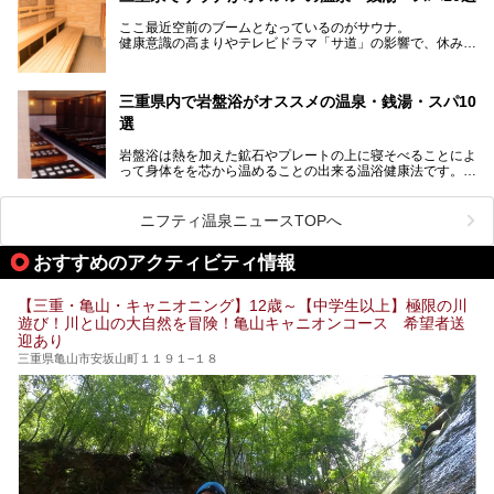
道をはじめ、鳥羽水族館、忍者の里・伊賀、鈴鹿サーキッ
ト、松坂牛に伊勢海老……と、観光＆グルメの宝庫です。
ここ最近空前のブームとなっているのがサウナ。
東からも西からも訪れやすい三重県には、ハイクオリティな
健康意識の高まりやテレビドラマ「サ道」の影響で、休みの
スーパー銭湯がたくさん！お風呂も食事もコスパもいい、お
日には「サ活」を楽しむ人が増えています！
すすめ施設の数々をご紹介します。
そこで今回は、観光地としても人気の三重県でおすすめした
三重県内で岩盤浴がオススメの温泉・銭湯・スパ10
いサウナのある温泉や銭湯、スパをご紹介。
気軽に立ち寄れてリラックス効果の高いサウナで、日頃の疲
選
れをリフレッシュしませんか？
岩盤浴は熱を加えた鉱石やプレートの上に寝そべることによ
って身体をを芯から温めることの出来る温浴健康法です。じ
んわりと身体の内部を温めて発汗を促すことでリラックス効
果だけではなく、代謝が高まり健康や美容にも良い影響が期
待できます。今回はそんな岩盤浴にこだわった、三重県内の
ニフティ温泉ニュースTOPへ
オススメ温泉・銭湯・スパ10ヶ所を紹介させていただきま
す。
おすすめのアクティビティ情報
【三重・亀山・キャニオニング】12歳～【中学生以上】極限の川
遊び！川と山の大自然を冒険！亀山キャニオンコース 希望者送
迎あり
三重県亀山市安坂山町１１９１−１８