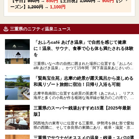
【平日】
950円
→
850円
【土日祝】
1,000円
→
900円
【シ
ーズン】
1,200円
→
1,100円
三重県のニフティ温泉ニュース
「おふろcafé あげき温泉」で自然を感じて健康
に！温泉、サウナ、食事で心も体も満たされる体験
を
三重県いなべ市の自然に囲まれた場所に位置する「おふろc
afé あげき温泉」。かつて15年間「阿下喜温泉あじさいの
里」として親しまれてきた施設が、温泉、サウナ、食事、宿
泊が楽しめる施設として2024年4月に新しく生まれ変わりま
「賢島宝生苑」志摩の絶景が露天風呂から楽しめる
した！
和風リゾート旅館に宿泊！日帰り入浴も可能
三重県在住で温泉・サウナ好きな私もずっと行きたいと思っ
志摩半島南部に位置する絶景の英虞湾（あごわん）。リアス
ていた施設……。今回は、地元の方から観光客まで楽しめる
海岸と多くの小島が作る複雑な海岸線が魅力のこの湾で、最
「おふろcafé あげき温泉」をじっくりご紹介していきま
大の島である賢島の景勝地に建ち、お部屋からも露天風呂か
す。
らも英虞湾が一望できる人気の旅館「賢島宝生苑（かしこじ
三重県のスーパー銭湯おすすめ15選【2025年最新
まほうじょうえん）」をご紹介します。日帰り入浴もできま
版】
すよ！
関西地方の東寄りに位置する三重県。伊勢湾を挟む形で愛知
───
県の西隣に、そして奈良県の東隣にあり、岐阜・滋賀・京
提供元：賢島宝生苑【PR】
都・和歌山の各県とも接しています。
この記事は賢島宝生苑のPR記事です。
伊勢神宮を擁する伊勢志摩や、世界遺産に登録された熊野古
三重県でサウナがオススメの温泉・銭湯・スパ10選