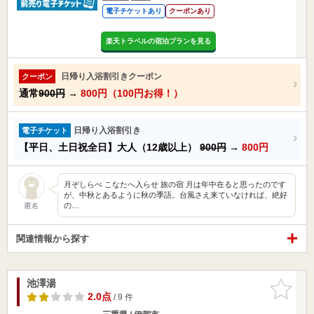
電子チケットあり
クーポンあり
楽天トラベルの宿泊プランを見る
日帰り入浴割引きクーポン
クーポン
通常
900円
→
800円（100円お得！）
日帰り入浴割引き
電子チケット
【平日、土日祝全日】大人（12歳以上）
900円
→
800円
月ぞしらべ こなたへ入らせ 旅の宿 月は年中在ると思ったのです
が、中秋とあるように秋の季語。台風さえ来ていなければ、絶好
の…
匿名
関連情報から探す
池澤湯
お気に入
りに追加
2.0点
/ 9 件