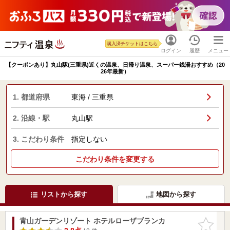
購入済チケットはこちら
ログイン
履歴
メニュー
【クーポンあり】丸山駅(三重県)近くの温泉、日帰り温泉、スーパー銭湯おすすめ（20
26年最新）
1. 都道府県
東海 / 三重県
2. 沿線・駅
丸山駅
3. こだわり条件
指定しない
こだわり条件を変更する
リストから探す
地図から探す
青山ガーデンリゾート ホテルローザブランカ
お気に入
りに追加