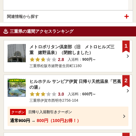
関連情報から探す
三重県の週間アクセスランキング
1
メトロポリタン倶楽部（旧 メトロヒルズ三
重 嬉野温泉）（閉館しました）
2.8
入浴料：
900円～
三重県松阪市嬉野釜生田町1180
2
ヒルホテル サンピア伊賀 日帰り天然温泉「芭蕉
の湯」
3.0
入浴料：
600円～
三重県伊賀市西明寺2756-104
日帰り入浴割引きクーポン
クーポン
通常
900円
→
800円（100円お得！）