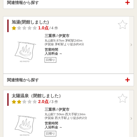
関連情報から探す
旭湯(閉館しました)
お気に入
りに追加
1.0点
/ 4 件
三重県 / 伊賀市
丸山駅6.87km
茅町駅240m
伊賀線 茅町駅より徒歩約4分
営業時間
入浴料金 ～
日帰り
関連情報から探す
太陽温泉（閉館しました）
お気に入
りに追加
2.0点
/ 3 件
三重県 / 伊賀市
丸山駅7.50km
西大手駅134m
伊賀線 西大手駅より徒歩約2分
営業時間
入浴料金 ～
日帰り