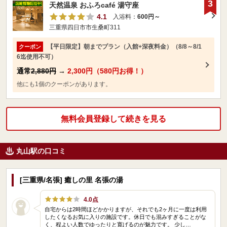
3
天然温泉 おふろcafé 湯守座
4.1
入浴料：
600円～
三重県四日市市生桑町311
【平日限定】朝までプラン（入館+深夜料金）（8/8～8/1
クーポン
6迄使用不可）
通常
2,880円
→
2,300円（580円お得！）
他にも1個のクーポンがあります。
無料会員登録して続きを見る
丸山駅の口コミ
[三重県/名張] 癒しの里 名張の湯
4.0点
自宅からは2時間ほどかかりますが、それでも2ヶ月に一度は利用
したくなるお気に入りの施設です。休日でも混みすぎることがな
く、程よい人数でゆったりと寛げるのが魅力です。 少し…