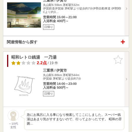
三重県 / 伊賀市
丸山駅6.59km
茅町駅532m
伊賀鉄道伊賀線 茅町駅より徒歩約7分伊勢自動車道 伊勢関I
Cより約3…
営業時間 15:00～21:00
入浴料金 400円～
日帰り
関連情報から探す
昭和レトロ銭湯 一乃湯
お気に入
りに追加
2.2点
/ 19 件
三重県 / 伊賀市
丸山駅6.88km
茅町駅544m
伊賀線 茅町駅より徒歩約7分
営業時間 14:00～23:00
入浴料金 500円～
日帰り
急にお風呂に入る事になり検索してここにしました。スーパー銭
湯はあまり気がすすまないので、行ってよかったです。 昭和の雰
囲…
～10代
女性