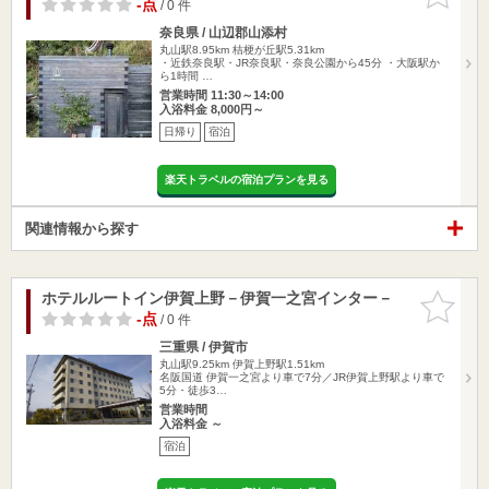
りに追加
-点
/ 0 件
奈良県 / 山辺郡山添村
丸山駅8.95km
桔梗が丘駅5.31km
・近鉄奈良駅・JR奈良駅・奈良公園から45分 ・大阪駅か
ら1時間 …
営業時間 11:30～14:00
入浴料金 8,000円～
日帰り
宿泊
楽天トラベルの宿泊プランを見る
関連情報から探す
ホテルルートイン伊賀上野－伊賀一之宮インター－
お気に入
りに追加
-点
/ 0 件
三重県 / 伊賀市
丸山駅9.25km
伊賀上野駅1.51km
名阪国道 伊賀一之宮より車で7分／JR伊賀上野駅より車で
5分・徒歩3…
営業時間
入浴料金 ～
宿泊