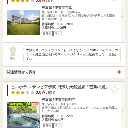
3.8点
/ 8 件
三重県 / 伊賀市寺脇
丸山駅3.44km
青山町駅847m
青山町駅より定期送迎バス利用5分伊賀神戸駅より定期送
迎バス利用10分…
営業時間 10:00～20:00
入浴料金 1,000円～
日帰り
宿泊
大阪で高いエステサロンに行ってますが ここのホテルのエステの
２４Ｋ純金箔だらけのマッサージクリームは最高でした 一度受け
て…
匿名
関連情報から探す
ヒルホテル サンピア伊賀 日帰り天然温泉「芭蕉の湯」
お気に入
りに追加
3.0点
/ 63 件
三重県 / 伊賀市西明寺
丸山駅5.75km
桑町駅1.94km
近鉄伊賀線 上野市駅よりコミュニティバスにんまる利用10
分、文化会館…
営業時間 11:00～22:00
入浴料金 600円～
日帰り
宿泊