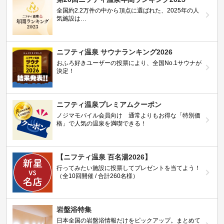
全国約2.2万件の中から頂点に選ばれた、2025年の人
気施設は…
ニフティ温泉 サウナランキング2026
おふろ好きユーザーの投票により、全国No.1サウナが
決定！
ニフティ温泉プレミアムクーポン
ノジマモバイル会員向け 通常よりもお得な「特別価
格」で人気の温泉を満喫できる！
【ニフティ温泉 百名湯2026】
行ってみたい施設に投票してプレゼントを当てよう！
（全10回開催 / 合計260名様）
岩盤浴特集
日本全国の岩盤浴情報だけをピックアップ。まとめて