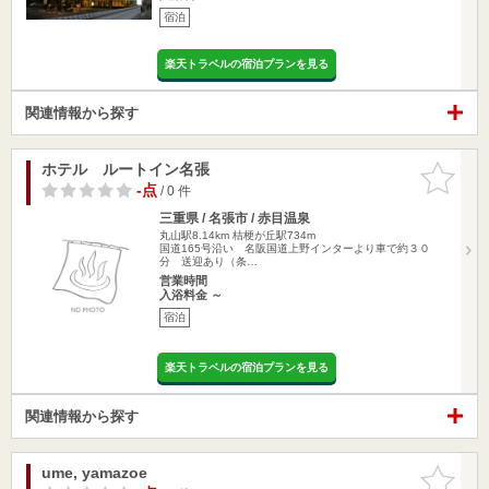
宿泊
楽天トラベルの宿泊プランを見る
関連情報から探す
ホテル ルートイン名張
お気に入
りに追加
-点
/ 0 件
三重県 / 名張市 / 赤目温泉
丸山駅8.14km
桔梗が丘駅734m
国道165号沿い 名阪国道上野インターより車で約３０
分 送迎あり（条…
営業時間
入浴料金 ～
宿泊
楽天トラベルの宿泊プランを見る
関連情報から探す
ume, yamazoe
お気に入