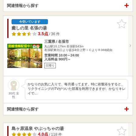
関連情報から探す
お気に入
今空いています
りに追加
癒しの里 名張の湯
3.5点
/ 36 件
三重県 / 名張市
丸山駅10.17km
名張駅643m
名張駅東出口より徒歩8分上野ＩＣよりＲ368経由
営業時間 10:00～24:00
入浴料金 900円～
日帰り
かなりのお気に入りで、毎月通ってます。特に岩盤浴をすると、
リクライニングのTVがついた部屋を利用できますが、かなりキレ
イで…
30代 女
性
関連情報から探す
島ヶ原温泉 やぶっちゃの湯
お気に入
りに追加
4.0点
/ 118 件