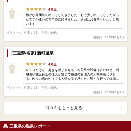
4.0点
静かな雰囲気でゆっくりできました。もう少しゆっくりしたかっ
たですが遠いので早めに帰りました。次回はお食事もいたいと思
います。
ゲストさん
| 性別：女性 | 年代：50代～
投稿日：2025年7月2日
[三重県/名張] 新町温泉
4.0点
レトロだけど、趣きを感じさせる。お風呂の設備は古いけど、利
用者や施設付近の住人が親切で施設の管理人の人柄を感じさせ
る。昨今の忘れかけてる人情を肌で感じた。皆んな行って銭湯…
ゲストさん
| 性別：女性 | 年代：50代～
投稿日：2025年3月9日
口コミをもっと見る
三重県の温泉レポート