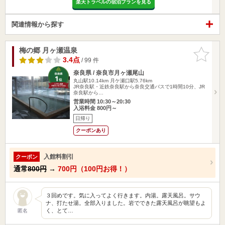
楽天トラベルの宿泊プランを見る
関連情報から探す
梅の郷 月ヶ瀬温泉
お気に入
りに追加
3.4点
/ 99 件
奈良県 / 奈良市月ヶ瀬尾山
丸山駅10.14km
月ケ瀬口駅5.76km
JR奈良駅・近鉄奈良駅から奈良交通バスで1時間10分、JR
奈良駅から…
営業時間 10:30～20:30
入浴料金 800円～
日帰り
クーポンあり
入館料割引
クーポン
通常
800円
→
700円（100円お得！）
３回めです。気に入ってよく行きます。内湯。露天風呂。サウ
ナ、打たせ湯。全部入りました。岩でできた露天風呂が眺望もよ
く、とて…
匿名