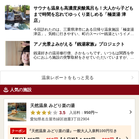
サウナも温泉も高濃度炭酸風呂も！大人から子ども
まで時間を忘れてゆっくり楽しめる「極楽湯 津
店」
今回訪れたのは、三重県津市にある日帰り温泉施設「極楽湯
津店」。気軽に行きやすい、町のスーパー銭湯というイメー
ジの極楽湯ですが、「極楽湯 津店」では、かけ流しの…
アノ光景よみがえる『銭湯家族』プロジェクト
銭湯好きの温浴修行僧、さかもっちです。いつもは関西を中
心におふろ施設の突撃取材をさせていただいていますが、今
回は「おふろ業界」をさらに盛り上げる取り組みについて…
温泉レポートをもっと見る
人気の施設
天然温泉 みどり楽の湯
3.5
入浴料：
950円
〜
愛知県名古屋市緑区徳重3丁目2904
『天然温泉 みどり楽の湯』一般大人入泉料100円引き
クーポン