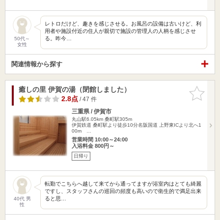
レトロだけど、趣きを感じさせる。お風呂の設備は古いけど、利
用者や施設付近の住人が親切で施設の管理人の人柄を感じさせ
る。昨今…
50代～
女性
関連情報から探す
癒しの里 伊賀の湯（閉館しました）
お気に入
りに追加
2.8点
/ 47 件
三重県 / 伊賀市
丸山駅6.05km
桑町駅305m
伊賀鉄道 桑町駅より徒歩10分名阪国道 上野東ICより北へ1
00m …
営業時間 10:00～24:00
入浴料金 800円～
日帰り
転勤でこちらへ越して来てから通ってますが浴室内はとても綺麗
ですし、スタッフさんの巡回の頻度も高いので衛生的で満足出来
ると思…
40代 男
性