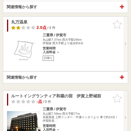
関連情報から探す
丸万温泉
お気に入
りに追加
2.0点
/ 4 件
三重県 / 伊賀市
丸山駅7.37km
西大手駅266m
伊賀線 西大手駅より徒歩約4分
営業時間
入浴料金 ～
日帰り
関連情報から探す
ルートイングランティア和蔵の宿 伊賀上野城前
お気に入
りに追加
-点
/ 0 件
三重県 / 伊賀市
丸山駅7.59km
西大手駅77m
名阪国道 上野インター・中瀬インターより 車で約10分 /
伊賀鉄道…
営業時間
入浴料金 ～