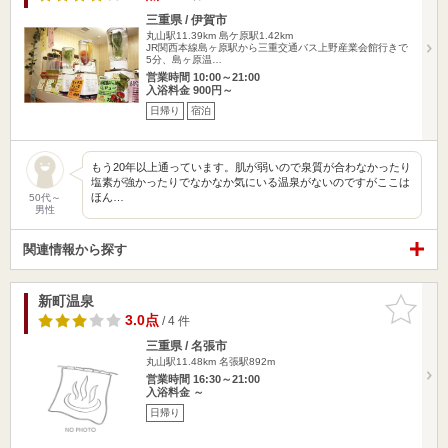
三重県 / 伊賀市
丸山駅11.39km
島ケ原駅1.42km
JR関西本線島ヶ原駅から三重交通バス上野産業会館行きで
5分、島ヶ原温…
営業時間 10:00～21:00
入浴料金 900円～
日帰り
宿泊
もう20年以上通っています。肌が弱いので泉質が合わなかったり
塩素が強かったりでなかなか気にいる温泉がないのですがここは
ほん…
50代～
男性
関連情報から探す
新町温泉
お気に入
りに追加
3.0点
/ 4 件
三重県 / 名張市
丸山駅11.48km
名張駅892m
営業時間 16:30～21:00
入浴料金 ～
日帰り