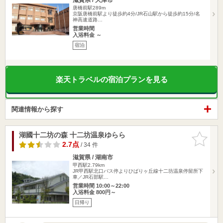
唐橋前駅289m
京阪唐橋前駅より徒歩約4分/JR石山駅から徒歩約15分/名
神高速道路…
営業時間
入浴料金 ～
宿泊
楽天トラベルの宿泊プランを見る
関連情報から探す
湖國十二坊の森 十二坊温泉ゆらら
お気に入
りに追加
2.7点
/ 34 件
滋賀県 / 湖南市
甲西駅2.79km
JR甲西駅北口バス停よりひばりヶ丘線十二坊温泉停留所下
車／JR石部駅…
営業時間 10:00～22:00
入浴料金 800円～
日帰り