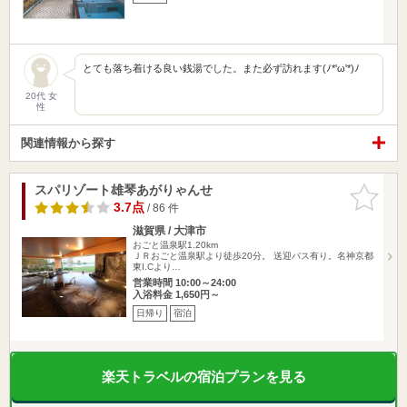
とても落ち着ける良い銭湯でした。また必ず訪れます(ﾉ*'ω'*)ﾉ
20代 女
性
関連情報から探す
スパリゾート雄琴あがりゃんせ
お気に入
りに追加
3.7点
/ 86 件
滋賀県 / 大津市
おごと温泉駅1.20km
ＪＲおごと温泉駅より徒歩20分。 送迎バス有り。名神京都
東I.Cより…
営業時間 10:00～24:00
入浴料金 1,650円～
日帰り
宿泊
楽天トラベルの宿泊プランを見る