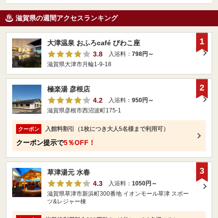
滋賀県の週間アクセスランキング
1
大津温泉 おふろcafé びわこ座
3.8
入浴料：
798円～
滋賀県大津市月輪1-9-18
2
極楽湯 彦根店
4.2
入浴料：
950円～
滋賀県彦根市西沼波町175-1
入館料割引（1枚につき大人5名様まで利用可）
クーポン
クーポン提示で
5％OFF！
3
草津湯元 水春
4.3
入浴料：
1050円～
滋賀県草津市新浜町300番地 イオンモール草津 スポー
ツ&レジャー棟