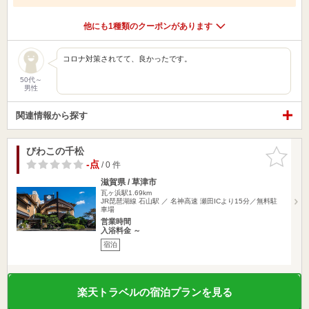
他にも1種類のクーポンがあります
コロナ対策されてて、良かったです。
50代～
男性
関連情報から探す
びわこの千松
お気に入
りに追加
-点
/ 0 件
滋賀県 / 草津市
瓦ヶ浜駅1.69km
JR琵琶湖線 石山駅 ／ 名神高速 瀬田ICより15分／無料駐
車場
営業時間
入浴料金 ～
宿泊
楽天トラベルの宿泊プランを見る