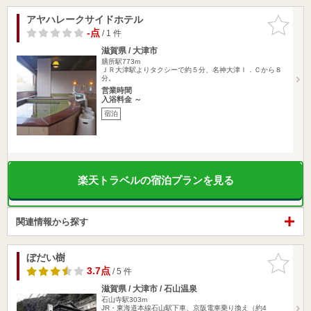
アヤハレークサイドホテル
お気に入
りに追加
-点
/ 1 件
滋賀県 / 大津市
膳所駅773m
ＪＲ大津駅よりタクシーで約５分、名神大津Ｉ．Ｃから８
分。
営業時間
入浴料金 ～
宿泊
楽天トラベルの宿泊プランを見る
関連情報から探す
ぼだい樹
お気に入
りに追加
3.7点
/ 5 件
滋賀県 / 大津市 / 石山温泉
石山寺駅303m
JR・東海道本線石山駅下車、京阪電車乗り換え（約4