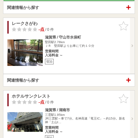
関連情報から探す
レークさがわ
お気に入
りに追加
-点
/ 0 件
滋賀県 / 守山市水保町
堅田駅2.78km
ＪＲ 堅田駅よりお車にて約１０分
営業時間
入浴料金 ～
宿泊
関連情報から探す
ホテルサンクレスト
お気に入
りに追加
-点
/ 0 件
滋賀県 / 湖南市
三雲駅1.95km
JR三雲駅～車で7分。名神高速「竜王IC」～約15分。新名
神「土山I…
営業時間
入浴料金 ～
宿泊