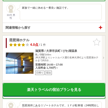
家族で一緒に休める一番良い施設です。
30代 男
性
関連情報から探す
琵琶湖ホテル
お気に入
りに追加
4.0点
/ 1 件
滋賀県 / 大津市浜町 / びわ湖温泉
島ノ関駅349m
JR大津駅よりシャトルバス運行名神大津ICより琵琶湖ホテ
ルまで約5分…
営業時間 14:00～17:00
入浴料金 1,700円～
日帰り
宿泊
楽天トラベルの宿泊プランを見る
琵琶湖岸にあるリゾートホテルです。１Ｆが駐車場（24時間出し