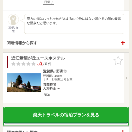
日帰り
漢方の湯はむっちゃ体が温まるので他にはないほたるの湯の最高
な温泉だと思います。
30代 女
性
関連情報から探す
近江希望が丘ユースホステル
お気に入
りに追加
-点
/ 0 件
滋賀県 / 野洲市
野洲駅2.45km
ＪＲ 野洲駅よりお車
営業時間
入浴料金 ～
宿泊
楽天トラベルの宿泊プランを見る