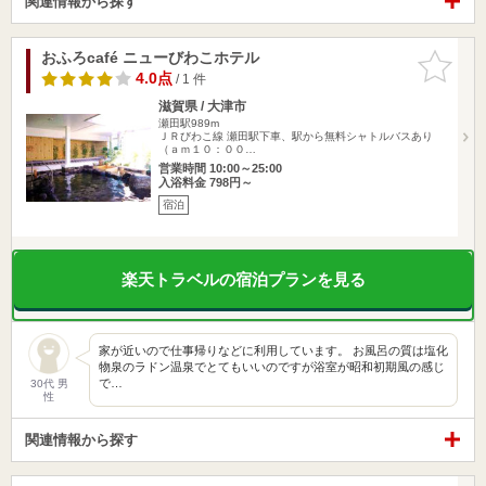
関連情報から探す
おふろcafé ニューびわこホテル
お気に入
りに追加
4.0点
/ 1 件
滋賀県 / 大津市
瀬田駅989m
ＪＲびわこ線 瀬田駅下車、駅から無料シャトルバスあり
（ａｍ１０：００…
営業時間 10:00～25:00
入浴料金 798円～
宿泊
楽天トラベルの宿泊プランを見る
家が近いので仕事帰りなどに利用しています。 お風呂の質は塩化
物泉のラドン温泉でとてもいいのですが浴室が昭和初期風の感じ
で…
30代 男
性
関連情報から探す