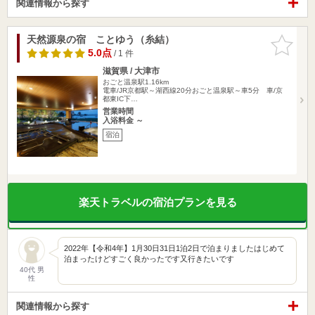
関連情報から探す
天然源泉の宿 ことゆう（糸結）
お気に入
りに追加
5.0点
/ 1 件
滋賀県 / 大津市
おごと温泉駅1.16km
電車/JR京都駅～湖西線20分おごと温泉駅～車5分 車/京
都東IC下…
営業時間
入浴料金 ～
宿泊
楽天トラベルの宿泊プランを見る
2022年【令和4年】1月30日31日1泊2日で泊まりましたはじめて
泊まったけどすごく良かったです又行きたいです
40代 男
性
関連情報から探す