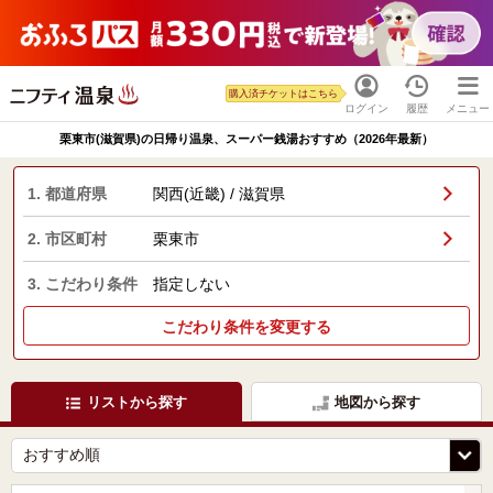
購入済チケットはこちら
ログイン
履歴
メニュー
栗東市(滋賀県)の日帰り温泉、スーパー銭湯おすすめ（2026年最新）
1. 都道府県
関西(近畿) / 滋賀県
2. 市区町村
栗東市
3. こだわり条件
指定しない
こだわり条件を変更する
リストから探す
地図から探す