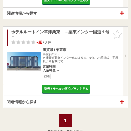
楽天トラベルの宿泊プランを見る
関連情報から探す
ホテルルートイン草津栗東 －栗東インター国道１号
お気に入
－
りに追加
-点
/ 0 件
滋賀県 / 栗東市
手原駅814m
名神高速栗東インター出口より車で1分、JR草津線 手原
駅よりお車にて…
営業時間
入浴料金 ～
宿泊
楽天トラベルの宿泊プランを見る
関連情報から探す
1