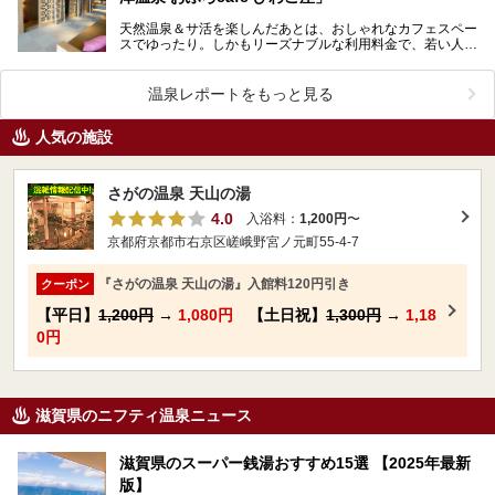
天然温泉＆サ活を楽しんだあとは、おしゃれなカフェスペー
スでゆったり。しかもリーズナブルな利用料金で、若い人を
中心に大人気のおふろcafé びわこ座。でも、おふろ…
温泉レポートをもっと見る
人気の施設
さがの温泉 天山の湯
4.0
入浴料：
1,200円
〜
京都府京都市右京区嵯峨野宮ノ元町55-4-7
『さがの温泉 天山の湯』入館料120円引き
クーポン
【平日】
1,200円
→
1,080円
【土日祝】
1,300円
→
1,18
0円
滋賀県のニフティ温泉ニュース
滋賀県のスーパー銭湯おすすめ15選 【2025年最新
版】