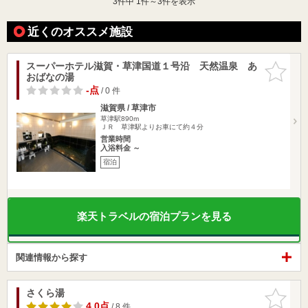
3
件中 1件～3件を表示
近くのオススメ施設
スーパーホテル滋賀・草津国道１号沿 天然温泉 あ
お気に入
おばなの湯
りに追加
-点
/ 0 件
滋賀県 / 草津市
草津駅890m
ＪＲ 草津駅よりお車にて約４分
営業時間
入浴料金 ～
宿泊
楽天トラベルの宿泊プランを見る
関連情報から探す
さくら湯
お気に入
りに追加
4.0点
/ 8 件