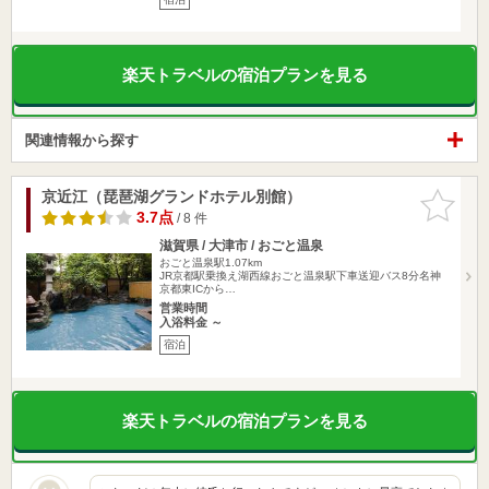
楽天トラベルの宿泊プランを見る
関連情報から探す
京近江（琵琶湖グランドホテル別館）
お気に入
りに追加
3.7点
/ 8 件
滋賀県 / 大津市 / おごと温泉
おごと温泉駅1.07km
JR京都駅乗換え湖西線おごと温泉駅下車送迎バス8分名神
京都東ICから…
営業時間
入浴料金 ～
宿泊
楽天トラベルの宿泊プランを見る