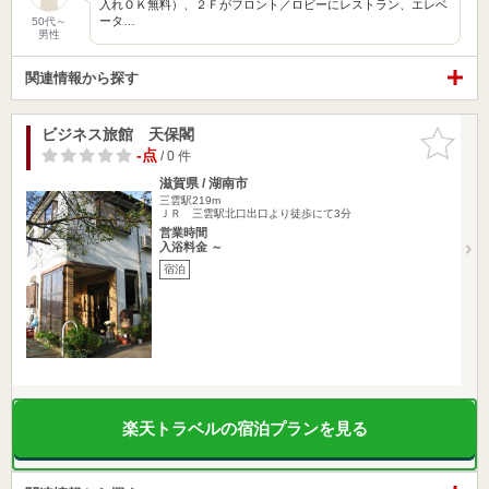
入れＯＫ無料）、２Ｆがフロント／ロビーにレストラン、エレベ
ータ…
50代～
男性
関連情報から探す
ビジネス旅館 天保閣
お気に入
りに追加
-点
/ 0 件
滋賀県 / 湖南市
三雲駅219m
ＪＲ 三雲駅北口出口より徒歩にて3分
営業時間
入浴料金 ～
宿泊
楽天トラベルの宿泊プランを見る