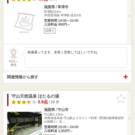
滋賀県 / 草津市
草津駅324m
JR琵琶湖線 草津駅 徒歩3分
営業時間 14:00～22:00
入浴料金 490円～
日帰り
毎週通ってます、末長く営業してほしいですね
50代～
男性
関連情報から探す
守山天然温泉 ほたるの湯
お気に入
りに追加
3.9点
/ 29 件
滋賀県 / 守山市
守山駅1.15km
JR東海道本線 守山駅よりタクシー利用（野洲自動車教習所
の南隣り）名…
営業時間 10:00～24:00
入浴料金 1,050円～