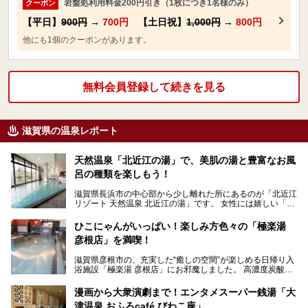
岩盤処利用料金200円引き（1枚につき1名様のみ）
クーポン
【平日】
900円
→
700円
【土日祝】
1,000円
→
800円
他にも1個のクーポンがあります。
無料会員登録して続きを見る
滋賀県の温泉レポート
天然温泉「北近江の湯」で、美肌の湯と豊富なお風
呂の種類を楽しもう！
滋賀県長浜市の中心部から少し離れた所にあるのが「北近江
リゾート 天然温泉 北近江の湯」です。 女性には嬉しい「美
肌の湯」で、お風呂の種類も豊富です。サウナもあ…
ひこにゃんがいっぱい！楽しみ方色々の「極楽湯
彦根店」を満喫！
滋賀県彦根市の、充実した“癒しの空間”が楽しめる日帰り入
浴施設「極楽湯 彦根店」にお邪魔しました。 高濃度炭酸泉
をはじめとする多彩なお風呂とサウナを楽しめ…
漫画から大衆演劇まで！エンタメスーパー銭湯「大
津温泉 おふろcafé びわこ座」