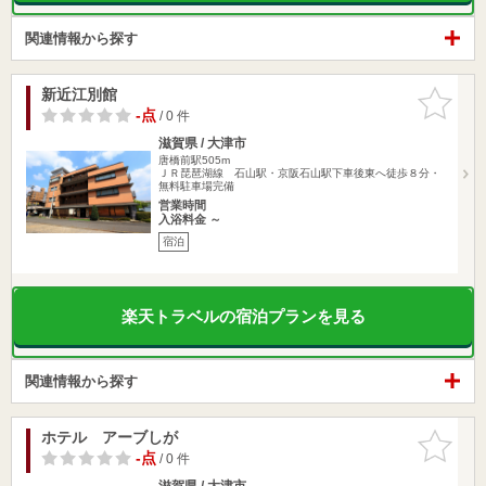
関連情報から探す
新近江別館
お気に入
りに追加
-点
/ 0 件
滋賀県 / 大津市
唐橋前駅505m
ＪＲ琵琶湖線 石山駅・京阪石山駅下車後東へ徒歩８分・
無料駐車場完備
営業時間
入浴料金 ～
宿泊
楽天トラベルの宿泊プランを見る
関連情報から探す
ホテル アーブしが
お気に入
りに追加
-点
/ 0 件
滋賀県 / 大津市