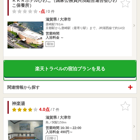
ＫＫＲホテルびわこ（国家公務員共済組合連合会びわ
お気に入
こ保養所）
りに追加
-点
/ 0 件
滋賀県 / 大津市
唐崎駅761m
京都駅から唐崎駅（最寄り駅）まで、JR湖西線で約14分
営業時間
入浴料金 ～
宿泊
楽天トラベルの宿泊プランを見る
関連情報から探す
神楽湯
お気に入
りに追加
4.0点
/ 7 件
滋賀県 / 大津市
島ノ関駅159m
営業時間 16:30～22:00
入浴料金 490円～
日帰り