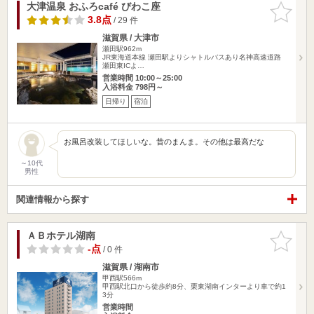
大津温泉 おふろcafé びわこ座
お気に入
りに追加
3.8点
/ 29 件
滋賀県 / 大津市
瀬田駅962m
JR東海道本線 瀬田駅よりシャトルバスあり名神高速道路
瀬田東ICよ…
営業時間 10:00～25:00
入浴料金 798円～
日帰り
宿泊
お風呂改装してほしいな。昔のまんま。その他は最高だな
～10代
男性
関連情報から探す
ＡＢホテル湖南
お気に入
りに追加
-点
/ 0 件
滋賀県 / 湖南市
甲西駅566m
甲西駅北口から徒歩約8分、栗東湖南インターより車で約1
3分
営業時間