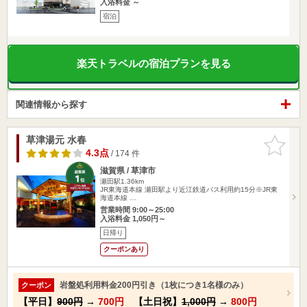
入浴料金 ～
宿泊
楽天トラベルの宿泊プランを見る
関連情報から探す
草津湯元 水春
お気に入
りに追加
4.3点
/ 174 件
滋賀県 / 草津市
瀬田駅1.36km
JR東海道本線 瀬田駅より近江鉄道バス利用約15分※JR東
海道本線 …
営業時間 9:00～25:00
入浴料金 1,050円～
日帰り
クーポンあり
岩盤処利用料金200円引き（1枚につき1名様のみ）
クーポン
【平日】
900円
→
700円
【土日祝】
1,000円
→
800円