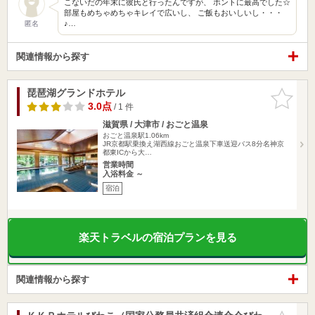
こないだの年末に彼氏と行ったんですが、 ホントに最高でした☆
部屋もめちゃめちゃキレイで広いし、 ご飯もおいしいし・・・
♪…
匿名
関連情報から探す
琵琶湖グランドホテル
お気に入
りに追加
3.0点
/ 1 件
滋賀県 / 大津市 / おごと温泉
おごと温泉駅1.06km
JR京都駅乗換え湖西線おごと温泉下車送迎バス8分名神京
都東ICから大…
営業時間
入浴料金 ～
宿泊
楽天トラベルの宿泊プランを見る
関連情報から探す