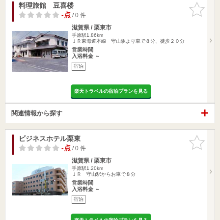
料理旅館 豆喜楼
お気に入
りに追加
-点
/ 0 件
滋賀県 / 栗東市
手原駅1.86km
ＪＲ東海道本線 守山駅より車で８分、徒歩２０分
営業時間
入浴料金 ～
宿泊
楽天トラベルの宿泊プランを見る
関連情報から探す
ビジネスホテル栗東
お気に入
りに追加
-点
/ 0 件
滋賀県 / 栗東市
手原駅1.20km
ＪＲ 守山駅からお車で８分
営業時間
入浴料金 ～
宿泊