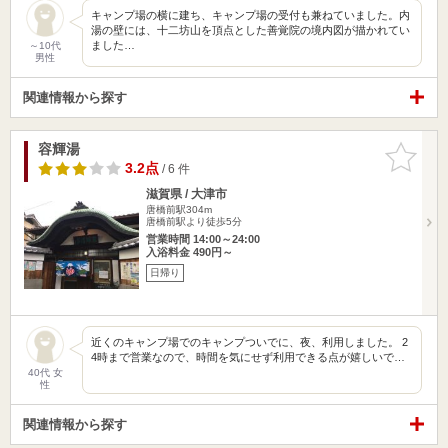
キャンプ場の横に建ち、キャンプ場の受付も兼ねていました。内
湯の壁には、十二坊山を頂点とした善覚院の境内図が描かれてい
ました…
～10代
男性
関連情報から探す
容輝湯
お気に入
りに追加
3.2点
/ 6 件
滋賀県 / 大津市
唐橋前駅304m
唐橋前駅より徒歩5分
営業時間 14:00～24:00
入浴料金 490円～
日帰り
近くのキャンプ場でのキャンプついでに、夜、利用しました。 2
4時まで営業なので、時間を気にせず利用できる点が嬉しいで…
40代 女
性
関連情報から探す