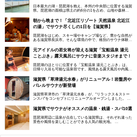
日本最大の湖・琵琶湖を抱え、本州の中央部に位置する滋賀
県。琵琶湖の面積は県土の約6分の1を占め、山地や森林部
分も多く、水と緑に恵まれています。古くから交通の要衝と
して栄え、県内には世界遺産の比叡山延暦寺、天守が国宝に
朝から晩まで！「北近江リゾート 天然温泉 北近江
指定されている彦根城、国の特別史跡の安土城跡など、多数
の湯」でサウナ尽くしの1日を【滋賀県】
の史跡があります。
今回は、滋賀県でおすすめのスーパー銭湯をご紹介します。
琵琶湖をはじめ、スキー場やキャンプ場など、豊かな自然が
琵琶湖の雄大な景色を眺めながら入れる施設もありますよ。
ある滋賀県長浜市。そんな環境の中で、格別のサウナ体験を
してみませんか？
元アイドルの若女将が迎える滋賀「宝船温泉 湯元
今回は、「北近江リゾート 天然温泉 北近江の湯」で朝から
ことぶき」露天風呂にサウナに音楽スタジオまで！
晩まで楽しめる過ごし方をご紹介！ サウナ設備やサウナド
リンクにサウナ飯など、サウナ尽くしの一日になること、間
琵琶湖のほとりに位置する「宝船温泉 湯元ことぶき」は、
違いなしですよ。
日帰り入浴も可能な温泉宿です。風情ある露天風呂や内風
───
呂、さらに2023年10月、屋外にバレルサウナのエリアがオ
提供元：北近江リゾート 天然温泉 北近江の湯【PR】
ープン。湖からそよぐ爽やかな風を感じながらサウナと温泉
この記事は北近江リゾート 天然温泉 北近江の湯のPR記事で
滋賀県「草津湯元水春」がリニューアル！岩盤房や
が楽しめます。
す。
バレルサウナが新登場
近江牛や琵琶湖にしかいない珍しい魚など滋賀グルメに舌鼓
滋賀県草津市の「草津湯元水春」が、“リラックス＆ストー
を打てるのも醍醐味の一つ。そして、若女将はなんと「元ア
ンスパ”をコンセプトにリニューアルオープンしました。
イドル」の現役アーティスト。音楽スタジオまで備えたユニ
岩盤浴エリアがゆったりくつろげる広いスペースに一新され
ークなお宿の多彩な魅力をご紹介します。
たほか、岩盤房やバレルサウナも新設されました。さらに地
滋賀県でサウナがオススメの温泉・銭湯・スパ10選
産地消をテーマにしたレストランメニューもパワーアップ。
今回新しくなった「草津湯元水春」の魅力を余すところなく
琵琶湖周辺に温泉が点在している滋賀県は、それぞれ違った
紹介します。
景色や風情を楽しむことができる人気の観光地。
今回は、そんな滋賀県でサウナに入れるおすすめ施設を厳選
してご紹介します！
旅行やお出かけのついではもちろん、近隣にお住いの方はぜ