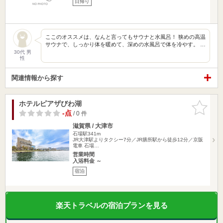
日帰り
ここのオススメは、なんと言ってもサウナと水風呂！ 狭めの高温
サウナで、しっかり体を暖めて、深めの水風呂で体を冷やす。 …
30代 男
性
関連情報から探す
ホテルピアザびわ湖
お気に入
りに追加
-点
/ 0 件
滋賀県 / 大津市
石場駅341m
JR大津駅よりタクシー7分／JR膳所駅から徒歩12分／京阪
電車 石場…
営業時間
入浴料金 ～
宿泊
楽天トラベルの宿泊プランを見る