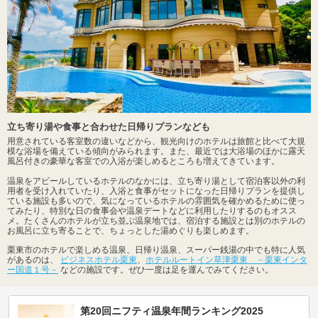
立ち寄り湯や食事と合わせた日帰りプランなども
用意されている客室数の違いなどから、観光向けのホテルは旅館と比べて大規
模な浴場を備えている傾向がみられます。また、最近では大浴場のほかに露天
風呂付きの豪華な客室での入浴が楽しめるところも増えてきています。
温泉をアピールしているホテルのなかには、立ち寄り湯として宿泊客以外の利
用者を受け入れていたり、入浴と食事がセットになった日帰りプランを提供し
ている施設も多いので、気になっているホテルの雰囲気を確かめるために使っ
てみたり、特別な日の食事会や温泉デートなどに利用したりするのもオスス
メ。たくさんのホテルが立ち並ぶ温泉地では、宿泊する施設とは別のホテルの
お風呂に立ち寄ることで、ちょっとした湯めぐりも楽しめます。
栗東市のホテルで楽しめる温泉、日帰り温泉、スーパー銭湯の中でも特に人気
があるのは、
ビジネスホテル栗東
、
ホテルルートイン草津栗東 －栗東インタ
ー国道１号－
などの施設です。ぜひ一度は足を運んでみてください。
第20回ニフティ温泉年間ランキング2025