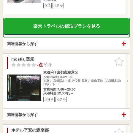
宿泊
ホテル
楽天トラベルの宿泊プランを見る
関連情報から探す
moska 蒸庵
お気に入
りに追加
-点
/ 0 件
京都府 / 京都市左京区
八瀬比叡山口駅218m
お車： 京都駅より車で40分 電車： 叡山電鉄「八瀬比叡山
口駅」下…
営業時間 7:00～26:00
入浴料金 12,000円～
日帰り
ホテル
関連情報から探す
ホテル平安の森京都
お気に入