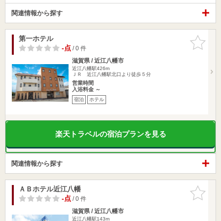
関連情報から探す
第一ホテル
お気に入
りに追加
-点
/ 0 件
滋賀県 / 近江八幡市
近江八幡駅426m
ＪＲ 近江八幡駅北口より徒歩５分
営業時間
入浴料金 ～
宿泊
ホテル
楽天トラベルの宿泊プランを見る
関連情報から探す
ＡＢホテル近江八幡
お気に入
りに追加
-点
/ 0 件
滋賀県 / 近江八幡市
近江八幡駅143m