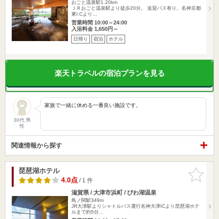
おごと温泉駅1.20km
ＪＲおごと温泉駅より徒歩20分。 送迎バス有り。名神京都
東I.Cより…
営業時間 10:00～24:00
入浴料金 1,650円～
日帰り
宿泊
ホテル
楽天トラベルの宿泊プランを見る
家族で一緒に休める一番良い施設です。
30代 男
性
関連情報から探す
琵琶湖ホテル
お気に入
りに追加
4.0点
/ 1 件
滋賀県 / 大津市浜町 / びわ湖温泉
島ノ関駅349m
JR大津駅よりシャトルバス運行名神大津ICより琵琶湖ホテ
ルまで約5分…