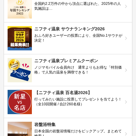
全国約2.2万件の中から頂点に選ばれた、2025年の人
気施設は…
ニフティ温泉 サウナランキング2026
おふろ好きユーザーの投票により、全国No.1サウナが
決定！
ニフティ温泉プレミアムクーポン
ノジマモバイル会員向け 通常よりもお得な「特別価
格」で人気の温泉を満喫できる！
【ニフティ温泉 百名湯2026】
行ってみたい施設に投票してプレゼントを当てよう！
（全10回開催 / 合計260名様）
岩盤浴特集
日本全国の岩盤浴情報だけをピックアップ。まとめて