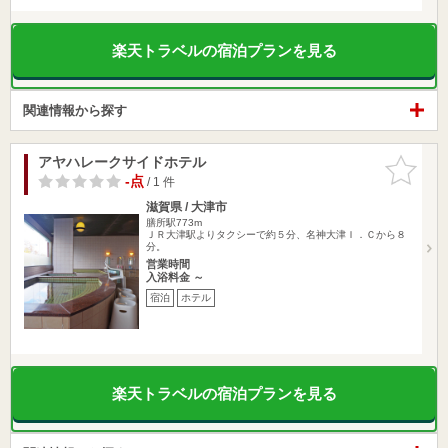
楽天トラベルの宿泊プランを見る
関連情報から探す
アヤハレークサイドホテル
お気に入
りに追加
-点
/ 1 件
滋賀県 / 大津市
膳所駅773m
ＪＲ大津駅よりタクシーで約５分、名神大津Ｉ．Ｃから８
分。
営業時間
入浴料金 ～
宿泊
ホテル
楽天トラベルの宿泊プランを見る