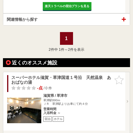
楽天トラベルの宿泊プランを見る
関連情報から探す
1
2
件中 1件～2件を表示
近くのオススメ施設
スーパーホテル滋賀・草津国道１号沿 天然温泉 あ
お気に入
おばなの湯
りに追加
-点
/ 0 件
滋賀県 / 草津市
草津駅890m
ＪＲ 草津駅よりお車にて約４分
営業時間
入浴料金 ～
宿泊
ホテル