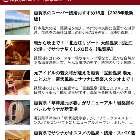
滋賀県のスーパー銭湯おすすめ15選 【2025年最新
版】
日本最大の湖・琵琶湖を抱え、本州の中央部に位置する滋賀
県。琵琶湖の面積は県土の約6分の1を占め、山地や森林部
分も多く、水と緑に恵まれています。古くから交通の要衝と
して栄え、県内には世界遺産の比叡山延暦寺、天守が国宝に
朝から晩まで！「北近江リゾート 天然温泉 北近江
指定されている彦根城、国の特別史跡の安土城跡など、多数
の湯」でサウナ尽くしの1日を【滋賀県】
の史跡があります。
今回は、滋賀県でおすすめのスーパー銭湯をご紹介します。
琵琶湖をはじめ、スキー場やキャンプ場など、豊かな自然が
琵琶湖の雄大な景色を眺めながら入れる施設もありますよ。
ある滋賀県長浜市。そんな環境の中で、格別のサウナ体験を
してみませんか？
元アイドルの若女将が迎える滋賀「宝船温泉 湯元
今回は、「北近江リゾート 天然温泉 北近江の湯」で朝から
ことぶき」露天風呂にサウナに音楽スタジオまで！
晩まで楽しめる過ごし方をご紹介！ サウナ設備やサウナド
リンクにサウナ飯など、サウナ尽くしの一日になること、間
琵琶湖のほとりに位置する「宝船温泉 湯元ことぶき」は、
違いなしですよ。
日帰り入浴も可能な温泉宿です。風情ある露天風呂や内風
───
呂、さらに2023年10月、屋外にバレルサウナのエリアがオ
提供元：北近江リゾート 天然温泉 北近江の湯【PR】
ープン。湖からそよぐ爽やかな風を感じながらサウナと温泉
この記事は北近江リゾート 天然温泉 北近江の湯のPR記事で
滋賀県「草津湯元水春」がリニューアル！岩盤房や
が楽しめます。
す。
バレルサウナが新登場
近江牛や琵琶湖にしかいない珍しい魚など滋賀グルメに舌鼓
滋賀県草津市の「草津湯元水春」が、“リラックス＆ストー
を打てるのも醍醐味の一つ。そして、若女将はなんと「元ア
ンスパ”をコンセプトにリニューアルオープンしました。
イドル」の現役アーティスト。音楽スタジオまで備えたユニ
岩盤浴エリアがゆったりくつろげる広いスペースに一新され
ークなお宿の多彩な魅力をご紹介します。
たほか、岩盤房やバレルサウナも新設されました。さらに地
滋賀県でサウナがオススメの温泉・銭湯・スパ10選
産地消をテーマにしたレストランメニューもパワーアップ。
今回新しくなった「草津湯元水春」の魅力を余すところなく