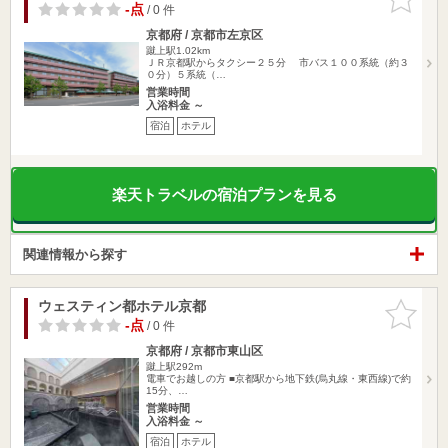
りに追加
-点
/ 0 件
京都府 / 京都市左京区
蹴上駅1.02km
ＪＲ京都駅からタクシー２５分 市バス１００系統（約３
０分）５系統（…
営業時間
入浴料金 ～
宿泊
ホテル
楽天トラベルの宿泊プランを見る
関連情報から探す
ウェスティン都ホテル京都
お気に入
りに追加
-点
/ 0 件
京都府 / 京都市東山区
蹴上駅292m
電車でお越しの方 ■京都駅から地下鉄(烏丸線・東西線)で約
15分、…
営業時間
入浴料金 ～
宿泊
ホテル