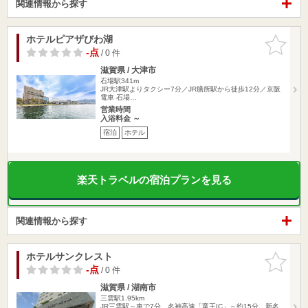
関連情報から探す
ホテルピアザびわ湖
お気に入
りに追加
-点
/ 0 件
滋賀県 / 大津市
石場駅341m
JR大津駅よりタクシー7分／JR膳所駅から徒歩12分／京阪
電車 石場…
営業時間
入浴料金 ～
宿泊
ホテル
楽天トラベルの宿泊プランを見る
関連情報から探す
ホテルサンクレスト
お気に入
りに追加
-点
/ 0 件
滋賀県 / 湖南市
三雲駅1.95km
JR三雲駅～車で7分。名神高速「竜王IC」～約15分。新名