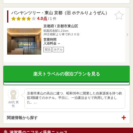
バンヤンツリー・東山 京都（旧 ホテルりょうぜん）
お気に入
りに追加
4.0点
/ 1 件
京都府 / 京都市東山区
祇園四条駅1.21km
JR京都駅より車で約２０分
営業時間
入浴料金 ～
宿泊
ホテル
楽天トラベルの宿泊プランを見る
京都市東山の高台に建つ、昭和35年に開業した自家源泉を持つ鉄
筋3階建てのホテル。平日に、一泊素泊まりで利用して来まし
た。…
40代 男
性
関連情報から探す
滋賀県のニフティ温泉ニュース