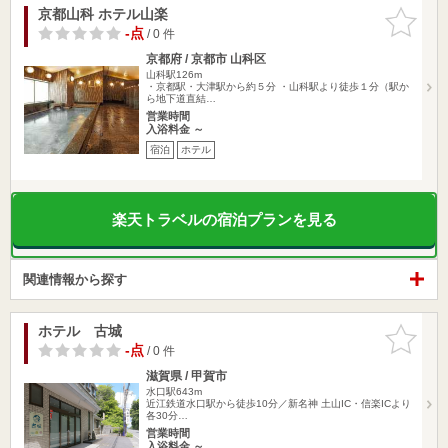
京都山科 ホテル山楽
お気に入
りに追加
-点
/ 0 件
京都府 / 京都市 山科区
山科駅126m
・京都駅・大津駅から約５分 ・山科駅より徒歩１分（駅か
ら地下道直結…
営業時間
入浴料金 ～
宿泊
ホテル
楽天トラベルの宿泊プランを見る
関連情報から探す
ホテル 古城
お気に入
りに追加
-点
/ 0 件
滋賀県 / 甲賀市
水口駅643m
近江鉄道水口駅から徒歩10分／新名神 土山IC・信楽ICより
各30分…
営業時間
入浴料金 ～