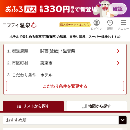
購入済チケットはこちら
ログイン
履歴
メニュー
ホテルで楽しめる栗東市(滋賀県)の温泉、日帰り温泉、スーパー銭湯おすすめ
1. 都道府県
関西(近畿) / 滋賀県
2. 市区町村
栗東市
3. こだわり条件
ホテル
こだわり条件を変更する
リストから探す
地図から探す