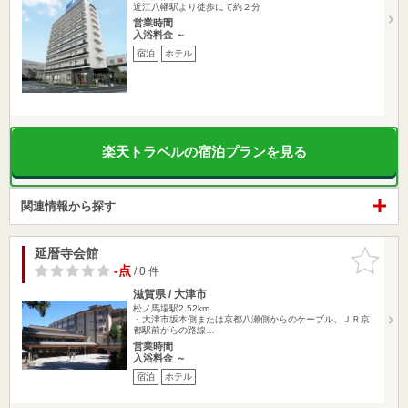
近江八幡駅より徒歩にて約２分
営業時間
入浴料金 ～
宿泊
ホテル
楽天トラベルの宿泊プランを見る
関連情報から探す
延暦寺会館
お気に入
りに追加
-点
/ 0 件
滋賀県 / 大津市
松ノ馬場駅2.52km
・大津市坂本側または京都八瀬側からのケーブル、ＪＲ京
都駅前からの路線…
営業時間
入浴料金 ～
宿泊
ホテル