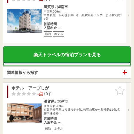
滋賀県 / 湖南市
甲西駅566m
甲西駅北口から徒歩約8分、栗東湖南インターより車で約1
3分
営業時間
入浴料金 ～
宿泊
ホテル
楽天トラベルの宿泊プランを見る
関連情報から探す
ホテル アーブしが
お気に入
りに追加
-点
/ 0 件
滋賀県 / 大津市
唐橋前駅289m
京阪唐橋前駅より徒歩約4分/JR石山駅から徒歩約15分/名
神高速道路…
営業時間
入浴料金 ～
宿泊
ホテル