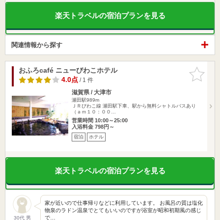
楽天トラベルの宿泊プランを見る
関連情報から探す
おふろcafé ニューびわこホテル
お気に入
りに追加
4.0点
/ 1 件
滋賀県 / 大津市
瀬田駅989m
ＪＲびわこ線 瀬田駅下車、駅から無料シャトルバスあり
（ａｍ１０：００…
営業時間 10:00～25:00
入浴料金 798円～
宿泊
ホテル
楽天トラベルの宿泊プランを見る
家が近いので仕事帰りなどに利用しています。 お風呂の質は塩化
物泉のラドン温泉でとてもいいのですが浴室が昭和初期風の感じ
で…
30代 男