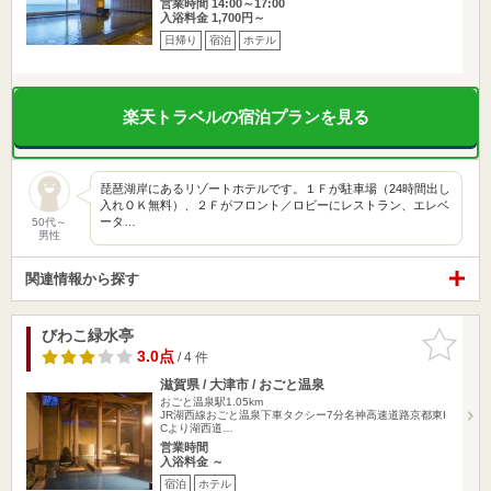
営業時間 14:00～17:00
入浴料金 1,700円～
日帰り
宿泊
ホテル
楽天トラベルの宿泊プランを見る
琵琶湖岸にあるリゾートホテルです。１Ｆが駐車場（24時間出し
入れＯＫ無料）、２Ｆがフロント／ロビーにレストラン、エレベ
ータ…
50代～
男性
関連情報から探す
びわこ緑水亭
お気に入
りに追加
3.0点
/ 4 件
滋賀県 / 大津市 / おごと温泉
おごと温泉駅1.05km
JR湖西線おごと温泉下車タクシー7分名神高速道路京都東I
Cより湖西道…
営業時間
入浴料金 ～
宿泊
ホテル