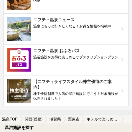
検索！
ニフティ温泉ニュース
温泉にもっと行きたくなる！お得な情報を掲載中
ニフティ温泉 おふろパス
温浴施設をお得に楽しめるサブスクリプションプラン
【ニフティライフスタイル株主優待のご案
内】
株主優待制度で人気の温浴施設に行こう！対象施設が
拡充されました！
温泉TOP
関西(近畿)
滋賀県
栗東市
ホテルで楽しめる栗東市の温泉、日帰り温泉、スーパー銭湯おすすめ
温浴施設を探す