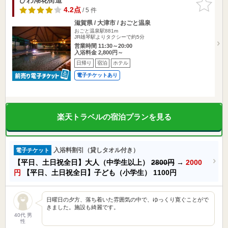
りに追加
4.2点
/ 5 件
滋賀県 / 大津市 / おごと温泉
おごと温泉駅881m
JR雄琴駅よりタクシーで約5分
営業時間 11:30～20:00
入浴料金 2,800円～
日帰り
宿泊
ホテル
電子チケットあり
楽天トラベルの宿泊プランを見る
入浴料割引（貸しタオル付き）
電子チケット
【平日、土日祝全日】大人（中学生以上）
2800円
→
2000
円
【平日、土日祝全日】子ども（小学生）
1100円
日曜日の夕方、落ち着いた雰囲気の中で、ゆっくり寛ぐことがで
きました。施設も綺麗です。
40代 男
性