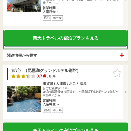
神「土山I…
営業時間
入浴料金 ～
宿泊
ホテル
楽天トラベルの宿泊プランを見る
関連情報から探す
京近江（琵琶湖グランドホテル別館）
お気に入
りに追加
3.7点
/ 8 件
滋賀県 / 大津市 / おごと温泉
おごと温泉駅1.07km
JR京都駅乗換え湖西線おごと温泉駅下車送迎バス8分名神
京都東ICから…
営業時間
入浴料金 ～
宿泊
ホテル
楽天トラベルの宿泊プランを見る