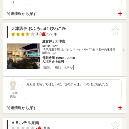
性
関連情報から探す
大津温泉 おふろcafé びわこ座
お気に入
りに追加
3.8点
/ 29 件
滋賀県 / 大津市
瀬田駅962m
JR東海道本線 瀬田駅よりシャトルバスあり名神高速道路
瀬田東ICよ…
営業時間 10:00～25:00
入浴料金 798円～
日帰り
宿泊
ホテル
お風呂改装してほしいな。昔のまんま。その他は最高だな
～10代
男性
関連情報から探す
ＡＢホテル湖南
お気に入
りに追加
-点
/ 0 件