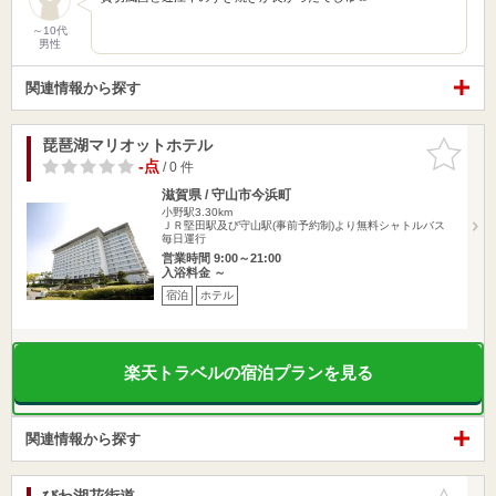
～10代
男性
関連情報から探す
琵琶湖マリオットホテル
お気に入
りに追加
-点
/ 0 件
滋賀県 / 守山市今浜町
小野駅3.30km
ＪＲ堅田駅及び守山駅(事前予約制)より無料シャトルバス
毎日運行
営業時間 9:00～21:00
入浴料金 ～
宿泊
ホテル
楽天トラベルの宿泊プランを見る
関連情報から探す
びわ湖花街道
お気に入