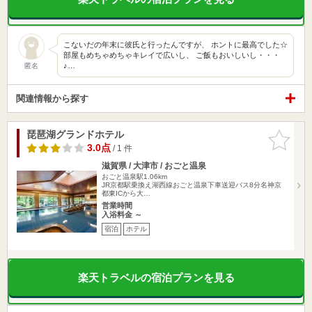
こないだの年末に彼氏と行ったんですが、 ホントに最高でした☆
部屋もめちゃめちゃキレイで広いし、 ご飯もおいしいし・・・
♪…
匿名
関連情報から探す
琵琶湖グランドホテル
お気に入
りに追加
3.0点
/ 1 件
滋賀県 / 大津市 / おごと温泉
おごと温泉駅1.06km
JR京都駅乗換え湖西線おごと温泉下車送迎バス8分名神京
都東ICから大…
営業時間
入浴料金 ～
宿泊
ホテル
楽天トラベルの宿泊プランを見る