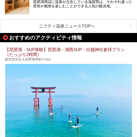
琵琶湖周辺に温泉が点在している滋賀県は、それぞれ違った
紹介します。
景色や風情を楽しむことができる人気の観光地。
今回は、そんな滋賀県でサウナに入れるおすすめ施設を厳選
してご紹介します！
旅行やお出かけのついではもちろん、近隣にお住いの方はぜ
ひ気軽に立ち寄ってみてくださいね。
ニフティ温泉ニュースTOPへ
おすすめのアクティビティ情報
【琵琶湖・SUP体験】琵琶湖・湖西SUP・白鬚神社参拝プラン
（たっぷり2時間）
都市西京区大原野東野町3-418