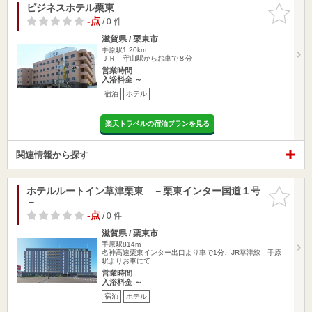
ビジネスホテル栗東
お気に入
りに追加
-点
/ 0 件
滋賀県 / 栗東市
手原駅1.20km
ＪＲ 守山駅からお車で８分
営業時間
入浴料金 ～
宿泊
ホテル
楽天トラベルの宿泊プランを見る
関連情報から探す
ホテルルートイン草津栗東 －栗東インター国道１号
お気に入
－
りに追加
-点
/ 0 件
滋賀県 / 栗東市
手原駅814m
名神高速栗東インター出口より車で1分、JR草津線 手原
駅よりお車にて…
営業時間
入浴料金 ～
宿泊
ホテル