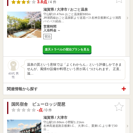
りに追加
3.8点
/ 4 件
滋賀県 / 大津市 / おごと温泉
守山駅10.47km
おごと温泉駅680m
JR湖西線おごと温泉駅より送迎バス名神京都東ICより湖西
バイパス経由…
営業時間
入浴料金 ～
宿泊
楽天トラベルの宿泊プランを見る
温泉の質という意味では「よくわからん」という評価しかできま
せんが、風情や設備や料理という所が高くつけられます。 正直、
滋…
40代 男
性
関連情報から探す
国民宿舎 ビューロッジ琵琶
お気に入
りに追加
-点
/ 0 件
滋賀県 / 大津市
守山駅10.66km
小野駅1.21km
名神高速道路京都東I.C.、大津I.C.、栗東I.C.より車で30
分…