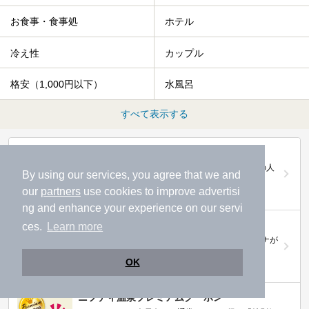
お食事・食事処
ホテル
冷え性
カップル
格安（1,000円以下）
水風呂
すべて表示する
第20回ニフティ温泉年間ランキング2025
全国約2.2万件の中から頂点に選ばれた、2025年の人
By using our services, you agree that we and
気施設は…
our
partners
use cookies to improve advertisi
ng and enhance your experience on our servi
ニフティ温泉 サウナランキング2026
ces.
Learn more
おふろ好きユーザーの投票により、全国No.1サウナが
決定！
OK
ニフティ温泉プレミアムクーポン