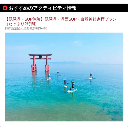
おすすめのアクティビティ情報
【琵琶湖・SUP体験】琵琶湖・湖西SUP・白鬚神社参拝プラン
（たっぷり2時間）
都市西京区大原野東野町3-418