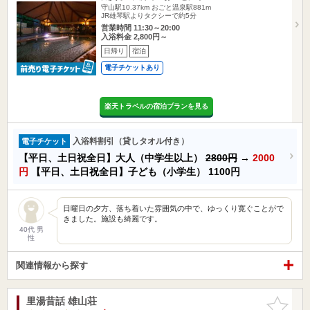
守山駅10.37km
おごと温泉駅881m
JR雄琴駅よりタクシーで約5分
営業時間 11:30～20:00
入浴料金 2,800円～
日帰り
宿泊
電子チケットあり
楽天トラベルの宿泊プランを見る
入浴料割引（貸しタオル付き）
電子チケット
【平日、土日祝全日】大人（中学生以上）
2800円
→
2000
円
【平日、土日祝全日】子ども（小学生）
1100円
日曜日の夕方、落ち着いた雰囲気の中で、ゆっくり寛ぐことがで
きました。施設も綺麗です。
40代 男
性
関連情報から探す
里湯昔話 雄山荘
お気に入