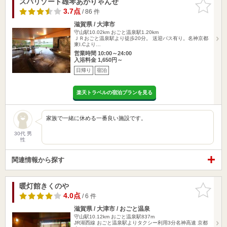
スパリゾート雄琴あがりゃんせ
お気に入
りに追加
3.7点
/ 86 件
滋賀県 / 大津市
守山駅10.02km
おごと温泉駅1.20km
ＪＲおごと温泉駅より徒歩20分。 送迎バス有り。名神京都
東I.Cより…
営業時間 10:00～24:00
入浴料金 1,650円～
日帰り
宿泊
楽天トラベルの宿泊プランを見る
家族で一緒に休める一番良い施設です。
30代 男
性
関連情報から探す
暖灯館きくのや
お気に入
りに追加
4.0点
/ 6 件
滋賀県 / 大津市 / おごと温泉
守山駅10.12km
おごと温泉駅837m
JR湖西線 おごと温泉駅よりタクシー利用3分名神高速 京都