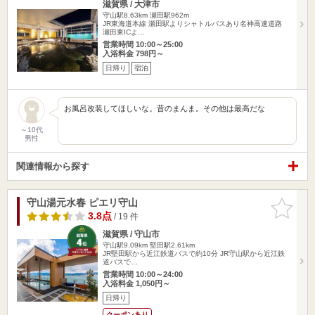
滋賀県 / 大津市
守山駅8.63km
瀬田駅962m
JR東海道本線 瀬田駅よりシャトルバスあり名神高速道路
瀬田東ICよ…
営業時間 10:00～25:00
入浴料金 798円～
日帰り
宿泊
お風呂改装してほしいな。昔のまんま。その他は最高だな
～10代
男性
関連情報から探す
守山湯元水春 ピエリ守山
お気に入
りに追加
3.8点
/ 19 件
滋賀県 / 守山市
守山駅9.09km
堅田駅2.61km
JR堅田駅から近江鉄道バスで約10分 JR守山駅から近江鉄
道バスで…
営業時間 10:00～24:00
入浴料金 1,050円～
日帰り
クーポンあり