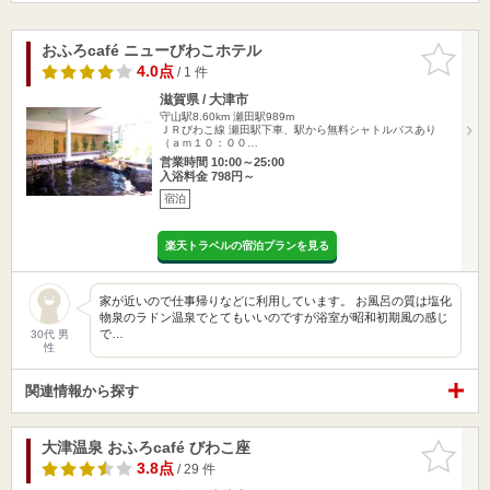
おふろcafé ニューびわこホテル
お気に入
りに追加
4.0点
/ 1 件
滋賀県 / 大津市
守山駅8.60km
瀬田駅989m
ＪＲびわこ線 瀬田駅下車、駅から無料シャトルバスあり
（ａｍ１０：００…
営業時間 10:00～25:00
入浴料金 798円～
宿泊
楽天トラベルの宿泊プランを見る
家が近いので仕事帰りなどに利用しています。 お風呂の質は塩化
物泉のラドン温泉でとてもいいのですが浴室が昭和初期風の感じ
で…
30代 男
性
関連情報から探す
大津温泉 おふろcafé びわこ座
お気に入
りに追加
3.8点
/ 29 件