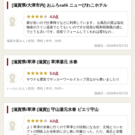
[滋賀県/大津市内] おふろcafé ニューびわこホテル
4.0点
家が近いので仕事帰りなどに利用しています。 お風呂の質は塩化
物泉のラドン温泉でとてもいいのですが浴室が昭和初期風の感じ
でとても古いです。浴室リフォームしてくれれば星5なの…
福原大貴さん
| 性別：男性 | 年代：30代
投稿日：2026年6月27日
[滋賀県/草津 (滋賀)] 草津湯元 水春
5.0点
サウナも豊富でサッカーワールドカップ見ながら整いましたり
いっちいさん
| 性別：男性 | 年代：50代～
投稿日：2026年6月27日
[滋賀県/草津 (滋賀)] 守山湯元水春 ピエリ守山
4.0点
よく草津の水春に行くので草津との比較になるが、立地とコンセ
プトの関係上か全体的に少し狭い印象だった。ただ、風呂と岩盤