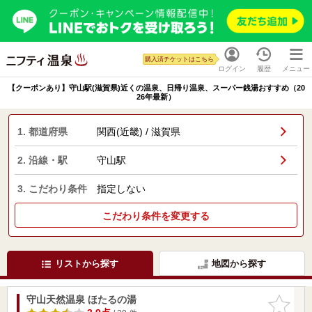
購入済チケットはこちら
ログイン
履歴
メニュー
【クーポンあり】守山駅(滋賀県)近くの温泉、日帰り温泉、スーパー銭湯おすすめ（20
26年最新）
1. 都道府県
関西(近畿) / 滋賀県
2. 沿線・駅
守山駅
3. こだわり条件
指定しない
こだわり条件を変更する
リストから探す
地図から探す
守山天然温泉 ほたるの湯
お気に入
りに追加