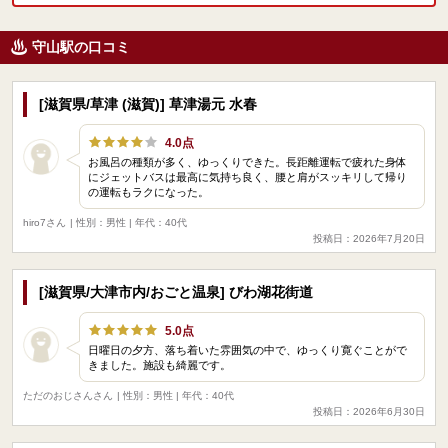
守山駅の口コミ
[滋賀県/草津 (滋賀)] 草津湯元 水春
4.0点
お風呂の種類が多く、ゆっくりできた。長距離運転で疲れた身体
にジェットバスは最高に気持ち良く、腰と肩がスッキリして帰り
の運転もラクになった。
hiro7さん
| 性別：男性 | 年代：40代
投稿日：2026年7月20日
[滋賀県/大津市内/おごと温泉] びわ湖花街道
5.0点
日曜日の夕方、落ち着いた雰囲気の中で、ゆっくり寛ぐことがで
きました。施設も綺麗です。
ただのおじさんさん
| 性別：男性 | 年代：40代
投稿日：2026年6月30日