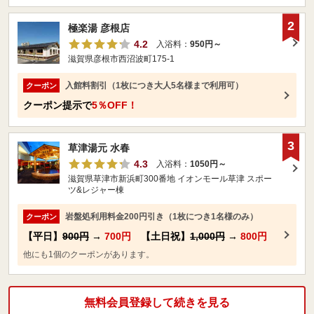
2
極楽湯 彦根店
4.2
入浴料：
950円～
滋賀県彦根市西沼波町175-1
入館料割引（1枚につき大人5名様まで利用可）
クーポン
クーポン提示で
5％OFF！
3
草津湯元 水春
4.3
入浴料：
1050円～
滋賀県草津市新浜町300番地 イオンモール草津 スポー
ツ&レジャー棟
岩盤処利用料金200円引き（1枚につき1名様のみ）
クーポン
【平日】
900円
→
700円
【土日祝】
1,000円
→
800円
他にも1個のクーポンがあります。
無料会員登録して続きを見る