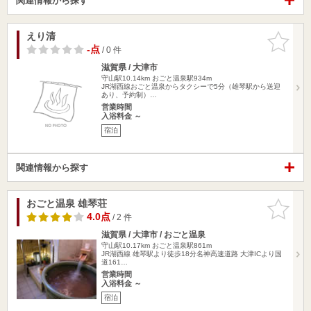
関連情報から探す
えり清
お気に入
りに追加
-点
/ 0 件
滋賀県 / 大津市
守山駅10.14km
おごと温泉駅934m
JR湖西線おごと温泉からタクシーで5分（雄琴駅から送迎
あり、予約制）…
営業時間
入浴料金 ～
宿泊
関連情報から探す
おごと温泉 雄琴荘
お気に入
りに追加
4.0点
/ 2 件
滋賀県 / 大津市 / おごと温泉
守山駅10.17km
おごと温泉駅861m
JR湖西線 雄琴駅より徒歩18分名神高速道路 大津ICより国
道161…
営業時間
入浴料金 ～
宿泊