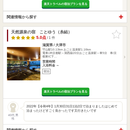
楽天トラベルの宿泊プランを見る
関連情報から探す
天然源泉の宿 ことゆう（糸結）
お気に入
りに追加
5.0点
/ 1 件
滋賀県 / 大津市
守山駅10.13km
おごと温泉駅1.16km
電車/JR京都駅～湖西線20分おごと温泉駅～車5分 車/京
都東IC下…
営業時間
入浴料金 ～
宿泊
楽天トラベルの宿泊プランを見る
2022年【令和4年】1月30日31日1泊2日で泊まりましたはじめて
泊まったけどすごく良かったです又行きたいです
40代 男
性