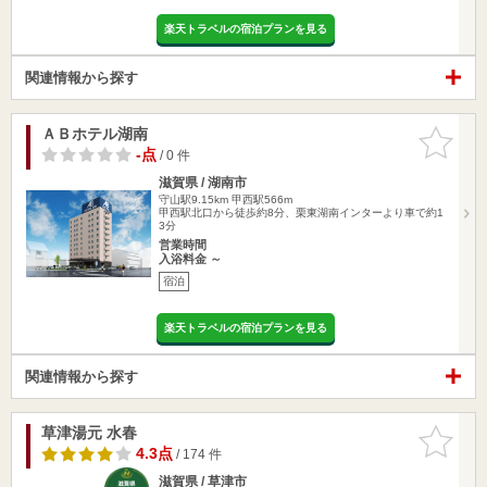
楽天トラベルの宿泊プランを見る
関連情報から探す
ＡＢホテル湖南
お気に入
りに追加
-点
/ 0 件
滋賀県 / 湖南市
守山駅9.15km
甲西駅566m
甲西駅北口から徒歩約8分、栗東湖南インターより車で約1
3分
営業時間
入浴料金 ～
宿泊
楽天トラベルの宿泊プランを見る
関連情報から探す
草津湯元 水春
お気に入
りに追加
4.3点
/ 174 件
滋賀県 / 草津市