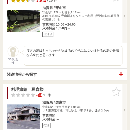
3.9点
/ 29 件
滋賀県 / 守山市
守山駅1.15km
野洲駅2.11km
JR東海道本線 守山駅よりタクシー利用（野洲自動車教習所
の南隣り）名…
営業時間 10:00～24:00
入浴料金 1,050円～
日帰り
漢方の湯はむっちゃ体が温まるので他にはないほたるの湯の最高
な温泉だと思います。
30代 女
性
関連情報から探す
料理旅館 豆喜楼
お気に入
りに追加
-点
/ 0 件
滋賀県 / 栗東市
守山駅2.32km
手原駅1.86km
ＪＲ東海道本線 守山駅より車で８分、徒歩２０分
営業時間
入浴料金 ～
宿泊