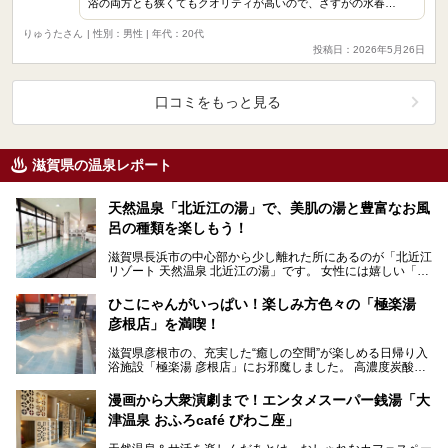
浴の両方とも狭くてもクオリティが高いので、さすがの水春…
りゅうたさん
| 性別：男性 | 年代：20代
投稿日：2026年5月26日
口コミをもっと見る
滋賀県の温泉レポート
天然温泉「北近江の湯」で、美肌の湯と豊富なお風
呂の種類を楽しもう！
滋賀県長浜市の中心部から少し離れた所にあるのが「北近江
リゾート 天然温泉 北近江の湯」です。 女性には嬉しい「美
肌の湯」で、お風呂の種類も豊富です。サウナもあ…
ひこにゃんがいっぱい！楽しみ方色々の「極楽湯
彦根店」を満喫！
滋賀県彦根市の、充実した“癒しの空間”が楽しめる日帰り入
浴施設「極楽湯 彦根店」にお邪魔しました。 高濃度炭酸泉
をはじめとする多彩なお風呂とサウナを楽しめ…
漫画から大衆演劇まで！エンタメスーパー銭湯「大
津温泉 おふろcafé びわこ座」