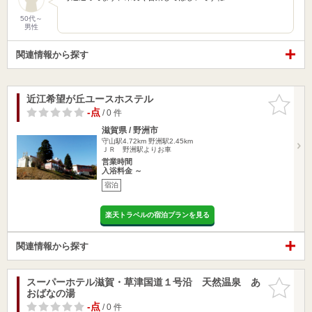
50代～
男性
関連情報から探す
近江希望が丘ユースホステル
お気に入
りに追加
-点
/ 0 件
滋賀県 / 野洲市
守山駅4.72km
野洲駅2.45km
ＪＲ 野洲駅よりお車
営業時間
入浴料金 ～
宿泊
楽天トラベルの宿泊プランを見る
関連情報から探す
スーパーホテル滋賀・草津国道１号沿 天然温泉 あ
お気に入
おばなの湯
りに追加
-点
/ 0 件