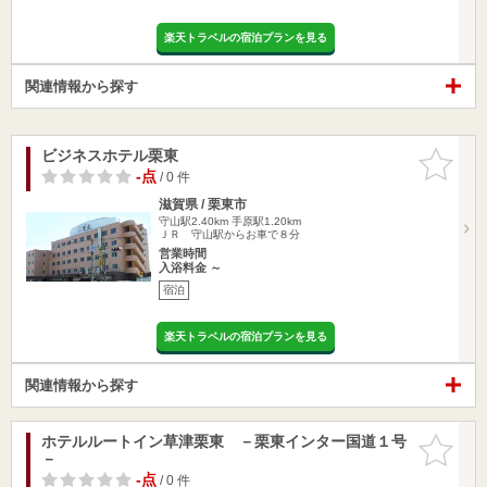
楽天トラベルの宿泊プランを見る
関連情報から探す
ビジネスホテル栗東
お気に入
りに追加
-点
/ 0 件
滋賀県 / 栗東市
守山駅2.40km
手原駅1.20km
ＪＲ 守山駅からお車で８分
営業時間
入浴料金 ～
宿泊
楽天トラベルの宿泊プランを見る
関連情報から探す
ホテルルートイン草津栗東 －栗東インター国道１号
お気に入
－
りに追加
-点
/ 0 件