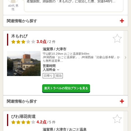
老舗旅館。姉妹館の「木もれび」に宿泊した際、別途648円…
40代 男
性
関連情報から探す
木もれび
お気に入
りに追加
3.0点
/ 2 件
滋賀県 / 大津市
守山駅10.29km
おごと温泉駅949m
JR湖西線「おごと温泉駅」、JR湖西線「比叡山坂本駅」か
ら無料送迎車…
営業時間
入浴料金 ～
日帰り
宿泊
楽天トラベルの宿泊プランを見る
関連情報から探す
びわ湖花街道
お気に入
りに追加
4.2点
/ 5 件
滋賀県 / 大津市 / おごと温泉