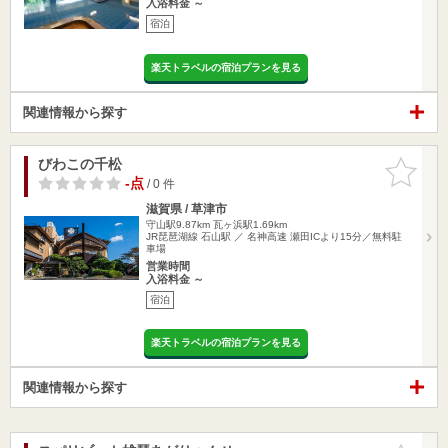
入浴料金 ～
宿泊
楽天トラベルの宿泊プランを見る
関連情報から探す
びわこの千松
お気に入
りに追加
-点
/ 0 件
滋賀県 / 草津市
守山駅9.87km
瓦ヶ浜駅1.69km
JR琵琶湖線 石山駅 ／ 名神高速 瀬田ICより15分／無料駐
車場
営業時間
入浴料金 ～
宿泊
楽天トラベルの宿泊プランを見る
関連情報から探す