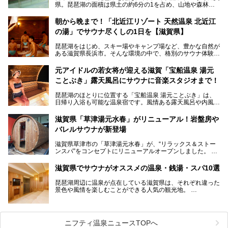
県。琵琶湖の面積は県土の約6分の1を占め、山地や森林部
分も多く、水と緑に恵まれています。古くから交通の要衝と
して栄え、県内には世界遺産の比叡山延暦寺、天守が国宝に
朝から晩まで！「北近江リゾート 天然温泉 北近江
指定されている彦根城、国の特別史跡の安土城跡など、多数
の湯」でサウナ尽くしの1日を【滋賀県】
の史跡があります。
今回は、滋賀県でおすすめのスーパー銭湯をご紹介します。
琵琶湖をはじめ、スキー場やキャンプ場など、豊かな自然が
琵琶湖の雄大な景色を眺めながら入れる施設もありますよ。
ある滋賀県長浜市。そんな環境の中で、格別のサウナ体験を
してみませんか？
元アイドルの若女将が迎える滋賀「宝船温泉 湯元
今回は、「北近江リゾート 天然温泉 北近江の湯」で朝から
ことぶき」露天風呂にサウナに音楽スタジオまで！
晩まで楽しめる過ごし方をご紹介！ サウナ設備やサウナド
リンクにサウナ飯など、サウナ尽くしの一日になること、間
琵琶湖のほとりに位置する「宝船温泉 湯元ことぶき」は、
違いなしですよ。
日帰り入浴も可能な温泉宿です。風情ある露天風呂や内風
───
呂、さらに2023年10月、屋外にバレルサウナのエリアがオ
提供元：北近江リゾート 天然温泉 北近江の湯【PR】
ープン。湖からそよぐ爽やかな風を感じながらサウナと温泉
この記事は北近江リゾート 天然温泉 北近江の湯のPR記事で
滋賀県「草津湯元水春」がリニューアル！岩盤房や
が楽しめます。
す。
バレルサウナが新登場
近江牛や琵琶湖にしかいない珍しい魚など滋賀グルメに舌鼓
滋賀県草津市の「草津湯元水春」が、“リラックス＆ストー
を打てるのも醍醐味の一つ。そして、若女将はなんと「元ア
ンスパ”をコンセプトにリニューアルオープンしました。
イドル」の現役アーティスト。音楽スタジオまで備えたユニ
岩盤浴エリアがゆったりくつろげる広いスペースに一新され
ークなお宿の多彩な魅力をご紹介します。
たほか、岩盤房やバレルサウナも新設されました。さらに地
滋賀県でサウナがオススメの温泉・銭湯・スパ10選
産地消をテーマにしたレストランメニューもパワーアップ。
今回新しくなった「草津湯元水春」の魅力を余すところなく
琵琶湖周辺に温泉が点在している滋賀県は、それぞれ違った
紹介します。
景色や風情を楽しむことができる人気の観光地。
今回は、そんな滋賀県でサウナに入れるおすすめ施設を厳選
してご紹介します！
旅行やお出かけのついではもちろん、近隣にお住いの方はぜ
ひ気軽に立ち寄ってみてくださいね。
ニフティ温泉ニュースTOPへ