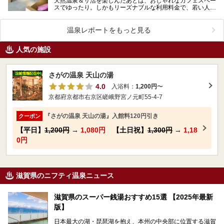
天然温泉＆サ活を楽しんだあとは、おしゃれなカフェスペー
スでゆったり。しかもリーズナブルな利用料金で、若い人を
中心に大人気のおふろcafé びわこ座。でも、おふろ…
温泉レポートをもっと見る
人気の施設
さがの温泉 天山の湯
4.0
入浴料：
1,200円
〜
京都府京都市右京区嵯峨野宮ノ元町55-4-7
『さがの温泉 天山の湯』入館料120円引き
クーポン
【平日】
1,200円
→
1,080円
【土日祝】
1,300円
→
1,18
0円
滋賀県のニフティ温泉ニュース
滋賀県のスーパー銭湯おすすめ15選 【2025年最新
版】
日本最大の湖・琵琶湖を抱え、本州の中央部に位置する滋賀