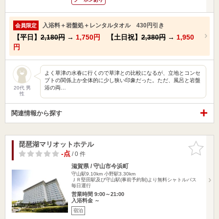
入浴料＋岩盤処＋レンタルタオル 430円引き
会員限定
【平日】
2,180円
→
1,750円
【土日祝】
2,380円
→
1,950
円
よく草津の水春に行くので草津との比較になるが、立地とコンセ
プトの関係上か全体的に少し狭い印象だった。ただ、風呂と岩盤
浴の両…
20代 男
性
関連情報から探す
琵琶湖マリオットホテル
お気に入
りに追加
-点
/ 0 件
滋賀県 / 守山市今浜町
守山駅9.10km
小野駅3.30km
ＪＲ堅田駅及び守山駅(事前予約制)より無料シャトルバス
毎日運行
営業時間 9:00～21:00
入浴料金 ～
宿泊