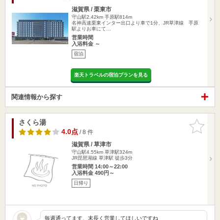
滋賀県 / 栗東市
守山駅2.42km
手原駅814m
名神高速栗東インター出口より車で1分、JR草津線 手原
駅よりお車にて…
営業時間
入浴料金 ～
宿泊
楽天トラベルの宿泊プランを見る
関連情報から探す
さくら湯
お気に入
りに追加
4.0点
/ 8 件
滋賀県 / 草津市
守山駅4.55km
草津駅324m
JR琵琶湖線 草津駅 徒歩3分
営業時間 14:00～22:00
入浴料金 490円～
日帰り
毎週通ってます、末長く営業してほしいですね