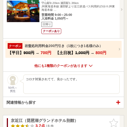
守山駅9.20km
瀬田駅1.36km
JR東海道本線 瀬田駅より近江鉄道バス利用約15分※JR東
海道本線 …
営業時間 9:00～25:00
入浴料金 1,050円～
日帰り
クーポンあり
岩盤処利用料金200円引き（1枚につき1名様のみ）
クーポン
【平日】
900円
→
700円
【土日祝】
1,000円
→
800円
他にも1種類のクーポンがあります
コロナ対策されてて、良かったです。
50代～
男性
関連情報から探す
京近江（琵琶湖グランドホテル別館）
お気に入
りに追加
3.7点
/ 8 件