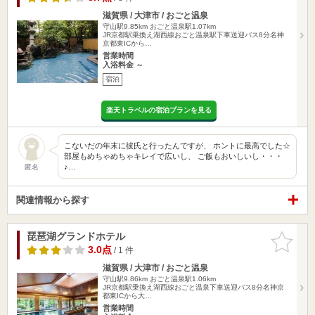
滋賀県 / 大津市 / おごと温泉
守山駅9.85km
おごと温泉駅1.07km
JR京都駅乗換え湖西線おごと温泉駅下車送迎バス8分名神
京都東ICから…
営業時間
入浴料金 ～
宿泊
楽天トラベルの宿泊プランを見る
こないだの年末に彼氏と行ったんですが、 ホントに最高でした☆
部屋もめちゃめちゃキレイで広いし、 ご飯もおいしいし・・・
♪…
匿名
関連情報から探す
琵琶湖グランドホテル
お気に入
りに追加
3.0点
/ 1 件
滋賀県 / 大津市 / おごと温泉
守山駅9.86km
おごと温泉駅1.06km
JR京都駅乗換え湖西線おごと温泉下車送迎バス8分名神京
都東ICから大…
営業時間