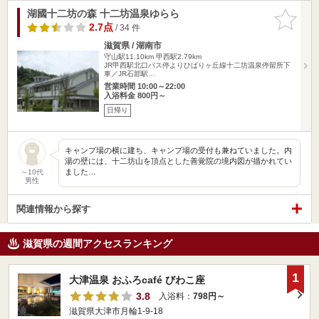
湖國十二坊の森 十二坊温泉ゆらら
お気に入
りに追加
2.7点
/ 34 件
滋賀県 / 湖南市
守山駅11.10km
甲西駅2.79km
JR甲西駅北口バス停よりひばりヶ丘線十二坊温泉停留所下
車／JR石部駅…
営業時間 10:00～22:00
入浴料金 800円～
日帰り
キャンプ場の横に建ち、キャンプ場の受付も兼ねていました。内
湯の壁には、十二坊山を頂点とした善覚院の境内図が描かれてい
ました…
～10代
男性
関連情報から探す
滋賀県の週間アクセスランキング
1
大津温泉 おふろcafé びわこ座
3.8
入浴料：
798円～
滋賀県大津市月輪1-9-18