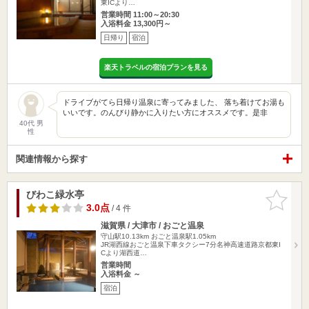
東ICより…
営業時間 11:00～20:30
入浴料金 13,300円～
日帰り
宿泊
楽天トラベルの宿泊プランを見る
ドライブがてら日帰り温泉に寄ってみました、 落ち着けてお湯も
いいです。のんびり静かに入りたい方にオススメです。是非
40代 男
性
関連情報から探す
びわこ緑水亭
お気に入
りに追加
3.0点
/ 4 件
滋賀県 / 大津市 / おごと温泉
守山駅10.13km
おごと温泉駅1.05km
JR湖西線おごと温泉下車タクシー7分名神高速道路京都東I
Cより湖西道…
営業時間
入浴料金 ～
宿泊