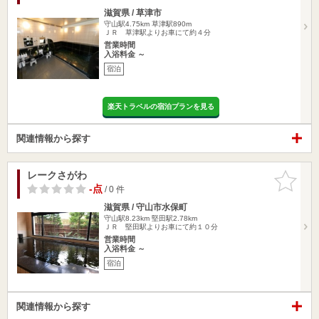
滋賀県 / 草津市
守山駅4.75km
草津駅890m
ＪＲ 草津駅よりお車にて約４分
営業時間
入浴料金 ～
宿泊
楽天トラベルの宿泊プランを見る
関連情報から探す
レークさがわ
お気に入
りに追加
-点
/ 0 件
滋賀県 / 守山市水保町
守山駅8.23km
堅田駅2.78km
ＪＲ 堅田駅よりお車にて約１０分
営業時間
入浴料金 ～
宿泊
関連情報から探す