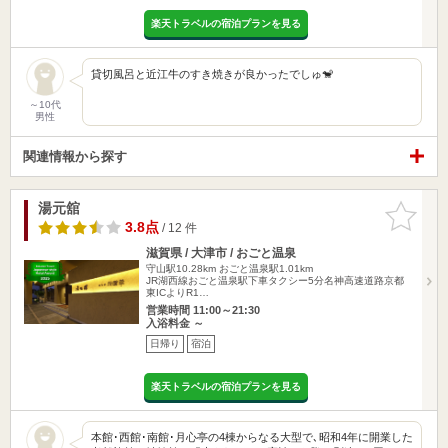
楽天トラベルの宿泊プランを見る
貸切風呂と近江牛のすき焼きが良かったでしゅ🐒
～10代
男性
関連情報から探す
湯元舘
お気に入
りに追加
3.8点
/ 12 件
滋賀県 / 大津市 / おごと温泉
守山駅10.28km
おごと温泉駅1.01km
JR湖西線おごと温泉駅下車タクシー5分名神高速道路京都
東ICよりR1…
営業時間 11:00～21:30
入浴料金 ～
日帰り
宿泊
楽天トラベルの宿泊プランを見る
本館･西館･南館･月心亭の4棟からなる大型で､昭和4年に開業した