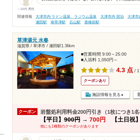
～10代 男性
関連情報
大津市内 ラドン温泉、ラジウム温泉
大津市内 宿泊
大津市
瀬田駅
南草津駅
石山駅
唐橋前駅
草津湯元 水春
滋賀県 / 草津市 /
瀬田駅1.36km
■営業時間 9:00～25:00
■入浴料 1,050円～
4.3 点
/ 
クーポンあり
施設情報を見る
岩盤処利用料金200円引き（1枚につき1
クーポン
【平日】
900円
→
700円
【土日祝
他にも1種類のクーポンがあります