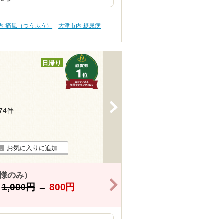
内 痛風（つうふう）
大津市内 糖尿病
日帰り
>
174件
お気に入りに追加
名様のみ）
>
】
1,000円
→
800円