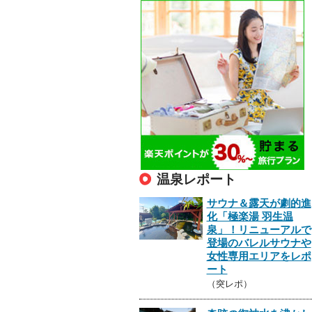
温泉レポート
サウナ＆露天が劇的進
化「極楽湯 羽生温
泉」！リニューアルで
登場のバレルサウナや
女性専用エリアをレポ
ート
（突レポ）