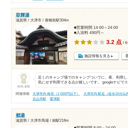
容輝湯
滋賀県 / 大津市 /
唐橋前駅304m
■営業時間 14:00～24:00
■入浴料 490円～
3.2 点
/ 
施設情報を見る
近くのキャンプ場でのキャンプついでに、夜、利用しま
気にせず利用できる点が嬉しいです。 googleナビで
40代 女性
関連情報
大津市内 格安（1,000円以下）
大津市内 駅近（徒歩10分以
石山寺駅
粟津駅
都湯
滋賀県 / 大津市馬場 /
錦駅218m
■営業時間 8:00～24:00