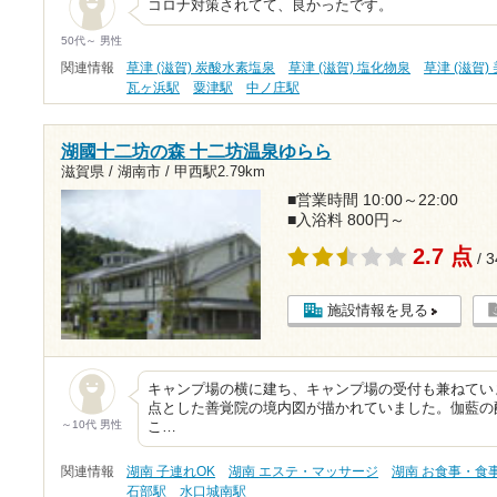
コロナ対策されてて、良かったです。
50代～ 男性
関連情報
草津 (滋賀) 炭酸水素塩泉
草津 (滋賀) 塩化物泉
草津 (滋賀)
瓦ヶ浜駅
粟津駅
中ノ庄駅
湖國十二坊の森 十二坊温泉ゆらら
滋賀県 / 湖南市 /
甲西駅2.79km
■営業時間 10:00～22:00
■入浴料 800円～
2.7 点
/ 
施設情報を見る
キャンプ場の横に建ち、キャンプ場の受付も兼ねてい
点とした善覚院の境内図が描かれていました。伽藍の
～10代 男性
こ…
関連情報
湖南 子連れOK
湖南 エステ・マッサージ
湖南 お食事・食
石部駅
水口城南駅