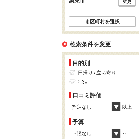
栗東市
変更
市区町村を選択
検索条件を変更
目的別
日帰り / 立ち寄り
宿泊
口コミ評価
指定なし
以上
予算
下限なし
～