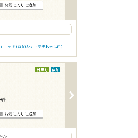
お気に入りに追加
下）
草津 (滋賀) 駅近（徒歩10分以内）
日帰り
宿泊
>
29件
お気に入りに追加
だな