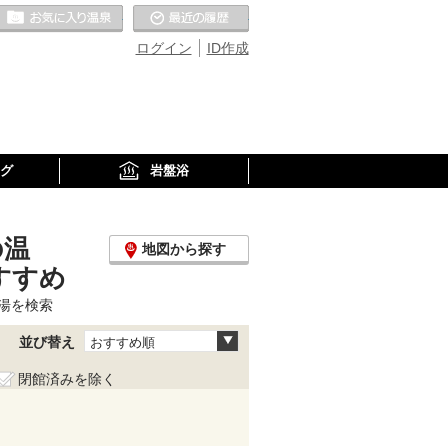
お気に入りの温泉
最近の履歴
ログイン
ID作成
グ
岩盤浴
の温
地図から探す
すすめ
湯を検索
並び替え
おすすめ順
閉館済みを除く