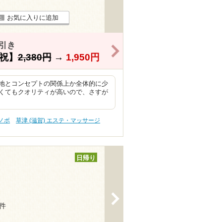
お気に入りに追加
引き
>
祝】
2,380円
→
1,950円
地とコンセプトの関係上か全体的に少
くてもクオリティが高いので、さすが
スノボ
草津 (滋賀) エステ・マッサージ
日帰り
>
7件