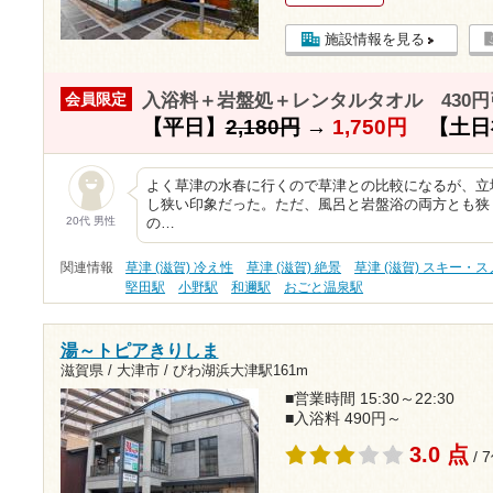
施設情報を見る
入浴料＋岩盤処＋レンタルタオル 430円
会員限定
【平日】
2,180円
→
1,750円
【土日
よく草津の水春に行くので草津との比較になるが、立
し狭い印象だった。ただ、風呂と岩盤浴の両方とも狭
20代 男性
の…
関連情報
草津 (滋賀) 冷え性
草津 (滋賀) 絶景
草津 (滋賀) スキー・
堅田駅
小野駅
和邇駅
おごと温泉駅
湯～トピアきりしま
滋賀県 / 大津市 /
びわ湖浜大津駅161m
■営業時間 15:30～22:30
■入浴料 490円～
3.0 点
/ 