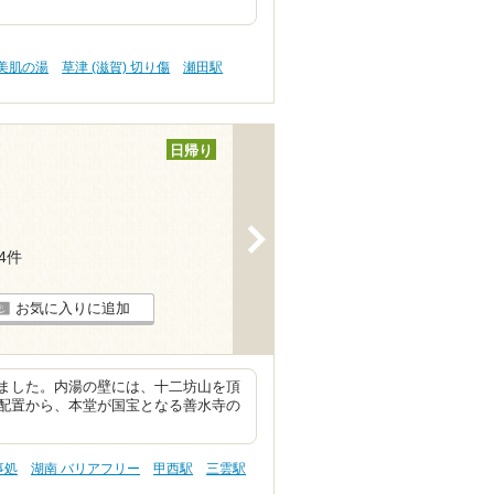
 美肌の湯
草津 (滋賀) 切り傷
瀬田駅
日帰り
>
34件
お気に入りに追加
ました。内湯の壁には、十二坊山を頂
配置から、本堂が国宝となる善水寺の
事処
湖南 バリアフリー
甲西駅
三雲駅