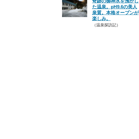
奇跡の御神水を沸かし
た温泉。pH9.6の美人
泉質。本格オープンが
楽しみ。
（温泉探訪記）