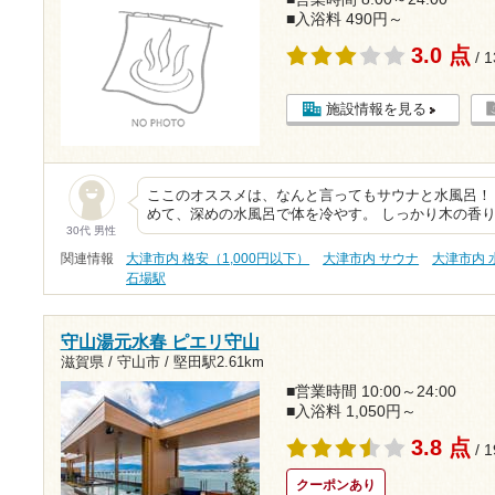
■入浴料 490円～
3.0 点
/ 
施設情報を見る
ここのオススメは、なんと言ってもサウナと水風呂！
めて、深めの水風呂で体を冷やす。 しっかり木の香
30代 男性
関連情報
大津市内 格安（1,000円以下）
大津市内 サウナ
大津市内 
石場駅
守山湯元水春 ピエリ守山
滋賀県 / 守山市 /
堅田駅2.61km
■営業時間 10:00～24:00
■入浴料 1,050円～
3.8 点
/ 
クーポンあり