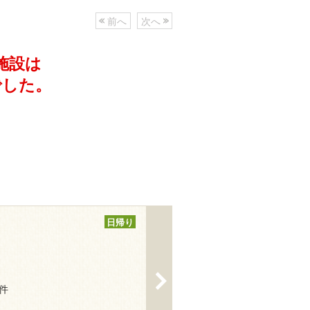
前へ
次へ
施設は
でした。
日帰り
>
8件