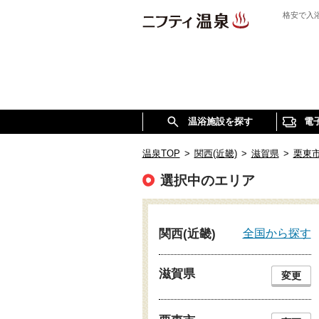
格安で入
温浴施設を探す
電
温泉TOP
>
関西(近畿)
>
滋賀県
>
栗東
選択中のエリア
全国から探す
関西(近畿)
滋賀県
変更