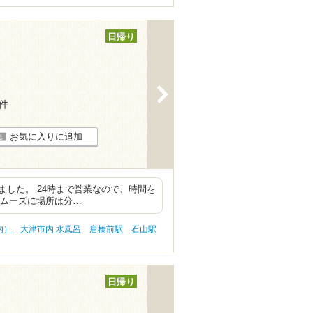
日帰り
>
6件
お気に入りに追加
した。 24時まで営業なので、時間を
スムーズに場所は分…
内）
大津市内 水風呂
唐橋前駅
石山駅
日帰り