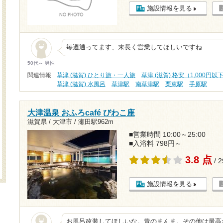
施設情報を見る
毎週通ってます、末長く営業してほしいですね
50代～ 男性
関連情報
草津 (滋賀) ひとり旅・一人旅
草津 (滋賀) 格安（1,000円以
草津 (滋賀) 水風呂
草津駅
南草津駅
栗東駅
手原駅
大津温泉 おふろcafé びわこ座
滋賀県 / 大津市 /
瀬田駅962m
■営業時間 10:00～25:00
■入浴料 798円～
3.8 点
/ 
施設情報を見る
お風呂改装してほしいな。昔のまんま。その他は最高