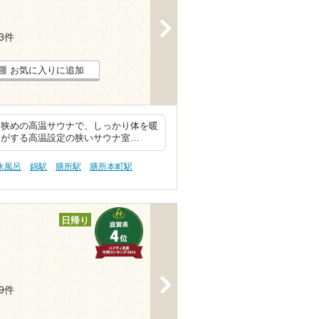
>
13件
お気に入りに追加
 狭めの高温サウナで、しっかり体を暖
りがする高温設定の狭いサウナ室…
水風呂
錦駅
膳所駅
膳所本町駅
日帰り
>
19件