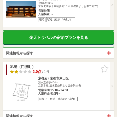
七条駅592m
京阪七条駅より徒歩約10分 京都駅よりお車で約7分
営業時間
入浴料金 ～
宿泊
駅近（徒歩10分以内）
楽天トラベルの宿泊プランを見る
関連情報から探す
旭湯（門脇町）
お気に入
りに追加
2.0点
/ 1 件
京都府 / 京都市東山区
清水五条駅404m
京阪本線 清水五条駅より徒歩約10分
営業時間 15:10～24:00
入浴料金 510円～
日帰り
駅近（徒歩10分以内）
関連情報から探す