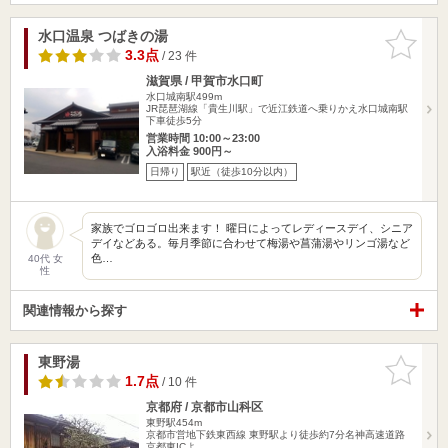
水口温泉 つばきの湯
お気に入
りに追加
3.3点
/ 23 件
滋賀県 / 甲賀市水口町
水口城南駅499m
JR琵琶湖線「貴生川駅」で近江鉄道へ乗りかえ水口城南駅
下車徒歩5分
営業時間 10:00～23:00
入浴料金 900円～
日帰り
駅近（徒歩10分以内）
家族でゴロゴロ出来ます！ 曜日によってレディースデイ、シニア
デイなどある。毎月季節に合わせて梅湯や菖蒲湯やリンゴ湯など
色…
40代 女
性
関連情報から探す
東野湯
お気に入
りに追加
1.7点
/ 10 件
京都府 / 京都市山科区
東野駅454m
京都市営地下鉄東西線 東野駅より徒歩約7分名神高速道路
京都東ICよ…