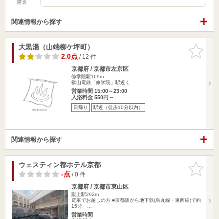
匿名
関連情報から探す
大黒湯（山端柳ケ坪町）
お気に入
りに追加
2.0点
/ 12 件
京都府 / 京都市左京区
修学院駅169m
叡山電鉄「修学院」駅近く
営業時間 15:00～23:00
入浴料金 550円～
日帰り
駅近（徒歩10分以内）
関連情報から探す
ウェスティン都ホテル京都
お気に入
りに追加
-点
/ 0 件
京都府 / 京都市東山区
蹴上駅292m
電車でお越しの方 ■京都駅から地下鉄(烏丸線・東西線)で約
15分、…
営業時間