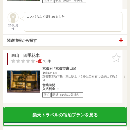
日帰り
駅近（徒歩10分以内）
コスパもよく楽しめました
20代 男
性
関連情報から探す
東山 四季花木
お気に入
りに追加
-点
/ 0 件
京都府 / 京都市東山区
東山駅14m
京都市営地下鉄 東山駅より２番出口を右に徒歩にて約２
分
営業時間
入浴料金 ～
宿泊
駅近（徒歩10分以内）
楽天トラベルの宿泊プランを見る