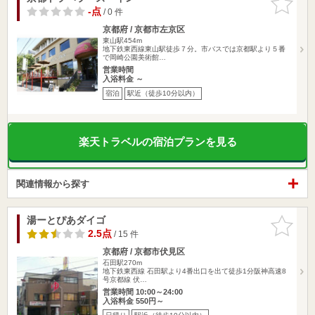
りに追加
-点
/ 0 件
京都府 / 京都市左京区
東山駅454m
地下鉄東西線東山駅徒歩７分。市バスでは京都駅より５番
で岡崎公園美術館…
営業時間
入浴料金 ～
宿泊
駅近（徒歩10分以内）
楽天トラベルの宿泊プランを見る
関連情報から探す
湯ーとぴあダイゴ
お気に入
りに追加
2.5点
/ 15 件
京都府 / 京都市伏見区
石田駅270m
地下鉄東西線 石田駅より4番出口を出て徒歩1分阪神高速8
号京都線 伏…
営業時間 10:00～24:00
入浴料金 550円～