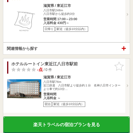
滋賀県 / 東近江市
八日市駅248m
八日市駅から徒歩約3分
営業時間 17:00～23:00
入浴料金 430円～
日帰り
駅近（徒歩10分以内）
関連情報から探す
ホテルルートイン東近江八日市駅前
お気に入
りに追加
-点
/ 0 件
滋賀県 / 東近江市
八日市駅76m
近江鉄道 八日市駅より徒歩約１分 名神八日市インター
より車で約13分…
営業時間
入浴料金 ～
宿泊
駅近（徒歩10分以内）
楽天トラベルの宿泊プランを見る