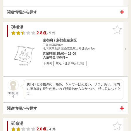
関連情報から探す
孫橋湯
お気に入
りに追加
2.8点
/ 9 件
京都府 / 京都市左京区
三条京阪駅96m
地下鉄東西線 三条京阪駅より徒歩約3分
営業時間 15:00～23:00
入浴料金 550円～
日帰り
駅近（徒歩10分以内）
狭いけど浴槽深め、熱め。シャワーはぬるい。サウナあり。場内
も脱衣場も時計が無いので時間わからなかった。 特に目につくと
こ…
30代 男
性
関連情報から探す
延命湯
お気に入
りに追加
2.0点
/ 4 件