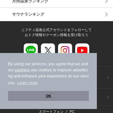
月間温泉ランキング
サウナランキング
ニフティ温泉公式アカウントをフォローして
おトク情報やクーポン情報を受け取ろう
By using our services, you agree that we and
our
partners
use cookies to improve advertisi
ニフティ温泉アプリ
ng and enhance your experience on our servi
地図から温泉検索！お得な限定クーポンも！
ces.
Learn more
今すぐダウンロード！
ご意見ご要望 ・お問い合わせ
OK
施設データの新規追加や修正依頼もこちらから
スマートフォン
/
PC