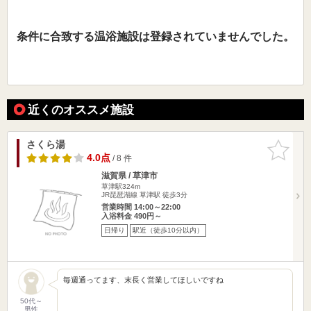
条件に合致する温浴施設は登録されていませんでした。
近くのオススメ施設
さくら湯
お気に入
りに追加
4.0点
/ 8 件
滋賀県 / 草津市
草津駅324m
JR琵琶湖線 草津駅 徒歩3分
営業時間 14:00～22:00
入浴料金 490円～
日帰り
駅近（徒歩10分以内）
毎週通ってます、末長く営業してほしいですね
50代～
男性