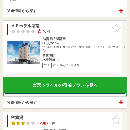
関連情報から探す
ＡＢホテル湖南
お気に入
りに追加
-点
/ 0 件
滋賀県 / 湖南市
甲西駅566m
甲西駅北口から徒歩約8分、栗東湖南インターより車で約1
3分
営業時間
入浴料金 ～
宿泊
駅近（徒歩10分以内）
楽天トラベルの宿泊プランを見る
関連情報から探す
容輝湯
お気に入
りに追加
3.2点
/ 6 件