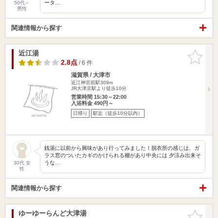
ータ…
50代～
男性
関連情報から探す
近江湯
お気に入
りに追加
2.8点
/ 6 件
滋賀県 / 大津市
近江神宮前駅309m
JR大津京駅より徒歩10分
営業時間 15:30～22:00
入浴料金 490円～
日帰り
駅近（徒歩10分以内）
銭湯に以前から興味があり行ってみました！脱衣所の感じは、ガ
ラス窓のついたカギのかけられる棚があり中央には 夕涼み出来そ
うな…
30代 女
性
関連情報から探す
ゆーゆーらんど大津湯
お気に入