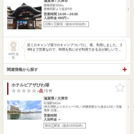
滋賀県 / 大津市
唐橋前駅304m
唐橋前駅より徒歩5分
営業時間 14:00～24:00
入浴料金 490円～
日帰り
駅近（徒歩10分以内）
近くのキャンプ場でのキャンプついでに、夜、利用しました。 2
4時まで営業なので、時間を気にせず利用できる点が嬉しいで…
40代 女
性
関連情報から探す
ホテルピアザびわ湖
お気に入
りに追加
-点
/ 0 件
滋賀県 / 大津市
石場駅341m
JR大津駅よりタクシー7分／JR膳所駅から徒歩12分／京阪
電車 石場…
営業時間
入浴料金 ～
宿泊
駅近（徒歩10分以内）