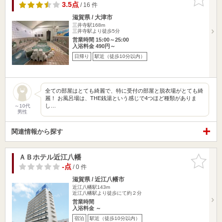
りに追加
3.5点
/ 16 件
滋賀県 / 大津市
三井寺駅168m
三井寺駅より徒歩5分
営業時間 15:00～25:00
入浴料金 490円～
日帰り
駅近（徒歩10分以内）
全ての部屋はとても綺麗で、特に受付の部屋と脱衣場がとても綺
麗！ お風呂場は、THE銭湯という感じで4つほど種類がありま
し…
～10代
男性
関連情報から探す
ＡＢホテル近江八幡
お気に入
りに追加
-点
/ 0 件
滋賀県 / 近江八幡市
近江八幡駅143m
近江八幡駅より徒歩にて約２分
営業時間
入浴料金 ～
宿泊
駅近（徒歩10分以内）