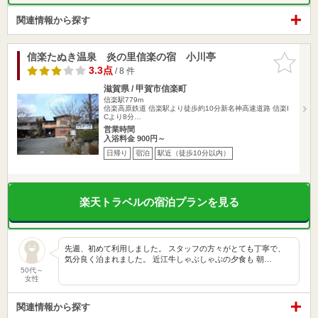
関連情報から探す
信楽たぬき温泉 炎の里信楽の宿 小川亭
お気に入
りに追加
3.3点
/ 8 件
滋賀県 / 甲賀市信楽町
信楽駅779m
信楽高原鉄道 信楽駅より徒歩約10分新名神高速道路 信楽I
Cより8分…
営業時間
入浴料金 900円～
日帰り
宿泊
駅近（徒歩10分以内）
楽天トラベルの宿泊プランを見る
先週、初めて利用しました。 スタッフの方々がとても丁寧で、
気分良く泊まれました。 近江牛しゃぶしゃぶの夕食も 朝…
50代～
女性
関連情報から探す