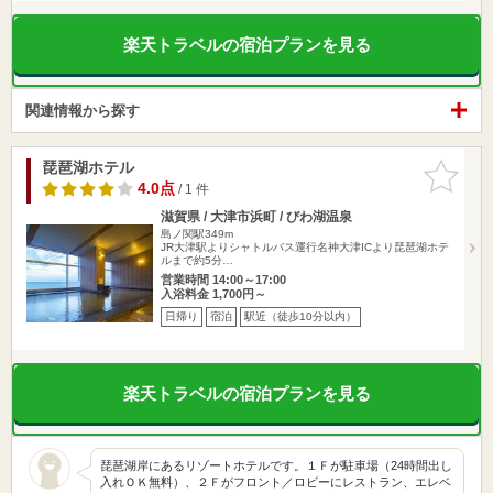
楽天トラベルの宿泊プランを見る
関連情報から探す
琵琶湖ホテル
お気に入
りに追加
4.0点
/ 1 件
滋賀県 / 大津市浜町 / びわ湖温泉
島ノ関駅349m
JR大津駅よりシャトルバス運行名神大津ICより琵琶湖ホテ
ルまで約5分…
営業時間 14:00～17:00
入浴料金 1,700円～
日帰り
宿泊
駅近（徒歩10分以内）
楽天トラベルの宿泊プランを見る
琵琶湖岸にあるリゾートホテルです。１Ｆが駐車場（24時間出し
入れＯＫ無料）、２Ｆがフロント／ロビーにレストラン、エレベ