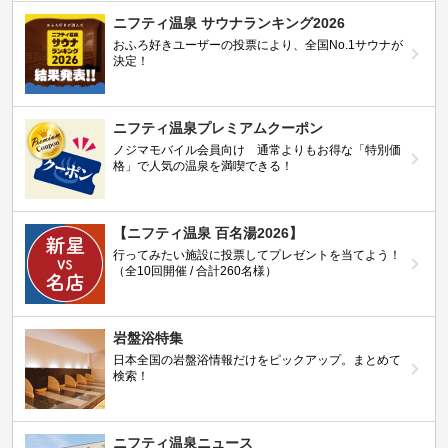
ニフティ温泉 サウナランキング2026
おふろ好きユーザーの投票により、全国No.1サウナが
決定！
ニフティ温泉プレミアムクーポン
ノジマモバイル会員向け 通常よりもお得な「特別価
格」で人気の温泉を満喫できる！
【ニフティ温泉 百名湯2026】
行ってみたい施設に投票してプレゼントを当てよう！
（全10回開催 / 合計260名様）
岩盤浴特集
日本全国の岩盤浴情報だけをピックアップ。まとめて
検索！
ニフティ温泉ニュース