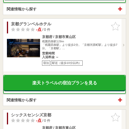
関連情報から探す
京都グランベルホテル
お気に入
りに追加
-点
/ 0 件
京都府 / 京都市東山区
祇園四条駅129m
「祇園四条駅」より徒歩2分。「京都河原町駅」より徒歩7
分。「京都駅」…
営業時間
入浴料金 ～
宿泊
駅近（徒歩10分以内）
楽天トラベルの宿泊プランを見る
関連情報から探す
シックスセンシズ京都
お気に入
りに追加
-点
/ 0 件
京都府 / 京都市東山区