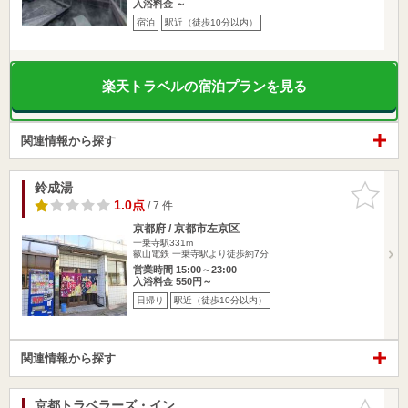
入浴料金 ～
宿泊
駅近（徒歩10分以内）
楽天トラベルの宿泊プランを見る
関連情報から探す
鈴成湯
お気に入
りに追加
1.0点
/ 7 件
京都府 / 京都市左京区
一乗寺駅331m
叡山電鉄 一乗寺駅より徒歩約7分
営業時間 15:00～23:00
入浴料金 550円～
日帰り
駅近（徒歩10分以内）
関連情報から探す
京都トラベラーズ・イン
お気に入