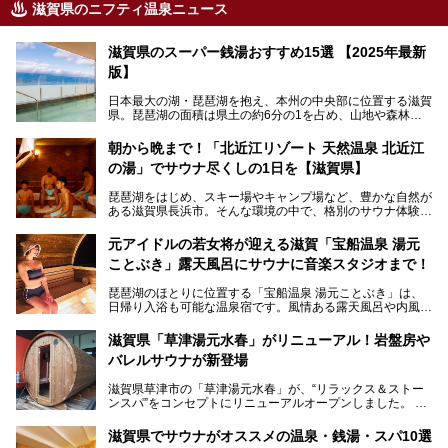
滋賀県のニフティ温泉ニュース
滋賀県のスーパー銭湯おすすめ15選 【2025年最新
版】
日本最大の湖・琵琶湖を抱え、本州の中央部に位置する滋賀
県。琵琶湖の面積は県土の約6分の1を占め、山地や森林部
分も多く、水と緑に恵まれています。古くから交通の要衝と
して栄え、県内には世界遺産の比叡山延暦寺、天守が国宝に
朝から晩まで！「北近江リゾート 天然温泉 北近江
指定されている彦根城、国の特別史跡の安土城跡など、多数
の湯」でサウナ尽くしの1日を【滋賀県】
の史跡があります。
今回は、滋賀県でおすすめのスーパー銭湯をご紹介します。
琵琶湖をはじめ、スキー場やキャンプ場など、豊かな自然が
琵琶湖の雄大な景色を眺めながら入れる施設もありますよ。
ある滋賀県長浜市。そんな環境の中で、格別のサウナ体験を
してみませんか？
元アイドルの若女将が迎える滋賀「宝船温泉 湯元
今回は、「北近江リゾート 天然温泉 北近江の湯」で朝から
ことぶき」露天風呂にサウナに音楽スタジオまで！
晩まで楽しめる過ごし方をご紹介！ サウナ設備やサウナド
リンクにサウナ飯など、サウナ尽くしの一日になること、間
琵琶湖のほとりに位置する「宝船温泉 湯元ことぶき」は、
違いなしですよ。
日帰り入浴も可能な温泉宿です。風情ある露天風呂や内風
───
呂、さらに2023年10月、屋外にバレルサウナのエリアがオ
提供元：北近江リゾート 天然温泉 北近江の湯【PR】
ープン。湖からそよぐ爽やかな風を感じながらサウナと温泉
この記事は北近江リゾート 天然温泉 北近江の湯のPR記事で
滋賀県「草津湯元水春」がリニューアル！岩盤房や
が楽しめます。
す。
バレルサウナが新登場
近江牛や琵琶湖にしかいない珍しい魚など滋賀グルメに舌鼓
滋賀県草津市の「草津湯元水春」が、“リラックス＆ストー
を打てるのも醍醐味の一つ。そして、若女将はなんと「元ア
ンスパ”をコンセプトにリニューアルオープンしました。
イドル」の現役アーティスト。音楽スタジオまで備えたユニ
岩盤浴エリアがゆったりくつろげる広いスペースに一新され
ークなお宿の多彩な魅力をご紹介します。
たほか、岩盤房やバレルサウナも新設されました。さらに地
滋賀県でサウナがオススメの温泉・銭湯・スパ10選
産地消をテーマにしたレストランメニューもパワーアップ。