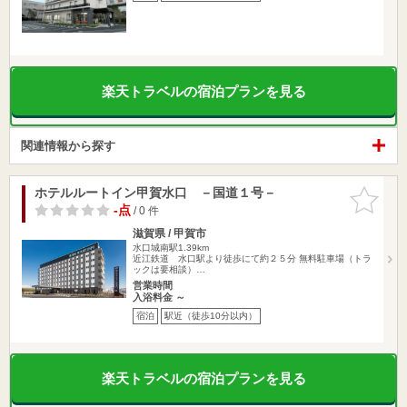
楽天トラベルの宿泊プランを見る
関連情報から探す
ホテルルートイン甲賀水口 －国道１号－
お気に入
りに追加
-点
/ 0 件
滋賀県 / 甲賀市
水口城南駅1.39km
近江鉄道 水口駅より徒歩にて約２５分 無料駐車場（トラ
ックは要相談）…
営業時間
入浴料金 ～
宿泊
駅近（徒歩10分以内）
楽天トラベルの宿泊プランを見る