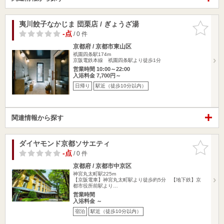
夷川餃子なかじま 団栗店 / ぎょうざ湯
お気に入
りに追加
-点
/ 0 件
京都府 / 京都市東山区
祇園四条駅174m
京阪電鉄本線 祇園四条駅より徒歩1分
営業時間 10:00～22:00
入浴料金 7,700円～
日帰り
駅近（徒歩10分以内）
関連情報から探す
ダイヤモンド京都ソサエティ
お気に入
りに追加
-点
/ 0 件
京都府 / 京都市中京区
神宮丸太町駅225m
【京阪電車】神宮丸太町駅より徒歩約5分 【地下鉄】京
都市役所前駅より…
営業時間
入浴料金 ～
宿泊
駅近（徒歩10分以内）