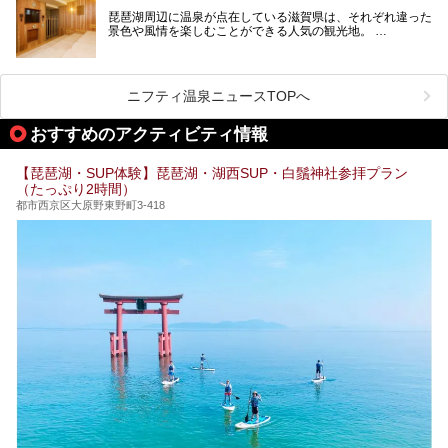
今回新しくなった「草津湯元水春」の魅力を余すところなく
琵琶湖周辺に温泉が点在している滋賀県は、それぞれ違った
紹介します。
景色や風情を楽しむことができる人気の観光地。
今回は、そんな滋賀県でサウナに入れるおすすめ施設を厳選
してご紹介します！
旅行やお出かけのついではもちろん、近隣にお住いの方はぜ
ひ気軽に立ち寄ってみてくださいね。
ニフティ温泉ニュースTOPへ
おすすめのアクティビティ情報
【琵琶湖・SUP体験】琵琶湖・湖西SUP・白鬚神社参拝プラン
（たっぷり2時間）
都市西京区大原野東野町3-418