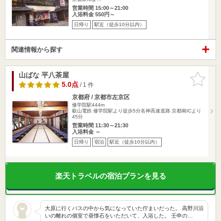
営業時間 15:00～21:00
入浴料金 550円～
日帰り
駅近（徒歩10分以内）
関連情報から探す
山ばな 平八茶屋
お気に入
りに追加
5.0点
/ 1 件
京都府 / 京都市左京区
修学院駅444m
叡山電鉄 修学院駅より徒歩5分名神高速道路 京都南ICより
45分
営業時間 11:30～21:30
入浴料金 ～
日帰り
宿泊
駅近（徒歩10分以内）
楽天トラベルの宿泊プランを見る
大原に行くバスの中から気になっていた佇まいだった。 高野川沿
いの離れの個室で昼懐石をいただいて、入浴した。 壬申の…