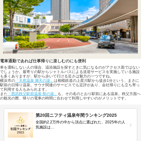
電車通勤であれば仕事帰りに楽しむのにも便利
車を運転しない人の場合、温浴施設を探すときに気になるのがアクセス面ではない
でしょうか。最寄りの駅からシャトルバスによる送迎サービスを実施している施設
も多くありますが、駅から歩いて行ける近さは魅力の一つですね。
横浜市の
「天然温泉 満天の湯」
は相模鉄道の上星川駅から徒歩1分という、まさに
駅前の日帰り温泉。サウナ関連のサービスでも定評があり、会社帰りにも立ち寄っ
て利用する人もみられます。
また
「西武秩父駅前温泉 祭の湯」
も、その名のとおり駅前にある温泉。秩父方面へ
の観光の際、帰りの電車の時間に合わせて利用しやすいのがメリットです。
第20回ニフティ温泉年間ランキング2025
全国約2.2万件の中から頂点に選ばれた、2025年の人
気施設は…