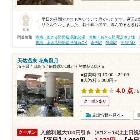
平日の昼間でとても空いていて良かったです。露天の
りツルツルしました。若干狭いので、混んでるときは
匿名
関連情報
青梅・あきる野周辺 美肌の湯
青梅・あきる野周辺 冷え性
青梅・あきる野周辺 子連れOK
金子駅
飯能駅
元加治駅
天然温泉 花鳥風月
埼玉県 / 日高市 /
飯能駅8.19km
/
笠幡駅2.05km
■営業時間 10:00～22:00
■入浴料 1,080円～
4.0 点
/ 
クーポンあり
施設情報を見る
入館料最大100円引き（8/12～14は土日
クーポン