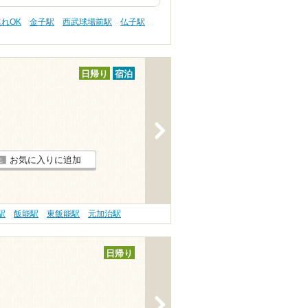
連れOK
金子駅
西武球場前駅
仏子駅
日帰り
宿泊
>
お気に入りに追加
駅
飯能駅
東飯能駅
元加治駅
日帰り
>