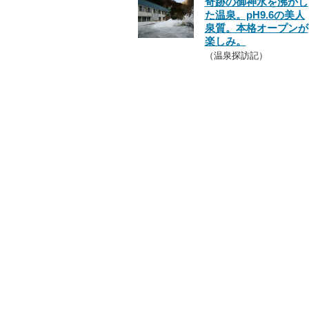
奇跡の御神水を沸かし
た温泉。pH9.6の美人
泉質。本格オープンが
楽しみ。
（温泉探訪記）