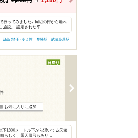
祝】
1,280円
→
1,180円
たので行ってみました｡ 周辺の街から離れ
し施設。 設定された平…
日高 (埼玉) 冷え性
笠幡駅
武蔵高萩駅
日帰り
>
2件
お気に入りに追加
下1800メートル下から湧いてる天然
素晴らしく、露天風呂もあり…