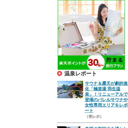
温泉レポート
サウナ＆露天が劇的進
化「極楽湯 羽生温
泉」！リニューアルで
登場のバレルサウナや
女性専用エリアをレポ
ート
（突レポ）