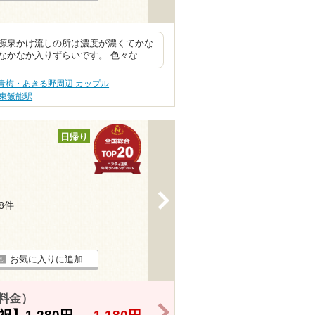
源泉かけ流しの所は濃度が濃くてかな
なかなか入りずらいです。 色々な…
青梅・あきる野周辺 カップル
東飯能駅
日帰り
>
58件
お気に入りに追加
祝料金）
>