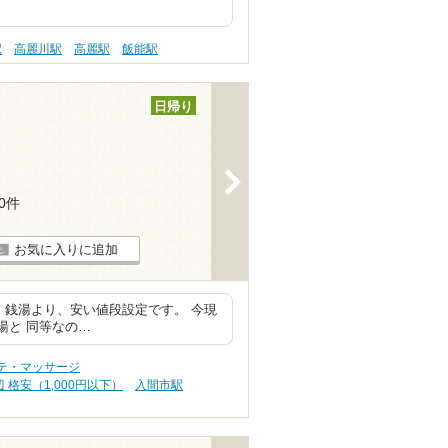
駅
高麗川駅
高麗駅
飯能駅
日帰り
>
40件
お気に入りに追加
 銭湯より、安い値段設定です。 今現
湯と 同等なの…
テ・マッサージ
格安（1,000円以下）
入間市駅