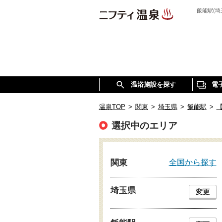
飯能駅(
温浴施設を探す
電
温泉TOP
>
関東
>
埼玉県
>
飯能駅
>
選択中のエリア
全国から探す
関東
埼玉県
変更