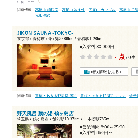
50代～ 男性
関連情報
高尾山 糖尿病
高尾山 冷え性
高尾山 カップル
高尾山 子
元加治駅
JIKON SAUNA -TOKYO-
東京都 / 青梅市 /
飯能駅9.89km
/
青梅駅1.28km
■入浴料 30,000円～
- 点
/ 0件
施設情報を見る
関連情報
青梅・あきる野周辺 宿泊
青梅・あきる野周辺 サウナ
金子
野天風呂 蔵の湯 鶴ヶ島店
埼玉県 / 鶴ヶ島市 /
飯能駅10.37km
/
一本松駅785m
■営業時間 8:00～25:00
■入浴料 850円～