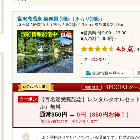
宮沢湖温泉 喜楽里 別邸（きらり別邸）
埼玉県 / 飯能市大字宮沢 /
飯能駅2.70km
/
東飯能駅2.30km
■営業時間 9:00～23:00
■入浴料 1,050円～
4.5 点
/ 
クーポンあり
施設情報を見る
【百名湯受賞記念】レンタルタオルセッ
クーポン
ル）無料
通常
350円
→
0円（350円お得！）
他にも2種類のクーポンがあります
よく利用させていただいている温泉です。自然のなか