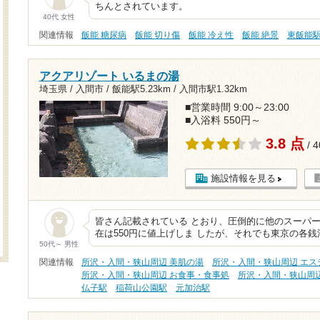
ちんとされています。
40代 女性
関連情報
飯能 糖尿病
飯能 切り傷
飯能 冷え性
飯能 絶景
東飯能
アクアリゾート いるまの湯
埼玉県 / 入間市 /
飯能駅5.23km
/
入間市駅1.32km
■営業時間 9:00～23:00
■入浴料 550円～
3.8 点
/ 
施設情報を見る
皆さん記載されている とおり、圧倒的に他のスーパー
在は550円に値上げしま したが、それでも東京の各銭
50代～ 男性
関連情報
所沢・入間・狭山周辺 美肌の湯
所沢・入間・狭山周辺 エス
所沢・入間・狭山周辺 お食事・食事処
所沢・入間・狭山周辺 
仏子駅
稲荷山公園駅
元加治駅