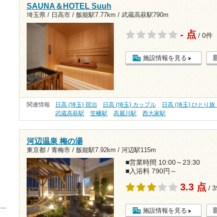
SAUNA＆HOTEL Suuh
埼玉県 / 日高市 /
飯能駅7.77km
/
武蔵高萩駅790m
- 点
/ 0件
施設情報を見る
関連情報
日高 (埼玉) 宿泊
日高 (埼玉) カップル
日高 (埼玉) ひとり
武蔵高萩駅
笠幡駅
高麗川駅
西大家駅
河辺温泉 梅の湯
東京都 / 青梅市 /
飯能駅7.92km
/
河辺駅115m
■営業時間 10:00～23:30
■入浴料 790円～
3.3 点
/ 
施設情報を見る