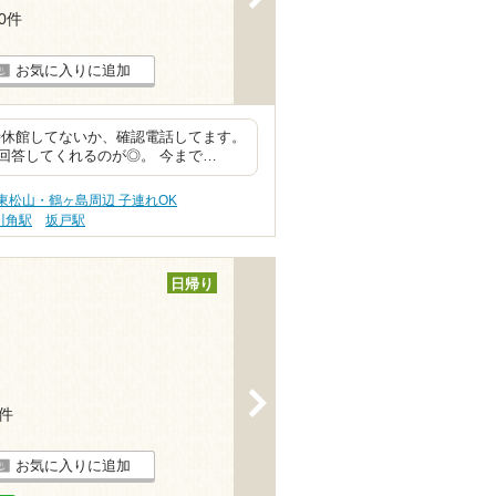
30件
お気に入りに追加
時休館してないか、確認電話してます。
回答してくれるのが◎。 今まで…
東松山・鶴ヶ島周辺 子連れOK
川角駅
坂戸駅
日帰り
>
4件
お気に入りに追加