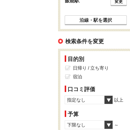
飯能駅
変更
沿線・駅を選択
検索条件を変更
目的別
日帰り / 立ち寄り
宿泊
口コミ評価
指定なし
以上
予算
下限なし
～