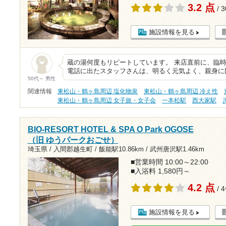
3.2 点
/ 
施設情報を見る
蔵の湯何度もリピートしています。 来店直前に、臨
電話に出たスタッフさんは、明るく元気よく、親身に
50代～ 男性
関連情報
東松山・鶴ヶ島周辺 塩化物泉
東松山・鶴ヶ島周辺 冷え性
東松山・鶴ヶ島周辺 女子旅・女子会
一本松駅
西大家駅
BIO-RESORT HOTEL & SPA O Park OGOSE
（旧 ゆうパークおごせ）
埼玉県 / 入間郡越生町 /
飯能駅10.86km
/
武州唐沢駅1.46km
■営業時間 10:00～22:00
■入浴料 1,580円～
4.2 点
/ 
施設情報を見る