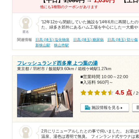
【平日】
1,080円
→
1,030円
【土日
他にも1種類のクーポンがあります
'12年12から閉鎖していた施設を'14年6月に再開し
た、緑多き郊外にあるハム工場を中心にした一大癒や
匿名
関連情報
日高 (埼玉) 塩化物泉
日高 (埼玉) 糖尿病
日高 (埼玉) 切り傷
新狭山駅
狭山市駅
フレッシュランド西多摩 よつ葉の湯
東京都 / 羽村市 /
飯能駅9.60km
/
箱根ケ崎駅1.27km
■営業時間 10:00～22:00
■入浴料 960円～
4.5 点
/ 
施設情報を見る
2月にリニューアルしたとの事で伺いました。 お湯は地
温泉、湯色は透明で無臭。 フィンランド式サウナは