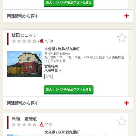
楽天トラベルの宿泊プランを見る
関連情報から探す
飯田ヒュッテ
お気に入
りに追加
-点
/ 0 件
大分県 / 玖珠郡九重町
豊後中村駅8.50km
九州横断バス 「飯田高原」バス停より徒歩３分 美術館通
りを美術館方面…
営業時間
入浴料金 ～
宿泊
楽天トラベルの宿泊プランを見る
関連情報から探す
民宿 遊雀荘
お気に入
りに追加
-点
/ 0 件
大分県 / 玖珠郡九重町