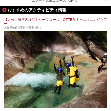
あるんです。
ニフティ温泉ニュースTOPへ
いうものです。
他の温泉地では考えられないまさに温泉地ならではです。
これを読んで別府温泉巡りの参考になればと思います。
おすすめのアクティビティ情報
別府には朝早くから夜遅くまでやっている地元に根付いた銭
湯や、日帰りのみの大きな施設など様々な形態の温泉があり
ます。泉質も数多くなるので、好きな温泉から巡って温泉名
【大分・藤河内渓谷】ハーフコース OTTER キャニオニングツア
人を目指してみてはいかがでしょうか？
ー
大分県佐伯市宇目小野市448-1