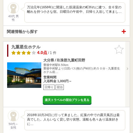
万治元年(1658年)に開湯した筋湯温泉の町外れに建つ、全６室の
離れを持つ小さな宿。日曜日の午前中、日帰り入浴して来まし…
40代 男
性
関連情報から探す
九重星生ホテル
お気に入
りに追加
4.0点
/ 1 件
大分県 / 玖珠郡九重町田野
豊後中村駅8.50km
豊後中村駅より日田バス(牧の戸峠行) 約５０分 - 九重星生
ホテル前…
営業時間
入浴料金 1,000円～
日帰り
宿泊
楽天トラベルの宿泊プランを見る
2018年10月24日に行って来ました。紅葉の中での露天風呂は最
高でした。人もいなく貸し切り状態。湯船も色々あり温泉好き
に…
50代～
女性