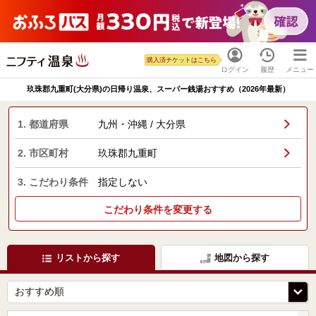
購入済チケットはこちら
ログイン
履歴
メニュー
玖珠郡九重町(大分県)の日帰り温泉、スーパー銭湯おすすめ（2026年最新）
1. 都道府県
九州・沖縄 / 大分県
2. 市区町村
玖珠郡九重町
3. こだわり条件
指定しない
こだわり条件を変更する
リストから探す
地図から探す