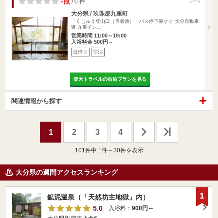
-点
/ 0 件
大分県 / 玖珠郡九重町
「くじゅう登山口（長者原）」バス停下車すぐ 大分自動車
道 九重イン…
営業時間 11:00～19:00
入浴料金 500円～
日帰り
宿泊
楽天トラベルの宿泊プランを見る
関連情報から探す
1
2
3
4
101
件中 1件～30件を表示
大分県の週間アクセスランキング
1
鉱泥温泉（「天然坊主地獄」内）
5.0
入浴料：
900円～