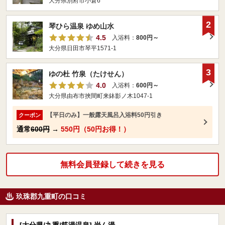
大分県別府市小倉6
2
琴ひら温泉 ゆめ山水
4.5
入浴料：
800円～
大分県日田市琴平1571-1
3
ゆの杜 竹泉（たけせん）
4.0
入浴料：
600円～
大分県由布市挾間町来鉢影ノ木1047-1
【平日のみ】一般露天風呂入浴料50円引き
クーポン
通常
600円
→
550円（50円お得！）
無料会員登録して続きを見る
玖珠郡九重町の口コミ
[大分県/九重/筋湯温泉] 岩ん湯