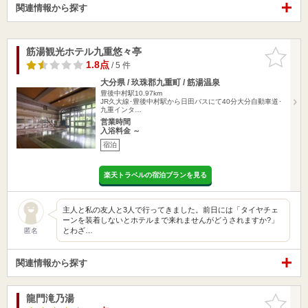
関連情報から探す
筋湯観光ホテル九重悠々亭
お気に入
りに追加
1.8点
/ 5 件
大分県 / 玖珠郡九重町 / 筋湯温泉
豊後中村駅10.97km
JR久大線･豊後中村駅から日田バスにて40分大分自動車道･
九重インタ…
営業時間
入浴料金 ～
宿泊
楽天トラベルの宿泊プランを見る
主人と私の友人と3人で行ってきました。前日には「タイヤチェ
ーンを装着しないとホテルまで来れませんがどうされますか?」
とわざ…
匿名
関連情報から探す
龍門滝乃湯
お気に入