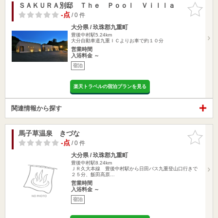
ＳＡＫＵＲＡ別邸 Ｔｈｅ Ｐｏｏｌ Ｖｉｌｌａ
お気に入
りに追加
-点
/ 0 件
大分県 / 玖珠郡九重町
豊後中村駅5.24km
大分自動車道九重ＩＣよりお車で約１０分
営業時間
入浴料金 ～
宿泊
楽天トラベルの宿泊プランを見る
関連情報から探す
馬子草温泉 きづな
お気に入
りに追加
-点
/ 0 件
大分県 / 玖珠郡九重町
豊後中村駅8.24km
ＪＲ久大本線 豊後中村駅から日田バス九重登山口行きで
２５分、飯田高原…
営業時間
入浴料金 ～
宿泊