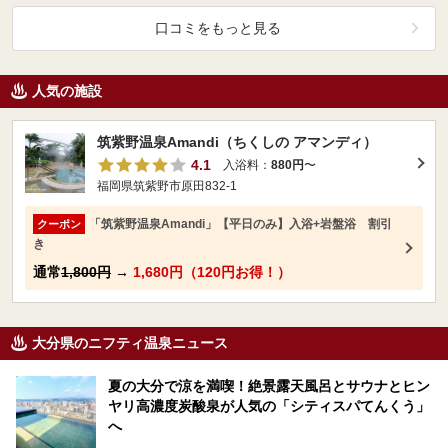
口コミをもっと見る
人気の施設
筑紫野温泉Amandi（ちくしの アマンディ）
4.1
入浴料：
880円
〜
福岡県筑紫野市原田832-1
「筑紫野温泉Amandi」【平日のみ】入浴+岩盤浴 割引
クーポン
き
通常
1,800円
→
1,680円（120円お得！）
大分県のニフティ温泉ニュース
夏の大分で涼を満喫！絶景露天風呂とサウナとヒン
ヤリ高濃度炭酸泉が人気の「シティスパてんくう」
へ