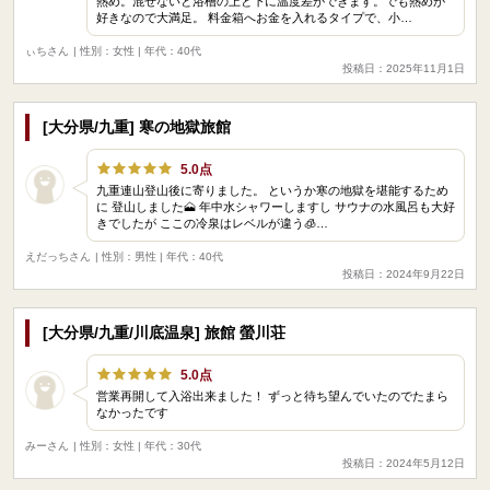
熱め。混ぜないと浴槽の上と下に温度差ができます。でも熱めが
好きなので大満足。 料金箱へお金を入れるタイプで、小…
ぃちさん
| 性別：女性 | 年代：40代
投稿日：2025年11月1日
[大分県/九重] 寒の地獄旅館
5.0点
九重連山登山後に寄りました。 というか寒の地獄を堪能するため
に 登山しました🗻 年中水シャワーしますし サウナの水風呂も大好
きでしたが ここの冷泉はレベルが違う🧊…
えだっちさん
| 性別：男性 | 年代：40代
投稿日：2024年9月22日
[大分県/九重/川底温泉] 旅館 螢川荘
5.0点
営業再開して入浴出来ました！ ずっと待ち望んでいたのでたまら
なかったです
みーさん
| 性別：女性 | 年代：30代
投稿日：2024年5月12日