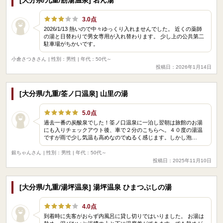
3.0点
2026/1/13 熱いので中々ゆっくり入れませんでした。 近くの薬師
の湯と日替わりで男女専用が入れ替わります。 少し上の公共第二
駐車場がちかいです。
小倉さつきさん
| 性別：男性 | 年代：50代～
投稿日：2026年1月14日
[大分県/九重/筌ノ口温泉] 山里の湯
5.0点
過去一番の炭酸泉でした！筌ノ口温泉に一泊し翌朝は旅館のお湯
にも入りチェックアウト後、車で２分のこちらへ。４０度の湯温
ですが雨で少し気温も高めなのでぬるく感じます。しかし泡…
銀ちゃんさん
| 性別：男性 | 年代：50代～
投稿日：2025年11月10日
[大分県/九重/湯坪温泉] 湯坪温泉 ひまつぶしの湯
4.0点
到着時に先客がおらず内風呂に貸し切りではいりました。 お湯は