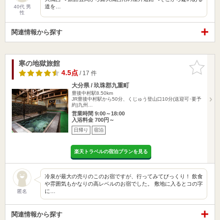
道を…
40代 男
性
関連情報から探す
寒の地獄旅館
お気に入
りに追加
4.5点
/ 17 件
大分県 / 玖珠郡九重町
豊後中村駅8.50km
JR豊後中村駅から50分、くじゅう登山口10分(送迎可･要予
約)九州…
営業時間 9:00～18:00
入浴料金 700円～
日帰り
宿泊
楽天トラベルの宿泊プランを見る
冷泉が最大の売りのこのお宿ですが、行ってみてびっくり！ 飲食
や雰囲気もかなりの高レベルのお宿でした。 敷地に入るとコの字
に…
匿名
関連情報から探す