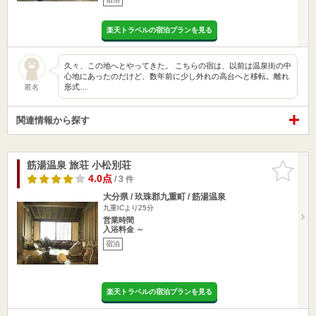
楽天トラベルの宿泊プランを見る
久々、この地へとやってきた。 こちらの宿は、以前は温泉街の中
心地にあったのだけど、数年前に少し外れの高台へと移転。離れ
形式…
匿名
関連情報から探す
筋湯温泉 旅荘 小松別荘
お気に入
りに追加
4.0点
/ 3 件
大分県 / 玖珠郡九重町 / 筋湯温泉
九重ICより25分
営業時間
入浴料金 ～
宿泊
楽天トラベルの宿泊プランを見る