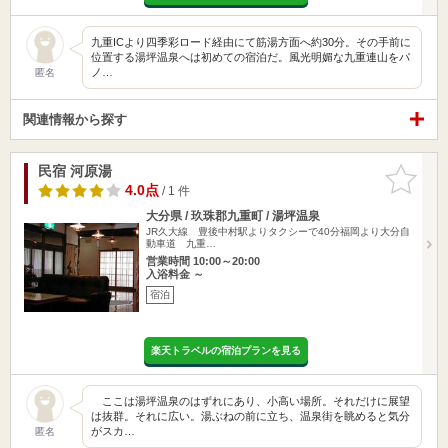
九重ICより四季彩ロード経由にて筋湯方面へ約30分。その手前に
位置する湯坪温泉へは初めての宿泊だ。風光明媚な九重連山をパ
ノ…
匿名
関連情報から探す
民宿 河原湯
お気に入
りに追加
4.0点
/ 1 件
大分県 / 玖珠郡九重町 / 湯坪温泉
JR久大線 豊後中村駅よりタクシーで40分福岡より大分自
動車道 九重…
営業時間 10:00～20:00
入浴料金 ～
宿泊
楽天トラベルの宿泊プランを見る
ここは湯坪温泉のはずれにあり、小高い場所。それだけに展望
は抜群。それに広い。湯ぶねの前に立ち、温泉街を眺めると気分
がスカ…
匿名