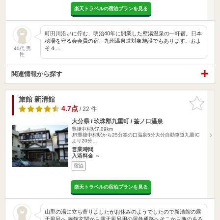
楽天トラベルの宿泊プランを見る
町田川沿いに佇む、明治40年に開業した壁湯温泉の一軒宿。日本
秘湯を守る会会員の宿、九州温泉道対象施設でもあります。およ
そ４…
40代 男
性
関連情報から探す
旅館 新清館
お気に入
りに追加
4.7点
/ 22 件
大分県 / 玖珠郡九重町 / 筌ノ口温泉
豊後中村駅7.09km
JR豊後中村駅から25分筌の口温泉5分大分自動車道九重IC
より20分…
営業時間
入浴料金 ～
宿泊
楽天トラベルの宿泊プランを見る
山里の湯に立ち寄りましたがお休みのようでしたので新清館の露
天風呂へ 旅館玄関から露天風呂用の屋外通路へそこから趣のある