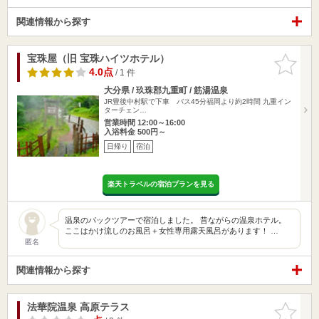
関連情報から探す
宝珠屋（旧 宝珠ハイツホテル）
お気に入
りに追加
4.0点
/ 1 件
大分県 / 玖珠郡九重町 / 筋湯温泉
JR豊後中村駅で下車 バス45分福岡より約2時間 九重イン
ターチェン…
営業時間 12:00～16:00
入浴料金 500円～
日帰り
宿泊
楽天トラベルの宿泊プランを見る
温泉のパックツアーで宿泊しました。 昔ながらの温泉ホテル。
ここはかけ流しのお風呂＋女性専用露天風呂があります！ …
匿名
関連情報から探す
法華院温泉 高原テラス
お気に入
りに追加