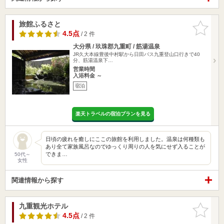
旅館ふるさと
お気に入
りに追加
4.5点
/ 2 件
大分県 / 玖珠郡九重町 / 筋湯温泉
JR久大本線豊後中村駅から日田バス九重登山口行きで40
分、筋湯温泉下…
営業時間
入浴料金 ～
宿泊
楽天トラベルの宿泊プランを見る
日頃の疲れを癒しにここの旅館を利用しました。温泉は何種類も
あり全て家族風呂なのでゆっくり周りの人を気にせず入ることが
できま…
50代～
女性
関連情報から探す
九重観光ホテル
お気に入
りに追加
4.5点
/ 2 件