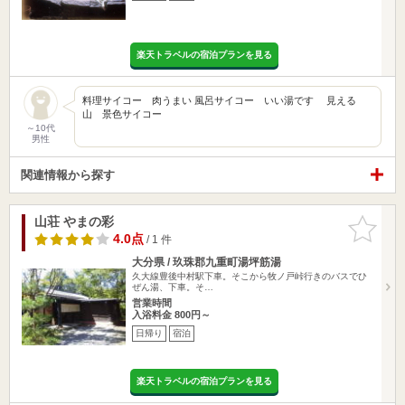
楽天トラベルの宿泊プランを見る
料理サイコー 肉うまい 風呂サイコー いい湯です 見える
山 景色サイコー
～10代
男性
関連情報から探す
山荘 やまの彩
お気に入
りに追加
4.0点
/ 1 件
大分県 / 玖珠郡九重町湯坪筋湯
久大線豊後中村駅下車。そこから牧ノ戸峠行きのバスでひ
ぜん湯、下車。そ…
営業時間
入浴料金 800円～
日帰り
宿泊
楽天トラベルの宿泊プランを見る