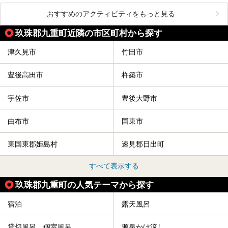
おすすめのアクティビティをもっと見る
玖珠郡九重町近隣の市区町村から探す
津久見市
竹田市
豊後高田市
杵築市
宇佐市
豊後大野市
由布市
国東市
東国東郡姫島村
速見郡日出町
すべて表示する
玖珠郡九重町の人気テーマから探す
宿泊
露天風呂
貸切風呂、個室風呂
源泉かけ流し