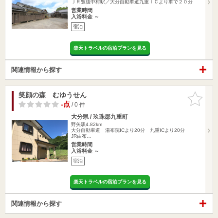
ＪＲ豊後中村駅／大分自動車道九重ＩＣより車で２０分
営業時間
入浴料金 ～
宿泊
楽天トラベルの宿泊プランを見る
関連情報から探す
笑顔の森 むゆうせん
お気に入
りに追加
-点
/ 0 件
大分県 / 玖珠郡九重町
野矢駅4.82km
大分自動車道 湯布院ICより20分 九重ICより20分
JR由布…
営業時間
入浴料金 ～
宿泊
楽天トラベルの宿泊プランを見る
関連情報から探す