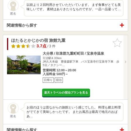
以前より２回利用させていただいています。 まず食事がとても美
味しいです。 素材はありきたりなものですが、一品一品凝って…
匿名
関連情報から探す
ほたるとかじかの宿 旅館九重
お気に入
りに追加
3.7点
/ 3 件
大分県 / 玖珠郡九重町町田 / 宝泉寺温泉
引治駅4.33km
JR久大本線 豊後森駅下車 バス宝泉寺行宝泉寺下車 歩
5分／タクシー…
営業時間 12:00～20:00
入浴料金 500円～
日帰り
宿泊
楽天トラベルの宿泊プランを見る
お宿のほうは昔ながらの旅館という感じでした。 料理も郷土料理
がでてきて美味しかったです。 またお風呂は最高で地元のおば
あ…
匿名
関連情報から探す