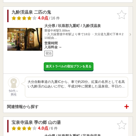
九酔渓温泉 二匹の鬼
お気に入
りに追加
4.0点
/ 16 件
大分県 / 玖珠郡九重町 / 九酔渓温泉
豊後中村駅5.88km
・久大線豊後中村駅より車で18分 ・大分道九重IC下車Ｒ2
10経由…
営業時間
入浴料金 ～
宿泊
楽天トラベルの宿泊プランを見る
大分自動車道の九重ICから、車で約20分。紅葉の名所として名高
い九酔渓の山あいに佇む、平成10年に開業した温泉宿。平日の…
50代～
男性
関連情報から探す
宝泉寺温泉 季の郷 山の湯
お気に入
りに追加
4.0点
/ 6 件
大分県 / 玖珠郡九重町 / 宝泉寺温泉