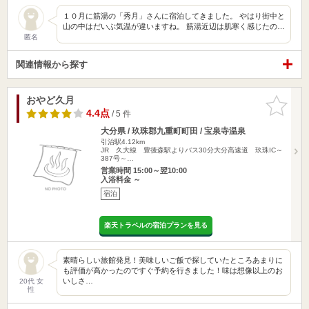
１０月に筋湯の「秀月」さんに宿泊してきました。 やはり街中と
山の中はだいぶ気温が違いますね。 筋湯近辺は肌寒く感じたの…
匿名
関連情報から探す
おやど久月
お気に入
りに追加
4.4点
/ 5 件
大分県 / 玖珠郡九重町町田 / 宝泉寺温泉
引治駅4.12km
JR 久大線 豊後森駅よりバス30分大分高速道 玖珠IC～
387号～…
営業時間 15:00～翌10:00
入浴料金 ～
宿泊
楽天トラベルの宿泊プランを見る
素晴らしい旅館発見！美味しいご飯で探していたところあまりに
も評価が高かったのですぐ予約を行きました！味は想像以上のお
いしさ…
20代 女
性