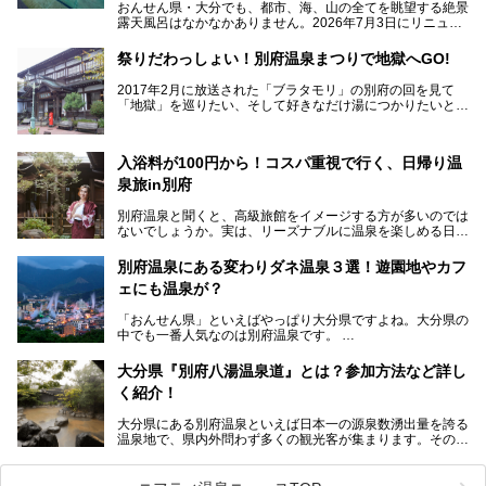
おんせん県・大分でも、都市、海、山の全てを眺望する絶景
露天風呂はなかなかありません。2026年7月3日にリニュー
アルして、うみサウナ、やまサウナを新設した「シティスパ
てんくう(CITY SPA てんくう)」は、なんとJR大分駅直結と
祭りだわっしょい！別府温泉まつりで地獄へGO!
いう利便性の高さ！
2017年2月に放送された「ブラタモリ」の別府の回を見て
地上80mという圧倒的な開放感が魅力。温泉、ロウリュサウ
「地獄」を巡りたい、そして好きなだけ湯につかりたいと切
ナ、そしてひんやりとした約27度の高濃度炭酸泉で交互浴
実に思った私に朗報。
してととのえば、まさに気分は天空の極楽、ここはこの夏ぜ
ひとも訪れたい都市の避暑地です！
2017年3月31日～4月3日、大分県別府市で「別府八湯温泉
入浴料が100円から！コスパ重視で行く、日帰り温
まつり」が開催されます。その期間は嬉しいことに100以上
併設の「JR九州ホテル ブラッサム大分」に泊まって、この
の共同浴場がなんと無料開放されるんです！普段から入浴料
泉旅in別府
「シティスパてんくう」をたっぷり満喫してきたのでレポー
が100円と安いのに、いいんですかタダにしちゃって!?
トします。夏向けの大分駅徒歩圏の周辺観光スポットやクー
しかも4/2には「東京ディズニーリゾートスペシャルパレー
別府温泉と聞くと、高級旅館をイメージする方が多いのでは
ルダウンできるスイーツ情報と併せてお楽しみください！
ド」も行われます。つまり別府に行けば「地獄」も「ミッキ
ないでしょうか。実は、リーズナブルに温泉を楽しめる日帰
ーマウス」も拝める稀有なイベントですよ、これは行くしか
り温泉施設も充実しているエリアなんです。今回は、日帰り
───
ない！
で楽しめる「大分県の別府温泉」に注目してみました。
提供元：大分県【PR】
別府温泉にある変わりダネ温泉３選！遊園地やカフ
ニフティ温泉がオススメする温泉施設を紹介しちゃいます！
この記事は大分県のPR記事です。
源泉数、湧出量ともに日本一の温泉県とも言われる大分県。
ェにも温泉が？
今回は、大分県別府市に行くなら絶対行きたい情緒たっぷり
な市営温泉をまとめました。
「おんせん県」といえばやっぱり大分県ですよね。大分県の
中でも一番人気なのは別府温泉です。
Let’s go to Hell !
別府八湯という名前の通り、さまざまな泉質を楽しめ、一日
中いても飽きません。
大分県『別府八湯温泉道』とは？参加方法など詳し
普通に温泉に浸かる以外にも、別府地獄巡りや砂湯などは有
く紹介！
名ですよね。
大分県にある別府温泉といえば日本一の源泉数湧出量を誇る
別府温泉は共同湯も多く、家庭やマンションにも温泉を引い
温泉地で、県内外問わず多くの観光客が集まります。その別
ている所もあります。
府温泉では「別府八湯温泉道」を実施しています。この別府
自宅にいながら温泉に入れるのは羨ましいですが、その中で
八湯温泉道とは別府八湯を巡る体験型イベントで、施設を回
も「こんな場所にも温泉が！？」というスポットがいくつか
って88ヶ所のスタンプを集めて温泉名人の認定を目指すと