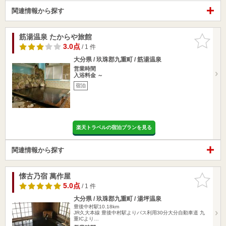
関連情報から探す
筋湯温泉 たからや旅館
お気に入
りに追加
3.0点
/ 1 件
大分県 / 玖珠郡九重町 / 筋湯温泉
営業時間
入浴料金 ～
宿泊
楽天トラベルの宿泊プランを見る
関連情報から探す
懐古乃宿 萬作屋
お気に入
りに追加
5.0点
/ 1 件
大分県 / 玖珠郡九重町 / 湯坪温泉
豊後中村駅10.18km
JR久大本線 豊後中村駅よりバス利用30分大分自動車道 九
重ICより…