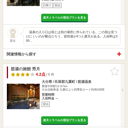
日帰り
宿泊
楽天トラベルの宿泊プランを見る
温泉の入り口は宿とは別の場所に作られている。この宿は見つ
けにくいのが難点だろう。貸切湯が4つと露天がある。入浴料は3
00…
匿名
関連情報から探す
筋湯の旅館 秀月
お気に入
りに追加
4.2点
/ 5 件
大分県 / 玖珠郡九重町 / 筋湯温泉
豊後中村駅10.97km
大分自動車道 九重ICより四季彩ロード利用2時間
営業時間
入浴料金 ～
宿泊
楽天トラベルの宿泊プランを見る