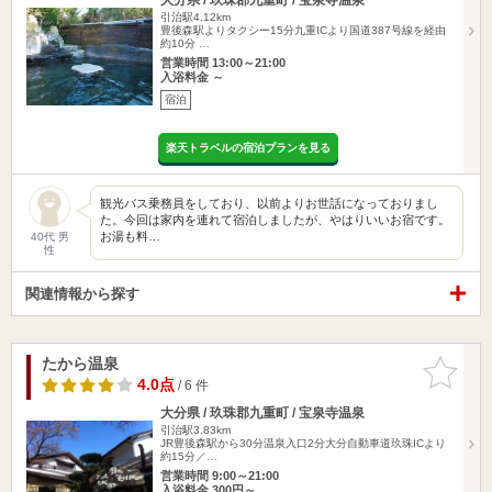
引治駅4.12km
豊後森駅よりタクシー15分九重ICより国道387号線を経由
約10分 …
営業時間 13:00～21:00
入浴料金 ～
宿泊
楽天トラベルの宿泊プランを見る
観光バス乗務員をしており、以前よりお世話になっておりまし
た。今回は家内を連れて宿泊しましたが、やはりいいお宿です。
お湯も料…
40代 男
性
関連情報から探す
たから温泉
お気に入
りに追加
4.0点
/ 6 件
大分県 / 玖珠郡九重町 / 宝泉寺温泉
引治駅3.83km
JR豊後森駅から30分温泉入口2分大分自動車道玖珠ICより
約15分／…
営業時間 9:00～21:00
入浴料金 300円～