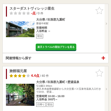
スターダストヴィレッジ星生
お気に入
りに追加
-点
/ 0 件
大分県 / 玖珠郡九重町
豊後中村駅
営業時間
入浴料金 ～
宿泊
楽天トラベルの宿泊プランを見る
関連情報から探す
旅館福元屋
お気に入
りに追加
4.4点
/ 40 件
大分県 / 玖珠郡九重町 / 壁湯温泉
引治駅2.96km
JR久本本線豊後森駅から大分交通バス宝泉寺温泉入口行き
で20分、壁湯…
営業時間 10:00～16:00
入浴料金 300円～
日帰り
宿泊