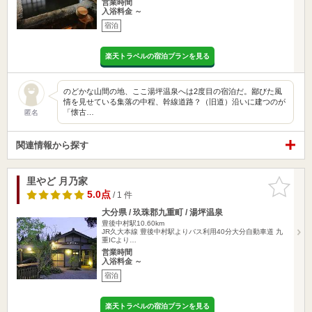
営業時間
入浴料金 ～
宿泊
楽天トラベルの宿泊プランを見る
のどかな山間の地、ここ湯坪温泉へは2度目の宿泊だ。鄙びた風
情を見せている集落の中程、幹線道路？（旧道）沿いに建つのが
「懐古…
匿名
関連情報から探す
里やど 月乃家
お気に入
りに追加
5.0点
/ 1 件
大分県 / 玖珠郡九重町 / 湯坪温泉
豊後中村駅10.60km
JR久大本線 豊後中村駅よりバス利用40分大分自動車道 九
重ICより…
営業時間
入浴料金 ～
宿泊
楽天トラベルの宿泊プランを見る