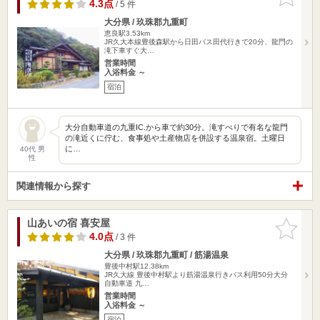
りに追加
4.3点
/ 5 件
大分県 / 玖珠郡九重町
恵良駅3.53km
JR久大本線豊後森駅から日田バス田代行きで20分、龍門の
滝下車すぐ大…
営業時間
入浴料金 ～
宿泊
大分自動車道の九重IC.から車で約30分。滝すべりで有名な龍門
の滝近くに佇む、食事処や土産物店を併設する温泉宿。土曜日
に…
40代 男
性
関連情報から探す
山あいの宿 喜安屋
お気に入
りに追加
4.0点
/ 3 件
大分県 / 玖珠郡九重町 / 筋湯温泉
豊後中村駅12.38km
JR久大線 豊後中村駅より筋湯温泉行きバス利用50分大分
自動車道 九…
営業時間
入浴料金 ～
宿泊