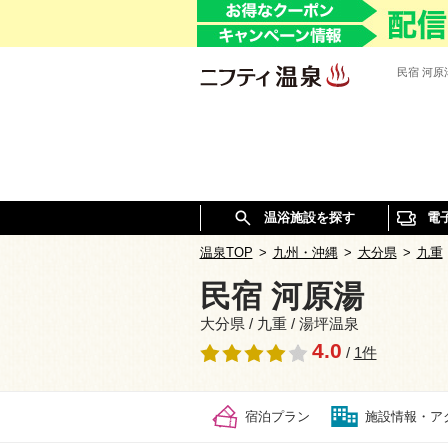
民宿 河
温浴施設を探す
電
温泉TOP
>
九州・沖縄
>
大分県
>
九重
民宿 河原湯
大分県 / 九重 / 湯坪温泉
4.0
/
1件
宿泊プラン
施設情報・ア