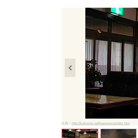
出典：
http://kokonoe.net/kawarayu/index.htm