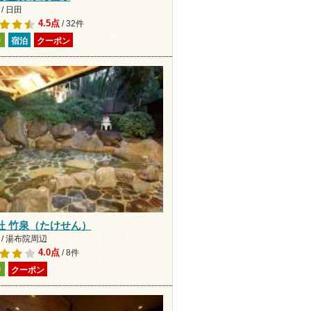
/ 日田
4.5点
/ 32件
り
宿泊
クーポン
杜 竹泉（たけせん）
 / 湯布院周辺
4.0点
/ 8件
り
クーポン