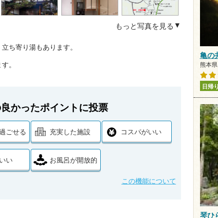
もっと写真を見る
。立ち寄り湯もあります。
亀の
。
ます。
熊本県 
日帰
の良かったポイントに投票
過ごせる
充実した施設
コスパがいい
いい
お風呂が開放的
この機能について
琴ひ