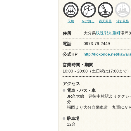
天然
かけ流し
露天風呂
貸切風呂
大分県
玖珠郡九重町
湯坪8
住所
0973-79-2449
電話
http://kokonoe.net/kawar
公式HP
営業時間・期間
10:00～20:00（土日祝は17:00まで）
アクセス
電車・バス・車
JR久大線 豊後中村駅よりタクシー
分
福岡より大分自動車道 九重ICから
駐車場
12台