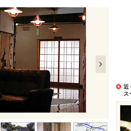
近
ス
出典：
http://k