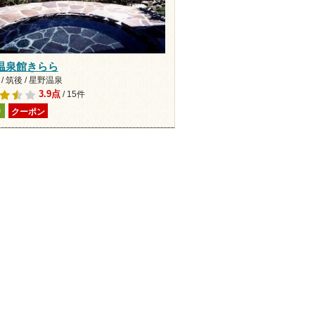
温泉館きらら
/ 筑後 / 星野温泉
3.9点
/ 15件
り
クーポン