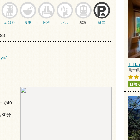
岩盤浴
食事
休憩
サウナ
駅近
駐車
93
ayu/
THE
熊本県 
日帰
で40
30分