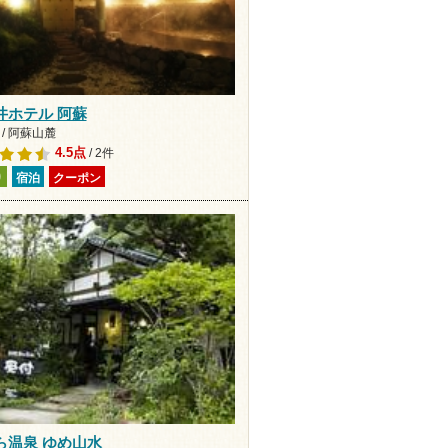
井ホテル 阿蘇
/ 阿蘇山麓
4.5点
/ 2件
り
宿泊
クーポン
ら温泉 ゆめ山水