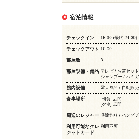
宿泊情報
15:30 (最終 24:00)
チェックイン
10:00
チェックアウト
8
部屋数
テレビ / お茶セット
部屋設備・備品
シャンプー / ハミガキ
露天風呂 / 自動販売
館内設備
[朝食] 広間
食事場所
[夕食] 広間
渓流釣り / ハンググラ
周辺のレジャー
利用不可
利用可能なクレ
ジットカード