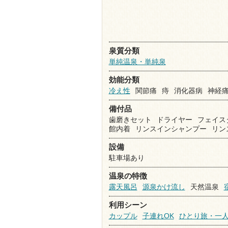
泉質分類
単純温泉・単純泉
効能分類
冷え性
関節痛
痔
消化器病
神経
備付品
歯磨きセット
ドライヤー
フェイス
館内着
リンスインシャンプー
リン
設備
駐車場あり
温泉の特徴
露天風呂
源泉かけ流し
天然温泉
利用シーン
カップル
子連れOK
ひとり旅・一