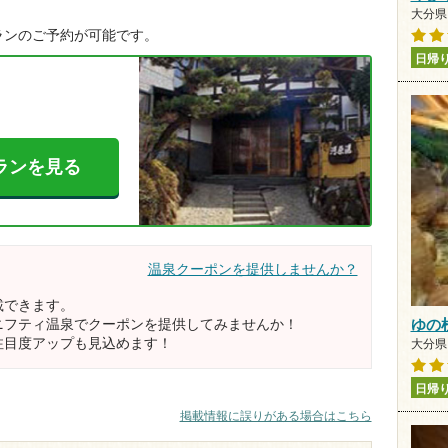
大分県 
ランのご予約が可能です。
日帰
ランを見る
温泉クーポンを提供しませんか？
載できます。
ニフティ温泉でクーポンを提供してみませんか！
ゆの
注目度アップも見込めます！
大分県
日帰
掲載情報に誤りがある場合はこちら