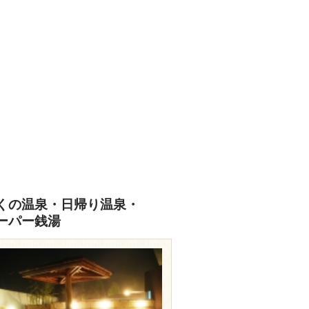
くの温泉・日帰り温泉・
ーパー銭湯
okonoe.net/kawarayu/spa.htm