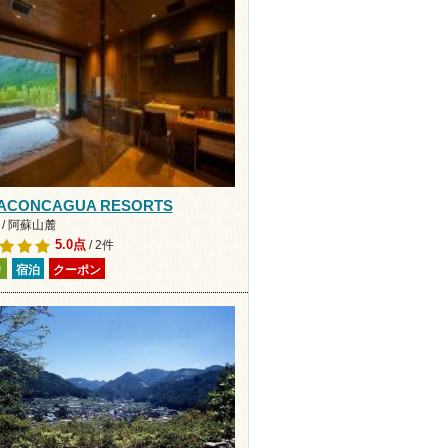
 ACONCAGUA RESORTS
/ 阿蘇山麓
5.0点
/ 2件
り
宿泊
クーポン