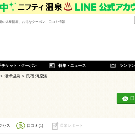
原湯の温泉情報、お得なクーポン、口コミ情報
子チケット・クーポン
特集・ニュース
ランキン
>
湯坪温泉
>
民宿 河原湯
口
クセス
口コミ(1)
温泉レポート