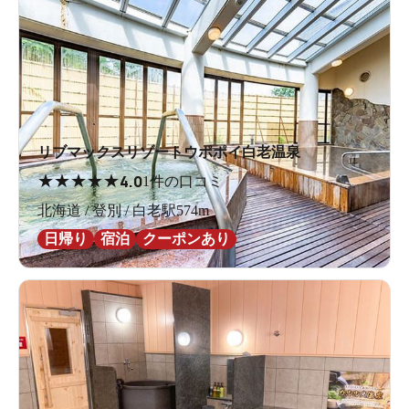
リブマックスリゾートウポポイ白老温泉
★
★
★
★
★
4.0
1件の口コミ
北海道 / 登別 / 白老駅574m
日帰り
宿泊
クーポンあり