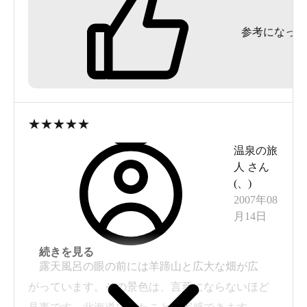
お湯は特に臭いとかはありませんが、サラッとし
参考になった
たお湯です。
冬季間のせいか露天の温度は熱めでしたが、開放
感があって
入る場所によっては頭に雪が降ります。
天気が良ければ羊蹄山が見えますよ。
★
★
★
★
★
内湯も深めでゆったりできます。
温泉の旅
洗い場はたくさんありますが、間隔が少し狭いの
人
さん
でちょっと気を遣いますね。
(
、
)
立シャワーが２か所あるので便利です。
2007年08
月14日
食事するところもありますよ。
続きを見る
露天風呂の眼の前には羊蹄山と広大な畑が広
がっています。その景色は、言葉にならないほど