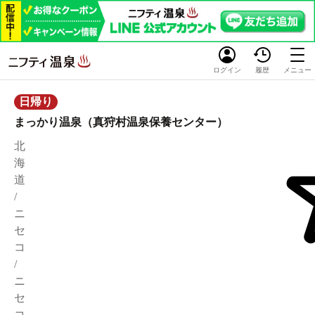
ログイン
履歴
メニュー
日帰り
まっかり温泉（真狩村温泉保養センター）
北
海
道
/
ニ
セ
コ
/
ニ
セ
コ