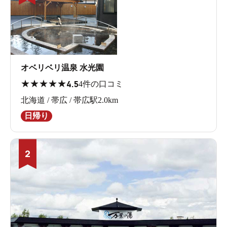
オベリベリ温泉 水光園
★
★
★
★
★
4.5
4件の口コミ
北海道 / 帯広 / 帯広駅2.0km
日帰り
2