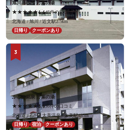
旭川高砂台 万葉の湯
★
★
★
★
★
4.4
45件の口コミ
北海道 / 旭川 / 近文駅2.5km
日帰り
クーポンあり
3
ふとみ銘泉 万葉の湯
★
★
★
★
★
3.9
36件の口コミ
北海道 / 石狩 / 太美温泉 / 太美駅485m
日帰り
宿泊
クーポンあり