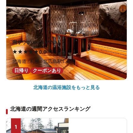
洞サウナ(DO SAUNA)
★
★
★
★
★
0.0
0件の口コミ
北海道 / 札幌 / 北広島駅1.4km
日帰り
クーポンあり
北海道の
温浴施設をもっと見る
北海道の週間アクセスランキング
1