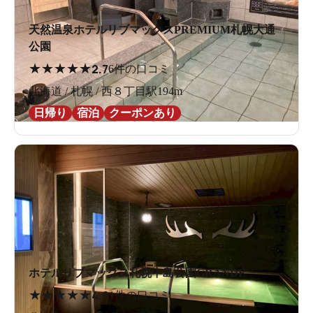
天然温泉ホテルリブマックスPREMIUM札幌大通
公園
★
★
★
★
★
2.7
6件の口コミ
北海道 / 札幌 / 西８丁目駅194m
日帰り
宿泊
クーポンあり
ホテルリブマックス札幌中島公園GRANDE
★
★
★
★
★
4.0
1件の口コミ