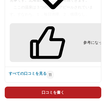
見事です。北海道に来たことを実感できます。
ここの温泉は３つの特徴がアピールされていま
す。すなわち、１．毎日清掃、２．循環なし、
３．露天風呂の絶景、というわけです。確かに、
温泉から上がると肌がつるつるしました（個人差
あり）。
参考になった
温泉から上がると、畳敷きの休憩所があるので
リラックスできます。ここの温泉は、地元の人々
に親しまれている印象です。
この温泉の存在が広まると人気が急上昇しそう
な予感がします。
すべての口コミを見る
11
口コミを書く