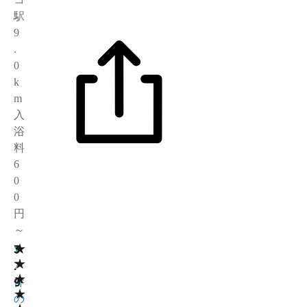
駅
9
.
0
k
m
入
浴
料
6
0
0
円
～
★
3
1
★
.
7
★
9
件
★
の