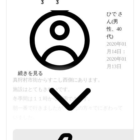
3
3
ひで
さ
ん(
男
性
、
40
代
)
2020年01
月14日
：
2020年01
月13日
続きを見る
真狩村市街からすこし西側にあります。
施設はとてもきれいです。
冬季間は１１時から利用できます。
朝一番で行きましたが、地元の方々でにぎわって
いました。
浴槽は内湯と露天の２か所。
小さいですがサウナもあります。