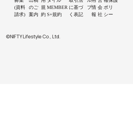
募集
出稿
用
タイル
取引法
ル
用
営
報保護
(資料
のご
規
MEMBER
に基づ
プ
情
会
ポリ
請求)
案内
約
S+規約
く表記
報
社
シー
©NIFTY Lifestyle Co., Ltd.