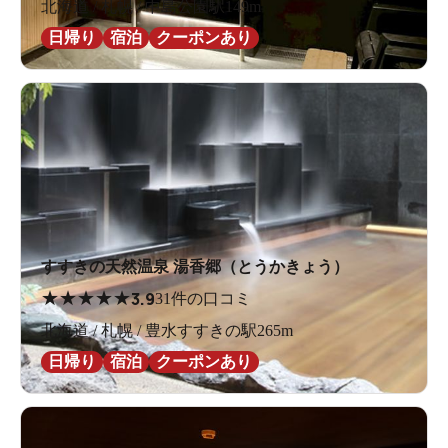
北海道 / 札幌 / 中島公園駅149m
日帰り
宿泊
クーポンあり
すすきの天然温泉 湯香郷（とうかきょう）
★
★
★
★
★
3.9
31件の口コミ
北海道 / 札幌 / 豊水すすきの駅265m
日帰り
宿泊
クーポンあり