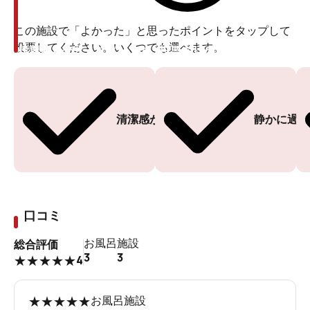
この施設で「よかった」と思ったポイントをタップして
投票してください。いくつでも選べます。
投票ありがとうございます
投票ありがとうございます
清潔感がある
静かに過ご
口コミ
お風呂
施設
総合評価
3
3
4
★
★
★
★
★
★
★
★
★
★
お風呂
施設