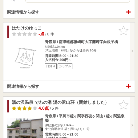
関連情報から探す
はたけのゆっこ
お気に入
りに追加
-点
/ 0 件
青森県 / 南津軽郡藤崎町大字藤崎字向根子橋
林崎駅1.04km
JR五能線「林崎」駅から徒歩約 36分
営業時間 5:00～21:30
入浴料金 400円～
日帰り
カップル
関連情報から探す
湯の沢温泉 でわの湯 湯の沢山荘（閉館しました）
お気に入
りに追加
4.0点
/ 5 件
青森県 / 平川市碇ヶ関字西碇ヶ関山 / 碇ヶ関温泉
郷
津軽湯の沢駅1.94km
東北自動車道 碇ヶ関ICより10分
営業時間 8:00～21:00