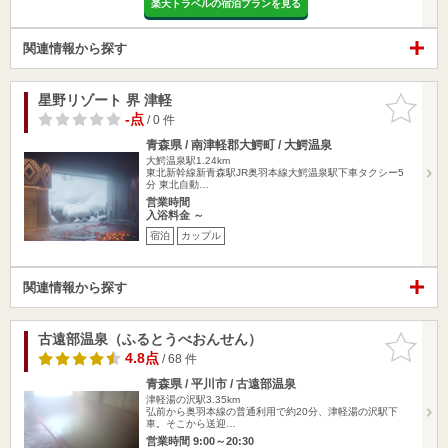
楽天トラベルの宿泊プランを見る
関連情報から探す
星野リゾート 界 津軽
お気に入
りに追加
-点
/ 0 件
青森県 / 南津軽郡大鰐町 / 大鰐温泉
大鰐温泉駅1.24km
東北新幹線新青森駅JR奥羽本線大鰐温泉駅下車タクシー5
分 東北自動…
営業時間
入浴料金 ～
宿泊
カップル
関連情報から探す
古遠部温泉（ふるとうべおんせん）
お気に入
りに追加
4.8点
/ 68 件
青森県 / 平川市 / 古遠部温泉
津軽湯の沢駅3.35km
弘前から奥羽本線の普通利用で約20分、津軽湯の沢駅下
車。そこから送迎…
営業時間 9:00～20:30