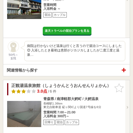
営業時間
入浴料金 ～
宿泊
カップル
楽天トラベルの宿泊プランを見る
病院は行かないけど温泉は行くと言うので湯治コースにしました
😊 入浴したとき最初は患部がジカジカしましたが二度三度と温
泉…
50代～
女性
関連情報から探す
正観湯温泉旅館（しょうかんとうおんせんりょかん）
お気に入
りに追加
3.0点
/ 6 件
青森県 / 南津軽郡大鰐町 / 大鰐温泉
長峰駅1.36km
東北自動車道 碇ヶ関ICより国道7号線を6分
営業時間 7:00～21:00
入浴料金 300円～
日帰り
宿泊
カップル