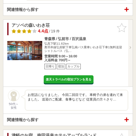
関連情報から探す
アソベの森いわき荘
お気に入
りに追加
4.4点
/ 19 件
青森県 / 弘前市 / 百沢温泉
弘高下駅11.62km
奥羽本線弘前駅下車弘南バス乗車いわき荘下車1無料送迎
シャトルバス（弘…
営業時間 9:00～16:00
入浴料金 700円～
日帰り
宿泊
カップル
楽天トラベルの宿泊プランを見る
お世話になりました。 今回二回目です。 車椅子の弟を連れて来
ました。 送迎のご配慮、食事などなど 従業員の方々さり…
50代～
女性
関連情報から探す
津軽のお宿 南田温泉ホテルアップルランド
お気に入