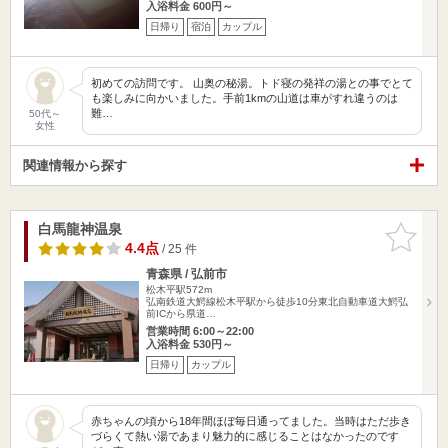
入浴料金 600円～
日帰り
宿泊
カップル
初めての訪問です。 山奥の秘湯。トド寝の発祥の湯との事でとて
も楽しみに向かいました。手前1kmの山道は車がすれ違うのは
難…
50代～
女性
関連情報から探す
白馬龍神温泉
お気に入
りに追加
4.4点
/ 25 件
青森県 / 弘前市
松木平駅572m
弘南鉄道大鰐線松木平駅から徒歩10分東北自動車道大鰐弘
前ICから県道…
営業時間 6:00～22:00
入浴料金 530円～
日帰り
カップル
赤ちゃんの頃から18年間ほぼ毎日通ってました。当時はただ歩き
づらくて熱い湯であまり魅力的に感じることはなかったのです