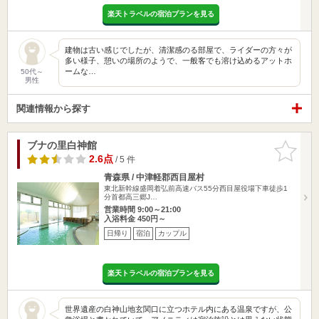
楽天トラベルの宿泊プランを見る
建物は古い感じでしたが、清潔感のる部屋で、ライダーの方々が
多い様子、憩いの場所のようで、一般客でも溶け込めるアットホ
ームな…
50代～
男性
関連情報から探す
ブナの里白神館
お気に入
りに追加
2.6点
/ 5 件
青森県 / 中津軽郡西目屋村
東北新幹線盛岡着弘前高速バス55分西目屋役場下車徒歩1
分首都高三郷J…
営業時間 9:00～21:00
入浴料金 450円～
日帰り
宿泊
カップル
楽天トラベルの宿泊プランを見る
世界遺産の白神山地玄関口に立つホテル内にある温泉ですが、公