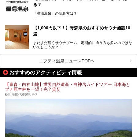
当地グルメを味わうひとときは格別ですね！
つ。その魅力を徹底解説します！
る？
今回は、青森県でおすすめのスーパー銭湯を紹介します。
「また来たい！」と思えるお気に入りの施設をぜひ見つけて
「温湯温泉」の読み方は？
ください。
読めそうで読めない、難読温泉地名漢字。あなたは読めます
か？
【1,000円以下！】青森県のおすすめサウナ施設10
選
まだまだ続くサウナブーム。定期的に通う方も多いのではな
いでしょうか？
そこでコスパ抜群！1,000円以下でサウナを楽しめる施設を
紹介します。
ニフティ温泉ニュースTOPへ
格安でも充実の施設でサウナを楽しみませんか？
おすすめのアクティビティ情報
今回は青森県にある1,000円以下のおすすめサウナ施設を紹
介します！
【青森・白神山地】世界自然遺産・白神岳ガイドツアー 日本海と
ブナ原生林を一望！完全貸切
秋田県能代市栄町9-3