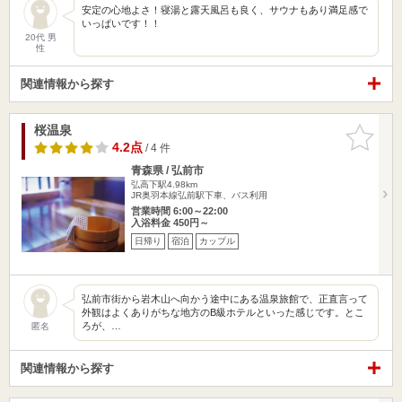
安定の心地よさ！寝湯と露天風呂も良く、サウナもあり満足感で
いっぱいです！！
20代 男
性
関連情報から探す
桜温泉
お気に入
りに追加
4.2点
/ 4 件
青森県 / 弘前市
弘高下駅4.98km
JR奥羽本線弘前駅下車、バス利用
営業時間 6:00～22:00
入浴料金 450円～
日帰り
宿泊
カップル
弘前市街から岩木山へ向かう途中にある温泉旅館で、正直言って
外観はよくありがちな地方のB級ホテルといった感じです。とこ
ろが、…
匿名
関連情報から探す