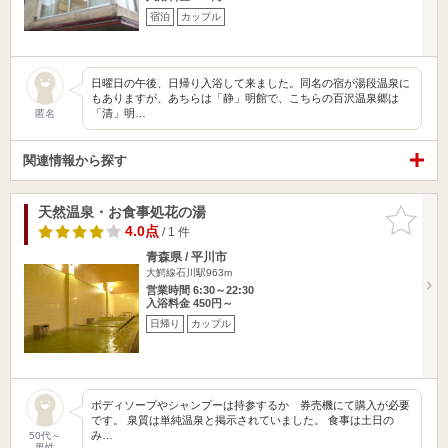
宿泊
カップル
日曜日の午後、日帰り入浴して来ました。同名の宿が湯段温泉に
もありますが、あちらは「静」明館で、こちらの百沢温泉郷は
「清」明…
匿名
関連情報から探す
天然温泉・お食事処花の湯
お気に入
りに追加
4.0点
/ 1 件
青森県 / 平川市
大鰐線石川駅963m
営業時間 6:30～22:30
入浴料金 450円～
日帰り
カップル
ボディソープやシャンプーは持参するか 券売機にて購入が必要
です。 泉質は単純温泉と掲示されていました。 食事は土日の
み…
50代～
男性