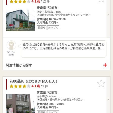
りに追加
4.1点
/ 12 件
青森県 / 弘前市
聖愛中高前駅1.75km
弘南鉄道大鰐線 聖愛中高前駅よりタクシー5分
営業時間 10:00～22:00
入浴料金 430円～
日帰り
カップル
住宅街に湧く硫黄の香りがする湯っこ 弘前市郊外の閑静な住宅地
の中に佇む、三角屋根と緑色の煙突ーが特徴的な温泉銭湯。見…
50代～
男性
関連情報から探す
花咲温泉（はなさきおんせん）
お気に入
りに追加
4.1点
/ 9 件
青森県 / 弘前市
撫牛子駅1.95km
JR五能線・藤崎駅車で5分国道7号線沿い
営業時間 6:00～23:00
入浴料金 400円～
日帰り
カップル