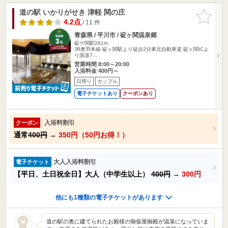
道の駅 いかりがせき 津軽 関の庄
お気に入
りに追加
4.2点
/ 11 件
青森県 / 平川市 / 碇ヶ関温泉郷
碇ケ関駅281m
JR奥羽本線 碇ヶ関駅より徒歩2分東北自動車道 碇ヶ関ICよ
り国道7…
営業時間 8:00～20:00
入浴料金 400円～
日帰り
カップル
電子チケットあり
クーポンあり
入浴料割引
クーポン
通常
400円
→
350円（50円お得！）
大人入浴料割引
電子チケット
【平日、土日祝全日】大人（中学生以上）
400円
→
300円
他にも1種類の電子チケットがあります
道の駅の奥に建てられたお殿様の御仮屋御殿が温泉になっていま