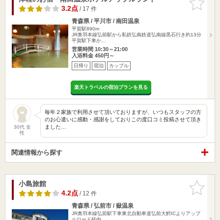
りに追加
3.2点
/ 17 件
青森県 / 平川市 / 南田温泉
平賀駅890m
JR奥羽本線弘前駅から私鉄弘南鉄道弘南線黒石行き約13分
平賀駅下車か…
営業時間 10:30～21:00
入浴料金 450円～
日帰り
宿泊
カップル
楽天トラベルの宿泊プランを見る
毎年２家族で利用させて頂いておりますが、いつもスタッフの方
のお心遣いに感動・感謝をしておりこの度口コミ投稿させて頂き
ました…
30代 女
性
関連情報から探す
小島旅館
お気に入
りに追加
4.2点
/ 12 件
青森県 / 弘前市 / 嶽温泉
JR奥羽本線弘前駅下車東北自動車道弘前大鰐ICよりアップ
ルロード経由…