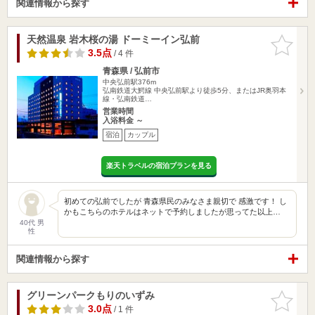
関連情報から探す
天然温泉 岩木桜の湯 ドーミーイン弘前
お気に入
りに追加
3.5点
/ 4 件
青森県 / 弘前市
中央弘前駅376m
弘南鉄道大鰐線 中央弘前駅より徒歩5分、またはJR奥羽本
線・弘南鉄道…
営業時間
入浴料金 ～
宿泊
カップル
楽天トラベルの宿泊プランを見る
初めての弘前でしたが 青森県民のみなさま親切で 感激です！ し
かもこちらのホテルはネットで予約しましたが思ってた以上…
40代 男
性
関連情報から探す
グリーンパークもりのいずみ
お気に入
りに追加
3.0点
/ 1 件