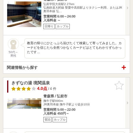
弘前学院大前駅2.27km
弘南鉄道大鰐線 聖愛中高前駅よりタクシー利用、またはJR
奥羽本線 弘…
営業時間 6:00～24:00
入浴料金 ～
日帰り
カップル
教育の帰りにひとっぷろ浴びたくて検索して寄ってみました。カ
ーナビを信じたら全然つかなくカーナビはとてもわかりずらかっ
たです…
50代～
男性
関連情報から探す
きずなの湯 境関温泉
お気に入
りに追加
4.0点
/ 4 件
青森県 / 弘前市
撫牛子駅690m
JR奥羽本線 撫牛子駅より徒歩10分
営業時間 5:00～22:00
入浴料金 450円～
宿泊
カップル