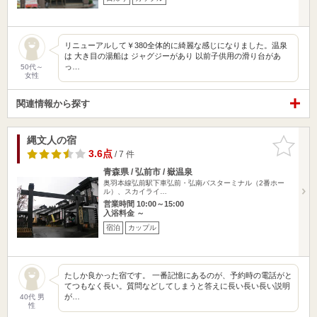
リニューアルして￥380全体的に綺麗な感じになりました。温泉
は 大き目の湯船は ジャグジーがあり 以前子供用の滑り台があ
っ…
50代～
女性
関連情報から探す
縄文人の宿
お気に入
りに追加
3.6点
/ 7 件
青森県 / 弘前市 / 嶽温泉
奥羽本線弘前駅下車弘前・弘南バスターミナル（2番ホー
ル）、スカイライ…
営業時間 10:00～15:00
入浴料金 ～
宿泊
カップル
たしか良かった宿です。 一番記憶にあるのが、予約時の電話がと
てつもなく長い。質問などしてしまうと答えに長い長い長い説明
が…
40代 男
性