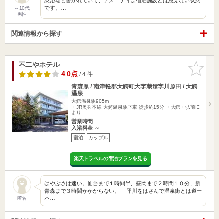
衆浴場と書かれていて、アメニティは宿泊施設とは思えない状態
です。…
～10代
男性
関連情報から探す
不二やホテル
お気に入
りに追加
4.0点
/ 4 件
青森県 / 南津軽郡大鰐町大字蔵館字川原田 / 大鰐
温泉
大鰐温泉駅905m
・JR奥羽本線 大鰐温泉駅下車 徒歩約15分 ・大鰐・弘前IC
より…
営業時間
入浴料金 ～
宿泊
カップル
楽天トラベルの宿泊プランを見る
はやぶさは速い。仙台まで１時間半、盛岡まで２時間１０分、新
青森まで３時間かかからない。 平川をはさんで温泉街とは道一
本…
匿名