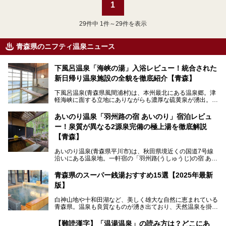
1
29
件中 1件～29件を表示
青森県のニフティ温泉ニュース
下風呂温泉「海峡の湯」入浴レビュー！統合された
新日帰り温泉施設の全貌を徹底紹介【青森】
下風呂温泉(青森県風間浦村)は、本州最北にある温泉郷。津
軽海峡に面する立地にありながらも濃厚な硫黄泉が湧出。良
質の温泉や新鮮な海の幸を求め、遠隔地ながらも全国から温
泉ファンが訪れる温泉地です。
あいのり温泉「羽州路の宿 あいのり」宿泊レビュ
ー！泉質が異なる2源泉完備の極上湯を徹底解説
「海峡の湯」は、以前あった2つの共同浴場を統合し、2020
年12月にオープンした日帰り入浴施設。かつて別々の共同
【青森】
浴場で使用された2つの源泉を楽しめる点が魅力です。また
無料休憩室や食事処も併設し、地元常連客のみならず観光客
あいのり温泉(青森県平川市)は、秋田県境近くの国道7号線
にも利用しやすい施設へ変貌しました。
沿いにある温泉地。一軒宿の「羽州路(うしゅうじ)の宿 あい
今回、筆者は実際に海峡の湯へ訪問・入浴し、その魅力を徹
のり」があります。最大の特徴が、炭酸ガスを含む食塩泉
底解説します！
(通称:赤湯)と無色透明の単純温泉という2種類の源泉を使用
青森県のスーパー銭湯おすすめ15選【2025年最新
し、いずれも源泉100％かけ流しで提供している点でしょ
版】
う。
白神山地や十和田湖など、美しく雄大な自然に恵まれている
今回筆者は実際に宿泊し、大浴場と露天風呂付き客室を中心
青森県。温泉も良質なものが湧き出ており、天然温泉を掛け
に「羽州路の宿 あいのり」を詳細にご紹介。秋田県側を含
流しで贅沢に堪能できる温泉施設がたくさんあります。青森
むこの一帯は日本でも有数の個性的な温泉がひしめくエリア
の山並みを眺めながら温泉に浸かり、お食事処でおいしいご
ですが、実はあいのり温泉も決して見逃せない極上湯のひと
【難読漢字】「温湯温泉」の読み方は？どこにあ