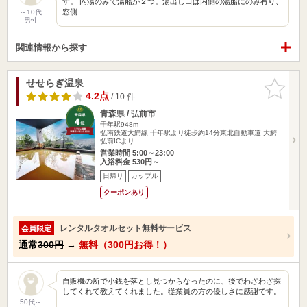
す。 内湯のみで湯船が２つ。湯出し口は内側の湯船にのみ有り、
窓側…
～10代
男性
関連情報から探す
せせらぎ温泉
お気に入
りに追加
4.2点
/ 10 件
青森県 / 弘前市
千年駅948m
弘南鉄道大鰐線 千年駅より徒歩約14分東北自動車道 大鰐
弘前ICより…
営業時間 5:00～23:00
入浴料金 530円～
日帰り
カップル
クーポンあり
レンタルタオルセット無料サービス
会員限定
通常
300円
→
無料（300円お得！）
自販機の所で小銭を落とし見つからなったのに、後でわざわざ探
してくれて教えてくれました。従業員の方の優しさに感謝です。
50代～