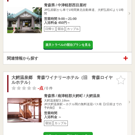
青森県 / 中津軽郡西目屋村
JR弘前駅から車で1時間東北自動車道、大鰐弘前ICより1時
間
営業時間 9:00～21:00
入浴料金 450円～
日帰り
宿泊
カップル
楽天トラベルの宿泊プランを見る
関連情報から探す
大鰐温泉郷 青森ワイナリーホテル（旧 青森ロイヤ
お気に入
ルホテル）
りに追加
-点
/ 0 件
青森県 / 南津軽郡大鰐町 / 大鰐温泉
大鰐温泉駅3.18km
JR大鰐温泉駅～ホテル間の無料送迎バス有【2日前までの
予約制】 9:…
営業時間
入浴料金 ～
宿泊
カップル