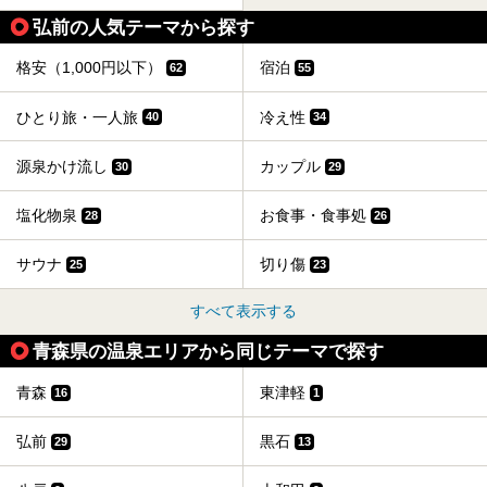
弘前の人気テーマから探す
格安（1,000円以下）
宿泊
62
55
ひとり旅・一人旅
冷え性
40
34
源泉かけ流し
カップル
30
29
塩化物泉
お食事・食事処
28
26
サウナ
切り傷
25
23
すべて表示する
青森県の温泉エリアから同じテーマで探す
青森
東津軽
16
1
弘前
黒石
29
13