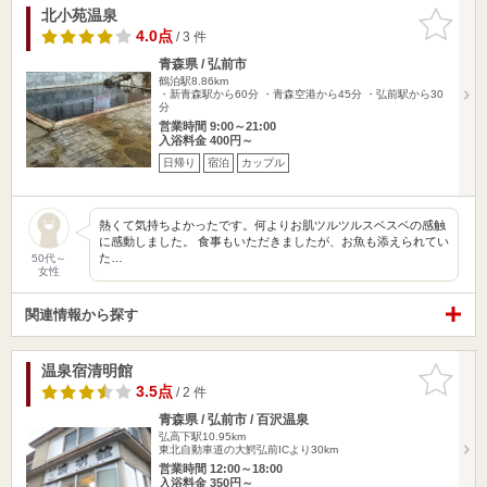
北小苑温泉
お気に入
りに追加
4.0点
/ 3 件
青森県 / 弘前市
鶴泊駅8.86km
・新青森駅から60分 ・青森空港から45分 ・弘前駅から30
分
営業時間 9:00～21:00
入浴料金 400円～
日帰り
宿泊
カップル
熱くて気持ちよかったです。何よりお肌ツルツルスベスベの感触
に感動しました。 食事もいただきましたが、お魚も添えられてい
た…
50代～
女性
関連情報から探す
温泉宿清明館
お気に入
りに追加
3.5点
/ 2 件
青森県 / 弘前市 / 百沢温泉
弘高下駅10.95km
東北自動車道の大鰐弘前ICより30km
営業時間 12:00～18:00
入浴料金 350円～