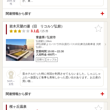
が、東…
20代 女
性
関連情報から探す
岩木天望の湯（旧 リコルソ弘前）
お気に入
りに追加
3.1点
/ 15 件
青森県 / 弘前市
弘前駅1.19km
JR弘前駅よりバスで25分(直行パス10分)東北自動車道 大鰐
弘前I…
営業時間 10:00～22:30
入浴料金 480円～
日帰り
カップル
昔ホテルだった時に何回か利用させてもらいました。しゃぶしゃ
ぶたべ放題など食事も美味しかった思い出があります。お土産の
買い物…
50代～
女性
関連情報から探す
桜ヶ丘温泉
お気に入