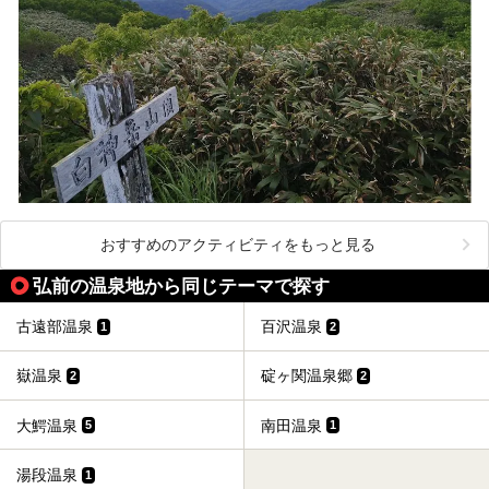
おすすめのアクティビティをもっと見る
弘前の温泉地から同じテーマで探す
古遠部温泉
百沢温泉
1
2
嶽温泉
碇ヶ関温泉郷
2
2
大鰐温泉
南田温泉
5
1
湯段温泉
1