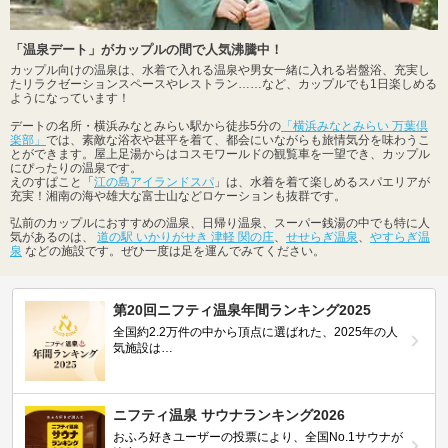
「温泉デート」がカップルの間で人気沸騰中！
カップル向けの温泉は、水着で入れる温泉や男女一緒に入れる岩盤浴、充実し
たリラクゼーションスペースやレストラン……など、カップルでも1日楽しめる
ようになっています！
デートの名所・横浜みなとみらい駅から徒歩5分の
「横浜みなとみらい 万葉倶
楽部」
では、素敵な浴衣や甚平を着て、都会にいながらも旅情気分を味わうこ
とができます。屋上足湯からはコスモワールドの観覧車を一望でき、カップル
にぴったりの温泉です。
えのすぱこと「
江の島アイランドスパ
」は、水着を着て楽しめるスパエリアが
充実！湘南の海や雄大な富士山などロケーションも抜群です。
弘前のカップルにおすすめの温泉、日帰り温泉、スーパー銭湯の中でも特に人
気があるのは、
道の駅 いかりがせき 津軽 関の庄
、
せせらぎ温泉
、
やすらぎ温
泉
などの施設です。ぜひ一度は足を運んでみてください。
第20回ニフティ温泉年間ランキング2025
全国約2.2万件の中から頂点に選ばれた、2025年の人
気施設は…
ニフティ温泉 サウナランキング2026
おふろ好きユーザーの投票により、全国No.1サウナが