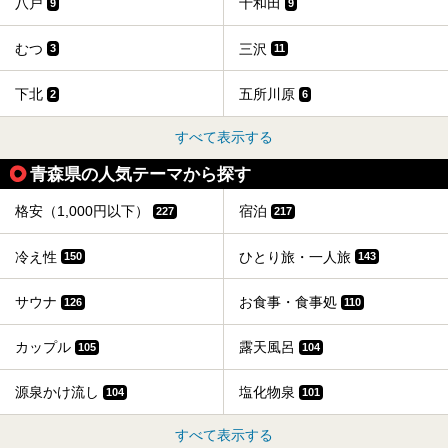
八戸
十和田
9
9
むつ
三沢
3
11
下北
五所川原
2
6
すべて表示する
青森県の人気テーマから探す
格安（1,000円以下）
宿泊
227
217
冷え性
ひとり旅・一人旅
150
143
サウナ
お食事・食事処
126
110
カップル
露天風呂
105
104
源泉かけ流し
塩化物泉
104
101
すべて表示する