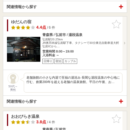
関連情報から探す
ゆだんの宿
お気に入
りに追加
4.4点
/ 6 件
青森県 / 弘前市 / 湯段温泉
弘前駅20.25km
JR奥羽本線弘前駅下車、タクシーで30分東北自動車道大鰐
弘前ICから…
営業時間 8:00～19:00
入浴料金 ～
日帰り
宿泊
カップル
老舗旅館の小さな内湯で至福の湯浴み 長閑な湯段温泉の中心地に
佇む、創業200年を超える老舗の温泉旅館。平日の午後、お…
50代～
男性
関連情報から探す
おおびらき温泉
お気に入
りに追加
3.8点
/ 4 件
青森県 / 弘前市