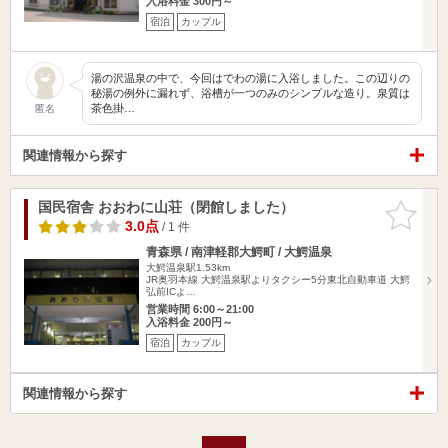
入浴料金 300円～
宿泊
カップル
湯の沢温泉の中で、今回はでわの湯に入浴しました。この辺りの
秘湯の例外に漏れず、浴槽が一つのみのシンプルな造り。泉質は
茶色掛…
匿名
関連情報から探す
国民宿舎 おおわに山荘（閉館しました）
お気に入
りに追加
3.0点
/ 1 件
青森県 / 南津軽郡大鰐町 / 大鰐温泉
大鰐温泉駅1.53km
JR奥羽本線 大鰐温泉駅よりタクシー5分東北自動車道 大鰐
弘前ICよ…
営業時間 6:00～21:00
入浴料金 200円～
宿泊
カップル
関連情報から探す