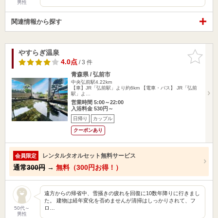
男性
関連情報から探す
やすらぎ温泉
お気に入
りに追加
4.0点
/ 3 件
青森県 / 弘前市
中央弘前駅4.22km
【車】JR「弘前駅」より約6km 【電車・バス】 JR「弘前
駅」よ…
営業時間 5:00～22:00
入浴料金 530円～
日帰り
カップル
クーポンあり
レンタルタオルセット無料サービス
会員限定
通常
300円
→
無料（300円お得！）
遠方からの帰省中、雪掻きの疲れを回復に10数年降りに行きまし
た。 建物は経年変化を否めませんが清掃はしっかりされて、フ
ロ…
50代～
男性