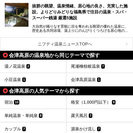
「サウナで思いっきり汗をかいてスッキリしたい！」
抜群の眺望、温泉情緒、居心地の良さ、充実した施
「最近疲れが溜まってる。リフレッシュできる場所ないか
な？」
設、よりどりみどりな福島県で注目の温泉・スパ・
そんな方は、ぜひサウナに足を運んでみてくださいね。
スーパー銭湯 厳選5施設
大自然が織りなす景観に目を奪われる眺望の優れた温泉に、
歴史ある共同浴場、湯上りにのんびりくつろげる居心地のい
い温泉やさまざまなニーズに応えてくれる施設充実度の高い
スーパー銭湯など、多種多様な温浴施設が割拠する福島県。
今回は、そんな福島県にある温浴施設のなかから、筆者が
ニフティ温泉ニュースTOPへ
「一度訪ねてみたい」と気になっている魅力的な施設を5件
ピックアップして紹介します。
会津高原の温泉地から同じテーマで探す
※2021/07/21時点の情報です。
湯ノ花温泉
尾瀬檜枝岐温泉
2
7
小豆温泉
会津高原温泉
1
1
会津高原の人気テーマから探す
宿泊
格安（1,000円以下）
10
9
単純温泉・単純泉
露天風呂
8
7
カップル
源泉かけ流し
7
7