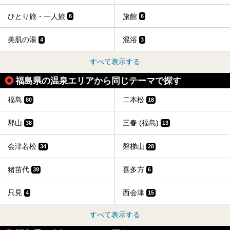
ひとり旅・一人旅
旅館
6
6
美肌の湯
混浴
4
3
すべて表示する
福島県の温泉エリアから同じテーマで探す
福島
二本松
80
18
郡山
三春 (福島)
38
13
会津若松
磐梯山
34
28
猪苗代
喜多方
39
6
只見
西会津
4
15
すべて表示する