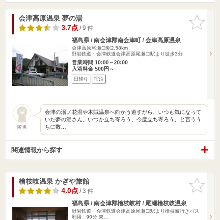
会津高原温泉 夢の湯
お気に入
りに追加
3.7点
/ 9 件
福島県 / 南会津郡南会津町 / 会津高原温泉
会津高原尾瀬口駅2.58km
野岩鉄道・会津鉄道会津高原尾瀬口駅より徒歩3分
営業時間 10:00～20:00
入浴料金 500円～
日帰り
宿泊
会津の湯ノ花温や木賊温泉へ向かう道すがら、いつも気になって
いた夢の湯さん。いつか立ち寄ろう、今度立ち寄ろう、と言うう
ちに数…
匿名
関連情報から探す
檜枝岐温泉 かぎや旅館
お気に入
りに追加
4.0点
/ 3 件
福島県 / 南会津郡檜枝岐村 / 尾瀬檜枝岐温泉
野岩鉄道・会津鉄道会津高原尾瀬口駅より檜枝岐行きバス
利用 90分 東…