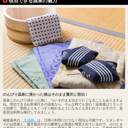
宿泊できる温泉の魅力
のんびり温泉に浸かった後はそのまま贅沢に宿泊！
温泉にのんびり浸かった後に、ついそのまま泊まりたくなることもありますよ
ね。宿泊できるお部屋付きの温泉なら、そんな時でも安心！温泉後はリラック
ス効果で、普段よりもぐっすり眠れるようになるとも言われていますので、是
非宿泊利用も検討してみましょう。
箱根湯本の
「天成園」
は、日帰り利用だけでなく宿泊も可能です。スタンダー
ドのお部屋と、露天風呂付きの豪華なお部屋が用意されているので、そのとき