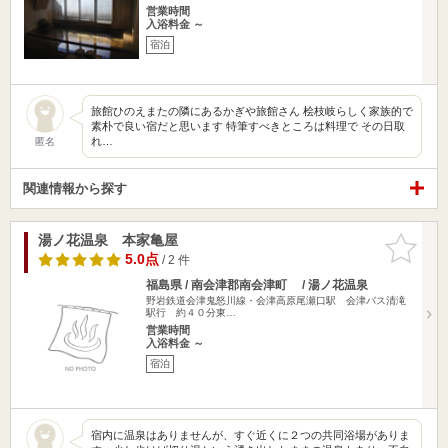
営業時間
入浴料金 ～
宿泊
旅館ひのえまたの隣にあるかぎや旅館さん 桧枝岐らしく家族的で
素朴で良い宿だと思います 特筆すべきところは料理で その日取
れ…
匿名
関連情報から探す
湯ノ花温泉 本家亀屋
お気に入
りに追加
5.0点
/ 2 件
福島県 / 南会津郡南会津町 / 湯ノ花温泉
野岩鉄道会津鬼怒川線・会津高原尾瀬口駅 会津バス清滝
駅行 約４０分東…
営業時間
入浴料金 ～
宿泊
宿内に温泉はありませんが、すぐ近くに２つの共同浴場がありま