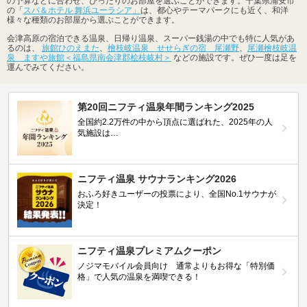
の予算などに合わせ、ぴったりのお部屋を選ぶことができます。千葉県浦安市
の「
スパ＆ホテル 舞浜ユーラシア」
は、都心やテーマパークにも近く、和洋
様々な種類のお部屋から選ぶことができます。
会津高原の宿泊できる温泉、日帰り温泉、スーパー銭湯の中でも特に人気があ
るのは、
旅館ひのえまた
、
檜枝岐温泉 せせらぎの宿 尾瀬野
、
尾瀬檜枝岐温
泉 ますや旅館＜福島県南会津郡桧枝岐村＞
などの施設です。ぜひ一度は足を
運んでみてください。
第20回ニフティ温泉年間ランキング2025
全国約2.2万件の中から頂点に選ばれた、2025年の人
気施設は…
ニフティ温泉 サウナランキング2026
おふろ好きユーザーの投票により、全国No.1サウナが
決定！
ニフティ温泉プレミアムクーポン
ノジマモバイル会員向け 通常よりもお得な「特別価
格」で人気の温泉を満喫できる！