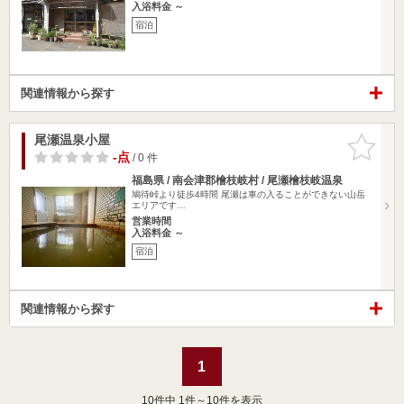
入浴料金 ～
宿泊
関連情報から探す
尾瀬温泉小屋
お気に入
りに追加
-点
/ 0 件
福島県 / 南会津郡檜枝岐村 / 尾瀬檜枝岐温泉
鳩待峠より徒歩4時間 尾瀬は車の入ることができない山岳
エリアです…
営業時間
入浴料金 ～
宿泊
関連情報から探す
1
10
件中 1件～10件を表示