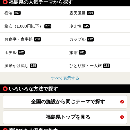
福島県の人気テーマから探す
宿泊
露天風呂
567
294
格安（1,000円以下）
冷え性
273
245
お食事・食事処
カップル
238
212
ホテル
旅館
202
201
源泉かけ流し
ひとり旅・一人旅
185
183
すべて表示する
いろいろな方法で探す
全国の施設から同じテーマで探す
福島県トップを見る