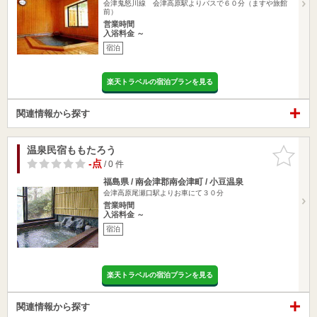
会津鬼怒川線 会津高原駅よりバスで６０分（ますや旅館
前）
営業時間
入浴料金 ～
宿泊
楽天トラベルの宿泊プランを見る
関連情報から探す
温泉民宿ももたろう
お気に入
りに追加
-点
/ 0 件
福島県 / 南会津郡南会津町 / 小豆温泉
会津高原尾瀬口駅よりお車にて３０分
営業時間
入浴料金 ～
宿泊
楽天トラベルの宿泊プランを見る
関連情報から探す