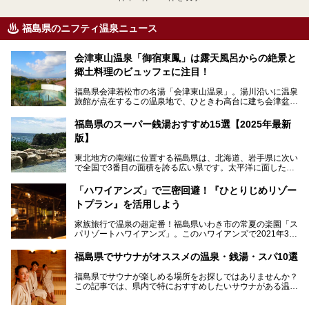
福島県のニフティ温泉ニュース
会津東山温泉「御宿東鳳」は露天風呂からの絶景と
郷土料理のビュッフェに注目！
福島県会津若松市の名湯「会津東山温泉」。湯川沿いに温泉
旅館が点在するこの温泉地で、ひときわ高台に建ち会津盆地
一望の眺望をほしいままにする絶景の宿、それがORIX HOT
ELS & RESORTSの「御宿東鳳」です。
福島県のスーパー銭湯おすすめ15選【2025年最新
版】
大浴場は「宙の湯」「棚雲の湯」の2つ。いずれも素晴らし
い開放感。ビュッフェレストラン「あがらんしょ」での会津
東北地方の南端に位置する福島県は、北海道、岩手県に次い
の郷土料理など夕朝食の美味しさも評判。人気のこのお宿の
で全国で3番目の面積を誇る広い県です。太平洋に面した
過ごし方を徹底紹介いたします。
「浜通り」から、南北に阿武隈川が流れ水田や果樹園が広が
る「中通り」、磐梯山や猪苗代湖、五色沼、尾瀬湿原などが
───
「ハワイアンズ」で三密回避！『ひとりじめリゾー
ある「会津地方」まで、変化に富んだ自然を楽しめるのが魅
提供元：オリックス・ホテルマネジメント株式会社【PR】
トプラン』を活用しよう
力です。
この記事は会津東山温泉 御宿東鳳のPR記事です。
東京から新幹線なら1時間半、車でも3時間程度とアクセス
家族旅行で温泉の超定番！福島県いわき市の常夏の楽園「ス
も良好で、首都圏からの週末旅行先としても人気の福島県。
パリゾートハワイアンズ」。このハワイアンズで2021年3月
そんな福島県でチェックしておきたい、評判のスーパー銭湯
25日より「ひとりじめリゾートプラン第2弾」として「かぞ
をピックアップしました。
く温泉編」をスタートしました。
福島県でサウナがオススメの温泉・銭湯・スパ10選
子供と一緒に安心して温泉に行きたい、そんな方にお役立ち
福島県でサウナが楽しめる場所をお探しではありませんか？
のこのプランをはじめとして、ハワイアンズの「ひとりじめ
この記事では、県内で特におすすめしたいサウナがある温泉
リゾートプラン」の魅力をご紹介します。
や銭湯、スパを厳選してご紹介！