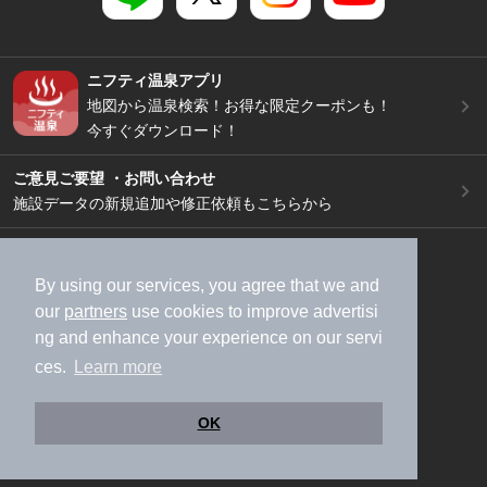
ニフティ温泉アプリ
地図から温泉検索！お得な限定クーポンも！
今すぐダウンロード！
ご意見ご要望 ・お問い合わせ
施設データの新規追加や修正依頼もこちらから
スマートフォン
/
PC
加盟店募集（資料請求）
広告出稿のご案内
By using our services, you agree that we and
our
partners
use cookies to improve advertisi
利用規約
ライフスタイルMEMBERS+規約
ng and enhance your experience on our servi
特定商取引法に基づく表記
ヘルプ
採用情報
ces.
Learn more
運営会社
個人情報保護ポリシー
©NIFTY Lifestyle Co., Ltd.
OK