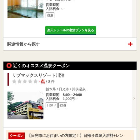
営業時間
入浴料金 ～
宿泊
楽天トラベルの宿泊プランを見る
関連情報から探す
近くのオススメ温泉クーポン
リブマックスリゾート川治
-点
/ 0 件
栃木県 / 日光市 / 川俣温泉
営業時間 8:00～24:00
入浴料金 1,200円～
日帰り
宿泊
【日光市にお住まいの方限定！】日帰り温泉入浴料+レン
クーポン