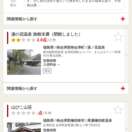
す。少し歩けば切り湯という湧き出したままの温泉もあり、不自
由は感…
匿名
関連情報から探す
湯の花温泉 旅館末廣（閉館しました）
お気に入
りに追加
2.0点
/ 2 件
福島県 / 南会津郡南会津町 / 湯ノ花温泉
東武線野岩鉄道 会津高原駅よりバス、またはタクシー利用
40分東北自動…
営業時間
入浴料金 ～
宿泊
関連情報から探す
山びこ山荘
お気に入
りに追加
-点
/ 0 件
福島県 / 南会津郡檜枝岐村 / 尾瀬檜枝岐温泉
会津鉄道 会津高原尾瀬口駅より車で約60分
営業時間