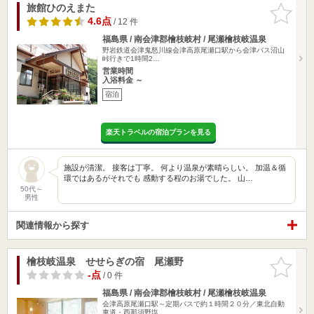
旅館ひのえまた
お気に入
りに追加
4.6点
/ 12 件
福島県 / 南会津郡檜枝岐村 / 尾瀬檜枝岐温泉
野岩鉄道会津鬼怒川線会津高原尾瀬口駅から会津バス沼山
峠行きで1時間2…
営業時間
入浴料金 ～
宿泊
楽天トラベルの宿泊プランを見る
施設が清潔。 接客は丁寧。 何より温泉が素晴らしい。 加温＆循
環ではあるがそれでも 感動する程のお湯でした。 山…
50代～
男性
関連情報から探す
檜枝岐温泉 せせらぎの宿 尾瀬野
お気に入
りに追加
-点
/ 0 件
福島県 / 南会津郡檜枝岐村 / 尾瀬檜枝岐温泉
会津高原尾瀬口駅～定期バスで約１時間２０分／東北自動
車道・西那須野塩…