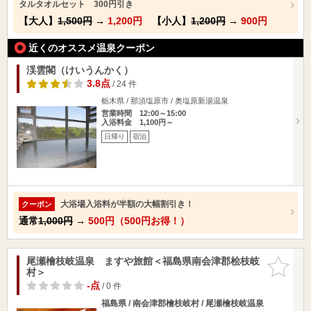
タルタオルセット 300円引き
【大人】
1,500円
→
1,200円
【小人】
1,200円
→
900円
近くのオススメ温泉クーポン
渓雲閣（けいうんかく）
3.8点
/ 24 件
栃木県 / 那須塩原市 / 奥塩原新湯温泉
営業時間 12:00～15:00
入浴料金 1,100円～
日帰り
宿泊
大浴場入浴料が半額の大幅割引き！
クーポン
通常
1,000円
→
500円（500円お得！）
尾瀬檜枝岐温泉 ますや旅館＜福島県南会津郡桧枝岐
お気に入
村＞
りに追加
-点
/ 0 件
福島県 / 南会津郡檜枝岐村 / 尾瀬檜枝岐温泉