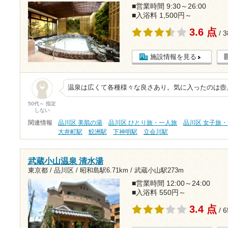
■営業時間 9:30～26:00
■入浴料 1,500円～
3.6 点
/ 
施設情報を見る
温泉は広くて各種様々な良さあり。気に入ったのは壺
50代～ 指定
しない
関連情報
品川区 美肌の湯
品川区 ひとり旅・一人旅
品川区 女子旅
大井町駅
鮫洲駅
下神明駅
立会川駅
武蔵小山温泉 清水湯
東京都 / 品川区 /
昭和島駅6.71km
/
武蔵小山駅273m
■営業時間 12:00～24:00
■入浴料 550円～
3.4 点
/ 