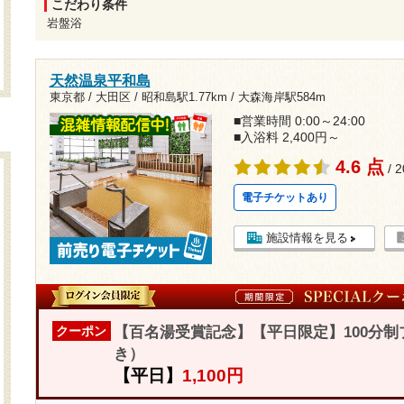
こだわり条件
岩盤浴
天然温泉平和島
東京都 / 大田区 /
昭和島駅1.77km
/
大森海岸駅584m
■営業時間 0:00～24:00
■入浴料 2,400円～
4.6 点
/ 
電子チケットあり
施設情報を見る
【百名湯受賞記念】【平日限定】100分
クーポン
き）
【平日】
1,100円