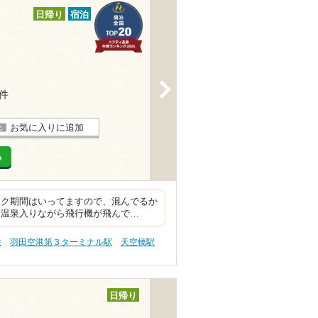
日帰り
宿泊
>
6件
お気に入りに追加
る
ーク期間はいってますので、混んでるか
 温泉入りながら飛行機が飛んで…
性
羽田空港第３ターミナル駅
天空橋駅
日帰り