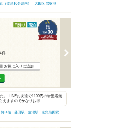
駅近（徒歩10分以内）
大田区 岩盤浴
日帰り
宿泊
>
34件
お気に入りに追加
る
。 LINEお友達で1100円の岩盤浴無
らえますのでかなりお得…
 切り傷
蒲田駅
蓮沼駅
京急蒲田駅