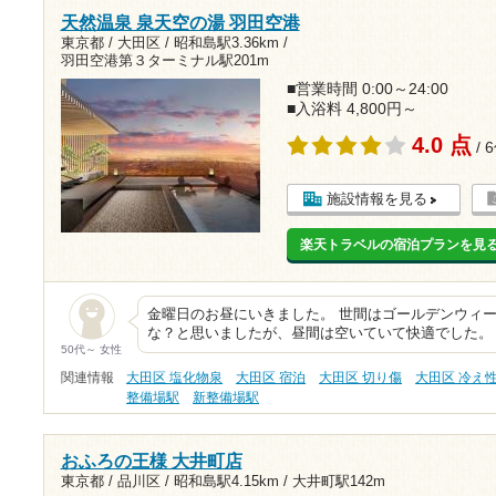
天然温泉 泉天空の湯 羽田空港
東京都 / 大田区 /
昭和島駅3.36km
/
羽田空港第３ターミナル駅201m
■営業時間 0:00～24:00
■入浴料 4,800円～
4.0 点
/ 
施設情報を見る
楽天トラベルの宿泊プランを見
金曜日のお昼にいきました。 世間はゴールデンウィ
な？と思いましたが、昼間は空いていて快適でした。
50代～ 女性
関連情報
大田区 塩化物泉
大田区 宿泊
大田区 切り傷
大田区 冷え
整備場駅
新整備場駅
おふろの王様 大井町店
東京都 / 品川区 /
昭和島駅4.15km
/
大井町駅142m