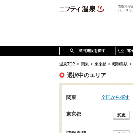
岩盤浴が
パ、 サ
温浴施設を探す
電
温泉TOP
>
関東
>
東京都
>
昭和島駅
>
選択中のエリア
全国から探す
関東
東京都
変更