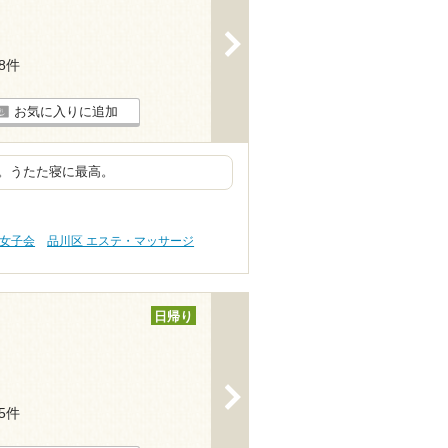
>
38件
お気に入りに追加
。うたた寝に最高。
・女子会
品川区 エステ・マッサージ
日帰り
>
65件