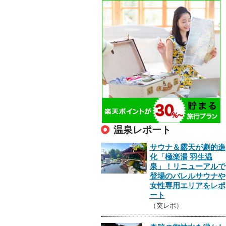
温泉レポート
サウナ＆露天が劇的進
化「極楽湯 羽生温
泉」！リニューアルで
登場のバレルサウナや
女性専用エリアをレポ
ート
（突レポ）