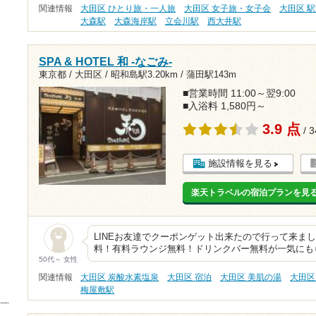
関連情報
大田区 ひとり旅・一人旅
大田区 女子旅・女子会
大田区 
大森駅
大森海岸駅
立会川駅
西大井駅
SPA & HOTEL 和 -なごみ-
東京都 / 大田区 /
昭和島駅3.20km
/
蒲田駅143m
■営業時間 11:00～翌9:00
■入浴料 1,580円～
3.9 点
/ 
施設情報を見る
楽天トラベルの宿泊プランを見
LINEお友達でクーポンゲット出来たので行って来ました
料！有料ラウンジ無料！ドリンクバー無料が一気にも
50代～ 女性
関連情報
大田区 炭酸水素塩泉
大田区 宿泊
大田区 美肌の湯
大田区
梅屋敷駅