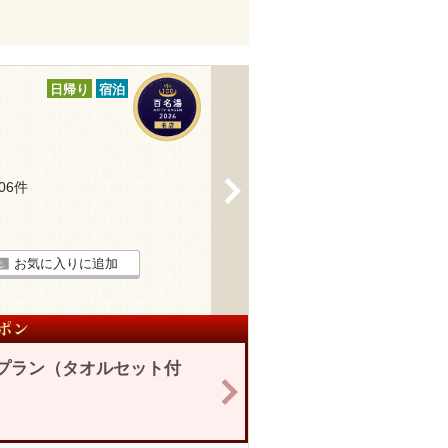
日帰り
宿泊
>
206件
お気に入りに追加
制プラン（タオルセット付
>