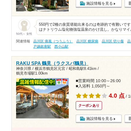
施設情報を見る
550円で2種の泉質堪能出来るのは奇跡的で有難いで
はナトリウム塩化物強塩温泉のかけ流し。かなりマイ
50代～ 女性
関連情報
品川区 痛風（つうふう）
品川区 糖尿病
品川区 切り傷
品
戸越銀座駅
西小山駅
RAKU SPA 鶴見（ラクスパ鶴見）
神奈川県 / 横浜市鶴見区元宮 /
昭和島駅8.41km
/
鶴見市場駅1.00km
■営業時間 10:00～26:00
■入浴料 1,050円～
4.0 点
/ 
クーポンあり
施設情報を見る