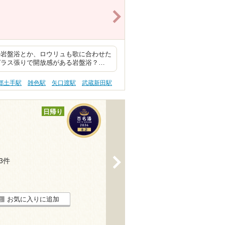
>
の岩盤浴とか、ロウリュも歌に合わせた
ガラス張りで開放感がある岩盤浴？…
郷土手駅
雑色駅
矢口渡駅
武蔵新田駅
日帰り
>
43件
お気に入りに追加