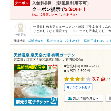
入館料割引（朝風呂利用不可）
クーポン
クーポン提示で
2％OFF！
他にも1種類のクーポンがあります
一日楽しめるアミューズメント施設 プラネタリウム
りと楽しくなる施設です。 コミックも沢山あるし、
40代 男性
関連情報
横浜 硫黄泉
横浜 切り傷
横浜 冷え性
横浜 子連れOK
六
天然温泉 泉天空の湯 有明ガーデン
東京都 / 江東区 /
昭和島駅8.48km
/
有明駅404m
■営業時間 0:00～24:00
■入浴料 2,600円～
3.7 点
/ 
電子チケットあり
施設情報を見る