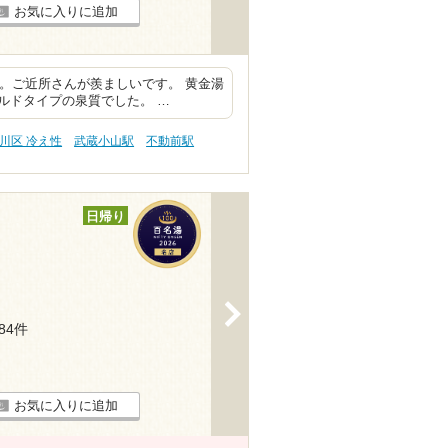
お気に入りに追加
す。ご近所さんが羨ましいです。 黄金湯
ルドタイプの泉質でした。 …
川区 冷え性
武蔵小山駅
不動前駅
日帰り
>
184件
お気に入りに追加