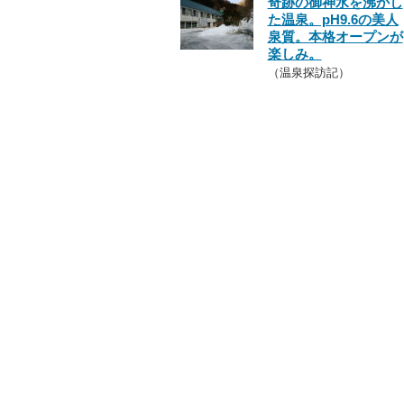
奇跡の御神水を沸かし
た温泉。pH9.6の美人
泉質。本格オープンが
楽しみ。
（温泉探訪記）