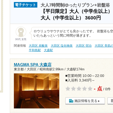
大人7時間制ゆったりプラン+岩盤浴
電子チケット
【平日限定】大人（中学生以上
大人（中学生以上）
3600円
ロウリュウサウナがとても良かったです。 岩盤浴も
いたらあっという間に時間が過ぎます。
30代 女性
関連情報
大田区 炭酸泉
大田区 塩化物泉
大田区 宿泊
大田区 美肌
平和島駅
大森駅
MAGMA SPA 大森店
東京都 / 大田区 /
昭和島駅2.99km
/
大森駅174m
■営業時間 10:00～22:00
■入浴料 3,340円～
- 点
/ 0件
施設情報を見る