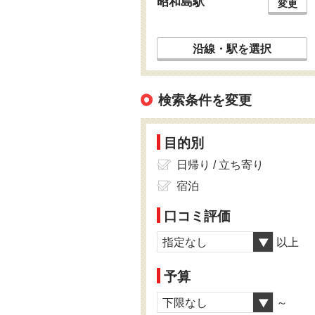
昭和島駅
変更
沿線・駅を選択
検索条件を変更
目的別
日帰り / 立ち寄り
宿泊
口コミ評価
指定なし
以上
予算
下限なし
～