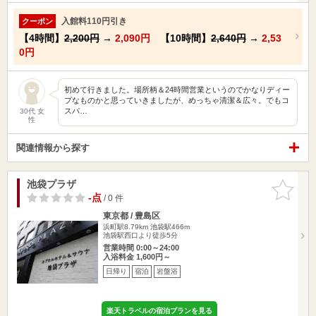
入館料110円引き
クーポン
【4時間】
2,200円
→
2,090円
【10時間】
2,640円
→
2,53
0円
初めて行きました。場所柄＆24時間営業というのでかなりディー
プなものかと思っていきましたが、めっちゃ清潔＆広々。でもコ
スパ…
30代 女
性
関連情報から探す
池袋プラザ
お気に入
りに追加
-点
/ 0 件
東京都 / 豊島区
浜町駅8.79km
池袋駅466m
池袋駅西口より徒歩5分
営業時間 0:00～24:00
入浴料金 1,600円～
日帰り
宿泊
岩盤浴
楽天トラベルの宿泊プランを見る