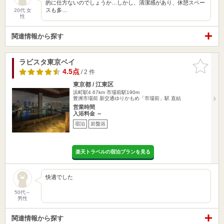
的に仕方ないのでしょうか…しかし、清潔感があり、休憩スペー
スも多…
20代 女
性
関連情報から探す
ラビスタ東京ベイ
お気に入
りに追加
4.5点
/ 2 件
東京都 / 江東区
浜町駅4.67km
市場前駅190m
豊洲市場前 新交通ゆりかもめ「市場前」駅 直結
営業時間
入浴料金 ～
宿泊
岩盤浴
楽天トラベルの宿泊プランを見る
快適でした
50代～
男性
関連情報から探す