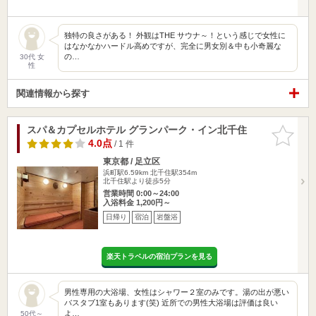
独特の良さがある！ 外観はTHE サウナ～！という感じで女性に
はなかなかハードル高めですが、完全に男女別＆中も小奇麗な
の…
30代 女
性
関連情報から探す
スパ＆カプセルホテル グランパーク・イン北千住
お気に入
りに追加
4.0点
/ 1 件
東京都 / 足立区
浜町駅6.59km
北千住駅354m
北千住駅より徒歩5分
営業時間 0:00～24:00
入浴料金 1,200円～
日帰り
宿泊
岩盤浴
楽天トラベルの宿泊プランを見る
男性専用の大浴場、女性はシャワー２室のみです。湯の出が悪い
バスタブ1室もあります(笑) 近所での男性大浴場は評価は良い
よ…
50代～