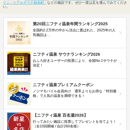
イン - リアルサウナ錦糸町 -
などの施設です。ぜひ一度は足を運んでみてくださ
い。
第20回ニフティ温泉年間ランキング2025
全国約2.2万件の中から頂点に選ばれた、2025年の人
気施設は…
ニフティ温泉 サウナランキング2026
おふろ好きユーザーの投票により、全国No.1サウナが
決定！
ニフティ温泉プレミアムクーポン
ノジマモバイル会員向け 通常よりもお得な「特別価
格」で人気の温泉を満喫できる！
【ニフティ温泉 百名湯2026】
行ってみたい施設に投票してプレゼントを当てよう！
（全10回開催 / 合計260名様）