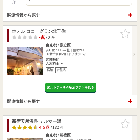
女性
関連情報から探す
ホテル ココ グラン北千住
お気に入
りに追加
-点
/ 0 件
東京都 / 足立区
浜町駅7.11km
北千住駅281m
JR北千住駅西口より徒歩3分
営業時間
入浴料金 ～
宿泊
岩盤浴
楽天トラベルの宿泊プランを見る
関連情報から探す
新宿天然温泉 テルマー湯
お気に入
りに追加
4.5点
/ 132 件
東京都 / 新宿区