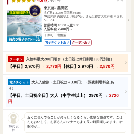
4.6点
/ 464 件
東京都 / 墨田区
浜町駅1.31km
両国駅464m
JR総武線 両国駅より徒歩5分、または都営大江戸線 両国駅
A3・A4…
営業時間 10:00～翌8:30
入浴料金 2,400円～
日帰り
岩盤浴
電子チケットあり
クーポンあり
入館料最大200円引き（土日祝は休日割増330円別途）
クーポン
【平日】
2,970円
→
2,770円
【休日】
2,970円
→
2,870円
大人入館割（土日祝は＋330円）（深夜割増料金 あ
電子チケット
り）
【平日、土日祝全日】大人（中学生以上）
2970円
→
2720
円
近くに住んでることが誇らしくなるくらい素敵な施設です。ごは
んもおいしく、お客さんのマナーもよく長い時間楽しめます。岩
盤浴が…
30代 女
性