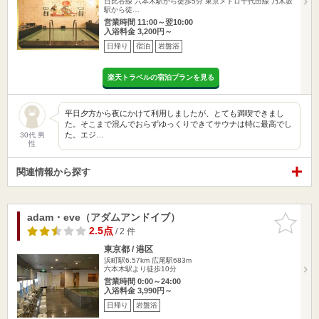
日比谷線 六本木駅から徒歩5分 東京メトロ千代田線 乃木坂
駅から徒…
営業時間 11:00～翌10:00
入浴料金 3,200円～
日帰り
宿泊
岩盤浴
楽天トラベルの宿泊プランを見る
平日夕方から夜にかけて利用しましたが、とても満喫できまし
た。そこまで混んでおらずゆっくりできてサウナは特に最高でし
た。エジ…
30代 男
性
関連情報から探す
adam・eve（アダムアンドイブ）
お気に入
りに追加
2.5点
/ 2 件
東京都 / 港区
浜町駅6.57km
広尾駅683m
六本木駅より徒歩10分
営業時間 0:00～24:00
入浴料金 3,990円～
日帰り
岩盤浴