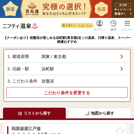
購入済チケットはこちら
ログイン
履歴
メニュー
【クーポンあり】岩盤浴が楽しめる浜町駅(東京都)近くの温泉、日帰り温泉、スーパー
銭湯おすすめ
1. 都道府県
関東 / 東京都
2. 沿線・駅
浜町駅
3. こだわり条件
岩盤浴
こだわり条件を変更する
リストから探す
地図から探す
両国湯屋江戸遊
お気に入
りに追加