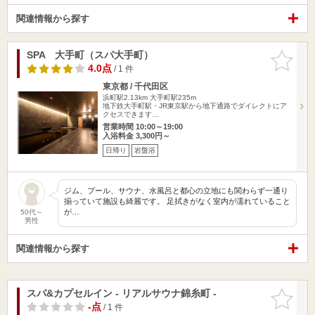
関連情報から探す
SPA 大手町（スパ大手町）
お気に入
りに追加
4.0点
/ 1 件
東京都 / 千代田区
浜町駅2.13km
大手町駅235m
地下鉄大手町駅・JR東京駅から地下通路でダイレクトにア
クセスできます…
営業時間 10:00～19:00
入浴料金 3,300円～
日帰り
岩盤浴
ジム、プール、サウナ、水風呂と都心の立地にも関わらず一通り
揃っていて施設も綺麗です。 足拭きがなく室内が濡れていること
が…
50代～
男性
関連情報から探す
スパ&カプセルイン - リアルサウナ錦糸町 -
お気に入
りに追加
-点
/ 1 件