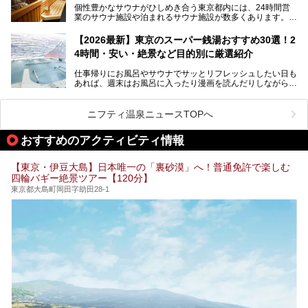
個性豊かなサウナがひしめき合う東京都内には、24時間営
業のサウナ施設や泊まれるサウナ施設が数多くあります。
終電を逃した深夜の利用に限らず、時間を気にしないサウナ
を旅の目的とする「サ旅」や自分へのご褒美のための宿泊な
【2026最新】東京のスーパー銭湯おすすめ30選！2
ど、自分の好きなタイミングで好きなだけサ活ができるのが
4時間・安い・絶景など目的別に厳選紹介
魅力です。
仕事帰りにお風呂やサウナでサッとリフレッシュしたい日も
最近では、男性専用施設だけでなく、カップルや女性に嬉し
あれば、週末はお風呂に入ったり漫画を読んだりしながら一
い個室サウナも増えてきました。
日中ダラダラ過ごしたい日もあると思います。
この記事では、東京都内にある24時間営業のサウナの中か
また、終電を逃してしまい、「このまま朝までゆっくりでき
ら、特におすすめしたい施設14選をご紹介します。
ニフティ温泉ニュースTOPへ
る場所があれば」と探した経験がある人も多いのではないで
宿泊可能な施設もピックアップしているので、ぜひチェック
しょうか。
してみてください。
おすすめのアクティビティ情報
そこで本記事では、東京でおすすめのスーパー銭湯を、目的
別に厳選した30施設からご紹介します。
【東京・伊豆大島】日本唯一の「裏砂漠」へ！普通免許で楽しむ
24時間営業で宿泊できる施設や、1,000円以下で楽しめる安
四輪バギー絶景ツアー【120分】
い施設、デートや休日レジャーにもぴったりなエンタメ要素
が充実した施設など、利用のシーンに合わせて参考にしてく
東京都大島町岡田字助田28-1
ださい。