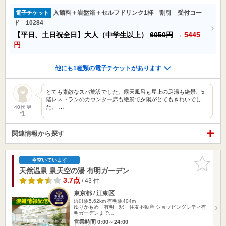
入館料＋岩盤浴＋セルフドリンク1杯 割引 受付コー
電子チケット
ド 10284
【平日、土日祝全日】大人（中学生以上）
6050円
→
5445
円
他にも1種類の電子チケットがあります
とても素敵なスパ施設でした。露天風呂も屋上の足湯も絶景、5
階レストランのカウンター席も絶景で夕陽がとてもきれいでし
た。 …
40代 男
性
関連情報から探す
お気に入
今空いています
りに追加
天然温泉 泉天空の湯 有明ガーデン
3.7点
/ 43 件
東京都 / 江東区
浜町駅5.62km
有明駅404m
ゆりかもめ「有明」駅 住友不動産 ショッピングシティ有
明ガーデンまで…
営業時間 0:00～24:00