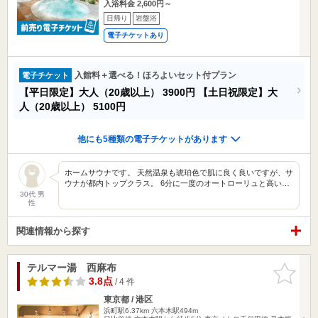
入浴料金 2,600円～
日帰り
岩盤浴
電子チケットあり
入館料＋選べる！ほろよいセット付プラン
電子チケット
【平日限定】大人（20歳以上）
3900円
【土日祝限定】大
人（20歳以上）
5100円
他にも5種類の電子チケットがあります
ホームサウナです。 天然温泉も琥珀色で肌に良く良いですが、サ
ウナが都内トップクラス。 6分に一度のオートローリュと高い…
30代 男
性
関連情報から探す
テルマー湯 西麻布
お気に入
りに追加
3.8点
/ 4 件
東京都 / 港区
浜町駅6.37km
六本木駅494m