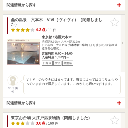
関連情報から探す
磊の温泉 六本木 VIVI（ヴィヴィ）（閉館しまし
お気に入
た）
りに追加
4.3点
/ 11 件
東京都 / 港区六本木
浜町駅5.66km
六本木駅316m
日比谷線、大江戸線 六本木駅3番出口より徒歩3分首都高速
道路都心環状…
営業時間 0:00～24:00
入浴料金 1,852円～
日帰り
宿泊
岩盤浴
ＶＩＶＩのサウナにはまってます。曜日によってはロウリュも や
っていますので満足しています。これからも通いつずけます。
30代 男
性
関連情報から探す
東京お台場 大江戸温泉物語（閉館しました）
お気に入
りに追加
3.0点
/ 160 件