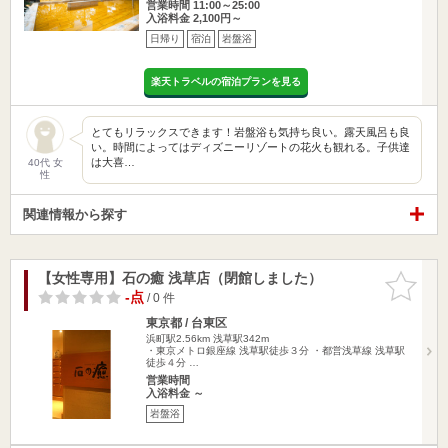
営業時間 11:00～25:00
入浴料金 2,100円～
日帰り
宿泊
岩盤浴
楽天トラベルの宿泊プランを見る
とてもリラックスできます！岩盤浴も気持ち良い。露天風呂も良
い。時間によってはディズニーリゾートの花火も観れる。子供達
は大喜…
40代 女
性
関連情報から探す
【女性専用】石の癒 浅草店（閉館しました）
お気に入
りに追加
-点
/ 0 件
東京都 / 台東区
浜町駅2.56km
浅草駅342m
・東京メトロ銀座線 浅草駅徒歩３分 ・都営浅草線 浅草駅
徒歩４分 …
営業時間
入浴料金 ～
岩盤浴