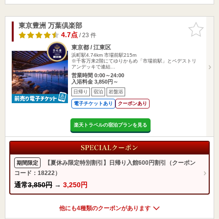
東京豊洲 万葉倶楽部
お気に入
りに追加
4.7点
/ 23 件
東京都 / 江東区
浜町駅4.74km
市場前駅215m
※千客万来2階にてゆりかもめ「市場前駅」とペデストリ
アンデッキで連結…
営業時間 0:00～24:00
入浴料金 3,850円～
日帰り
宿泊
岩盤浴
電子チケットあり
クーポンあり
楽天トラベルの宿泊プランを見る
【夏休み限定特別割引】日帰り入館600円割引（クーポン
期間限定
コード：18222）
通常
3,850円
→
3,250円
他にも4種類のクーポンがあります