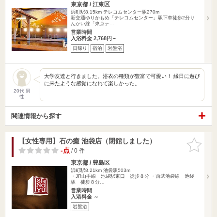
東京都 / 江東区
浜町駅8.15km
テレコムセンター駅270m
新交通ゆりかもめ「テレコムセンター」駅下車徒歩2分り
んかい線「東京テ…
営業時間
入浴料金 2,768円～
日帰り
宿泊
岩盤浴
大学友達と行きました。浴衣の種類が豊富で可愛い！ 縁日に遊び
に来たような感覚になれて楽しかった。
20代 男
性
関連情報から探す
【女性専用】石の癒 池袋店（閉館しました）
お気に入
りに追加
-点
/ 0 件
東京都 / 豊島区
浜町駅8.21km
池袋駅503m
・JR山手線 池袋駅東口 徒歩８分 ・西武池袋線 池袋
駅 徒歩８分…
営業時間
入浴料金 ～
岩盤浴