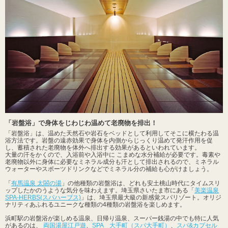
「岩盤浴」で身体をじわじわ温めて老廃物を排出！
「岩盤浴」は、温めた天然石や岩石をベッドとして利用してそこに横たわる温
浴方法です。岩盤の遠赤効果で身体を内側からじっくり温めて発汗作用を促
し、蓄積された老廃物を体外へ排出する効果があるといわれています。
大量の汗をかくので、入浴前や入浴中に こまめな水分補給が必要です。毒素や
老廃物以外に身体に必要なミネラル成分も汗として排出されるので、ミネラル
ウォーターやスポーツドリンクなどでミネラル分の補給も心がけましょう。
「
有馬温泉 太閤の湯
」の他種類の岩盤浴は、どれも安土桃山時代にタイムスリ
ップしたかのうような気分を味わえます。埼玉県さいたま市にある「
美楽温泉
SPA-HERBS(スパハーブス)
」は、埼玉県最大級の新感覚スパリゾート。オリジ
ナリティあふれるユニークな種類の4種類の岩盤浴を楽しめます。
浜町駅の岩盤浴が楽しめる温泉、日帰り温泉、スーパー銭湯の中でも特に人気
があるのは、
両国湯屋江戸遊
、
SPA 大手町（スパ大手町）
、
スパ&カプセル