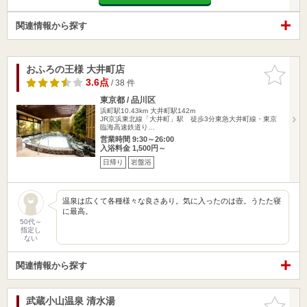
関連情報から探す
おふろの王様 大井町店
お気に入
りに追加
3.6点
/ 38 件
東京都 / 品川区
浜町駅10.43km
大井町駅142m
JR京浜東北線「大井町」駅 徒歩3分東急大井町線・東京
臨海高速鉄道り…
営業時間 9:30～26:00
入浴料金 1,500円～
日帰り
岩盤浴
温泉は広くて各種様々な良さあり。気に入ったのは壺。うたた寝
に最高。
50代～
指定し
ない
関連情報から探す
武蔵小山温泉 清水湯
お気に入