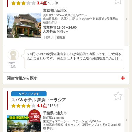
りに追加
3.4点
/ 65 件
東京都 / 品川区
浜町駅10.52km
武蔵小山駅273m
東急目黒線 武蔵小山駅より徒歩5分 首都高速2号目黒線
荏原出口よ…
営業時間 12:00～24:00
入浴料金 550円～
日帰り
岩盤浴
550円で2種の泉質堪能出来るのは奇跡的で有難いです。ご近所さ
んが羨ましいです。 黄金湯はナトリウム塩化物強塩温泉のかけ…
50代～
女性
関連情報から探す
お気に入
今空いています
りに追加
スパ＆ホテル 舞浜ユーラシア
4.1点
/ 138 件
千葉県 / 浦安市
浜町駅11.86km
東京ディズニーシー・ステーション駅524m
首都高速湾岸線 浦安ランプ、葛西ランプより約6分 JR京葉
線 舞浜…