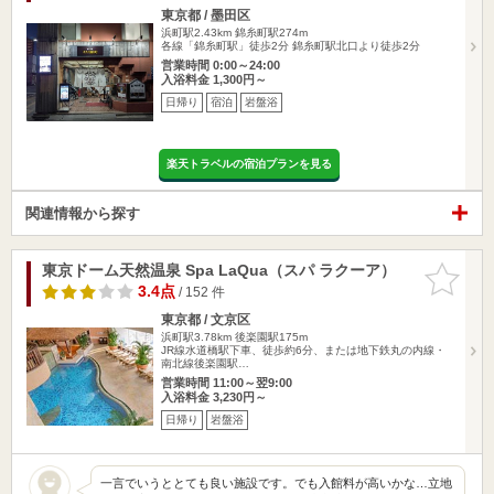
東京都 / 墨田区
浜町駅2.43km
錦糸町駅274m
各線「錦糸町駅」徒歩2分 錦糸町駅北口より徒歩2分
営業時間 0:00～24:00
入浴料金 1,300円～
日帰り
宿泊
岩盤浴
楽天トラベルの宿泊プランを見る
関連情報から探す
東京ドーム天然温泉 Spa LaQua（スパ ラクーア）
お気に入
りに追加
3.4点
/ 152 件
東京都 / 文京区
浜町駅3.78km
後楽園駅175m
JR線水道橋駅下車、徒歩約6分、または地下鉄丸の内線・
南北線後楽園駅…
営業時間 11:00～翌9:00
入浴料金 3,230円～
日帰り
岩盤浴
一言でいうととても良い施設です。でも入館料が高いかな…立地