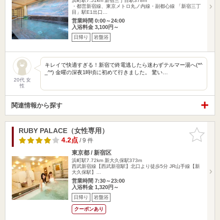
浜町駅7.51km
新宿三丁目駅378m
・都営新宿線、東京メトロ丸ノ内線・副都心線 「新宿三丁
目」駅E1出口…
営業時間 0:00～24:00
入浴料金 3,100円～
日帰り
岩盤浴
キレイで快適すぎる！新宿で終電逃したら迷わずテルマー湯へ(*^
_^*) 金曜の深夜1時頃に初めて行きました。 驚い…
20代 女
性
関連情報から探す
RUBY PALACE（女性専用）
お気に入
りに追加
4.2点
/ 9 件
東京都 / 新宿区
浜町駅7.72km
新大久保駅373m
西武新宿線【西武新宿駅】北口より徒歩5分 JR山手線【新
大久保駅】…
営業時間 7:30～23:00
入浴料金 1,320円～
日帰り
岩盤浴
クーポンあり