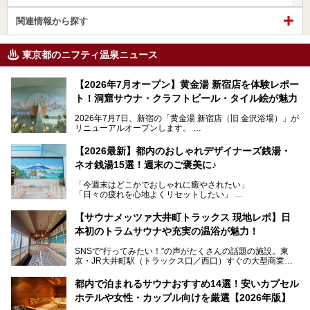
関連情報から探す
東京都のニフティ温泉ニュース
【2026年7月オープン】黄金湯 新宿店を体験レポー
ト！洞窟サウナ・クラフトビール・タイル絵が魅力
2026年7月7日、新宿の「黄金湯 新宿店（旧 金沢浴場）」が
リニューアルオープンします。
レトロでノスタルジックなタイル絵はそのまま、昔からここ
【2026最新】都内のおしゃれデザイナーズ銭湯・
を知る地元の人にも、新しく足を運んでくれる人にも愛され
ネオ銭湯15選！週末のご褒美に♪
る、今の時代の"銭湯"として生まれ変わりました。洞窟のよ
うなユニークなサウナ、自家醸造のクラフトビールが飲める
「今週末はどこかでおしゃれに癒やされたい」
ビアバーなど、新しく登場したスポットも併せて紹介しま
「日々の疲れを心地よくリセットしたい」
す。充実した設備があるのに、基本の入浴料が銭湯価格の5
──そんなときにおすすめなのが、今、都内で大きなブーム
50円というのも嬉しすぎます！
となっている新しいスタイルの銭湯です。
【サウナメッツァ大井町トラックス 現地レポ】日
本初のトラムサウナや充実の温浴が魅力！
最近、SNSやメディアで「デザイナーズ銭湯」や「ネオ銭
湯」という言葉をよく耳にしませんか？
SNSで“行ってみたい！”の声がたくさんの話題の施設。東
京・JR大井町駅（トラックス口／西口）すぐの大型商業施
本記事では、そもそもこれらがどんな銭湯なのか、その気に
設・大井町 トラックスに、2026年3月28日、「サウナメッ
なる違いを分かりやすく解説！さらに、都内で絶対に外せな
ツァ大井町トラックス」がニューオープン。施設の様子をレ
いおしゃれな名店15選を、おすすめの順番で一挙にご紹介
都内で泊まれるサウナおすすめ14選！安いカプセル
ポ―トします。
します。
ホテルや女性・カップル向けを厳選【2026年版】