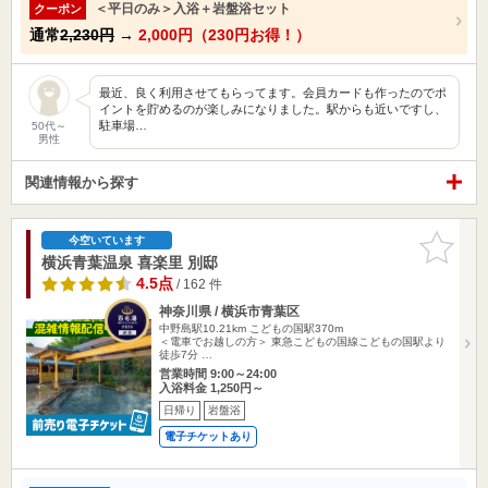
＜平日のみ＞入浴＋岩盤浴セット
クーポン
通常
2,230円
→
2,000円（230円お得！）
最近、良く利用させてもらってます。会員カードも作ったのでポ
イントを貯めるのが楽しみになりました。駅からも近いですし、
駐車場…
50代～
男性
関連情報から探す
お気に入
今空いています
りに追加
横浜青葉温泉 喜楽里 別邸
4.5点
/ 162 件
神奈川県 / 横浜市青葉区
中野島駅10.21km
こどもの国駅370m
＜電車でお越しの方＞ 東急こどもの国線こどもの国駅より
徒歩7分 …
営業時間 9:00～24:00
入浴料金 1,250円～
日帰り
岩盤浴
電子チケットあり