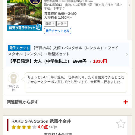
中野島駅8.50km
武蔵新城駅1.00km
溝の口駅南口 東急バス⑤番乗り場「蟹ヶ谷」行き「橘小
学校」下車すぐ
営業時間 9:00～24:00
入浴料金 1,080円～
日帰り
岩盤浴
電子チケットあり
【平日のみ】入館＋バスタオル（レンタル）＋フェイ
電子チケット
スタオル（レンタル）＋岩盤浴セット
【平日限定】大人（中学生以上）
1980円
→
1830円
ちょうどいい日帰り温泉。 仕事終わり、安く岩盤浴できるとこな
いかなーとクーポン探してたら見つけて、金曜夜に行きました。
…
30代 女
性
関連情報から探す
RAKU SPA Station 武蔵小金井
お気に入
りに追加
4.0点
/ 4 件
東京都 / 小金井市