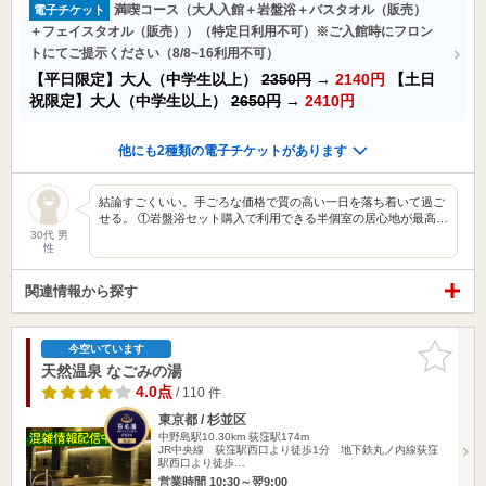
満喫コース（大人入館＋岩盤浴＋バスタオル（販売）
電子チケット
＋フェイスタオル（販売））（特定日利用不可）※ご入館時にフロン
トにてご提示ください（8/8~16利用不可）
【平日限定】大人（中学生以上）
2350円
→
2140円
【土日
祝限定】大人（中学生以上）
2650円
→
2410円
他にも2種類の電子チケットがあります
結論すごくいい。手ごろな価格で質の高い一日を落ち着いて過ご
せる。 ①岩盤浴セット購入で利用できる半個室の居心地が最高…
30代 男
性
関連情報から探す
お気に入
今空いています
りに追加
天然温泉 なごみの湯
4.0点
/ 110 件
東京都 / 杉並区
中野島駅10.30km
荻窪駅174m
JR中央線 荻窪駅西口より徒歩1分 地下鉄丸ノ内線荻窪
駅西口より徒歩…
営業時間 10:30～翌9:00