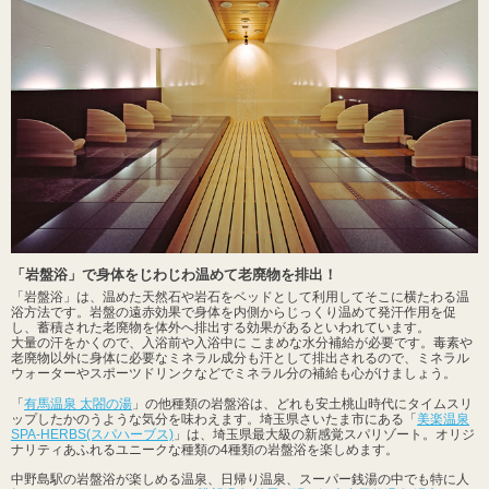
「岩盤浴」で身体をじわじわ温めて老廃物を排出！
「岩盤浴」は、温めた天然石や岩石をベッドとして利用してそこに横たわる温
浴方法です。岩盤の遠赤効果で身体を内側からじっくり温めて発汗作用を促
し、蓄積された老廃物を体外へ排出する効果があるといわれています。
大量の汗をかくので、入浴前や入浴中に こまめな水分補給が必要です。毒素や
老廃物以外に身体に必要なミネラル成分も汗として排出されるので、ミネラル
ウォーターやスポーツドリンクなどでミネラル分の補給も心がけましょう。
「
有馬温泉 太閤の湯
」の他種類の岩盤浴は、どれも安土桃山時代にタイムスリ
ップしたかのうような気分を味わえます。埼玉県さいたま市にある「
美楽温泉
SPA-HERBS(スパハーブス)
」は、埼玉県最大級の新感覚スパリゾート。オリジ
ナリティあふれるユニークな種類の4種類の岩盤浴を楽しめます。
中野島駅の岩盤浴が楽しめる温泉、日帰り温泉、スーパー銭湯の中でも特に人