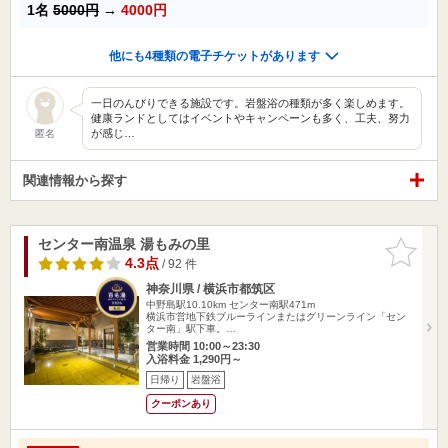
1名
5000円
→
4000円
他にも4種類の電子チケットがあります
一日のんびりできる施設です。岩盤浴の種類が多く楽しめます。
健康ランドとしてはイベントやキャンペーンも多く、工夫、努力
が感じ…
匿名
関連情報から探す
センター南温泉 湯もみの里
お気に入
りに追加
4.3点
/ 92 件
神奈川県 / 横浜市都筑区
中野島駅10.10km
センター南駅471m
横浜市営地下鉄ブルーラインまたはグリーンライン「セン
ター南」駅下車。…
営業時間 10:00～23:30
入浴料金 1,290円～
日帰り
岩盤浴
クーポンあり