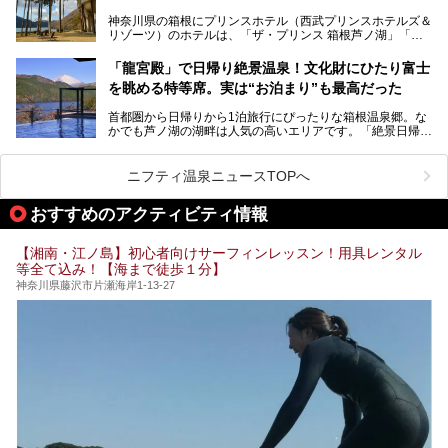
奈川県のスーパー銭湯。
神奈川県の箱根にプリンスホテル（西武プリンスホテルズ＆
神奈川県には、サウナや岩盤浴、一日中遊べるエンタメ施設
リゾーツ）のホテルは、「ザ・プリンス 箱根芦ノ湖」「芦
など、“非日常”を味わえるスーパー銭湯が数多く揃っていま
ノ湖畔 蛸川温泉 龍宮殿」「箱根湯の花プリンスホテル」
す。しかし、選択肢が多いからこそ「どの施設か迷ってしま
「箱根仙石原プリンスホテル」と4軒あり、今回ご紹介する
う」という人も多いはず。
「龍宮殿」で日帰り絶景温泉！文化財にひたり富士
「ザ・プリンス 箱根芦ノ湖」は、その中でもフラッグシッ
を眺める特等席。実は“お泊まり”も最高だった
プ（旗艦）に位置づけられる特別なホテルです。
そこで今回は、神奈川県内の人気施設26選を「安さ」「岩
盤浴・漫画の充実度」「景色の良さ」「高級感」「深夜営
首都圏から日帰りから1泊旅行にぴったりな箱根温泉郷。な
昭和の日本を代表する建築家の一人、村野藤吾が芦ノ湖の畔
業」「駅近」など、目的別に厳選して紹介します。
かでも芦ノ湖の湖畔は人気の高いエリアです。「絶景日帰り
に建てた桃源郷のようなホテルがここ。自家源泉の温泉や、
今の気分にぴったりの施設を見つけて、最高のリフレッシュ
温泉 龍宮殿本館」は、露天風呂から芦ノ湖と富士山の両方
こだわりぬいた食もあわせて、このホテルの魅力をレポート
時間を過ごす参考にしていただけますと幸いです。
が楽しめるまさに眺望自慢の日帰り温泉。
します。
ニフティ温泉ニュースTOPへ
そしてここは全24室の「箱根 芦ノ湖畔蛸川温泉 龍宮殿」と
───
して宿泊もできます。宿泊者は「龍宮殿本館」の営業時間に
提供元：株式会社西武・プリンスホテルズワールドワイド
おすすめのアクティビティ情報
加えて、朝6時からの宿泊者専用時間帯にも「龍宮殿本館」
【PR】
のお風呂が利用できます。
この記事はザ・プリンス 箱根芦ノ湖のPR記事です。
【湘南・江ノ島】初心者向けサーフィンレッスン！用具レンタル
今回は日帰り温泉としての「絶景日帰り温泉 龍宮殿本館
等全て込み！【海まで徒歩１分】
（以下、龍宮殿本館）」と、旅館としての「箱根 芦ノ湖畔
蛸川温泉 龍宮殿（以下、龍宮殿）」の両方の魅力をたっぷ
神奈川県藤沢市片瀬海岸1-13-27
りお伝えします！
ここは箱根神社、九頭龍神社、白龍神社、箱根元宮と箱根の
4つの神社に囲まれたパワースポットです。
───
提供元：株式会社西武・プリンスホテルズワールドワイド
【PR】
この記事は箱根 芦ノ湖畔蛸川温泉 龍宮殿のPR記事です。