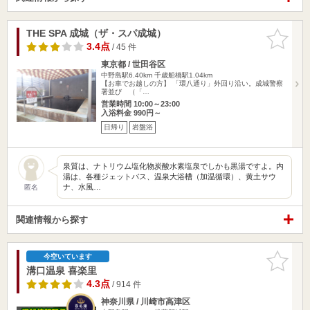
THE SPA 成城（ザ・スパ成城）
お気に入
りに追加
3.4点
/ 45 件
東京都 / 世田谷区
中野島駅6.40km
千歳船橋駅1.04km
【お車でお越しの方】 「環八通り」外回り沿い。成城警察
署並び （「…
営業時間 10:00～23:00
入浴料金 990円～
日帰り
岩盤浴
泉質は、ナトリウム塩化物炭酸水素塩泉でしかも黒湯ですよ。内
湯は、各種ジェットバス、温泉大浴槽（加温循環）、黄土サウ
ナ、水風…
匿名
関連情報から探す
お気に入
今空いています
りに追加
溝口温泉 喜楽里
4.3点
/ 914 件
神奈川県 / 川崎市高津区