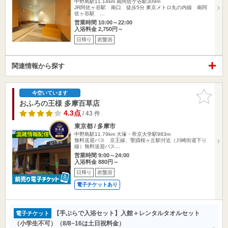
中野島駅11.14km
南阿佐ケ谷駅309m
JR阿佐ヶ谷駅 南口 徒歩5分 東京メトロ丸の内線 南阿
佐ヶ谷駅 …
営業時間 10:00～22:00
入浴料金 2,750円～
日帰り
岩盤浴
関連情報から探す
お気に入
今空いています
りに追加
おふろの王様 多摩百草店
4.3点
/ 43 件
東京都 / 多摩市
中野島駅11.79km
大塚・帝京大学駅983m
無料送迎バス 京王線、聖蹟桜ヶ丘駅付近（川崎街道下り
線）無料送迎バス…
営業時間 9:00～24:00
入浴料金 880円～
日帰り
岩盤浴
電子チケットあり
【手ぶらで入浴セット】入館＋レンタルタオルセット
電子チケット
（小学生不可）（8/8~16は土日祝料金）