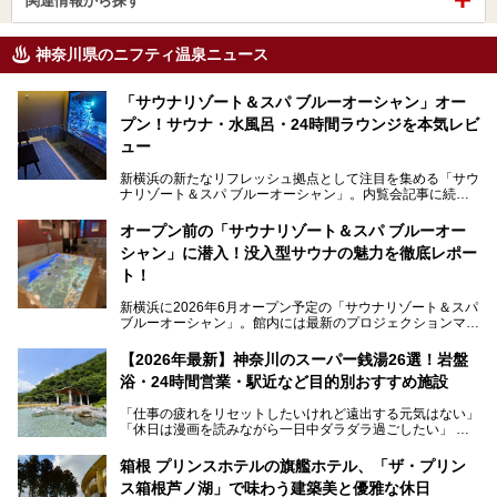
関連情報から探す
神奈川県のニフティ温泉ニュース
「サウナリゾート＆スパ ブルーオーシャン」オー
プン！サウナ・水風呂・24時間ラウンジを本気レビ
ュー
新横浜の新たなリフレッシュ拠点として注目を集める「サウ
ナリゾート＆スパ ブルーオーシャン」。内覧会記事に続
き、今回は実際に体験してみたリアルな様子をレポートしま
す。サウナや水風呂の気持ちよさはもちろん、リラックスス
オープン前の「サウナリゾート＆スパ ブルーオー
ペースの過ごしやすさまで徹底チェック。新横浜エリアで日
シャン」に潜入！没入型サウナの魅力を徹底レポー
常の疲れをリセットしたい人、ライブやスポーツ観戦遠征組
は必見です。
ト！
新横浜に2026年6月オープン予定の「サウナリゾート＆スパ
ブルーオーシャン」。館内には最新のプロジェクションマッ
ピングが多用され、まるで世界を旅しているかのような圧倒
的な“没入感（イマーシブ）”を体験できます。
【2026年最新】神奈川のスーパー銭湯26選！岩盤
浴・24時間営業・駅近など目的別おすすめ施設
「仕事の疲れをリセットしたいけれど遠出する元気はない」
今回は、そんな大注目の施設に一足先にお邪魔し、その全貌
「休日は漫画を読みながら一日中ダラダラ過ごしたい」
を見学させていただきました！
「子ども連れでも気兼ねなく、家事を忘れてリフレッシュし
たい」
サウナ室の中に咲き誇る桜、魚たちが泳ぐ水風呂、そしてバ
箱根 プリンスホテルの旗艦ホテル、「ザ・プリン
リのビーチを思わせる休憩スペース…。驚きの連続だった館
ス箱根芦ノ湖」で味わう建築美と優雅な休日
そんな「癒やされたい」という願いを叶えてくれるのが、神
内の様子をレポートします！