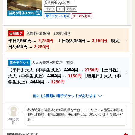
入浴料金 2,300円～
日帰り
宿泊
岩盤浴
電子チケットあり
クーポンあり
入館料+岩盤浴 200円引き
会員限定
平日
2,950円
→
2,750円
土日祝
3,350円
→
3,150円
特定
日
3,450円
→
3,250円
大人入館料+岩盤浴 割引
電子チケット
【平日】大人（中学生以上）
2950円
→
2750円
【土日祝】
大人（中学生以上）
3350円
→
3150円
【特定日】大人（中
学生以上）
3450円
→
3250円
他にも1種類の電子チケットがあります
都内近郊で岩盤浴無制限利用なのは、ここだけ！岩盤浴の種類も
3階に5種類、5階に2種類。更に5階には、寒い氷のような部屋が
あ…
40代 女
性
関連情報から探す