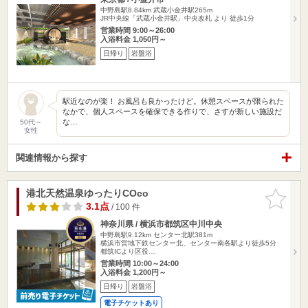
中野島駅8.84km
武蔵小金井駅265m
JR中央線「武蔵小金井駅」中央改札 より 徒歩1分
営業時間 9:00～26:00
入浴料金 1,050円～
日帰り
岩盤浴
駅近なのが楽！ お風呂も良かったけど。休憩スペースが限られた
なかで、個人スペースを確保できる作りで、さすが新しい施設だ
な…
50代～
女性
関連情報から探す
港北天然温泉ゆったりCOco
お気に入
りに追加
3.1点
/ 100 件
神奈川県 / 横浜市都筑区中川中央
中野島駅9.12km
センター北駅381m
横浜市営地下鉄センター北、センター南各駅より徒歩5分
都筑ICより区役…
営業時間 10:00～24:00
入浴料金 1,200円～
日帰り
岩盤浴
電子チケットあり