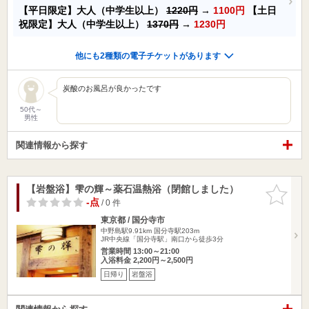
【平日限定】大人（中学生以上）
1220円
→
1100円
【土日
祝限定】大人（中学生以上）
1370円
→
1230円
他にも2種類の電子チケットがあります
炭酸のお風呂が良かったです
50代～
男性
関連情報から探す
【岩盤浴】雫の輝～薬石温熱浴（閉館しました）
お気に入
りに追加
-点
/ 0 件
東京都 / 国分寺市
中野島駅9.91km
国分寺駅203m
JR中央線「国分寺駅」南口から徒歩3分
営業時間 13:00～21:00
入浴料金 2,200円～2,500円
日帰り
岩盤浴