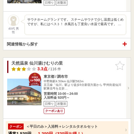
日帰り
岩盤浴
サウナホームグランドです。 スチームサウナで少し温度は低くめ
ですが、私にはベスト！ 水風呂も丁度良い水温で最高です。 …
40代 男
性
関連情報から探す
天然温泉 仙川湯けむりの里
お気に入
りに追加
3.3点
/ 116 件
東京都 / 調布市
中野島駅4.50km
仙川駅582m
京王線「仙川」駅より徒歩5分新宿方面から 甲州街道仙川
駅東信号を左折…
営業時間 10:00～24:00
入浴料金 920円～
日帰り
岩盤浴
クーポンあり
＜平日のみ＞入浴料＋レンタルタオルセット
クーポン
通常
1,520円
→
1,200円（320円お得！）