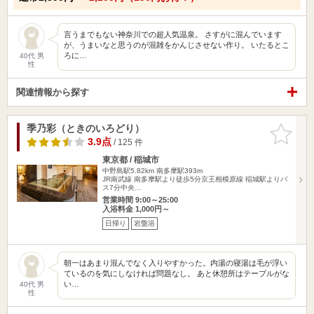
言うまでもない神奈川での超人気温泉。 さすがに混んでいます
が、うまいなと思うのが混雑をかんじさせない作り。 いたるとこ
ろに…
40代 男
性
関連情報から探す
季乃彩（ときのいろどり）
お気に入
りに追加
3.9点
/ 125 件
東京都 / 稲城市
中野島駅5.82km
南多摩駅393m
JR南武線 南多摩駅より徒歩5分京王相模原線 稲城駅よりバ
ス7分中央…
営業時間 9:00～25:00
入浴料金 1,000円～
日帰り
岩盤浴
朝一はあまり混んでなく入りやすかった。内湯の寝湯は毛が浮い
ているのを気にしなければ問題なし。 あと休憩所はテーブルがな
い…
40代 男
性