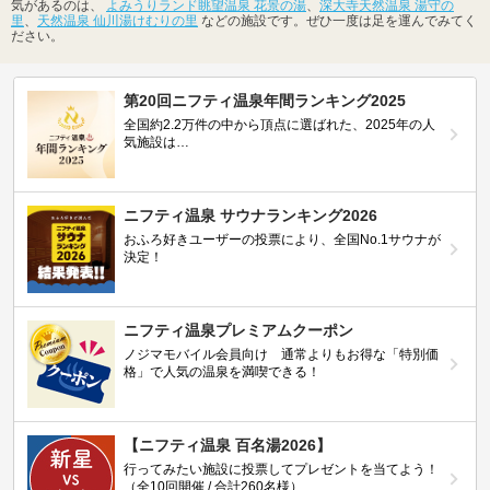
気があるのは、
よみうりランド眺望温泉 花景の湯
、
深大寺天然温泉 湯守の
里
、
天然温泉 仙川湯けむりの里
などの施設です。ぜひ一度は足を運んでみてく
ださい。
第20回ニフティ温泉年間ランキング2025
全国約2.2万件の中から頂点に選ばれた、2025年の人
気施設は…
ニフティ温泉 サウナランキング2026
おふろ好きユーザーの投票により、全国No.1サウナが
決定！
ニフティ温泉プレミアムクーポン
ノジマモバイル会員向け 通常よりもお得な「特別価
格」で人気の温泉を満喫できる！
【ニフティ温泉 百名湯2026】
行ってみたい施設に投票してプレゼントを当てよう！
（全10回開催 / 合計260名様）