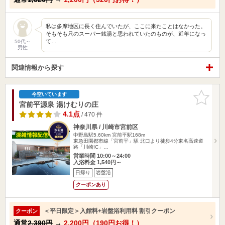
私は多摩地区に長く住んでいたが、ここに来たことはなかった。
そもそも只のスーパー銭湯と思われていたのものが、近年になっ
て…
50代～
男性
関連情報から探す
お気に入
今空いています
りに追加
宮前平源泉 湯けむりの庄
4.1点
/ 470 件
神奈川県 / 川崎市宮前区
中野島駅5.60km
宮前平駅168m
東急田園都市線「宮前平」駅 北口より徒歩4分東名高速道
路「川崎IC」…
営業時間 10:00～24:00
入浴料金 1,540円～
日帰り
岩盤浴
クーポンあり
＜平日限定＞入館料+岩盤浴利用料 割引クーポン
クーポン
通常
2,390円
→
2,200円（190円お得！）