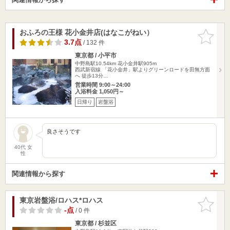
おふろの王様 花小金井店(はなこがねい）
お気に入
りに追加
3.7点
/ 132 件
東京都 / 小平市
中野島駅10.54km
花小金井駅905m
西武新宿線 「花小金井」駅よりグリーンロードを田無方面
へ 徒歩13分…
営業時間 9:00～24:00
入浴料金 1,050円～
日帰り
岩盤浴
良さそうです
40代 女
性
関連情報から探す
東京岩盤浴/ロハス*ロハス
お気に入
りに追加
-点
/ 0 件
東京都 / 杉並区