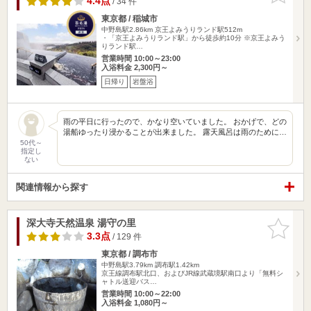
4.4点
/ 34 件
東京都 / 稲城市
中野島駅2.86km
京王よみうりランド駅512m
・「京王よみうりランド駅」から徒歩約10分 ※京王よみう
りランド駅…
営業時間 10:00～23:00
入浴料金 2,300円～
日帰り
岩盤浴
雨の平日に行ったので、かなり空いていました。 おかげで、どの
湯船ゆったり浸かることが出来ました。 露天風呂は雨のために…
50代～
指定し
ない
関連情報から探す
深大寺天然温泉 湯守の里
お気に入
りに追加
3.3点
/ 129 件
東京都 / 調布市
中野島駅3.79km
調布駅1.42km
京王線調布駅北口、およびJR線武蔵境駅南口より「無料シ
ャトル送迎バス…
営業時間 10:00～22:00
入浴料金 1,080円～