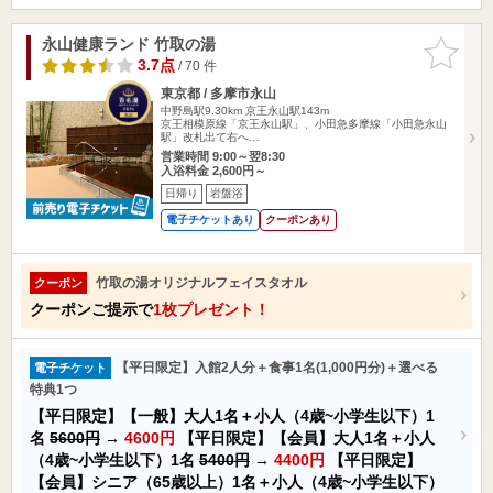
永山健康ランド 竹取の湯
お気に入
りに追加
3.7点
/ 70 件
東京都 / 多摩市永山
中野島駅9.30km
京王永山駅143m
京王相模原線「京王永山駅」、小田急多摩線「小田急永山
駅」改札出て右へ…
営業時間 9:00～翌8:30
入浴料金 2,600円～
日帰り
岩盤浴
電子チケットあり
クーポンあり
竹取の湯オリジナルフェイスタオル
クーポン
クーポンご提示で
1枚プレゼント！
【平日限定】入館2人分＋食事1名(1,000円分)＋選べる
電子チケット
特典1つ
【平日限定】【一般】大人1名＋小人（4歳~小学生以下）1
名
5600円
→
4600円
【平日限定】【会員】大人1名＋小人
（4歳~小学生以下）1名
5400円
→
4400円
【平日限定】
【会員】シニア（65歳以上）1名＋小人（4歳~小学生以下）