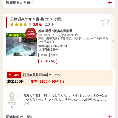
関連情報から探す
天然温泉すすき野湯けむりの里
お気に入
りに追加
3.8点
/ 116 件
神奈川県 / 横浜市青葉区
中野島駅6.15km
あざみ野駅2.50km
東急田園都市線 あざみ野駅より無料シャトルバス利用10分
東名高速道路…
営業時間 7:00～22:00
入浴料金 780円～
日帰り
岩盤浴
クーポンあり
新規会員登録無料クーポン
クーポン
通常
200円
→
無料（200円お得！）
湯巡り4日目、今日も母と二人で。。 外観はちょっと古めかと思
いましたが中はきれいでした。既掲のとおり天井がかっこよし。
お湯…
20代 男
性
関連情報から探す