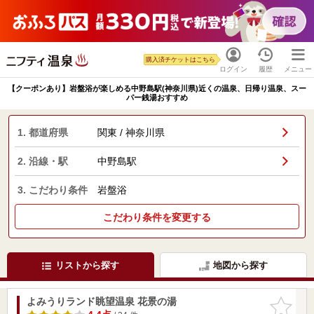
購入済チケットはこちら
ログイン
履歴
メニュー
【クーポンあり】岩盤浴が楽しめる中野島駅(神奈川県)近くの温泉、日帰り温泉、スー
パー銭湯おすすめ
1. 都道府県
関東 / 神奈川県
2. 沿線・駅
中野島駅
3. こだわり条件
岩盤浴
こだわり条件を変更する
リストから探す
地図から探す
よみうりランド眺望温泉 花景の湯
お気に入
りに追加