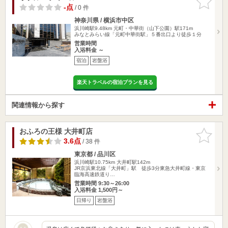
りに追加
-点
/ 0 件
神奈川県 / 横浜市中区
浜川崎駅9.48km
元町・中華街（山下公園）駅171m
みなとみらい線「元町中華街駅」５番出口より徒歩１分
営業時間
入浴料金 ～
宿泊
岩盤浴
楽天トラベルの宿泊プランを見る
関連情報から探す
おふろの王様 大井町店
お気に入
りに追加
3.6点
/ 38 件
東京都 / 品川区
浜川崎駅10.75km
大井町駅142m
JR京浜東北線「大井町」駅 徒歩3分東急大井町線・東京
臨海高速鉄道り…
営業時間 9:30～26:00
入浴料金 1,500円～
日帰り
岩盤浴