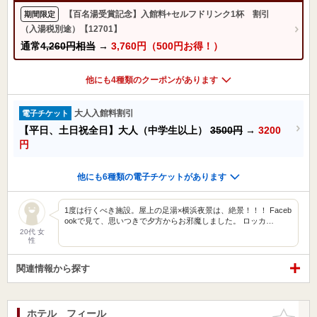
【百名湯受賞記念】入館料+セルフドリンク1杯 割引
期間限定
（入湯税別途）【12701】
通常
4,260円相当
→
3,760円（500円お得！）
他にも4種類のクーポンがあります
大人入館料割引
電子チケット
【平日、土日祝全日】大人（中学生以上）
3500円
→
3200
円
他にも6種類の電子チケットがあります
1度は行くべき施設。屋上の足湯×横浜夜景は、絶景！！！ Faceb
ookで見て、思いつきで夕方からお邪魔しました。 ロッカ…
20代 女
性
関連情報から探す
ホテル フィール
お気に入