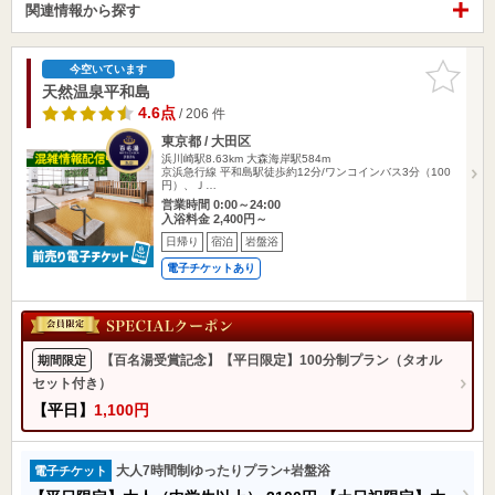
関連情報から探す
お気に入
今空いています
りに追加
天然温泉平和島
4.6点
/ 206 件
東京都 / 大田区
浜川崎駅8.63km
大森海岸駅584m
京浜急行線 平和島駅徒歩約12分/ワンコインバス3分（100
円）、Ｊ…
営業時間 0:00～24:00
入浴料金 2,400円～
日帰り
宿泊
岩盤浴
電子チケットあり
【百名湯受賞記念】【平日限定】100分制プラン（タオル
期間限定
セット付き）
【平日】
1,100円
大人7時間制ゆったりプラン+岩盤浴
電子チケット