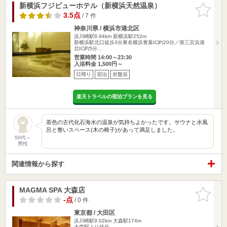
新横浜フジビューホテル（新横浜天然温泉）
お気に入
りに追加
3.5点
/ 7 件
神奈川県 / 横浜市港北区
浜川崎駅8.94km
新横浜駅252m
新横浜駅北口徒歩3分東名横浜青葉IC約20分／第三京浜港
北IC約5分…
営業時間 14:00～23:30
入浴料金 1,500円～
日帰り
宿泊
岩盤浴
楽天トラベルの宿泊プランを見る
茶色の古代化石海水の温泉が気持ちよかったです。サウナと水風
呂と整いスペース(木の椅子)があって満足しました。
50代～
男性
関連情報から探す
MAGMA SPA 大森店
お気に入
りに追加
-点
/ 0 件
東京都 / 大田区
浜川崎駅9.02km
大森駅174m
大森駅より徒歩