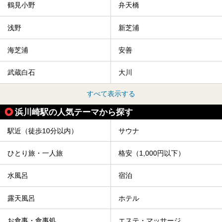
鶴見小野
弁天橋
浅野
新芝浦
海芝浦
安善
武蔵白石
大川
すべて表示する
浜川崎駅の人気テーマから探す
駅近（徒歩10分以内）
サウナ
ひとり旅・一人旅
格安（1,000円以下）
水風呂
宿泊
露天風呂
ホテル
お食事・食事処
エステ・マッサージ