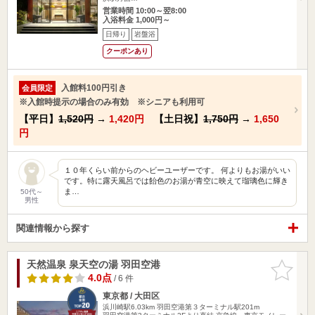
営業時間 10:00～翌8:00
入浴料金 1,000円～
日帰り
岩盤浴
クーポンあり
入館料100円引き
会員限定
※入館時提示の場合のみ有効 ※シニアも利用可
【平日】
1,520円
→
1,420円
【土日祝】
1,750円
→
1,650
円
１０年くらい前からのヘビーユーザーです。 何よりもお湯がいい
です。特に露天風呂では飴色のお湯が青空に映えて瑠璃色に輝き
ま…
50代～
男性
関連情報から探す
天然温泉 泉天空の湯 羽田空港
お気に入
りに追加
4.0点
/ 6 件
東京都 / 大田区
浜川崎駅6.03km
羽田空港第３ターミナル駅201m