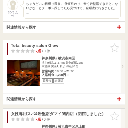
ちょうどいい日帰り温泉。 仕事終わり、安く岩盤浴できるとこな
いかなーとクーポン探してたら見つけて、金曜夜に行きました。
…
30代 女
性
関連情報から探す
Total beauty salon Glow
お気に入
りに追加
-点
/ 0 件
神奈川県 / 横浜市南区
浜川崎駅11.37km
黄金町駅22m
京急線 黄金町駅より徒歩1分
営業時間 10:00～21:00
入浴料金 1,700円～
日帰り
岩盤浴
関連情報から探す
女性専用スパ&岩盤浴ダマイ関内店（閉館しました）
お気に入
りに追加
-点
/ 0 件
神奈川県 / 横浜市中区尾上町