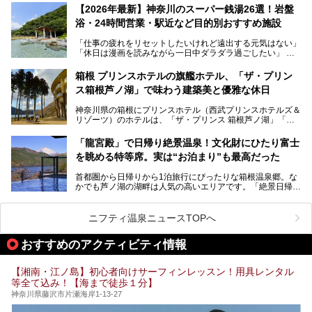
的な“没入感（イマーシブ）”を体験できます。
【2026年最新】神奈川のスーパー銭湯26選！岩盤
浴・24時間営業・駅近など目的別おすすめ施設
「仕事の疲れをリセットしたいけれど遠出する元気はない」
今回は、そんな大注目の施設に一足先にお邪魔し、その全貌
「休日は漫画を読みながら一日中ダラダラ過ごしたい」
を見学させていただきました！
「子ども連れでも気兼ねなく、家事を忘れてリフレッシュし
たい」
サウナ室の中に咲き誇る桜、魚たちが泳ぐ水風呂、そしてバ
箱根 プリンスホテルの旗艦ホテル、「ザ・プリン
リのビーチを思わせる休憩スペース…。驚きの連続だった館
ス箱根芦ノ湖」で味わう建築美と優雅な休日
そんな「癒やされたい」という願いを叶えてくれるのが、神
内の様子をレポートします！
奈川県のスーパー銭湯。
神奈川県の箱根にプリンスホテル（西武プリンスホテルズ＆
神奈川県には、サウナや岩盤浴、一日中遊べるエンタメ施設
リゾーツ）のホテルは、「ザ・プリンス 箱根芦ノ湖」「芦
など、“非日常”を味わえるスーパー銭湯が数多く揃っていま
ノ湖畔 蛸川温泉 龍宮殿」「箱根湯の花プリンスホテル」
す。しかし、選択肢が多いからこそ「どの施設か迷ってしま
「箱根仙石原プリンスホテル」と4軒あり、今回ご紹介する
う」という人も多いはず。
「龍宮殿」で日帰り絶景温泉！文化財にひたり富士
「ザ・プリンス 箱根芦ノ湖」は、その中でもフラッグシッ
を眺める特等席。実は“お泊まり”も最高だった
プ（旗艦）に位置づけられる特別なホテルです。
そこで今回は、神奈川県内の人気施設26選を「安さ」「岩
盤浴・漫画の充実度」「景色の良さ」「高級感」「深夜営
首都圏から日帰りから1泊旅行にぴったりな箱根温泉郷。な
昭和の日本を代表する建築家の一人、村野藤吾が芦ノ湖の畔
業」「駅近」など、目的別に厳選して紹介します。
かでも芦ノ湖の湖畔は人気の高いエリアです。「絶景日帰り
に建てた桃源郷のようなホテルがここ。自家源泉の温泉や、
今の気分にぴったりの施設を見つけて、最高のリフレッシュ
温泉 龍宮殿本館」は、露天風呂から芦ノ湖と富士山の両方
こだわりぬいた食もあわせて、このホテルの魅力をレポート
時間を過ごす参考にしていただけますと幸いです。
が楽しめるまさに眺望自慢の日帰り温泉。
します。
ニフティ温泉ニュースTOPへ
そしてここは全24室の「箱根 芦ノ湖畔蛸川温泉 龍宮殿」と
───
して宿泊もできます。宿泊者は「龍宮殿本館」の営業時間に
提供元：株式会社西武・プリンスホテルズワールドワイド
おすすめのアクティビティ情報
加えて、朝6時からの宿泊者専用時間帯にも「龍宮殿本館」
【PR】
のお風呂が利用できます。
この記事はザ・プリンス 箱根芦ノ湖のPR記事です。
【湘南・江ノ島】初心者向けサーフィンレッスン！用具レンタル
今回は日帰り温泉としての「絶景日帰り温泉 龍宮殿本館
等全て込み！【海まで徒歩１分】
（以下、龍宮殿本館）」と、旅館としての「箱根 芦ノ湖畔
蛸川温泉 龍宮殿（以下、龍宮殿）」の両方の魅力をたっぷ
神奈川県藤沢市片瀬海岸1-13-27
りお伝えします！