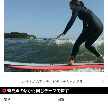
ここは箱根神社、九頭龍神社、白龍神社、箱根元宮と箱根の
4つの神社に囲まれたパワースポットです。
───
提供元：株式会社西武・プリンスホテルズワールドワイド
【PR】
この記事は箱根 芦ノ湖畔蛸川温泉 龍宮殿のPR記事です。
おすすめのアクティビティをもっと見る
鶴見線の駅から同じテーマで探す
鶴見
国道