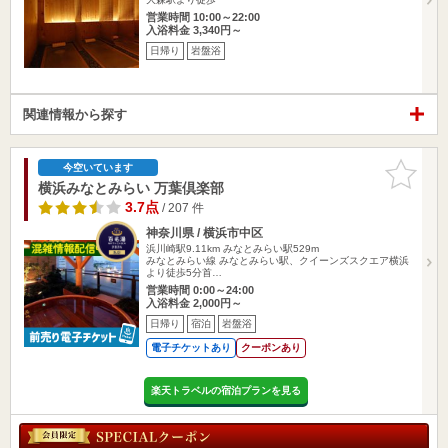
営業時間 10:00～22:00
入浴料金 3,340円～
日帰り
岩盤浴
関連情報から探す
お気に入
今空いています
りに追加
横浜みなとみらい 万葉倶楽部
3.7点
/ 207 件
神奈川県 / 横浜市中区
浜川崎駅9.11km
みなとみらい駅529m
みなとみらい線 みなとみらい駅、クイーンズスクエア横浜
より徒歩5分首…
営業時間 0:00～24:00
入浴料金 2,000円～
日帰り
宿泊
岩盤浴
電子チケットあり
クーポンあり
楽天トラベルの宿泊プランを見る