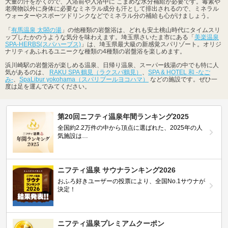
大量の汗をかくので、入浴前や入浴中に こまめな水分補給が必要です。毒素や
老廃物以外に身体に必要なミネラル成分も汗として排出されるので、ミネラル
ウォーターやスポーツドリンクなどでミネラル分の補給も心がけましょう。
「
有馬温泉 太閤の湯
」の他種類の岩盤浴は、どれも安土桃山時代にタイムスリ
ップしたかのうような気分を味わえます。埼玉県さいたま市にある「
美楽温泉
SPA-HERBS(スパハーブス)
」は、埼玉県最大級の新感覚スパリゾート。オリジ
ナリティあふれるユニークな種類の4種類の岩盤浴を楽しめます。
浜川崎駅の岩盤浴が楽しめる温泉、日帰り温泉、スーパー銭湯の中でも特に人
気があるのは、
RAKU SPA 鶴見（ラクスパ鶴見）
、
SPA & HOTEL 和 -なご
み-
、
SpaLibur yokohama（スパリブールヨコハマ）
などの施設です。ぜひ一
度は足を運んでみてください。
第20回ニフティ温泉年間ランキング2025
全国約2.2万件の中から頂点に選ばれた、2025年の人
気施設は…
ニフティ温泉 サウナランキング2026
おふろ好きユーザーの投票により、全国No.1サウナが
決定！
ニフティ温泉プレミアムクーポン