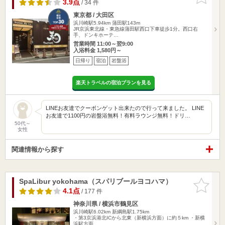
りに追加
3.9点
/ 34 件
東京都 / 大田区
浜川崎駅5.94km
蒲田駅143m
JR京浜東北線・東急線蒲田駅西口下車徒歩1分。西口右
手、ドンキホーテ…
営業時間 11:00～翌9:00
入浴料金 1,580円～
日帰り
宿泊
岩盤浴
楽天トラベルの宿泊プランを見る
LINEお友達でクーポンゲット出来たので行って来ました。 LINE
お友達で1100円の岩盤浴無料！有料ラウンジ無料！ドリ…
50代～
女性
関連情報から探す
SpaLibur yokohama（スパリブールヨコハマ）
お気に入
りに追加
4.1点
/ 177 件
神奈川県 / 横浜市鶴見区
浜川崎駅6.02km
新綱島駅1.75km
・第3京浜港北ICから北東（新横浜方面）に約５km ・新横
浜駅方面…