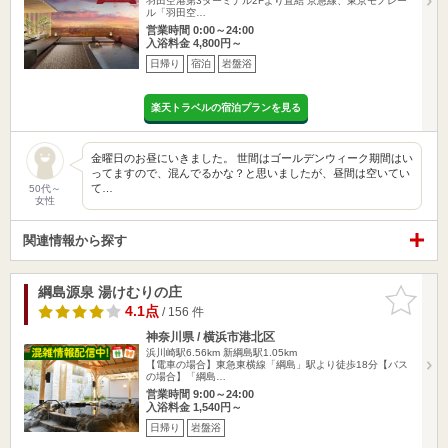
羽田空港第3ターミナル2Fより直結 京急線、東京モノレー
ル「羽田空…
営業時間 0:00～24:00
入浴料金 4,800円～
日帰り
宿泊
岩盤浴
楽天トラベルの宿泊プランを見る
金曜日のお昼にいきました。 世間はゴールデンウィーク期間はい
ってますので、混んでるかな？と思いましたが、昼間は空いてい
て…
50代～
女性
関連情報から探す
綱島源泉 湯けむりの庄
お気に入
りに追加
4.1点
/ 156 件
神奈川県 / 横浜市港北区
浜川崎駅6.56km
新綱島駅1.05km
【電車の場合】東急東横線「綱島」駅より徒歩18分【バス
の場合】「綱島…
営業時間 9:00～24:00
入浴料金 1,540円～
日帰り
岩盤浴