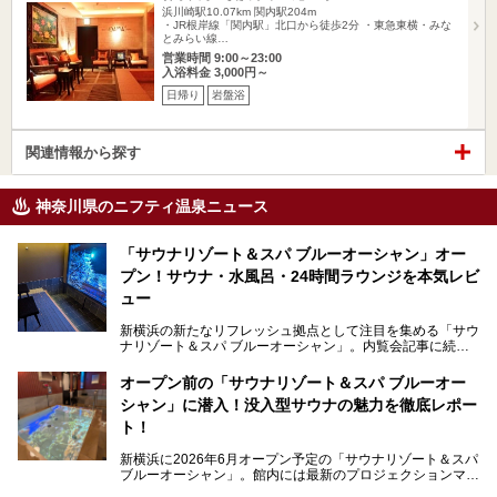
浜川崎駅10.07km
関内駅204m
・JR根岸線「関内駅」北口から徒歩2分 ・東急東横・みな
とみらい線…
営業時間 9:00～23:00
入浴料金 3,000円～
日帰り
岩盤浴
関連情報から探す
神奈川県のニフティ温泉ニュース
「サウナリゾート＆スパ ブルーオーシャン」オー
プン！サウナ・水風呂・24時間ラウンジを本気レビ
ュー
新横浜の新たなリフレッシュ拠点として注目を集める「サウ
ナリゾート＆スパ ブルーオーシャン」。内覧会記事に続
き、今回は実際に体験してみたリアルな様子をレポートしま
す。サウナや水風呂の気持ちよさはもちろん、リラックスス
オープン前の「サウナリゾート＆スパ ブルーオー
ペースの過ごしやすさまで徹底チェック。新横浜エリアで日
シャン」に潜入！没入型サウナの魅力を徹底レポー
常の疲れをリセットしたい人、ライブやスポーツ観戦遠征組
は必見です。
ト！
新横浜に2026年6月オープン予定の「サウナリゾート＆スパ
ブルーオーシャン」。館内には最新のプロジェクションマッ
ピングが多用され、まるで世界を旅しているかのような圧倒