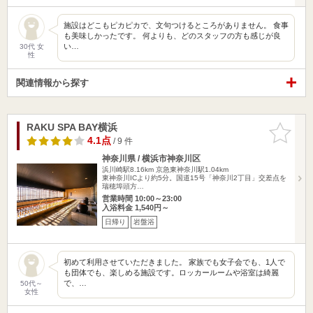
施設はどこもピカピカで、文句つけるところがありません。 食事
も美味しかったです。 何よりも、どのスタッフの方も感じが良
い…
30代 女
性
関連情報から探す
RAKU SPA BAY横浜
お気に入
りに追加
4.1点
/ 9 件
神奈川県 / 横浜市神奈川区
浜川崎駅8.16km
京急東神奈川駅1.04km
東神奈川ICより約5分。国道15号「神奈川2丁目」交差点を
瑞穂埠頭方…
営業時間 10:00～23:00
入浴料金 1,540円～
日帰り
岩盤浴
初めて利用させていただきました。 家族でも女子会でも、1人で
も団体でも、楽しめる施設です。ロッカールームや浴室は綺麗
で、…
50代～
女性