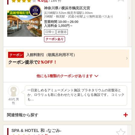
4.0点
/ 184 件
神奈川県 / 横浜市鶴見区元宮
浜川崎駅3.52km
鶴見市場駅1.00km
川崎駅・鶴見駅・武蔵小杉駅より無料送迎バスあり
営業時間 10:00～26:00
入浴料金 1,050円～
日帰り
岩盤浴
クーポンあり
入館料割引（朝風呂利用不可）
クーポン
クーポン提示で
2％OFF！
他にも1種類のクーポンがあります
一日楽しめるアミューズメント施設 プラネタリウムの岩盤浴と
か、ロウリュも歌に合わせたりと楽しくなる施設です。 コミック
も…
40代 男
性
関連情報から探す
SPA & HOTEL 和 -なごみ-
お気に入