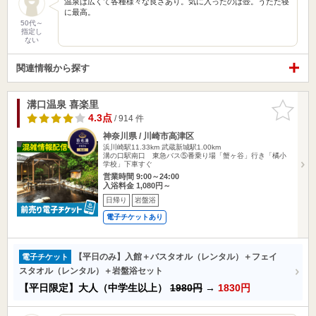
温泉は広くて各種様々な良さあり。気に入ったのは壺。うたた寝
に最高。
50代～
指定し
ない
関連情報から探す
溝口温泉 喜楽里
お気に入
りに追加
4.3点
/ 914 件
神奈川県 / 川崎市高津区
浜川崎駅11.33km
武蔵新城駅1.00km
溝の口駅南口 東急バス⑤番乗り場「蟹ヶ谷」行き「橘小
学校」下車すぐ
営業時間 9:00～24:00
入浴料金 1,080円～
日帰り
岩盤浴
電子チケットあり
【平日のみ】入館＋バスタオル（レンタル）＋フェイ
電子チケット
スタオル（レンタル）＋岩盤浴セット
【平日限定】大人（中学生以上）
1980円
→
1830円