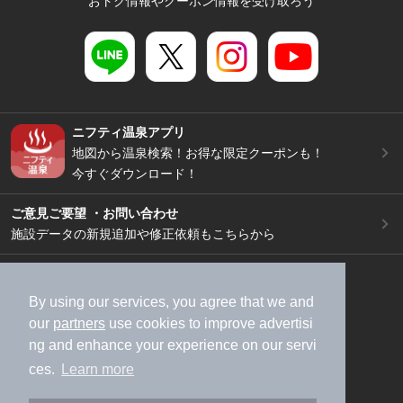
おトク情報やクーポン情報を受け取ろう
ニフティ温泉アプリ
地図から温泉検索！お得な限定クーポンも！
今すぐダウンロード！
ご意見ご要望 ・お問い合わせ
施設データの新規追加や修正依頼もこちらから
スマートフォン
/
PC
加盟店募集（資料請求）
広告出稿のご案内
By using our services, you agree that we and
our
partners
use cookies to improve advertisi
利用規約
ライフスタイルMEMBERS+規約
ng and enhance your experience on our servi
特定商取引法に基づく表記
ヘルプ
採用情報
ces.
Learn more
運営会社
個人情報保護ポリシー