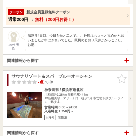
新規会員登録無料クーポン
クーポン
通常
200円
→
無料（200円お得！）
湯巡り4日目、今日も母と二人で。。 外観はちょっと古めかと思
いましたが中はきれいでした。既掲のとおり天井がかっこよし。
お湯…
20代 男
性
関連情報から探す
サウナリゾート＆スパ ブルーオーシャン
お気に入
りに追加
-点
/ 0 件
神奈川県 / 横浜市港北区
川和町駅6.28km
新横浜駅444m
JR新横浜駅 アリーナ口 徒歩5分 市営地下鉄ブルーライ
ン 新横浜…
営業時間 0:00～24:00
入浴料金 1,750円～
日帰り
岩盤浴
関連情報から探す