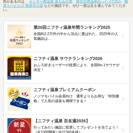
気があるのは、
センター南温泉 湯もみの里
、
港北天然温泉ゆったりCOco
、
横
濱スパヒルズ 竜泉寺の湯
などの施設です。ぜひ一度は足を運んでみてくださ
い。
第20回ニフティ温泉年間ランキング2025
全国約2.2万件の中から頂点に選ばれた、2025年の人
気施設は…
ニフティ温泉 サウナランキング2026
おふろ好きユーザーの投票により、全国No.1サウナが
決定！
ニフティ温泉プレミアムクーポン
ノジマモバイル会員向け 通常よりもお得な「特別価
格」で人気の温泉を満喫できる！
【ニフティ温泉 百名湯2026】
行ってみたい施設に投票してプレゼントを当てよう！
（全10回開催 / 合計260名様）