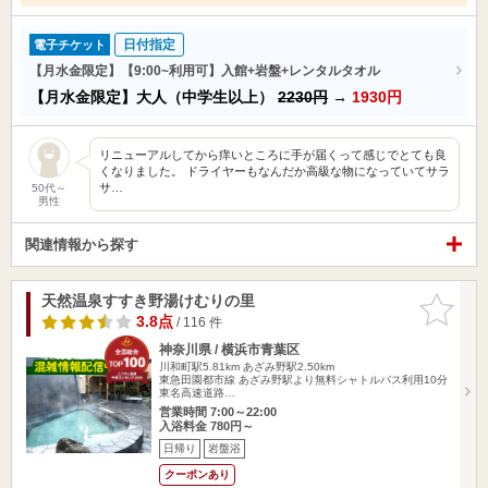
日付指定
電子チケット
【月水金限定】【9:00~利用可】入館+岩盤+レンタルタオル
【月水金限定】大人（中学生以上）
2230円
→
1930円
リニューアルしてから痒いところに手が届くって感じでとても良
くなりました。 ドライヤーもなんだか高級な物になっていてサラ
サ…
50代～
男性
関連情報から探す
天然温泉すすき野湯けむりの里
お気に入
りに追加
3.8点
/ 116 件
神奈川県 / 横浜市青葉区
川和町駅5.81km
あざみ野駅2.50km
東急田園都市線 あざみ野駅より無料シャトルバス利用10分
東名高速道路…
営業時間 7:00～22:00
入浴料金 780円～
日帰り
岩盤浴
クーポンあり