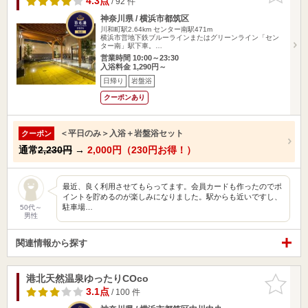
4.3点
/ 92 件
神奈川県 / 横浜市都筑区
川和町駅2.64km
センター南駅471m
横浜市営地下鉄ブルーラインまたはグリーンライン「セン
ター南」駅下車。…
営業時間 10:00～23:30
入浴料金 1,290円～
日帰り
岩盤浴
クーポンあり
＜平日のみ＞入浴＋岩盤浴セット
クーポン
通常
2,230円
→
2,000円（230円お得！）
最近、良く利用させてもらってます。会員カードも作ったのでポ
イントを貯めるのが楽しみになりました。駅からも近いですし、
駐車場…
50代～
男性
関連情報から探す
港北天然温泉ゆったりCOco
お気に入
りに追加
3.1点
/ 100 件