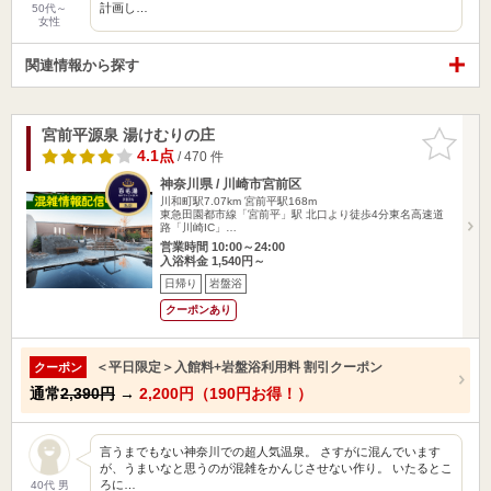
計画し…
50代～
女性
関連情報から探す
宮前平源泉 湯けむりの庄
お気に入
りに追加
4.1点
/ 470 件
神奈川県 / 川崎市宮前区
川和町駅7.07km
宮前平駅168m
東急田園都市線「宮前平」駅 北口より徒歩4分東名高速道
路「川崎IC」…
営業時間 10:00～24:00
入浴料金 1,540円～
日帰り
岩盤浴
クーポンあり
＜平日限定＞入館料+岩盤浴利用料 割引クーポン
クーポン
通常
2,390円
→
2,200円（190円お得！）
言うまでもない神奈川での超人気温泉。 さすがに混んでいます
が、うまいなと思うのが混雑をかんじさせない作り。 いたるとこ
ろに…
40代 男