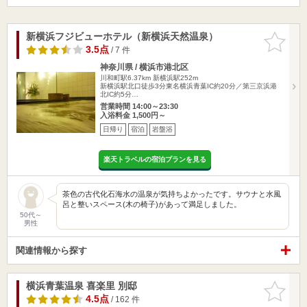
新横浜フジビューホテル（新横浜天然温泉）
お気に入
りに追加
3.5点
/ 7 件
神奈川県 / 横浜市港北区
川和町駅6.37km
新横浜駅252m
新横浜駅北口徒歩3分東名横浜青葉IC約20分／第三京浜港
北IC約5分…
営業時間 14:00～23:30
入浴料金 1,500円～
日帰り
宿泊
岩盤浴
楽天トラベルの宿泊プランを見る
茶色の古代化石海水の温泉が気持ちよかったです。サウナと水風
呂と整いスペース(木の椅子)があって満足しました。
50代～
男性
関連情報から探す
横浜青葉温泉 喜楽里 別邸
お気に入
りに追加
4.5点
/ 162 件