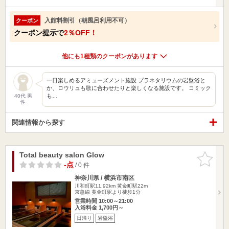
入館料割引（朝風呂利用不可）
クーポン
クーポン提示で
2％OFF！
他にも1種類のクーポンがあります
一日楽しめるアミューズメント施設 プラネタリウムの岩盤浴と
か、ロウリュも歌に合わせたりと楽しくなる施設です。 コミック
も…
40代 男
性
関連情報から探す
Total beauty salon Glow
お気に入
りに追加
-点
/ 0 件
神奈川県 / 横浜市南区
川和町駅11.92km
黄金町駅22m
京急線 黄金町駅より徒歩1分
営業時間 10:00～21:00
入浴料金 1,700円～
日帰り
岩盤浴