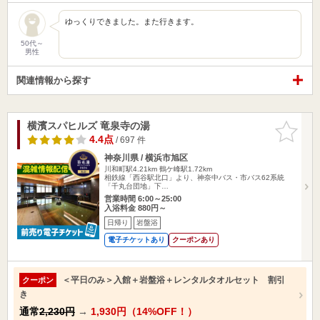
ゆっくりできました。また行きます。
50代～
男性
関連情報から探す
横濱スパヒルズ 竜泉寺の湯
お気に入
りに追加
4.4点
/ 697 件
神奈川県 / 横浜市旭区
川和町駅4.21km
鶴ケ峰駅1.72km
相鉄線「西谷駅北口」より、神奈中バス・市バス62系統
「千丸台団地」下…
営業時間 6:00～25:00
入浴料金 880円～
日帰り
岩盤浴
電子チケットあり
クーポンあり
＜平日のみ＞入館＋岩盤浴＋レンタルタオルセット 割引
クーポン
き
通常
2,230円
→
1,930円（14%OFF！）