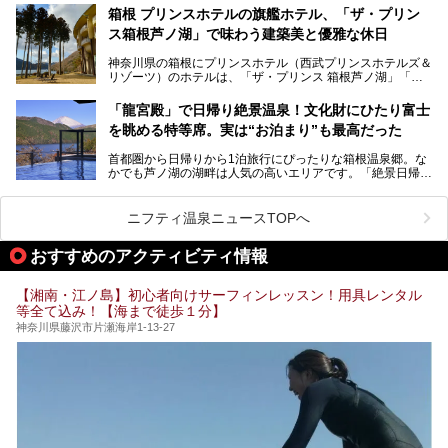
たい」
サウナ室の中に咲き誇る桜、魚たちが泳ぐ水風呂、そしてバ
箱根 プリンスホテルの旗艦ホテル、「ザ・プリン
リのビーチを思わせる休憩スペース…。驚きの連続だった館
ス箱根芦ノ湖」で味わう建築美と優雅な休日
そんな「癒やされたい」という願いを叶えてくれるのが、神
内の様子をレポートします！
奈川県のスーパー銭湯。
神奈川県の箱根にプリンスホテル（西武プリンスホテルズ＆
神奈川県には、サウナや岩盤浴、一日中遊べるエンタメ施設
リゾーツ）のホテルは、「ザ・プリンス 箱根芦ノ湖」「芦
など、“非日常”を味わえるスーパー銭湯が数多く揃っていま
ノ湖畔 蛸川温泉 龍宮殿」「箱根湯の花プリンスホテル」
す。しかし、選択肢が多いからこそ「どの施設か迷ってしま
「箱根仙石原プリンスホテル」と4軒あり、今回ご紹介する
う」という人も多いはず。
「龍宮殿」で日帰り絶景温泉！文化財にひたり富士
「ザ・プリンス 箱根芦ノ湖」は、その中でもフラッグシッ
を眺める特等席。実は“お泊まり”も最高だった
プ（旗艦）に位置づけられる特別なホテルです。
そこで今回は、神奈川県内の人気施設26選を「安さ」「岩
盤浴・漫画の充実度」「景色の良さ」「高級感」「深夜営
首都圏から日帰りから1泊旅行にぴったりな箱根温泉郷。な
昭和の日本を代表する建築家の一人、村野藤吾が芦ノ湖の畔
業」「駅近」など、目的別に厳選して紹介します。
かでも芦ノ湖の湖畔は人気の高いエリアです。「絶景日帰り
に建てた桃源郷のようなホテルがここ。自家源泉の温泉や、
今の気分にぴったりの施設を見つけて、最高のリフレッシュ
温泉 龍宮殿本館」は、露天風呂から芦ノ湖と富士山の両方
こだわりぬいた食もあわせて、このホテルの魅力をレポート
時間を過ごす参考にしていただけますと幸いです。
が楽しめるまさに眺望自慢の日帰り温泉。
します。
ニフティ温泉ニュースTOPへ
そしてここは全24室の「箱根 芦ノ湖畔蛸川温泉 龍宮殿」と
───
して宿泊もできます。宿泊者は「龍宮殿本館」の営業時間に
提供元：株式会社西武・プリンスホテルズワールドワイド
おすすめのアクティビティ情報
加えて、朝6時からの宿泊者専用時間帯にも「龍宮殿本館」
【PR】
のお風呂が利用できます。
この記事はザ・プリンス 箱根芦ノ湖のPR記事です。
【湘南・江ノ島】初心者向けサーフィンレッスン！用具レンタル
今回は日帰り温泉としての「絶景日帰り温泉 龍宮殿本館
等全て込み！【海まで徒歩１分】
（以下、龍宮殿本館）」と、旅館としての「箱根 芦ノ湖畔
蛸川温泉 龍宮殿（以下、龍宮殿）」の両方の魅力をたっぷ
神奈川県藤沢市片瀬海岸1-13-27
りお伝えします！
ここは箱根神社、九頭龍神社、白龍神社、箱根元宮と箱根の
4つの神社に囲まれたパワースポットです。
───
提供元：株式会社西武・プリンスホテルズワールドワイド
【PR】
この記事は箱根 芦ノ湖畔蛸川温泉 龍宮殿のPR記事です。