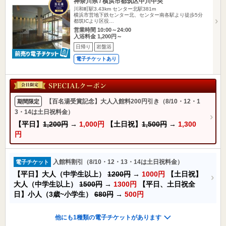
神奈川県 / 横浜市都筑区中川中央
川和町駅3.43km
センター北駅381m
横浜市営地下鉄センター北、センター南各駅より徒歩5分
都筑ICより区役…
営業時間 10:00～24:00
入浴料金 1,200円～
日帰り
岩盤浴
電子チケットあり
【百名湯受賞記念】大人入館料200円引き（8/10・12・1
期間限定
3・14は土日祝料金）
【平日】
1,200円
→
1,000円
【土日祝】
1,500円
→
1,300
円
入館料割引（8/10・12・13・14は土日祝料金）
電子チケット
【平日】大人（中学生以上）
1200円
→
1000円
【土日祝】
大人（中学生以上）
1500円
→
1300円
【平日、土日祝全
日】小人（3歳~小学生）
680円
→
500円
他にも1種類の電子チケットがあります