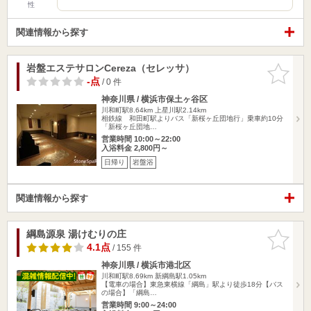
性
関連情報から探す
岩盤エステサロンCereza（セレッサ）
お気に入
りに追加
-点
/ 0 件
神奈川県 / 横浜市保土ヶ谷区
川和町駅8.64km
上星川駅2.14km
相鉄線 和田町駅よりバス「新桜ヶ丘団地行」乗車約10分
「新桜ヶ丘団地…
営業時間 10:00～22:00
入浴料金 2,800円～
日帰り
岩盤浴
関連情報から探す
綱島源泉 湯けむりの庄
お気に入
りに追加
4.1点
/ 155 件
神奈川県 / 横浜市港北区
川和町駅8.69km
新綱島駅1.05km
【電車の場合】東急東横線「綱島」駅より徒歩18分【バス
の場合】「綱島…
営業時間 9:00～24:00