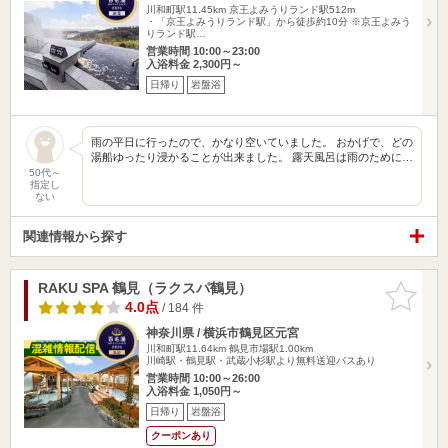
川和町駅11.45km
京王よみうりランド駅512m
・「京王よみうりランド駅」から徒歩約10分 ※京王よみう
りランド駅…
営業時間 10:00～23:00
入浴料金 2,300円～
日帰り
岩盤浴
雨の平日に行ったので、かなり空いていました。 おかげで、どの
湯船ゆったり浸かることが出来ました。 露天風呂は雨のために…
50代～
指定し
ない
関連情報から探す
RAKU SPA 鶴見（ラクスパ鶴見）
お気に入
りに追加
4.0点
/ 184 件
神奈川県 / 横浜市鶴見区元宮
川和町駅11.64km
鶴見市場駅1.00km
川崎駅・鶴見駅・武蔵小杉駅より無料送迎バスあり
営業時間 10:00～26:00
入浴料金 1,050円～
日帰り
岩盤浴
クーポンあり