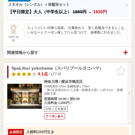
スタオル（レンタル）＋岩盤浴セット
【平日限定】大人（中学生以上）
1980円
→
1830円
ちょうどいい日帰り温泉。 仕事終わり、安く岩盤浴できるとこな
いかなーとクーポン探してたら見つけて、金曜夜に行きました。
…
30代 女
性
関連情報から探す
SpaLibur yokohama（スパリブールヨコハマ）
お気に入
りに追加
4.1点
/ 177 件
神奈川県 / 横浜市鶴見区
川和町駅9.05km
新綱島駅1.75km
・第3京浜港北ICから北東（新横浜方面）に約５km ・新横
浜駅方面…
営業時間 10:00～翌8:00
入浴料金 1,000円～
日帰り
岩盤浴
クーポンあり
入館料100円引き
会員限定