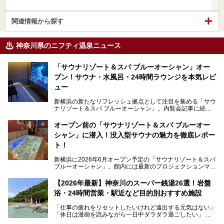
関連情報から探す
神奈川県のニフティ温泉ニュース
「サウナリゾート＆スパ ブルーオーシャン」オー
プン！サウナ・水風呂・24時間ラウンジを本気レビ
ュー
新横浜の新たなリフレッシュ拠点として注目を集める「サウ
ナリゾート＆スパ ブルーオーシャン」。内覧会記事に続
き、今回は実際に体験してみたリアルな様子をレポートしま
す。サウナや水風呂の気持ちよさはもちろん、リラックスス
オープン前の「サウナリゾート＆スパ ブルーオー
ペースの過ごしやすさまで徹底チェック。新横浜エリアで日
シャン」に潜入！没入型サウナの魅力を徹底レポー
常の疲れをリセットしたい人、ライブやスポーツ観戦遠征組
は必見です。
ト！
新横浜に2026年6月オープン予定の「サウナリゾート＆スパ
ブルーオーシャン」。館内には最新のプロジェクションマッ
ピングが多用され、まるで世界を旅しているかのような圧倒
的な“没入感（イマーシブ）”を体験できます。
【2026年最新】神奈川のスーパー銭湯26選！岩盤
浴・24時間営業・駅近など目的別おすすめ施設
「仕事の疲れをリセットしたいけれど遠出する元気はない」
今回は、そんな大注目の施設に一足先にお邪魔し、その全貌
「休日は漫画を読みながら一日中ダラダラ過ごしたい」
を見学させていただきました！
「子ども連れでも気兼ねなく、家事を忘れてリフレッシュし