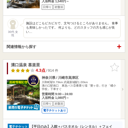
入浴料金 1,540円～
日帰り
岩盤浴
施設はどこもピカピカで、文句つけるところがありません。 食事
も美味しかったです。 何よりも、どのスタッフの方も感じが良
い…
30代 女
性
関連情報から探す
溝口温泉 喜楽里
お気に入
りに追加
4.3点
/ 914 件
神奈川県 / 川崎市高津区
川和町駅8.79km
武蔵新城駅1.00km
溝の口駅南口 東急バス⑤番乗り場「蟹ヶ谷」行き「橘小
学校」下車すぐ
営業時間 9:00～24:00
入浴料金 1,080円～
日帰り
岩盤浴
電子チケットあり
【平日のみ】入館＋バスタオル（レンタル）＋フェイ
電子チケット