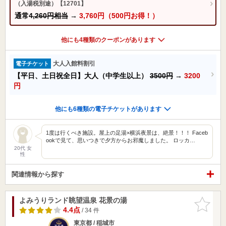
（入湯税別途）【12701】
通常
4,260円相当
→
3,760円（500円お得！）
他にも4種類のクーポンがあります
大人入館料割引
電子チケット
【平日、土日祝全日】大人（中学生以上）
3500円
→
3200
円
他にも6種類の電子チケットがあります
1度は行くべき施設。屋上の足湯×横浜夜景は、絶景！！！ Faceb
ookで見て、思いつきで夕方からお邪魔しました。 ロッカ…
20代 女
性
関連情報から探す
よみうりランド眺望温泉 花景の湯
お気に入
りに追加
4.4点
/ 34 件
東京都 / 稲城市