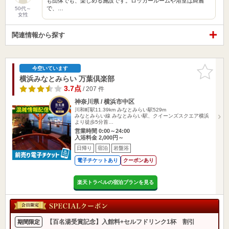
も団体でも、楽しめる施設です。ロッカールームや浴室は綺麗
で、…
50代～
女性
関連情報から探す
お気に入
今空いています
りに追加
横浜みなとみらい 万葉倶楽部
3.7点
/ 207 件
神奈川県 / 横浜市中区
川和町駅11.39km
みなとみらい駅529m
みなとみらい線 みなとみらい駅、クイーンズスクエア横浜
より徒歩5分首…
営業時間 0:00～24:00
入浴料金 2,000円～
日帰り
宿泊
岩盤浴
電子チケットあり
クーポンあり
楽天トラベルの宿泊プランを見る
【百名湯受賞記念】入館料+セルフドリンク1杯 割引
期間限定