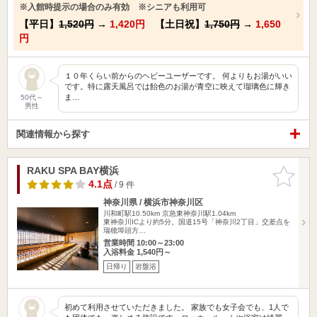
※入館時提示の場合のみ有効 ※シニアも利用可
【平日】
1,520円
→
1,420円
【土日祝】
1,750円
→
1,650
円
１０年くらい前からのヘビーユーザーです。 何よりもお湯がいい
です。特に露天風呂では飴色のお湯が青空に映えて瑠璃色に輝き
ま…
50代～
男性
関連情報から探す
RAKU SPA BAY横浜
お気に入
りに追加
4.1点
/ 9 件
神奈川県 / 横浜市神奈川区
川和町駅10.50km
京急東神奈川駅1.04km
東神奈川ICより約5分。国道15号「神奈川2丁目」交差点を
瑞穂埠頭方…
営業時間 10:00～23:00
入浴料金 1,540円～
日帰り
岩盤浴
初めて利用させていただきました。 家族でも女子会でも、1人で