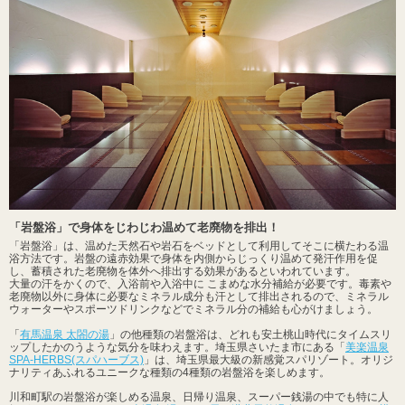
「岩盤浴」で身体をじわじわ温めて老廃物を排出！
「岩盤浴」は、温めた天然石や岩石をベッドとして利用してそこに横たわる温
浴方法です。岩盤の遠赤効果で身体を内側からじっくり温めて発汗作用を促
し、蓄積された老廃物を体外へ排出する効果があるといわれています。
大量の汗をかくので、入浴前や入浴中に こまめな水分補給が必要です。毒素や
老廃物以外に身体に必要なミネラル成分も汗として排出されるので、ミネラル
ウォーターやスポーツドリンクなどでミネラル分の補給も心がけましょう。
「
有馬温泉 太閤の湯
」の他種類の岩盤浴は、どれも安土桃山時代にタイムスリ
ップしたかのうような気分を味わえます。埼玉県さいたま市にある「
美楽温泉
SPA-HERBS(スパハーブス)
」は、埼玉県最大級の新感覚スパリゾート。オリジ
ナリティあふれるユニークな種類の4種類の岩盤浴を楽しめます。
川和町駅の岩盤浴が楽しめる温泉、日帰り温泉、スーパー銭湯の中でも特に人