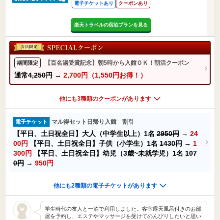
電子チケットあり
クーポンあり
楽天トラベルの宿泊プランを見る
【百名湯受賞記念】朝5時から入館ＯＫ！朝活クーポン
期間限定
通常
4,250円
→
2,700円（1,550円お得！）
他にも3種類のクーポンがあります
マル得セット日帰り入館 割引
電子チケット
【平日、土日祝全日】大人（中学生以上）1名
2950円
→
24
00円
【平日、土日祝全日】子供（小学生）1名
1430円
→
1
300円
【平日、土日祝全日】幼児（3歳~未就学児）1名
107
0円
→
950円
他にも2種類の電子チケットがあります
学生時代の友人と一泊で利用しました。客室露天風呂付きのお部
屋を予約し、エステやマッサージを受けてのんびりしたいと思い