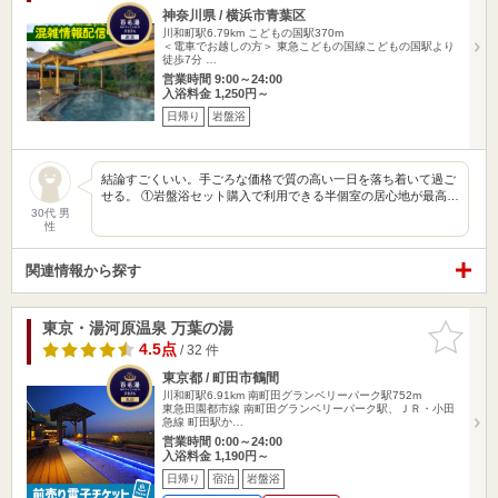
神奈川県 / 横浜市青葉区
川和町駅6.79km
こどもの国駅370m
＜電車でお越しの方＞ 東急こどもの国線こどもの国駅より
徒歩7分 …
営業時間 9:00～24:00
入浴料金 1,250円～
日帰り
岩盤浴
結論すごくいい。手ごろな価格で質の高い一日を落ち着いて過ご
せる。 ①岩盤浴セット購入で利用できる半個室の居心地が最高…
30代 男
性
関連情報から探す
東京・湯河原温泉 万葉の湯
お気に入
りに追加
4.5点
/ 32 件
東京都 / 町田市鶴間
川和町駅6.91km
南町田グランベリーパーク駅752m
東急田園都市線 南町田グランベリーパーク駅、ＪＲ・小田
急線 町田駅か…
営業時間 0:00～24:00
入浴料金 1,190円～
日帰り
宿泊
岩盤浴