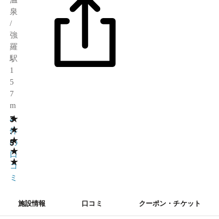
泉
/
強
羅
駅
1
5
7
m
★
3
4
★
.
件
★
5
の
★
口
★
コ
ミ
施設情報
口コミ
クーポン・チケット