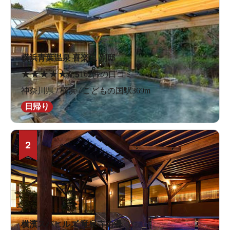
横浜青葉温泉 喜楽里 別邸
★
★
★
★
★
4.5
162件の口コミ
神奈川県 / 横浜 / こどもの国駅369m
日帰り
2
横濱スパヒルズ 竜泉寺の湯