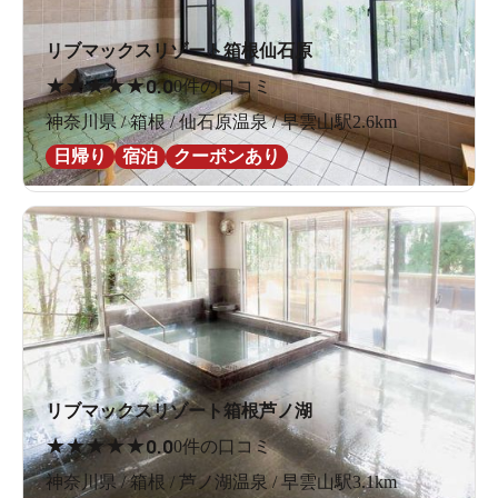
リブマックスリゾート箱根仙石原
★
★
★
★
★
0.0
0件の口コミ
神奈川県 / 箱根 / 仙石原温泉 / 早雲山駅2.6km
日帰り
宿泊
クーポンあり
リブマックスリゾート箱根芦ノ湖
★
★
★
★
★
0.0
0件の口コミ
神奈川県 / 箱根 / 芦ノ湖温泉 / 早雲山駅3.1km