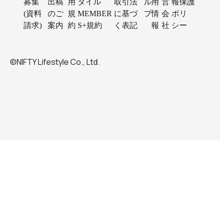
募集
出稿
用
タイル
取引法
ル
用
営
報保護
(資料
のご
規
MEMBER
に基づ
プ
情
会
ポリ
請求)
案内
約
S+規約
く表記
報
社
シー
©NIFTY Lifestyle Co., Ltd.