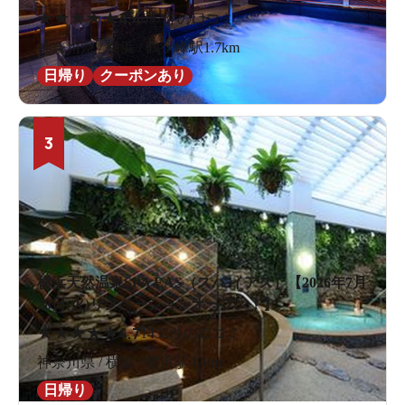
★
★
★
★
★
4.4
697件の口コミ
神奈川県 / 横浜 / 鶴ケ峰駅1.7km
日帰り
クーポンあり
3
横浜天然温泉SPA EAS（スパ イアス）【2026年7月
28日(火)リノベーションオープン！】
★
★
★
★
★
4.7
1433件の口コミ
神奈川県 / 横浜 / 横浜駅470m
日帰り