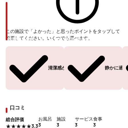
この施設で「よかった」と思ったポイントをタップして
投票してください。いくつでも選べます。
投票ありがとうございます
投票ありがとうございます
清潔感がある
静かに過ご
口コミ
お風呂
施設
サービス
食事
総合評価
3
3
3
3
3.3
★
★
★
★
★