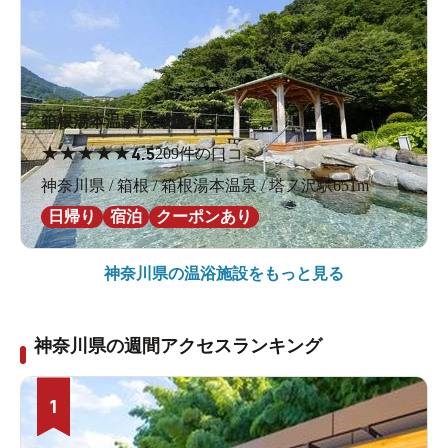
箱根湯本温泉 天成園
★
★
★
★
★
4.5
209件の口コミ
神奈川県 / 箱根 / 箱根湯本温泉 / 塔ノ沢駅651m
日帰り
宿泊
クーポンあり
神奈川県の
温浴施設をもっと見る
神奈川県の週間アクセスランキング
1