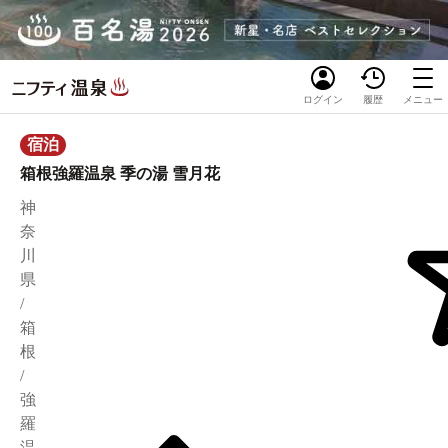
ログイン
履歴
メニュー
宿泊
箱根強羅温泉 季の湯 雪月花
神
奈
川
県
/
箱
根
/
強
羅
温