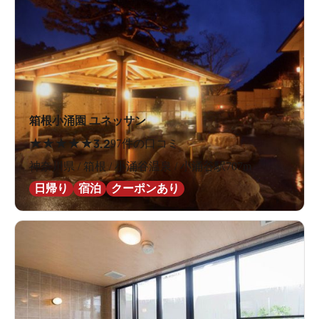
箱根小涌園 ユネッサン
★
★
★
★
★
3.2
97件の口コミ
神奈川県 / 箱根 / 小涌谷温泉 / 小涌谷駅707m
日帰り
宿泊
クーポンあり