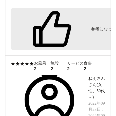
て記念のお箸が置いてくれてあり嬉しかったで
す。最上階で幸いにもどこからも見られない位置
だったので、ベランダの露天風呂にも気兼ねなく
参考になった
入れました。
食事は、会席を後半でいただきました。量が沢山
で満足。ただ飲み放題があると思っていたのです
が、無くてバラバラでの注文。お値段的に少し高
いかなあ?という印象を受けました。
★
★
★
★
★
お風呂
施設
サービス
食事
それ以外は、お部屋が少し古いかなぁと思いまし
2
2
2
2
たが満足で帰りました。
ねぇさん
入浴後のアイスやドリンクでクールダウン。も良
さん(
女
性
、
50代
かったです。
～
)
2022年09
月28日
：
2022年09