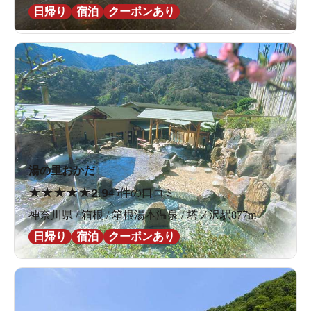
日帰り
宿泊
クーポンあり
湯の里おかだ
★
★
★
★
★
2.9
45件の口コミ
神奈川県 / 箱根 / 箱根湯本温泉 / 塔ノ沢駅877m
日帰り
宿泊
クーポンあり