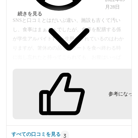
月28日
続きを見る
SNSと口コミとはだいぶ違い、施設も古くて汚い
し、食事はまぁまぁでしたが、食事を配膳する係
が学生アルバイト❓で一生懸命されているのはわか
りますが。箸休めの品をデザートを食べ終わる時
に出し忘れたと持ってこられても、お腹はいっぱ
いだし、食べる気には到底なりませんでした。
宿泊費に見合わない宿でがっかりしました。
参考になった
すべての口コミを見る
3