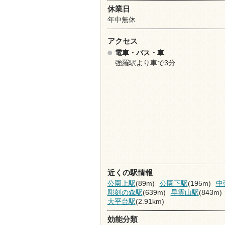
休業日
年中無休
アクセス
電車・バス・車
強羅駅より車で3分
近くの駅情報
公園上駅
(89m)
公園下駅
(195m)
中
彫刻の森駅
(639m)
早雲山駅
(843m)
大平台駅
(2.91km)
効能分類