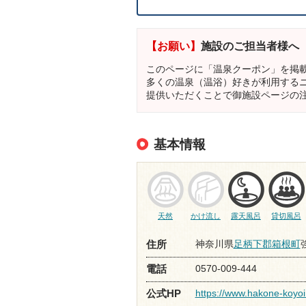
【お願い】
施設のご担当者様へ
このページに「温泉クーポン」を掲
多くの温泉（温浴）好きが利用する
提供いただくことで御施設ページの
基本情報
天然
かけ流し
露天風呂
貸切風呂
神奈川県
足柄下郡箱根町
住所
0570-009-444
電話
https://www.hakone-koyoi.
公式HP