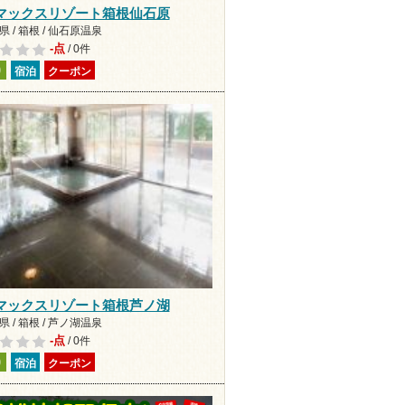
マックスリゾート箱根仙石原
 / 箱根 / 仙石原温泉
-点
/ 0件
り
宿泊
クーポン
マックスリゾート箱根芦ノ湖
 / 箱根 / 芦ノ湖温泉
-点
/ 0件
り
宿泊
クーポン