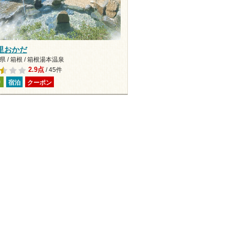
里おかだ
 / 箱根 / 箱根湯本温泉
2.9点
/ 45件
り
宿泊
クーポン