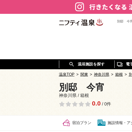
別邸 今
温浴施設を探す
電
温泉TOP
>
関東
>
神奈川県
>
箱根
>
別邸 今宵
神奈川県 / 箱根
0.0
/ 0件
宿泊プラン
施設情報・ア