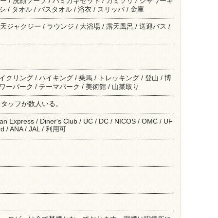
ー / 洗顔ソープ / ハミガキセット / カミソリ / シャワーキ
シ / タオル / バスタオル / 浴衣 / スリッパ / 金庫
ジャクジー / ラウンジ / 大浴場 / 露天風呂 / 送迎バス /
サイクリング / ハイキング / 乗馬 / トレッキング / 登山 / 博
ラワーパーク / テーマパーク / 美術館 / 山菜取り
スタッフが数人いる。
can Express / Diner's Club / UC / DC / NICOS / OMC / UF
rd / ANA / JAL / 利用可
ス