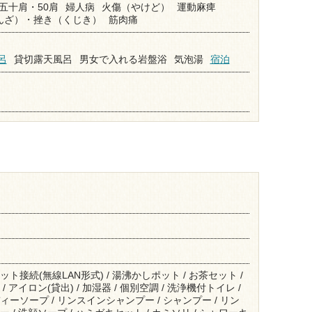
五十肩・50肩
婦人病
火傷（やけど）
運動麻痺
んざ）・挫き（くじき）
筋肉痛
呂
貸切露天風呂
男女で入れる岩盤浴
気泡湯
宿泊
ット接続(無線LAN形式) / 湯沸かしポット / お茶セット /
/ アイロン(貸出) / 加湿器 / 個別空調 / 洗浄機付トイレ /
ィーソープ / リンスインシャンプー / シャンプー / リン