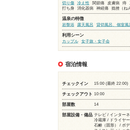
切り傷
冷え性
関節痛
皮膚病
痔
打ち身
消化器病
神経痛
捻挫（ね
温泉の特徴
岩盤浴
露天風呂
貸切風呂、個室風
利用シーン
カップル
女子旅・女子会
宿泊情報
15:00 (最終 22:00)
チェックイン
10:00
チェックアウト
14
部屋数
テレビ / インターネ
部屋設備・備品
冷蔵庫 / ドライヤー 
石鹸（固形） / ボデ