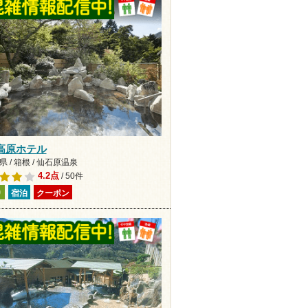
高原ホテル
 / 箱根 / 仙石原温泉
4.2点
/ 50件
り
宿泊
クーポン