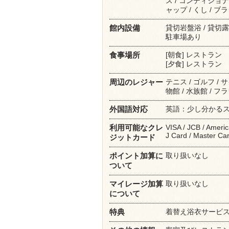
ス / コンディショナ
ャップ / くし / ブラ
貸切岩盤浴 / 貸切露天
館内設備
駐車場あり
[朝食] レストラン
食事場所
[夕食] レストラン
テニス / ゴルフ / 
周辺のレジャー
物館 / 水族館 / フ
英語：少し分かる
外国語対応
VISA / JCB / Ameri
利用可能なクレ
J Card / Master Ca
ジットカード
取り扱いなし
ポイント加算に
ついて
取り扱いなし
マイレージ加算
について
着替え浴衣サービ
特典