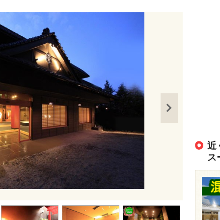
近
ス
出典：
http://w