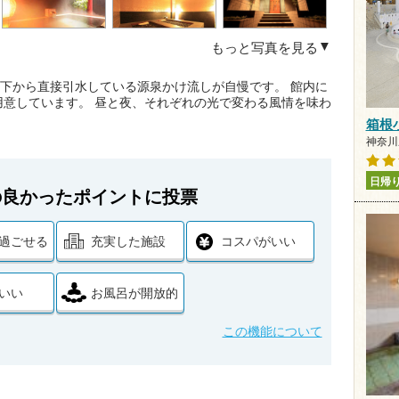
もっと写真を見る
地下から直接引水している源泉かけ流しが自慢です。 館内に
意しています。 昼と夜、それぞれの光で変わる風情を味わ
箱根
神奈川県
日帰
の良かったポイントに投票
過ごせる
充実した施設
コスパがいい
いい
お風呂が開放的
この機能について