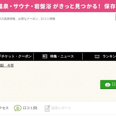
宵の温泉情報、お得なクーポン、口コミ情報
子チケット・クーポン
特集・ニュース
ランキン
別邸 今宵
口
クセス
口コミ(0)
温泉レポート