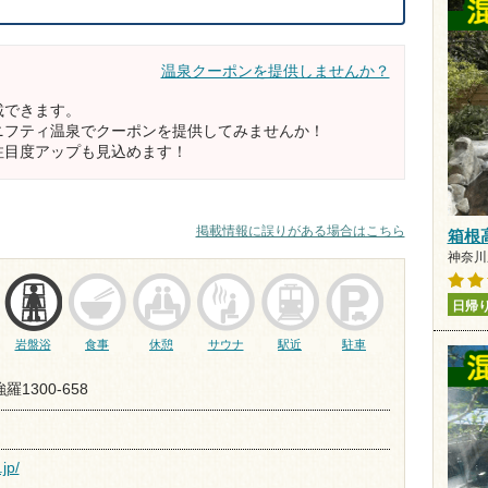
温泉クーポンを提供しませんか？
載できます。
ニフティ温泉でクーポンを提供してみませんか！
注目度アップも見込めます！
掲載情報に誤りがある場合はこちら
箱根
神奈川県
日帰
岩盤浴
食事
休憩
サウナ
駅近
駐車
強羅1300-658
jp/