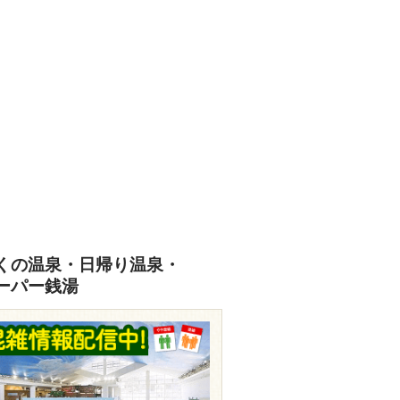
くの温泉・日帰り温泉・
ーパー銭湯
ww.hakone-koyoi.jp/onsen/