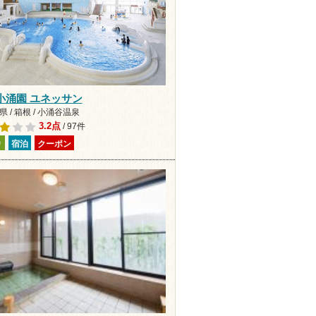
小涌園 ユネッサン
 / 箱根 / 小涌谷温泉
3.2点
/ 97件
り
宿泊
クーポン