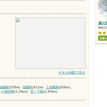
湯の
神奈川県
日帰
大きな地図で見る
強羅駅
(378m)
強羅駅
(411m)
上強羅駅
(636m)
小涌谷駅
(1.25km)
宮ノ下駅
(1.87km)