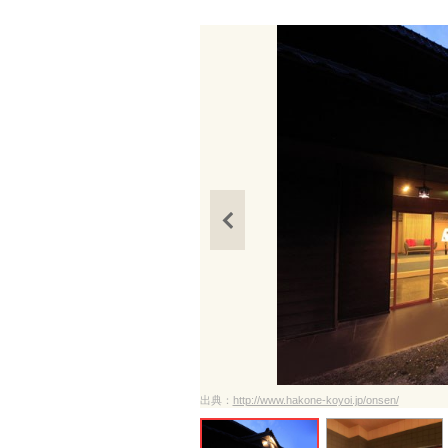
出典：
http://www.hakone-koyoi.jp/onsen/