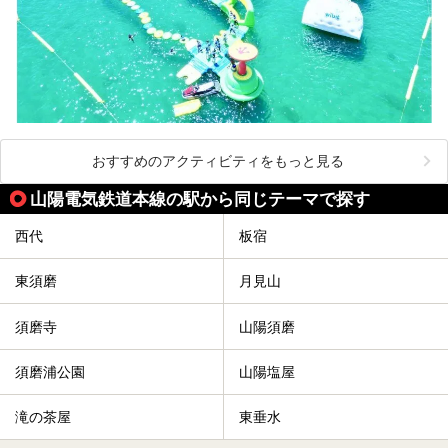
おすすめのアクティビティをもっと見る
山陽電気鉄道本線の駅から同じテーマで探す
西代
板宿
東須磨
月見山
須磨寺
山陽須磨
須磨浦公園
山陽塩屋
滝の茶屋
東垂水