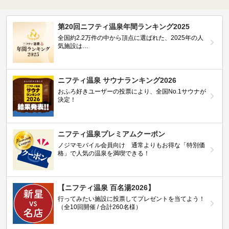
第20回ニフティ温泉年間ランキング2025
全国約2.2万件の中から頂点に選ばれた、2025年の人
気施設は…
ニフティ温泉 サウナランキング2026
おふろ好きユーザーの投票により、全国No.1サウナが
決定！
ニフティ温泉プレミアムクーポン
ノジマモバイル会員向け 通常よりもお得な「特別価
格」で人気の温泉を満喫できる！
【ニフティ温泉 百名湯2026】
行ってみたい施設に投票してプレゼントを当てよう！
（全10回開催 / 合計260名様）