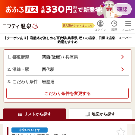
購入済チケットはこちら
ログイン
履歴
メニュー
【クーポンあり】岩盤浴が楽しめる西代駅(兵庫県)近くの温泉、日帰り温泉、スーパー
銭湯おすすめ
1. 都道府県
関西(近畿) / 兵庫県
2. 沿線・駅
西代駅
3. こだわり条件
岩盤浴
こだわり条件を変更する
リストから探す
地図から探す
お気に入
今空いています
りに追加