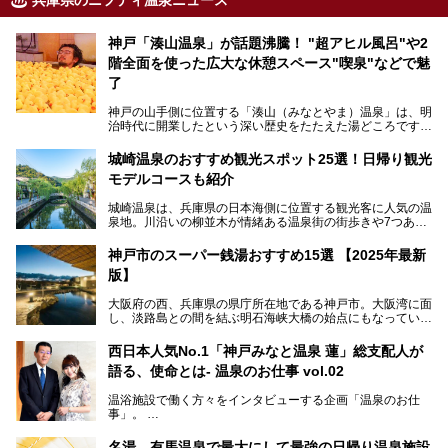
兵庫県のニフティ温泉ニュース
神戸「湊山温泉」が話題沸騰！ "超アヒル風呂"や2
階全面を使った広大な休憩スペース"喫泉"などで魅
了
神戸の山手側に位置する「湊山（みなとやま）温泉」は、明
治時代に開業したという深い歴史をたたえた湯どころです。
そんな長寿の温泉が今、話題となっています。理由は湯船い
っぱいに浮かぶアヒルちゃん。さらに、ゆったりくつろげて
城崎温泉のおすすめ観光スポット25選！日帰り観光
コワーキングも可能な休憩スペースも人気に。斬新な企画や
モデルコースも紹介
設備で人々をアッと驚かせる湊山温泉の魅力をリポートしま
す。
城崎温泉は、兵庫県の日本海側に位置する観光客に人気の温
泉地。川沿いの柳並木が情緒ある温泉街の街歩きや7つある
外湯巡り、ロープウェイからの絶景、冬のカニ料理などで知
られています。鉄道の駅から温泉街が近く、歩いて回るのに
神戸市のスーパー銭湯おすすめ15選 【2025年最新
ちょうどよい規模で、日帰りでの訪問にもおすすめです。
版】
この記事では、城崎温泉と周辺の見どころから厳選した25
大阪府の西、兵庫県の県庁所在地である神戸市。大阪湾に面
の観光スポットをピックアップ。温泉やご当地グルメなどを
し、淡路島との間を結ぶ明石海峡大橋の始点にもなっていま
盛り込んだ日帰り観光モデルコースも紹介しているので、ぜ
す。古くから港町として栄え、異国情緒の残る異人館街や中
ひ参考にしてくださいね！
華街をはじめ、きらびやかに発展したハーバーランドなど、
西日本人気No.1「神戸みなと温泉 蓮」総支配人が
人気観光スポットもめじろ押しです。
語る、使命とは- 温泉のお仕事 vol.02
そして、温泉好きの視点から見ると、神戸市といえば何とい
っても「有馬温泉」。日本三古湯の一角をなす、歴史ある名
温浴施設で働く方々をインタビューする企画「温泉のお仕
湯です。そのお湯をリーズナブルに体験できる健康ランドや
事」。
スーパー銭湯があったら……。今回はそんな希望に沿う施設
第2弾はニフティ温泉年間ランキング2018で全国総合ランキ
も含め、おすすめのスパ銭をピックアップしてご紹介してい
ング西日本1位、2年連続「ベストオブ宿泊賞」に輝いた
きます！
名湯、有馬温泉で最大にして最強の日帰り温泉施設