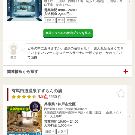
地下鉄「三宮駅」西出口１番 徒歩１分阪急「三宮駅」西
口下車 徒歩３分…
営業時間 0:00～24:00
入浴料金 2,900円～
日帰り
宿泊
岩盤浴
楽天トラベルの宿泊プランを見る
ビルの中にありますが、温泉の浴場も広く、露天風呂も良くでき
ています｡ハマームはスチームサウナの一種ですが、かわってい
て面白…
匿名
関連情報から探す
有馬街道温泉すずらんの湯
お気に入
りに追加
4.8点
/ 530 件
兵庫県 / 神戸市北区
西代駅8.11km
北鈴蘭台駅965m
大阪南部方面阪神高速神戸線・生田川出口 → 山麓バイパ
ス・天王谷IC…
営業時間 10:00～24:00
入浴料金 1,000円～
日帰り
岩盤浴