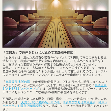
「岩盤浴」で身体をじわじわ温めて老廃物を排出！
「岩盤浴」は、温めた天然石や岩石をベッドとして利用してそこに横たわる温
浴方法です。岩盤の遠赤効果で身体を内側からじっくり温めて発汗作用を促
し、蓄積された老廃物を体外へ排出する効果があるといわれています。
大量の汗をかくので、入浴前や入浴中に こまめな水分補給が必要です。毒素や
老廃物以外に身体に必要なミネラル成分も汗として排出されるので、ミネラル
ウォーターやスポーツドリンクなどでミネラル分の補給も心がけましょう。
「
有馬温泉 太閤の湯
」の他種類の岩盤浴は、どれも安土桃山時代にタイムスリ
ップしたかのうような気分を味わえます。埼玉県さいたま市にある「
美楽温泉
SPA-HERBS(スパハーブス)
」は、埼玉県最大級の新感覚スパリゾート。オリジ
ナリティあふれるユニークな種類の4種類の岩盤浴を楽しめます。
西代駅の岩盤浴が楽しめる温泉、日帰り温泉、スーパー銭湯の中でも特に人気
があるのは、
天然ラジウム療養泉 華の湯
、
湯あそびひろば芦原温泉
、
神戸ハ
ーバーランド温泉 万葉倶楽部
などの施設です。ぜひ一度は足を運んでみてくだ
さい。