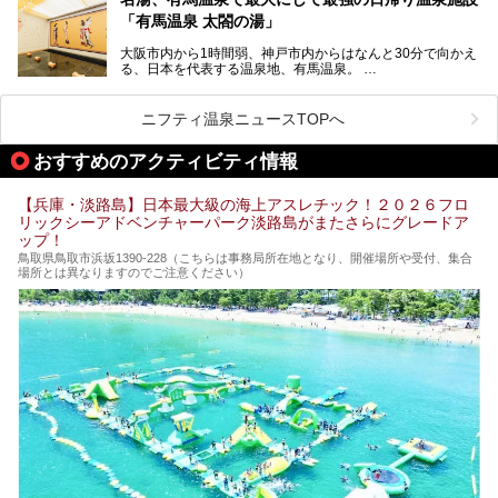
「神戸みなと温泉 蓮」の魅力に迫りました！
「有馬温泉 太閤の湯」
大阪市内から1時間弱、神戸市内からはなんと30分で向かえ
る、日本を代表する温泉地、有馬温泉。
そのなかでも最大の規模を誇る「有馬温泉 太閤の湯」は、
有名な「金泉」と「銀泉」に加え、人工のの炭酸泉まで楽し
める、ある意味「最強」ともいえる施設です。
ニフティ温泉ニュースTOPへ
今回は自慢のお湯をメインにその魅力の数々を紹介します！
おすすめのアクティビティ情報
【兵庫・淡路島】日本最大級の海上アスレチック！２０２６フロ
リックシーアドベンチャーパーク淡路島がまたさらにグレードア
ップ！
鳥取県鳥取市浜坂1390‐228（こちらは事務局所在地となり、開催場所や受付、集合
場所とは異なりますのでご注意ください）