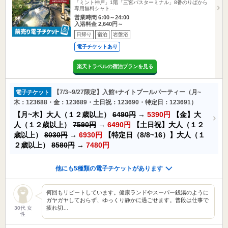
「ミント神戸」1階「三宮バスターミナル」8番のりばから
専用無料シャト…
営業時間 6:00～24:00
入浴料金 2,640円～
日帰り
宿泊
岩盤浴
電子チケットあり
楽天トラベルの宿泊プランを見る
【7/3~9/27限定】入館+ナイトプールパーティー（月~
電子チケット
木：123688・金：123689・土日祝：123690・特定日：123691）
【月~木】大人（１２歳以上）
6490円
→
5390円
【金】大
人（１２歳以上）
7590円
→
6490円
【土日祝】大人（１２
歳以上）
8030円
→
6930円
【特定日（8/8~16）】大人（１
２歳以上）
8580円
→
7480円
他にも5種類の電子チケットがあります
何回もリピートしています。健康ランドやスーパー銭湯のように
ガヤガヤしておらず、ゆっくり静かに過ごせます。普段は仕事で
疲れ切…
30代 女
性