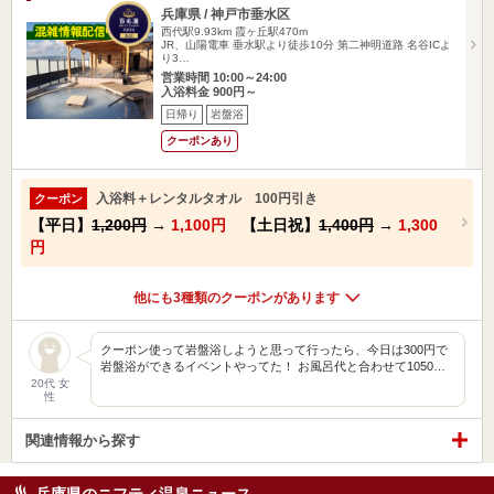
兵庫県 / 神戸市垂水区
西代駅9.93km
霞ヶ丘駅470m
JR、山陽電車 垂水駅より徒歩10分 第二神明道路 名谷ICよ
り3…
営業時間 10:00～24:00
入浴料金 900円～
日帰り
岩盤浴
クーポンあり
入浴料＋レンタルタオル 100円引き
クーポン
【平日】
1,200円
→
1,100円
【土日祝】
1,400円
→
1,300
円
他にも3種類のクーポンがあります
クーポン使って岩盤浴しようと思って行ったら、今日は300円で
岩盤浴ができるイベントやってた！ お風呂代と合わせて1050…
20代 女
性
関連情報から探す