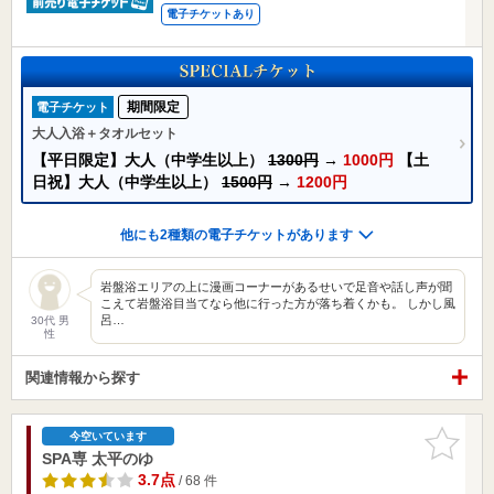
電子チケットあり
期間限定
電子チケット
大人入浴＋タオルセット
【平日限定】大人（中学生以上）
1300円
→
1000円
【土
日祝】大人（中学生以上）
1500円
→
1200円
他にも2種類の電子チケットがあります
岩盤浴エリアの上に漫画コーナーがあるせいで足音や話し声が聞
こえて岩盤浴目当てなら他に行った方が落ち着くかも。 しかし風
呂…
30代 男
性
関連情報から探す
お気に入
今空いています
りに追加
SPA専 太平のゆ
3.7点
/ 68 件