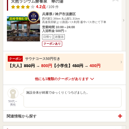
天然ラジウム療養泉 華の湯
4.2点
/ 109 件
兵庫県 / 神戸市須磨区
西代駅2.36km
丸山駅1.31km
高速長田駅より路面バス利用 薮中バス停にて下車
営業時間 10:00～24:00
入浴料金 500円～
日帰り
岩盤浴
クーポンあり
サウナコース50円引き
クーポン
【大人】
850円
→
800円
【小学生】
450円
→
400円
他にも1種類のクーポンがあります
施設全体が綺麗でゆっくりくつろげました。
50代～
男性
関連情報から探す