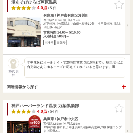
湯あそびひろば芦原温泉
お気に入
りに追加
4.0点
/ 5 件
兵庫県 / 神戸市兵庫区湊川町
西代駅2.98km
湊川駅712m
地下鉄湊川公園駅より山側へ徒歩10分、神戸電鉄湊川駅よ
り山側へ徒歩1…
営業時間 14:00～翌10:00
入浴料金 500円～
日帰り
岩盤浴
年中無休にオールナイトで20時間営業 (朝10時まで)。駐車場も12
台完備とあらゆるニーズに応えてくれていると思います。風…
30代 男
性
関連情報から探す
神戸ハーバーランド温泉 万葉倶楽部
お気に入
りに追加
4.0点
/ 54 件
兵庫県 / 神戸市中央区
西代駅3.86km
神戸駅255m
JR神戸線 神戸駅より徒歩約3分阪神高速神戸線 柳原ランプ
より国道2…