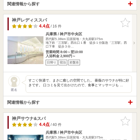
関連情報から探す
神戸レディススパ
お気に入
りに追加
4.4点
/ 16 件
兵庫県 / 神戸市中央区
西代駅5.38km
旧居留地・大丸前駅375m
地下鉄「三宮駅」西出口１番 徒歩１分阪急「三宮駅」西
口下車 徒歩３分…
営業時間 8:00～翌10:00
入浴料金 2,900円～
日帰り
宿泊
岩盤浴
すごく快適で、まさに癒しの空間でした。 薔薇のサウナが特に好
きです。 口コミを見て出かけたので、食事とマッサージも …
匿名
関連情報から探す
神戸サウナ&スパ
お気に入
りに追加
4.4点
/ 40 件
兵庫県 / 神戸市中央区
西代駅5.38km
旧居留地・大丸前駅375m