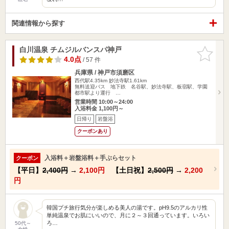
関連情報から探す
白川温泉 チムジルバンスパ神戸
お気に入
りに追加
4.0点
/ 57 件
兵庫県 / 神戸市須磨区
西代駅4.35km
妙法寺駅1.61km
無料送迎バス 地下鉄 名谷駅、妙法寺駅、板宿駅、学園
都市駅より運行 …
営業時間 10:00～24:00
入浴料金 1,100円～
日帰り
岩盤浴
クーポンあり
入浴料＋岩盤浴料＋手ぶらセット
クーポン
【平日】
2,400円
→
2,100円
【土日祝】
2,500円
→
2,200
円
韓国プチ旅行気分が楽しめる美人の湯です。pH9.5のアルカリ性
単純温泉でお肌にいいので、月に２～３回通っています。いろい
ろ…
50代～