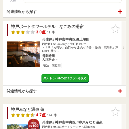
女性
関連情報から探す
神戸ポートタワーホテル なごみの湯宿
お気に入
りに追加
3.0点
/ 1 件
兵庫県 / 神戸市中央区波止場町
西代駅4.51km
みなと元町駅197m
・ＪＲ「元町駅」西口から徒歩約10分 ・阪急「花隈駅」東
口から徒歩…
営業時間
入浴料金 ～
宿泊
岩盤浴
楽天トラベルの宿泊プランを見る
関連情報から探す
神戸みなと温泉 蓮
お気に入
りに追加
4.7点
/ 74 件
兵庫県 / 神戸市中央区 / 神戸みなと温泉
西代駅4.95km
ポートターミナル駅805m