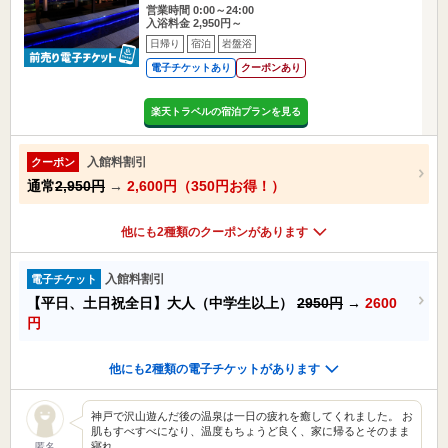
営業時間 0:00～24:00
入浴料金 2,950円～
日帰り
宿泊
岩盤浴
電子チケットあり
クーポンあり
楽天トラベルの宿泊プランを見る
入館料割引
クーポン
通常
2,950円
→
2,600円（350円お得！）
他にも2種類のクーポンがあります
入館料割引
電子チケット
【平日、土日祝全日】大人（中学生以上）
2950円
→
2600
円
他にも2種類の電子チケットがあります
神戸で沢山遊んだ後の温泉は一日の疲れを癒してくれました。 お
肌もすべすべになり、温度もちょうど良く、家に帰るとそのまま
寝れ…
匿名