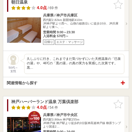
朝日温泉
お気に入
りに追加
4.0点
/ 69 件
兵庫県 / 神戸市兵庫区
西代駅2.82km
新開地駅410m
JR神戸駅より西へ、山側の線路沿いに徒歩10分、JR兵庫
駅より東へ、…
営業時間 9:00～23:30
入浴料金 570円～
日帰り
エステ・マッサージ
久しぶりに行き、これまでまだ気づかずにいた天然温泉の「巳泉
の湯」や、46℃の「黒の湯」の真の実力を実感した次第です。
黒…
50代～
女性
関連情報から探す
神戸ハーバーランド温泉 万葉倶楽部
お気に入
りに追加
4.0点
/ 54 件
兵庫県 / 神戸市中央区
西代駅3.86km
神戸駅255m
JR神戸線 神戸駅より徒歩約3分阪神高速神戸線 柳原ランプ
より国道2…
営業時間 0:00～24:00