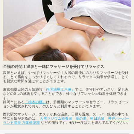
至福の時間！温泉と一緒にマッサージを受けてリラックス
温泉といえば、やっぱりマッサージ！入浴の前後にのんびりマッサージを受け
ることで筋肉をしっかりほぐしてくれるので、リラックス効果が倍増し、とて
も贅沢な時間を過ごすことができます。
東京都墨田区の人気施設
「両国湯屋江戸遊」
では、美容針やアカスリ、足もみ
などの6つの施術を受けることができ、様々なリフレッシュ効果を体感できま
す。
静岡市にある
「柚木の郷」
は、多種類のマッサージやセラピー、リラクゼーシ
ョンが用意されており、のんびりと利用することができます。
西代駅のマッサージ、エステがある温泉、日帰り温泉、スーパー銭湯の中でも
特に人気があるのは、
天然ラジウム療養泉 華の湯
、
朝日温泉
、
神戸ハーバー
ランド温泉 万葉倶楽部
などの施設です。ぜひ一度は足を運んでみてください。