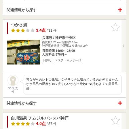
関連情報から探す
つかさ湯
お気に入
りに追加
3.4点
/ 11 件
兵庫県 / 神戸市中央区
西代駅4.21km
花隈駅141m
神戸高速鉄道 花隈駅より徒歩約2分
営業時間 14:00～23:00
入浴料金 570円～
日帰り
エステ・マッサージ
昔ながらのレトロ銭湯。女子サウナは壊れているのか使えません
が水風呂の温度が16.7度くらいかな？絶妙に気持ちよくて露天風
呂…
30代 女
性
関連情報から探す
白川温泉 チムジルバンスパ神戸
お気に入
りに追加
4.0点
/ 57 件