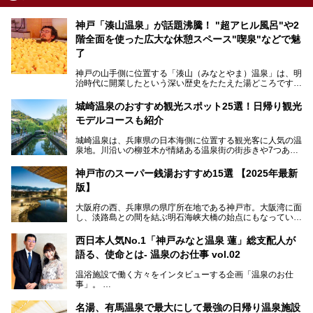
神戸「湊山温泉」が話題沸騰！ "超アヒル風呂"や2
階全面を使った広大な休憩スペース"喫泉"などで魅
了
神戸の山手側に位置する「湊山（みなとやま）温泉」は、明
治時代に開業したという深い歴史をたたえた湯どころです。
そんな長寿の温泉が今、話題となっています。理由は湯船い
っぱいに浮かぶアヒルちゃん。さらに、ゆったりくつろげて
城崎温泉のおすすめ観光スポット25選！日帰り観光
コワーキングも可能な休憩スペースも人気に。斬新な企画や
モデルコースも紹介
設備で人々をアッと驚かせる湊山温泉の魅力をリポートしま
す。
城崎温泉は、兵庫県の日本海側に位置する観光客に人気の温
泉地。川沿いの柳並木が情緒ある温泉街の街歩きや7つある
外湯巡り、ロープウェイからの絶景、冬のカニ料理などで知
られています。鉄道の駅から温泉街が近く、歩いて回るのに
神戸市のスーパー銭湯おすすめ15選 【2025年最新
ちょうどよい規模で、日帰りでの訪問にもおすすめです。
版】
この記事では、城崎温泉と周辺の見どころから厳選した25
大阪府の西、兵庫県の県庁所在地である神戸市。大阪湾に面
の観光スポットをピックアップ。温泉やご当地グルメなどを
し、淡路島との間を結ぶ明石海峡大橋の始点にもなっていま
盛り込んだ日帰り観光モデルコースも紹介しているので、ぜ
す。古くから港町として栄え、異国情緒の残る異人館街や中
ひ参考にしてくださいね！
華街をはじめ、きらびやかに発展したハーバーランドなど、
西日本人気No.1「神戸みなと温泉 蓮」総支配人が
人気観光スポットもめじろ押しです。
語る、使命とは- 温泉のお仕事 vol.02
そして、温泉好きの視点から見ると、神戸市といえば何とい
っても「有馬温泉」。日本三古湯の一角をなす、歴史ある名
温浴施設で働く方々をインタビューする企画「温泉のお仕
湯です。そのお湯をリーズナブルに体験できる健康ランドや
事」。
スーパー銭湯があったら……。今回はそんな希望に沿う施設
第2弾はニフティ温泉年間ランキング2018で全国総合ランキ
も含め、おすすめのスパ銭をピックアップしてご紹介してい
ング西日本1位、2年連続「ベストオブ宿泊賞」に輝いた
きます！
名湯、有馬温泉で最大にして最強の日帰り温泉施設