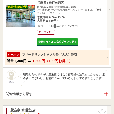
兵庫県 / 神戸市西区
西代駅8.24km
学園都市駅1.71km
神戸市営地下鉄学園都市駅からタクシーで約5分、「伊川
谷」駅・「名谷」…
営業時間 8:00～23:00
入浴料金 850円～
日帰り
宿泊
エステ・マッサージ
クーポンあり
楽天トラベルの宿泊プランを見る
フリードリンク付き入浴券（大人）割引
クーポン
通常
1,300円
→
1,200円（100円お得！）
宿泊したのですが、温泉棟ではなく宿泊棟の温泉もよかった。 混
み合ってないし。お湯につかっていると肌はするするとします。
こ…
匿名
関連情報から探す
灘温泉 水道筋店
お気に入