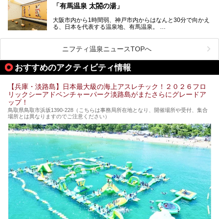
「神戸みなと温泉 蓮」の魅力に迫りました！
「有馬温泉 太閤の湯」
大阪市内から1時間弱、神戸市内からはなんと30分で向かえ
る、日本を代表する温泉地、有馬温泉。
そのなかでも最大の規模を誇る「有馬温泉 太閤の湯」は、
有名な「金泉」と「銀泉」に加え、人工のの炭酸泉まで楽し
める、ある意味「最強」ともいえる施設です。
ニフティ温泉ニュースTOPへ
今回は自慢のお湯をメインにその魅力の数々を紹介します！
おすすめのアクティビティ情報
【兵庫・淡路島】日本最大級の海上アスレチック！２０２６フロ
リックシーアドベンチャーパーク淡路島がまたさらにグレードア
ップ！
鳥取県鳥取市浜坂1390‐228（こちらは事務局所在地となり、開催場所や受付、集合
場所とは異なりますのでご注意ください）