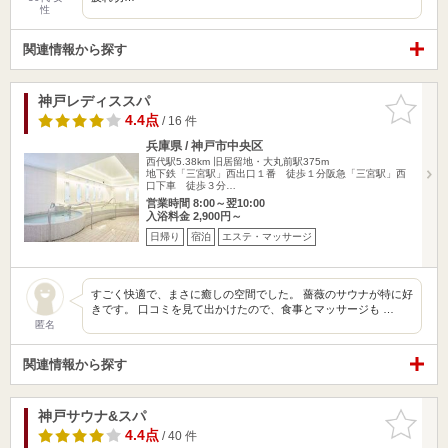
性
関連情報から探す
神戸レディススパ
お気に入
りに追加
4.4点
/ 16 件
兵庫県 / 神戸市中央区
西代駅5.38km
旧居留地・大丸前駅375m
地下鉄「三宮駅」西出口１番 徒歩１分阪急「三宮駅」西
口下車 徒歩３分…
営業時間 8:00～翌10:00
入浴料金 2,900円～
日帰り
宿泊
エステ・マッサージ
すごく快適で、まさに癒しの空間でした。 薔薇のサウナが特に好
きです。 口コミを見て出かけたので、食事とマッサージも …
匿名
関連情報から探す
神戸サウナ&スパ
お気に入
りに追加
4.4点
/ 40 件