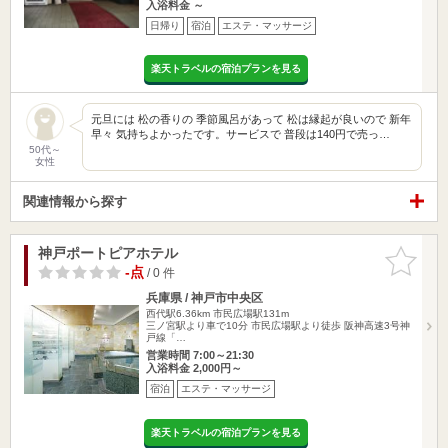
入浴料金 ～
日帰り
宿泊
エステ・マッサージ
楽天トラベルの宿泊プランを見る
元旦には 松の香りの 季節風呂があって 松は縁起が良いので 新年
早々 気持ちよかったです。サービスで 普段は140円で売っ…
50代～
女性
関連情報から探す
神戸ポートピアホテル
お気に入
りに追加
-点
/ 0 件
兵庫県 / 神戸市中央区
西代駅6.36km
市民広場駅131m
三ノ宮駅より車で10分 市民広場駅より徒歩 阪神高速3号神
戸線「…
営業時間 7:00～21:30
入浴料金 2,000円～
宿泊
エステ・マッサージ
楽天トラベルの宿泊プランを見る