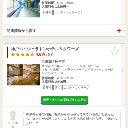
営業時間 14:00～24:00
入浴料金 1,320円～
日帰り
エステ・マッサージ
関連情報から探す
神戸ベイシェラトンホテル＆タワーズ
お気に入
りに追加
4.6点
/ 5 件
兵庫県 / 神戸市
西代駅11.89km
アイランドセンター駅106m
ＪＲ「住吉駅」→六甲ライナー「アイランドセンター駅」
から徒歩1分。阪…
営業時間 12:30～21:00
入浴料金 2,800円～
日帰り
宿泊
エステ・マッサージ
楽天トラベルの宿泊プランを見る
神戸の研修で利用。有馬から引っ張って来ているのかと思った
ら、タクシーの運ちゃんによると埋立地を掘ったら湧いて来たら
しい。ホ…
30代 男
性