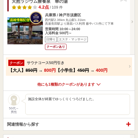
天然ラジウム療養泉 華の湯
4.2点
/ 109 件
兵庫県 / 神戸市須磨区
西代駅2.36km
丸山駅1.31km
高速長田駅より路面バス利用 薮中バス停にて下車
営業時間 10:00～24:00
入浴料金 500円～
日帰り
エステ・マッサージ
クーポンあり
サウナコース50円引き
クーポン
【大人】
850円
→
800円
【小学生】
450円
→
400円
他にも1種類のクーポンがあります
施設全体が綺麗でゆっくりくつろげました。
50代～
男性
関連情報から探す