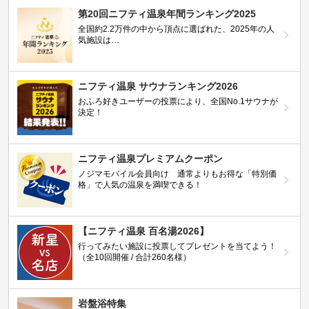
第20回ニフティ温泉年間ランキング2025
全国約2.2万件の中から頂点に選ばれた、2025年の人
気施設は…
ニフティ温泉 サウナランキング2026
おふろ好きユーザーの投票により、全国No.1サウナが
決定！
ニフティ温泉プレミアムクーポン
ノジマモバイル会員向け 通常よりもお得な「特別価
格」で人気の温泉を満喫できる！
【ニフティ温泉 百名湯2026】
行ってみたい施設に投票してプレゼントを当てよう！
（全10回開催 / 合計260名様）
岩盤浴特集