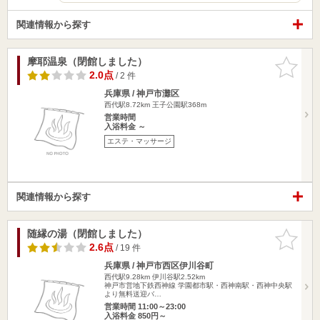
関連情報から探す
摩耶温泉（閉館しました）
お気に入
りに追加
2.0点
/ 2 件
兵庫県 / 神戸市灘区
西代駅8.72km
王子公園駅368m
営業時間
入浴料金 ～
エステ・マッサージ
関連情報から探す
随縁の湯（閉館しました）
お気に入
りに追加
2.6点
/ 19 件
兵庫県 / 神戸市西区伊川谷町
西代駅9.28km
伊川谷駅2.52km
神戸市営地下鉄西神線 学園都市駅・西神南駅・西神中央駅
より無料送迎バ…
営業時間 11:00～23:00
入浴料金 850円～