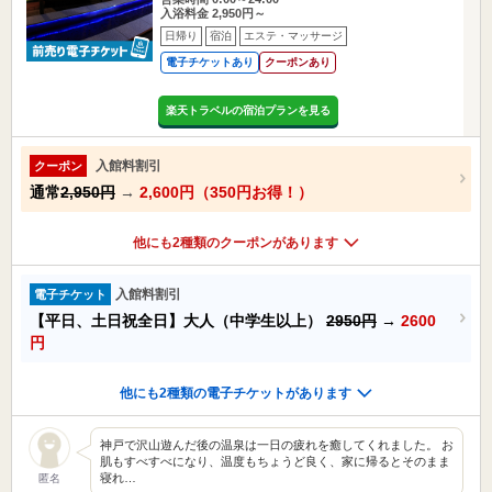
入浴料金 2,950円～
日帰り
宿泊
エステ・マッサージ
電子チケットあり
クーポンあり
楽天トラベルの宿泊プランを見る
入館料割引
クーポン
通常
2,950円
→
2,600円（350円お得！）
他にも2種類のクーポンがあります
入館料割引
電子チケット
【平日、土日祝全日】大人（中学生以上）
2950円
→
2600
円
他にも2種類の電子チケットがあります
神戸で沢山遊んだ後の温泉は一日の疲れを癒してくれました。 お
肌もすべすべになり、温度もちょうど良く、家に帰るとそのまま
寝れ…
匿名