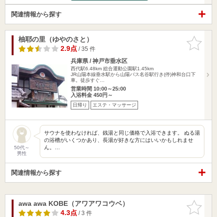
関連情報から探す
柚耶の里（ゆやのさと）
お気に入
りに追加
2.9点
/ 35 件
兵庫県 / 神戸市垂水区
西代駅6.48km
総合運動公園駅1.45km
JR山陽本線垂水駅から山陽バス名谷駅行き(停)神和台口下
車。徒歩すぐ…
営業時間 10:00～25:00
入浴料金 450円～
日帰り
エステ・マッサージ
サウナを使わなければ、銭湯と同じ価格で入浴できます。 ぬる湯
の浴槽がいくつかあり、長湯が好きな方にはいいかもしれませ
ん。…
50代～
男性
関連情報から探す
awa awa KOBE（アワアワコウベ）
お気に入
りに追加
4.3点
/ 3 件