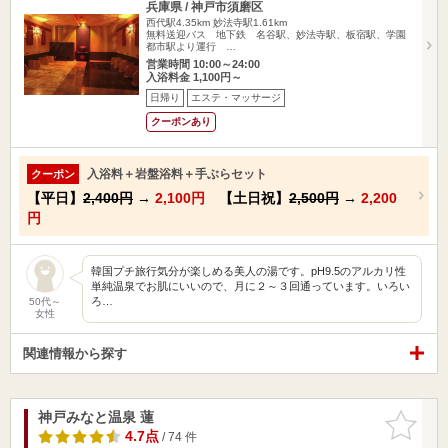
兵庫県 / 神戸市須磨区
西代駅4.35km
妙法寺駅1.61km
無料送迎バス 地下鉄 名谷駅、妙法寺駅、板宿駅、学園
都市駅より運行 …
営業時間 10:00～24:00
入浴料金 1,100円～
日帰り
エステ・マッサージ
クーポンあり
入浴料＋岩盤浴料＋手ぶらセット
クーポン
【平日】
2,400円
→
2,100円
【土日祝】
2,500円
→
2,200
円
韓国プチ旅行気分が楽しめる美人の湯です。pH9.5のアルカリ性
単純温泉でお肌にいいので、月に２～３回通っています。いろい
ろ…
50代～
女性
関連情報から探す
神戸みなと温泉 蓮
お気に入
りに追加
4.7点
/ 74 件