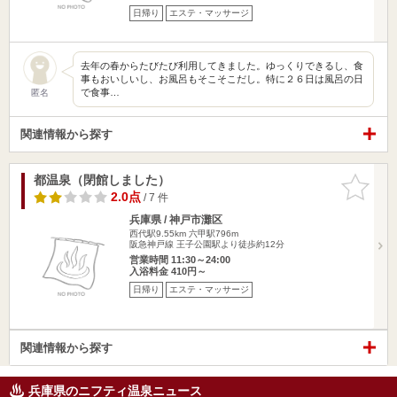
日帰り
エステ・マッサージ
去年の春からたびたび利用してきました。ゆっくりできるし、食
事もおいしいし、お風呂もそこそこだし。特に２６日は風呂の日
で食事…
匿名
関連情報から探す
都温泉（閉館しました）
お気に入
りに追加
2.0点
/ 7 件
兵庫県 / 神戸市灘区
西代駅9.55km
六甲駅796m
阪急神戸線 王子公園駅より徒歩約12分
営業時間 11:30～24:00
入浴料金 410円～
日帰り
エステ・マッサージ
関連情報から探す
兵庫県のニフティ温泉ニュース