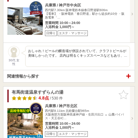
兵庫県 / 神戸市中央区
西代駅7.30km
阪神電鉄本線春日野道駅606m
【電車】 ・阪神電鉄「春日野道」駅から徒歩約10分 ・阪
急電車「…
営業時間 10:00～24:00
入浴料金 1,000円～
日帰り
エステ・マッサージ
おしゃれ！ビールの醸造場が併設されていて、クラフトビールが
美味しかったです。 店内は明るくキッズスペースなどもあり、…
30代 女
性
関連情報から探す
有馬街道温泉すずらんの湯
お気に入
りに追加
4.8点
/ 530 件
兵庫県 / 神戸市北区
西代駅8.11km
北鈴蘭台駅965m
大阪南部方面阪神高速神戸線・生田川出口 → 山麓バイパ
ス・天王谷IC…
営業時間 10:00～24:00
入浴料金 1,000円～
日帰り
エステ・マッサージ