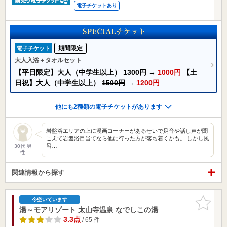
電子チケットあり
期間限定
電子チケット
大人入浴＋タオルセット
【平日限定】大人（中学生以上）
1300円
→
1000円
【土
日祝】大人（中学生以上）
1500円
→
1200円
他にも2種類の電子チケットがあります
岩盤浴エリアの上に漫画コーナーがあるせいで足音や話し声が聞
こえて岩盤浴目当てなら他に行った方が落ち着くかも。 しかし風
呂…
30代 男
性
関連情報から探す
お気に入
今空いています
りに追加
湯～モアリゾート 太山寺温泉 なでしこの湯
3.3点
/ 65 件