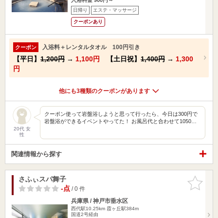
日帰り
エステ・マッサージ
クーポンあり
入浴料＋レンタルタオル 100円引き
クーポン
【平日】
1,200円
→
1,100円
【土日祝】
1,400円
→
1,300
円
他にも3種類のクーポンがあります
クーポン使って岩盤浴しようと思って行ったら、今日は300円で
岩盤浴ができるイベントやってた！ お風呂代と合わせて1050…
20代 女
性
関連情報から探す
さふぃスパ舞子
お気に入
りに追加
-点
/ 0 件
兵庫県 / 神戸市垂水区
西代駅10.25km
霞ヶ丘駅384m
国道2号経由