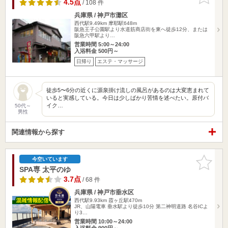
りに追加
4.5点
/ 108 件
兵庫県 / 神戸市灘区
西代駅9.49km
摩耶駅648m
阪急王子公園駅より水道筋商店街を東へ徒歩12分、または
阪急六甲駅より…
営業時間 5:00～24:00
入浴料金 500円～
日帰り
エステ・マッサージ
徒歩5〜6分の近くに源泉掛け流しの風呂があるのは大変恵まれて
いると実感している。今日は少しばかり苦情を述べたい。原付バ
イク…
50代～
男性
関連情報から探す
お気に入
今空いています
りに追加
SPA専 太平のゆ
3.7点
/ 68 件
兵庫県 / 神戸市垂水区
西代駅9.93km
霞ヶ丘駅470m
JR、山陽電車 垂水駅より徒歩10分 第二神明道路 名谷ICよ
り3…
営業時間 10:00～24:00
入浴料金 900円～