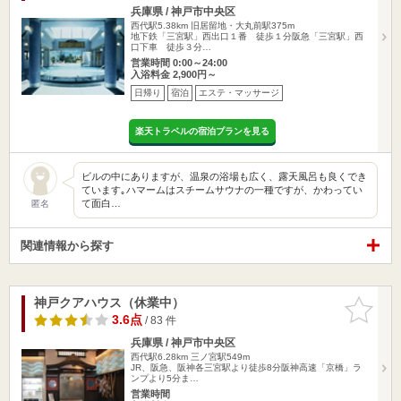
兵庫県 / 神戸市中央区
西代駅5.38km
旧居留地・大丸前駅375m
地下鉄「三宮駅」西出口１番 徒歩１分阪急「三宮駅」西
口下車 徒歩３分…
営業時間 0:00～24:00
入浴料金 2,900円～
日帰り
宿泊
エステ・マッサージ
楽天トラベルの宿泊プランを見る
ビルの中にありますが、温泉の浴場も広く、露天風呂も良くでき
ています｡ハマームはスチームサウナの一種ですが、かわってい
て面白…
匿名
関連情報から探す
神戸クアハウス（休業中）
お気に入
りに追加
3.6点
/ 83 件
兵庫県 / 神戸市中央区
西代駅6.28km
三ノ宮駅549m
JR、阪急、阪神各三宮駅より徒歩8分阪神高速「京橋」ラ
ンプより5分ま…
営業時間