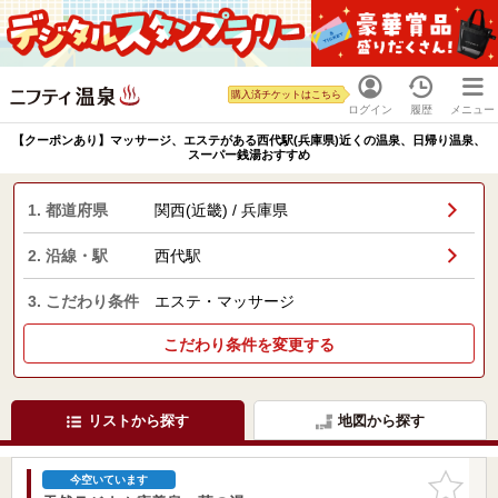
購入済チケットはこちら
ログイン
履歴
メニュー
【クーポンあり】マッサージ、エステがある西代駅(兵庫県)近くの温泉、日帰り温泉、
スーパー銭湯おすすめ
1. 都道府県
関西(近畿) / 兵庫県
2. 沿線・駅
西代駅
3. こだわり条件
エステ・マッサージ
こだわり条件を変更する
リストから探す
地図から探す
お気に入
今空いています
りに追加