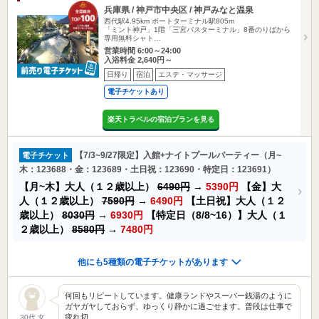
兵庫県 / 神戸市中央区 / 神戸みなと温泉
西代駅4.95km
ポートターミナル駅805m
「ミント神戸」1階「三宮バスターミナル」8番のりばから
専用無料シャト…
営業時間 6:00～24:00
入浴料金 2,640円～
日帰り
宿泊
エステ・マッサージ
電子チケットあり
楽天トラベルの宿泊プランを見る
【7/3~9/27限定】入館+ナイトプールパーティー（月~
電子チケット
木：123688・金：123689・土日祝：123690・特定日：123691）
【月~木】大人（１２歳以上）
6490円
→
5390円
【金】大
人（１２歳以上）
7590円
→
6490円
【土日祝】大人（１２
歳以上）
8030円
→
6930円
【特定日（8/8~16）】大人（１
２歳以上）
8580円
→
7480円
他にも5種類の電子チケットがあります
何回もリピートしています。健康ランドやスーパー銭湯のように
ガヤガヤしておらず、ゆっくり静かに過ごせます。普段は仕事で
疲れ切…
30代 女