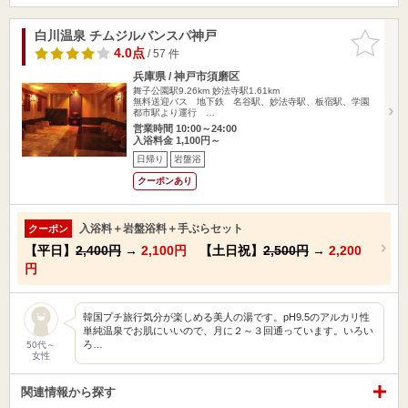
白川温泉 チムジルバンスパ神戸
お気に入
りに追加
4.0点
/ 57 件
兵庫県 / 神戸市須磨区
舞子公園駅9.26km
妙法寺駅1.61km
無料送迎バス 地下鉄 名谷駅、妙法寺駅、板宿駅、学園
都市駅より運行 …
営業時間 10:00～24:00
入浴料金 1,100円～
日帰り
岩盤浴
クーポンあり
入浴料＋岩盤浴料＋手ぶらセット
クーポン
【平日】
2,400円
→
2,100円
【土日祝】
2,500円
→
2,200
円
韓国プチ旅行気分が楽しめる美人の湯です。pH9.5のアルカリ性
単純温泉でお肌にいいので、月に２～３回通っています。いろい
ろ…
50代～
女性
関連情報から探す