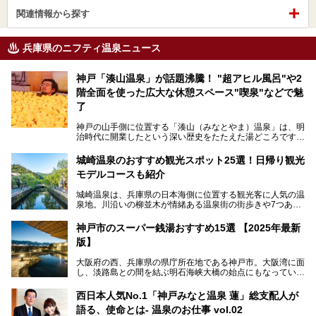
関連情報から探す
兵庫県のニフティ温泉ニュース
神戸「湊山温泉」が話題沸騰！ "超アヒル風呂"や2
階全面を使った広大な休憩スペース"喫泉"などで魅
了
神戸の山手側に位置する「湊山（みなとやま）温泉」は、明
治時代に開業したという深い歴史をたたえた湯どころです。
そんな長寿の温泉が今、話題となっています。理由は湯船い
っぱいに浮かぶアヒルちゃん。さらに、ゆったりくつろげて
城崎温泉のおすすめ観光スポット25選！日帰り観光
コワーキングも可能な休憩スペースも人気に。斬新な企画や
モデルコースも紹介
設備で人々をアッと驚かせる湊山温泉の魅力をリポートしま
す。
城崎温泉は、兵庫県の日本海側に位置する観光客に人気の温
泉地。川沿いの柳並木が情緒ある温泉街の街歩きや7つある
外湯巡り、ロープウェイからの絶景、冬のカニ料理などで知
られています。鉄道の駅から温泉街が近く、歩いて回るのに
神戸市のスーパー銭湯おすすめ15選 【2025年最新
ちょうどよい規模で、日帰りでの訪問にもおすすめです。
版】
この記事では、城崎温泉と周辺の見どころから厳選した25
大阪府の西、兵庫県の県庁所在地である神戸市。大阪湾に面
の観光スポットをピックアップ。温泉やご当地グルメなどを
し、淡路島との間を結ぶ明石海峡大橋の始点にもなっていま
盛り込んだ日帰り観光モデルコースも紹介しているので、ぜ
す。古くから港町として栄え、異国情緒の残る異人館街や中
ひ参考にしてくださいね！
華街をはじめ、きらびやかに発展したハーバーランドなど、
西日本人気No.1「神戸みなと温泉 蓮」総支配人が
人気観光スポットもめじろ押しです。
語る、使命とは- 温泉のお仕事 vol.02
そして、温泉好きの視点から見ると、神戸市といえば何とい