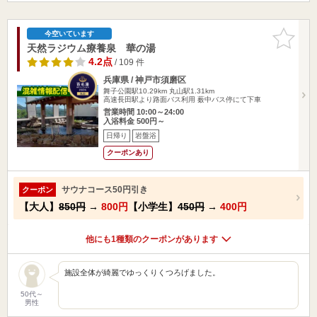
お気に入
今空いています
りに追加
天然ラジウム療養泉 華の湯
4.2点
/ 109 件
兵庫県 / 神戸市須磨区
舞子公園駅10.29km
丸山駅1.31km
高速長田駅より路面バス利用 薮中バス停にて下車
営業時間 10:00～24:00
入浴料金 500円～
日帰り
岩盤浴
クーポンあり
サウナコース50円引き
クーポン
【大人】
850円
→
800円
【小学生】
450円
→
400円
他にも1種類のクーポンがあります
施設全体が綺麗でゆっくりくつろげました。
50代～
男性