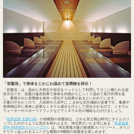
「岩盤浴」で身体をじわじわ温めて老廃物を排出！
「岩盤浴」は、温めた天然石や岩石をベッドとして利用してそこに横たわる温
浴方法です。岩盤の遠赤効果で身体を内側からじっくり温めて発汗作用を促
し、蓄積された老廃物を体外へ排出する効果があるといわれています。
大量の汗をかくので、入浴前や入浴中に こまめな水分補給が必要です。毒素や
老廃物以外に身体に必要なミネラル成分も汗として排出されるので、ミネラル
ウォーターやスポーツドリンクなどでミネラル分の補給も心がけましょう。
「
有馬温泉 太閤の湯
」の他種類の岩盤浴は、どれも安土桃山時代にタイムスリ
ップしたかのうような気分を味わえます。埼玉県さいたま市にある「
美楽温泉
SPA-HERBS(スパハーブス)
」は、埼玉県最大級の新感覚スパリゾート。オリジ
ナリティあふれるユニークな種類の4種類の岩盤浴を楽しめます。