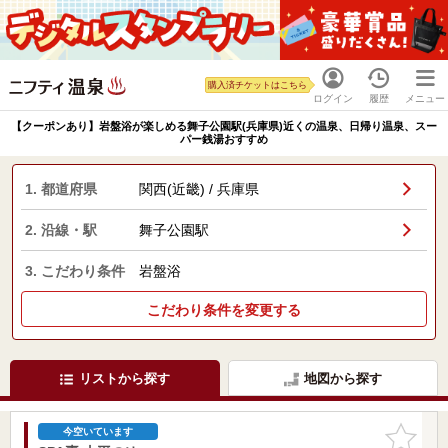
購入済チケットはこちら
ログイン
履歴
メニュー
【クーポンあり】岩盤浴が楽しめる舞子公園駅(兵庫県)近くの温泉、日帰り温泉、スー
パー銭湯おすすめ
1. 都道府県
関西(近畿) / 兵庫県
2. 沿線・駅
舞子公園駅
3. こだわり条件
岩盤浴
こだわり条件を変更する
リストから探す
地図から探す
お気に入
今空いています
りに追加