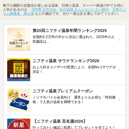
舞子公園駅の岩盤浴が楽しめる温泉、日帰り温泉、スーパー銭湯の中でも特に
人気があるのは、
SPA専 太平のゆ
、
白川温泉 チムジルバンスパ神戸
、
天然ラジ
ウム療養泉 華の湯
などの施設です。ぜひ一度は足を運んでみてください。
第20回ニフティ温泉年間ランキング2025
全国約2.2万件の中から頂点に選ばれた、2025年の人
気施設は…
ニフティ温泉 サウナランキング2026
おふろ好きユーザーの投票により、全国No.1サウナが
決定！
ニフティ温泉プレミアムクーポン
ノジマモバイル会員向け 通常よりもお得な「特別価
格」で人気の温泉を満喫できる！
【ニフティ温泉 百名湯2026】
行ってみたい施設に投票してプレゼントを当てよう！