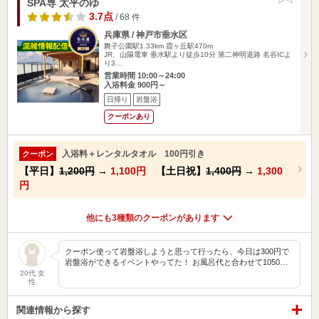
SPA専 太平のゆ
3.7点
/ 68 件
兵庫県 / 神戸市垂水区
舞子公園駅1.33km
霞ヶ丘駅470m
JR、山陽電車 垂水駅より徒歩10分 第二神明道路 名谷ICよ
り3…
営業時間 10:00～24:00
入浴料金 900円～
日帰り
岩盤浴
クーポンあり
入浴料＋レンタルタオル 100円引き
クーポン
【平日】
1,200円
→
1,100円
【土日祝】
1,400円
→
1,300
円
他にも3種類のクーポンがあります
クーポン使って岩盤浴しようと思って行ったら、今日は300円で
岩盤浴ができるイベントやってた！ お風呂代と合わせて1050…
20代 女
性
関連情報から探す