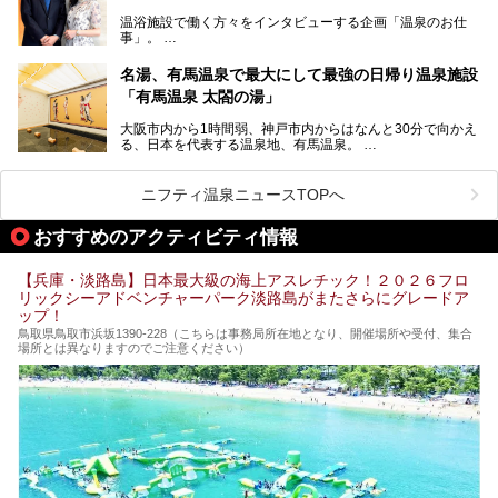
っても「有馬温泉」。日本三古湯の一角をなす、歴史ある名
温浴施設で働く方々をインタビューする企画「温泉のお仕
湯です。そのお湯をリーズナブルに体験できる健康ランドや
事」。
スーパー銭湯があったら……。今回はそんな希望に沿う施設
第2弾はニフティ温泉年間ランキング2018で全国総合ランキ
も含め、おすすめのスパ銭をピックアップしてご紹介してい
ング西日本1位、2年連続「ベストオブ宿泊賞」に輝いた
きます！
名湯、有馬温泉で最大にして最強の日帰り温泉施設
「神戸みなと温泉 蓮」の魅力に迫りました！
「有馬温泉 太閤の湯」
大阪市内から1時間弱、神戸市内からはなんと30分で向かえ
る、日本を代表する温泉地、有馬温泉。
そのなかでも最大の規模を誇る「有馬温泉 太閤の湯」は、
有名な「金泉」と「銀泉」に加え、人工のの炭酸泉まで楽し
める、ある意味「最強」ともいえる施設です。
ニフティ温泉ニュースTOPへ
今回は自慢のお湯をメインにその魅力の数々を紹介します！
おすすめのアクティビティ情報
【兵庫・淡路島】日本最大級の海上アスレチック！２０２６フロ
リックシーアドベンチャーパーク淡路島がまたさらにグレードア
ップ！
鳥取県鳥取市浜坂1390‐228（こちらは事務局所在地となり、開催場所や受付、集合
場所とは異なりますのでご注意ください）