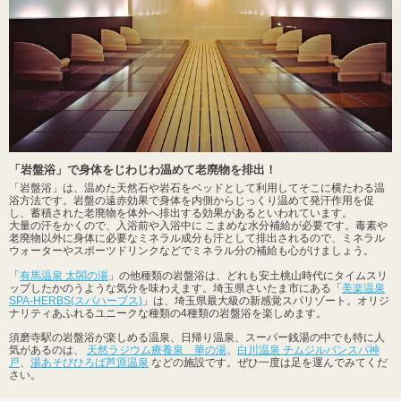
「岩盤浴」で身体をじわじわ温めて老廃物を排出！
「岩盤浴」は、温めた天然石や岩石をベッドとして利用してそこに横たわる温
浴方法です。岩盤の遠赤効果で身体を内側からじっくり温めて発汗作用を促
し、蓄積された老廃物を体外へ排出する効果があるといわれています。
大量の汗をかくので、入浴前や入浴中に こまめな水分補給が必要です。毒素や
老廃物以外に身体に必要なミネラル成分も汗として排出されるので、ミネラル
ウォーターやスポーツドリンクなどでミネラル分の補給も心がけましょう。
「
有馬温泉 太閤の湯
」の他種類の岩盤浴は、どれも安土桃山時代にタイムスリ
ップしたかのうような気分を味わえます。埼玉県さいたま市にある「
美楽温泉
SPA-HERBS(スパハーブス)
」は、埼玉県最大級の新感覚スパリゾート。オリジ
ナリティあふれるユニークな種類の4種類の岩盤浴を楽しめます。
須磨寺駅の岩盤浴が楽しめる温泉、日帰り温泉、スーパー銭湯の中でも特に人
気があるのは、
天然ラジウム療養泉 華の湯
、
白川温泉 チムジルバンスパ神
戸
、
湯あそびひろば芦原温泉
などの施設です。ぜひ一度は足を運んでみてくだ
さい。