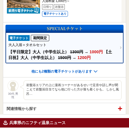
入浴料金 1,000円～
日帰り
岩盤浴
電子チケットあり
期間限定
電子チケット
大人入浴＋タオルセット
【平日限定】大人（中学生以上）
1300円
→
1000円
【土
日祝】大人（中学生以上）
1500円
→
1200円
他にも2種類の電子チケットがあります
岩盤浴エリアの上に漫画コーナーがあるせいで足音や話し声が聞
こえて岩盤浴目当てなら他に行った方が落ち着くかも。 しかし風
呂…
30代 男
性
関連情報から探す
兵庫県のニフティ温泉ニュース