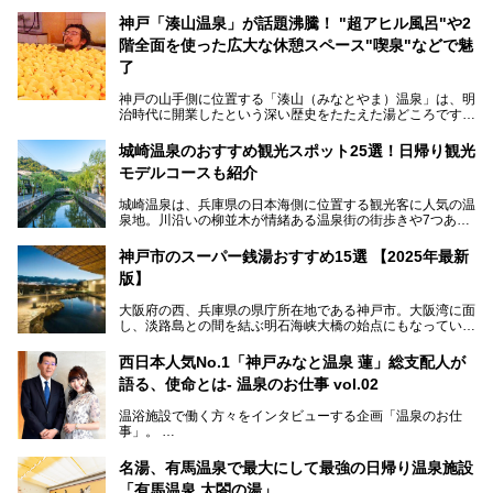
神戸「湊山温泉」が話題沸騰！ "超アヒル風呂"や2
階全面を使った広大な休憩スペース"喫泉"などで魅
了
神戸の山手側に位置する「湊山（みなとやま）温泉」は、明
治時代に開業したという深い歴史をたたえた湯どころです。
そんな長寿の温泉が今、話題となっています。理由は湯船い
っぱいに浮かぶアヒルちゃん。さらに、ゆったりくつろげて
城崎温泉のおすすめ観光スポット25選！日帰り観光
コワーキングも可能な休憩スペースも人気に。斬新な企画や
モデルコースも紹介
設備で人々をアッと驚かせる湊山温泉の魅力をリポートしま
す。
城崎温泉は、兵庫県の日本海側に位置する観光客に人気の温
泉地。川沿いの柳並木が情緒ある温泉街の街歩きや7つある
外湯巡り、ロープウェイからの絶景、冬のカニ料理などで知
られています。鉄道の駅から温泉街が近く、歩いて回るのに
神戸市のスーパー銭湯おすすめ15選 【2025年最新
ちょうどよい規模で、日帰りでの訪問にもおすすめです。
版】
この記事では、城崎温泉と周辺の見どころから厳選した25
大阪府の西、兵庫県の県庁所在地である神戸市。大阪湾に面
の観光スポットをピックアップ。温泉やご当地グルメなどを
し、淡路島との間を結ぶ明石海峡大橋の始点にもなっていま
盛り込んだ日帰り観光モデルコースも紹介しているので、ぜ
す。古くから港町として栄え、異国情緒の残る異人館街や中
ひ参考にしてくださいね！
華街をはじめ、きらびやかに発展したハーバーランドなど、
西日本人気No.1「神戸みなと温泉 蓮」総支配人が
人気観光スポットもめじろ押しです。
語る、使命とは- 温泉のお仕事 vol.02
そして、温泉好きの視点から見ると、神戸市といえば何とい
っても「有馬温泉」。日本三古湯の一角をなす、歴史ある名
温浴施設で働く方々をインタビューする企画「温泉のお仕
湯です。そのお湯をリーズナブルに体験できる健康ランドや
事」。
スーパー銭湯があったら……。今回はそんな希望に沿う施設
第2弾はニフティ温泉年間ランキング2018で全国総合ランキ
も含め、おすすめのスパ銭をピックアップしてご紹介してい
ング西日本1位、2年連続「ベストオブ宿泊賞」に輝いた
きます！
名湯、有馬温泉で最大にして最強の日帰り温泉施設
「神戸みなと温泉 蓮」の魅力に迫りました！
「有馬温泉 太閤の湯」