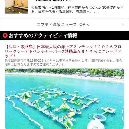
大阪市内から1時間弱、神戸市内からはなんと30分で向かえ
る、日本を代表する温泉地、有馬温泉。
そのなかでも最大の規模を誇る「有馬温泉 太閤の湯」は、
有名な「金泉」と「銀泉」に加え、人工のの炭酸泉まで楽し
める、ある意味「最強」ともいえる施設です。
ニフティ温泉ニュースTOPへ
今回は自慢のお湯をメインにその魅力の数々を紹介します！
おすすめのアクティビティ情報
【兵庫・淡路島】日本最大級の海上アスレチック！２０２６フロ
リックシーアドベンチャーパーク淡路島がまたさらにグレードア
ップ！
鳥取県鳥取市浜坂1390‐228（こちらは事務局所在地となり、開催場所や受付、集合
場所とは異なりますのでご注意ください）