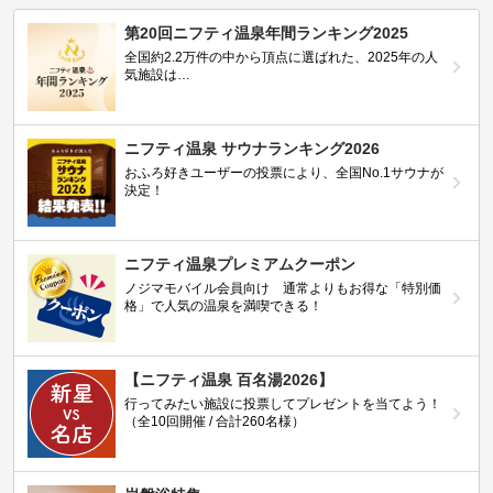
第20回ニフティ温泉年間ランキング2025
全国約2.2万件の中から頂点に選ばれた、2025年の人
気施設は…
ニフティ温泉 サウナランキング2026
おふろ好きユーザーの投票により、全国No.1サウナが
決定！
ニフティ温泉プレミアムクーポン
ノジマモバイル会員向け 通常よりもお得な「特別価
格」で人気の温泉を満喫できる！
【ニフティ温泉 百名湯2026】
行ってみたい施設に投票してプレゼントを当てよう！
（全10回開催 / 合計260名様）