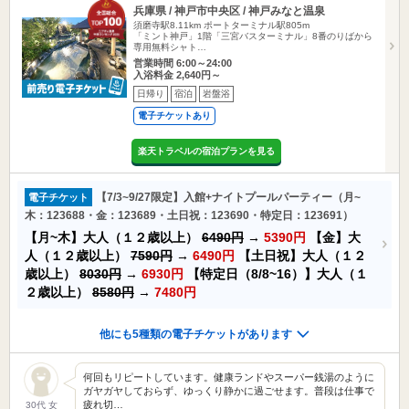
兵庫県 / 神戸市中央区 / 神戸みなと温泉
須磨寺駅8.11km
ポートターミナル駅805m
「ミント神戸」1階「三宮バスターミナル」8番のりばから
専用無料シャト…
営業時間 6:00～24:00
入浴料金 2,640円～
日帰り
宿泊
岩盤浴
電子チケットあり
楽天トラベルの宿泊プランを見る
【7/3~9/27限定】入館+ナイトプールパーティー（月~
電子チケット
木：123688・金：123689・土日祝：123690・特定日：123691）
【月~木】大人（１２歳以上）
6490円
→
5390円
【金】大
人（１２歳以上）
7590円
→
6490円
【土日祝】大人（１２
歳以上）
8030円
→
6930円
【特定日（8/8~16）】大人（１
２歳以上）
8580円
→
7480円
他にも5種類の電子チケットがあります
何回もリピートしています。健康ランドやスーパー銭湯のように
ガヤガヤしておらず、ゆっくり静かに過ごせます。普段は仕事で
疲れ切…
30代 女