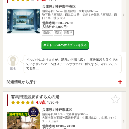
兵庫県 / 神戸市中央区
須磨寺駅8.57km
旧居留地・大丸前駅375m
地下鉄「三宮駅」西出口１番 徒歩１分阪急「三宮駅」西
口下車 徒歩３分…
営業時間 0:00～24:00
入浴料金 2,900円～
日帰り
宿泊
岩盤浴
楽天トラベルの宿泊プランを見る
ビルの中にありますが、温泉の浴場も広く、露天風呂も良くでき
ています｡ハマームはスチームサウナの一種ですが、かわってい
て面白…
匿名
関連情報から探す
有馬街道温泉すずらんの湯
お気に入
りに追加
4.8点
/ 530 件
兵庫県 / 神戸市北区
須磨寺駅10.66km
北鈴蘭台駅965m
大阪南部方面阪神高速神戸線・生田川出口 → 山麓バイパ
ス・天王谷IC…
営業時間 10:00～24:00