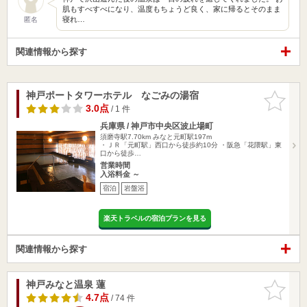
肌もすべすべになり、温度もちょうど良く、家に帰るとそのまま
寝れ…
匿名
関連情報から探す
神戸ポートタワーホテル なごみの湯宿
お気に入
りに追加
3.0点
/ 1 件
兵庫県 / 神戸市中央区波止場町
須磨寺駅7.70km
みなと元町駅197m
・ＪＲ「元町駅」西口から徒歩約10分 ・阪急「花隈駅」東
口から徒歩…
営業時間
入浴料金 ～
宿泊
岩盤浴
楽天トラベルの宿泊プランを見る
関連情報から探す
神戸みなと温泉 蓮
お気に入
りに追加
4.7点
/ 74 件