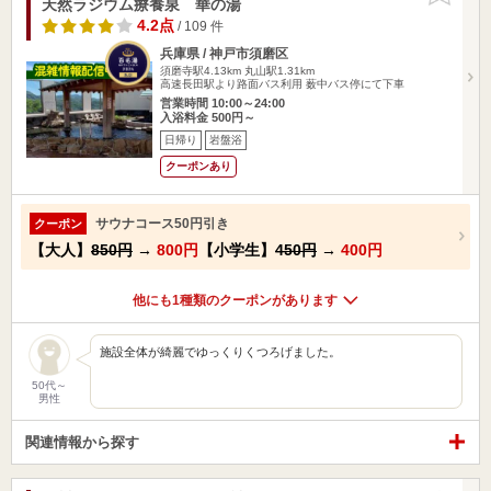
天然ラジウム療養泉 華の湯
4.2点
/ 109 件
兵庫県 / 神戸市須磨区
須磨寺駅4.13km
丸山駅1.31km
高速長田駅より路面バス利用 薮中バス停にて下車
営業時間 10:00～24:00
入浴料金 500円～
日帰り
岩盤浴
クーポンあり
サウナコース50円引き
クーポン
【大人】
850円
→
800円
【小学生】
450円
→
400円
他にも1種類のクーポンがあります
施設全体が綺麗でゆっくりくつろげました。
50代～
男性
関連情報から探す