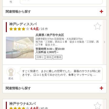
性
関連情報から探す
神戸レディススパ
お気に入
りに追加
4.4点
/ 16 件
兵庫県 / 神戸市中央区
須磨寺駅8.57km
旧居留地・大丸前駅375m
地下鉄「三宮駅」西出口１番 徒歩１分阪急「三宮駅」西
口下車 徒歩３分…
営業時間 8:00～翌10:00
入浴料金 2,900円～
日帰り
宿泊
岩盤浴
すごく快適で、まさに癒しの空間でした。 薔薇のサウナが特に好
きです。 口コミを見て出かけたので、食事とマッサージも …
匿名
関連情報から探す
神戸サウナ&スパ
お気に入
りに追加
4.4点
/ 40 件