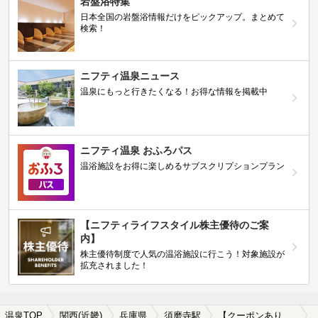
岩盤浴特集
日本全国の岩盤浴情報だけをピックアップ。まとめて
検索！
ニフティ温泉ニュース
温泉にもっと行きたくなる！お得な情報を掲載中
ニフティ温泉 おふろパス
温浴施設をお得に楽しめるサブスクリプションプラン
【ニフティライフスタイル株主優待のご案
内】
株主優待制度で人気の温浴施設に行こう！対象施設が
拡充されました！
温泉TOP
関西(近畿)
兵庫県
須磨寺駅
【クーポンあり】岩盤浴が楽しめる須磨寺駅近くの温泉、日帰り温泉、スーパー銭湯おすすめ