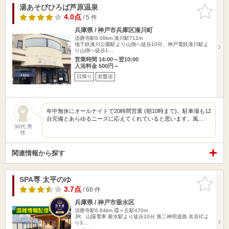
湯あそびひろば芦原温泉
お気に入
りに追加
4.0点
/ 5 件
兵庫県 / 神戸市兵庫区湊川町
須磨寺駅6.08km
湊川駅712m
地下鉄湊川公園駅より山側へ徒歩10分、神戸電鉄湊川駅よ
り山側へ徒歩1…
営業時間 14:00～翌10:00
入浴料金 500円～
日帰り
岩盤浴
年中無休にオールナイトで20時間営業 (朝10時まで)。駐車場も12
台完備とあらゆるニーズに応えてくれていると思います。風…
30代 男
性
関連情報から探す
SPA専 太平のゆ
お気に入
りに追加
3.7点
/ 68 件
兵庫県 / 神戸市垂水区
須磨寺駅6.84km
霞ヶ丘駅470m
JR、山陽電車 垂水駅より徒歩10分 第二神明道路 名谷ICよ
り3…