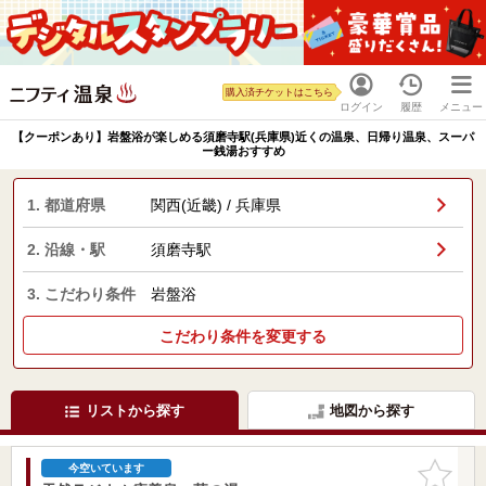
購入済チケットはこちら
ログイン
履歴
メニュー
【クーポンあり】岩盤浴が楽しめる須磨寺駅(兵庫県)近くの温泉、日帰り温泉、スーパ
ー銭湯おすすめ
1. 都道府県
関西(近畿) / 兵庫県
2. 沿線・駅
須磨寺駅
3. こだわり条件
岩盤浴
こだわり条件を変更する
リストから探す
地図から探す
お気に入
今空いています
りに追加