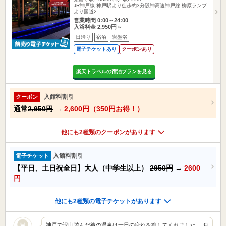
JR神戸線 神戸駅より徒歩約3分阪神高速神戸線 柳原ランプ
より国道2…
営業時間 0:00～24:00
入浴料金 2,950円～
日帰り
宿泊
岩盤浴
電子チケットあり
クーポンあり
楽天トラベルの宿泊プランを見る
入館料割引
クーポン
通常
2,950円
→
2,600円（350円お得！）
他にも2種類のクーポンがあります
入館料割引
電子チケット
【平日、土日祝全日】大人（中学生以上）
2950円
→
2600
円
他にも2種類の電子チケットがあります
神戸で沢山遊んだ後の温泉は一日の疲れを癒してくれました。 お