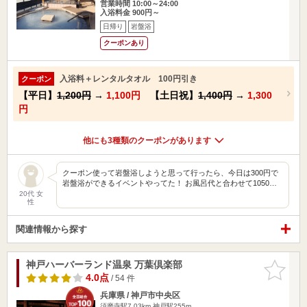
営業時間 10:00～24:00
入浴料金 900円～
日帰り
岩盤浴
クーポンあり
入浴料＋レンタルタオル 100円引き
クーポン
【平日】
1,200円
→
1,100円
【土日祝】
1,400円
→
1,300
円
他にも3種類のクーポンがあります
クーポン使って岩盤浴しようと思って行ったら、今日は300円で
岩盤浴ができるイベントやってた！ お風呂代と合わせて1050…
20代 女
性
関連情報から探す
神戸ハーバーランド温泉 万葉倶楽部
お気に入
りに追加
4.0点
/ 54 件
兵庫県 / 神戸市中央区
須磨寺駅7.03km
神戸駅255m