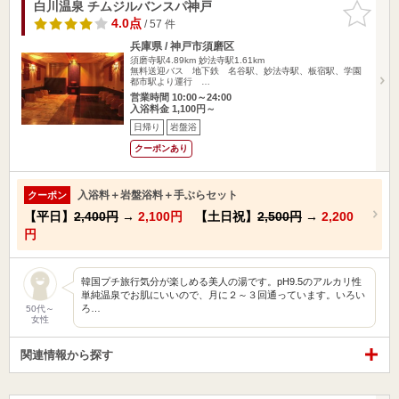
白川温泉 チムジルバンスパ神戸
お気に入
りに追加
4.0点
/ 57 件
兵庫県 / 神戸市須磨区
須磨寺駅4.89km
妙法寺駅1.61km
無料送迎バス 地下鉄 名谷駅、妙法寺駅、板宿駅、学園
都市駅より運行 …
営業時間 10:00～24:00
入浴料金 1,100円～
日帰り
岩盤浴
クーポンあり
入浴料＋岩盤浴料＋手ぶらセット
クーポン
【平日】
2,400円
→
2,100円
【土日祝】
2,500円
→
2,200
円
韓国プチ旅行気分が楽しめる美人の湯です。pH9.5のアルカリ性
単純温泉でお肌にいいので、月に２～３回通っています。いろい
ろ…
50代～
女性
関連情報から探す