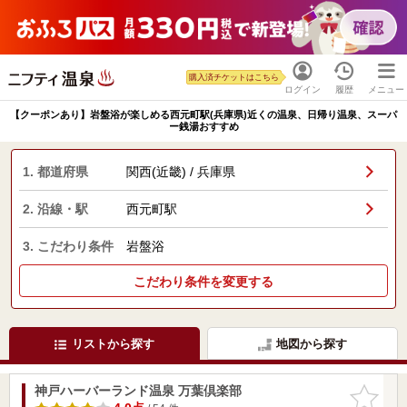
購入済チケットはこちら
ログイン
履歴
メニュー
【クーポンあり】岩盤浴が楽しめる西元町駅(兵庫県)近くの温泉、日帰り温泉、スーパ
ー銭湯おすすめ
1. 都道府県
関西(近畿) / 兵庫県
2. 沿線・駅
西元町駅
3. こだわり条件
岩盤浴
こだわり条件を変更する
リストから探す
地図から探す
神戸ハーバーランド温泉 万葉倶楽部
お気に入
りに追加