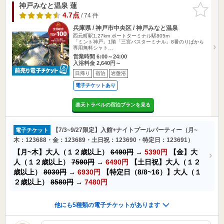
神戸みなと温泉 蓮
お気に入
りに追加
4.7点
/ 74 件
兵庫県 / 神戸市中央区 / 神戸みなと温泉
西元町駅1.27km
ポートターミナル駅805m
「ミント神戸」1階「三宮バスターミナル」8番のりばから
専用無料シャト…
営業時間 6:00～24:00
入浴料金 2,640円～
日帰り
宿泊
岩盤浴
電子チケットあり
楽天トラベルの宿泊プランを見る
【7/3~9/27限定】入館+ナイトプールパーティー（月~
電子チケット
木：123688・金：123689・土日祝：123690・特定日：123691）
【月~木】大人（１２歳以上）
6490円
→
5390円
【金】大
人（１２歳以上）
7590円
→
6490円
【土日祝】大人（１２
歳以上）
8030円
→
6930円
【特定日（8/8~16）】大人（１
２歳以上）
8580円
→
7480円
他にも5種類の電子チケットがあります