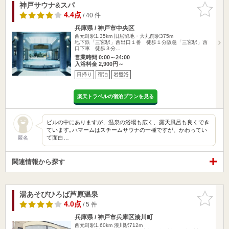
神戸サウナ&スパ
お気に入
りに追加
4.4点
/ 40 件
兵庫県 / 神戸市中央区
西元町駅1.35km
旧居留地・大丸前駅375m
地下鉄「三宮駅」西出口１番 徒歩１分阪急「三宮駅」西
口下車 徒歩３分…
営業時間 0:00～24:00
入浴料金 2,900円～
日帰り
宿泊
岩盤浴
楽天トラベルの宿泊プランを見る
ビルの中にありますが、温泉の浴場も広く、露天風呂も良くでき
ています｡ハマームはスチームサウナの一種ですが、かわってい
て面白…
匿名
関連情報から探す
湯あそびひろば芦原温泉
お気に入
りに追加
4.0点
/ 5 件
兵庫県 / 神戸市兵庫区湊川町
西元町駅1.60km
湊川駅712m