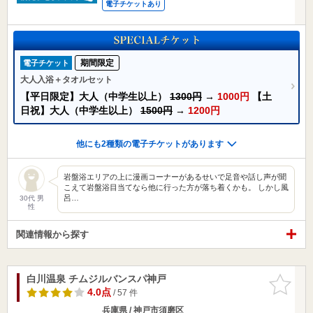
電子チケットあり
期間限定
電子チケット
大人入浴＋タオルセット
【平日限定】大人（中学生以上）
1300円
→
1000円
【土
日祝】大人（中学生以上）
1500円
→
1200円
他にも2種類の電子チケットがあります
岩盤浴エリアの上に漫画コーナーがあるせいで足音や話し声が聞
こえて岩盤浴目当てなら他に行った方が落ち着くかも。 しかし風
呂…
30代 男
性
関連情報から探す
白川温泉 チムジルバンスパ神戸
お気に入
りに追加
4.0点
/ 57 件
兵庫県 / 神戸市須磨区