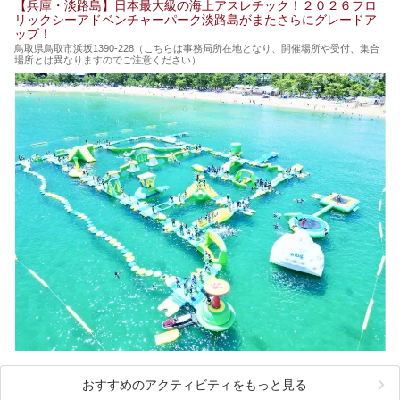
【兵庫・淡路島】日本最大級の海上アスレチック！２０２６フロ
リックシーアドベンチャーパーク淡路島がまたさらにグレードア
ップ！
鳥取県鳥取市浜坂1390‐228（こちらは事務局所在地となり、開催場所や受付、集合
場所とは異なりますのでご注意ください）
おすすめのアクティビティをもっと見る