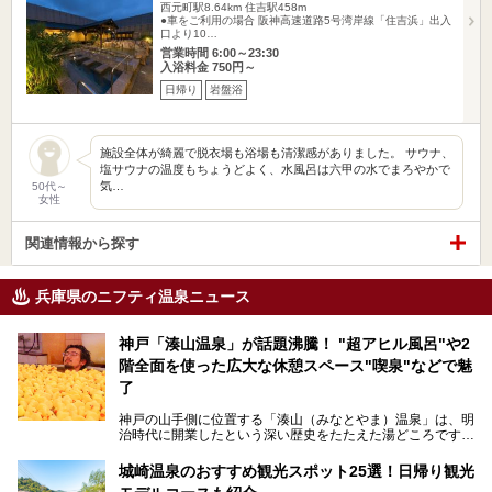
西元町駅8.64km
住吉駅458m
●車をご利用の場合 阪神高速道路5号湾岸線「住吉浜」出入
口より10…
営業時間 6:00～23:30
入浴料金 750円～
日帰り
岩盤浴
施設全体が綺麗で脱衣場も浴場も清潔感がありました。 サウナ、
塩サウナの温度もちょうどよく、水風呂は六甲の水でまろやかで
気…
50代～
女性
関連情報から探す
兵庫県のニフティ温泉ニュース
神戸「湊山温泉」が話題沸騰！ "超アヒル風呂"や2
階全面を使った広大な休憩スペース"喫泉"などで魅
了
神戸の山手側に位置する「湊山（みなとやま）温泉」は、明
治時代に開業したという深い歴史をたたえた湯どころです。
そんな長寿の温泉が今、話題となっています。理由は湯船い
っぱいに浮かぶアヒルちゃん。さらに、ゆったりくつろげて
城崎温泉のおすすめ観光スポット25選！日帰り観光
コワーキングも可能な休憩スペースも人気に。斬新な企画や