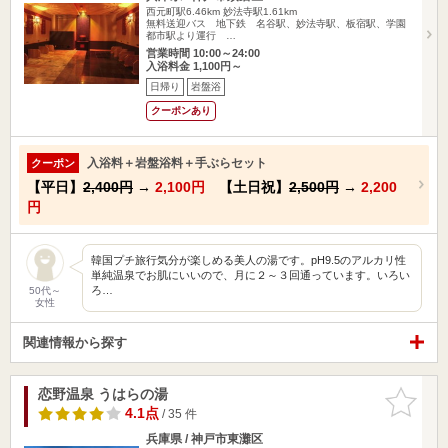
西元町駅6.46km
妙法寺駅1.61km
無料送迎バス 地下鉄 名谷駅、妙法寺駅、板宿駅、学園
都市駅より運行 …
営業時間 10:00～24:00
入浴料金 1,100円～
日帰り
岩盤浴
クーポンあり
入浴料＋岩盤浴料＋手ぶらセット
クーポン
【平日】
2,400円
→
2,100円
【土日祝】
2,500円
→
2,200
円
韓国プチ旅行気分が楽しめる美人の湯です。pH9.5のアルカリ性
単純温泉でお肌にいいので、月に２～３回通っています。いろい
ろ…
50代～
女性
関連情報から探す
恋野温泉 うはらの湯
お気に入
りに追加
4.1点
/ 35 件
兵庫県 / 神戸市東灘区