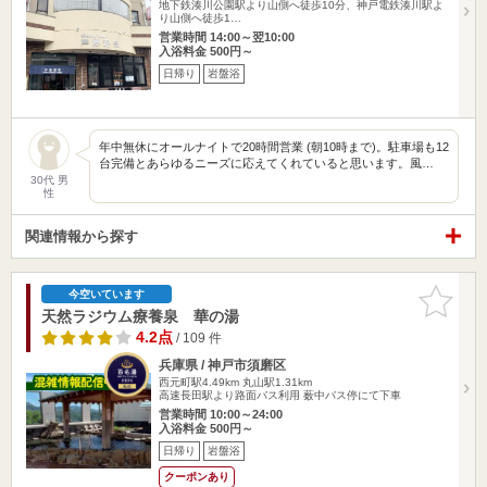
地下鉄湊川公園駅より山側へ徒歩10分、神戸電鉄湊川駅よ
り山側へ徒歩1…
営業時間 14:00～翌10:00
入浴料金 500円～
日帰り
岩盤浴
年中無休にオールナイトで20時間営業 (朝10時まで)。駐車場も12
台完備とあらゆるニーズに応えてくれていると思います。風…
30代 男
性
関連情報から探す
お気に入
今空いています
りに追加
天然ラジウム療養泉 華の湯
4.2点
/ 109 件
兵庫県 / 神戸市須磨区
西元町駅4.49km
丸山駅1.31km
高速長田駅より路面バス利用 薮中バス停にて下車
営業時間 10:00～24:00
入浴料金 500円～
日帰り
岩盤浴
クーポンあり