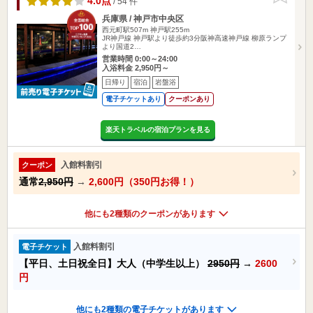
4.0点
/ 54 件
兵庫県 / 神戸市中央区
西元町駅507m
神戸駅255m
JR神戸線 神戸駅より徒歩約3分阪神高速神戸線 柳原ランプ
より国道2…
営業時間 0:00～24:00
入浴料金 2,950円～
日帰り
宿泊
岩盤浴
電子チケットあり
クーポンあり
楽天トラベルの宿泊プランを見る
入館料割引
クーポン
通常
2,950円
→
2,600円（350円お得！）
他にも2種類のクーポンがあります
入館料割引
電子チケット
【平日、土日祝全日】大人（中学生以上）
2950円
→
2600
円
他にも2種類の電子チケットがあります