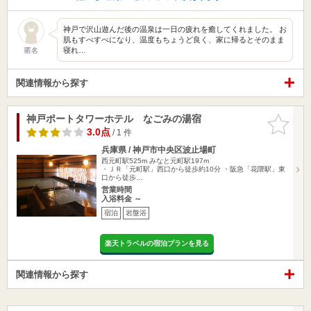
神戸で沢山遊んだ後の温泉は一日の疲れを癒してくれました。 お
肌もすべすべになり、温度もちょうど良く、家に帰るとそのまま
寝れ…
匿名
関連情報から探す
神戸ポートタワーホテル なごみの湯宿
お気に入
りに追加
3.0点
/ 1 件
兵庫県 / 神戸市中央区波止場町
西元町駅525m
みなと元町駅197m
・ＪＲ「元町駅」西口から徒歩約10分 ・阪急「花隈駅」東
口から徒歩…
営業時間
入浴料金 ～
宿泊
岩盤浴
楽天トラベルの宿泊プランを見る
関連情報から探す