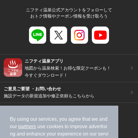
ニフティ温泉公式アカウントをフォローして
おトク情報やクーポン情報を受け取ろう
ニフティ温泉アプリ
地図から温泉検索！お得な限定クーポンも！
今すぐダウンロード！
ご意見ご要望 ・お問い合わせ
施設データの新規追加や修正依頼もこちらから
スマートフォン
/
PC
加盟店募集（資料請求）
広告出稿のご案内
By using our services, you agree that we and
our
partners
use cookies to improve advertisi
利用規約
ライフスタイルMEMBERS+規約
ng and enhance your experience on our servi
特定商取引法に基づく表記
ヘルプ
採用情報