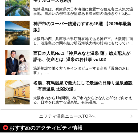
モデルコースも紹介
設備で人々をアッと驚かせる湊山温泉の魅力をリポートしま
す。
城崎温泉は、兵庫県の日本海側に位置する観光客に人気の温
泉地。川沿いの柳並木が情緒ある温泉街の街歩きや7つある
外湯巡り、ロープウェイからの絶景、冬のカニ料理などで知
られています。鉄道の駅から温泉街が近く、歩いて回るのに
神戸市のスーパー銭湯おすすめ15選 【2025年最新
ちょうどよい規模で、日帰りでの訪問にもおすすめです。
版】
この記事では、城崎温泉と周辺の見どころから厳選した25
大阪府の西、兵庫県の県庁所在地である神戸市。大阪湾に面
の観光スポットをピックアップ。温泉やご当地グルメなどを
し、淡路島との間を結ぶ明石海峡大橋の始点にもなっていま
盛り込んだ日帰り観光モデルコースも紹介しているので、ぜ
す。古くから港町として栄え、異国情緒の残る異人館街や中
ひ参考にしてくださいね！
華街をはじめ、きらびやかに発展したハーバーランドなど、
西日本人気No.1「神戸みなと温泉 蓮」総支配人が
人気観光スポットもめじろ押しです。
語る、使命とは- 温泉のお仕事 vol.02
そして、温泉好きの視点から見ると、神戸市といえば何とい
っても「有馬温泉」。日本三古湯の一角をなす、歴史ある名
温浴施設で働く方々をインタビューする企画「温泉のお仕
湯です。そのお湯をリーズナブルに体験できる健康ランドや
事」。
スーパー銭湯があったら……。今回はそんな希望に沿う施設
第2弾はニフティ温泉年間ランキング2018で全国総合ランキ
も含め、おすすめのスパ銭をピックアップしてご紹介してい
ング西日本1位、2年連続「ベストオブ宿泊賞」に輝いた
きます！
名湯、有馬温泉で最大にして最強の日帰り温泉施設
「神戸みなと温泉 蓮」の魅力に迫りました！
「有馬温泉 太閤の湯」
大阪市内から1時間弱、神戸市内からはなんと30分で向かえ
る、日本を代表する温泉地、有馬温泉。
そのなかでも最大の規模を誇る「有馬温泉 太閤の湯」は、
有名な「金泉」と「銀泉」に加え、人工のの炭酸泉まで楽し
める、ある意味「最強」ともいえる施設です。
ニフティ温泉ニュースTOPへ
今回は自慢のお湯をメインにその魅力の数々を紹介します！
おすすめのアクティビティ情報