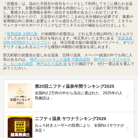
「岩盤浴」は、温めた天然石や岩石をベッドとして利用してそこに横たわる温
浴方法です。岩盤の遠赤効果で身体を内側からじっくり温めて発汗作用を促
し、蓄積された老廃物を体外へ排出する効果があるといわれています。
大量の汗をかくので、入浴前や入浴中に こまめな水分補給が必要です。毒素や
老廃物以外に身体に必要なミネラル成分も汗として排出されるので、ミネラル
ウォーターやスポーツドリンクなどでミネラル分の補給も心がけましょう。
「
有馬温泉 太閤の湯
」の他種類の岩盤浴は、どれも安土桃山時代にタイムスリ
ップしたかのうような気分を味わえます。埼玉県さいたま市にある「
美楽温泉
SPA-HERBS(スパハーブス)
」は、埼玉県最大級の新感覚スパリゾート。オリジ
ナリティあふれるユニークな種類の4種類の岩盤浴を楽しめます。
西元町駅の岩盤浴が楽しめる温泉、日帰り温泉、スーパー銭湯の中でも特に人
気があるのは、
神戸ハーバーランド温泉 万葉倶楽部
、
神戸ポートタワーホテ
ル なごみの湯宿
、
神戸みなと温泉 蓮
などの施設です。ぜひ一度は足を運んで
みてください。
第20回ニフティ温泉年間ランキング2025
全国約2.2万件の中から頂点に選ばれた、2025年の人
気施設は…
ニフティ温泉 サウナランキング2026
おふろ好きユーザーの投票により、全国No.1サウナが
決定！