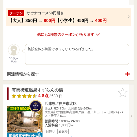
サウナコース50円引き
クーポン
【大人】
850円
→
800円
【小学生】
450円
→
400円
他にも1種類のクーポンがあります
施設全体が綺麗でゆっくりくつろげました。
50代～
男性
関連情報から探す
有馬街道温泉すずらんの湯
お気に入
りに追加
4.8点
/ 530 件
兵庫県 / 神戸市北区
西元町駅5.85km
北鈴蘭台駅965m
大阪南部方面阪神高速神戸線・生田川出口 → 山麓バイパ
ス・天王谷IC…
営業時間 10:00～24:00
入浴料金 1,000円～
日帰り
岩盤浴