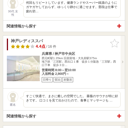
何回もリピートしています。健康ランドやスーパー銭湯のように
ガヤガヤしておらず、ゆっくり静かに過ごせます。普段は仕事で
疲れ切…
30代 女
性
関連情報から探す
神戸レディススパ
お気に入
りに追加
4.4点
/ 16 件
兵庫県 / 神戸市中央区
西元町駅1.35km
旧居留地・大丸前駅375m
地下鉄「三宮駅」西出口１番 徒歩１分阪急「三宮駅」西
口下車 徒歩３分…
営業時間 8:00～翌10:00
入浴料金 2,900円～
日帰り
宿泊
岩盤浴
すごく快適で、まさに癒しの空間でした。 薔薇のサウナが特に好
きです。 口コミを見て出かけたので、食事とマッサージも …
匿名
関連情報から探す