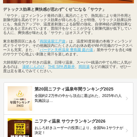
デトックス効果と爽快感が思わず"くせ"になる「サウナ」
「サウナ」はフィンランド発祥の蒸し風呂のことで、熱気浴により発汗作用と
新陳代謝を高めてデトックス効果が得られることが特徴。リラックス効果以外
にも、免疫力アップや、温度差刺激による副腎の強化、自律神経の調整効果な
どがあると言われています。普段汗をかくことが少なく新陳代謝が低下してい
る人に、爽快感が味わえる「サウナ」はオススメです。
東京都墨田区にある「
両国湯屋江戸遊
」は、温度90度前後の本格フィンランド
式ドライサウナ。その他施設内にたくさんのお休み処やWi-Fi完備のワークスペ
ースも充実。また、「
バーデと天然温泉 豊島園 庭の湯
」屋外サウナを含む4種
のサウナで心地よい刺激と発汗を楽しめます。
大師前駅のサウナ付きの温泉、日帰り温泉、スーパー銭湯の中でも特に人気が
あるのは、
湯処じんのび
、
THE SPA 西新井
、
岡田湯
などの施設です。ぜひ一
度は足を運んでみてください。
第20回ニフティ温泉年間ランキング2025
全国約2.2万件の中から頂点に選ばれた、2025年の人
気施設は…
ニフティ温泉 サウナランキング2026
おふろ好きユーザーの投票により、全国No.1サウナが
決定！