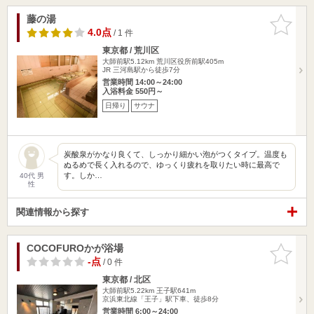
藤の湯
お気に入
りに追加
4.0点
/ 1 件
東京都 / 荒川区
大師前駅5.12km
荒川区役所前駅405m
JR 三河島駅から徒歩7分
営業時間 14:00～24:00
入浴料金 550円～
日帰り
サウナ
炭酸泉がかなり良くて、しっかり細かい泡がつくタイプ。温度も
ぬるめで長く入れるので、ゆっくり疲れを取りたい時に最高で
す。しか…
40代 男
性
関連情報から探す
COCOFUROかが浴場
お気に入
りに追加
-点
/ 0 件
東京都 / 北区
大師前駅5.22km
王子駅641m
京浜東北線「王子」駅下車、徒歩8分
営業時間 6:00～24:00