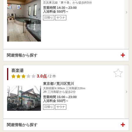
京浜東北線「東十条」から徒歩約5分
営業時間 14:30～23:00
入浴料金 550円～
日帰り
サウナ
関連情報から探す
喜楽湯
お気に入
りに追加
3.0点
/ 2 件
東京都 / 荒川区荒川
大師前駅4.98km
三河島駅226m
JR 三河島駅から徒歩2分
営業時間 15:00～23:00
入浴料金 550円～
日帰り
サウナ
関連情報から探す