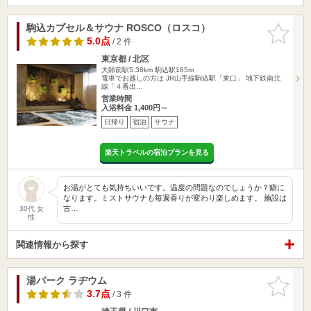
駒込カプセル＆サウナ ROSCO（ロスコ）
お気に入
りに追加
5.0点
/ 2 件
東京都 / 北区
大師前駅5.38km
駒込駅185m
電車でお越しの方は JR山手線駒込駅「東口」 地下鉄南北
線「４番出…
営業時間
入浴料金 1,400円～
日帰り
宿泊
サウナ
楽天トラベルの宿泊プランを見る
お湯がとても気持ちいいです。温度の問題なのでしょうか？癖に
なります。ミストサウナも毎週香りが変わり楽しめます。 施設は
古…
30代 女
性
関連情報から探す
湯パーク ラヂウム
お気に入
りに追加
3.7点
/ 3 件