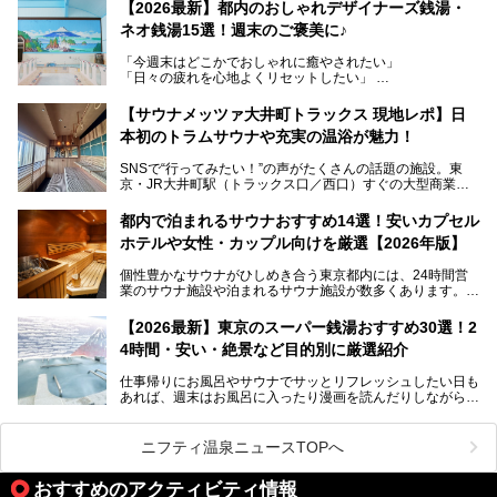
レトロでノスタルジックなタイル絵はそのまま、昔からここ
【2026最新】都内のおしゃれデザイナーズ銭湯・
を知る地元の人にも、新しく足を運んでくれる人にも愛され
ネオ銭湯15選！週末のご褒美に♪
る、今の時代の"銭湯"として生まれ変わりました。洞窟のよ
うなユニークなサウナ、自家醸造のクラフトビールが飲める
「今週末はどこかでおしゃれに癒やされたい」
ビアバーなど、新しく登場したスポットも併せて紹介しま
「日々の疲れを心地よくリセットしたい」
す。充実した設備があるのに、基本の入浴料が銭湯価格の5
──そんなときにおすすめなのが、今、都内で大きなブーム
50円というのも嬉しすぎます！
となっている新しいスタイルの銭湯です。
【サウナメッツァ大井町トラックス 現地レポ】日
本初のトラムサウナや充実の温浴が魅力！
最近、SNSやメディアで「デザイナーズ銭湯」や「ネオ銭
湯」という言葉をよく耳にしませんか？
SNSで“行ってみたい！”の声がたくさんの話題の施設。東
京・JR大井町駅（トラックス口／西口）すぐの大型商業施
本記事では、そもそもこれらがどんな銭湯なのか、その気に
設・大井町 トラックスに、2026年3月28日、「サウナメッ
なる違いを分かりやすく解説！さらに、都内で絶対に外せな
ツァ大井町トラックス」がニューオープン。施設の様子をレ
いおしゃれな名店15選を、おすすめの順番で一挙にご紹介
都内で泊まれるサウナおすすめ14選！安いカプセル
ポ―トします。
します。
ホテルや女性・カップル向けを厳選【2026年版】
個性豊かなサウナがひしめき合う東京都内には、24時間営
業のサウナ施設や泊まれるサウナ施設が数多くあります。
終電を逃した深夜の利用に限らず、時間を気にしないサウナ
を旅の目的とする「サ旅」や自分へのご褒美のための宿泊な
【2026最新】東京のスーパー銭湯おすすめ30選！2
ど、自分の好きなタイミングで好きなだけサ活ができるのが
4時間・安い・絶景など目的別に厳選紹介
魅力です。
仕事帰りにお風呂やサウナでサッとリフレッシュしたい日も
最近では、男性専用施設だけでなく、カップルや女性に嬉し
あれば、週末はお風呂に入ったり漫画を読んだりしながら一
い個室サウナも増えてきました。
日中ダラダラ過ごしたい日もあると思います。
この記事では、東京都内にある24時間営業のサウナの中か
また、終電を逃してしまい、「このまま朝までゆっくりでき
ら、特におすすめしたい施設14選をご紹介します。
ニフティ温泉ニュースTOPへ
る場所があれば」と探した経験がある人も多いのではないで
宿泊可能な施設もピックアップしているので、ぜひチェック
しょうか。
してみてください。
おすすめのアクティビティ情報