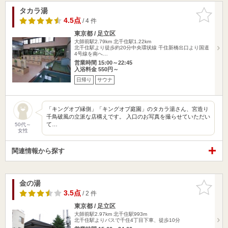
タカラ湯
お気に入
りに追加
4.5点
/ 4 件
東京都 / 足立区
大師前駅2.79km
北千住駅1.22km
北千住駅より徒歩約20分中央環状線 千住新橋出口より国道
4号線を南へ…
営業時間 15:00～22:45
入浴料金 550円～
日帰り
サウナ
「キングオブ縁側」「キングオブ庭園」のタカラ湯さん、宮造り
千鳥破風の立派な店構えです。 入口のお写真を撮らせていただい
て…
50代～
女性
関連情報から探す
金の湯
お気に入
りに追加
3.5点
/ 2 件
東京都 / 足立区
大師前駅2.97km
北千住駅993m
北千住駅よりバスで千住4丁目下車、徒歩10分