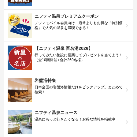
ニフティ温泉プレミアムクーポン
ノジマモバイル会員向け 通常よりもお得な「特別価
格」で人気の温泉を満喫できる！
【ニフティ温泉 百名湯2026】
行ってみたい施設に投票してプレゼントを当てよう！
（全10回開催 / 合計260名様）
岩盤浴特集
日本全国の岩盤浴情報だけをピックアップ。まとめて
検索！
ニフティ温泉ニュース
温泉にもっと行きたくなる！お得な情報を掲載中