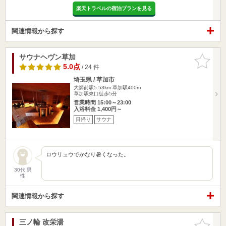
楽天トラベルの宿泊プランを見る
関連情報から探す
サウナヘヴン草加
お気に入
りに追加
5.0点
/ 24 件
埼玉県 / 草加市
大師前駅5.53km
草加駅400m
草加駅東口徒歩5分
営業時間 15:00～23:00
入浴料金 1,400円～
日帰り
サウナ
ロウリュウでかなり暑くなった。
30代 男
性
関連情報から探す
三ノ輪 改栄湯
お気に入