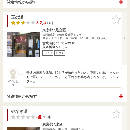
関連情報から探す
玉の湯
お気に入
りに追加
3.2点
/ 4 件
東京都 / 足立区
大師前駅4.80km
綾瀬駅473m
東京メトロ千代田線「綾瀬」駅下車、東口徒歩6分
営業時間 14:00～22:00
入浴料金 550円～
日帰り
サウナ
普通の綺麗な銭湯。脱衣所が狭かったのと、下町のおばちゃんた
ちで賑わっていて、ちょっと圧倒され落ち着かなかった。ジャン
プーと…
40代 女
性
関連情報から探す
やなぎ湯
お気に入
りに追加
-点
/ 0 件
東京都 / 北区
大師前駅4.83km
東十条駅378m