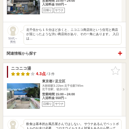
営業時間 15:00～24:00
入浴料金 550円～
日帰り
サウナ
北千住から１５分ほど歩くと、ニコニコ商店街という住宅と商店
が混じったような渋い商店街があり、その一角にあります。 入口
は…
50代～
男性
関連情報から探す
ニコニコ湯
お気に入
りに追加
4.3点
/ 3 件
東京都 / 足立区
大師前駅3.22km
北千住駅785m
北千住駅、徒歩12分
営業時間 15:00～24:00
入浴料金 550円～
日帰り
サウナ
飲食は基本的お風呂屋さんではしない。 サウナあるんでペットボ
トルのお水は必要。 コロナウイルスさん対策もあるから黙って…