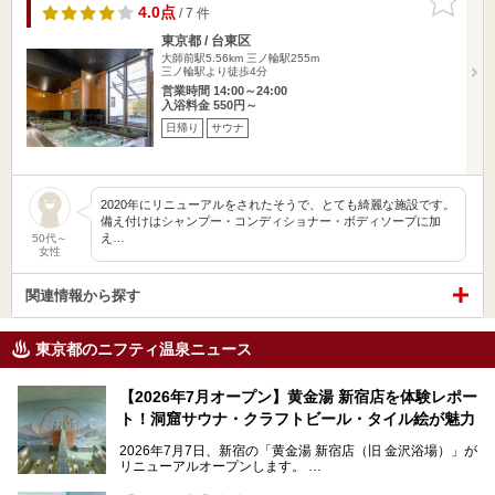
りに追加
4.0点
/ 7 件
東京都 / 台東区
大師前駅5.56km
三ノ輪駅255m
三ノ輪駅より徒歩4分
営業時間 14:00～24:00
入浴料金 550円～
日帰り
サウナ
2020年にリニューアルをされたそうで、とても綺麗な施設です。
備え付けはシャンプー・コンディショナー・ボディソープに加
え…
50代～
女性
関連情報から探す
東京都のニフティ温泉ニュース
【2026年7月オープン】黄金湯 新宿店を体験レポー
ト！洞窟サウナ・クラフトビール・タイル絵が魅力
2026年7月7日、新宿の「黄金湯 新宿店（旧 金沢浴場）」が
リニューアルオープンします。