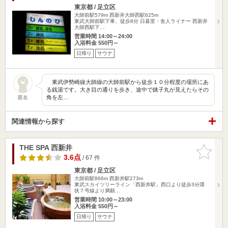
東京都 / 足立区
大師前駅579m
西新井大師西駅625m
東武大師前駅下車、徒歩8分 日暮里・舎人ライナー 西新井
大師西駅下…
営業時間 14:00～24:00
入浴料金 550円～
日帰り
サウナ
東武伊勢崎線大師線の大師前駅から徒歩１０分程度の場所にあ
る銭湯です。大き目の通りを歩き、途中で銚子丸が見えたらその
角を左…
匿名
関連情報から探す
THE SPA 西新井
お気に入
りに追加
3.6点
/ 67 件
東京都 / 足立区
大師前駅866m
西新井駅273m
東武スカイツリーライン「西新井駅」西口より徒歩3分環
状７号線より満願…
営業時間 10:00～23:00
入浴料金 550円～
日帰り
サウナ