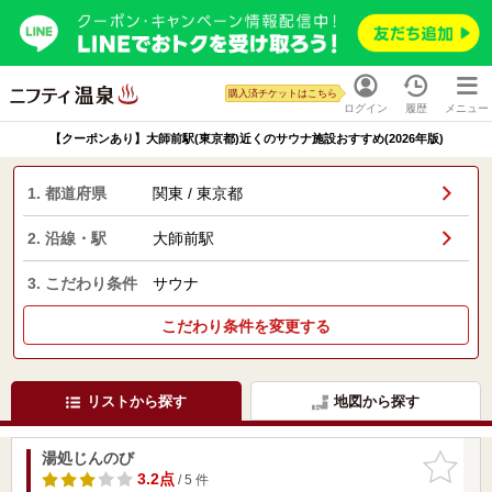
購入済チケットはこちら
ログイン
履歴
メニュー
【クーポンあり】大師前駅(東京都)近くのサウナ施設おすすめ(2026年版)
1. 都道府県
関東 / 東京都
2. 沿線・駅
大師前駅
3. こだわり条件
サウナ
こだわり条件を変更する
リストから探す
地図から探す
湯処じんのび
お気に入
りに追加
3.2点
/ 5 件