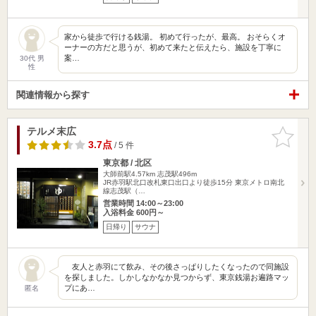
家から徒歩で行ける銭湯。 初めて行ったが、最高。 おそらくオ
ーナーの方だと思うが、初めて来たと伝えたら、施設を丁寧に
案…
30代 男
性
関連情報から探す
テルメ末広
お気に入
りに追加
3.7点
/ 5 件
東京都 / 北区
大師前駅4.57km
志茂駅496m
JR赤羽駅北口改札東口出口より徒歩15分 東京メトロ南北
線志茂駅（…
営業時間 14:00～23:00
入浴料金 600円～
日帰り
サウナ
友人と赤羽にて飲み、その後さっぱりしたくなったので同施設
を探しました。しかしなかなか見つからず、東京銭湯お遍路マッ
プにあ…
匿名