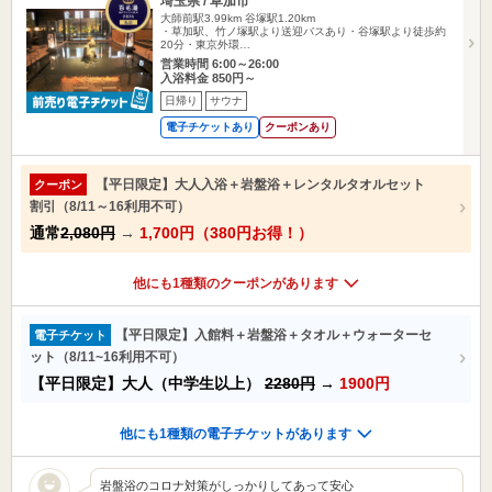
埼玉県 / 草加市
大師前駅3.99km
谷塚駅1.20km
・草加駅、竹ノ塚駅より送迎バスあり・谷塚駅より徒歩約
20分・東京外環…
営業時間 6:00～26:00
入浴料金 850円～
日帰り
サウナ
電子チケットあり
クーポンあり
【平日限定】大人入浴＋岩盤浴＋レンタルタオルセット
クーポン
割引（8/11～16利用不可）
通常
2,080円
→
1,700円（380円お得！）
他にも1種類のクーポンがあります
【平日限定】入館料＋岩盤浴＋タオル＋ウォーターセ
電子チケット
ット（8/11~16利用不可）
【平日限定】大人（中学生以上）
2280円
→
1900円
他にも1種類の電子チケットがあります
岩盤浴のコロナ対策がしっかりしてあって安心