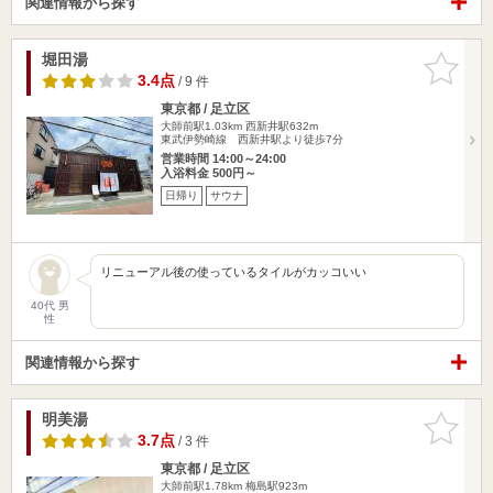
関連情報から探す
堀田湯
お気に入
りに追加
3.4点
/ 9 件
東京都 / 足立区
大師前駅1.03km
西新井駅632m
東武伊勢崎線 西新井駅より徒歩7分
営業時間 14:00～24:00
入浴料金 500円～
日帰り
サウナ
リニューアル後の使っているタイルがカッコいい
40代 男
性
関連情報から探す
明美湯
お気に入
りに追加
3.7点
/ 3 件
東京都 / 足立区
大師前駅1.78km
梅島駅923m