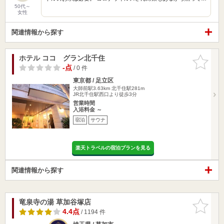
50代～
女性
関連情報から探す
ホテル ココ グラン北千住
お気に入
りに追加
-点
/ 0 件
東京都 / 足立区
大師前駅3.63km
北千住駅281m
JR北千住駅西口より徒歩3分
営業時間
入浴料金 ～
宿泊
サウナ
楽天トラベルの宿泊プランを見る
関連情報から探す
竜泉寺の湯 草加谷塚店
お気に入
りに追加
4.4点
/ 1194 件