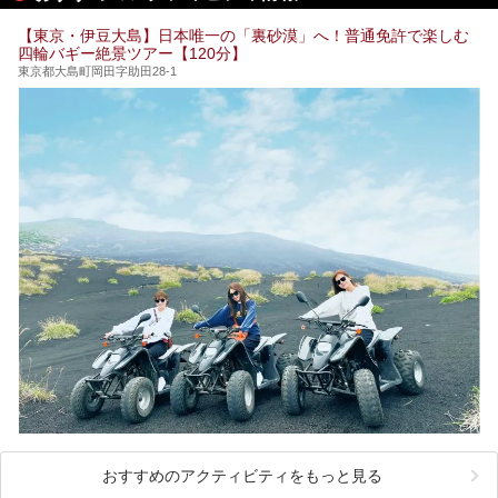
そこで本記事では、東京でおすすめのスーパー銭湯を、目的
別に厳選した30施設からご紹介します。
【東京・伊豆大島】日本唯一の「裏砂漠」へ！普通免許で楽しむ
24時間営業で宿泊できる施設や、1,000円以下で楽しめる安
四輪バギー絶景ツアー【120分】
い施設、デートや休日レジャーにもぴったりなエンタメ要素
が充実した施設など、利用のシーンに合わせて参考にしてく
東京都大島町岡田字助田28-1
ださい。
おすすめのアクティビティをもっと見る