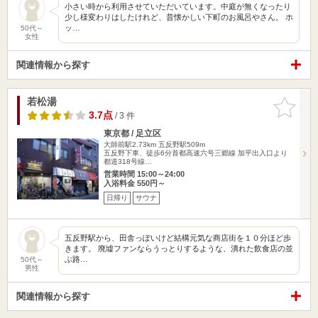
小さい時から利用させていただいています。中庭が無くなったり
少し様変わりはしたけれど、昔懐かしい下町のお風呂やさん。 ホ
ッ…
50代～
女性
関連情報から探す
若松湯
お気に入
りに追加
3.7点
/ 3 件
東京都 / 足立区
大師前駅2.73km
五反野駅509m
五反野下車、徒歩6分首都高速六号三郷線 加平出入口より
都道318号線…
営業時間 15:00～24:00
入浴料金 550円～
日帰り
サウナ
五反野駅から、田舎っぽいけど結構元気な商店街を１０分ほど歩
きます。 廃墟ファンならうっとりするような、潰れた飲食店の並
ぶ路…
50代～
男性
関連情報から探す