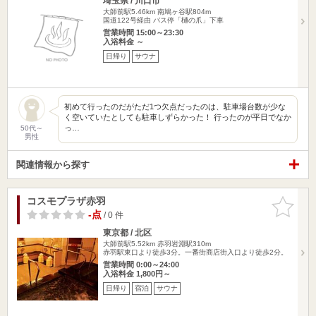
埼玉県 / 川口市
大師前駅5.46km
南鳩ヶ谷駅804m
国道122号経由 バス停「樋の爪」下車
営業時間 15:00～23:30
入浴料金 ～
日帰り
サウナ
初めて行ったのだがただ1つ欠点だったのは、駐車場台数が少な
く空いていたとしても駐車しずらかった！ 行ったのが平日でなか
っ…
50代～
男性
関連情報から探す
コスモプラザ赤羽
お気に入
りに追加
-点
/ 0 件
東京都 / 北区
大師前駅5.52km
赤羽岩淵駅310m
赤羽駅東口より徒歩3分。一番街商店街入口より徒歩2分。
営業時間 0:00～24:00
入浴料金 1,800円～
日帰り
宿泊
サウナ