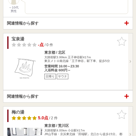
～10代
男性
関連情報から探す
宝泉湯
お気に入
りに追加
-点
/ 0 件
東京都 / 北区
大師前駅3.99km
王子神谷駅417m
東京メトロ南北線「王子神谷」駅下車、徒歩5分
営業時間 16:00～23:30
入浴料金 600円～
日帰り
サウナ
関連情報から探す
梅の湯
お気に入
りに追加
5.0点
/ 2 件
東京都 / 荒川区
大師前駅4.00km
小台駅417m
JR山手線・京浜東北線「田端駅」北口から徒歩15分。 都