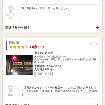
凄く気持ちいいです。 疲れも取れました。
40代 女
性
関連情報から探す
岡田湯
お気に入
りに追加
4.0点
/ 2 件
東京都 / 足立区
大師前駅924m
西新井駅819m
東武伊勢崎線「西新井駅」より徒歩12分 首都高速中央環状
線 千住新…
営業時間 15:00～23:30
入浴料金 550円～
日帰り
サウナ
西新井駅から歩いて１５分程度か、ちょっと距離がありました
が、今回訪問した岡田湯は、新築の綺麗な銭湯でした。 湯殿の
ラ…
匿名