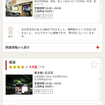
東武伊勢崎線「梅島」駅より徒歩13分 千代田線「町屋」駅
よりバス。…
営業時間 15:00～24:00
入浴料金 550円～
日帰り
サウナ
足立区在住の友人の勧めで行きました。梅島駅から１０分ほど歩
きました。 かなり古そうな建物ですが、受付式になっています。
中…
匿名
関連情報から探す
曙湯
お気に入
りに追加
4.0点
/ 3 件
東京都 / 足立区
大師前駅2.59km
五反野駅399m
五反野駅徒歩5分
営業時間 15:00～23:00
入浴料金 550円～
日帰り
サウナ