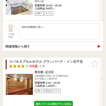
電荒川線「…
営業時間 15:00～25:00
入浴料金 550円～
日帰り
サウナ
SAUNA無料が良い。
～10代
女性
関連情報から探す
スパ＆カプセルホテル グランパーク・イン北千住
お気に入
りに追加
4.0点
/ 1 件
東京都 / 足立区
大師前駅4.06km
北千住駅354m
北千住駅より徒歩5分
営業時間 0:00～24:00
入浴料金 1,200円～
日帰り
宿泊
サウナ
楽天トラベルの宿泊プランを見る