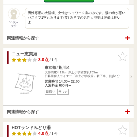
男性専用の大浴場、女性はシャワー２室のみです。湯の出が悪い
バスタブ1室もあります(笑) 近所での男性大浴場は評価は良い
よ…
50代～
女性
関連情報から探す
ニュー恵美須
お気に入
りに追加
3.0点
/ 1 件
東京都 / 荒川区
大師前駅4.12km
赤土小学校前駅155m
日暮里舎人ライナー「赤土小学校前」駅下車、徒歩1分
営業時間 14:30～22:00
入浴料金 600円～
日帰り
サウナ
関連情報から探す
HOTランドみどり湯
お気に入
りに追加
4.0点
/ 1 件