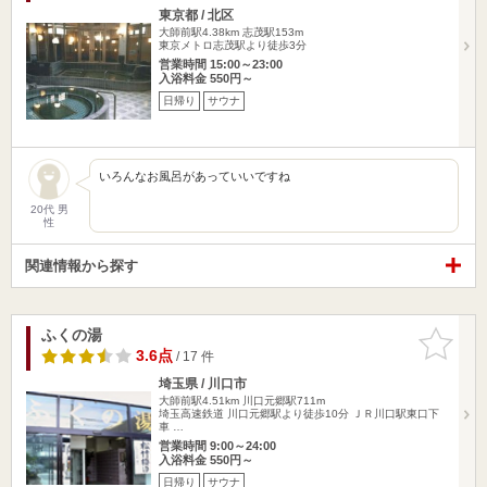
東京都 / 北区
大師前駅4.38km
志茂駅153m
東京メトロ志茂駅より徒歩3分
営業時間 15:00～23:00
入浴料金 550円～
日帰り
サウナ
いろんなお風呂があっていいですね
20代 男
性
関連情報から探す
ふくの湯
お気に入
りに追加
3.6点
/ 17 件
埼玉県 / 川口市
大師前駅4.51km
川口元郷駅711m
埼玉高速鉄道 川口元郷駅より徒歩10分 ＪＲ川口駅東口下
車 …
営業時間 9:00～24:00
入浴料金 550円～
日帰り
サウナ