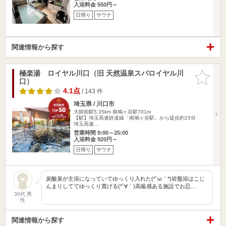
入浴料金 550円～
日帰り
サウナ
関連情報から探す
極楽湯 ロイヤル川口（旧 天然温泉スパロイヤル川
お気に入
口）
りに追加
4.1点
/ 143 件
埼玉県 / 川口市
大師前駅5.35km
南鳩ヶ谷駅701m
【駅】埼玉高速鉄道線「南鳩ヶ谷駅」から徒歩約15分
埼玉高速…
営業時間 9:00～25:00
入浴料金 920円～
日帰り
サウナ
炭酸泉が主浴になっていてゆっくり入れた(*´ω｀*)岩盤浴はこじ
んまりしててゆっくり寛げる(*´∀｀)高級感ある施設でお忍…
30代 男
性
関連情報から探す