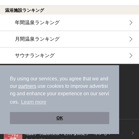
温浴施設ランキング
年間温泉ランキング
月間温泉ランキング
サウナランキング
ニフティ温泉公式アカウントをフォローして
By using our services, you agree that we and
おトク情報やクーポン情報を受け取ろう
our
partners
use cookies to improve advertisi
ng and enhance your experience on our servi
ces.
Learn more
OK
ニフティ温泉アプリ
地図から温泉検索！お得な限定クーポンも！