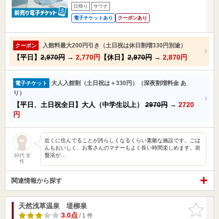
日帰り
サウナ
電子チケットあり
クーポンあり
入館料最大200円引き（土日祝は休日割増330円別途）
クーポン
【平日】
2,970円
→
2,770円
【休日】
2,970円
→
2,870円
大人入館割（土日祝は＋330円）（深夜割増料金 あ
電子チケット
り）
【平日、土日祝全日】大人（中学生以上）
2970円
→
2720
円
近くに住んでることが誇らしくなるくらい素敵な施設です。ごは
んもおいしく、お客さんのマナーもよく長い時間楽しめます。岩
盤浴が…
30代 女
性
関連情報から探す
天然浅草温泉 堤柳泉
お気に入
りに追加
3.0点
/ 1 件