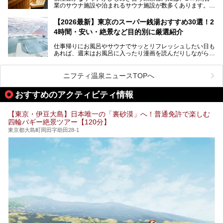
業のサウナ施設や泊まれるサウナ施設が数多くあります。
終電を逃した深夜の利用に限らず、時間を気にしないサウナ
を旅の目的とする「サ旅」や自分へのご褒美のための宿泊な
【2026最新】東京のスーパー銭湯おすすめ30選！2
ど、自分の好きなタイミングで好きなだけサ活ができるのが
4時間・安い・絶景など目的別に厳選紹介
魅力です。
仕事帰りにお風呂やサウナでサッとリフレッシュしたい日も
最近では、男性専用施設だけでなく、カップルや女性に嬉し
あれば、週末はお風呂に入ったり漫画を読んだりしながら一
い個室サウナも増えてきました。
日中ダラダラ過ごしたい日もあると思います。
この記事では、東京都内にある24時間営業のサウナの中か
また、終電を逃してしまい、「このまま朝までゆっくりでき
ら、特におすすめしたい施設14選をご紹介します。
ニフティ温泉ニュースTOPへ
る場所があれば」と探した経験がある人も多いのではないで
宿泊可能な施設もピックアップしているので、ぜひチェック
しょうか。
してみてください。
おすすめのアクティビティ情報
そこで本記事では、東京でおすすめのスーパー銭湯を、目的
別に厳選した30施設からご紹介します。
【東京・伊豆大島】日本唯一の「裏砂漠」へ！普通免許で楽しむ
24時間営業で宿泊できる施設や、1,000円以下で楽しめる安
四輪バギー絶景ツアー【120分】
い施設、デートや休日レジャーにもぴったりなエンタメ要素
が充実した施設など、利用のシーンに合わせて参考にしてく
東京都大島町岡田字助田28-1
ださい。