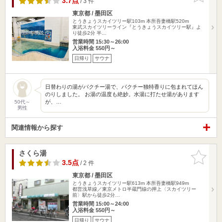
3.7点
/ 3 件
東京都 / 墨田区
とうきょうスカイツリー駅103m
本所吾妻橋駅520m
東武スカイツリーライン『とうきょうスカイツリー駅』よ
り徒歩2分 半…
営業時間 15:30～26:00
入浴料金 550円～
日帰り
サウナ
日替わりの湯がパクチー湯で、パクチー独特香りに包まれてほん
のりしました。 お湯の温度も絶妙。水湯に打たせ湯があります
が、…
50代～
男性
関連情報から探す
さくら湯
お気に入
りに追加
3.5点
/ 2 件
東京都 / 墨田区
とうきょうスカイツリー駅613m
本所吾妻橋駅949m
都営浅草線／東京メトロ半蔵門線の押上〈スカイツリー
前〉駅から徒歩2分…
営業時間 15:00～24:00
入浴料金 550円～
日帰り
サウナ