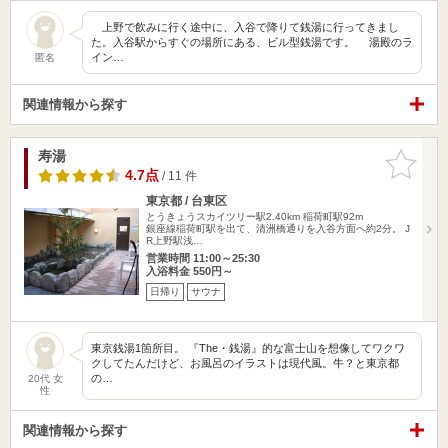
上野で飲みに行く途中に、入谷で降りて銭湯に行ってきまし
た。入谷駅からすぐの場所にある、ビル型銭湯です。 湯殿のラ
イン…
匿名
関連情報から探す
寿湯
お気に入
りに追加
4.7点
/ 11 件
東京都 / 台東区
とうきょうスカイツリー駅2.40km
稲荷町駅92m
銀座線稲荷町駅を出て、清洲橋通りを入谷方面へ約2分。 J
R上野駅浅…
営業時間 11:00～25:30
入浴料金 550円～
日帰り
サウナ
東京銭湯1箇所目。 『The・銭湯』的な富士山を想像してワクワ
クしてたんだけど、お風呂のイラストは現代風。牛？と東京都
の…
20代 女
性
関連情報から探す