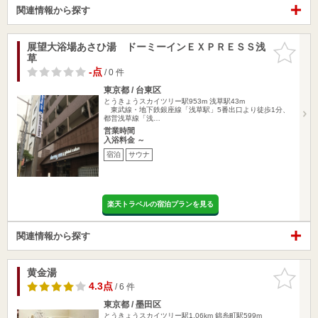
関連情報から探す
展望大浴場あさひ湯 ドーミーインＥＸＰＲＥＳＳ浅
お気に入
草
りに追加
-点
/ 0 件
東京都 / 台東区
とうきょうスカイツリー駅953m
浅草駅43m
東武線・地下鉄銀座線「浅草駅」5番出口より徒歩1分、
都営浅草線「浅…
営業時間
入浴料金 ～
宿泊
サウナ
楽天トラベルの宿泊プランを見る
関連情報から探す
黄金湯
お気に入
りに追加
4.3点
/ 6 件
東京都 / 墨田区
とうきょうスカイツリー駅1.06km
錦糸町駅599m