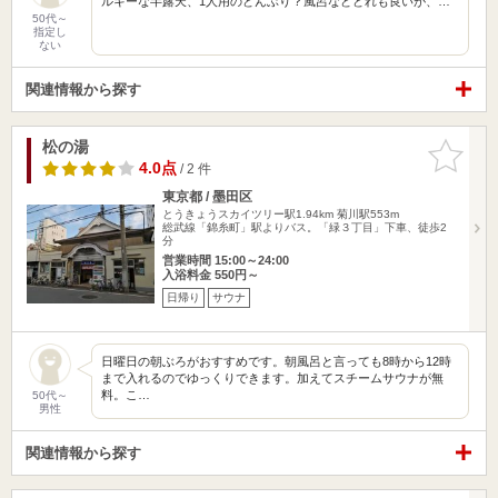
ルキーな半露天、1人用のどんぶり？風呂などどれも良いが、…
50代～
指定し
ない
関連情報から探す
松の湯
お気に入
りに追加
4.0点
/ 2 件
東京都 / 墨田区
とうきょうスカイツリー駅1.94km
菊川駅553m
総武線「錦糸町」駅よりバス。「緑３丁目」下車、徒歩2
分
営業時間 15:00～24:00
入浴料金 550円～
日帰り
サウナ
日曜日の朝ぶろがおすすめです。朝風呂と言っても8時から12時
まで入れるのでゆっくりできます。加えてスチームサウナが無
料。こ…
50代～
男性
関連情報から探す