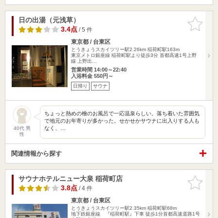
日の出湯（元浅草）
お気に入
りに追加
3.4点
/ 5 件
東京都 / 台東区
とうきょうスカイツリー駅2.26km
稲荷町駅163m
東京メトロ銀座線 稲荷町駅より徒歩3分 首都高速1号上野
線 上野出…
営業時間 14:00～22:40
入浴料金 550円～
日帰り
サウナ
ちょっと熱めの檜のお風呂で一応温泉らしい。落ち着いた雰囲気
で地元のお年寄りが多かった。せかせかサウナに出入りする人も
なく、…
40代 男
性
関連情報から探す
サウナホテルニュー大泉 稲荷町店
お気に入
りに追加
3.8点
/ 4 件
東京都 / 台東区
とうきょうスカイツリー駅2.35km
稲荷町駅68m
地下鉄銀座線 『稲荷町駅』下車 徒歩1分首都高速道路1号