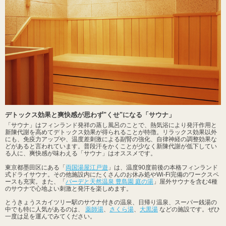
デトックス効果と爽快感が思わず"くせ"になる「サウナ」
「サウナ」はフィンランド発祥の蒸し風呂のことで、熱気浴により発汗作用と
新陳代謝を高めてデトックス効果が得られることが特徴。リラックス効果以外
にも、免疫力アップや、温度差刺激による副腎の強化、自律神経の調整効果な
どがあると言われています。普段汗をかくことが少なく新陳代謝が低下してい
る人に、爽快感が味わえる「サウナ」はオススメです。
東京都墨田区にある「
両国湯屋江戸遊
」は、温度90度前後の本格フィンランド
式ドライサウナ。その他施設内にたくさんのお休み処やWi-Fi完備のワークスペ
ースも充実。また、「
バーデと天然温泉 豊島園 庭の湯
」屋外サウナを含む4種
のサウナで心地よい刺激と発汗を楽しめます。
とうきょうスカイツリー駅のサウナ付きの温泉、日帰り温泉、スーパー銭湯の
中でも特に人気があるのは、
薬師湯
、
さくら湯
、
大黒湯
などの施設です。ぜひ
一度は足を運んでみてください。