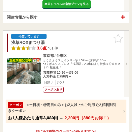
楽天トラベルの宿泊プランを見る
関連情報から探す
お気に入
今空いています
りに追加
浅草ROXまつり湯
3.6点
/ 61 件
東京都 / 台東区
とうきょうスカイツリー駅1.52km
浅草駅135m
つくばエクスプレス「浅草駅」A1出口より徒歩１分東京メ
トロ 銀座線「…
営業時間 10:30～翌9:00
入浴料金 2,750円～
日帰り
サウナ
クーポンあり
＜土日祝・特定日のみ＞お2人以上のご利用で入館料割引
クーポン
きクーポン
お1人様あたり通常
3,080円
→
2,200円（880円お得！）
他にも1種類のクーポンがあります