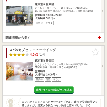
東京都 / 台東区
とうきょうスカイツリー駅1.82km
三ノ輪駅849m
都バス 吉原大門 徒歩１分 日比谷駅三ノ輪駅 徒歩10分
営業時間 13:00～22:00
入浴料金 550円～
日帰り
サウナ
関連情報から探す
スパ&カプセル ニューウイング
お気に入
りに追加
4.0点
/ 1 件
東京都 / 墨田区
とうきょうスカイツリー駅1.84km
錦糸町駅339m
JR総武本線「錦糸町」駅から徒歩約3分
営業時間
入浴料金 2,600円～
日帰り
宿泊
サウナ
楽天トラベルの宿泊プランを見る
コンパクトにまとまったサウナ&カプセル。 建物や設備は歴史を
感じますが、清潔さを損なわない快適な空間でした。 サウ…