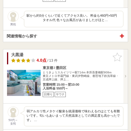
駅から約5分くらいで近くてアクセス良い。 料金も460円+50円
タオル代 色々なお風呂がありましたがほと…
男性
関連情報から探す
大黒湯
お気に入
りに追加
4.0点
/ 13 件
東京都 / 墨田区
とうきょうスカイツリー駅714m
本所吾妻橋駅908m
東京メトロ半蔵門線・東武伊勢崎線、都営地下鉄浅草線・
京成押上線、押上…
営業時間 15:00～翌10:00
入浴料金 550円～
日帰り
サウナ
弱アルカリ性メタケイ酸泉を銭湯価格で味わえるのはとても有難
いです。匂いもあいまって天然温泉としての満足度も高かったで
す。 …
50代～
女性