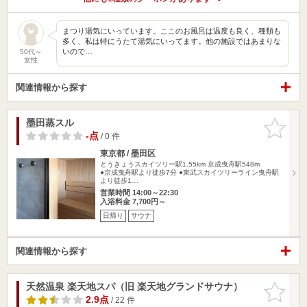
まつり湯気にいっています。ここのお風呂は温度も良く、種類も
多く、私は特にうたて湯気にいってます。他の施設ではあまりな
いので…
50代～
女性
関連情報から探す
墨田蒸スル
お気に入
りに追加
-点
/ 0 件
東京都 / 墨田区
とうきょうスカイツリー駅1.55km
京成曳舟駅548m
●京成曳舟駅より徒歩7分 ●東武スカイツリーライン曳舟駅
より徒歩1…
営業時間 14:00～22:30
入浴料金 7,700円～
日帰り
サウナ
関連情報から探す
天然温泉 楽天地スパ（旧 楽天地グランドサウナ）
お気に入
りに追加
2.9点
/ 22 件