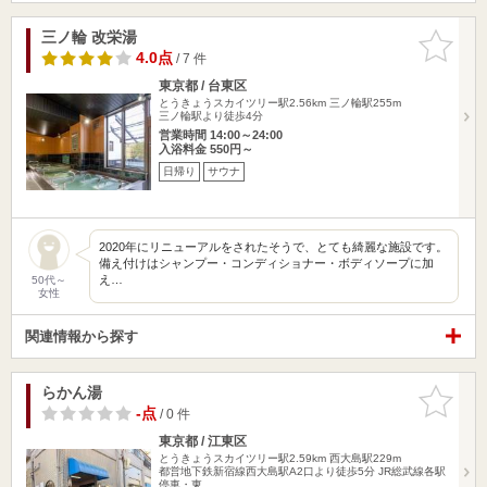
三ノ輪 改栄湯
お気に入
りに追加
4.0点
/ 7 件
東京都 / 台東区
とうきょうスカイツリー駅2.56km
三ノ輪駅255m
三ノ輪駅より徒歩4分
営業時間 14:00～24:00
入浴料金 550円～
日帰り
サウナ
2020年にリニューアルをされたそうで、とても綺麗な施設です。
備え付けはシャンプー・コンディショナー・ボディソープに加
え…
50代～
女性
関連情報から探す
らかん湯
お気に入
りに追加
-点
/ 0 件
東京都 / 江東区
とうきょうスカイツリー駅2.59km
西大島駅229m
都営地下鉄新宿線西大島駅A2口より徒歩5分 JR総武線各駅
停車・東…