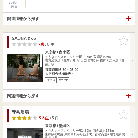
50代～
男性
関連情報から探す
SAUNA＆co
お気に入
りに追加
-点
/ 0 件
東京都 / 台東区
とうきょうスカイツリー駅1.85km
蔵前駅196m
都営浅草線『蔵前』駅 A4出口 徒歩3分 都営大江戸線『蔵
前』駅 …
営業時間 6:30～25:00
入浴料金 6,000円～
日帰り
サウナ
関連情報から探す
寺島浴場
お気に入
りに追加
3.8点
/ 5 件
東京都 / 墨田区
とうきょうスカイツリー駅1.89km
東向島駅148m
東武伊勢崎線 東向島駅から徒歩3分 首都高速6号向島線 向
島より墨…