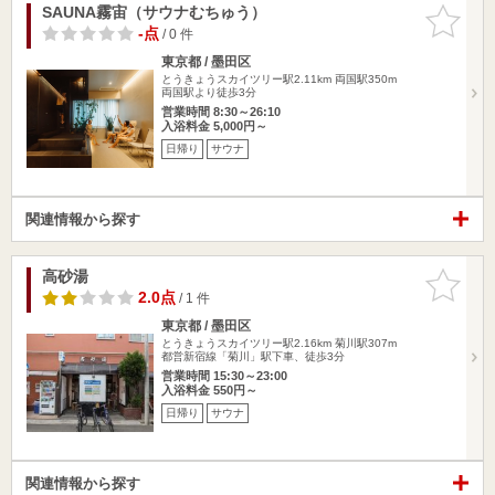
SAUNA霧宙（サウナむちゅう）
お気に入
りに追加
-点
/ 0 件
東京都 / 墨田区
とうきょうスカイツリー駅2.11km
両国駅350m
両国駅より徒歩3分
営業時間 8:30～26:10
入浴料金 5,000円～
日帰り
サウナ
関連情報から探す
高砂湯
お気に入
りに追加
2.0点
/ 1 件
東京都 / 墨田区
とうきょうスカイツリー駅2.16km
菊川駅307m
都営新宿線「菊川」駅下車、徒歩3分
営業時間 15:30～23:00
入浴料金 550円～
日帰り
サウナ
関連情報から探す