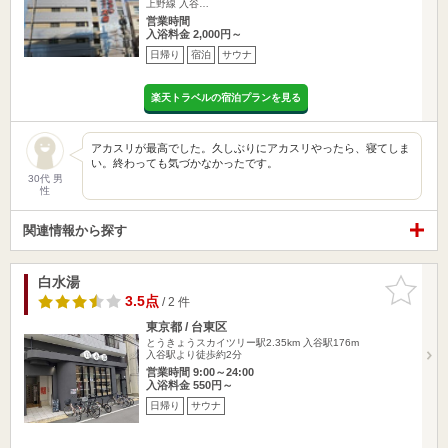
上野線 入谷…
営業時間
入浴料金 2,000円～
日帰り
宿泊
サウナ
楽天トラベルの宿泊プランを見る
アカスリが最高でした。久しぶりにアカスリやったら、寝てしま
い。終わっても気づかなかったです。
30代 男
性
関連情報から探す
白水湯
お気に入
りに追加
3.5点
/ 2 件
東京都 / 台東区
とうきょうスカイツリー駅2.35km
入谷駅176m
入谷駅より徒歩約2分
営業時間 9:00～24:00
入浴料金 550円～
日帰り
サウナ