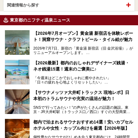
関連情報から探す
東京都のニフティ温泉ニュース
【2026年7月オープン】黄金湯 新宿店を体験レポー
ト！洞窟サウナ・クラフトビール・タイル絵が魅力
2026年7月7日、新宿の「黄金湯 新宿店（旧 金沢浴場）」が
リニューアルオープンします。
レトロでノスタルジックなタイル絵はそのまま、昔からここ
【2026最新】都内のおしゃれデザイナーズ銭湯・
を知る地元の人にも、新しく足を運んでくれる人にも愛され
ネオ銭湯15選！週末のご褒美に♪
る、今の時代の"銭湯"として生まれ変わりました。洞窟のよ
うなユニークなサウナ、自家醸造のクラフトビールが飲める
「今週末はどこかでおしゃれに癒やされたい」
ビアバーなど、新しく登場したスポットも併せて紹介しま
「日々の疲れを心地よくリセットしたい」
す。充実した設備があるのに、基本の入浴料が銭湯価格の5
──そんなときにおすすめなのが、今、都内で大きなブーム
50円というのも嬉しすぎます！
となっている新しいスタイルの銭湯です。
【サウナメッツァ大井町トラックス 現地レポ】日
本初のトラムサウナや充実の温浴が魅力！
最近、SNSやメディアで「デザイナーズ銭湯」や「ネオ銭
湯」という言葉をよく耳にしませんか？
SNSで“行ってみたい！”の声がたくさんの話題の施設。東
京・JR大井町駅（トラックス口／西口）すぐの大型商業施
本記事では、そもそもこれらがどんな銭湯なのか、その気に
設・大井町 トラックスに、2026年3月28日、「サウナメッ
なる違いを分かりやすく解説！さらに、都内で絶対に外せな
ツァ大井町トラックス」がニューオープン。施設の様子をレ
いおしゃれな名店15選を、おすすめの順番で一挙にご紹介
都内で泊まれるサウナおすすめ14選！安いカプセル
ポ―トします。
します。
ホテルや女性・カップル向けを厳選【2026年版】
個性豊かなサウナがひしめき合う東京都内には、24時間営