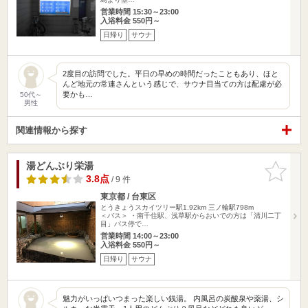
営業時間 15:30～23:00
入浴料金 550円～
日帰り
サウナ
2度目の訪問でした。平日の早めの時間だったこともあり、ほと
んど地元の常連さんという感じで、サウナ目当ての方は配慮が必
要かも…
50代～
男性
関連情報から探す
湯どんぶり栄湯
お気に入
りに追加
3.8点
/ 9 件
東京都 / 台東区
とうきょうスカイツリー駅1.92km
三ノ輪駅798m
＜バス＞ ・南千住駅、浅草駅からおいでの方は「清川二丁
目」バス停で…
営業時間 14:00～23:00
入浴料金 550円～
日帰り
サウナ
魅力がいっぱいつまった楽しい銭湯。 内風呂の炭酸泉や薬湯、シ