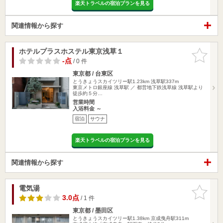
楽天トラベルの宿泊プランを見る
関連情報から探す
ホテルプラスホステル東京浅草１
お気に入
りに追加
-点
/ 0 件
東京都 / 台東区
とうきょうスカイツリー駅1.23km
浅草駅337m
東京メトロ銀座線 浅草駅 ／ 都営地下鉄浅草線 浅草駅より
徒歩約５分…
営業時間
入浴料金 ～
宿泊
サウナ
楽天トラベルの宿泊プランを見る
関連情報から探す
電気湯
お気に入
りに追加
3.0点
/ 1 件
東京都 / 墨田区
とうきょうスカイツリー駅1.38km
京成曳舟駅311m