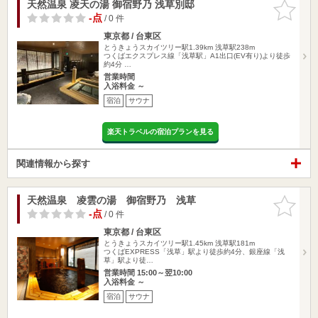
天然温泉 凌天の湯 御宿野乃 浅草別邸
お気に入
りに追加
-点
/ 0 件
東京都 / 台東区
とうきょうスカイツリー駅1.39km
浅草駅238m
つくばエクスプレス線「浅草駅」A1出口(EV有り)より徒歩
約4分 …
営業時間
入浴料金 ～
宿泊
サウナ
楽天トラベルの宿泊プランを見る
関連情報から探す
天然温泉 凌雲の湯 御宿野乃 浅草
お気に入
りに追加
-点
/ 0 件
東京都 / 台東区
とうきょうスカイツリー駅1.45km
浅草駅181m
つくばEXPRESS「浅草」駅より徒歩約4分、銀座線「浅
草」駅より徒…
営業時間 15:00～翌10:00
入浴料金 ～
宿泊
サウナ