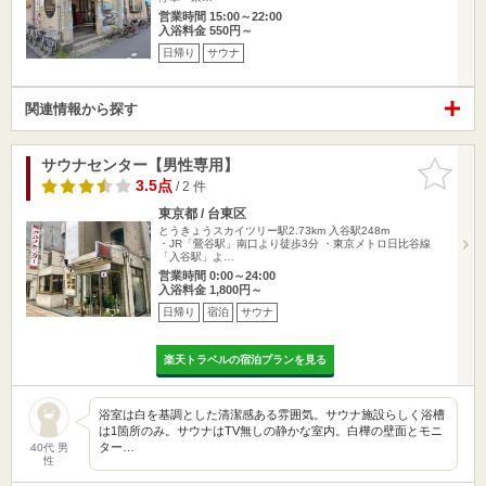
営業時間 15:00～22:00
入浴料金 550円～
日帰り
サウナ
関連情報から探す
サウナセンター【男性専用】
お気に入
りに追加
3.5点
/ 2 件
東京都 / 台東区
とうきょうスカイツリー駅2.73km
入谷駅248m
・JR「鶯谷駅」南口より徒歩3分 ・東京メトロ日比谷線
「入谷駅」よ…
営業時間 0:00～24:00
入浴料金 1,800円～
日帰り
宿泊
サウナ
楽天トラベルの宿泊プランを見る
浴室は白を基調とした清潔感ある雰囲気。サウナ施設らしく浴槽
は1箇所のみ。サウナはTV無しの静かな室内。白樺の壁面とモニ
ター…
40代 男
性