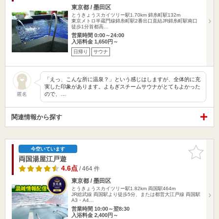
東京都 / 墨田区
とうきょうスカイツリー駅1.70km
錦糸町駅132m
東京メトロ半蔵門線錦糸町駅2番出口直結JR錦糸町駅南口
徒歩1分首都高…
営業時間 0:00～24:00
入浴料金 1,650円～
日帰り
サウナ
「えっ、こんな所に温泉？」という感じはしますが、全体的に充
実した印象があります。よもぎスチームサウナがとてもよかった
ので、…
匿名
関連情報から探す
お気に入
今空いています
りに追加
両国湯屋江戸遊
4.6点
/ 464 件
東京都 / 墨田区
とうきょうスカイツリー駅1.82km
両国駅464m
JR総武線 両国駅より徒歩5分、または都営大江戸線 両国駅
A3・A4…
営業時間 10:00～翌8:30
入浴料金 2,400円～