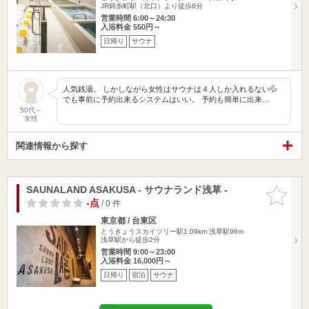
JR錦糸町駅（北口）より徒歩6分
営業時間 6:00～24:30
入浴料金 550円～
日帰り
サウナ
人気銭湯。 しかしながら女性はサウナは４人しか入れるない💦
でも事前に予約出来るシステムはいい。 予約も簡単に出来…
50代～
女性
関連情報から探す
SAUNALAND ASAKUSA - サウナランド浅草 -
お気に入
りに追加
-点
/ 0 件
東京都 / 台東区
とうきょうスカイツリー駅1.09km
浅草駅96m
浅草駅から徒歩2分
営業時間 9:00～23:00
入浴料金 16,000円～
日帰り
宿泊
サウナ