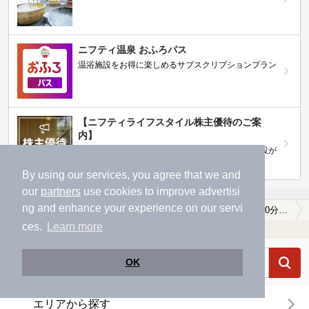
ニフティ温泉 おふろパス
温浴施設をお得に楽しめるサブスクリプションプラン
【ニフティライフスタイル株主優待のご案
内】
株主優待制度で人気の温浴施設に行こう！対象施設が
拡充されました！
By using our services, you agree that we and
our
partners
use cookies to improve advertisi
ng and enhance your experience on our servi
温泉TOP
関東
神奈川県
川崎市麻生区
駅近（徒歩10分以内）の川崎市麻生区の温泉、日帰り温泉、スーパー銭湯おすすめ
ces.
Learn more
温浴施設を探す
OK
エリアから探す