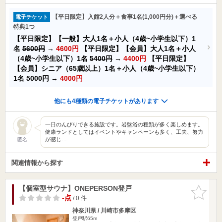
【平日限定】入館2人分＋食事1名(1,000円分)＋選べる
電子チケット
特典1つ
【平日限定】【一般】大人1名＋小人（4歳~小学生以下）1
名
5600円
→
4600円
【平日限定】【会員】大人1名＋小人
（4歳~小学生以下）1名
5400円
→
4400円
【平日限定】
【会員】シニア（65歳以上）1名＋小人（4歳~小学生以下）
1名
5000円
→
4000円
他にも4種類の電子チケットがあります
一日のんびりできる施設です。岩盤浴の種類が多く楽しめます。
健康ランドとしてはイベントやキャンペーンも多く、工夫、努力
が感じ…
匿名
関連情報から探す
【個室型サウナ】ONEPERSON登戸
お気に入
りに追加
-点
/ 0 件
神奈川県 / 川崎市多摩区
登戸駅65m