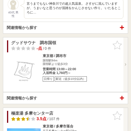
言うまでもない神奈川での超人気温泉。 さすがに混んでいます
が、うまいなと思うのが混雑をかんじさせない作り。 いたるとこ
ろに…
40代 男
性
関連情報から探す
グッドサウナ 調布国領
お気に入
りに追加
-点
/ 0 件
東京都 / 調布市
国領駅84m
国領駅より徒歩3分
営業時間 13:00～22:00
入浴料金 1,760円～
日帰り
駅近（徒歩10分以内）
関連情報から探す
極楽湯 多摩センター店
お気に入
りに追加
3.5点
/ 107 件
東京都 / 多摩市落合
京王多摩センター駅475m