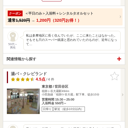
＜平日のみ＞入浴料＋レンタルタオルセット
クーポン
通常
1,520円
→
1,200円（320円お得！）
私は多摩地区に長く住んでいたが、ここに来たことはなかった。
そもそも只のスーパー銭湯と思われていたのものが、近年になっ
て…
50代～
男性
関連情報から探す
湯パ－クレビランド
お気に入
りに追加
4.5点
/ 4 件
東京都 / 世田谷区
祖師ヶ谷大蔵駅494m
小田急線「祖師ケ谷大蔵」駅下車、徒歩10分
営業時間 15:30～25:00
入浴料金 550円～
日帰り
駅近（徒歩10分以内）