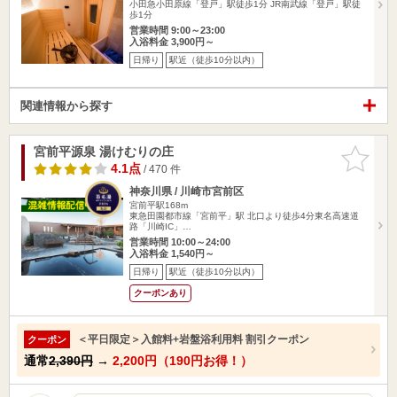
小田急小田原線「登戸」駅徒歩1分 JR南武線「登戸」駅徒
歩1分
営業時間 9:00～23:00
入浴料金 3,900円～
日帰り
駅近（徒歩10分以内）
関連情報から探す
宮前平源泉 湯けむりの庄
お気に入
りに追加
4.1点
/ 470 件
神奈川県 / 川崎市宮前区
宮前平駅168m
東急田園都市線「宮前平」駅 北口より徒歩4分東名高速道
路「川崎IC」…
営業時間 10:00～24:00
入浴料金 1,540円～
日帰り
駅近（徒歩10分以内）
クーポンあり
＜平日限定＞入館料+岩盤浴利用料 割引クーポン
クーポン
通常
2,390円
→
2,200円（190円お得！）