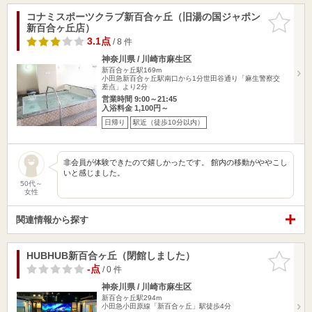
コナミスポーツクラブ新百合ヶ丘（旧湯の国ジャポン
お気に入
新百合ヶ丘店）
りに追加
3.1点
/ 8 件
神奈川県 / 川崎市麻生区
新百合ヶ丘駅169m
小田急新百合ヶ丘駅南口から1分世田谷通り「麻生警察交
差点」より2分
営業時間 9:00～21:45
入浴料金 1,100円～
日帰り
駅近（徒歩10分以内）
非会員が体験できたので嬉しかったです。 館内の移動がややこし
いと感じました。
50代～
女性
関連情報から探す
HUBHUB新百合ヶ丘（閉館しました）
お気に入
りに追加
-点
/ 0 件
神奈川県 / 川崎市麻生区
新百合ヶ丘駅294m
小田急小田原線「新百合ヶ丘」駅徒歩4分