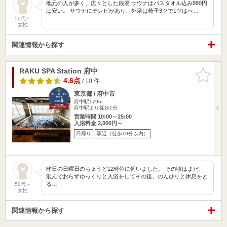
地元の人が多く、広々とした銭湯 サウナはバスタオル込み880円
は安い。 サウナにテレビがあり、外浴は椅子3ツで1ツはべ…
50代～
女性
関連情報から探す
RAKU SPA Station 府中
お気に入
りに追加
4.6点
/ 10 件
東京都 / 府中市
府中駅179m
府中駅より徒歩1分
営業時間 10:00～25:00
入浴料金 2,000円～
日帰り
駅近（徒歩10分以内）
昨日の日曜日のちょうど12時位に伺いました。 その頃はまだ、
混んでおらずゆっくりと入浴をしてその後、のんびりと休息をと
る…
50代～
女性
関連情報から探す