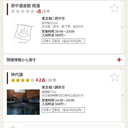
府中湯楽館 桜湯
お気に入
りに追加
-点
/ 0 件
東京都 / 府中市
府中駅211m
京王線「府中」駅下車、徒歩3分
営業時間 16:00～23:00
入浴料金 550円～
日帰り
駅近（徒歩10分以内）
関連情報から探す
神代湯
お気に入
りに追加
4.2点
/ 10 件
東京都 / 調布市
柴崎駅71m
京王線柴崎駅北口改札口徒歩1分
営業時間 14:00～23:00
入浴料金 550円～
日帰り
駅近（徒歩10分以内）