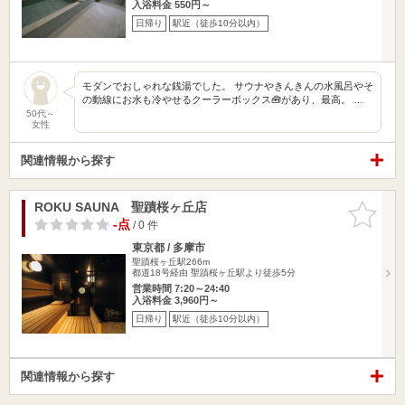
入浴料金 550円～
日帰り
駅近（徒歩10分以内）
モダンでおしゃれな銭湯でした。 サウナやきんきんの水風呂やそ
の動線にお水も冷やせるクーラーボックス🧰があり、最高。 …
50代～
女性
関連情報から探す
ROKU SAUNA 聖蹟桜ヶ丘店
お気に入
りに追加
-点
/ 0 件
東京都 / 多摩市
聖蹟桜ヶ丘駅266m
都道18号経由 聖蹟桜ヶ丘駅より徒歩5分
営業時間 7:20～24:40
入浴料金 3,960円～
日帰り
駅近（徒歩10分以内）
関連情報から探す