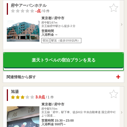
府中アーバンホテル
お気に入
りに追加
-点
/ 0 件
東京都 / 府中市
府中駅167m
京王線府中駅から徒歩２分
営業時間
入浴料金 ～
宿泊
駅近（徒歩10分以内）
楽天トラベルの宿泊プランを見る
関連情報から探す
旭湯
お気に入
りに追加
3.0点
/ 1 件
東京都 / 府中市
府中駅570m
京王線「府中」駅下車、徒歩6分 中央自動車道 国立府中IC
より国道…
営業時間 15:30～23:00
入浴料金 550円～