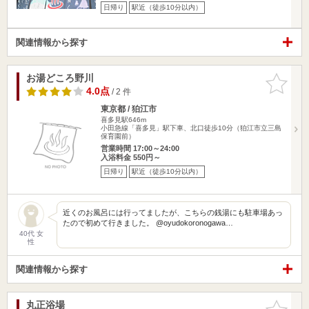
日帰り
駅近（徒歩10分以内）
関連情報から探す
お湯どころ野川
お気に入
りに追加
4.0点
/ 2 件
東京都 / 狛江市
喜多見駅646m
小田急線「喜多見」駅下車、北口徒歩10分（狛江市立三島
保育園前）
営業時間 17:00～24:00
入浴料金 550円～
日帰り
駅近（徒歩10分以内）
近くのお風呂には行ってましたが、こちらの銭湯にも駐車場あっ
たので初めて行きました。 @oyudokoronogawa…
40代 女
性
関連情報から探す
丸正浴場
お気に入