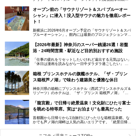
き、今回は実際に体験してみたリアルな様子をレポートしま
す。サウナや水風呂の気持ちよさはもちろん、リラックスス
オープン前の「サウナリゾート＆スパ ブルーオー
ペースの過ごしやすさまで徹底チェック。新横浜エリアで日
シャン」に潜入！没入型サウナの魅力を徹底レポー
常の疲れをリセットしたい人、ライブやスポーツ観戦遠征組
は必見です。
ト！
新横浜に2026年6月オープン予定の「サウナリゾート＆スパ
ブルーオーシャン」。館内には最新のプロジェクションマッ
ピングが多用され、まるで世界を旅しているかのような圧倒
的な“没入感（イマーシブ）”を体験できます。
【2026年最新】神奈川のスーパー銭湯26選！岩盤
浴・24時間営業・駅近など目的別おすすめ施設
「仕事の疲れをリセットしたいけれど遠出する元気はない」
今回は、そんな大注目の施設に一足先にお邪魔し、その全貌
「休日は漫画を読みながら一日中ダラダラ過ごしたい」
を見学させていただきました！
「子ども連れでも気兼ねなく、家事を忘れてリフレッシュし
たい」
サウナ室の中に咲き誇る桜、魚たちが泳ぐ水風呂、そしてバ
箱根 プリンスホテルの旗艦ホテル、「ザ・プリン
リのビーチを思わせる休憩スペース…。驚きの連続だった館
ス箱根芦ノ湖」で味わう建築美と優雅な休日
そんな「癒やされたい」という願いを叶えてくれるのが、神
内の様子をレポートします！
奈川県のスーパー銭湯。
神奈川県の箱根にプリンスホテル（西武プリンスホテルズ＆
神奈川県には、サウナや岩盤浴、一日中遊べるエンタメ施設
リゾーツ）のホテルは、「ザ・プリンス 箱根芦ノ湖」「芦
など、“非日常”を味わえるスーパー銭湯が数多く揃っていま
ノ湖畔 蛸川温泉 龍宮殿」「箱根湯の花プリンスホテル」
す。しかし、選択肢が多いからこそ「どの施設か迷ってしま
「箱根仙石原プリンスホテル」と4軒あり、今回ご紹介する
う」という人も多いはず。
「龍宮殿」で日帰り絶景温泉！文化財にひたり富士
「ザ・プリンス 箱根芦ノ湖」は、その中でもフラッグシッ
を眺める特等席。実は“お泊まり”も最高だった
プ（旗艦）に位置づけられる特別なホテルです。
そこで今回は、神奈川県内の人気施設26選を「安さ」「岩
盤浴・漫画の充実度」「景色の良さ」「高級感」「深夜営
首都圏から日帰りから1泊旅行にぴったりな箱根温泉郷。な
昭和の日本を代表する建築家の一人、村野藤吾が芦ノ湖の畔
業」「駅近」など、目的別に厳選して紹介します。
かでも芦ノ湖の湖畔は人気の高いエリアです。「絶景日帰り
に建てた桃源郷のようなホテルがここ。自家源泉の温泉や、
今の気分にぴったりの施設を見つけて、最高のリフレッシュ
温泉 龍宮殿本館」は、露天風呂から芦ノ湖と富士山の両方
こだわりぬいた食もあわせて、このホテルの魅力をレポート
時間を過ごす参考にしていただけますと幸いです。
が楽しめるまさに眺望自慢の日帰り温泉。
します。
ニフティ温泉ニュースTOPへ