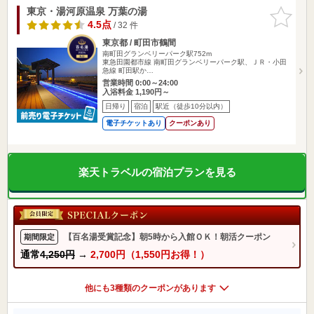
東京・湯河原温泉 万葉の湯
お気に入
りに追加
4.5点
/ 32 件
東京都 / 町田市鶴間
南町田グランベリーパーク駅752m
東急田園都市線 南町田グランベリーパーク駅、ＪＲ・小田
急線 町田駅か…
営業時間 0:00～24:00
入浴料金 1,190円～
日帰り
宿泊
駅近（徒歩10分以内）
電子チケットあり
クーポンあり
楽天トラベルの宿泊プランを見る
【百名湯受賞記念】朝5時から入館ＯＫ！朝活クーポン
期間限定
通常
4,250円
→
2,700円（1,550円お得！）
他にも3種類のクーポンがあります