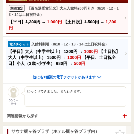
【百名湯受賞記念】大人入館料200円引き（8/10・12・1
期間限定
3・14は土日祝料金）
【平日】
1,200円
→
1,000円
【土日祝】
1,500円
→
1,300
円
入館料割引（8/10・12・13・14は土日祝料金）
電子チケット
【平日】大人（中学生以上）
1200円
→
1000円
【土日祝】
大人（中学生以上）
1500円
→
1300円
【平日、土日祝全
日】小人（3歳~小学生）
680円
→
500円
他にも1種類の電子チケットがあります
ゆっくりできました。また行きます。
50代～
男性
関連情報から探す
サウナ梶ヶ谷プラザ（ホテル梶ヶ谷プラザ内）
お気に入