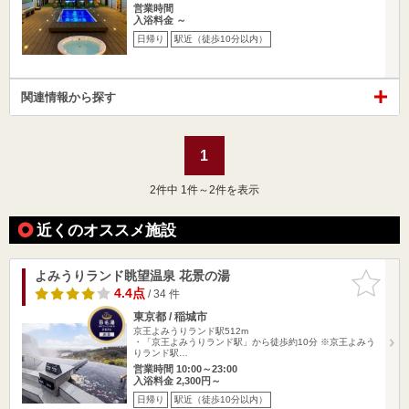
営業時間
入浴料金 ～
日帰り
駅近（徒歩10分以内）
関連情報から探す
1
2
件中 1件～2件を表示
近くのオススメ施設
よみうりランド眺望温泉 花景の湯
お気に入
りに追加
4.4点
/ 34 件
東京都 / 稲城市
京王よみうりランド駅512m
・「京王よみうりランド駅」から徒歩約10分 ※京王よみう
りランド駅…
営業時間 10:00～23:00
入浴料金 2,300円～
日帰り
駅近（徒歩10分以内）