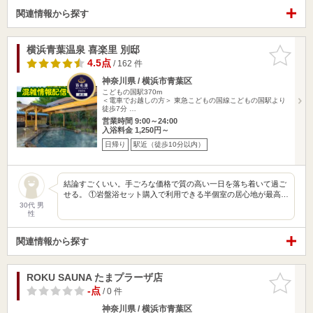
関連情報から探す
横浜青葉温泉 喜楽里 別邸
お気に入
りに追加
4.5点
/ 162 件
神奈川県 / 横浜市青葉区
こどもの国駅370m
＜電車でお越しの方＞ 東急こどもの国線こどもの国駅より
徒歩7分 …
営業時間 9:00～24:00
入浴料金 1,250円～
日帰り
駅近（徒歩10分以内）
結論すごくいい。手ごろな価格で質の高い一日を落ち着いて過ご
せる。 ①岩盤浴セット購入で利用できる半個室の居心地が最高…
30代 男
性
関連情報から探す
ROKU SAUNA たまプラーザ店
お気に入
りに追加
-点
/ 0 件
神奈川県 / 横浜市青葉区