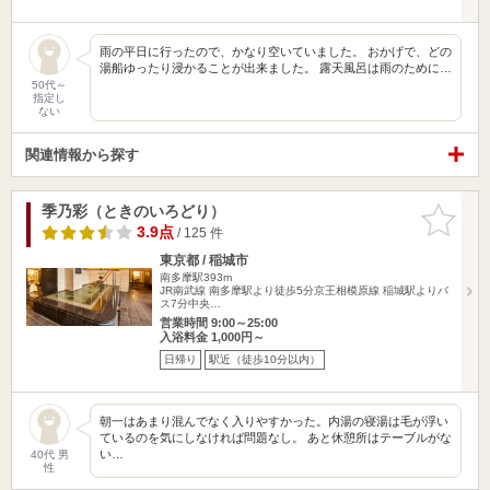
雨の平日に行ったので、かなり空いていました。 おかげで、どの
湯船ゆったり浸かることが出来ました。 露天風呂は雨のために…
50代～
指定し
ない
関連情報から探す
季乃彩（ときのいろどり）
お気に入
りに追加
3.9点
/ 125 件
東京都 / 稲城市
南多摩駅393m
JR南武線 南多摩駅より徒歩5分京王相模原線 稲城駅よりバ
ス7分中央…
営業時間 9:00～25:00
入浴料金 1,000円～
日帰り
駅近（徒歩10分以内）
朝一はあまり混んでなく入りやすかった。内湯の寝湯は毛が浮い
ているのを気にしなければ問題なし。 あと休憩所はテーブルがな
い…
40代 男
性