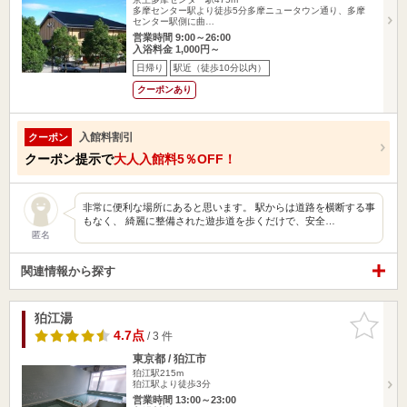
多摩センター駅より徒歩5分多摩ニュータウン通り、多摩
センター駅側に曲…
営業時間 9:00～26:00
入浴料金 1,000円～
日帰り
駅近（徒歩10分以内）
クーポンあり
入館料割引
クーポン
クーポン提示で
大人入館料5％OFF！
非常に便利な場所にあると思います。 駅からは道路を横断する事
もなく、 綺麗に整備された遊歩道を歩くだけで、安全…
匿名
関連情報から探す
狛江湯
お気に入
りに追加
4.7点
/ 3 件
東京都 / 狛江市
狛江駅215m
狛江駅より徒歩3分
営業時間 13:00～23:00