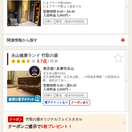
たまプラーザ駅189m
たまプラーザ駅より徒歩２分
営業時間 8:00～24:40
入浴料金 3,960円～
日帰り
駅近（徒歩10分以内）
関連情報から探す
永山健康ランド 竹取の湯
お気に入
りに追加
3.7点
/ 70 件
東京都 / 多摩市永山
京王永山駅143m
京王相模原線「京王永山駅」、小田急多摩線「小田急永山
駅」改札出て右へ…
営業時間 9:00～翌8:30
入浴料金 2,600円～
日帰り
駅近（徒歩10分以内）
電子チケットあり
クーポンあり
竹取の湯オリジナルフェイスタオル
クーポン
クーポンご提示で
1枚プレゼント！