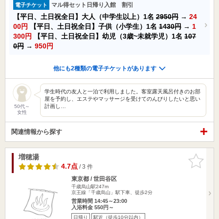
マル得セット日帰り入館 割引
電子チケット
【平日、土日祝全日】大人（中学生以上）1名
2950円
→
24
00円
【平日、土日祝全日】子供（小学生）1名
1430円
→
1
300円
【平日、土日祝全日】幼児（3歳~未就学児）1名
107
0円
→
950円
他にも2種類の電子チケットがあります
学生時代の友人と一泊で利用しました。客室露天風呂付きのお部
屋を予約し、エステやマッサージを受けてのんびりしたいと思い
計画し…
50代～
女性
関連情報から探す
増穂湯
お気に入
りに追加
4.7点
/ 3 件
東京都 / 世田谷区
千歳烏山駅247m
京王線「千歳烏山」駅下車、徒歩2分
営業時間 14:45～23:00
入浴料金 550円～
日帰り
駅近（徒歩10分以内）