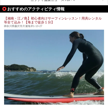
そしてここは全24室の「箱根 芦ノ湖畔蛸川温泉 龍宮殿」と
───
して宿泊もできます。宿泊者は「龍宮殿本館」の営業時間に
提供元：株式会社西武・プリンスホテルズワールドワイド
おすすめのアクティビティ情報
加えて、朝6時からの宿泊者専用時間帯にも「龍宮殿本館」
【PR】
のお風呂が利用できます。
この記事はザ・プリンス 箱根芦ノ湖のPR記事です。
【湘南・江ノ島】初心者向けサーフィンレッスン！用具レンタル
今回は日帰り温泉としての「絶景日帰り温泉 龍宮殿本館
等全て込み！【海まで徒歩１分】
（以下、龍宮殿本館）」と、旅館としての「箱根 芦ノ湖畔
蛸川温泉 龍宮殿（以下、龍宮殿）」の両方の魅力をたっぷ
神奈川県藤沢市片瀬海岸1-13-27
りお伝えします！
ここは箱根神社、九頭龍神社、白龍神社、箱根元宮と箱根の
4つの神社に囲まれたパワースポットです。
───
提供元：株式会社西武・プリンスホテルズワールドワイド
【PR】
この記事は箱根 芦ノ湖畔蛸川温泉 龍宮殿のPR記事です。