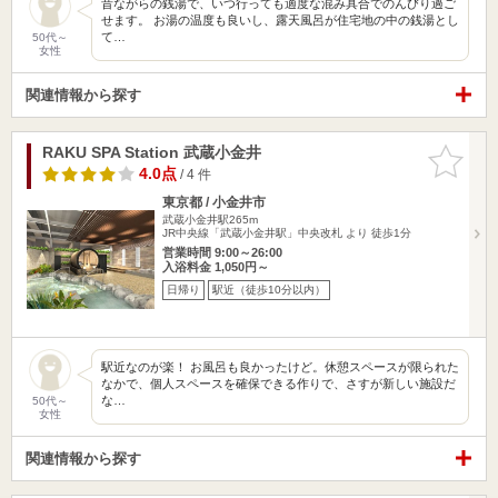
昔ながらの銭湯で、いつ行っても適度な混み具合でのんびり過ご
せます。 お湯の温度も良いし、露天風呂が住宅地の中の銭湯とし
て…
50代～
女性
関連情報から探す
RAKU SPA Station 武蔵小金井
お気に入
りに追加
4.0点
/ 4 件
東京都 / 小金井市
武蔵小金井駅265m
JR中央線「武蔵小金井駅」中央改札 より 徒歩1分
営業時間 9:00～26:00
入浴料金 1,050円～
日帰り
駅近（徒歩10分以内）
駅近なのが楽！ お風呂も良かったけど。休憩スペースが限られた
なかで、個人スペースを確保できる作りで、さすが新しい施設だ
な…
50代～
女性
関連情報から探す