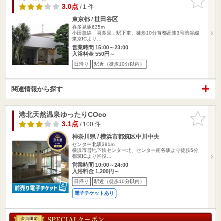
りに追加
3.0点
/ 1 件
東京都 / 世田谷区
喜多見駅635m
小田急線「喜多見」駅下車、徒歩10分首都高速3号渋谷線
東京ICより…
営業時間 15:00～23:00
入浴料金 550円～
日帰り
駅近（徒歩10分以内）
関連情報から探す
港北天然温泉ゆったりCOco
お気に入
りに追加
3.1点
/ 100 件
神奈川県 / 横浜市都筑区中川中央
センター北駅381m
横浜市営地下鉄センター北、センター南各駅より徒歩5分
都筑ICより区役…
営業時間 10:00～24:00
入浴料金 1,200円～
日帰り
駅近（徒歩10分以内）
電子チケットあり