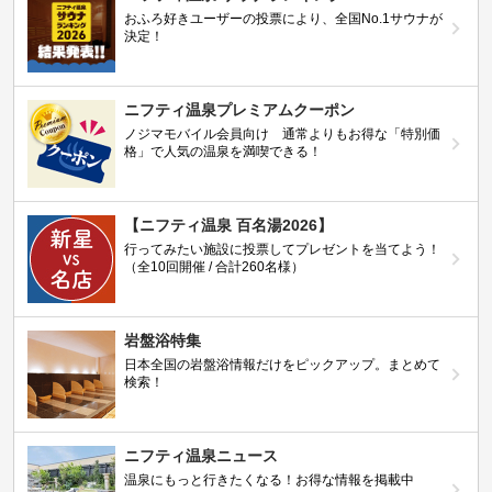
おふろ好きユーザーの投票により、全国No.1サウナが
決定！
ニフティ温泉プレミアムクーポン
ノジマモバイル会員向け 通常よりもお得な「特別価
格」で人気の温泉を満喫できる！
【ニフティ温泉 百名湯2026】
行ってみたい施設に投票してプレゼントを当てよう！
（全10回開催 / 合計260名様）
岩盤浴特集
日本全国の岩盤浴情報だけをピックアップ。まとめて
検索！
ニフティ温泉ニュース
温泉にもっと行きたくなる！お得な情報を掲載中