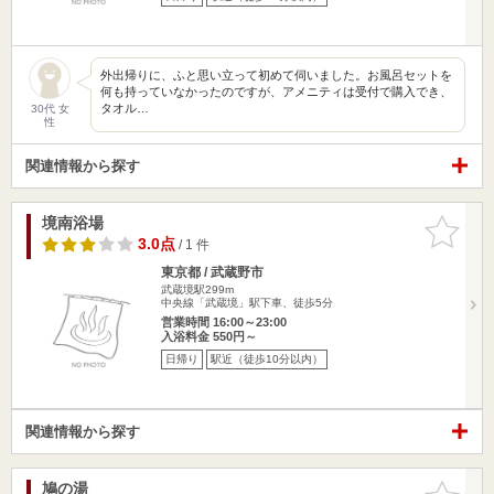
外出帰りに、ふと思い立って初めて伺いました。お風呂セットを
何も持っていなかったのですが、アメニティは受付で購入でき、
タオル…
30代 女
性
関連情報から探す
境南浴場
お気に入
りに追加
3.0点
/ 1 件
東京都 / 武蔵野市
武蔵境駅299m
中央線「武蔵境」駅下車、徒歩5分
営業時間 16:00～23:00
入浴料金 550円～
日帰り
駅近（徒歩10分以内）
関連情報から探す
鳩の湯
お気に入