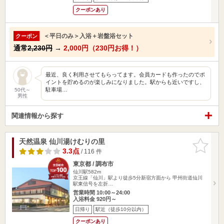
クーポンあり
＜平日のみ＞入浴＋岩盤浴セット
クーポン
通常
2,230円
→
2,000円（230円お得！）
最近、良く利用させてもらってます。会員カードも作ったのでポ
イントを貯めるのが楽しみになりました。駅からも近いですし、
駐車場…
50代～
男性
関連情報から探す
天然温泉 仙川湯けむりの里
お気に入
りに追加
3.3点
/ 116 件
東京都 / 調布市
仙川駅582m
京王線「仙川」駅より徒歩5分新宿方面から 甲州街道仙川
駅東信号を左折…
営業時間 10:00～24:00
入浴料金 920円～
日帰り
駅近（徒歩10分以内）
クーポンあり