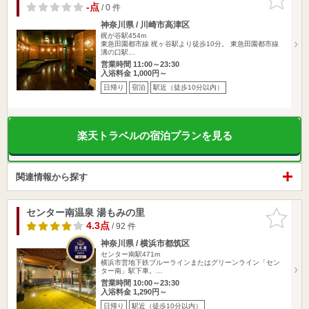
りに追加
-点
/ 0 件
神奈川県 / 川崎市高津区
梶が谷駅454m
東急田園都市線 梶ヶ谷駅より徒歩10分。 東急田園都市線
溝の口駅…
営業時間 11:00～23:30
入浴料金 1,000円～
日帰り
宿泊
駅近（徒歩10分以内）
楽天トラベルの宿泊プランを見る
関連情報から探す
センター南温泉 湯もみの里
お気に入
りに追加
4.3点
/ 92 件
神奈川県 / 横浜市都筑区
センター南駅471m
横浜市営地下鉄ブルーラインまたはグリーンライン「セン
ター南」駅下車。…
営業時間 10:00～23:30
入浴料金 1,290円～
日帰り
駅近（徒歩10分以内）