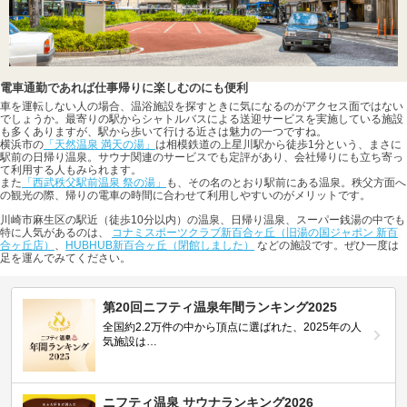
電車通勤であれば仕事帰りに楽しむのにも便利
車を運転しない人の場合、温浴施設を探すときに気になるのがアクセス面ではない
でしょうか。最寄りの駅からシャトルバスによる送迎サービスを実施している施設
も多くありますが、駅から歩いて行ける近さは魅力の一つですね。
横浜市の
「天然温泉 満天の湯」
は相模鉄道の上星川駅から徒歩1分という、まさに
駅前の日帰り温泉。サウナ関連のサービスでも定評があり、会社帰りにも立ち寄っ
て利用する人もみられます。
また
「西武秩父駅前温泉 祭の湯」
も、その名のとおり駅前にある温泉。秩父方面へ
の観光の際、帰りの電車の時間に合わせて利用しやすいのがメリットです。
川崎市麻生区の駅近（徒歩10分以内）の温泉、日帰り温泉、スーパー銭湯の中でも
特に人気があるのは、
コナミスポーツクラブ新百合ヶ丘（旧湯の国ジャポン 新百
合ヶ丘店）
、
HUBHUB新百合ヶ丘（閉館しました）
などの施設です。ぜひ一度は
足を運んでみてください。
第20回ニフティ温泉年間ランキング2025
全国約2.2万件の中から頂点に選ばれた、2025年の人
気施設は…
ニフティ温泉 サウナランキング2026