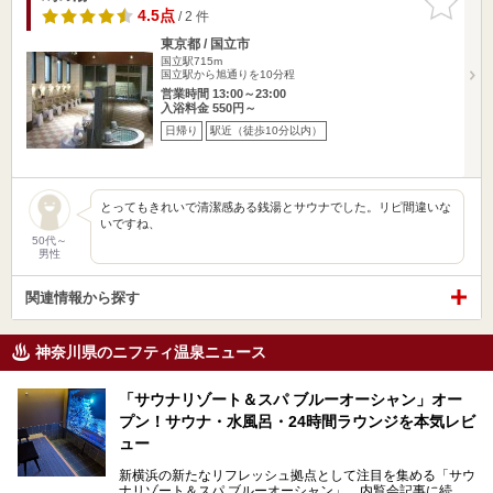
りに追加
4.5点
/ 2 件
東京都 / 国立市
国立駅715m
国立駅から旭通りを10分程
営業時間 13:00～23:00
入浴料金 550円～
日帰り
駅近（徒歩10分以内）
とってもきれいで清潔感ある銭湯とサウナでした。リピ間違いな
いですね、
50代～
男性
関連情報から探す
神奈川県のニフティ温泉ニュース
「サウナリゾート＆スパ ブルーオーシャン」オー
プン！サウナ・水風呂・24時間ラウンジを本気レビ
ュー
新横浜の新たなリフレッシュ拠点として注目を集める「サウ
ナリゾート＆スパ ブルーオーシャン」。内覧会記事に続