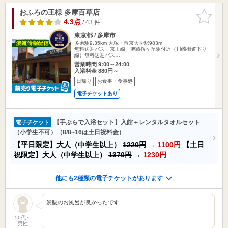
おふろの王様 多摩百草店
お気に入
りに追加
4.3点
/ 43 件
東京都 / 多摩市
多磨駅9.35km
大塚・帝京大学駅983m
無料送迎バス 京王線、聖蹟桜ヶ丘駅付近（川崎街道下り
線）無料送迎バス…
営業時間 9:00～24:00
入浴料金 880円～
日帰り
お食事・食事処
電子チケットあり
【手ぶらで入浴セット】入館＋レンタルタオルセット
電子チケット
（小学生不可）（8/8~16は土日祝料金）
【平日限定】大人（中学生以上）
1220円
→
1100円
【土日
祝限定】大人（中学生以上）
1370円
→
1230円
他にも2種類の電子チケットがあります
炭酸のお風呂が良かったです
50代～
男性