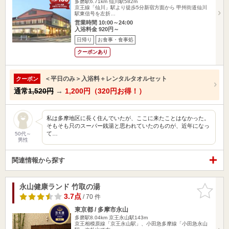
多磨駅6.71km
仙川駅582m
京王線「仙川」駅より徒歩5分新宿方面から 甲州街道仙川
駅東信号を左折…
営業時間 10:00～24:00
入浴料金 920円～
日帰り
お食事・食事処
クーポンあり
＜平日のみ＞入浴料＋レンタルタオルセット
クーポン
通常
1,520円
→
1,200円（320円お得！）
私は多摩地区に長く住んでいたが、ここに来たことはなかった。
そもそも只のスーパー銭湯と思われていたのものが、近年になっ
て…
50代～
男性
関連情報から探す
永山健康ランド 竹取の湯
お気に入
りに追加
3.7点
/ 70 件
東京都 / 多摩市永山
多磨駅8.04km
京王永山駅143m
京王相模原線「京王永山駅」、小田急多摩線「小田急永山