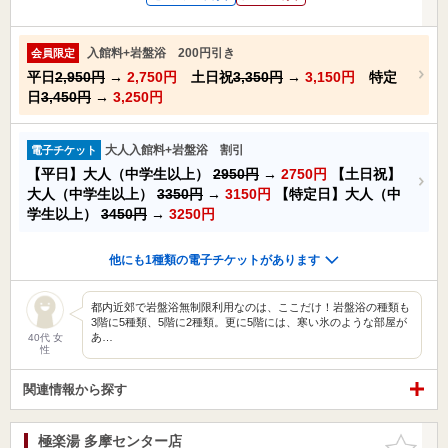
入館料+岩盤浴 200円引き
会員限定
平日
2,950円
→
2,750円
土日祝
3,350円
→
3,150円
特定
日
3,450円
→
3,250円
大人入館料+岩盤浴 割引
電子チケット
【平日】大人（中学生以上）
2950円
→
2750円
【土日祝】
大人（中学生以上）
3350円
→
3150円
【特定日】大人（中
学生以上）
3450円
→
3250円
他にも1種類の電子チケットがあります
都内近郊で岩盤浴無制限利用なのは、ここだけ！岩盤浴の種類も
3階に5種類、5階に2種類。更に5階には、寒い氷のような部屋が
あ…
40代 女
性
関連情報から探す
極楽湯 多摩センター店
お気に入