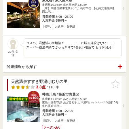
東京都 / 東久留米市
多磨駅10.96km
東久留米駅1.69km
【車】関越自動車道所沢ICより約20分 【公共交通機関】
西武池…
営業時間 8:00～26:00
入浴料金 850円～
日帰り
お食事・食事処
コスパ、岩盤浴の種類諸々、、、 ここに勝る施設はない！！！
スーパー銭湯界隈でぶっちぎりで1番良い場所で もう何回お…
20代 女
性
関連情報から探す
天然温泉すすき野湯けむりの里
お気に入
りに追加
3.8点
/ 116 件
神奈川県 / 横浜市青葉区
多磨駅11.06km
あざみ野駅2.50km
東急田園都市線 あざみ野駅より無料シャトルバス利用10分
東名高速道路…
営業時間 7:00～22:00
入浴料金 780円～
日帰り
お食事・食事処
クーポンあり