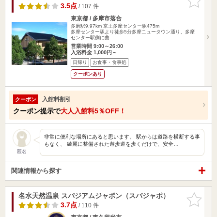
りに追加
3.5点
/ 107 件
東京都 / 多摩市落合
多磨駅9.97km
京王多摩センター駅475m
多摩センター駅より徒歩5分多摩ニュータウン通り、多摩
センター駅側に曲…
営業時間 9:00～26:00
入浴料金 1,000円～
日帰り
お食事・食事処
クーポンあり
入館料割引
クーポン
クーポン提示で
大人入館料5％OFF！
非常に便利な場所にあると思います。 駅からは道路を横断する事
もなく、 綺麗に整備された遊歩道を歩くだけで、安全…
匿名
関連情報から探す
名水天然温泉 スパジアムジャポン（スパジャポ）
お気に入
りに追加
3.7点
/ 110 件