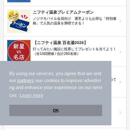
ニフティ温泉プレミアムクーポン
ノジマモバイル会員向け 通常よりもお得な「特別価
格」で人気の温泉を満喫できる！
【ニフティ温泉 百名湯2026】
行ってみたい施設に投票してプレゼントを当てよう！
（全10回開催 / 合計260名様）
岩盤浴特集
By using our services, you agree that we and
日本全国の岩盤浴情報だけをピックアップ。まとめて
our
partners
use cookies to improve advertisi
検索！
ng and enhance your experience on our servi
ces.
Learn more
ニフティ温泉ニュース
温泉にもっと行きたくなる！お得な情報を掲載中
OK