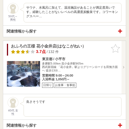
サウナ、水風呂に加えて、温浴施設があることが満足度高いで
す。経験したことがないレベルの高濃度炭酸泉です。コワーキン
グスペー…
50代～
男性
関連情報から探す
おふろの王様 花小金井店(はなこがねい）
お気に入
りに追加
3.7点
/ 132 件
東京都 / 小平市
多磨駅5.00km
花小金井駅905m
西武新宿線 「花小金井」駅よりグリーンロードを田無方面
へ 徒歩13分…
営業時間 9:00～24:00
入浴料金 1,050円～
日帰り
お食事・食事処
良さそうです
40代 女
性
関連情報から探す