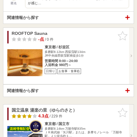
が感じ…
匿名
関連情報から探す
ROOFTOP Sauna
お気に入
りに追加
-点
/ 0 件
東京都 / 杉並区
多磨駅8.12km
西荻窪駅134m
JR中央線西荻窪駅南徒歩1分
営業時間 8:00～24:00
入浴料金 980円～
日帰り
お食事・食事処
関連情報から探す
国立温泉 湯楽の里（ゆらのさと）
お気に入
りに追加
4.3点
/ 229 件
東京都 / 国立市
多磨駅8.14km
万願寺駅835m
ＪＲ南武線「矢川駅」または、多摩モノレール 「万願寺
駅」より徒歩約１…