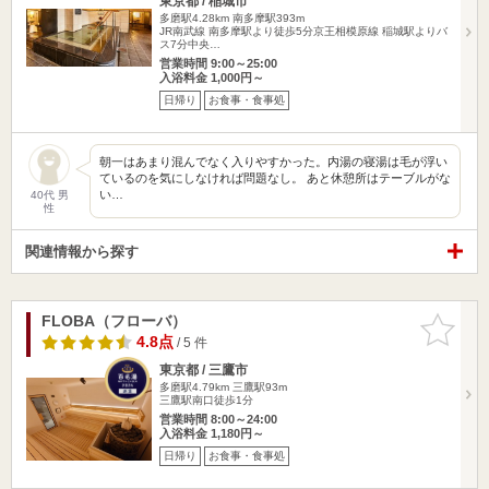
東京都 / 稲城市
多磨駅4.28km
南多摩駅393m
JR南武線 南多摩駅より徒歩5分京王相模原線 稲城駅よりバ
ス7分中央…
営業時間 9:00～25:00
入浴料金 1,000円～
日帰り
お食事・食事処
朝一はあまり混んでなく入りやすかった。内湯の寝湯は毛が浮い
ているのを気にしなければ問題なし。 あと休憩所はテーブルがな
い…
40代 男
性
関連情報から探す
FLOBA（フローバ）
お気に入
りに追加
4.8点
/ 5 件
東京都 / 三鷹市
多磨駅4.79km
三鷹駅93m
三鷹駅南口徒歩1分
営業時間 8:00～24:00
入浴料金 1,180円～
日帰り
お食事・食事処