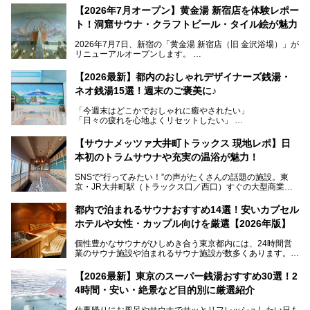
【2026年7月オープン】黄金湯 新宿店を体験レポー
ト！洞窟サウナ・クラフトビール・タイル絵が魅力
2026年7月7日、新宿の「黄金湯 新宿店（旧 金沢浴場）」が
リニューアルオープンします。
レトロでノスタルジックなタイル絵はそのまま、昔からここ
【2026最新】都内のおしゃれデザイナーズ銭湯・
を知る地元の人にも、新しく足を運んでくれる人にも愛され
ネオ銭湯15選！週末のご褒美に♪
る、今の時代の"銭湯"として生まれ変わりました。洞窟のよ
うなユニークなサウナ、自家醸造のクラフトビールが飲める
「今週末はどこかでおしゃれに癒やされたい」
ビアバーなど、新しく登場したスポットも併せて紹介しま
「日々の疲れを心地よくリセットしたい」
す。充実した設備があるのに、基本の入浴料が銭湯価格の5
──そんなときにおすすめなのが、今、都内で大きなブーム
50円というのも嬉しすぎます！
となっている新しいスタイルの銭湯です。
【サウナメッツァ大井町トラックス 現地レポ】日
本初のトラムサウナや充実の温浴が魅力！
最近、SNSやメディアで「デザイナーズ銭湯」や「ネオ銭
湯」という言葉をよく耳にしませんか？
SNSで“行ってみたい！”の声がたくさんの話題の施設。東
京・JR大井町駅（トラックス口／西口）すぐの大型商業施
本記事では、そもそもこれらがどんな銭湯なのか、その気に
設・大井町 トラックスに、2026年3月28日、「サウナメッ
なる違いを分かりやすく解説！さらに、都内で絶対に外せな
ツァ大井町トラックス」がニューオープン。施設の様子をレ
いおしゃれな名店15選を、おすすめの順番で一挙にご紹介
都内で泊まれるサウナおすすめ14選！安いカプセル
ポ―トします。
します。
ホテルや女性・カップル向けを厳選【2026年版】
個性豊かなサウナがひしめき合う東京都内には、24時間営
業のサウナ施設や泊まれるサウナ施設が数多くあります。
終電を逃した深夜の利用に限らず、時間を気にしないサウナ
を旅の目的とする「サ旅」や自分へのご褒美のための宿泊な
【2026最新】東京のスーパー銭湯おすすめ30選！2
ど、自分の好きなタイミングで好きなだけサ活ができるのが
4時間・安い・絶景など目的別に厳選紹介
魅力です。
仕事帰りにお風呂やサウナでサッとリフレッシュしたい日も