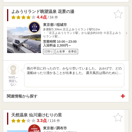
よみうりランド眺望温泉 花景の湯
お気に入
りに追加
4.4点
/ 34 件
東京都 / 稲城市
多磨駅5.39km
京王よみうりランド駅512m
・「京王よみうりランド駅」から徒歩約10分 ※京王よみう
りランド駅…
営業時間 10:00～23:00
入浴料金 2,300円～
日帰り
お食事・食事処
雨の平日に行ったので、かなり空いていました。 おかげで、どの
湯船ゆったり浸かることが出来ました。 露天風呂は雨のために…
50代～
指定し
ない
関連情報から探す
天然温泉 仙川湯けむりの里
お気に入
りに追加
3.3点
/ 116 件
東京都 / 調布市