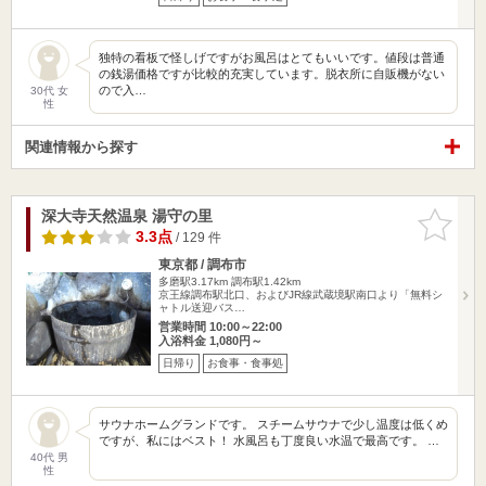
独特の看板で怪しげですがお風呂はとてもいいです。値段は普通
の銭湯価格ですが比較的充実しています。脱衣所に自販機がない
ので入…
30代 女
性
関連情報から探す
深大寺天然温泉 湯守の里
お気に入
りに追加
3.3点
/ 129 件
東京都 / 調布市
多磨駅3.17km
調布駅1.42km
京王線調布駅北口、およびJR線武蔵境駅南口より「無料シ
ャトル送迎バス…
営業時間 10:00～22:00
入浴料金 1,080円～
日帰り
お食事・食事処
サウナホームグランドです。 スチームサウナで少し温度は低くめ
ですが、私にはベスト！ 水風呂も丁度良い水温で最高です。 …
40代 男
性