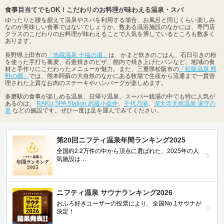
食事目当てでもOK！こだわりのお料理が味わえる温泉・スパ
ゆったりと腰を据えて温泉やスパを利用する場合、お風呂と同じくらい楽しみ
なのが美味しい食事ではないでしょうか。数ある温浴施設のなかには、専門店
クラスのこだわりのお料理が味わえることで人気を博しているところも数多く
あります。
長野県上田市の
「地蔵温泉 十福の湯」
は、かまど炊きのごはん、石臼引きの粉
を使った手打ち蕎麦、石釜焼きのピザ、館内で焼き上げたパンなど、地域の食
材と手作りにこだわったメニューが魅力。また、三重県松阪市の
「松阪温泉 熊
野の郷」
では、熊本阿蘇の大自然のなかにある牧場で生産から流通まで一貫管
理された上質なお肉のステーキやハンバーグが楽しめます。
多磨駅の食事が楽しめる温泉、日帰り温泉、スーパー銭湯の中でも特に人気が
あるのは、
RAKU SPA Station 武蔵小金井
、
千代乃湯
、
深大寺天然温泉 湯守の
里
などの施設です。ぜひ一度は足を運んでみてください。
第20回ニフティ温泉年間ランキング2025
全国約2.2万件の中から頂点に選ばれた、2025年の人
気施設は…
ニフティ温泉 サウナランキング2026
おふろ好きユーザーの投票により、全国No.1サウナが
決定！