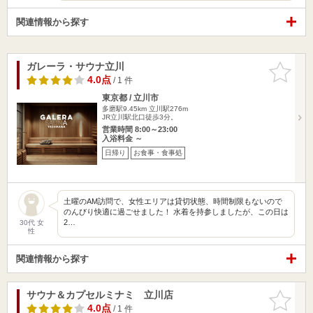
関連情報から探す
ガレーラ・サウナ立川
お気に入
りに追加
4.0点
/ 1 件
東京都 / 立川市
多磨駅9.45km
立川駅276m
JR立川駅北口徒歩3分。
営業時間 8:00～23:00
入浴料金 ～
日帰り
お食事・食事処
土曜のAM訪問で、女性エリアは貸切状態、時間制限もないので
のんびり快適に過ごせました！ 水着を持参しましたが、この日は
2…
30代 女
性
関連情報から探す
サウナ＆カプセルミナミ 立川店
お気に入
りに追加
4.0点
/ 1 件