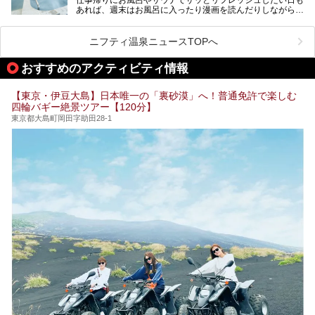
最近では、男性専用施設だけでなく、カップルや女性に嬉し
あれば、週末はお風呂に入ったり漫画を読んだりしながら一
い個室サウナも増えてきました。
日中ダラダラ過ごしたい日もあると思います。
この記事では、東京都内にある24時間営業のサウナの中か
また、終電を逃してしまい、「このまま朝までゆっくりでき
ら、特におすすめしたい施設14選をご紹介します。
ニフティ温泉ニュースTOPへ
る場所があれば」と探した経験がある人も多いのではないで
宿泊可能な施設もピックアップしているので、ぜひチェック
しょうか。
してみてください。
おすすめのアクティビティ情報
そこで本記事では、東京でおすすめのスーパー銭湯を、目的
別に厳選した30施設からご紹介します。
【東京・伊豆大島】日本唯一の「裏砂漠」へ！普通免許で楽しむ
24時間営業で宿泊できる施設や、1,000円以下で楽しめる安
四輪バギー絶景ツアー【120分】
い施設、デートや休日レジャーにもぴったりなエンタメ要素
が充実した施設など、利用のシーンに合わせて参考にしてく
東京都大島町岡田字助田28-1
ださい。