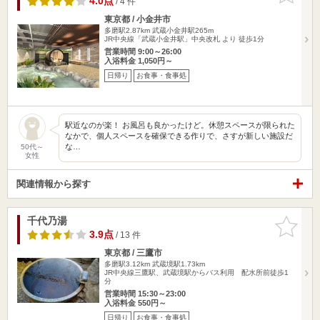
4.0点
/ 4 件
東京都 / 小金井市
多磨駅2.87km
武蔵小金井駅265m
JR中央線「武蔵小金井駅」中央改札 より 徒歩1分
営業時間 9:00～26:00
入浴料金 1,050円～
日帰り
お食事・食事処
駅近なのが楽！ お風呂も良かったけど。休憩スペースが限られた
なかで、個人スペースを確保できる作りで、さすが新しい施設だ
な…
50代～
女性
関連情報から探す
千代乃湯
お気に入
りに追加
3.9点
/ 13 件
東京都 / 三鷹市
多磨駅3.12km
武蔵境駅1.73km
JR中央線三鷹駅、武蔵境駅からバス利用 配水所前徒歩1
分
営業時間 15:30～23:00
入浴料金 550円～
日帰り
お食事・食事処