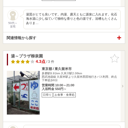
湯質がとても良いです。内湯、露天ともに源泉に入れます。化石
海水湯に少し似ていて独特な香りと色の湯です。浴槽もたくさん
ありま…
50代～
女性
関連情報から探す
湯～プラザ柳泉園
お気に入
りに追加
4.3点
/ 3 件
東京都 / 東久留米市
多磨駅8.91km
久米川駅2.06km
西武池袋線 久留米駅より久留米西団地行きバス利用、終点
下車徒歩6分
営業時間 10:00～21:00
入浴料金 550円～
日帰り
お食事・食事処