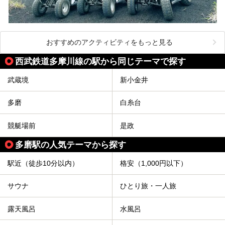
おすすめのアクティビティをもっと見る
西武鉄道多摩川線の駅から同じテーマで探す
武蔵境
新小金井
多磨
白糸台
競艇場前
是政
多磨駅の人気テーマから探す
駅近（徒歩10分以内）
格安（1,000円以下）
サウナ
ひとり旅・一人旅
露天風呂
水風呂