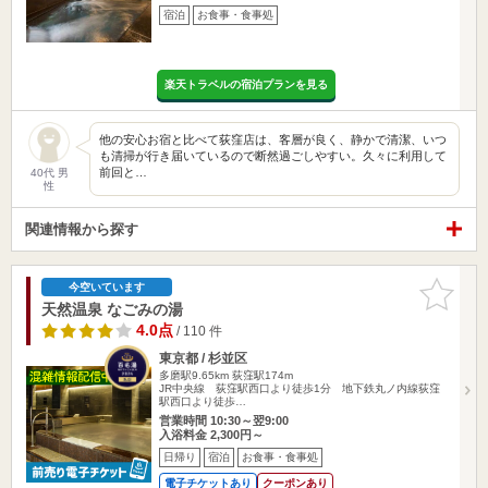
宿泊
お食事・食事処
楽天トラベルの宿泊プランを見る
他の安心お宿と比べて荻窪店は、客層が良く、静かで清潔、いつ
も清掃が行き届いているので断然過ごしやすい。久々に利用して
前回と…
40代 男
性
関連情報から探す
お気に入
今空いています
りに追加
天然温泉 なごみの湯
4.0点
/ 110 件
東京都 / 杉並区
多磨駅9.65km
荻窪駅174m
JR中央線 荻窪駅西口より徒歩1分 地下鉄丸ノ内線荻窪
駅西口より徒歩…
営業時間 10:30～翌9:00
入浴料金 2,300円～
日帰り
宿泊
お食事・食事処
電子チケットあり
クーポンあり