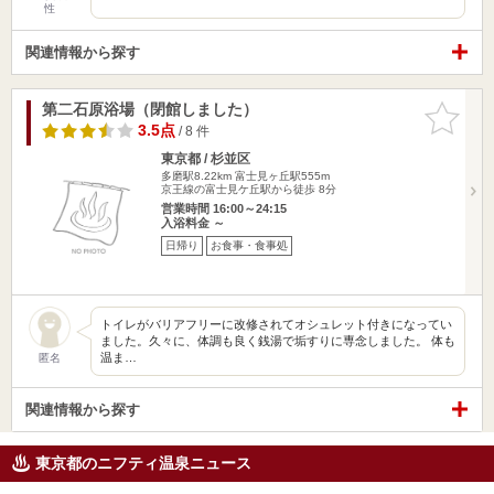
性
関連情報から探す
第二石原浴場（閉館しました）
お気に入
りに追加
3.5点
/ 8 件
東京都 / 杉並区
多磨駅8.22km
富士見ヶ丘駅555m
京王線の富士見ケ丘駅から徒歩 8分
営業時間 16:00～24:15
入浴料金 ～
日帰り
お食事・食事処
トイレがバリアフリーに改修されてオシュレット付きになってい
ました。久々に、体調も良く銭湯で垢すりに専念しました。 体も
温ま…
匿名
関連情報から探す
東京都のニフティ温泉ニュース