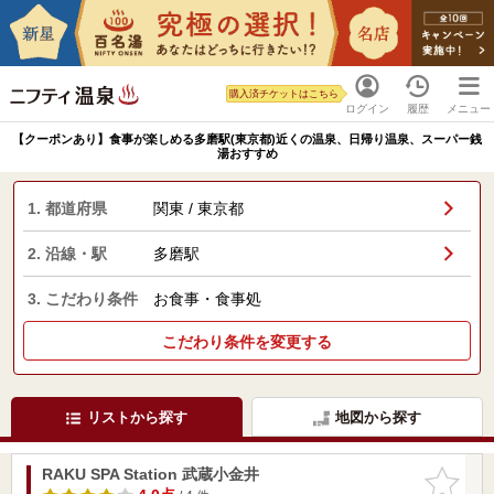
購入済チケットはこちら
ログイン
履歴
メニュー
【クーポンあり】食事が楽しめる多磨駅(東京都)近くの温泉、日帰り温泉、スーパー銭
湯おすすめ
1. 都道府県
関東 / 東京都
2. 沿線・駅
多磨駅
3. こだわり条件
お食事・食事処
こだわり条件を変更する
リストから探す
地図から探す
RAKU SPA Station 武蔵小金井
お気に入
りに追加