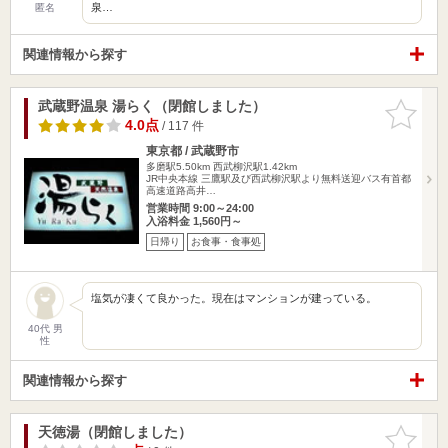
泉…
匿名
関連情報から探す
武蔵野温泉 湯らく（閉館しました）
お気に入
りに追加
4.0点
/ 117 件
東京都 / 武蔵野市
多磨駅5.50km
西武柳沢駅1.42km
JR中央本線 三鷹駅及び西武柳沢駅より無料送迎バス有首都
高速道路高井…
営業時間 9:00～24:00
入浴料金 1,560円～
日帰り
お食事・食事処
塩気が凄くて良かった。現在はマンションが建っている。
40代 男
性
関連情報から探す
天徳湯（閉館しました）
お気に入
りに追加