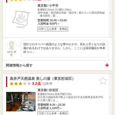
東京都 / 小平市
多磨駅8.51km
小川駅1.25km
JR中央線・西武国分寺線「国分寺」駅からバス西武拝島線
「東大和市」駅…
営業時間 10:00～23:00
入浴料金 920円～
日帰り
お食事・食事処
流行りのスーパー銭湯のような華やかさや、至れり尽くせりの設
備があるわけではありません。しかし、ここには温浴施設が本来
持つべ…
40代 男
性
関連情報から探す
高井戸天然温泉 美しの湯（東京杉並区）
お気に入
りに追加
3.2点
/ 129 件
東京都 / 杉並区
多磨駅8.91km
高井戸駅170m
京王井の頭線高井戸駅より徒歩2分中央自動車道高井戸IC
から環八通りを…
営業時間 9:30～23:30
入浴料金 1,100円～
日帰り
お食事・食事処