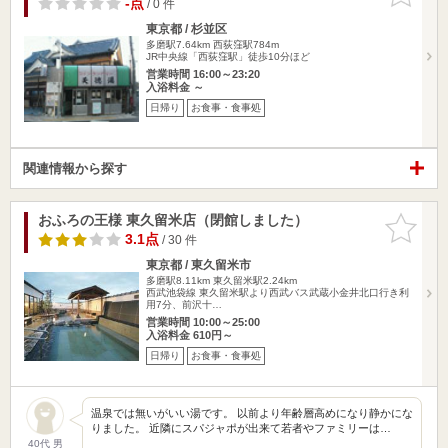
-点
/ 0 件
東京都 / 杉並区
多磨駅7.64km
西荻窪駅784m
JR中央線「西荻窪駅」徒歩10分ほど
営業時間 16:00～23:20
入浴料金 ～
日帰り
お食事・食事処
関連情報から探す
おふろの王様 東久留米店（閉館しました）
お気に入
りに追加
3.1点
/ 30 件
東京都 / 東久留米市
多磨駅8.11km
東久留米駅2.24km
西武池袋線 東久留米駅より西武バス武蔵小金井北口行き利
用7分、前沢十…
営業時間 10:00～25:00
入浴料金 610円～
日帰り
お食事・食事処
温泉では無いがいい湯です。 以前より年齢層高めになり静かにな
りました。 近隣にスパジャポが出来て若者やファミリーは…
40代 男