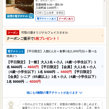
駅」改札出て右へ…
営業時間 9:00～翌8:30
入浴料金 2,600円～
日帰り
お食事・食事処
電子チケットあり
クーポンあり
竹取の湯オリジナルフェイスタオル
クーポン
クーポンご提示で
1枚プレゼント！
【平日限定】入館2人分＋食事1名(1,000円分)＋選べる
電子チケット
特典1つ
【平日限定】【一般】大人1名＋小人（4歳~小学生以下）1
名
5600円
→
4600円
【平日限定】【会員】大人1名＋小人
（4歳~小学生以下）1名
5400円
→
4400円
【平日限定】
【会員】シニア（65歳以上）1名＋小人（4歳~小学生以下）
1名
5000円
→
4000円
他にも4種類の電子チケットがあります
一日のんびりできる施設です。岩盤浴の種類が多く楽しめます。
健康ランドとしてはイベントやキャンペーンも多く、工夫、努力