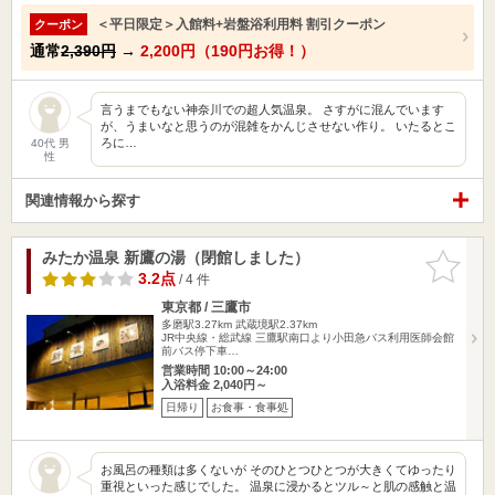
＜平日限定＞入館料+岩盤浴利用料 割引クーポン
クーポン
通常
2,390円
→
2,200円（190円お得！）
言うまでもない神奈川での超人気温泉。 さすがに混んでいます
が、うまいなと思うのが混雑をかんじさせない作り。 いたるとこ
ろに…
40代 男
性
関連情報から探す
みたか温泉 新鷹の湯（閉館しました）
お気に入
りに追加
3.2点
/ 4 件
東京都 / 三鷹市
多磨駅3.27km
武蔵境駅2.37km
JR中央線・総武線 三鷹駅南口より小田急バス利用医師会館
前バス停下車…
営業時間 10:00～24:00
入浴料金 2,040円～
日帰り
お食事・食事処
お風呂の種類は多くないが そのひとつひとつが大きくてゆったり
重視といった感じでした。 温泉に浸かるとツル～と肌の感触と温