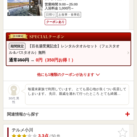
営業時間 9:00～25:00
入浴料金 1,000円～
日帰り
お食事・食事処
クーポンあり
【百名湯受賞記念】レンタルタオルセット（フェスタオ
期間限定
ル＆バスタオル）無料
通常
350円
→
0円（350円お得！）
他にも1種類のクーポンがあります
毎週末家族で利用しています。 とても居心地が良くつい長居して
しまいます。 先日、親戚を連れて行ったところ とても綺麗…
30代 男
性
関連情報から探す
テルメ小川
お気に入
りに追加
3.3点
/ 50 件