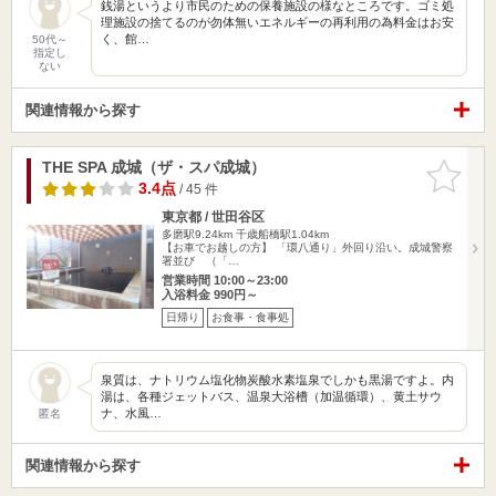
銭湯というより市民のための保養施設の様なところです。ゴミ処
理施設の捨てるのが勿体無いエネルギーの再利用の為料金はお安
く、館…
50代～
指定し
ない
関連情報から探す
THE SPA 成城（ザ・スパ成城）
お気に入
りに追加
3.4点
/ 45 件
東京都 / 世田谷区
多磨駅9.24km
千歳船橋駅1.04km
【お車でお越しの方】 「環八通り」外回り沿い。成城警察
署並び （「…
営業時間 10:00～23:00
入浴料金 990円～
日帰り
お食事・食事処
泉質は、ナトリウム塩化物炭酸水素塩泉でしかも黒湯ですよ。内
湯は、各種ジェットバス、温泉大浴槽（加温循環）、黄土サウ
ナ、水風…
匿名
関連情報から探す