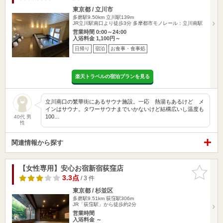
東京都 / 立川市
多磨駅9.50km
立川駅139m
JR立川駅南口より徒歩3分 多摩都市モノレール：立川南駅
営業時間 0:00～24:00
入浴料金 1,100円～
日帰り
宿泊
お食事・食事処
楽天トラベルの宿泊プランを見る
立川南口の繁華街にあるサウナ施設。一応 熱湯もあるけど メ
インはサウナ。タワーサウナまでいかないけど結構広いし温度も
100…
40代 男
性
関連情報から探す
【女性専用】安心お宿新宿荻窪店
お気に入
りに追加
3.3点
/ 3 件
東京都 / 杉並区
多磨駅9.51km
荻窪駅306m
JR「荻窪駅」から徒歩約2分
営業時間
入浴料金 ～