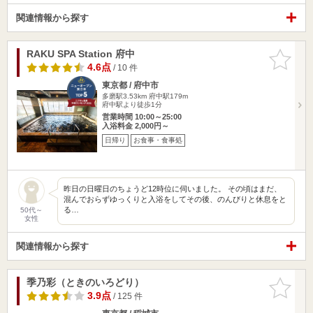
関連情報から探す
RAKU SPA Station 府中
お気に入
りに追加
4.6点
/ 10 件
東京都 / 府中市
多磨駅3.53km
府中駅179m
府中駅より徒歩1分
営業時間 10:00～25:00
入浴料金 2,000円～
日帰り
お食事・食事処
昨日の日曜日のちょうど12時位に伺いました。 その頃はまだ、
混んでおらずゆっくりと入浴をしてその後、のんびりと休息をと
る…
50代～
女性
関連情報から探す
季乃彩（ときのいろどり）
お気に入
りに追加
3.9点
/ 125 件