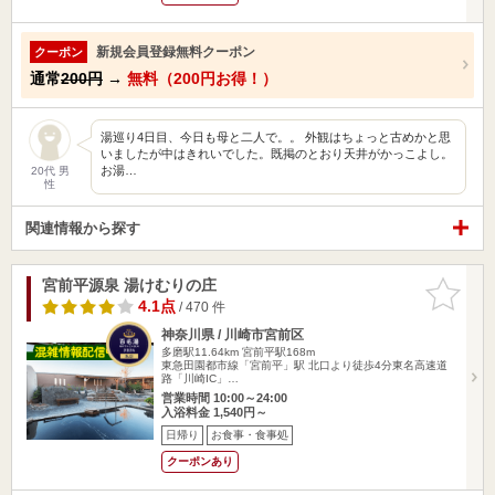
新規会員登録無料クーポン
クーポン
通常
200円
→
無料（200円お得！）
湯巡り4日目、今日も母と二人で。。 外観はちょっと古めかと思
いましたが中はきれいでした。既掲のとおり天井がかっこよし。
お湯…
20代 男
性
関連情報から探す
宮前平源泉 湯けむりの庄
お気に入
りに追加
4.1点
/ 470 件
神奈川県 / 川崎市宮前区
多磨駅11.64km
宮前平駅168m
東急田園都市線「宮前平」駅 北口より徒歩4分東名高速道
路「川崎IC」…
営業時間 10:00～24:00
入浴料金 1,540円～
日帰り
お食事・食事処
クーポンあり