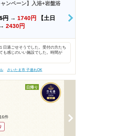
ャンペーン】入浴+岩盤浴
95円
→
1740円
【土日
>
→
2430円
１日過ごせそうでした。受付の方たち
ても感じのいい施設でした。時間が
ル
さいたま市 子連れOK
日帰り
>
116件
り