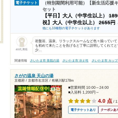
（特別期間利用可能）【新生活応援キ
電子チケット
セット
【平日】大人（中学生以上）
18
祝】大人（中学生以上）
2655円
他にも10種類の電子チケットがあります
岩盤浴、温泉、リラックスルームなど色々揃っていて
も初めて来たことを告げると丁寧に説明してくれてと
40代 男性
少…
関連情報
さいたま市 美肌の湯
さいたま市 冷え性
さいたま市 カップ
さがの温泉 天山の湯
京都府 / 京都市右京区 /
有栖川駅178m
■営業時間 10:00～24:00
■入浴料 1,200円～
4.0 点
/ 
電子チケットあり
クーポンあ