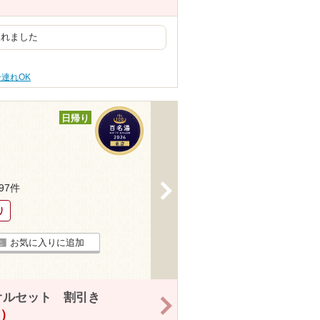
入れました
子連れOK
日帰り
>
697件
り
お気に入りに追加
オルセット 割引き
>
！）