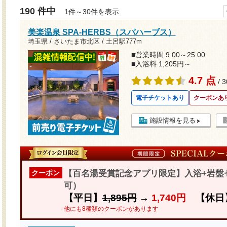
190 件中
1件～30件を表示
美楽温泉 SPA-HERBS（スパハーブス）
埼玉県 / さいたま市北区 /
土呂駅777m
■営業時間 9:00～25:00
■入浴料 1,205円～
4.7 点
/ 
電子チケットあり
クーポンあ
施設情報を見る
【百名湯受賞記念アプリ限定】入浴+岩盤セッ
クーポン
可）
【平日】
1,895円
→
1,740円
【休日
他にも8種類のクーポンがあります