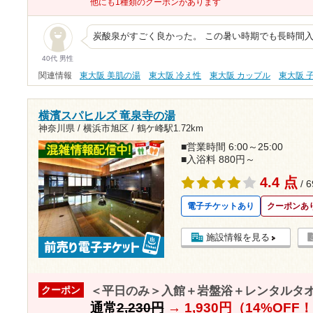
他にも1種類のクーポンがあります
炭酸泉がすごく良かった。 この暑い時期でも長時間
40代 男性
関連情報
東大阪 美肌の湯
東大阪 冷え性
東大阪 カップル
東大阪 
横濱スパヒルズ 竜泉寺の湯
神奈川県 / 横浜市旭区 /
鶴ケ峰駅1.72km
■営業時間 6:00～25:00
■入浴料 880円～
4.4 点
/ 
電子チケットあり
クーポンあ
施設情報を見る
＜平日のみ＞入館＋岩盤浴＋レンタルタ
クーポン
通常
2,230円
→
1,930円（14%OFF