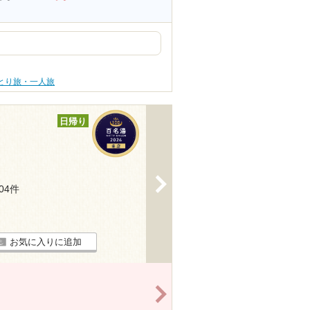
ひとり旅・一人旅
日帰り
>
504件
お気に入りに追加
>