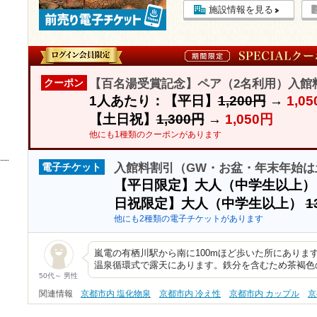
施設情報を見る
【百名湯受賞記念】ペア（2名利用）入館料
クーポン
1人あたり：【平日】
1,200円
→
1,0
【土日祝】
1,300円
→
1,050円
他にも1種類のクーポンがあります
入館料割引（GW・お盆・年末年始は
電子チケット
【平日限定】大人（中学生以上
日祝限定】大人（中学生以上）
1
他にも2種類の電子チケットがあります
嵐電の有栖川駅から南に100mほど歩いた所にありま
温泉循環式で露天にあります。鉄分を含むため茶褐色
50代～ 男性
関連情報
京都市内 塩化物泉
京都市内 冷え性
京都市内 カップル
京