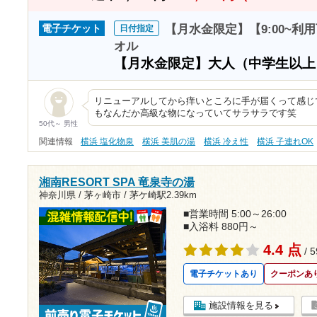
【月水金限定】【9:00~利
電子チケット
日付指定
オル
【月水金限定】大人（中学生以
リニューアルしてから痒いところに手が届くって感じ
もなんだか高級な物になっていてサラサラです笑
50代～ 男性
関連情報
横浜 塩化物泉
横浜 美肌の湯
横浜 冷え性
横浜 子連れOK
湘南RESORT SPA 竜泉寺の湯
神奈川県 / 茅ヶ崎市 /
茅ケ崎駅2.39km
■営業時間 5:00～26:00
■入浴料 880円～
4.4 点
/ 
電子チケットあり
クーポンあ
施設情報を見る