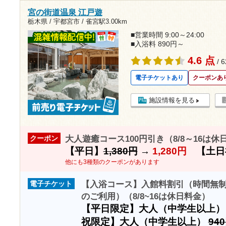
宮の街道温泉 江戸遊
栃木県 / 宇都宮市 /
雀宮駅3.00km
■営業時間 9:00～24:00
■入浴料 890円～
4.6 点
/ 
電子チケットあり
クーポンあ
施設情報を見る
大人遊癒コース100円引き（8/8～16は休
クーポン
【平日】
1,380円
→
1,280円
【土日
他にも3種類のクーポンがあります
【入浴コース】入館料割引（時間無
電子チケット
のご利用）（8/8~16は休日料金）
【平日限定】大人（中学生以上
祝限定】大人（中学生以上）
94