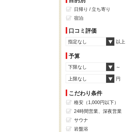
目的別
日帰り / 立ち寄り
宿泊
口コミ評価
指定なし
以上
予算
下限なし
～
上限なし
円
こだわり条件
格安（1,000円以下）
24時間営業、深夜営業
サウナ
岩盤浴