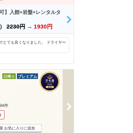
用可】入館+岩盤+レンタルタ
>
上）
2230円
→
1930円
でとても良くなりました。 ドライヤー
日帰り
プレミアム
>
594件
り
お気に入りに追加