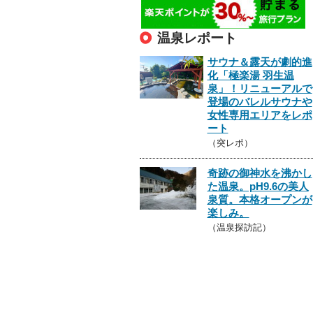
温泉レポート
サウナ＆露天が劇的進
化「極楽湯 羽生温
泉」！リニューアルで
登場のバレルサウナや
女性専用エリアをレポ
ート
（突レポ）
奇跡の御神水を沸かし
た温泉。pH9.6の美人
泉質。本格オープンが
楽しみ。
（温泉探訪記）