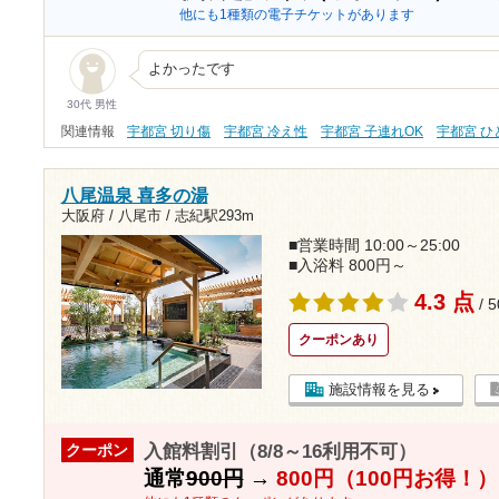
他にも1種類の電子チケットがあります
よかったです
30代 男性
関連情報
宇都宮 切り傷
宇都宮 冷え性
宇都宮 子連れOK
宇都宮 
八尾温泉 喜多の湯
大阪府 / 八尾市 /
志紀駅293m
■営業時間 10:00～25:00
■入浴料 800円～
4.3 点
/ 
クーポンあり
施設情報を見る
入館料割引（8/8～16利用不可）
クーポン
通常
900円
→
800円（100円お得！）