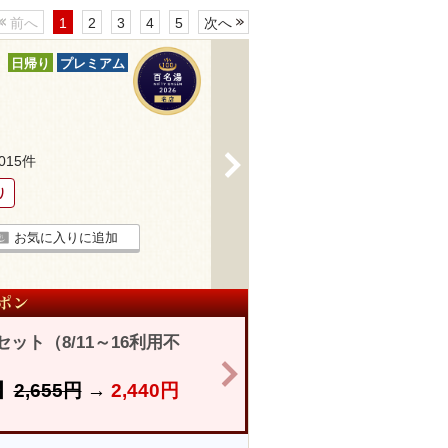
前へ
1
2
3
4
5
次へ
日帰り
プレミアム
>
3015件
り
お気に入りに追加
ト（8/11～16利用不
>
】
2,655円
→
2,440円