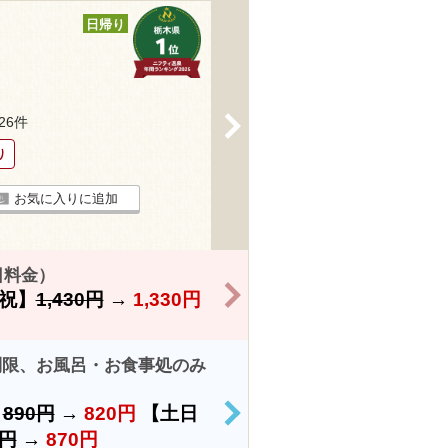
日帰り
>
626件
り
お気に入りに追加
日料金）
>
祝】
1,430円
→
1,330円
制限、お風呂・お食事処のみ
）
890円
→
820円
【土日
>
0円
→
870円