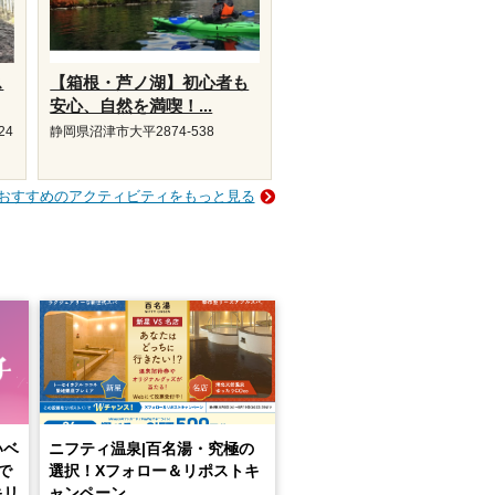
ス
【箱根・芦ノ湖】初心者も
安心、自然を満喫！...
24
静岡県沼津市大平2874-538
おすすめのアクティビティをもっと見る
いベ
ニフティ温泉|百名湯・究極の
で
選択！Xフォロー＆リポストキ
キリ
ャンペーン