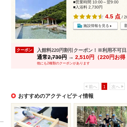
■営業時間 10:00～翌9:00
■入浴料 2,730円
4.5 点
/ 
施設情報を見る
入館料220円割引クーポン！※利用不可日あ
クーポン
通常
2,730円
→
2,510円（220円お
他にも2種類のクーポンがあります
前へ
1
次へ
おすすめのアクティビティ情報