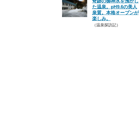
奇跡の御神水を沸かし
た温泉。pH9.6の美人
泉質。本格オープンが
楽しみ。
（温泉探訪記）