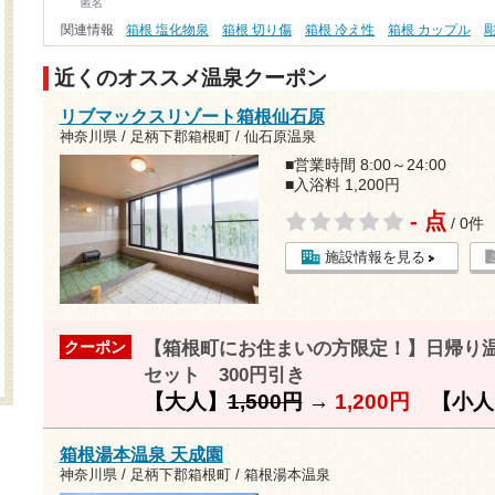
匿名
関連情報
箱根 塩化物泉
箱根 切り傷
箱根 冷え性
箱根 カップル
近くのオススメ温泉クーポン
リブマックスリゾート箱根仙石原
神奈川県 / 足柄下郡箱根町 / 仙石原温泉
■営業時間 8:00～24:00
■入浴料 1,200円
- 点
/ 0件
施設情報を見る
【箱根町にお住まいの方限定！】日帰り
クーポン
セット 300円引き
【大人】
1,500円
→
1,200円
【小人
箱根湯本温泉 天成園
神奈川県 / 足柄下郡箱根町 / 箱根湯本温泉