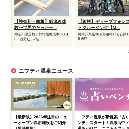
【神奈川・箱根】紙漉き体
【箱根】ディープフォレ
験〜世界でたった一...
トクルージング【M...
神奈川県足柄下郡箱根町湯本691-1
神奈川県足柄下郡箱根町仙石原1
5-657
0 浅野ビル2階
ニフティ温泉ニュース
【最新版】2026年注目のニュ
ニフティ温泉が新提案「占
ーオープン温浴施設をご紹介
ンチ」スタート！温泉×占い
（随時更新）
湯あがりに、こころもスッ