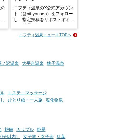
設の
ニフティ温泉のX公式アカウン
ト（@niftyonsen）をフォロー
し、指定投稿をリポストする
占い
と、抽選で各回26（ふろ）名
な
様（合計260名様）に選べるe-
ニフティ温泉ニュースTOPへ
ン
GIFT500円分をプレゼントい
たします。
楽し
ふろ
塔ノ沢温泉
大平台温泉
姥子温泉
プル
エステ・マッサージ
流し
ひとり旅・一人旅
塩化物泉
性
旅館
カップル
絶景
0分以内）
女子旅・女子会
紅葉