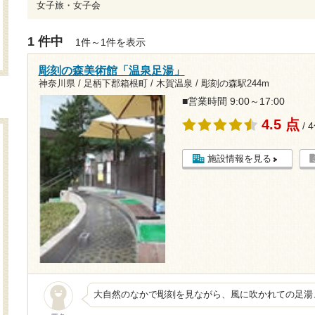
女子旅・女子会
1 件中
1件～1件を表示
彫刻の森美術館「温泉足湯」
神奈川県 / 足柄下郡箱根町 / 木賀温泉 /
彫刻の森駅244m
■営業時間 9:00～17:00
4.5 点
/ 
施設情報を見る
大自然のなかで彫刻を見ながら、風に吹かれての足湯