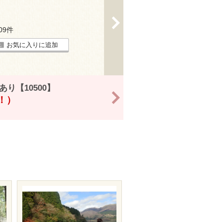
>
209件
お気に入りに追加
り【10500】
>
得！）