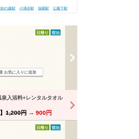
彫刻の森駅
小涌谷駅
強羅駅
公園下駅
日帰り
宿泊
>
お気に入りに追加
温泉入浴料+レンタルタオル
>
】
1,200円
→
900円
日帰り
宿泊