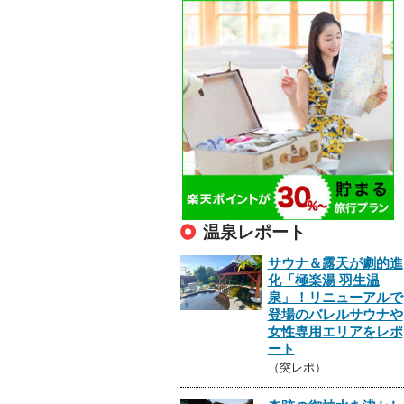
温泉レポート
サウナ＆露天が劇的進
化「極楽湯 羽生温
泉」！リニューアルで
登場のバレルサウナや
女性専用エリアをレポ
ート
（突レポ）