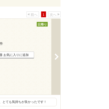
前へ
1
次へ
日帰り
4件
お気に入りに追加
>
、とても気持ちが良かったです！