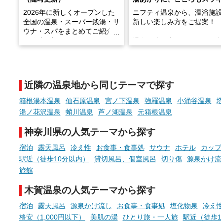
2026年に新しくオープンした
ニフティ温泉から、温浴施
全国の温泉・スーパー銭湯・サ
新しい楽しみ方をご提案！
ウナ・スパをまとめてご紹介！
※随時更新しています
温泉で体を癒したあとに、
でこころもスッキリ──そん
天然温泉や露天風呂、注目のサ
新体験が楽しめる「占いベ
ウナなど、こだわりの魅力がつ
チ」を展開中♨
まったスポットが続々登場して
近隣の温泉地から同じテーマで探す
います。
手相やタロットなど気軽に
現地取材記事もあわせて紹介し
める占いで、“ととのう”お
箱根湯本温泉
仙石原温泉
宮ノ下温泉
強羅温泉
小涌谷温泉
ていますので、気になる施設は
時間を、もっと特別に。
湯ノ花沢温泉
蛸川温泉
芦ノ湖温泉
元箱根温泉
ぜひチェックして次のおでかけ
先の参考にしてみてください
神奈川県の人気テーマから探す
ね。
宿泊
露天風呂
冷え性
お食事・食事処
サウナ
ホテル
カッ
駅近（徒歩10分以内）
貸切風呂、個室風呂
切り傷
源泉かけ
旅館
木賀温泉の人気テーマから探す
宿泊
露天風呂
源泉かけ流し
お食事・食事処
塩化物泉
冷え
格安（1,000円以下）
美肌の湯
ひとり旅・一人旅
駅近（徒歩1