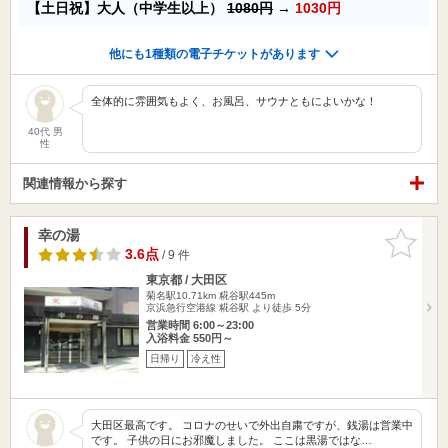
【土日祝】大人（中学生以上）
1080円
→
1030円
他にも1種類の電子チケットがあります
全体的に雰囲気もよく、お風呂、サウナともによいかな！
40代 男
性
関連情報から探す
幸の湯
お気に入
りに追加
3.6点
/ 9 件
東京都 / 大田区
菊名駅10.71km
糀谷駅445m
京浜急行空港線 糀谷駅 より徒歩 5分
営業時間 6:00～23:00
入浴料金 550円～
日帰り
冷え性
大田区最高です。 コロナのせいで外出自粛ですが、銭湯は営業中
です。 子供の日にお邪魔しました。 ここは黒湯ではな…