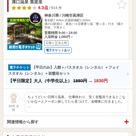
溝口温泉 喜楽里
お気に入
りに追加
4.3点
/ 914 件
神奈川県 / 川崎市高津区
菊名駅7.90km
武蔵新城駅1.00km
溝の口駅南口 東急バス⑤番乗り場「蟹ヶ谷」行き「橘小
学校」下車すぐ
営業時間 9:00～24:00
入浴料金 1,080円～
日帰り
冷え性
電子チケットあり
【平日のみ】入館＋バスタオル（レンタル）＋フェイ
電子チケット
スタオル（レンタル）＋岩盤浴セット
【平日限定】大人（中学生以上）
1980円
→
1830円
ちょうどいい日帰り温泉。 仕事終わり、安く岩盤浴できるとこな
いかなーとクーポン探してたら見つけて、金曜夜に行きました。
…
30代 女
性
関連情報から探す