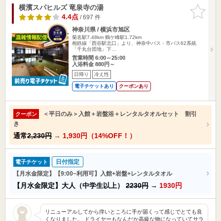
横濱スパヒルズ 竜泉寺の湯
お気に入
りに追加
4.4点
/ 697 件
神奈川県 / 横浜市旭区
菊名駅7.48km
鶴ケ峰駅1.72km
相鉄線「西谷駅北口」より、神奈中バス・市バス62系統
「千丸台団地」下…
営業時間 6:00～25:00
入浴料金 880円～
日帰り
冷え性
電子チケットあり
クーポンあり
＜平日のみ＞入館＋岩盤浴＋レンタルタオルセット 割引
クーポン
き
通常
2,230円
→
1,930円（14%OFF！）
日付指定
電子チケット
【月水金限定】【9:00~利用可】入館+岩盤+レンタルタオル
【月水金限定】大人（中学生以上）
2230円
→
1930円
リニューアルしてから痒いところに手が届くって感じでとても良
くなりました。 ドライヤーもなんだか高級な物になっていてサラ