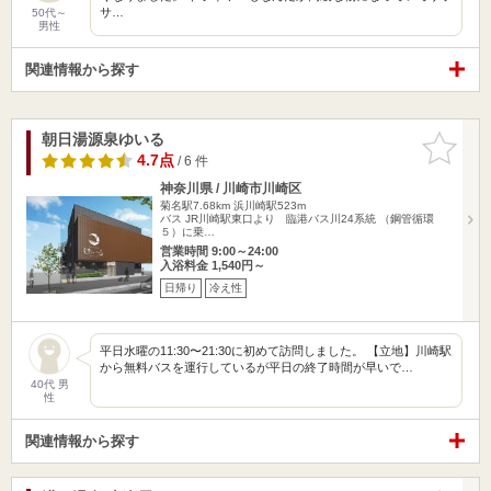
サ…
50代～
男性
関連情報から探す
朝日湯源泉ゆいる
お気に入
りに追加
4.7点
/ 6 件
神奈川県 / 川崎市川崎区
菊名駅7.68km
浜川崎駅523m
バス JR川崎駅東口より 臨港バス川24系統 （鋼管循環
５）に乗…
営業時間 9:00～24:00
入浴料金 1,540円～
日帰り
冷え性
平日水曜の11:30〜21:30に初めて訪問しました。 【立地】川崎駅
から無料バスを運行しているが平日の終了時間が早いで…
40代 男
性
関連情報から探す