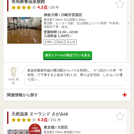
有馬療養温泉旅館
お気に入
りに追加
4.2点
/ 28 件
神奈川県 / 川崎市宮前区
菊名駅7.96km
北山田駅1.35km
鷺沼駅、センター北駅、北山田駅よりバス利用『中有馬』
停留所下車 徒歩…
営業時間 11:00～22:00
入浴料金 1,300円～
日帰り
宿泊
冷え性
楽天トラベルの宿泊プランを見る
東急田園都市線の鷺沼駅からバスを利用し、４つ目のバス停「中
有馬」で下車すると徒歩で約１分。周りは住宅街、しかもバス通
り沿い…
40代 男
性
関連情報から探す
天然温泉 ヌーランド さがみゆ
お気に入
りに追加
4.3点
/ 151 件
東京都 / 大田区
菊名駅9.00km
雑色駅276m