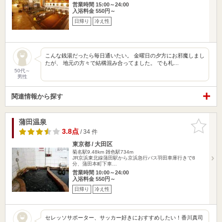
営業時間 15:00～24:00
入浴料金 550円～
日帰り
冷え性
こんな銭湯だったら毎日通いたい。 金曜日の夕方にお邪魔しまし
たが、 地元の方々で結構混み合ってました。 でも札…
50代～
男性
関連情報から探す
蒲田温泉
お気に入
りに追加
3.8点
/ 34 件
東京都 / 大田区
菊名駅9.48km
雑色駅734m
JR京浜東北線蒲田駅から京浜急行バス羽田車庫行きで8
分、蒲田本町下車…
営業時間 10:00～24:00
入浴料金 550円～
日帰り
冷え性
セレッソサポーター、サッカー好きにおすすめしたい！香川真司