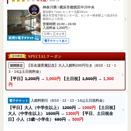
神奈川県 / 横浜市都筑区中川中央
菊名駅6.71km
センター北駅381m
横浜市営地下鉄センター北、センター南各駅より徒歩5分
都筑ICより区役…
営業時間 10:00～24:00
入浴料金 1,200円～
日帰り
冷え性
電子チケットあり
【百名湯受賞記念】大人入館料200円引き（8/10・12・1
期間限定
3・14は土日祝料金）
【平日】
1,200円
→
1,000円
【土日祝】
1,500円
→
1,300
円
入館料割引（8/10・12・13・14は土日祝料金）
電子チケット
【平日】大人（中学生以上）
1200円
→
1000円
【土日祝】
大人（中学生以上）
1500円
→
1300円
【平日、土日祝全
日】小人（3歳~小学生）
680円
→
500円