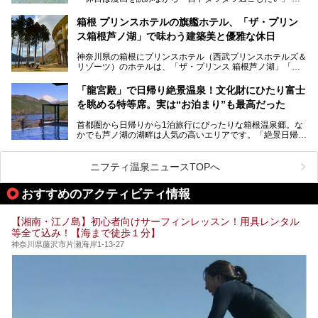
「子ども連れでも気兼ねなく、家事を忘れてリフレッシュし
たい」
サウナ室の中に咲き誇る桜、魚たちが泳ぐ水風呂、そしてバ
箱根 プリンスホテルの旗艦ホテル、「ザ・プリン
リのビーチを思わせる休憩スペース…。驚きの連続だった館
ス箱根芦ノ湖」で味わう建築美と優雅な休日
そんな「癒やされたい」という願いを叶えてくれるのが、神
内の様子をレポートします！
奈川県のスーパー銭湯。
神奈川県の箱根にプリンスホテル（西武プリンスホテルズ＆
神奈川県には、サウナや岩盤浴、一日中遊べるエンタメ施設
リゾーツ）のホテルは、「ザ・プリンス 箱根芦ノ湖」「芦
など、“非日常”を味わえるスーパー銭湯が数多く揃っていま
ノ湖畔 蛸川温泉 龍宮殿」「箱根湯の花プリンスホテル」
す。しかし、選択肢が多いからこそ「どの施設か迷ってしま
「箱根仙石原プリンスホテル」と4軒あり、今回ご紹介する
う」という人も多いはず。
「龍宮殿」で日帰り絶景温泉！文化財にひたり富士
「ザ・プリンス 箱根芦ノ湖」は、その中でもフラッグシッ
を眺める特等席。実は“お泊まり”も最高だった
プ（旗艦）に位置づけられる特別なホテルです。
そこで今回は、神奈川県内の人気施設26選を「安さ」「岩
盤浴・漫画の充実度」「景色の良さ」「高級感」「深夜営
首都圏から日帰りから1泊旅行にぴったりな箱根温泉郷。な
昭和の日本を代表する建築家の一人、村野藤吾が芦ノ湖の畔
業」「駅近」など、目的別に厳選して紹介します。
かでも芦ノ湖の湖畔は人気の高いエリアです。「絶景日帰り
に建てた桃源郷のようなホテルがここ。自家源泉の温泉や、
今の気分にぴったりの施設を見つけて、最高のリフレッシュ
温泉 龍宮殿本館」は、露天風呂から芦ノ湖と富士山の両方
こだわりぬいた食もあわせて、このホテルの魅力をレポート
時間を過ごす参考にしていただけますと幸いです。
が楽しめるまさに眺望自慢の日帰り温泉。
します。
ニフティ温泉ニュースTOPへ
そしてここは全24室の「箱根 芦ノ湖畔蛸川温泉 龍宮殿」と
───
して宿泊もできます。宿泊者は「龍宮殿本館」の営業時間に
提供元：株式会社西武・プリンスホテルズワールドワイド
おすすめのアクティビティ情報
加えて、朝6時からの宿泊者専用時間帯にも「龍宮殿本館」
【PR】
のお風呂が利用できます。
この記事はザ・プリンス 箱根芦ノ湖のPR記事です。
【湘南・江ノ島】初心者向けサーフィンレッスン！用具レンタル
今回は日帰り温泉としての「絶景日帰り温泉 龍宮殿本館
等全て込み！【海まで徒歩１分】
（以下、龍宮殿本館）」と、旅館としての「箱根 芦ノ湖畔
蛸川温泉 龍宮殿（以下、龍宮殿）」の両方の魅力をたっぷ
神奈川県藤沢市片瀬海岸1-13-27
りお伝えします！
ここは箱根神社、九頭龍神社、白龍神社、箱根元宮と箱根の
4つの神社に囲まれたパワースポットです。
───
提供元：株式会社西武・プリンスホテルズワールドワイド
【PR】