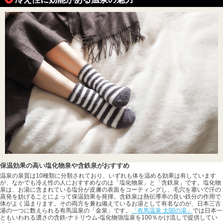
保温効果の高い塩化物泉や含鉄泉がおすすめ
温泉の泉質は10種類に分類されており、いずれも体を温める効果は有しています
が、なかでも冷え性の人におすすめなのは「塩化物泉」と「含鉄泉」です。塩化物
泉は、お湯に含まれている塩分が皮膚の表面をコーティングし、毛穴を塞いで汗の
蒸発を妨げることによって保温効果を発揮。含鉄泉は熱伝導率の良い鉄分の作用で
体がよく温まります。その両方を兼ね備えているお湯として有名なのが、日本三古
湯の一つに数えられる有馬温泉の「金泉」です。
「有馬温泉 太閤の湯」
では日本一
ともいわれる濃さの含鉄-ナトリウム-塩化物強塩泉を100％かけ流しで提供してい