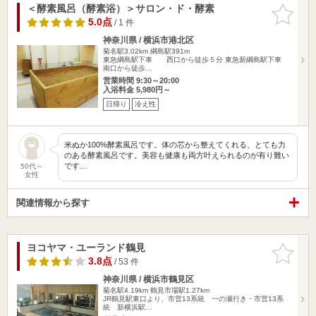
＜酵素風呂（酵素浴）＞サロン・ド・酵素
お気に入
りに追加
5.0点
/ 1 件
神奈川県 / 横浜市港北区
菊名駅3.02km
綱島駅391m
東急綱島駅下車 西口から徒歩５分 東急新綱島駅下車
南口から徒歩…
営業時間 9:30～20:00
入浴料金 5,980円～
日帰り
冷え性
米ぬか100%酵素風呂です。体の芯から整えてくれる、とても力
のある酵素風呂です。美容も健康も両方叶えられるのが有り難い
です…
50代～
女性
関連情報から探す
ヨコヤマ・ユーランド鶴見
お気に入
りに追加
3.8点
/ 53 件
神奈川県 / 横浜市鶴見区
菊名駅4.19km
鶴見市場駅1.27km
JR鶴見駅東口より、市営13系統 一の瀬行き・市営13系
統 新横浜駅…