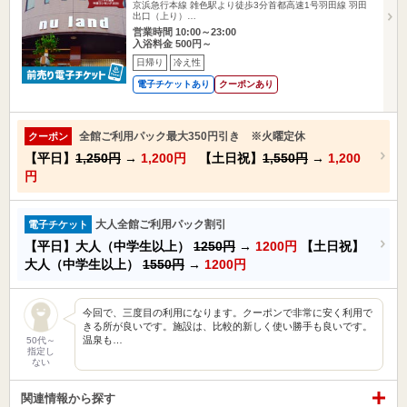
京浜急行本線 雑色駅より徒歩3分首都高速1号羽田線 羽田
出口（上り）…
営業時間 10:00～23:00
入浴料金 500円～
日帰り
冷え性
電子チケットあり
クーポンあり
全館ご利用パック最大350円引き ※火曜定休
クーポン
【平日】
1,250円
→
1,200円
【土日祝】
1,550円
→
1,200
円
大人全館ご利用パック割引
電子チケット
【平日】大人（中学生以上）
1250円
→
1200円
【土日祝】
大人（中学生以上）
1550円
→
1200円
今回で、三度目の利用になります。クーポンで非常に安く利用で
きる所が良いです。施設は、比較的新しく使い勝手も良いです。
温泉も…
50代～
指定し
ない
関連情報から探す