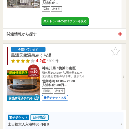
入浴料金 ～
宿泊
冷え性
楽天トラベルの宿泊プランを見る
関連情報から探す
お気に入
今空いています
りに追加
黒湯天然温泉みうら湯
4.2点
/ 209 件
神奈川県 / 横浜市南区
菊名駅10.47km
弘明寺駅531m
京浜急行弘明寺駅下車、徒歩7分
営業時間 10:00～23:00
入浴料金 980円～
日帰り
冷え性
電子チケットあり
日付指定
電子チケット
土日祝大人入浴料50円引き