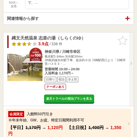
で、…
50代～
女性
関連情報から探す
縄文天然温泉 志楽の湯（しらくのゆ）
お気に入
りに追加
3.9点
/ 338 件
神奈川県 / 川崎市幸区
菊名駅5.94km
矢向駅304m
JR南武線矢向駅下車、徒歩約６分 川崎駅西口より「川崎市
営バス６３・…
営業時間 10:00～24:00
入浴料金 1,170円～
日帰り
宿泊
冷え性
クーポンあり
楽天トラベルの宿泊プランを見る
入館料50円引き
会員限定
※年末年始、GW、お盆、特定日期間利用不可
【平日】
1,170円
→
1,120円
【土日祝】
1,400円
→
1,350
円