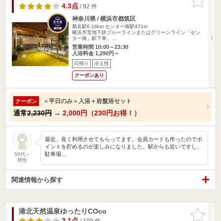
りに追加
4.3点
/ 92 件
神奈川県 / 横浜市都筑区
菊名駅6.18km
センター南駅471m
横浜市営地下鉄ブルーラインまたはグリーンライン「セン
ター南」駅下車。…
営業時間 10:00～23:30
入浴料金 1,290円～
日帰り
冷え性
クーポンあり
＜平日のみ＞入浴＋岩盤浴セット
クーポン
通常
2,230円
→
2,000円（230円お得！）
最近、良く利用させてもらってます。会員カードも作ったのでポ
イントを貯めるのが楽しみになりました。駅からも近いですし、
駐車場…
50代～
男性
関連情報から探す
港北天然温泉ゆったりCOco
お気に入
りに追加
3.1点
/ 100 件