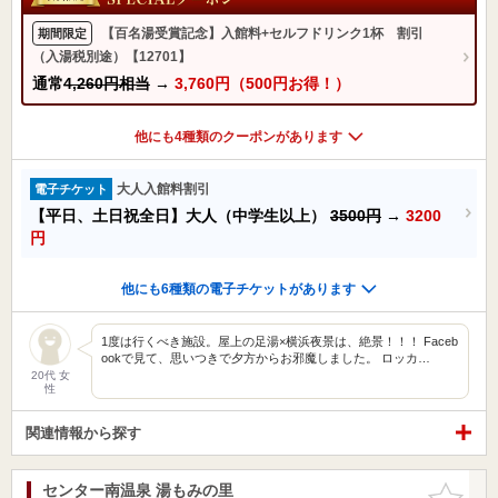
【百名湯受賞記念】入館料+セルフドリンク1杯 割引
期間限定
（入湯税別途）【12701】
通常
4,260円相当
→
3,760円（500円お得！）
他にも4種類のクーポンがあります
大人入館料割引
電子チケット
【平日、土日祝全日】大人（中学生以上）
3500円
→
3200
円
他にも6種類の電子チケットがあります
1度は行くべき施設。屋上の足湯×横浜夜景は、絶景！！！ Faceb
ookで見て、思いつきで夕方からお邪魔しました。 ロッカ…
20代 女
性
関連情報から探す
センター南温泉 湯もみの里
お気に入