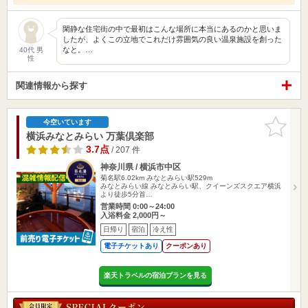
閑静な住宅街の中で最初はこんな場所に本当にあるのかと思いま
したが、よくこの立地でこれだけ雰囲気の良い温泉施設を創った
なと。…
40代 男
性
関連情報から探す
お気に入
今空いています
りに追加
横浜みなとみらい 万葉倶楽部
3.7点
/ 207 件
神奈川県 / 横浜市中区
菊名駅6.02km
みなとみらい駅529m
みなとみらい線 みなとみらい駅、クイーンズスクエア横浜
より徒歩5分首…
営業時間 0:00～24:00
入浴料金 2,000円～
日帰り
宿泊
冷え性
電子チケットあり
クーポンあり
楽天トラベルの宿泊プランを見る