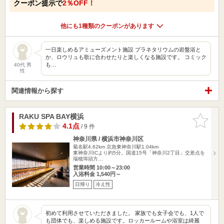
クーポン提示で
2％OFF！
他にも1種類のクーポンがあります
一日楽しめるアミューズメント施設 プラネタリウムの岩盤浴と
か、ロウリュも歌に合わせたりと楽しくなる施設です。 コミック
も…
40代 男
性
関連情報から探す
RAKU SPA BAY横浜
お気に入
りに追加
4.1点
/ 9 件
神奈川県 / 横浜市神奈川区
菊名駅4.62km
京急東神奈川駅1.04km
東神奈川ICより約5分。国道15号「神奈川2丁目」交差点を
瑞穂埠頭方…
営業時間 10:00～23:00
入浴料金 1,540円～
日帰り
冷え性
初めて利用させていただきました。 家族でも女子会でも、1人で
も団体でも、楽しめる施設です。ロッカールームや浴室は綺麗