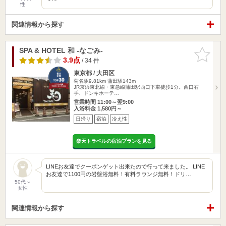
性
関連情報から探す
SPA & HOTEL 和 -なごみ-
お気に入
りに追加
3.9点
/ 34 件
東京都 / 大田区
菊名駅9.81km
蒲田駅143m
JR京浜東北線・東急線蒲田駅西口下車徒歩1分。西口右
手、ドンキホーテ…
営業時間 11:00～翌9:00
入浴料金 1,580円～
日帰り
宿泊
冷え性
楽天トラベルの宿泊プランを見る
LINEお友達でクーポンゲット出来たので行って来ました。 LINE
お友達で1100円の岩盤浴無料！有料ラウンジ無料！ドリ…
50代～
女性
関連情報から探す