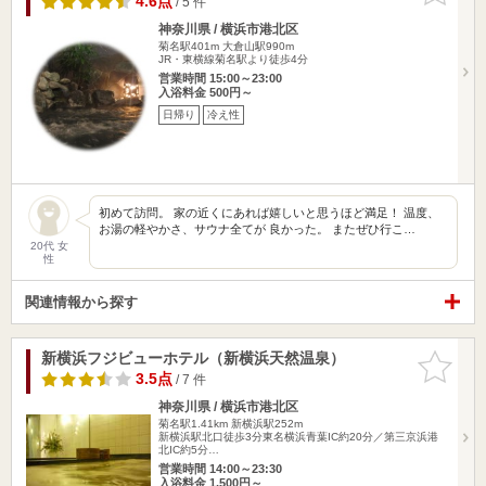
4.6点
/ 5 件
神奈川県 / 横浜市港北区
菊名駅401m
大倉山駅990m
JR・東横線菊名駅より徒歩4分
営業時間 15:00～23:00
入浴料金 500円～
日帰り
冷え性
初めて訪問。 家の近くにあれば嬉しいと思うほど満足！ 温度、
お湯の軽やかさ、サウナ全てが 良かった。 またぜひ行こ…
20代 女
性
関連情報から探す
新横浜フジビューホテル（新横浜天然温泉）
お気に入
りに追加
3.5点
/ 7 件
神奈川県 / 横浜市港北区
菊名駅1.41km
新横浜駅252m
新横浜駅北口徒歩3分東名横浜青葉IC約20分／第三京浜港
北IC約5分…
営業時間 14:00～23:30
入浴料金 1,500円～