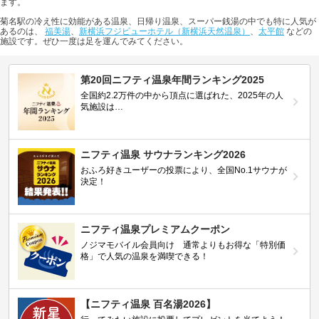
ます。
菊名駅の冷え性に効能がある温泉、日帰り温泉、スーパー銭湯の中でも特に人気が
あるのは、
福美湯
、
新横浜フジビューホテル（新横浜天然温泉）
、
太平館
などの
施設です。ぜひ一度は足を運んでみてください。
第20回ニフティ温泉年間ランキング2025
全国約2.2万件の中から頂点に選ばれた、2025年の人
気施設は…
ニフティ温泉 サウナランキング2026
おふろ好きユーザーの投票により、全国No.1サウナが
決定！
ニフティ温泉プレミアムクーポン
ノジマモバイル会員向け 通常よりもお得な「特別価
格」で人気の温泉を満喫できる！
【ニフティ温泉 百名湯2026】