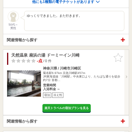
他にも1種類の電子チケットがあります
ゆっくりできました。また行きます。
50代～
男性
関連情報から探す
天然温泉 扇浜の湯 ドーミーイン川崎
お気に入
りに追加
-点
/ 0 件
神奈川県 / 川崎市川崎区
菊名駅6.97km
京急川崎駅457m
JR東海道線「川崎駅」中央東口より、たちばな通りを徒歩
約7分 首都…
営業時間
入浴料金 ～
宿泊
冷え性
楽天トラベルの宿泊プランを見る
関連情報から探す