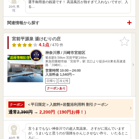
選手御用達の銭湯です！ 高温風呂が熱すぎて入れないですが、入
る…
20代 男
性
関連情報から探す
宮前平源泉 湯けむりの庄
お気に入
りに追加
4.1点
/ 470 件
神奈川県 / 川崎市宮前区
菊名駅9.58km
宮前平駅168m
東急田園都市線「宮前平」駅 北口より徒歩4分東名高速道
路「川崎IC」…
営業時間 10:00～24:00
入浴料金 1,540円～
日帰り
冷え性
クーポンあり
＜平日限定＞入館料+岩盤浴利用料 割引クーポン
クーポン
通常
2,390円
→
2,200円（190円お得！）
言うまでもない神奈川での超人気温泉。 さすがに混んでいます
が、うまいなと思うのが混雑をかんじさせない作り。 いたるとこ
ろに…
40代 男