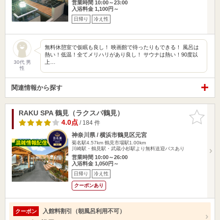
営業時間 10:00～23:00
入浴料金 1,100円～
日帰り
冷え性
無料休憩室で仮眠も良し！ 映画館で待ったりもできる！ 風呂は
熱い！低温！全てメリハリがあり良し！ サウナは熱い！90度以
上…
30代 男
性
関連情報から探す
RAKU SPA 鶴見（ラクスパ鶴見）
お気に入
りに追加
4.0点
/ 184 件
神奈川県 / 横浜市鶴見区元宮
菊名駅4.57km
鶴見市場駅1.00km
川崎駅・鶴見駅・武蔵小杉駅より無料送迎バスあり
営業時間 10:00～26:00
入浴料金 1,050円～
日帰り
冷え性
クーポンあり
入館料割引（朝風呂利用不可）
クーポン