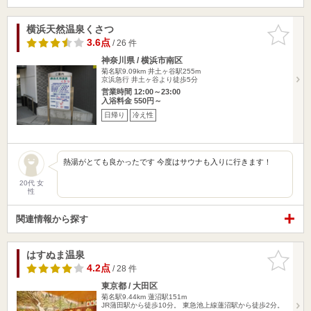
横浜天然温泉くさつ
お気に入
りに追加
3.6点
/ 26 件
神奈川県 / 横浜市南区
菊名駅9.09km
井土ヶ谷駅255m
京浜急行 井土ヶ谷より徒歩5分
営業時間 12:00～23:00
入浴料金 550円～
日帰り
冷え性
熱湯がとても良かったです 今度はサウナも入りに行きます！
20代 女
性
関連情報から探す
はすぬま温泉
お気に入
りに追加
4.2点
/ 28 件
東京都 / 大田区
菊名駅9.44km
蓮沼駅151m
JR蒲田駅から徒歩10分。 東急池上線蓮沼駅から徒歩2分。