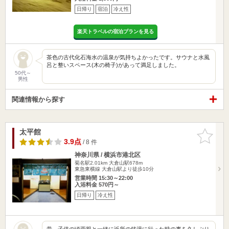
日帰り
宿泊
冷え性
楽天トラベルの宿泊プランを見る
茶色の古代化石海水の温泉が気持ちよかったです。サウナと水風
呂と整いスペース(木の椅子)があって満足しました。
50代～
男性
関連情報から探す
太平館
お気に入
りに追加
3.9点
/ 8 件
神奈川県 / 横浜市港北区
菊名駅2.01km
大倉山駅678m
東急東横線 大倉山駅より徒歩10分
営業時間 15:30～22:00
入浴料金 570円～
日帰り
冷え性
昔、子供の頃両親と一緒に近所の銭湯に行った時の事を久しぶり