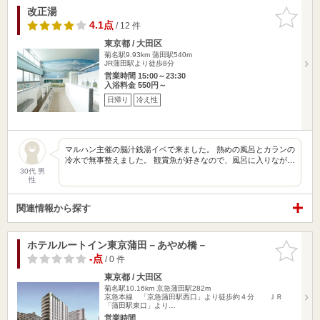
改正湯
お気に入
りに追加
4.1点
/ 12 件
東京都 / 大田区
菊名駅9.93km
蒲田駅540m
JR蒲田駅より徒歩8分
営業時間 15:00～23:30
入浴料金 550円～
日帰り
冷え性
マルハン主催の脳汁銭湯イベで来ました。 熱めの風呂とカランの
冷水で無事整えました。 観賞魚が好きなので、風呂に入りなが…
30代 男
性
関連情報から探す
ホテルルートイン東京蒲田－あやめ橋－
お気に入
りに追加
-点
/ 0 件
東京都 / 大田区
菊名駅10.16km
京急蒲田駅282m
京急本線 「京急蒲田駅西口」より徒歩約４分 ＪＲ
「蒲田駅東口」より…
営業時間