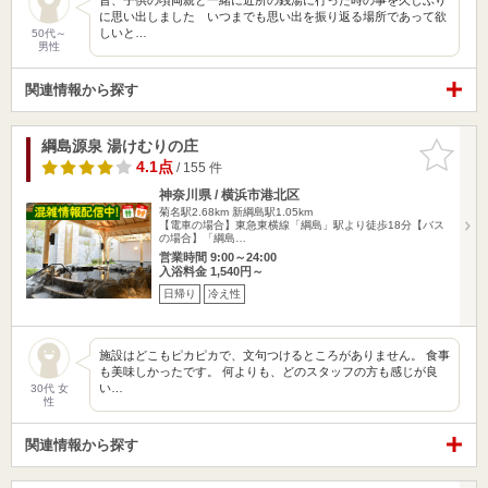
に思い出しました いつまでも思い出を振り返る場所であって欲
しいと…
50代～
男性
関連情報から探す
綱島源泉 湯けむりの庄
お気に入
りに追加
4.1点
/ 155 件
神奈川県 / 横浜市港北区
菊名駅2.68km
新綱島駅1.05km
【電車の場合】東急東横線「綱島」駅より徒歩18分【バス
の場合】「綱島…
営業時間 9:00～24:00
入浴料金 1,540円～
日帰り
冷え性
施設はどこもピカピカで、文句つけるところがありません。 食事
も美味しかったです。 何よりも、どのスタッフの方も感じが良
い…
30代 女
性
関連情報から探す