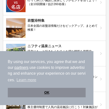
行ってみたい施設に投票してプレゼントを当てよう！
（全10回開催 / 合計260名様）
岩盤浴特集
日本全国の岩盤浴情報だけをピックアップ。まとめて
検索！
ニフティ温泉ニュース
温泉にもっと行きたくなる！お得な情報を掲載中
By using our services, you agree that we and
our
partners
use cookies to improve advertisi
ニフティ温泉 おふろパス
ng and enhance your experience on our servi
温浴施設をお得に楽しめるサブスクリプションプラン
ces.
Learn more
OK
【ニフティライフスタイル株主優待のご案
内】
株主優待制度で人気の温浴施設に行こう！対象施設が