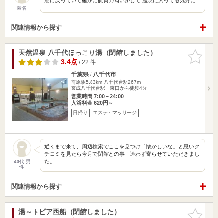
湯に戻っていて確かに硫黄の匂いがして 温泉に入ってる気分に…
匿名
関連情報から探す
天然温泉 八千代ほっこり湯（閉館しました）
お気に入
りに追加
3.4点
/ 22 件
千葉県 / 八千代市
前原駅5.83km
八千代台駅267m
京成八千代台駅 東口から徒歩4分
営業時間 7:00～24:00
入浴料金 620円～
日帰り
エステ・マッサージ
近くまで来て、周辺検索でここを見つけ「懐かしいな」と思いク
チコミを見たら今月で閉館との事！迷わず寄らせていただきまし
た。 …
40代 男
性
関連情報から探す
湯～トピア西船（閉館しました）
お気に入