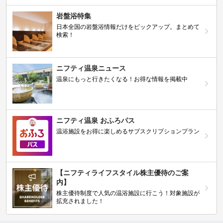
岩盤浴特集
日本全国の岩盤浴情報だけをピックアップ。まとめて
検索！
ニフティ温泉ニュース
温泉にもっと行きたくなる！お得な情報を掲載中
ニフティ温泉 おふろパス
温浴施設をお得に楽しめるサブスクリプションプラン
【ニフティライフスタイル株主優待のご案
内】
株主優待制度で人気の温浴施設に行こう！対象施設が
拡充されました！