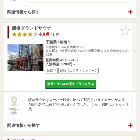
関連情報から探す
船橋グランドサウナ
お気に入
りに追加
4.0点
/ 1 件
千葉県 / 船橋市
前原駅3.63km
船橋駅219m
東京駅より総武快速線で29分 成田空港より京成線特急で約
50分 …
営業時間 4:00～24:00
入浴料金 2,200円～
日帰り
宿泊
エステ・マッサージ
楽天トラベルの宿泊プランを見る
駅前サウナはスーパー銭湯に比べて割高というイメージがあり、
宿泊以外では殆ど利用しませんでした。 しかし都内はともかく千
葉…
50代～
女性
関連情報から探す