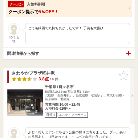
入館料割引
クーポン
クーポン提示で
5％OFF！
とても綺麗で気持ち良かったです！ 子供も大喜び！
40代 女
性
関連情報から探す
さわやかプラザ軽井沢
お気に入
りに追加
3.8点
/ 4 件
千葉県 / 鎌ヶ谷市
前原駅10.65km
西白井駅1.41km
北総線「西白井駅」、新京成線「初富駅」、東武野田線・
新京成線・北総線…
営業時間 10:00～22:45
入浴料金 620円～
日帰り
エステ・マッサージ
ぶどう狩りとアンデルセン公園の帰りに寄りました。プールあり
お風呂あり。 1日遊べます。コスパは非常に良いです。