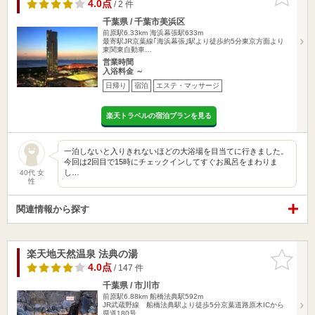
りに追加
4.0点
/ 2 件
千葉県 / 千葉市美浜区
前原駅6.33km
海浜幕張駅633m
最寄駅JR京葉線｢海浜幕張｣駅より徒歩約5分東京方面より
東関東自動車…
営業時間
入浴料金 ～
日帰り
宿泊
エステ・マッサージ
楽天トラベルの宿泊プランを見る
一泊しないと入りきれないほどの大浴場を目当てに行きました。
今回は2回目で15時にチェックインしてすぐお風呂をまわりま
し…
40代 女
性
関連情報から探す
楽天地天然温泉 法典の湯
お気に入
りに追加
4.0点
/ 147 件
千葉県 / 市川市
前原駅6.88km
船橋法典駅592m
JR武蔵野線 船橋法典駅より徒歩5分京葉道路原木ICから
県道180号…