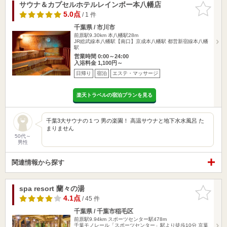
サウナ＆カプセルホテルレインボー本八幡店
お気に入
りに追加
5.0点
/ 1 件
千葉県 / 市川市
前原駅9.30km
本八幡駅28m
JR総武線本八幡駅【南口】京成本八幡駅 都営新宿線本八幡
駅
営業時間 0:00～24:00
入浴料金 1,100円～
日帰り
宿泊
エステ・マッサージ
楽天トラベルの宿泊プランを見る
千葉3大サウナの１つ 男の楽園！ 高温サウナと地下水水風呂 た
まりません
50代～
男性
関連情報から探す
spa resort 蘭々の湯
お気に入
りに追加
4.1点
/ 45 件
千葉県 / 千葉市稲毛区
前原駅9.94km
スポーツセンター駅478m
千葉モノレール「スポーツセンター」駅より徒歩10分 京葉