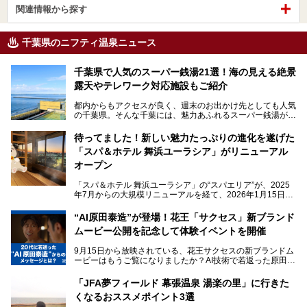
関連情報から探す
千葉県のニフティ温泉ニュース
千葉県で人気のスーパー銭湯21選！海の見える絶景
露天やテレワーク対応施設もご紹介
都内からもアクセスが良く、週末のお出かけ先としても人気
の千葉県。そんな千葉には、魅力あふれるスーパー銭湯がた
くさんあります。
待ってました！新しい魅力たっぷりの進化を遂げた
「サウナでしっかりととのいたい」「海が見える絶景で非日
「スパ＆ホテル 舞浜ユーラシア」がリニューアル
常を味わいたい」「子連れでも気兼ねなく1日過ごした
い」。
オープン
そんな多様なニーズに応える施設が揃っているため、その日
「スパ＆ホテル 舞浜ユーラシア」の“スパエリア”が、2025
の目的に合った施設がきっと見つかるはずです。
年7月からの大規模リニューアルを経て、2026年1月15日
（木）に再オープン！
さらに最近では、24時間営業で深夜まで滞在できる施設
“AI原田泰造”が登場！花王「サクセス」新ブランド
や、テレワーク・コワーキングスペースを備えた仕事もでき
新設エリアや生まれ変わった浴場・サウナの魅力を、人気キ
るスパも増えており、ただの入浴施設にとどまらない進化を
ムービー公開を記念して体験イベントを開催
ャラクター「ユーラシわん」と一緒にご紹介します。必見の
遂げています。
マル秘情報がたっぷり。ぜひチェックしてみてください！
9月15日から放映されている、花王サクセスの新ブランドム
───
本記事では、人気スーパー銭湯から絶景施設、コワーキング
ービーはもうご覧になりましたか？AI技術で若返った原田泰
提供元：SPA＆HOTEL舞浜ユーラシア【PR】
スペースや休憩スペースが充実した施設、子連れファミリー
造さんが登場して、“前を向くチカラに”というメッセージを
この記事はSPA＆HOTEL舞浜ユーラシアのPRレポート記事
向けの施設など、目的に合わせたおすすめの施設を紹介しま
伝えるムービーです。公開を記念して、スパメッツァおおた
です。
「JFA夢フィールド 幕張温泉 湯楽の里」に行きた
す。
か竜泉寺の湯にて体験イベントを開催。花王サクセスの製品
くなるおススメポイント3選
が無料で試せるチャンスです！
千葉県でスーパー銭湯選びに困った際は、ぜひ参考にしてく