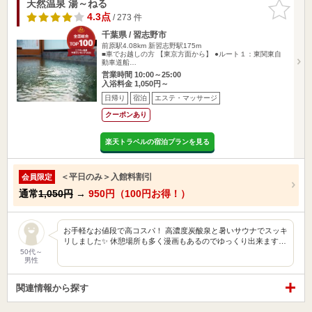
天然温泉 湯～ねる
お気に入
りに追加
4.3点
/ 273 件
千葉県 / 習志野市
前原駅4.08km
新習志野駅175m
■車でお越しの方 【東京方面から】 ●ルート１：東関東自
動車道船…
営業時間 10:00～25:00
入浴料金 1,050円～
日帰り
宿泊
エステ・マッサージ
クーポンあり
楽天トラベルの宿泊プランを見る
＜平日のみ＞入館料割引
会員限定
通常
1,050円
→
950円（100円お得！）
お手軽なお値段で高コスパ！ 高濃度炭酸泉と暑いサウナでスッキ
リしました✨ 休憩場所も多く漫画もあるのでゆっくり出来ます…
50代～
男性
関連情報から探す