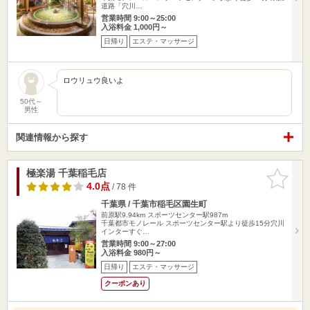
道路「穴川…
営業時間 9:00～25:00
入浴料金 1,000円～
日帰り
エステ・マッサージ
ロウリュウ良いよ
50代～
男性
関連情報から探す
極楽湯 千葉稲毛店
お気に入
りに追加
4.0点
/ 78 件
千葉県 / 千葉市稲毛区園生町
前原駅9.94km
スポーツセンター駅987m
千葉都市モノレール スポーツセンター駅より徒歩15分穴川
インターすぐ…
営業時間 9:00～27:00
入浴料金 980円～
日帰り
エステ・マッサージ
クーポンあり