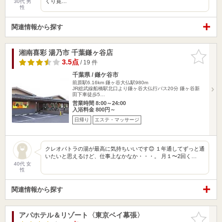
くり寛…
30代 男
性
関連情報から探す
湘南喜彩 湯乃市 千葉鎌ヶ谷店
お気に入
りに追加
3.5点
/ 19 件
千葉県 / 鎌ケ谷市
前原駅6.16km
鎌ヶ谷大仏駅980m
JR総武線船橋駅北口より鎌ヶ谷大仏行バス20分 鎌ヶ谷新
田下車徒歩5…
営業時間 8:00～24:00
入浴料金 800円～
日帰り
エステ・マッサージ
クレオパトラの湯が最高に気持ちいいです😊 １年通してずっと通
いたいと思えるけど、仕事上なかなか・・・。 月１〜2回く…
40代 女
性
関連情報から探す
アパホテル＆リゾート〈東京ベイ幕張〉
お気に入