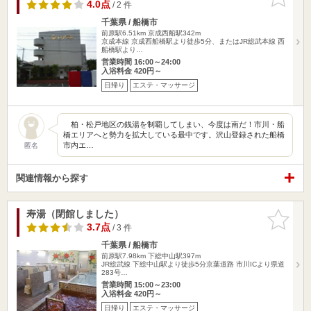
りに追加
4.0点
/ 2 件
千葉県 / 船橋市
前原駅6.51km
京成西船駅342m
京成本線 京成西船橋駅より徒歩5分、またはJR総武本線 西
船橋駅より…
営業時間 16:00～24:00
入浴料金 420円～
日帰り
エステ・マッサージ
柏・松戸地区の銭湯を制覇してしまい、今度は南だ！市川・船
橋エリアへと勢力を拡大している最中です。沢山登録された船橋
市内エ…
匿名
関連情報から探す
寿湯（閉館しました）
お気に入
りに追加
3.7点
/ 3 件
千葉県 / 船橋市
前原駅7.98km
下総中山駅397m
JR総武線 下総中山駅より徒歩5分京葉道路 市川ICより県道
283号…
営業時間 15:00～23:00
入浴料金 420円～
日帰り
エステ・マッサージ