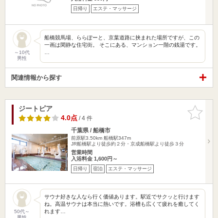
日帰り
エステ・マッサージ
船橋競馬場、ららぽーと、京葉道路に挟まれた場所ですが、この
一画は閑静な住宅街。 そこにある、マンション一階の銭湯です。
…
～10代
男性
関連情報から探す
ジートピア
お気に入
りに追加
4.0点
/ 4 件
千葉県 / 船橋市
前原駅3.50km
船橋駅347m
JR船橋駅より徒歩約２分・京成船橋駅より徒歩３分
営業時間
入浴料金 1,600円～
日帰り
宿泊
エステ・マッサージ
サウナ好きな人なら行く価値あります。駅近でサクッと行けます
ね。高温サウナは本当に熱いです。浴槽も広くて疲れを癒してく
れます…
50代～
男性