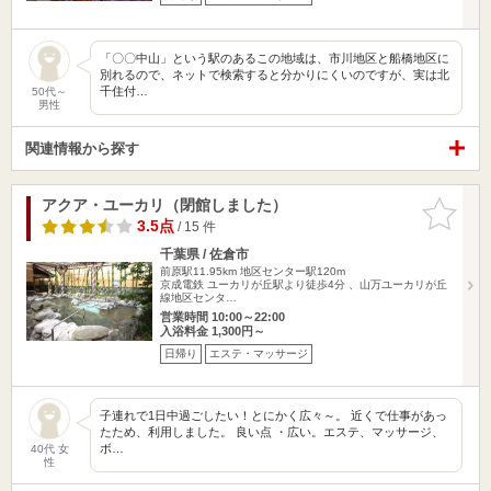
「〇〇中山」という駅のあるこの地域は、市川地区と船橋地区に
別れるので、ネットで検索すると分かりにくいのですが、実は北
千住付…
50代～
男性
関連情報から探す
アクア・ユーカリ（閉館しました）
お気に入
りに追加
3.5点
/ 15 件
千葉県 / 佐倉市
前原駅11.95km
地区センター駅120m
京成電鉄 ユーカリが丘駅より徒歩4分 、山万ユーカリが丘
線地区センタ…
営業時間 10:00～22:00
入浴料金 1,300円～
日帰り
エステ・マッサージ
子連れで1日中過ごしたい！とにかく広々～。 近くで仕事があっ
たため、利用しました。 良い点 ・広い。エステ、マッサージ、
ボ…
40代 女
性