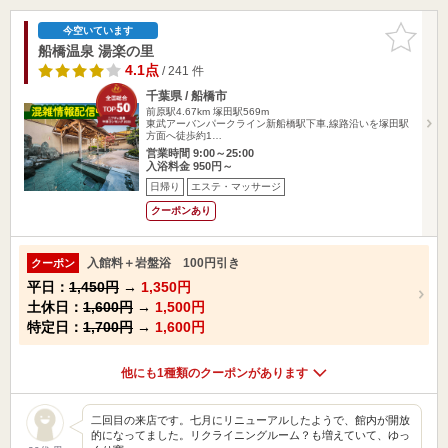
お気に入
今空いています
りに追加
船橋温泉 湯楽の里
4.1点
/ 241 件
千葉県 / 船橋市
前原駅4.67km
塚田駅569m
東武アーバンパークライン新船橋駅下車,線路沿いを塚田駅
方面へ徒歩約1…
営業時間 9:00～25:00
入浴料金 950円～
日帰り
エステ・マッサージ
クーポンあり
入館料＋岩盤浴 100円引き
クーポン
平日：
1,450円
→
1,350円
土休日：
1,600円
→
1,500円
特定日：
1,700円
→
1,600円
他にも1種類のクーポンがあります
二回目の来店です。七月にリニューアルしたようで、館内が開放
的になってました。リクライニングルーム？も増えていて、ゆっ