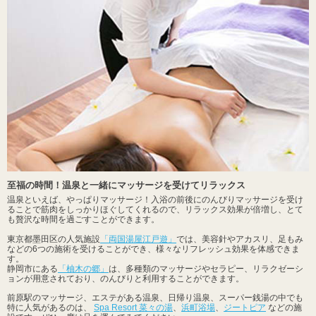
至福の時間！温泉と一緒にマッサージを受けてリラックス
温泉といえば、やっぱりマッサージ！入浴の前後にのんびりマッサージを受け
ることで筋肉をしっかりほぐしてくれるので、リラックス効果が倍増し、とて
も贅沢な時間を過ごすことができます。
東京都墨田区の人気施設
「両国湯屋江戸遊」
では、美容針やアカスリ、足もみ
などの6つの施術を受けることができ、様々なリフレッシュ効果を体感できま
す。
静岡市にある
「柚木の郷」
は、多種類のマッサージやセラピー、リラクゼーシ
ョンが用意されており、のんびりと利用することができます。
前原駅のマッサージ、エステがある温泉、日帰り温泉、スーパー銭湯の中でも
特に人気があるのは、
Spa Resort 菜々の湯
、
浜町浴場
、
ジートピア
などの施