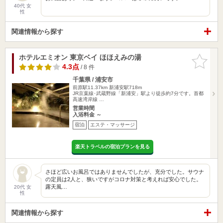
40代 女
性
関連情報から探す
ホテルエミオン 東京ベイ ほほえみの湯
お気に入
りに追加
4.3点
/ 8 件
千葉県 / 浦安市
前原駅11.37km
新浦安駅718m
JR京葉線･武蔵野線「新浦安」駅より徒歩約7分です。首都
高速湾岸線 …
営業時間
入浴料金 ～
宿泊
エステ・マッサージ
楽天トラベルの宿泊プランを見る
さほど広いお風呂ではありませんでしたが、充分でした。サウナ
の定員は2人と、狭いですがコロナ対策と考えれば安心でした。
露天風…
20代 女
性
関連情報から探す