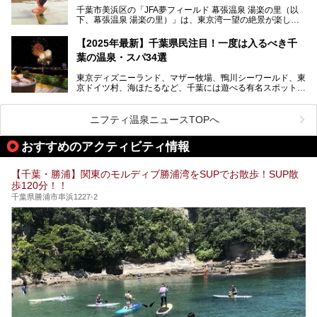
───
ださい。
千葉市美浜区の「JFA夢フィールド 幕張温泉 湯楽の里（以
提供元：花王株式会社【PR】
下、幕張温泉 湯楽の里）」は、東京湾一望の絶景が楽しめ
この記事は花王株式会社商品のPRレポート記事です。
る日帰り温泉です。
設備も天然温泉の露天風呂、サウナ、岩盤浴のほか、高濃度
【2025年最新】千葉県民注目！一度は入るべき千
炭酸泉、海の見えるお休み処や食事処、展望抜群の屋上ま
葉の温泉・スパ34選
で、年代を問わずたっぷり楽しめます。
東京ディズニーランド、マザー牧場、鴨川シーワールド、東
今回は人気のこの施設の中でも、特におススメしたい3つの
京ドイツ村、海ほたるなど、千葉には遊べる有名スポットが
ポイントについて厳選してお届けします。読めばきっと、行
たくさん。そんな千葉県は温泉・スパもすごいんです！千葉
きたくなること間違いなし！
県で生まれ、千葉県で育ち、つい最近まで千葉在住だった私
がお勧めする、一度は入るべき千葉の温泉・スパ34選をま
ニフティ温泉ニュースTOPへ
とめました。
おすすめのアクティビティ情報
【千葉・勝浦】関東のモルディブ勝浦湾をSUPでお散歩！SUP散
歩120分！！
千葉県勝浦市串浜1227-2