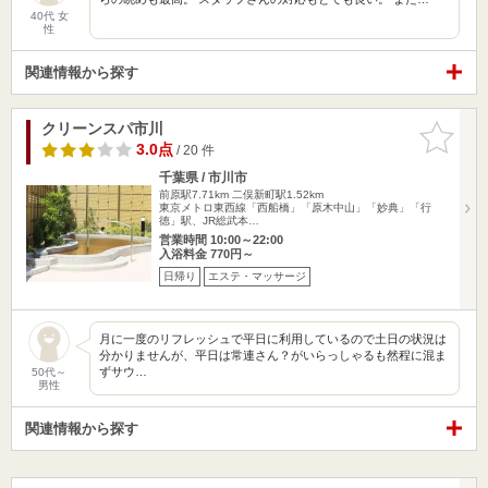
40代 女
性
関連情報から探す
クリーンスパ市川
お気に入
りに追加
3.0点
/ 20 件
千葉県 / 市川市
前原駅7.71km
二俣新町駅1.52km
東京メトロ東西線「西船橋」「原木中山」「妙典」「行
徳」駅、JR総武本…
営業時間 10:00～22:00
入浴料金 770円～
日帰り
エステ・マッサージ
月に一度のリフレッシュで平日に利用しているので土日の状況は
分かりませんが、平日は常連さん？がいらっしゃるも然程に混ま
ずサウ…
50代～
男性
関連情報から探す