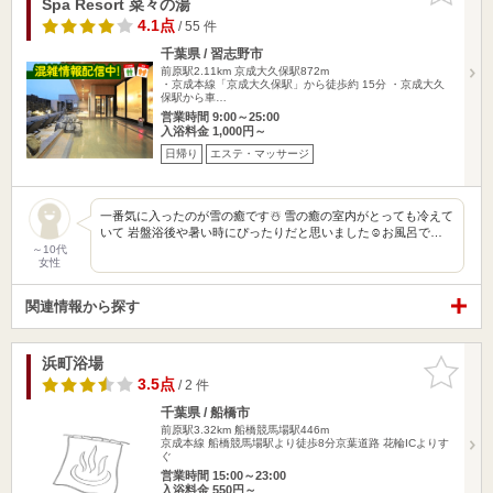
Spa Resort 菜々の湯
4.1点
/ 55 件
千葉県 / 習志野市
前原駅2.11km
京成大久保駅872m
・京成本線「京成大久保駅」から徒歩約 15分 ・京成大久
保駅から車…
営業時間 9:00～25:00
入浴料金 1,000円～
日帰り
エステ・マッサージ
一番気に入ったのが雪の癒です☃️ 雪の癒の室内がとっても冷えて
いて 岩盤浴後や暑い時にぴったりだと思いました☺️お風呂で…
～10代
女性
関連情報から探す
浜町浴場
お気に入
りに追加
3.5点
/ 2 件
千葉県 / 船橋市
前原駅3.32km
船橋競馬場駅446m
京成本線 船橋競馬場駅より徒歩8分京葉道路 花輪ICよりす
ぐ
営業時間 15:00～23:00
入浴料金 550円～