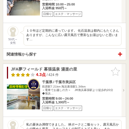
営業時間 10:00～25:00
入浴料金 950円～
日帰り
エステ・マッサージ
１０年ほど定期的に通っています。 化石温泉は都内にもたくさん
ありますが、こんなに広い露天風呂で豊富なお湯はないと思いま
す…
50代～
女性
関連情報から探す
JFA夢フィールド 幕張温泉 湯楽の里
お気に入
りに追加
4.3点
/ 424 件
千葉県 / 千葉市美浜区
前原駅7.21km
海浜幕張駅1.34km
＜電車でお越しの方＞ JR海浜幕張駅より徒歩約20分
◆海浜…
営業時間 9:00～24:00
入浴料金 1,300円～
日帰り
エステ・マッサージ
私の夏休み満喫できました。 林ポークとご飯セット。露天風呂か
らの眺めも最高。 スタッフさんの対応もとても良い。 また…