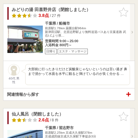
みどりの湯 田喜野井店（閉館しました）
お気に入
りに追加
3.8点
/ 27 件
千葉県 / 船橋市
前原駅1.76km
薬園台駅964m
新津田沼駅、北習志野駅より無料送迎バスあり京葉道路 武
石I.Cより県…
営業時間 9:00～25:00
入浴料金 800円～
日帰り
エステ・マッサージ
大部前に行ったきりだけど炭酸泉じゃないというのは言い過ぎ 鼻
まで浸かって水面を水平に観ると弾けているのが良く分かる …
40代 男
性
関連情報から探す
仙人風呂（閉館しました）
お気に入
りに追加
2.6点
/ 8 件
千葉県 / 習志野市
前原駅2.25km
京成大久保駅378m
京成成田線京成大久保駅下車徒歩3分