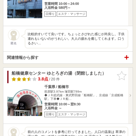
営業時間 10:00～24:00
入浴料金 580円～
日帰り
エステ・マッサージ
比較的すいてて良いです。ちょっとさびれた感じが尚良し。子供
連れもいないのがうれしい。大人の疲れを癒してくれます。口う
るさい…
匿名
関連情報から探す
船橋健康センター ゆとろぎの湯（閉館しました）
お気に入
りに追加
3.8点
/ 20 件
千葉県 / 船橋市
前原駅3.97km
塚田駅789m
◆ＪＲ総武線・東武野田線「船橋駅」、京成線「京成船橋
駅」下車◆ＪＲ船…
営業時間 10:00～翌8:30
入浴料金 ～
日帰り
エステ・マッサージ
前の人のコメントを参考に行ってきました。人口の温泉は 草津の