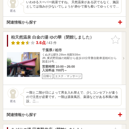
いわゆるスーパー銭湯ですね。 天然温泉がある訳でもなく、施設
としては強みが少ないでしょうが 静かで落ち着いてゆっくりで…
匿名
関連情報から探す
柏天然温泉 白金の湯 ゆの華（閉館しました）
お気に入
りに追加
3.6点
/ 43 件
千葉県 / 柏市
くぬぎ山駅9.28km
柏駅838m
JR､東武野田線の柏駅から徒歩10分常磐自動車道柏ICから
国道16号…
営業時間 10:00～26:00
入浴料金 700円～
日帰り
エステ・マッサージ
一階と二階が日によって男女入れ替えで、少しコンセプトが違う
ので注意が必要です。一階は源泉風呂、薬湯などがある和風の施
設、二…
匿名
関連情報から探す