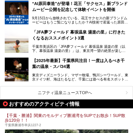
さらに最近では、24時間営業で深夜まで滞在できる施設
“AI原田泰造”が登場！花王「サクセス」新ブランド
や、テレワーク・コワーキングスペースを備えた仕事もでき
新設エリアや生まれ変わった浴場・サウナの魅力を、人気キ
るスパも増えており、ただの入浴施設にとどまらない進化を
ムービー公開を記念して体験イベントを開催
ャラクター「ユーラシわん」と一緒にご紹介します。必見の
遂げています。
マル秘情報がたっぷり。ぜひチェックしてみてください！
9月15日から放映されている、花王サクセスの新ブランドム
───
本記事では、人気スーパー銭湯から絶景施設、コワーキング
ービーはもうご覧になりましたか？AI技術で若返った原田泰
提供元：SPA＆HOTEL舞浜ユーラシア【PR】
スペースや休憩スペースが充実した施設、子連れファミリー
造さんが登場して、“前を向くチカラに”というメッセージを
この記事はSPA＆HOTEL舞浜ユーラシアのPRレポート記事
向けの施設など、目的に合わせたおすすめの施設を紹介しま
伝えるムービーです。公開を記念して、スパメッツァおおた
です。
「JFA夢フィールド 幕張温泉 湯楽の里」に行きた
す。
か竜泉寺の湯にて体験イベントを開催。花王サクセスの製品
くなるおススメポイント3選
が無料で試せるチャンスです！
千葉県でスーパー銭湯選びに困った際は、ぜひ参考にしてく
───
ださい。
千葉市美浜区の「JFA夢フィールド 幕張温泉 湯楽の里（以
提供元：花王株式会社【PR】
下、幕張温泉 湯楽の里）」は、東京湾一望の絶景が楽しめ
この記事は花王株式会社商品のPRレポート記事です。
る日帰り温泉です。
設備も天然温泉の露天風呂、サウナ、岩盤浴のほか、高濃度
【2025年最新】千葉県民注目！一度は入るべき千
炭酸泉、海の見えるお休み処や食事処、展望抜群の屋上ま
葉の温泉・スパ34選
で、年代を問わずたっぷり楽しめます。
東京ディズニーランド、マザー牧場、鴨川シーワールド、東
今回は人気のこの施設の中でも、特におススメしたい3つの
京ドイツ村、海ほたるなど、千葉には遊べる有名スポットが
ポイントについて厳選してお届けします。読めばきっと、行
たくさん。そんな千葉県は温泉・スパもすごいんです！千葉
きたくなること間違いなし！
県で生まれ、千葉県で育ち、つい最近まで千葉在住だった私
がお勧めする、一度は入るべき千葉の温泉・スパ34選をま
ニフティ温泉ニュースTOPへ
とめました。
おすすめのアクティビティ情報
【千葉・勝浦】関東のモルディブ勝浦湾をSUPでお散歩！SUP散
歩120分！！
千葉県勝浦市串浜1227-2