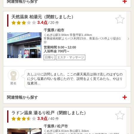
関連情報から探す
天然温泉 柏湯元（閉館しました）
お気に入
りに追加
3.4点
/ 20 件
千葉県 / 柏市
くぬぎ山駅3.96km
常盤平駅1.49km
常磐線南柏駅よりバス利用15分、青葉台バス停より徒歩1
分
営業時間 9:00～12:00
入浴料金 700円～
日帰り
エステ・マッサージ
久しぶりに訪問しました。ここの露天風呂は掛け流しのはずなの
に少し塩素の匂いを感じたので、説明をよく見てみたら、やはり
塩素消…
匿名
関連情報から探す
ラドン温泉 湯るり松戸（閉館しました）
お気に入
りに追加
3.9点
/ 40 件
千葉県 / 松戸市
くぬぎ山駅4.61km
秋山駅1.34km