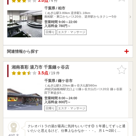
3.0点
/ 4 件
千葉県 / 柏市
くぬぎ山駅3.89km
逆井駅1.18km
南柏駅・東口からバス20分、逆井駅からタクシー5分
営業時間 9:00～22:00
入浴料金 780円～
日帰り
エステ・マッサージ
関連情報から探す
湘南喜彩 湯乃市 千葉鎌ヶ谷店
お気に入
りに追加
3.5点
/ 19 件
千葉県 / 鎌ケ谷市
くぬぎ山駅4.20km
鎌ヶ谷大仏駅980m
JR総武線船橋駅北口より鎌ヶ谷大仏行バス20分 鎌ヶ谷新
田下車徒歩5…
営業時間 8:00～24:00
入浴料金 800円～
日帰り
エステ・マッサージ
クレオパトラの湯が最高に気持ちいいです😊 １年通してずっと通
いたいと思えるけど、仕事上なかなか・・・。 月１〜2回く…
40代 女