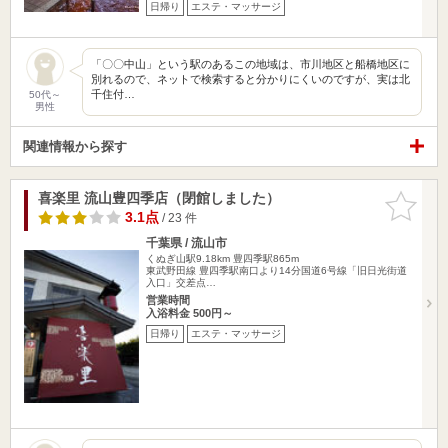
日帰り
エステ・マッサージ
「〇〇中山」という駅のあるこの地域は、市川地区と船橋地区に
別れるので、ネットで検索すると分かりにくいのですが、実は北
千住付…
50代～
男性
関連情報から探す
喜楽里 流山豊四季店（閉館しました）
お気に入
りに追加
3.1点
/ 23 件
千葉県 / 流山市
くぬぎ山駅9.18km
豊四季駅865m
東武野田線 豊四季駅南口より14分国道6号線「旧日光街道
入口」交差点…
営業時間
入浴料金 500円～
日帰り
エステ・マッサージ