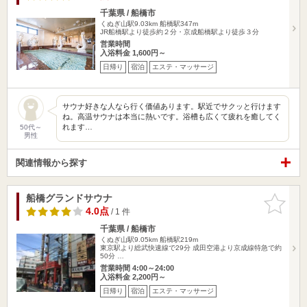
千葉県 / 船橋市
くぬぎ山駅9.03km
船橋駅347m
JR船橋駅より徒歩約２分・京成船橋駅より徒歩３分
営業時間
入浴料金 1,600円～
日帰り
宿泊
エステ・マッサージ
サウナ好きな人なら行く価値あります。駅近でサクッと行けます
ね。高温サウナは本当に熱いです。浴槽も広くて疲れを癒してく
れます…
50代～
男性
関連情報から探す
船橋グランドサウナ
お気に入
りに追加
4.0点
/ 1 件
千葉県 / 船橋市
くぬぎ山駅9.05km
船橋駅219m
東京駅より総武快速線で29分 成田空港より京成線特急で約
50分 …
営業時間 4:00～24:00
入浴料金 2,200円～
日帰り
宿泊
エステ・マッサージ