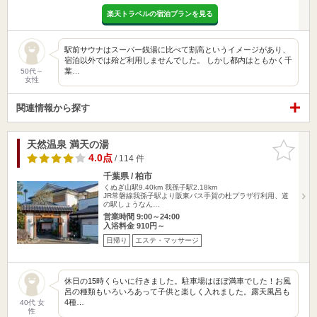
楽天トラベルの宿泊プランを見る
駅前サウナはスーパー銭湯に比べて割高というイメージがあり、
宿泊以外では殆ど利用しませんでした。 しかし都内はともかく千
葉…
50代～
女性
関連情報から探す
天然温泉 満天の湯
お気に入
りに追加
4.0点
/ 114 件
千葉県 / 柏市
くぬぎ山駅9.40km
我孫子駅2.18km
JR常磐線我孫子駅より阪東バス手賀の杜プラザ行利用、道
の駅しょうなん…
営業時間 9:00～24:00
入浴料金 910円～
日帰り
エステ・マッサージ
休日の15時くらいに行きました。駐車場はほぼ満車でした！お風
呂の種類もいろいろあって子供と楽しく入れました。露天風呂も
4種…
40代 女
性