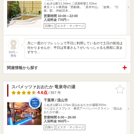
くぬぎ山駅11.04km
二俣新町駅1.52km
東京メトロ東西線「西船橋」「原木中山」「妙典」「行
徳」駅、JR総武本…
営業時間 10:00～22:00
入浴料金 770円～
日帰り
エステ・マッサージ
月に一度のリフレッシュで平日に利用しているので土日の状況は
分かりませんが、平日は常連さん？がいらっしゃるも然程に混ま
ずサウ…
50代～
男性
関連情報から探す
スパメッツァおおたか 竜泉寺の湯
お気に入
りに追加
4.6点
/ 367 件
千葉県 / 流山市
くぬぎ山駅11.17km
流山おおたかの森駅355m
つくばエクスプレス・東武アーバンパークライン 「流山お
おたかの森」…
営業時間 6:00～26:00
入浴料金 950円～
日帰り
エステ・マッサージ