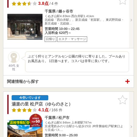
りに追加
3.8点
/ 4 件
千葉県 / 鎌ヶ谷市
くぬぎ山駅4.83km
西白井駅1.41km
北総線「西白井駅」、新京成線「初富駅」、東武野田線・
新京成線・北総線…
営業時間 10:00～22:45
入浴料金 620円～
日帰り
エステ・マッサージ
ぶどう狩りとアンデルセン公園の帰りに寄りました。プールあり
お風呂あり。 1日遊べます。コスパは非常に良いです。
40代 女
性
関連情報から探す
お気に入
今空いています
りに追加
湯楽の里 松戸店（ゆらのさと）
4.1点
/ 166 件
千葉県 / 松戸市
くぬぎ山駅4.94km
上本郷駅787m
京成電鉄みのり台駅から徒歩15分 JR常磐線松戸駅東口よ
り京成バス…
営業時間 9:00～25:00