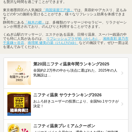
も贅沢な時間を過ごすことができます。
東京都墨田区の人気施設
「両国湯屋江戸遊」
では、美容針やアカスリ、足もみ
などの6つの施術を受けることができ、様々なリフレッシュ効果を体感できま
す。
静岡市にある
「柚木の郷」
は、多種類のマッサージやセラピー、リラクゼーシ
ョンが用意されており、のんびりと利用することができます。
くぬぎ山駅のマッサージ、エステがある温泉、日帰り温泉、スーパー銭湯の中
でも特に人気があるのは、
リフレッシュプラザ柏（かしわ）
、
湘南喜彩 湯乃市
千葉鎌ヶ谷店
、
南増尾 健美の湯（けんびのゆ）
などの施設です。ぜひ一度は足
を運んでみてください。
第20回ニフティ温泉年間ランキング2025
全国約2.2万件の中から頂点に選ばれた、2025年の人
気施設は…
ニフティ温泉 サウナランキング2026
おふろ好きユーザーの投票により、全国No.1サウナが
決定！
ニフティ温泉プレミアムクーポン