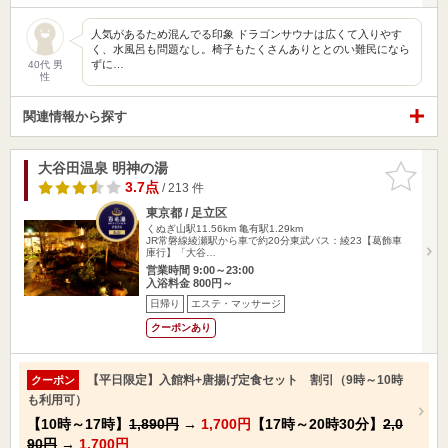
人気があるため混んでる印象 ドラゴンサウナは広くて入りやす
く、水風呂も問題なし。椅子もたくさんありととのい難民になら
ずに…
40代 男
性
関連情報から探す
大谷田温泉 明神の湯
お気に入
りに追加
3.7点
/ 213 件
東京都 / 足立区
くぬぎ山駅11.56km
亀有駅1.29km
JR常磐線綾瀬駅から車で約20分東武バス：綾23【葛飾車
庫行】「大谷…
営業時間 9:00～23:00
入浴料金 800円～
日帰り
エステ・マッサージ
クーポンあり
【平日限定】入館料+唐揚げ定食セット 割引（9時～10時
クーポン
も利用可）
【10時～17時】
1,890円
→
1,700円
【17時～20時30分】
2,0
90円
→
1,700円