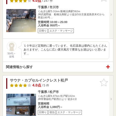
4.0点
/ 147 件
千葉県 / 市川市
くぬぎ山駅5.31km
船橋法典駅592m
JR武蔵野線 船橋法典駅より徒歩5分京葉道路原木ICから
県道180号…
営業時間 10:00～25:00
入浴料金 950円～
日帰り
エステ・マッサージ
１０年ほど定期的に通っています。 化石温泉は都内にもたくさん
ありますが、こんなに広い露天風呂で豊富なお湯はないと思いま
す…
50代～
女性
関連情報から探す
サウナ・カプセルインクレスト松戸
お気に入
りに追加
4.0点
/ 5 件
千葉県 / 松戸市
くぬぎ山駅6.87km
松戸駅102m
JR常磐線松戸駅西口より 徒歩1分
営業時間
入浴料金 1,080円～
日帰り
宿泊
エステ・マッサージ