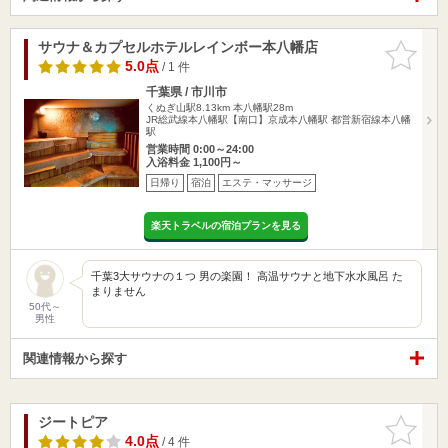
サウナ＆カプセルホテルレインボー本八幡店
お気に入
りに追加
5.0点
/ 1 件
千葉県 / 市川市
くぬぎ山駅8.13km
本八幡駅28m
JR総武線本八幡駅【南口】京成本八幡駅 都営新宿線本八幡
駅
営業時間 0:00～24:00
入浴料金 1,100円～
日帰り
宿泊
エステ・マッサージ
楽天トラベルの宿泊プランを見る
千葉3大サウナの１つ 男の楽園！ 高温サウナと地下水水風呂 た
まりません
50代～
男性
関連情報から探す
ジートピア
お気に入
りに追加
4.0点
/ 4 件