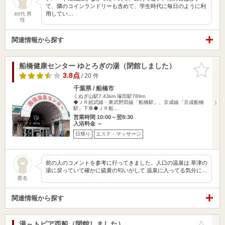
て、隣のコインランドリーも含めて、学生時代に毎日のように利
用してい…
40代 男
性
関連情報から探す
船橋健康センター ゆとろぎの湯（閉館しました）
お気に入
りに追加
3.8点
/ 20 件
千葉県 / 船橋市
くぬぎ山駅7.43km
塚田駅789m
◆ＪＲ総武線・東武野田線「船橋駅」、京成線「京成船橋
駅」下車◆ＪＲ船…
営業時間 10:00～翌8:30
入浴料金 ～
日帰り
エステ・マッサージ
前の人のコメントを参考に行ってきました。人口の温泉は 草津の
湯に戻っていて確かに硫黄の匂いがして 温泉に入ってる気分に…
匿名
関連情報から探す
湯～トピア西船（閉館しました）
お気に入