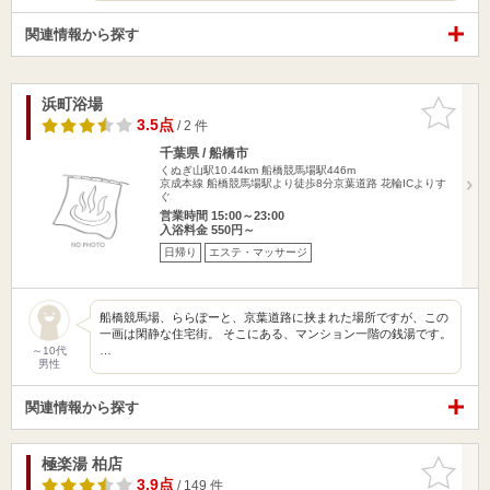
関連情報から探す
浜町浴場
お気に入
りに追加
3.5点
/ 2 件
千葉県 / 船橋市
くぬぎ山駅10.44km
船橋競馬場駅446m
京成本線 船橋競馬場駅より徒歩8分京葉道路 花輪ICよりす
ぐ
営業時間 15:00～23:00
入浴料金 550円～
日帰り
エステ・マッサージ
船橋競馬場、ららぽーと、京葉道路に挟まれた場所ですが、この
一画は閑静な住宅街。 そこにある、マンション一階の銭湯です。
…
～10代
男性
関連情報から探す
極楽湯 柏店
お気に入
りに追加
3.9点
/ 149 件