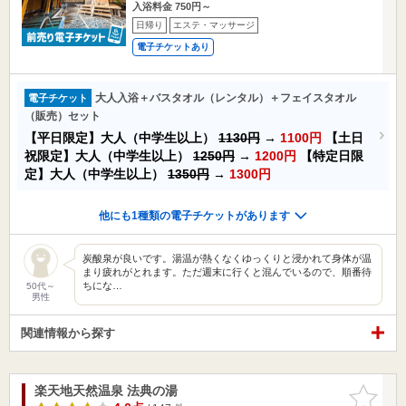
入浴料金 750円～
日帰り
エステ・マッサージ
電子チケットあり
大人入浴＋バスタオル（レンタル）＋フェイスタオル
電子チケット
（販売）セット
【平日限定】大人（中学生以上）
1130円
→
1100円
【土日
祝限定】大人（中学生以上）
1250円
→
1200円
【特定日限
定】大人（中学生以上）
1350円
→
1300円
他にも1種類の電子チケットがあります
炭酸泉が良いです。湯温が熱くなくゆっくりと浸かれて身体が温
まり疲れがとれます。ただ週末に行くと混んでいるので、順番待
ちにな…
50代～
男性
関連情報から探す
楽天地天然温泉 法典の湯
お気に入
りに追加