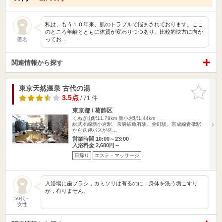
私は、もう１０年来、肌のトラブルで悩まされております。ここ
のところ年齢とともに体質が変わりつつあり、比較的快方に向か
ってお…
匿名
関連情報から探す
東京天然温泉 古代の湯
お気に入
りに追加
3.5点
/ 71 件
東京都 / 葛飾区
くぬぎ山駅11.78km
新小岩駅1.44km
総武本線新小岩駅、常磐線亀有駅、金町駅、京成線青砥駅
から送迎バスが発…
営業時間 10:00～23:00
入浴料金 2,680円～
日帰り
エステ・マッサージ
入浴場に歯ブラシ，カミソリは有るのに，身体を洗う垢こすり
が，有りません。
50代～
女性