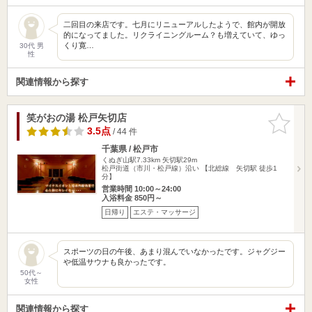
二回目の来店です。七月にリニューアルしたようで、館内が開放
的になってました。リクライニングルーム？も増えていて、ゆっ
くり寛…
30代 男
性
関連情報から探す
笑がおの湯 松戸矢切店
お気に入
りに追加
3.5点
/ 44 件
千葉県 / 松戸市
くぬぎ山駅7.33km
矢切駅29m
松戸街道（市川・松戸線）沿い 【北総線 矢切駅 徒歩1
分】
営業時間 10:00～24:00
入浴料金 850円～
日帰り
エステ・マッサージ
スポーツの日の午後、あまり混んでいなかったです。ジャグジー
や低温サウナも良かったです。
50代～
女性
関連情報から探す