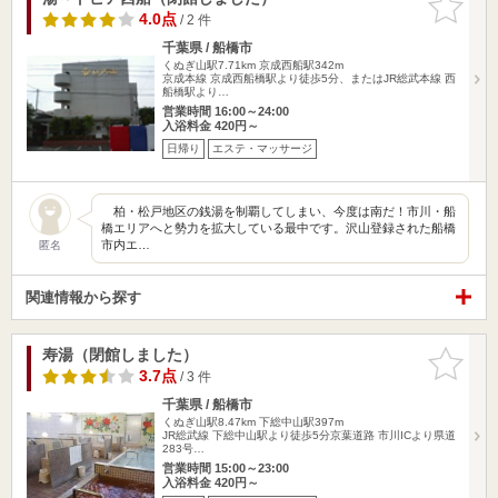
りに追加
4.0点
/ 2 件
千葉県 / 船橋市
くぬぎ山駅7.71km
京成西船駅342m
京成本線 京成西船橋駅より徒歩5分、またはJR総武本線 西
船橋駅より…
営業時間 16:00～24:00
入浴料金 420円～
日帰り
エステ・マッサージ
柏・松戸地区の銭湯を制覇してしまい、今度は南だ！市川・船
橋エリアへと勢力を拡大している最中です。沢山登録された船橋
市内エ…
匿名
関連情報から探す
寿湯（閉館しました）
お気に入
りに追加
3.7点
/ 3 件
千葉県 / 船橋市
くぬぎ山駅8.47km
下総中山駅397m
JR総武線 下総中山駅より徒歩5分京葉道路 市川ICより県道
283号…
営業時間 15:00～23:00
入浴料金 420円～