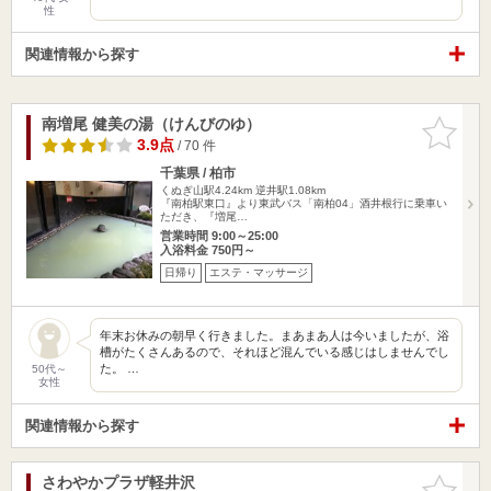
性
関連情報から探す
南増尾 健美の湯（けんびのゆ）
お気に入
りに追加
3.9点
/ 70 件
千葉県 / 柏市
くぬぎ山駅4.24km
逆井駅1.08km
『南柏駅東口』より東武バス「南柏04」酒井根行に乗車い
ただき、『増尾…
営業時間 9:00～25:00
入浴料金 750円～
日帰り
エステ・マッサージ
年末お休みの朝早く行きました。まあまあ人は今いましたが、浴
槽がたくさんあるので、それほど混んでいる感じはしませんでし
た。 …
50代～
女性
関連情報から探す
さわやかプラザ軽井沢
お気に入