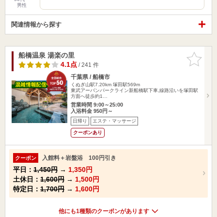
男性
関連情報から探す
船橋温泉 湯楽の里
お気に入
りに追加
4.1点
/ 241 件
千葉県 / 船橋市
くぬぎ山駅7.20km
塚田駅569m
東武アーバンパークライン新船橋駅下車,線路沿いを塚田駅
方面へ徒歩約1…
営業時間 9:00～25:00
入浴料金 950円～
日帰り
エステ・マッサージ
クーポンあり
入館料＋岩盤浴 100円引き
クーポン
平日：
1,450円
→
1,350円
土休日：
1,600円
→
1,500円
特定日：
1,700円
→
1,600円
他にも1種類のクーポンがあります