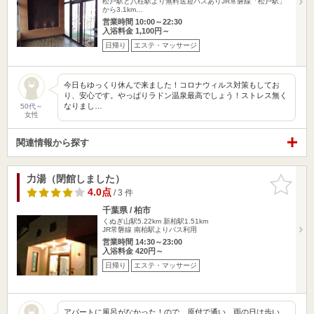
松戸駅と八柱駅より無料送迎バスありJR常磐線「松戸駅」
から3.1km…
営業時間 10:00～22:30
入浴料金 1,100円～
日帰り
エステ・マッサージ
今日もゆっくり休んで来ました！コロナウィルス対策もしてお
り、安心です。やっぱりラドン温泉最高でしょう！ストレス無く
なりまし…
50代～
女性
関連情報から探す
力湯（閉館しました）
お気に入
りに追加
4.0点
/ 3 件
千葉県 / 柏市
くぬぎ山駅5.22km
新柏駅1.51km
JR常磐線 南柏駅よりバス利用
営業時間 14:30～23:00
入浴料金 420円～
日帰り
エステ・マッサージ
アパートに風呂がなかった！ので、原付で通い、雨の日は歩い