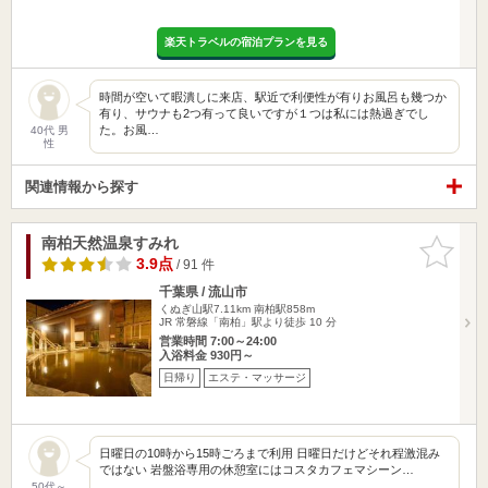
楽天トラベルの宿泊プランを見る
時間が空いて暇潰しに来店、駅近で利便性が有りお風呂も幾つか
有り、サウナも2つ有って良いですが１つは私には熱過ぎでし
た。お風…
40代 男
性
関連情報から探す
南柏天然温泉すみれ
お気に入
りに追加
3.9点
/ 91 件
千葉県 / 流山市
くぬぎ山駅7.11km
南柏駅858m
JR 常磐線「南柏」駅より徒歩 10 分
営業時間 7:00～24:00
入浴料金 930円～
日帰り
エステ・マッサージ
日曜日の10時から15時ごろまで利用 日曜日だけどそれ程激混み
ではない 岩盤浴専用の休憩室にはコスタカフェマシーン…
50代～