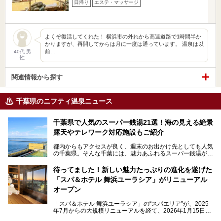
日帰り
エステ・マッサージ
よくぞ復活してくれた！ 横浜市の外れから高速道路で1時間半か
かりますが、再開してからは月に一度は通っています。 温泉は以
前…
40代 男
性
関連情報から探す
千葉県のニフティ温泉ニュース
千葉県で人気のスーパー銭湯21選！海の見える絶景
露天やテレワーク対応施設もご紹介
都内からもアクセスが良く、週末のお出かけ先としても人気
の千葉県。そんな千葉には、魅力あふれるスーパー銭湯がた
くさんあります。
待ってました！新しい魅力たっぷりの進化を遂げた
「サウナでしっかりととのいたい」「海が見える絶景で非日
「スパ＆ホテル 舞浜ユーラシア」がリニューアル
常を味わいたい」「子連れでも気兼ねなく1日過ごした
い」。
オープン
そんな多様なニーズに応える施設が揃っているため、その日
「スパ＆ホテル 舞浜ユーラシア」の“スパエリア”が、2025
の目的に合った施設がきっと見つかるはずです。
年7月からの大規模リニューアルを経て、2026年1月15日
（木）に再オープン！