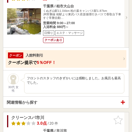
千葉県 / 柏市大山台
くぬぎ山駅11.04km
柏の葉キャンパス駅1.87km
JR常磐線 柏駅より東武バス若楽循環行きバスで香取台下車
すぐ常磐自動…
営業時間 9:00～27:00
入浴料金 880円～
日帰り
エステ・マッサージ
クーポンあり
入館料割引
クーポン
クーポン提示で
5％OFF！
フロントのスタッフのきずかいには感動しました。お風呂も最高
でした。
30代 女
性
関連情報から探す
クリーンスパ市川
お気に入
りに追加
3.0点
/ 20 件
千葉県 / 市川市