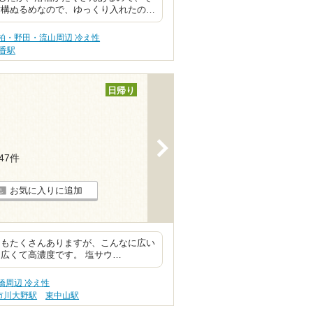
結構ぬるめなので、ゆっくり入れたの…
柏・野田・流山周辺 冷え性
香駅
日帰り
>
147件
お気に入りに追加
にもたくさんありますが、こんなに広い
広くて高濃度です。 塩サウ…
橋周辺 冷え性
市川大野駅
東中山駅