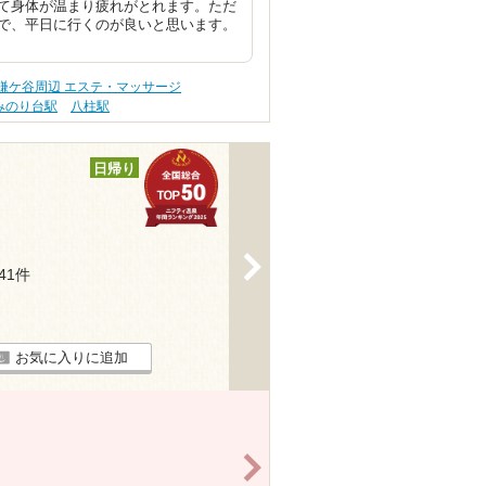
て身体が温まり疲れがとれます。ただ
で、平日に行くのが良いと思います。
鎌ケ谷周辺 エステ・マッサージ
みのり台駅
八柱駅
日帰り
>
241件
お気に入りに追加
>