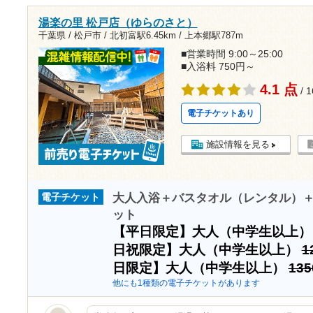
湯楽の里 松戸店（ゆらのさと）
千葉県 / 松戸市 /
北初富駅6.45km
/
上本郷駅787m
■営業時間 9:00～25:00
■入浴料 750円～
4.1 点
/ 
電子チケットあり
施設情報を見る
大人入浴＋バスタオル（レンタル）
電子チケット
ット
【平日限定】大人（中学生以上
日祝限定】大人（中学生以上）
1
日限定】大人（中学生以上）
13
他にも1種類の電子チケットがあります