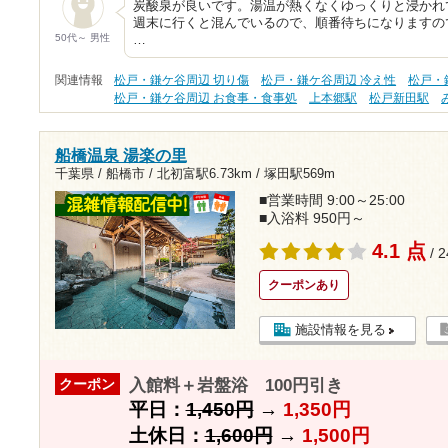
炭酸泉が良いです。湯温が熱くなくゆっくりと浸かれ
週末に行くと混んでいるので、順番待ちになりますの
50代～ 男性
…
関連情報
松戸・鎌ケ谷周辺 切り傷
松戸・鎌ケ谷周辺 冷え性
松戸・
松戸・鎌ケ谷周辺 お食事・食事処
上本郷駅
松戸新田駅
船橋温泉 湯楽の里
千葉県 / 船橋市 /
北初富駅6.73km
/
塚田駅569m
■営業時間 9:00～25:00
■入浴料 950円～
4.1 点
/ 
クーポンあり
施設情報を見る
入館料＋岩盤浴 100円引き
クーポン
平日：
1,450円
→
1,350円
土休日：
1,600円
→
1,500円