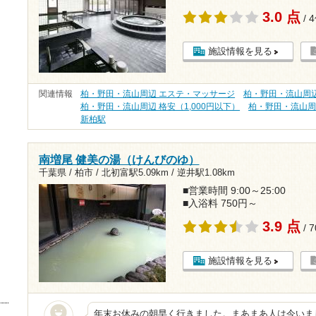
3.0 点
/ 
施設情報を見る
関連情報
柏・野田・流山周辺 エステ・マッサージ
柏・野田・流山周
柏・野田・流山周辺 格安（1,000円以下）
柏・野田・流山周
新柏駅
南増尾 健美の湯（けんびのゆ）
千葉県 / 柏市 /
北初富駅5.09km
/
逆井駅1.08km
■営業時間 9:00～25:00
■入浴料 750円～
3.9 点
/ 
施設情報を見る
年末お休みの朝早く行きました。まあまあ人は今いま