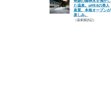
奇跡の御神水を沸かし
た温泉。pH9.6の美人
泉質。本格オープンが
楽しみ。
（温泉探訪記）