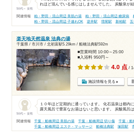
れほど混んでいる感じはしませんでした。 炭酸泉が
50代～ 女性
関連情報
柏・野田・流山周辺 美肌の湯
柏・野田・流山周辺 糖尿病
柏・野田・流山周辺 子連れOK
逆井駅
増尾駅
新柏駅
五
楽天地天然温泉 法典の湯
千葉県 / 市川市 /
北初富駅5.29km
/
船橋法典駅592m
■営業時間 10:00～25:00
■入浴料 950円～
4.0 点
/ 
施設情報を見る
１０年ほど定期的に通っています。 化石温泉は都内
露天風呂で豊富なお湯はないと思います。 炭酸風呂は
50代～ 女性
関連情報
千葉・船橋周辺 美肌の湯
千葉・船橋周辺 切り傷
千葉・船
千葉・船橋周辺 エステ・マッサージ
船橋法典駅
塚田駅