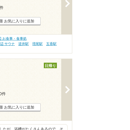
>
4件
お気に入りに追加
辺 お食事・食事処
辺 サウナ
逆井駅
増尾駅
五香駅
日帰り
>
70件
お気に入りに追加
したが、浴槽がたくさんあるので、そ