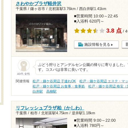
さわやかプラザ軽井沢
千葉県 / 鎌ヶ谷市 /
北初富駅3.76km
/
西白井駅1.41km
■営業時間 10:00～22:45
■入浴料 620円～
3.8 点
/ 
施設情報を見る
ぶどう狩りとアンデルセン公園の帰りに寄りました。
す。コスパは非常に良いです。
40代 女性
関連情報
松戸・鎌ケ谷周辺 子連れOK
松戸・鎌ケ谷周辺 エステ・マ
松戸・鎌ケ谷周辺 お食事・食事処
松戸・鎌ケ谷周辺 格安（1
白井駅
高柳駅
リフレッシュプラザ柏（かしわ）
千葉県 / 柏市 /
北初富駅4.75km
/
逆井駅1.18km
■営業時間 9:00～22:00
■入浴料 780円～