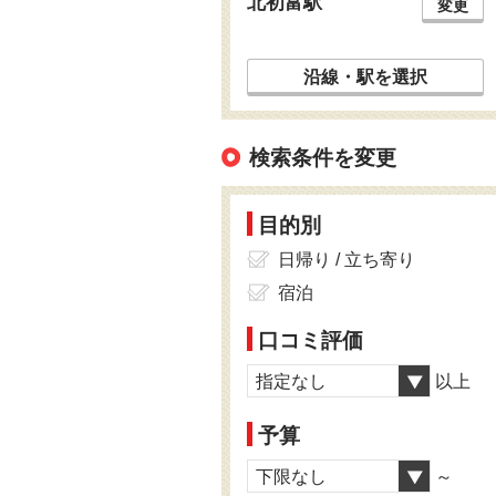
北初富駅
変更
沿線・駅を選択
検索条件を変更
目的別
日帰り / 立ち寄り
宿泊
口コミ評価
指定なし
以上
予算
下限なし
～