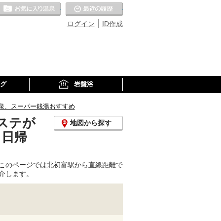
お気に入りの温泉
最近の履歴
ログイン
ID作成
グ
岩盤浴
泉、スーパー銭湯おすすめ
ステが
地図から探す
、日帰
このページでは北初富駅から直線距離で
介します。