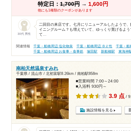
特定日：
1,700円
→
1,600円
他にも1種類のクーポンがあります
二回目の来店です。七月にリニューアルしたようで、
イニングルーム？も増えていて、ゆっくり寛げるよう
30代 男性
て…
関連情報
千葉・船橋周辺 塩化物泉
千葉・船橋周辺 冷え性
千葉・船
千葉・船橋周辺 お食事・食事処
塚田駅
新船橋駅
東海神
南柏天然温泉すみれ
千葉県 / 流山市 /
北初富駅8.26km
/
南柏駅858m
■営業時間 7:00～24:00
■入浴料 930円～
3.9 点
/ 
施設情報を見る