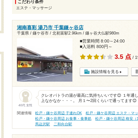
こだわり条件
エステ・マッサージ
湘南喜彩 湯乃市 千葉鎌ヶ谷店
千葉県 / 鎌ケ谷市 /
北初富駅2.96km
/
鎌ヶ谷大仏駅980m
■営業時間 8:00～24:00
■入浴料 800円～
3.5 点
/ 
施設情報を見る
クレオパトラの湯が最高に気持ちいいです😊 １年通
上なかなか・・・。 月１〜2回くらいで通ってます😊
40代 女性
関連情報
松戸・鎌ケ谷周辺 子連れOK
松戸・鎌ケ谷周辺 エステ・マ
松戸・鎌ケ谷周辺 お食事・食事処
松戸・鎌ケ谷周辺 格安（1
馬込沢駅
二和向台駅