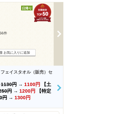
日帰り
>
166件
お気に入りに追加
＋フェイスタオル（販売）セ
）
1130円
→
1100円
【土
>
250円
→
1200円
【特定
50円
→
1300円