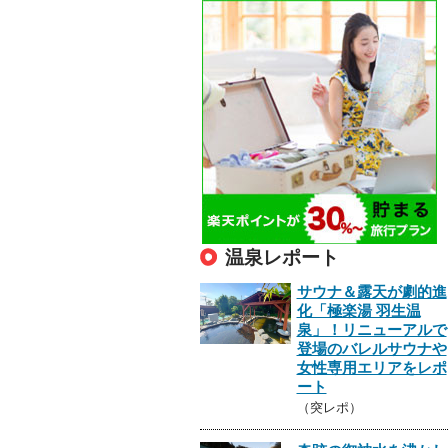
温泉レポート
サウナ＆露天が劇的進
化「極楽湯 羽生温
泉」！リニューアルで
登場のバレルサウナや
女性専用エリアをレポ
ート
（突レポ）