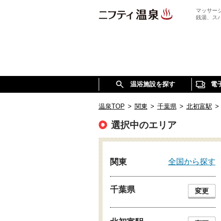
マッサー
銭湯、ス
温浴施設を探す
電
温泉TOP
>
関東
>
千葉県
>
北初富駅
>
選択中のエリア
全国から探す
関東
千葉県
変更