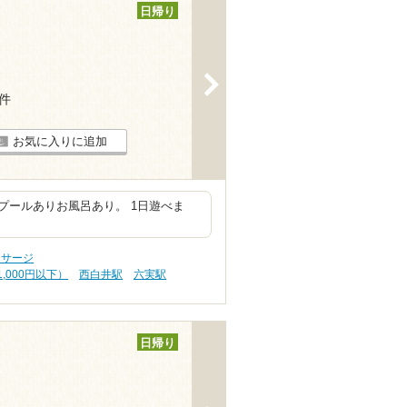
日帰り
>
4件
お気に入りに追加
プールありお風呂あり。 1日遊べま
ッサージ
,000円以下）
西白井駅
六実駅
日帰り