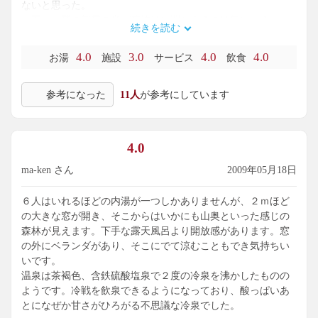
ないと思った。
更に、隣の部屋の音が筒抜けに聞こえるのは気になる。一
続きを読む
番高い料金を取りながら、これでは満足はできない。ここは
若い人たち、特に女性が多いのが目に付いた。それらの人に
4.0
3.0
4.0
4.0
お湯
施設
サービス
飲食
はよくても、年配者にはどうかな、というのが偽らざる気持
ちだ。
参考になった
11人
が参考にしています
4.0
ma-ken さん
2009年05月18日
６人はいれるほどの内湯が一つしかありませんが、２ｍほど
の大きな窓が開き、そこからはいかにも山奥といった感じの
森林が見えます。下手な露天風呂より開放感があります。窓
の外にベランダがあり、そこにでて涼むこともでき気持ちい
いです。
温泉は茶褐色、含鉄硫酸塩泉で２度の冷泉を沸かしたものの
ようです。冷戦を飲泉できるようになっており、酸っぱいあ
とになぜか甘さがひろがる不思議な冷泉でした。