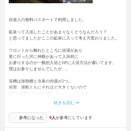
一見洗練されている館内ですが、湯治宿のシンプルさは残し
てある。
そして、ご主人の何気ない会話や、お料理、館内のあちこち
自遊人の無料パスポートで利用しました。
に、もてなしの心を感じます。
あー、こういう宿、探してました！
鉱泉って入浴したことがあまりなくどうなんだろう？
３泊目から２割引になるようです。湯治に行きたい宿リスト
と思ってましたがここの鉱泉に入って考え方変わりました。
に追加されました！
あとは、（部屋か湯上り処に）お水が置いてあれば、文句な
フロントから離れたところに浴場があり
いです！
更に行った沢に神殿があって入浴前に
お参りするのが一般的入浴とHPに入浴方法が書いてます。
僕はお参りしませんでしたが…。
浴槽は加熱槽と冷泉の内湯が2つ。
浴室、湯船ともにそれほど大きくないので
6名も浴室に入れば一杯になってしまいます。
温かい方は赤茶色のお湯ですが冷泉は割りと透明。
続きを読む
この2つを交互に繰り返し入浴するのが正しい入浴方法らしい
です。
参考になった
9人
が参考にしています
雪交じりの寒い日に行ったのですが
冷泉は痛いほどの冷たさでした。