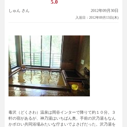
5.0
しゅん さん
2012年09月30日
入浴日：2012年09月13日(木)
毒沢（どくさわ）温泉は岡谷インターで降りて約１０分。３
軒の宿があるが、神乃湯はいちばん奥。手前の沢乃湯もなん
かボロい共同浴場みたいな佇まいでよさげだった。沢乃湯を