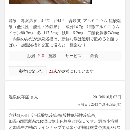
源泉 毒沢温泉 4.2℃ pH4.2 含鉄(Ⅱ)-アルミニウム-硫酸塩
泉（低張性・酸性・冷鉱泉） 成分14.7g 特徴アルミニウム
イオン80.2mg 鉄Ⅱ117.5mg 鉄Ⅲ 6.2mg 二酸化炭素749mg
内湯のみだが源泉浴槽は、新鮮な湯は透明で舐めると酸っ
ぱい 加温浴槽と交互に浸ると 極楽なり
5.0
-
-
-
お湯
施設
サービス
飲食
参考になった
21人
が参考にしています
-
温泉依存症 さん
2013年10月02日
入浴日：2013年09月05日(木)
含鉄(Ⅱ)-ｱﾙﾐﾆｳﾑ-硫酸塩冷鉱泉(酸性低張性冷鉱泉)
加温･循環濾過のお湯は黄土色無臭ﾇﾒﾘなしです。源泉小浴槽
と加温中浴槽のラインナップで源泉小浴槽は微黄色無臭ﾇﾒﾘな