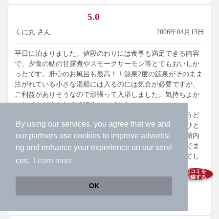
かすことのできないお湯なのです。どちらも武田信玄の隠し
5.0
湯といわれているだけあって、霊験あらたかなのでしょう。
効果抜群です。
くに丸 さん
2006年04月13日
ここのお湯の特徴は、薬湯といわれるほどの効能の良さでし
ょう。草津あたりのお湯はレモンに似たすっきりとした酸味
平日に泊まりました。値段のわりには食事も満足できる内容
の飲みやすい
で、夕食の鮎の甘露煮やスモークサーモン等とてもおいしか
口当たりで、以前から、お湯に天然蜂蜜を溶かして温泉レモ
ったです。肝心のお風呂も最高！！源泉2度の鉱泉がそのまま
ネードと称して冬場に売れば純自然飲料としてヒットするん
注がれている小さな湯船には入るのには気合が必要ですが、
じゃないかと、冗談にしていましたが、毒沢鉱泉のお湯の口
ご利益がありそうなので頑張って入浴しました。気持ちよか
当たりは、すっきりとした酸味の後から、渋さ、エグ味が押
ったですがまさしく修行みたいでした。
し寄せ、いかにも薬湯といった感じです。
また加温してある湯船のほうも湯が赤茶色で温度もちょうど
家人には、胃もたれに効くという評判で、ご近所の宿でペッ
By using our services, you agree that we and
良く長湯でき大変気持ちいいもので最高でした。難点をひと
トボトル詰めになっている源泉をお土産に買ってこさせられ
our
partners
use cookies to improve advertisi
つあげるとしたら今回は本館に泊まったのですが部屋や館内
ることが多いです。
に結構大きな変な虫が出没していました。山のほうなのでま
ng and enhance your experience on our servi
宿の方は車の酔い止めにいいらしく、車に乗るときは一杯飲
あこれはご愛嬌かもしれませんが気になる方は気になってし
ces.
Learn more
んでいくそうです（笑）。
まうと思います。
口コミを
でも私的にはトータル的に大変満足できる宿でした。
投稿する
なお、こちらで使って茶色に染まったタオルは、白濁するよ
OK
うな硫黄の温泉で使うとびっくりさせられてしまうのでご注
参考になった
9人
が参考にしています
意を。
私は、特に硫黄の成分の多い温泉でつかってしまったため、