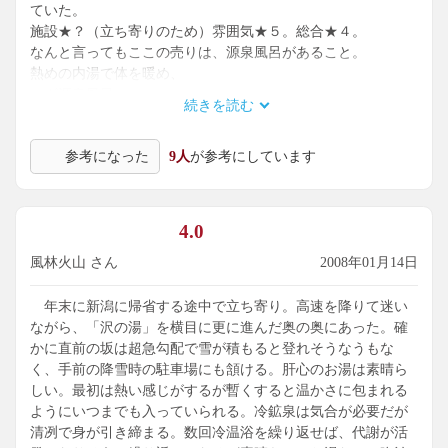
ていた。
施設★？（立ち寄りのため）雰囲気★５。総合★４。
なんと言ってもここの売りは、源泉風呂があること。
熱めの内湯で体を暖め、
いざ源泉風呂へ。
続きを読む
喉に痞えたものがとれるがごとくの入湯。
ピリヒヤ感がたまらない。ここでは茶褐色は前フリにすぎな
参考になった
9人
が参考にしています
い。
出たあとのポカポカ感も格別。
エントランス部で畳とその他内装の調和がみごと。
妙に癒された・・。
4.0
宿泊してみたくなりました・・。
風林火山 さん
2008年01月14日
（2008年3月29日）
年末に新潟に帰省する途中で立ち寄り。高速を降りて迷い
ながら、「沢の湯」を横目に更に進んだ奥の奥にあった。確
かに直前の坂は超急勾配で雪が積もると登れそうなうもな
く、手前の降雪時の駐車場にも頷ける。肝心のお湯は素晴ら
しい。最初は熱い感じがするが暫くすると温かさに包まれる
ようにいつまでも入っていられる。冷鉱泉は気合が必要だが
清冽で身が引き締まる。数回冷温浴を繰り返せば、代謝が活