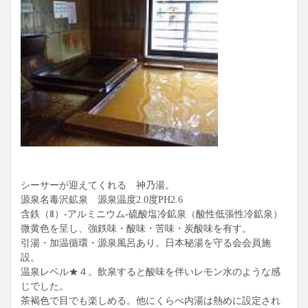
シーサーが迎えてくれる 神乃湯。
源泉名毒沢鉱泉 源泉温度2.0度PH2.6
含鉄（Ⅱ）-アルミニウム-硫酸塩冷鉱泉（酸性低張性冷鉱泉）
微黄色を呈し、強鉄味・酸味・苦味・炭酸味を有す。
引湯・加温循環・源泉風呂あり。日本秘湯を守る会会員施
設。
温泉レベル★４。飲泉すると酸味を伴いレモン水のような感
じでした。
茶褐色で目でも楽しめる。他にくらべ内湯は熱めに設定され