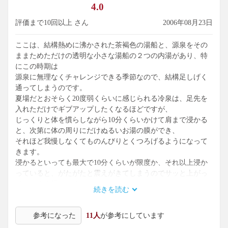
4.0
この鉱泉は飲めるのですが酸味があります。
評価まで10回以上 さん
2006年08月23日
飲んでも入っても効きそうな不思議な鉱泉でした。
ここは、結構熱めに沸かされた茶褐色の湯船と、源泉をその
【公式サイト】
ままためただけの透明な小さな湯船の２つの内湯があり、特
http://www.kaminoyu.com/
にこの時期は
源泉に無理なくチャレンジできる季節なので、結構足しげく
通ってしまうのです。
夏場だとおそらく20度弱くらいに感じられる冷泉は、足先を
入れただけでギブアップしたくなるほどですが、
じっくりと体を慣らしながら10分くらいかけて肩まで浸かる
と、次第に体の周りにだけぬるいお湯の膜ができ、
それほど我慢しなくてものんびりとくつろげるようになって
きます。
浸かるといっても最大で10分くらいが限度か、それ以上浸か
っていると、がたがたと震えがきてしまうのでサッと上がっ
てそのまま帰ります。
続きを読む
すると真夏の蒸し暑い陽気でも、２～３時間、汗ひとつかく
ことなく、快適に過ごせます。
参考になった
11人
が参考にしています
なので、ここと、八ヶ岳の中腹にある、渋、御殿湯の冷泉
（こちらは加熱すると白濁するお湯）は、私の暑さ対策に欠