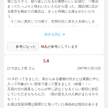
発になりそう。繰り返しになるが素晴らしいお湯だ、一晩泊
まってたっぷりと味わいたいと心から思った。諏訪湖に広が
る夜空を眺めての風呂は、きっと何物にも換えがたいだろ
う。
十二分に満足しての帰り、玄関付近に若主人夫婦らしき
者。目があっても何も言わず、女性は人が居るというのに掃
き掃除を続けている。心は冷えた。
続きを読む
参考になった
10人
が参考にしています
5.0
ひでぽん２世 さん
2007年11月11日
11/９行ってきました。表からみる建物の渋さとは裏腹に中に
入って印象がいい意味で違って驚きました（綺麗！！）
又宿の方の接客もこちらが申し訳なくなるぐらい親切に対応
していただきもちろん◎。（宿の若主人の人柄がまたＧＯＯ
Ｄ！！）
お湯は加温浴槽は循環だと知っていた為始めは抵抗がありま