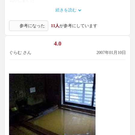
気がしました。
続きを読む
館内にはいたるところに神をお祭りするものが置いてあり、
人によっては抵抗があるかもしれません。
参考になった
11人
が参考にしています
ただ、このお湯を堪能すると、何かに感謝したくなる気持ち
はわかります。。。
4.0
しかも、住宅街からさほど離れていないのに、このすがすが
しい森の空気は何でしょう！
ぐらむ さん
2007年01月10日
新緑の季節だから？八ヶ岳や諏訪湖が近いから？神乃湯だか
ら？
ウグイスなどの野鳥の鳴き声が森にこだまし、朝は彼らのさ
えずりで目覚めました。
浴室、客室と、どこからか虫が入ってきますが、人間がお邪
魔しているのだから仕方ない思ってしまいます。
自然界に近すぎて露天風呂は作れないのかもしれないです
ね。
本館のお部屋は狭いですが、私には十分です。お値段もその
分お得です。
蒲団の上げ下ろしは自分でやります。到着時のお茶も自分で
入れましょう。