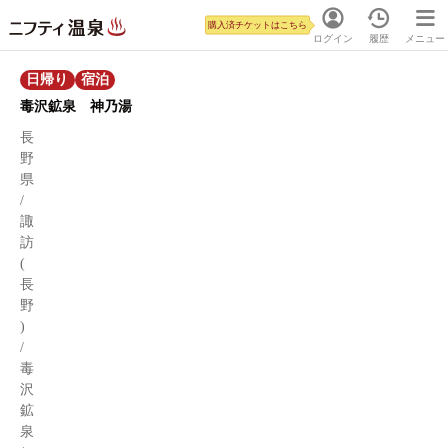
購入済チケットはこちら
ログイン
履歴
メニュー
日帰り
宿泊
毒沢鉱泉 神乃湯
長
野
県
/
諏
訪
(
長
野
)
/
毒
沢
鉱
泉