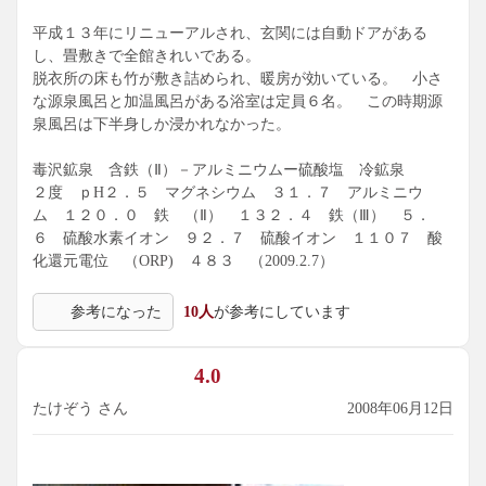
平成１３年にリニューアルされ、玄関には自動ドアがある
し、畳敷きで全館きれいである。
脱衣所の床も竹が敷き詰められ、暖房が効いている。 小さ
な源泉風呂と加温風呂がある浴室は定員６名。 この時期源
泉風呂は下半身しか浸かれなかった。
毒沢鉱泉 含鉄（Ⅱ）－アルミニウムー硫酸塩 冷鉱泉
２度 ｐH２．５ マグネシウム ３１．７ アルミニウ
ム １２０．０ 鉄 （Ⅱ） １３２．４ 鉄（Ⅲ） ５．
６ 硫酸水素イオン ９２．７ 硫酸イオン １１０７ 酸
化還元電位 （ORP) ４８３ （2009.2.7）
参考になった
10人
が参考にしています
4.0
たけぞう さん
2008年06月12日