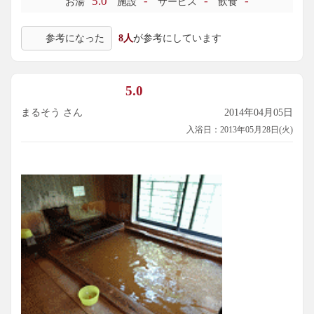
5.0
-
-
-
お湯
施設
サービス
飲食
した
参考になった
8人
が参考にしています
5.0
まるそう さん
2014年04月05日
入浴日：2013年05月28日(火)