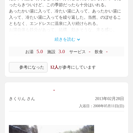
ったらきついけど、この季節だったら十分はいれる。
あったかい湯に入って、冷たい湯に入って、あったかい湯に
入って、冷たい湯に入ってを繰り返した。当然、のぼせるこ
ともなく、エンドレスに温泉に入り続けられる。
お湯自体も鉄分があって、結構、効きそうな、来る感じ。
お風呂から出た後は、体がすっきりして、肩こり解消にもな
続きを読む
った。
5.0
3.0
-
-
お湯
施設
サービス
飲食
参考になった
12人
が参考にしています
-
きくりん さん
2013年02月28日
入浴日：2008年05月11日(日)