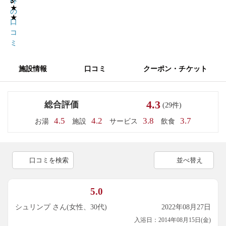
3
件
★
の
★
口
コ
ミ
施設情報
口コミ
クーポン・チケット
4.3
総合評価
(29件)
4.5
4.2
3.8
3.7
お湯
施設
サービス
飲食
口コミを検索
並べ替え
5.0
シュリンプ さん(女性、30代)
2022年08月27日
入浴日：2014年08月15日(金)