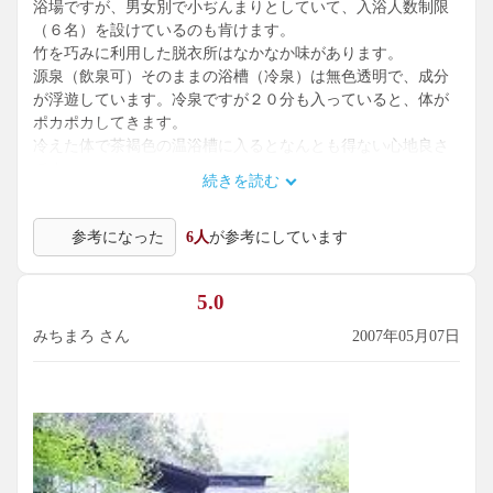
浴場ですが、男女別で小ぢんまりとしていて、入浴人数制限
（６名）を設けているのも肯けます。
竹を巧みに利用した脱衣所はなかなか味があります。
源泉（飲泉可）そのままの浴槽（冷泉）は無色透明で、成分
が浮遊しています。冷泉ですが２０分も入っていると、体が
ポカポカしてきます。
冷えた体で茶褐色の温浴槽に入るとなんとも得ない心地良さ
です。
続きを読む
ただ温浴槽は加温・循環しているのゆっくり入る気分にはな
れません。
参考になった
6人
が参考にしています
おまけに44℃と高温ですし・・・。
テラスに寝転がって、薫風を肌に感じながら、ムササビの親
子の様子を見ているときが至福の時間です。
5.0
みちまろ さん
2007年05月07日