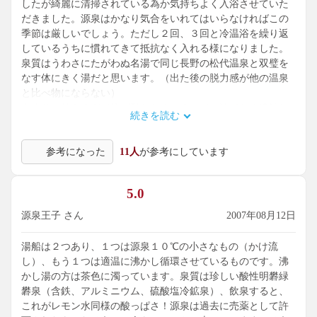
したが綺麗に清掃されている為か気持ちよく入浴させていた
だきました。源泉はかなり気合をいれてはいらなければこの
季節は厳しいでしょう。ただし２回、３回と冷温浴を繰り返
しているうちに慣れてきて抵抗なく入れる様になりました。
泉質はうわさにたがわぬ名湯で同じ長野の松代温泉と双璧を
なす体にきく湯だと思います。（出た後の脱力感が他の温泉
と比べ物にならない）
あまりに効きすぎて体が動かなくなるので１泊でなく連泊し
続きを読む
てゆっくりするのがベストでしょう。
食事はボリュームたっぷりながら体にやさしい素材を駆使し
参考になった
11人
が参考にしています
ており特に白米が大変おいしかった。（おひつでおかわりし
て２杯まるまる食べてしまった・・・）
5.0
お湯良し、飯よし、対応よしおまけに値段よし（安すぎる）
で言う事なし。１０点くらいつけたい素晴らしい宿でした。
源泉王子 さん
2007年08月12日
湯船は２つあり、１つは源泉１０℃の小さなもの（かけ流
し）、もう１つは適温に沸かし循環させているものです。沸
かし湯の方は茶色に濁っています。泉質は珍しい酸性明礬緑
礬泉（含鉄、アルミニウム、硫酸塩冷鉱泉）、飲泉すると、
これがレモン水同様の酸っぱさ！源泉は過去に売薬として許