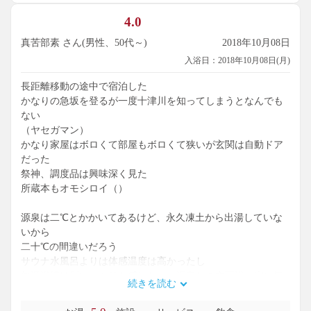
4.0
真苦部素 さん(男性、50代～)
2018年10月08日
入浴日：2018年10月08日(月)
長距離移動の途中で宿泊した
かなりの急坂を登るが一度十津川を知ってしまうとなんでも
ない
（ヤセガマン）
かなり家屋はボロくて部屋もボロくて狭いが玄関は自動ドア
だった
祭神、調度品は興味深く見た
所蔵本もオモシロイ（）
源泉は二℃とかかいてあるけど、永久凍土から出湯していな
いから
二十℃の間違いだろう
サウナ水風呂よりは体感温度は高かったし
加温浴槽は別にヘタリを感じない。源泉との交互浴は実に気
続きを読む
持ち良かった
なんのかんの言いながら到着から翌日出立まで計五回も入湯