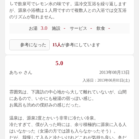
しで飲泉可でレモン水の味です。温冷交互浴を繰り返します
が、源泉小浴槽は１人用ですので複数人との入浴では交互浴
のリズムが取れません。
3.0
-
-
-
お湯
施設
サービス
飲食
参考になった
15人
が参考にしています
5.0
あちゃ さん
2013年08月13日
入浴日：2013年06月01日(土)
雰囲気は、下諏訪の中心地から大して離れていないが、山間
にあるので、いかにも秘湯の宿っぽい感じ。
お風呂も渋めの僕好みの感じだった。
温泉は、源泉2度とかいう非常に冷たい冷泉。
冷たすぎて、僕が入った時には、余り積極的に源泉に入る人
はいなかった（女湯の方では誰も入らなかったそう）。
だが、我慢して入ると冷たいけれどこれが気持ち良い。冬だ