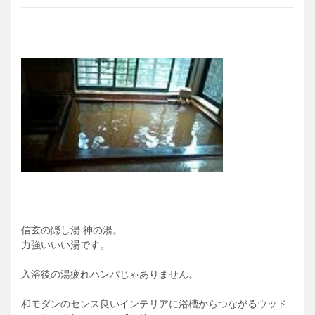
ぴりもする。酸性湯というと草津や蔵王みたいに白濁のお湯
というイメージなので鉄っぽくてサビ色の酸性湯なんて初め
てで妙な感じ。でもなんだかすごく効能がありそうであった
かいお湯と交互にだいぶ長湯してしまった。
湯上がりに渡り廊下の竹製のベンチに座って涼んでいると、
風鈴がチリンチリンと鳴って木立からの風が当たり気持ちい
い。９月だと言うのにまだ３０度以上ある猛暑日。でもここ
は別世界、、、。ああいいお湯でした。
畳敷きの休憩スペースでうちわを使ってひと休み。開け放た
れた窓の外は緑の木々。ゆったりまったりのすばらしい湯上
がりです。一画には仏壇？のようなものが。板張りの洋間に
はジャズが流れています。作務衣を着た男性がウロウロして
いる。ここの主人のようだ。あのジャズの部屋は彼のセンス
なのかな。
信玄の隠し湯 神の湯。
力強いいい湯です。
自遊人のクーポンにて無料。
入浴後の湯疲れハンパじゃありません。
和モダンのセンス良いインテリアに浴槽からつながるウッド