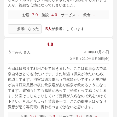
んが、複雑な心境になってしまいました。
3.0
4.0
-
-
お湯
施設
サービス
飲食
参考になった
15人
が参考にしています
4.0
うーみん さん
2010年11月26日
入浴日：2010年11月26日(金)
今回は日帰りで利用させて頂きました。ここは鉱泉なので源
泉自体はとても冷たいです。また加温（源泉が冷たいため）
循環してます。浴室は源泉風呂（当然冷たいです）と主浴槽
があり源泉風呂の横に飲泉場があり鉱泉が飲めるようになっ
てます。建物もとても風情があって（秘湯）って感じがしま
す。浴室はこじんまりしていて定員が六名なので気をつけて
下さい。それとちょっと苦言を一つ、ここの御主人はかなり
愛想が悪く客商売に携わるべきではないと思います。
5.0
5.0
3.0
-
お湯
施設
サービス
飲食