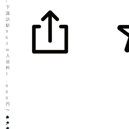
/
下
諏
訪
駅
9
6
3
m
入
浴
料
1
,
0
0
0
円
〜
★
4
2
★
.
9
★