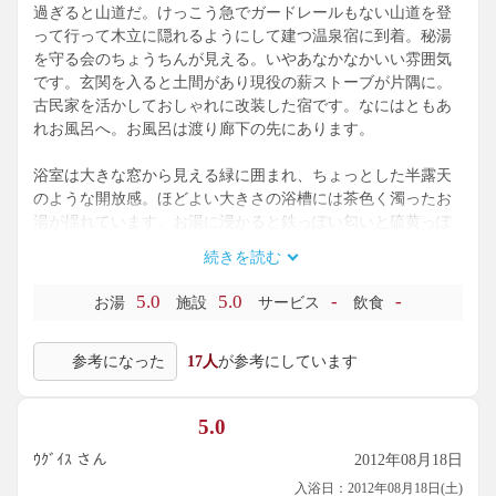
過ぎると山道だ。けっこう急でガードレールもない山道を登
って行って木立に隠れるようにして建つ温泉宿に到着。秘湯
を守る会のちょうちんが見える。いやあなかなかいい雰囲気
です。玄関を入ると土間があり現役の薪ストーブが片隅に。
古民家を活かしておしゃれに改装した宿です。なにはともあ
れお風呂へ。お風呂は渡り廊下の先にあります。
浴室は大きな窓から見える緑に囲まれ、ちょっとした半露天
のような開放感。ほどよい大きさの浴槽には茶色く濁ったお
湯が揺れています。お湯に浸かると鉄っぽい匂いと硫黄っぽ
い匂い。ちょっとサラスベ感。源泉は冷たいので沸かしてい
続きを読む
ますが、右に小さな湯船がありここに加温なしの源泉が。こ
の湯船には飲泉用のチョロチョロと流れる源泉が注ぎ込まれ
5.0
5.0
-
-
お湯
施設
サービス
飲食
ています。
参考になった
17人
が参考にしています
まずは飲んでみる。うううっすごくすっぱい！そのうえまず
い。へんな味。男女ともに貸切状態だったのでダンナに「飲
んでみた？」と声をかける。そんなにまずくはないと言う。
5.0
そうかね。そしてその源泉に入ってみる。湯船が小さく隣か
ら「お前入れるか」と失礼な声。
ｳｸﾞｲｽ さん
2012年08月18日
身を沈めると、うーん冷たいけどじわじわ気持ちいい。ぴり
入浴日：2012年08月18日(土)