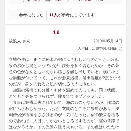
参考になった
11人
が参考にしています
4.0
放浪人 さん
2010年05月14日
入浴日：2010年04月24日(土)
立地条件は、まさに秘湯の宿にふさわしいものだった。冷鉱
泉の沸かし湯というのだが、鉄分を多く含むためか、その茶
色の色がなんともいえない感じを醸し出している。横に小さ
な湯船が付いていて、これが源泉浴槽。湧出温度が2度という
のだが、身を入れると肌が切れるように冷たい。
加温の浴槽で10分近くも体を温めて入っても、同じ状態。
とても全身をつけられず、腰まででギブアップした。
食事は結構工夫されていて、海のものがないのが、秘湯の
宿にふさわしかった。ただ、玄関のところに祭壇があり、夕
刻僧侶が祈祷をささげるのが、気になった。宿の繁栄を祈る
のであれば、人目につかないところでするのが、宿の常識で
はなかろうか。その光景を嫌う人もいる。その点はいただけ