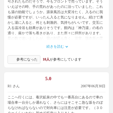
可されたものだそうで、今もフロントで売っています。そう
いえばその時、手の荒れがあったのに治っていました、これ
も湯の効能でしょうか。源泉風呂は大変冷たく、入るのに我
慢が必要ですが、いったん入ると気になりません。続けて沸
かし湯に入ると、何とも刺激的、気持ちがいいです。交互に
入る温冷浴も効果がありそうです。館内は「神乃湯」の名の
通り、厳かで落ち着きがあり、また所々に拝所があります。
星の数で迷いましたが、宿の対応も良く、浴室、脱衣所の雰
囲気も洗練されていて好感を持ち、５にしました。宿へのア
続きを読む
クセスですが、国道の旧道から急坂を登った一番上にありま
す。
参考になった
10人
が参考にしています
5.0
R1 さん
2007年06月30日
ここへ行くには、毒沢鉱泉の中でも一番高台にあるので車の
場合車一台分しか通れなく、さらにはそこそこ急な坂をのぼ
らなければならないので対向車には注意が必要です。（３０