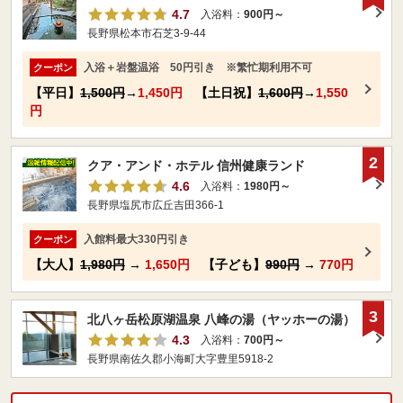
4.7
入浴料：
900円～
長野県松本市石芝3-9-44
入浴＋岩盤温浴 50円引き ※繁忙期利用不可
クーポン
【平日】
1,500円
→
1,450円
【土日祝】
1,600円
→
1,550
円
2
クア・アンド・ホテル 信州健康ランド
4.6
入浴料：
1980円～
長野県塩尻市広丘吉田366-1
入館料最大330円引き
クーポン
【大人】
1,980円
→
1,650円
【子ども】
990円
→
770円
3
北八ヶ岳松原湖温泉 八峰の湯（ヤッホーの湯）
4.3
入浴料：
700円～
長野県南佐久郡小海町大字豊里5918-2