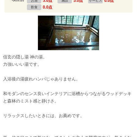
5.0点
5.0点
0.0点
お湯
施設
サービス
0.0点
飲食
信玄の隠し湯 神の湯。
力強いいい湯です。
入浴後の湯疲れハンパじゃありません。
和モダンのセンス良いインテリアに浴槽からつながるウッドデッキ
と森林のミスト感と静けさ。
リラックスしたいときには、お薦めです。