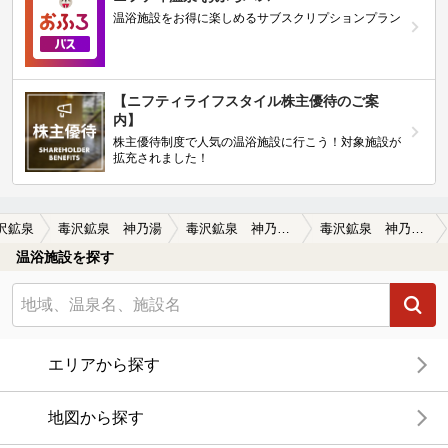
温浴施設をお得に楽しめるサブスクリプションプラン
【ニフティライフスタイル株主優待のご案
内】
株主優待制度で人気の温浴施設に行こう！対象施設が
拡充されました！
沢鉱泉
毒沢鉱泉 神乃湯
毒沢鉱泉 神乃湯の口コミ一覧
毒沢鉱泉 神乃湯の口コミ 湯疲れ
温浴施設を探す
エリアから探す
地図から探す