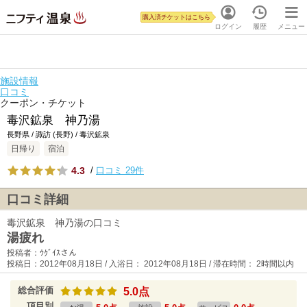
購入済チケットはこちら
ログイン
履歴
メニュー
施設情報
口コミ
クーポン・チケット
毒沢鉱泉 神乃湯
長野県 / 諏訪 (長野) / 毒沢鉱泉
日帰り
宿泊
4.3
/
口コミ 29件
口コミ詳細
毒沢鉱泉 神乃湯の口コミ
湯疲れ
投稿者：ｳｸﾞｲｽさん
投稿日：2012年08月18日 / 入浴日： 2012年08月18日 / 滞在時間： 2時間以内
総合評価
5.0点
項目別