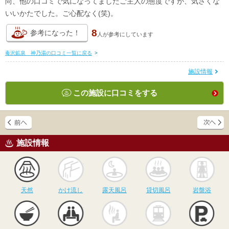
尚、他の口コミで気になってましたご主人の態度ですが、気さくな
いいかたでした。ご心配なく(笑)。
8
参考になった！
人が
参考にしています
毒沢鉱泉 神乃湯の口コミ一覧に戻る
>
施設情報
この施設に口コミをする
施設情報
天然
かけ流し
露天風呂
貸切風呂
岩
天然
かけ流し
露天風呂
貸切風呂
岩盤浴
食事
休憩
サウナ
駅近
駐