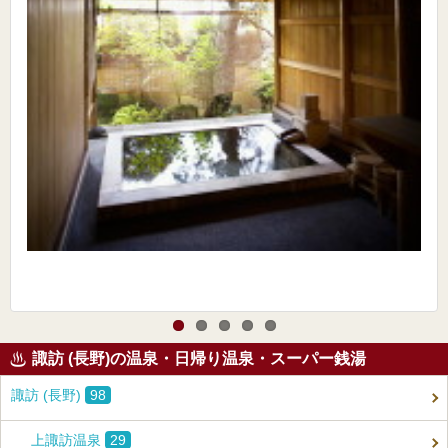
諏訪 (長野)の温泉・日帰り温泉・スーパー銭湯
諏訪 (長野)
98
上諏訪温泉
29