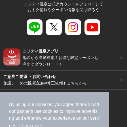
ニフティ温泉公式アカウントをフォローして
おトク情報やクーポン情報を受け取ろう
ニフティ温泉アプリ
地図から温泉検索！お得な限定クーポンも！
今すぐダウンロード！
ご意見ご要望 ・お問い合わせ
施設データの新規追加や修正依頼もこちらから
スマートフォン
/
PC
加盟店募集（資料請求）
広告出稿のご案内
By using our services, you agree that we and
our
partners
use cookies to improve advertisi
利用規約
ライフスタイルMEMBERS+規約
ng and enhance your experience on our servi
特定商取引法に基づく表記
ヘルプ
採用情報
ces.
Learn more