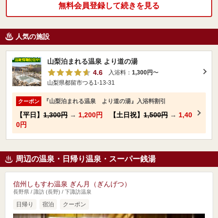
無料会員登録して続きを見る
人気の施設
山梨泊まれる温泉 より道の湯
4.6
入浴料：
1,300円
〜
山梨県都留市つる1-13-31
『山梨泊まれる温泉 より道の湯』入浴料割引
クーポン
【平日】
1,300円
→
1,200円
【土日祝】
1,500円
→
1,40
0円
周辺の温泉・日帰り温泉・スーパー銭湯
信州しもすわ温泉 ぎん月（ぎんげつ）
長野県 / 諏訪 (長野) / 下諏訪温泉
日帰り
宿泊
クーポン