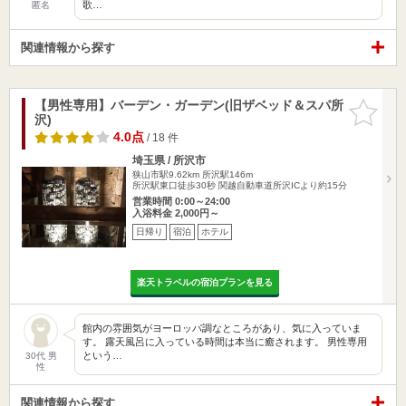
歌…
匿名
関連情報から探す
【男性専用】バーデン・ガーデン(旧ザベッド＆スパ所
お気に入
沢)
りに追加
4.0点
/ 18 件
埼玉県 / 所沢市
狭山市駅9.62km
所沢駅146m
所沢駅東口徒歩30秒 関越自動車道所沢ICより約15分
営業時間 0:00～24:00
入浴料金 2,000円～
日帰り
宿泊
ホテル
楽天トラベルの宿泊プランを見る
館内の雰囲気がヨーロッパ調なところがあり、気に入っていま
す。 露天風呂に入っている時間は本当に癒されます。 男性専用
という…
30代 男
性
関連情報から探す