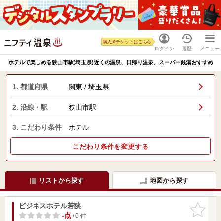
購入済チケットはこちら
ログイン
履歴
メニュー
ホテルで楽しめる狭山市駅(埼玉県)近くの温泉、日帰り温泉、スーパー銭湯おすすめ
1. 都道府県
関東 / 埼玉県
2. 沿線・駅
狭山市駅
3. こだわり条件
ホテル
こだわり条件を変更する
リストから探す
地図から探す
ビジネスホテル若狭
お気に入
りに追加
-点
/ 0 件