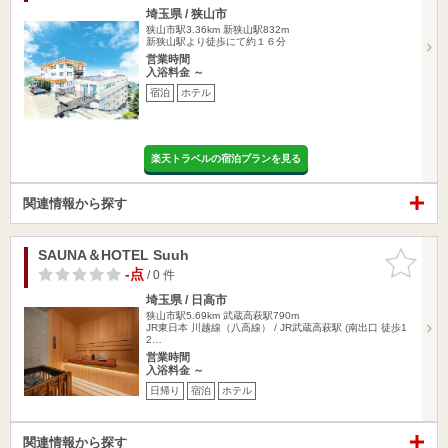
埼玉県 / 狭山市
狭山市駅3.36km
新狭山駅832m
新狭山駅より徒歩にて約１６分
営業時間
入浴料金 ～
宿泊
ホテル
楽天トラベルの宿泊プランを見る
関連情報から探す
SAUNA＆HOTEL Suuh
お気に入
りに追加
-点
/ 0 件
埼玉県 / 日高市
狭山市駅5.69km
武蔵高萩駅790m
JR東日本 川越線（八高線） / JR武蔵高萩駅 (南出口 徒歩1
2…
営業時間
入浴料金 ～
日帰り
宿泊
ホテル
関連情報から探す