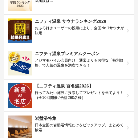
気施設は…
ニフティ温泉 サウナランキング2026
おふろ好きユーザーの投票により、全国No.1サウナが
決定！
ニフティ温泉プレミアムクーポン
ノジマモバイル会員向け 通常よりもお得な「特別価
格」で人気の温泉を満喫できる！
【ニフティ温泉 百名湯2026】
行ってみたい施設に投票してプレゼントを当てよう！
（全10回開催 / 合計260名様）
岩盤浴特集
日本全国の岩盤浴情報だけをピックアップ。まとめて
検索！