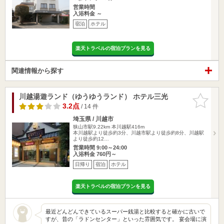
営業時間
入浴料金 ～
宿泊
ホテル
楽天トラベルの宿泊プランを見る
関連情報から探す
川越湯遊ランド（ゆうゆうランド） ホテル三光
お気に入
りに追加
3.2点
/ 14 件
埼玉県 / 川越市
狭山市駅9.22km
本川越駅416m
本川越駅より徒歩約3分、川越市駅より徒歩約8分、川越駅
より徒歩約12…
営業時間 9:00～24:00
入浴料金 760円～
日帰り
宿泊
ホテル
楽天トラベルの宿泊プランを見る
最近どんどんできているスーパー銭湯と比較すると確かに古いで
すが、昔の「ラドンセンター」といった雰囲気です。 宴会場に演