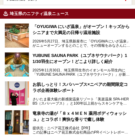
埼玉県のニフティ温泉ニュース
「OYUGIWA にいざ温泉」がオープン！キッズから
シニアまで大満足の日帰り温浴施設
2026年5月27日、埼玉県新座市に「OYUGIWA にいざ温泉」
がニューオープンするとのことで、その情報をみなさんにい
ち早くお伝えしようとひと足お先に取材訪問。
YUBUNE SAUNA PARK（ユブネサウナパーク）1
メインとなる黒湯の天然温泉や本格的なサウナをはじめ、4
1/30羽生にオープン！どこより詳しく紹介
種類のリラックスルームやお食事処、他施設とは一線を画す
キッズコーナーなど、施設の隅々までたっぷりとチェックし
2025年11月30日、埼玉県羽生市のイオンモール羽生内に
てきました！
「YUBUNE SAUNA PARK（ユブネサウナパーク）」が新規
オープン！
お肌しっとり！スパハーブス×ニベアの期間限定コ
今年の4月1日から楽久屋グループの一員となった「湯舞音
ラボ企画体験レポート
（ユブネ）」が新ブランド「YUBUNE SAUNA PARK」を立
ち上げました。
さいたま最大級の新感覚温泉リゾート「美楽温泉 SPA-HER
湯舞音らしいサウナにこだわった遊び心満点の"銭湯×屋外サ
BS（スパハーブス）」と100年以上前からスキンケアを考
ウナ"施設で、男女別のお風呂のほか、水着やサウナ着で楽
案してきた「ニベア」が、期間限定でコラボ企画を開催中。
しめる男女共用屋外サウナや飲食できるととのいスペースな
読者モデルやインスタグラマーとして活躍している、美容＆
ど、ユニークなポイントがいっぱい！
竜泉寺の湯が「８ｘ４ＭＥＮ 薬用ボディウォッシ
スパ大好きの畑瀬愛さんと取材してきました。
オープン前取材に行ってきましたので、早速どこより詳しく
ュ」とコラボ！爽快な香りで癒し体験
紹介しちゃいます！
───
提供元：ニベア花王株式会社【PR】
提供元：ニベア花王株式会社【PR】
この記事はニベア花王株式会社商品のPRイベントレポート
この記事はニベア花王株式会社商品のPRイベントレポート