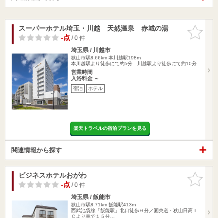
スーパーホテル埼玉・川越 天然温泉 赤城の湯
お気に入
りに追加
-点
/ 0 件
埼玉県 / 川越市
狭山市駅8.66km
本川越駅198m
本川越駅より徒歩にて約5分 川越駅より徒歩にて約10分
営業時間
入浴料金 ～
宿泊
ホテル
楽天トラベルの宿泊プランを見る
関連情報から探す
ビジネスホテルおがわ
お気に入
りに追加
-点
/ 0 件
埼玉県 / 飯能市
狭山市駅8.71km
飯能駅413m
西武池袋線「飯能駅」北口徒歩６分／圏央道・狭山日高Ｉ
Ｃより車で１５分…