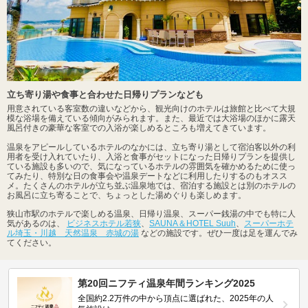
立ち寄り湯や食事と合わせた日帰りプランなども
用意されている客室数の違いなどから、観光向けのホテルは旅館と比べて大規
模な浴場を備えている傾向がみられます。また、最近では大浴場のほかに露天
風呂付きの豪華な客室での入浴が楽しめるところも増えてきています。
温泉をアピールしているホテルのなかには、立ち寄り湯として宿泊客以外の利
用者を受け入れていたり、入浴と食事がセットになった日帰りプランを提供し
ている施設も多いので、気になっているホテルの雰囲気を確かめるために使っ
てみたり、特別な日の食事会や温泉デートなどに利用したりするのもオスス
メ。たくさんのホテルが立ち並ぶ温泉地では、宿泊する施設とは別のホテルの
お風呂に立ち寄ることで、ちょっとした湯めぐりも楽しめます。
狭山市駅のホテルで楽しめる温泉、日帰り温泉、スーパー銭湯の中でも特に人
気があるのは、
ビジネスホテル若狭
、
SAUNA＆HOTEL Suuh
、
スーパーホテ
ル埼玉・川越 天然温泉 赤城の湯
などの施設です。ぜひ一度は足を運んでみ
てください。
第20回ニフティ温泉年間ランキング2025
全国約2.2万件の中から頂点に選ばれた、2025年の人