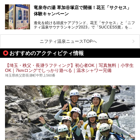
記事です。
記事です。
竜泉寺の湯 草加谷塚店で開催！花王「サクセス」
ーーー
体験キャンペーン
注目のボディウォッシュアイテム「８ｘ４ＭＥＮ 薬用ボデ
ィウォッシュ」と「ニフティ温泉年間ランキング2021」で
進化を続ける頭皮ケアブランド、花王「サクセス」と「ニフ
全国総合2位にランクインした人気温浴施設「竜泉寺の湯 草
ティ温泉サウナランキング2023」で「SUCCESS賞」を獲
加谷塚店」がコラボイベントを期間限定で開催中ということ
得した人気温浴施設「竜泉寺の湯 草加谷塚店」がコラボイ
で早速訪問！
ベントを開催。
気になるその内容をチェックしてきました！
ニフティ温泉ニュースTOPへ
早速訪問し、気になるその内容を取材してきました！
おすすめのアクティビティ情報
───
提供元：花王株式会社【PR】
この記事は花王株式会社商品のPRイベントレポート記事で
【埼玉・秩父・長瀞ラフティング】初心者OK｜写真無料｜小学生
す。
OK｜7kmロングでしっかり遊べる｜温水シャワー完備
埼玉県秩父郡長瀞町中野上560番