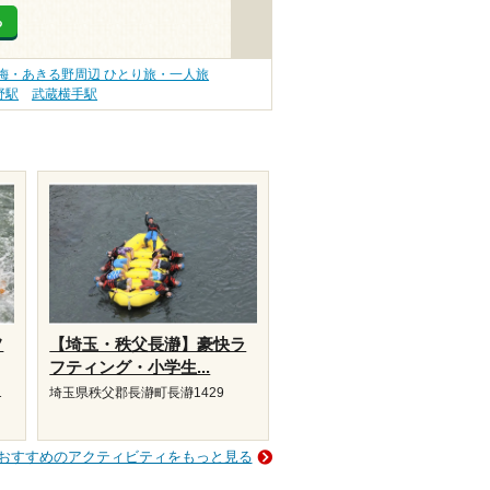
る
梅・あきる野周辺 ひとり旅・一人旅
野駅
武蔵横手駅
フ
【埼玉・秩父長瀞】豪快ラ
フティング・小学生...
1
埼玉県秩父郡長瀞町長瀞1429
おすすめのアクティビティをもっと見る