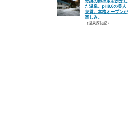
奇跡の御神水を沸かし
た温泉。pH9.6の美人
泉質。本格オープンが
楽しみ。
（温泉探訪記）