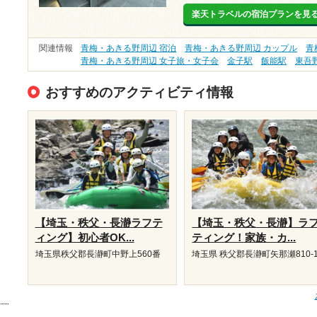
楽天トラベルの宿泊プランを見
関連情報
青梅・あきる野周辺 宿泊
青梅・あきる野周辺 カップル
青
青梅・あきる野周辺 女子旅・女子会
金子駅
飯能駅
東吾
おすすめのアクティビティ情報
【埼玉・秩父・長瀞ラフテ
【埼玉・秩父・長瀞】ラ
ィング】初心者OK...
ティング！家族・カ...
埼玉県秩父郡長瀞町中野上560番
埼玉県 秩父郡長瀞町矢那瀬810-