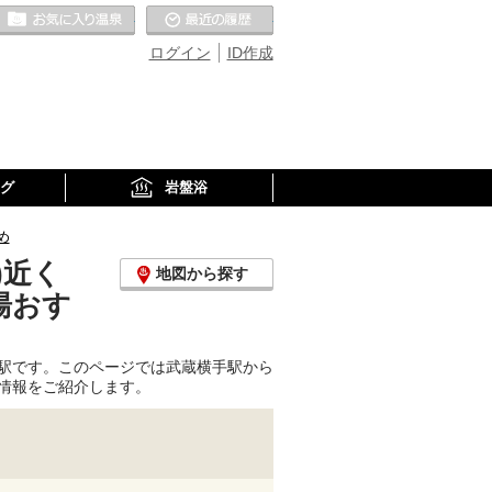
お気に入りの温泉
最近の履歴
ログイン
ID作成
グ
岩盤浴
め
)近く
地図から探す
湯おす
駅です。このページでは武蔵横手駅から
情報をご紹介します。