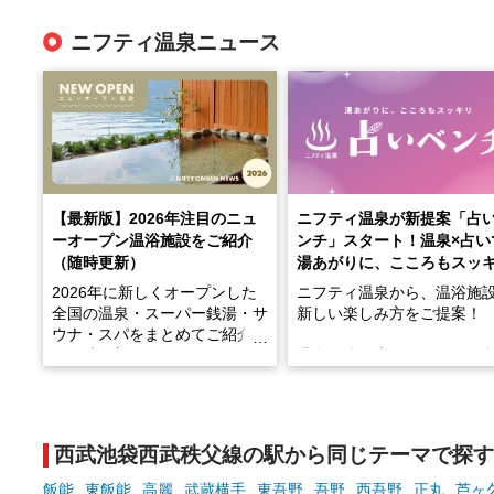
ニフティ温泉ニュース
【最新版】2026年注目のニュ
ニフティ温泉が新提案「占
ーオープン温浴施設をご紹介
ンチ」スタート！温泉×占い
（随時更新）
湯あがりに、こころもスッ
2026年に新しくオープンした
ニフティ温泉から、温浴施
全国の温泉・スーパー銭湯・サ
新しい楽しみ方をご提案！
ウナ・スパをまとめてご紹介！
※随時更新しています
温泉で体を癒したあとに、
でこころもスッキリ──そん
天然温泉や露天風呂、注目のサ
新体験が楽しめる「占いベ
ウナなど、こだわりの魅力がつ
チ」を展開中♨
まったスポットが続々登場して
西武池袋西武秩父線の駅から同じテーマで探す
います。
手相やタロットなど気軽に
現地取材記事もあわせて紹介し
める占いで、“ととのう”お
飯能
東飯能
高麗
武蔵横手
東吾野
吾野
西吾野
正丸
芦ヶ