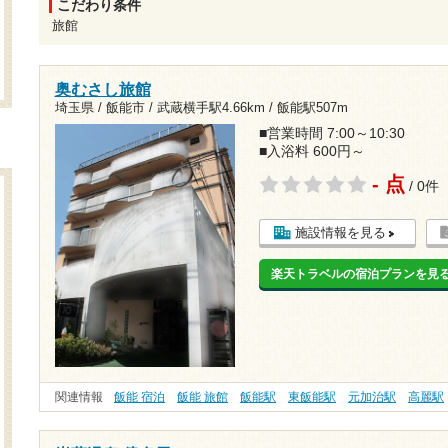
こだわり条件
旅館
奥むさし旅館
埼玉県 / 飯能市 /
武蔵横手駅4.66km
/
飯能駅507m
■営業時間 7:00～10:30
■入浴料 600円～
- 点
/ 0件
施設情報を見る
楽天トラベルの宿泊プランを見
関連情報
飯能 宿泊
飯能 旅館
飯能駅
東飯能駅
元加治駅
高麗駅