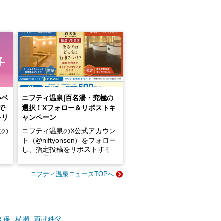
いベ
ニフティ温泉|百名湯・究極の
で
選択！Xフォロー＆リポストキ
キリ
ャンペーン
設の
ニフティ温泉のX公式アカウン
ト（@niftyonsen）をフォロー
し、指定投稿をリポストする
占い
と、抽選で各回26（ふろ）名
な
様（合計260名様）に選べるe-
ニフティ温泉ニュースTOPへ
ン
GIFT500円分をプレゼントい
たします。
楽し
ふろ
久保
横瀬
西武秩父