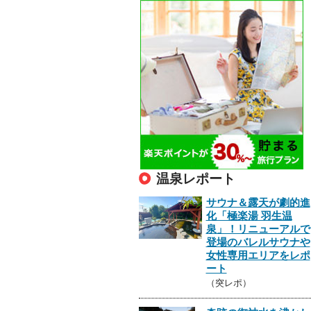
温泉レポート
サウナ＆露天が劇的進
化「極楽湯 羽生温
泉」！リニューアルで
登場のバレルサウナや
女性専用エリアをレポ
ート
（突レポ）