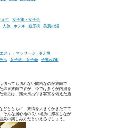
冷え性
女子旅・女子会
一人旅
ホテル
糖尿病
美肌の湯
エステ・マッサージ
冷え性
テル
女子旅・女子会
子連れOK
は切っても切れない間柄なのが旅館で
た温泉旅館ですが、今では多くが内湯を
た最近は、露天風呂付き客室を備えた施
などとともに、旅情を大きくかきたてて
。そんな居心地の良い場所に滞在しなが
温泉の楽しみ方だといえるでしょう。