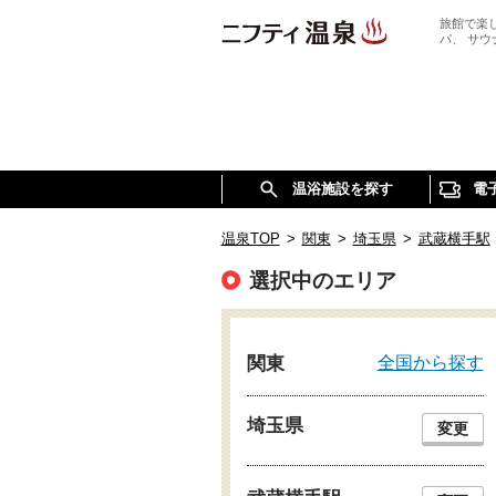
旅館で楽
パ、 サ
温浴施設を探す
電
温泉TOP
>
関東
>
埼玉県
>
武蔵横手駅
選択中のエリア
全国から探す
関東
埼玉県
変更