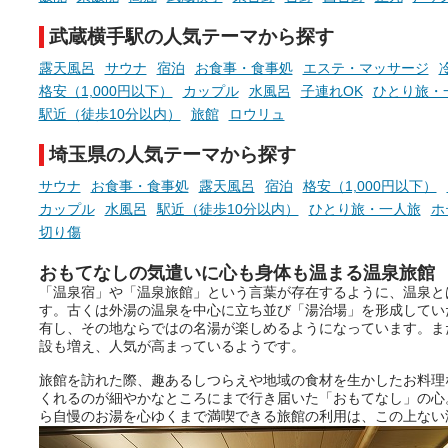
ていますので、気になる施設は
時間を、もっと特別に。
ぜひチェックして次のおでかけ
武蔵横手駅の人気テーマから探す
先の参考にしてみてください
ね。
露天風呂
サウナ
宿泊
お食事・食事処
エステ・マッサージ
格安（1,000円以下）
カップル
水風呂
子連れOK
ひとり旅・
駅近（徒歩10分以内）
旅館
ロウリュ
埼玉県の人気テーマから探す
サウナ
お食事・食事処
露天風呂
宿泊
格安（1,000円以下）
カップル
水風呂
駅近（徒歩10分以内）
ひとり旅・一人旅
ホ
切り傷
おもてなしの気遣いに心も身体も温まる温泉旅館
「温泉宿」や「温泉旅館」という言葉が存在するように、温泉と
す。古くは外湯の温泉を中心に立ち並び「湯治場」を形成してい
有し、その地ならではの名湯が楽しめるようになっています。ま
設も増え、人気が高まっているようです。
旅館を訪れた際、趣あるしつらえや地域の食材を生かしたお料理
くれるのが細やかなところにまで行き届いた「おもてなし」の心
ら自慢のお湯を心ゆくまで満喫できる旅館の利用は、この上ない