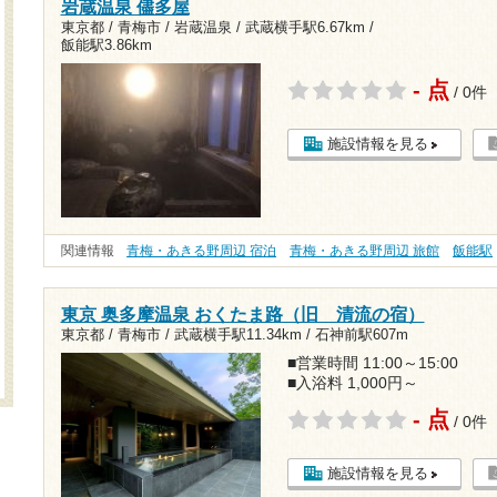
岩蔵温泉 儘多屋
東京都 / 青梅市 / 岩蔵温泉 /
武蔵横手駅6.67km
/
飯能駅3.86km
- 点
/ 0件
施設情報を見る
関連情報
青梅・あきる野周辺 宿泊
青梅・あきる野周辺 旅館
飯能駅
東京 奥多摩温泉 おくたま路（旧 清流の宿）
東京都 / 青梅市 /
武蔵横手駅11.34km
/
石神前駅607m
■営業時間 11:00～15:00
■入浴料 1,000円～
- 点
/ 0件
施設情報を見る