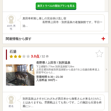
楽天トラベルの宿泊プランを見る
真田幸村推し推しの完全掛け流し宿
長野県上田市・別所温泉の老舗旅館です。平日一
泊…
40代 男
性
関連情報から探す
石湯
お気に入
りに追加
3.0点
/ 32 件
長野県 / 上田市 / 別所温泉
下之郷駅5.77km
別所温泉駅728m
上田交通別所線別所温泉駅から徒歩7分上信越自動車道上
田菅平ICから1…
営業時間 6:30～21:30
入浴料金 300円～
別所温泉はさすがにわざわざ西日本から御客さんが来るだけのこ
とはありますね。雰囲氣はとても良いです。この施設も出湯を綺
麗にシ…
匿名