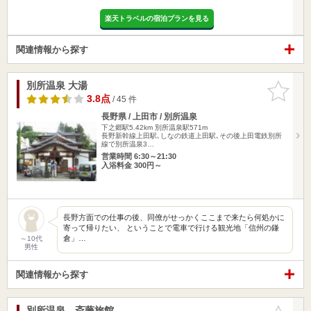
楽天トラベルの宿泊プランを見る
関連情報から探す
別所温泉 大湯
お気に入
りに追加
3.8点
/ 45 件
長野県 / 上田市 / 別所温泉
下之郷駅5.42km
別所温泉駅571m
長野新幹線上田駅､しなの鉄道上田駅､その後上田電鉄別所
線で別所温泉3…
営業時間 6:30～21:30
入浴料金 300円～
長野方面での仕事の後、同僚がせっかくここまで来たら何処かに
寄って帰りたい、 ということで電車で行ける観光地「信州の鎌
倉」…
～10代
男性
関連情報から探す
別所温泉 斎藤旅館
お気に入