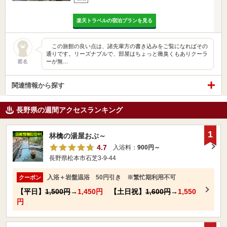
楽天トラベルの宿泊プランを見る
この旅館の良い点は、諸先輩方の書き込みをご覧になればその
通りです。リーズナブルで、部屋はちょっと黴臭くもありクーラ
ーが無…
匿名
関連情報から探す
長野県の週間アクセスランキング
1
林檎の湯屋おぶ～
4.7
入浴料：
900円～
長野県松本市石芝3-9-44
入浴＋岩盤温浴 50円引き ※繁忙期利用不可
クーポン
【平日】
1,500円
→
1,450円
【土日祝】
1,600円
→
1,550
円