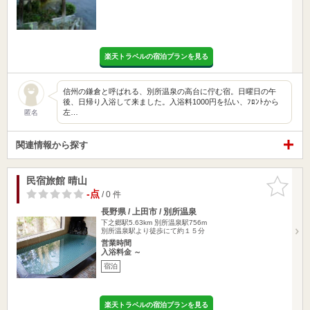
楽天トラベルの宿泊プランを見る
信州の鎌倉と呼ばれる、別所温泉の高台に佇む宿。日曜日の午
後、日帰り入浴して来ました。入浴料1000円を払い、ﾌﾛﾝﾄから
左…
匿名
関連情報から探す
民宿旅館 晴山
お気に入
りに追加
-点
/ 0 件
長野県 / 上田市 / 別所温泉
下之郷駅5.63km
別所温泉駅756m
別所温泉駅より徒歩にて約１５分
営業時間
入浴料金 ～
宿泊
楽天トラベルの宿泊プランを見る