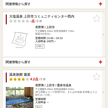
関連情報から探す
大塩温泉 上田市コミュニティセンター西内
お気に入
りに追加
-点
/ 0 件
長野県 / 上田市
下之郷駅8.44km
別所温泉駅5.72km
国道254号沿い
営業時間 13:00～19:15
入浴料金 100円～
日帰り
関連情報から探す
温泉旅館 遊楽
お気に入
りに追加
4.2点
/ 5 件
長野県 / 上田市 / 霊泉寺温泉
下之郷駅8.46km
別所温泉駅6.51km
JR上田駅よりバス利用70分、または中央線 松本駅より上
田行きバス利…
営業時間
入浴料金 ～
宿泊