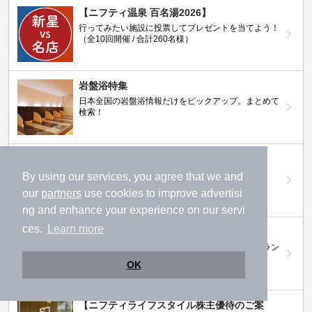
【ニフティ温泉 百名湯2026】
行ってみたい施設に投票してプレゼントを当てよう！
（全10回開催 / 合計260名様）
岩盤浴特集
日本全国の岩盤浴情報だけをピックアップ。まとめて
検索！
ニフティ温泉ニュース
温泉にもっと行きたくなる！お得な情報を掲載中
By using our services, you agree that we and
our
partners
use cookies to improve advertisi
ng and enhance your experience on our servi
ces.
Learn more
ニフティ温泉 おふろパス
温浴施設をお得に楽しめるサブスクリプションプラン
OK
【ニフティライフスタイル株主優待のご案