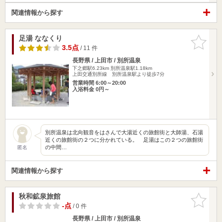
関連情報から探す
足湯 ななくり
お気に入
りに追加
3.5点
/ 11 件
長野県 / 上田市 / 別所温泉
下之郷駅6.23km
別所温泉駅1.18km
上田交通別所線 別所温泉駅より徒歩7分
営業時間 6:00～20:00
入浴料金 0円～
別所温泉は北向観音をはさんで大湯近くの旅館街と大師湯、石湯
近くの旅館街の２つに分かれている。 足湯はこの２つの旅館街
の中間…
匿名
関連情報から探す
秋和鉱泉旅館
お気に入
りに追加
-点
/ 0 件
長野県 / 上田市 / 別所温泉