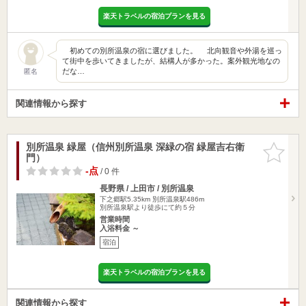
楽天トラベルの宿泊プランを見る
初めての別所温泉の宿に選びました。 北向観音や外湯を巡っ
て街中を歩いてきましたが、結構人が多かった。案外観光地なの
だな…
匿名
関連情報から探す
別所温泉 緑屋（信州別所温泉 深緑の宿 緑屋吉右衛
お気に入
門）
りに追加
-点
/ 0 件
長野県 / 上田市 / 別所温泉
下之郷駅5.35km
別所温泉駅486m
別所温泉駅より徒歩にて約５分
営業時間
入浴料金 ～
宿泊
楽天トラベルの宿泊プランを見る
関連情報から探す