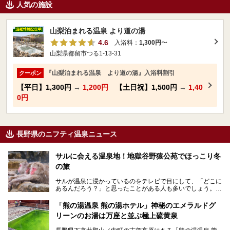
人気の施設
山梨泊まれる温泉 より道の湯
4.6
入浴料：
1,300円
〜
山梨県都留市つる1-13-31
『山梨泊まれる温泉 より道の湯』入浴料割引
クーポン
【平日】
1,300円
→
1,200円
【土日祝】
1,500円
→
1,40
0円
長野県のニフティ温泉ニュース
サルに会える温泉地！地獄谷野猿公苑でほっこり冬
の旅
サルが温泉に浸かっているのをテレビで目にして、「どこに
あるんだろう？」と思ったことがある人も多いでしょう。
この微笑ましい光景は、長野県にある「地獄谷野猿公苑」で
「熊の湯温泉 熊の湯ホテル」神秘のエメラルドグ
見られるもので、野生のサルが雪景色の中で温泉に浸かる姿
リーンのお湯は万座と並ぶ極上硫黄泉
を間近で観察できます。