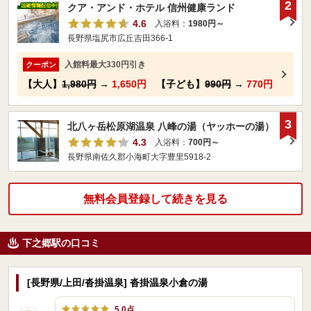
2
クア・アンド・ホテル 信州健康ランド
4.6
入浴料：
1980円～
長野県塩尻市広丘吉田366-1
入館料最大330円引き
クーポン
【大人】
1,980円
→
1,650円
【子ども】
990円
→
770円
3
北八ヶ岳松原湖温泉 八峰の湯（ヤッホーの湯）
4.3
入浴料：
700円～
長野県南佐久郡小海町大字豊里5918-2
無料会員登録して続きを見る
下之郷駅の口コミ
[長野県/上田/沓掛温泉] 沓掛温泉小倉の湯
5.0点