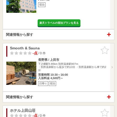
宿泊
楽天トラベルの宿泊プランを見る
関連情報から探す
Smooth & Sauna
お気に入
りに追加
-点
/ 0 件
長野県 / 上田市
下之郷駅5.86km
別所温泉駅807m
・別所温泉駅から徒歩で約13分 ・別所温泉駅から車で約2
分
営業時間 10:30～16:00
入浴料金 4,500円～
日帰り
宿泊
関連情報から探す
ホテル上田山荘
お気に入
りに追加
-点
/ 0 件