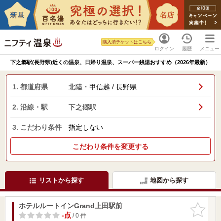
購入済チケットはこちら
ログイン
履歴
メニュー
下之郷駅(長野県)近くの温泉、日帰り温泉、スーパー銭湯おすすめ（2026年最新）
1. 都道府県
北陸・甲信越 / 長野県
2. 沿線・駅
下之郷駅
3. こだわり条件
指定しない
こだわり条件を変更する
リストから探す
地図から探す
ホテルルートインGrand上田駅前
お気に入
りに追加
-点
/ 0 件