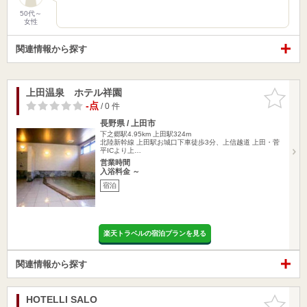
50代～
女性
関連情報から探す
上田温泉 ホテル祥園
お気に入
りに追加
-点
/ 0 件
長野県 / 上田市
下之郷駅4.95km
上田駅324m
北陸新幹線 上田駅お城口下車徒歩3分、上信越道 上田・菅
平ICより上…
営業時間
入浴料金 ～
宿泊
楽天トラベルの宿泊プランを見る
関連情報から探す
HOTELLI SALO
お気に入