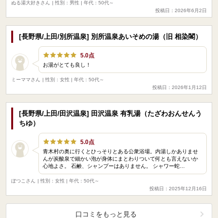
ぬる湯大好きさん
| 性別：男性 | 年代：50代～
投稿日：2026年6月2日
[長野県/上田/別所温泉] 別所温泉あいそめの湯（旧 相染閣）
5.0点
お湯がとても良し！
ミーママさん
| 性別：女性 | 年代：50代～
投稿日：2026年1月12日
[長野県/上田/田沢温泉] 田沢温泉 有乳湯（たざわおんせんう
ちゆ）
5.0点
青木村の奥に行くとひっそりとある公衆浴場。内湯しかありませ
んが炭酸泉で細かい泡が身体にまとわりついて何とも言えないか
心地よさ。 石鹸、シャンプーはありません。 シャワー蛇…
ぼつこさん
| 性別：女性 | 年代：50代～
投稿日：2025年12月16日
口コミをもっと見る