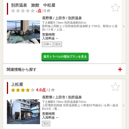
別所温泉 旅館 中松屋
お気に入
りに追加
-点
/ 0 件
長野県 / 上田市 / 別所温泉
下之郷駅5.74km
別所温泉駅681m
新幹線上田駅より別所線別所温泉駅まで30分。駅前から巡
回バス有／上信…
営業時間
入浴料金 ～
日帰り
宿泊
楽天トラベルの宿泊プランを見る
関連情報から探す
上松屋
お気に入
りに追加
4.0点
/ 2 件
長野県 / 上田市 / 別所温泉
下之郷駅5.76km
別所温泉駅702m
上田電鉄別府線 別所温泉駅より県道82号線沿いを西へ徒歩
約15分（電…
営業時間
入浴料金 ～
宿泊