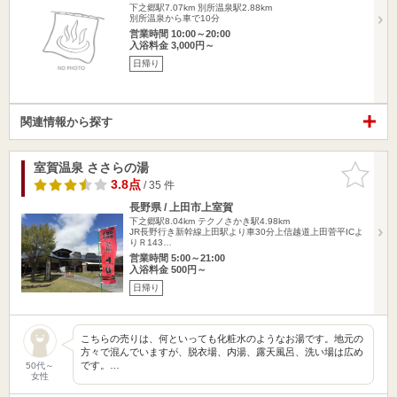
下之郷駅7.07km
別所温泉駅2.88km
別所温泉から車で10分
営業時間 10:00～20:00
入浴料金 3,000円～
日帰り
関連情報から探す
室賀温泉 ささらの湯
お気に入
りに追加
3.8点
/ 35 件
長野県 / 上田市上室賀
下之郷駅8.04km
テクノさかき駅4.98km
JR長野行き新幹線上田駅より車30分上信越道上田菅平ICよ
りＲ143…
営業時間 5:00～21:00
入浴料金 500円～
日帰り
こちらの売りは、何といっても化粧水のようなお湯です。地元の
方々で混んでいますが、脱衣場、内湯、露天風呂、洗い場は広め
です。…
50代～
女性