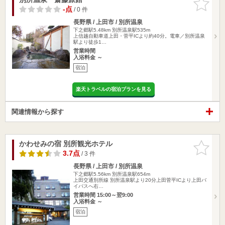
りに追加
-点
/ 0 件
長野県 / 上田市 / 別所温泉
下之郷駅5.48km
別所温泉駅535m
上信越自動車道上田・菅平ICより約40分。電車／別所温泉
駅より徒歩1…
営業時間
入浴料金 ～
宿泊
楽天トラベルの宿泊プランを見る
関連情報から探す
かわせみの宿 別所観光ホテル
お気に入
りに追加
3.7点
/ 3 件
長野県 / 上田市 / 別所温泉
下之郷駅5.56km
別所温泉駅654m
上田交通別所線 別所温泉駅より20分上田菅平ICより上田バ
イパスへ右…
営業時間 15:00～翌9:00
入浴料金 ～
宿泊