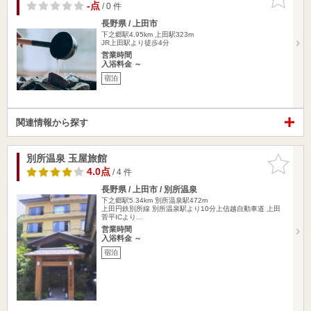
りに追加
-点
/ 0 件
長野県 / 上田市
下之郷駅4.95km
上田駅323m
JR上田駅より徒歩4分
営業時間
入浴料金 ～
宿泊
関連情報から探す
別所温泉 玉屋旅館
お気に入
りに追加
4.0点
/ 4 件
長野県 / 上田市 / 別所温泉
下之郷駅5.34km
別所温泉駅472m
上田円鉄別所線 別所温泉駅より10分上信越自動車道 上田
菅平ICより…
営業時間
入浴料金 ～
宿泊