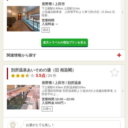
長野県 / 上田市
下之郷駅4.86km
上田駅314m
上信越自動車道 上田菅平ICより車で約15分（5.3km) 北
陸新…
営業時間
入浴料金 ～
宿泊
楽天トラベルの宿泊プランを見る
関連情報から探す
別所温泉あいそめの湯（旧 相染閣）
お気に入
りに追加
3.5点
/ 24 件
長野県 / 上田市 / 別所温泉
下之郷駅4.93km
別所温泉駅209m
上田電鉄別所線 別所温泉駅より徒歩2分上信越自動車道 上
田菅平ICよ…
営業時間 10:00～22:00
入浴料金 650円～
日帰り
お湯がとても良し！