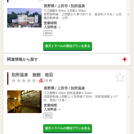
長野県 / 上田市 / 別所温泉
下之郷駅5.92km
上田駅1.50km
長野新幹線・上田駅から車で約７分、徒歩約２８分／上信
越自動車道・上田…
営業時間
入浴料金 ～
宿泊
楽天トラベルの宿泊プランを見る
関連情報から探す
別所温泉 旅館 桂荘
お気に入
りに追加
-点
/ 0 件
長野県 / 上田市 / 別所温泉
下之郷駅6.19km
別所温泉駅1.31km
北陸新幹線上田駅より別所線で30分、別所温泉駅より7
分、巡回バス有／…
営業時間
入浴料金 ～
宿泊
楽天トラベルの宿泊プランを見る