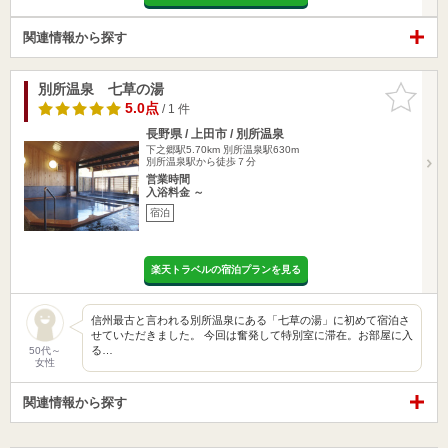
関連情報から探す
別所温泉 七草の湯
お気に入
りに追加
5.0点
/ 1 件
長野県 / 上田市 / 別所温泉
下之郷駅5.70km
別所温泉駅630m
別所温泉駅から徒歩７分
営業時間
入浴料金 ～
宿泊
楽天トラベルの宿泊プランを見る
信州最古と言われる別所温泉にある「七草の湯」に初めて宿泊さ
せていただきました。 今回は奮発して特別室に滞在。お部屋に入
る…
50代～
女性
関連情報から探す