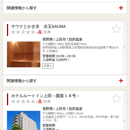
関連情報から探す
サウナとかき氷 水玉SAUNA
お気に入
りに追加
-点
/ 0 件
長野県 / 上田市 / 別所温泉
下之郷駅5.78km
別所温泉駅740m
長野新幹線上田駅乗換上田電鉄別所線別所温泉駅下車歩10
分 上信越自…
営業時間 10:00～22:30
入浴料金 3,500円～
日帰り
関連情報から探す
ホテルルートイン上田－国道１８号－
お気に入
りに追加
-点
/ 0 件
長野県 / 上田市 / 別所温泉
下之郷駅5.83km
上田駅1.31km
上信越道上田菅平ＩＣから（R144号線→R18号線）車で約
１０分／長…
営業時間
入浴料金 ～