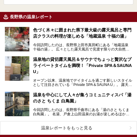
長野県の温泉レポート
色づく木々に囲まれた県下最大級の露天風呂と専門
店クラスの料理が楽しめる「地蔵温泉 十福の湯」
今回訪問したのは、長野県上田市真田町にある「地蔵温泉
十福の湯」。 広々とした露天風呂で見渡す限りの大自然を
感じながらのびのびとリラックスし、地域の食材と手作…
温泉地の貸切露天風呂＆サウナでちょっと贅沢なプ
ライベートタイムを満喫！「Private SPA＆SAUNA
U」
オープン以来、温泉地でデイタイムを過ごす新しいスタイル
として注目されている「Private SPA＆SAUNA U」。 露天風
呂を備えた貸切利用の個室には、サ…
温泉を中心にして人々が集うコミュニティスパ「湯
のさと ちくま 白鳥園」
今回訪問したのは、長野県千曲市にある「湯のさと ちくま
白鳥園」。 名湯、戸倉上山田温泉のお湯が楽しめるほか、
カフェやレストラン、食堂の三ヶ所で食事が味わえる…
温泉レポートをもっと見る