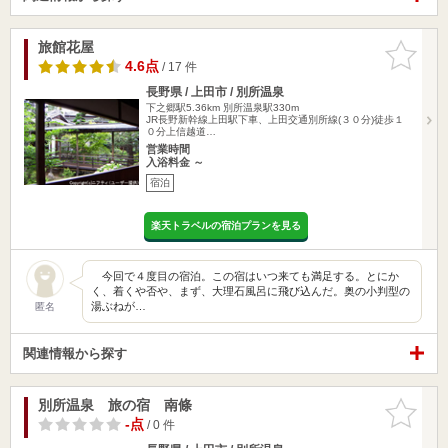
旅館花屋
お気に入
りに追加
4.6点
/ 17 件
長野県 / 上田市 / 別所温泉
下之郷駅5.36km
別所温泉駅330m
JR長野新幹線上田駅下車、上田交通別所線(３０分)徒歩１
０分上信越道…
営業時間
入浴料金 ～
宿泊
楽天トラベルの宿泊プランを見る
今回で４度目の宿泊。この宿はいつ来ても満足する。とにか
く、着くや否や、まず、大理石風呂に飛び込んだ。奥の小判型の
湯ぶねが…
匿名
関連情報から探す
別所温泉 旅の宿 南條
お気に入
りに追加
-点
/ 0 件