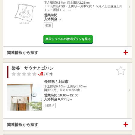
下之郷駅6.34km
西上田駅2.28km
ＪＲ長野新幹線・上田駅～お車で約１０分／上信越道上田
ＩＣ・坂城ＩＣ～…
営業時間
入浴料金 ～
宿泊
楽天トラベルの宿泊プランを見る
関連情報から探す
染谷 サウナとゴハン
お気に入
りに追加
-点
/ 0 件
長野県 / 上田市
下之郷駅6.36km
上田駅1.66km
国道18号、県道180号経由
営業時間 10:00～22:00
入浴料金 6,000円～
日帰り
関連情報から探す