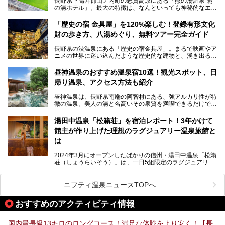
長野県下高井郡山ノ内町の志賀高原にある「熊の湯温泉 熊
本記事では、地獄谷野猿公苑の魅力や見どころ、サルと温泉
の湯ホテル」。最大の特徴は、なんといっても神秘的なエメ
との関係性、地獄谷周辺の観光スポットについて紹介しま
ラルドグリーンのお湯。この美しいお湯に魅了され、何度も
す。サルを観察した後にほっこりと浸かれる温泉も紹介する
リピートするファンも多い温泉です。冬はスキーと一緒に楽
ので、野生のサルを観察する貴重な自然体験と温泉をあわせ
「歴史の宿 金具屋」を120%楽しむ！登録有形文化
しみたい極上の温泉を紹介します。
て楽しみたい人は、ぜひ参考にしてください。
財の歩き方、八湯めぐり、無料ツアー完全ガイド
長野県の渋温泉にある「歴史の宿金具屋」。まるで映画やア
ニメの世界に迷い込んだような歴史的な建物と、湧き出る温
泉の恵みが魅力のお宿です。せっかく泊まるなら、その魅力
を隅々まで楽しみたいですよね。この記事では、金具屋での
昼神温泉のおすすめ温泉宿10選！観光スポット、日
滞在を最高の思い出にするための「楽しみ方」を徹底的にご
帰り温泉、アクセス方法も紹介
紹介します！
昼神温泉は、長野県南端の阿智村にある、強アルカリ性が特
徴の温泉。美人の湯と名高いその泉質を満喫できるだけでな
く、日本一の星空鑑賞ができる注目の温泉地です。
昼神温泉では、朝市などの観光スポットや、信州名物のおや
湯田中温泉「松籟荘」を宿泊レポート！3年かけて
きを楽しめるグルメスポットなど、観光を楽しむにはぴった
館主が作り上げた理想のラグジュアリー温泉旅館と
りの場所が豊富にあります。
この記事では、昼神温泉での滞在を充実させる宿泊施設や日
は
帰り温泉、見どころ満載の観光・グルメスポットに加え、ア
クセス方法も順に紹介します。
2024年3月にオープンしたばかりの信州・湯田中温泉「松籟
荘（しょうらいそう）」は、一日5組限定のラグジュアリー
温泉旅館。全室が源泉掛け流しの露天風呂、庭園付きで、プ
ライベートに楽しめる非日常感が味わえます。また宿泊者は
道向かいの「よろづや」の大浴場「桃山風呂」や共同浴場の
ニフティ温泉ニュースTOPへ
「湯田中大湯」も利用ができます。
おすすめのアクティビティ情報
極上のお湯に浸り上質なお料理に舌鼓、特別な日に泊まりた
い湯田中温泉「松籟荘」を、実際に宿泊した目線で紹介しま
す。
国内最長級13キロのロングコース！満足な体験をより安く！【長