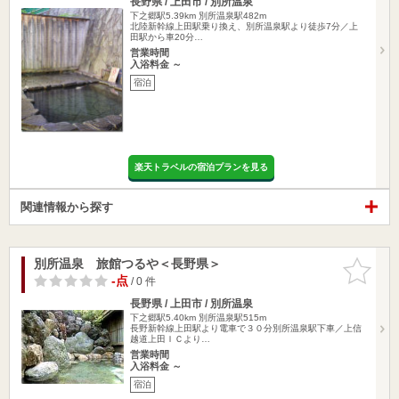
長野県 / 上田市 / 別所温泉
下之郷駅5.39km
別所温泉駅482m
北陸新幹線上田駅乗り換え、別所温泉駅より徒歩7分／上
田駅から車20分…
営業時間
入浴料金 ～
宿泊
楽天トラベルの宿泊プランを見る
関連情報から探す
別所温泉 旅館つるや＜長野県＞
お気に入
りに追加
-点
/ 0 件
長野県 / 上田市 / 別所温泉
下之郷駅5.40km
別所温泉駅515m
長野新幹線上田駅より電車で３０分別所温泉駅下車／上信
越道上田ＩＣより…
営業時間
入浴料金 ～
宿泊