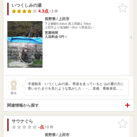
いつくしみの湯
お気に入
りに追加
4.3点
/ 3 件
長野県 / 上田市
下之郷駅6.64km
西上田駅1.78km
上田市より坂城町へ向かう県道沿い
営業時間
入浴料金 0円～
半過観音 いつくしみの湯。 県道を走っていると 山の麓の方に
青いかたまりを見たような気がした・・。 直後、看板発見。…
匿名
関連情報から探す
サウナぐら
お気に入
りに追加
-点
/ 0 件
長野県 / 上田市