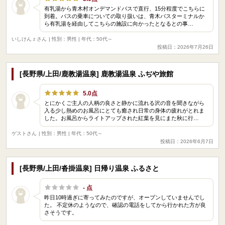
有乳湯から青木村オンデマンドバスで直行、15分程度でこちらに
到着。バスの乗車についての取り扱いは、青木バスターミナルか
ら有乳湯を経由してこちらの施設に向かったとなるとの事…
いしけんｚさん
| 性別：男性 | 年代：50代～
投稿日：2026年7月26日
[長野県/上田/鹿教湯温泉] 鹿教湯温泉 ふぢや旅館
5.0点
とにかくご主人の人柄の良さと静かに流れる沢の音を聞きながら
入る少し熱めのお風呂にとても癒され日常の身体の疲れがとれま
した。お風呂からライトアップされた紅葉を見にまた秋に行…
ゲストさん
| 性別：男性 | 年代：50代～
投稿日：2026年6月7日
[長野県/上田/沓掛温泉] 日帰り温泉 ふるさと
- 点
昨日10時過ぎに寄ってみたのですが、オープンしていませんでし
た。 不定休のようなので、確認の電話をしてから行かれた方が良
さそうです。