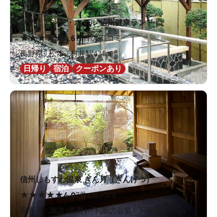
クア・アンド・ホテル 信州健康ランド
★
★
★
★
★
4.6
16件の口コミ
長野県 / 松本 / 村井駅424m
日帰り
宿泊
クーポンあり
信州しもすわ温泉 ぎん月（ぎんげつ）
★
★
★
★
★
4.0
7件の口コミ
長野県 / 諏訪 (長野) / 下諏訪温泉 / 下諏訪駅555m