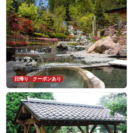
地蔵温泉 十福の湯
★
★
★
★
★
4.2
66件の口コミ
長野県 / 上田 / 坂城駅6.2km
日帰り
クーポンあり