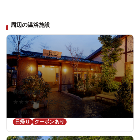
周辺の温浴施設
林檎の湯屋おぶ～
★
★
★
★
★
4.7
252件の口コミ
長野県 / 松本 / 平田駅1.9km
日帰り
クーポンあり