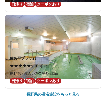
日帰り
宿泊
クーポンあり
佐久平プラザ21
★
★
★
★
★
2.8
13件の口コミ
長野県 / 佐久 / 佐久平駅225m
日帰り
宿泊
クーポンあり
長野県の
温浴施設をもっと見る