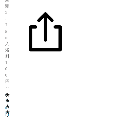
駅
5
.
7
k
m
入
浴
料
1
0
0
円
～
★
0
0
★
件
★
の
★
口