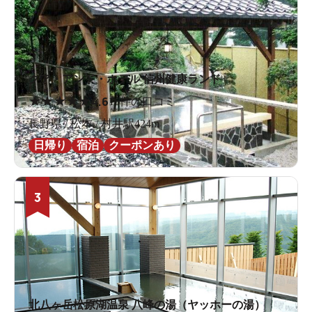
クア・アンド・ホテル 信州健康ランド
★
★
★
★
★
4.6
16件の口コミ
長野県 / 松本 / 村井駅424m
日帰り
宿泊
クーポンあり
3
北八ヶ岳松原湖温泉 八峰の湯（ヤッホーの湯）