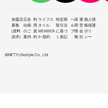
加盟店
広告
利
ライフス
特定商
ヘ
採
運
個人情
募集
出稿
用
タイル
取引法
ル
用
営
報保護
(資料
のご
規
MEMBER
に基づ
プ
情
会
ポリ
請求)
案内
約
S+規約
く表記
報
社
シー
©NIFTY Lifestyle Co., Ltd.