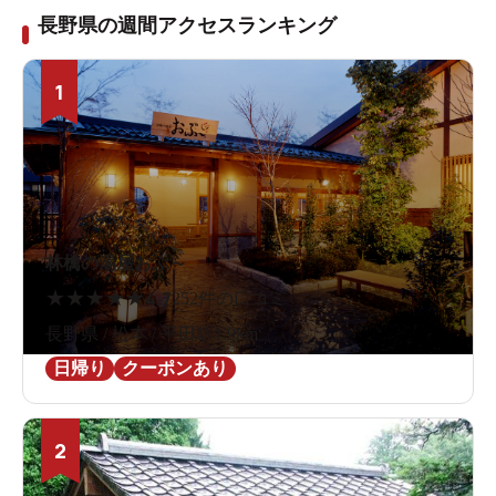
長野県の週間アクセスランキング
1
林檎の湯屋おぶ～
★
★
★
★
★
4.7
252件の口コミ
長野県 / 松本 / 平田駅1.9km
日帰り
クーポンあり
2