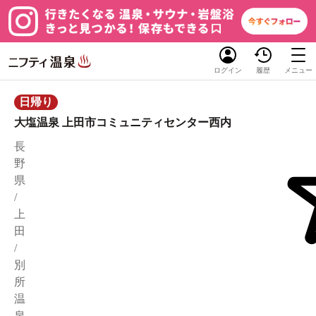
ログイン
履歴
メニュー
日帰り
大塩温泉 上田市コミュニティセンター西内
長
野
県
/
上
田
/
別
所
温
泉