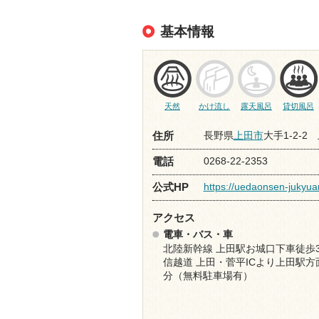
基本情報
天然
かけ流し
露天風呂
貸切風呂
長野県
上田市
大手1-2-
住所
0268-22-2353
電話
https://uedaonsen-jukyuan
公式HP
アクセス
電車・バス・車
北陸新幹線 上田駅お城口下車徒歩
信越道 上田・菅平ICより上田駅方
分（無料駐車場有）