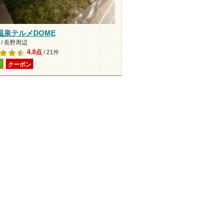
温泉テルメDOME
/ 長野周辺
4.8点
/ 21件
り
クーポン