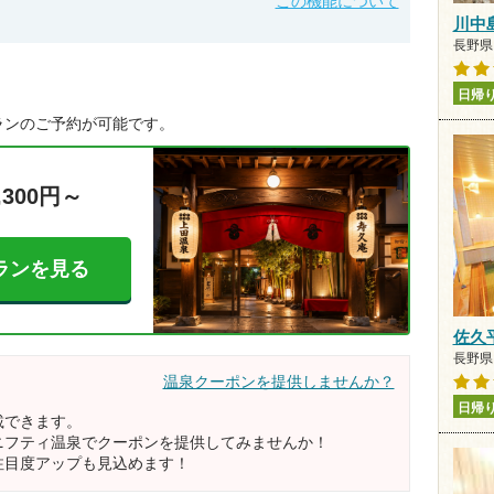
この機能について
川中
長野県 
日帰
ランのご予約が可能です。
,300円～
ランを見る
佐久
長野県 
温泉クーポンを提供しませんか？
日帰
載できます。
ニフティ温泉でクーポンを提供してみませんか！
注目度アップも見込めます！