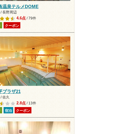
島温泉テルメDOME
/ 長野周辺
4.6点
/ 79件
り
クーポン
平プラザ21
/ 佐久
2.8点
/ 13件
り
宿泊
クーポン