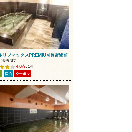
ルリブマックスPREMIUM長野駅前
/ 長野周辺
4.0点
/ 1件
り
宿泊
クーポン