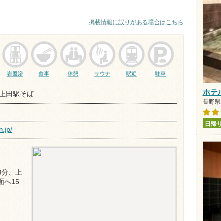
掲載情報に誤りがある場合はこちら
岩盤浴
食事
休憩
サウナ
駅近
駐車
ホテ
2 上田駅そば
長野県 
日帰
.jp/
3分、上
面へ15