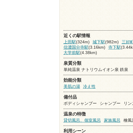
近くの駅情報
上田駅
(324m)
城下駅
(982m)
三好
信濃国分寺駅
(3.16km)
寺下駅
(3.44
大学前駅
(4.38km)
泉質分類
単純温泉 ナトリウムイオン泉 鉄泉
効能分類
美肌の湯
冷え性
備付品
ボディシャンプー
シャンプー
リン
温泉の特徴
貸切風呂、個室風呂
家族風呂
檜風
利用シーン