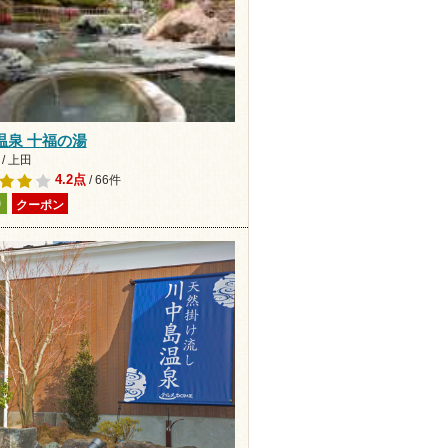
温泉 十福の湯
/ 上田
4.2点
/ 66件
り
クーポン