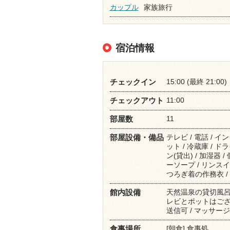
カップル
家族旅行
宿泊情報
15:00 (最終 21:00)
チェックイン
11:00
チェックアウト
11
部屋数
テレビ / 電話 / 
部屋設備・備品
ット / 冷蔵庫 / ド
ン(貸出) / 加湿器 
ーソープ / リンスイ
つろぎ着の作務衣 /
天然温泉の貸切風呂
館内設備
レビとポットはござい
送信可 / マッサージ
[朝食] 食事処
食事場所