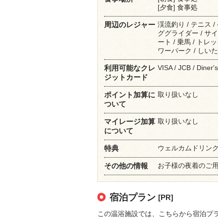
[夕食] 食事処
渓流釣り / テニス /
周辺のレジャー
ググライダー / サイ
ート / 乗馬 / トレッ
ワーパーク / しいた
VISA / JCB / Dine
利用可能なクレ
ジットカード
取り扱いなし
ポイント加算に
ついて
取り扱いなし
マイレージ加算
について
ウェルカムドリンク
特典
お子様の夜着のご
その他の情報
宿泊プラン
[PR]
この温浴施設では、こちらから宿泊プ