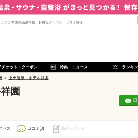
 ホテル祥園の温泉情報、お得なクーポン、口コミ情報
子チケット・クーポン
特集・ニュース
ランキン
田
>
上田温泉 ホテル祥園
ル祥園
口
クセス
口コミ(0)
温泉レポート