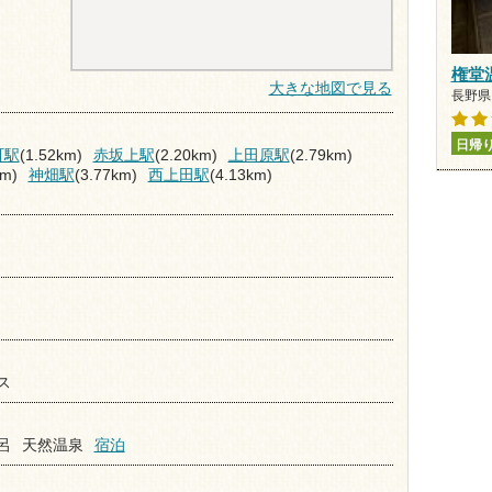
権堂
大きな地図で見る
長野県 
日帰
町駅
(1.52km)
赤坂上駅
(2.20km)
上田原駅
(2.79km)
km)
神畑駅
(3.77km)
西上田駅
(4.13km)
ス
呂
天然温泉
宿泊