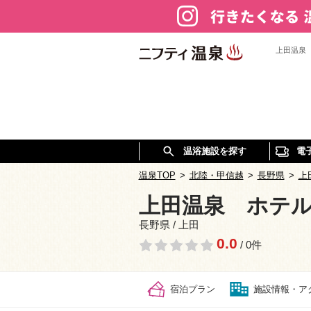
上田温泉
温浴施設を探す
電
温泉TOP
>
北陸・甲信越
>
長野県
>
上
上田温泉 ホテ
長野県 / 上田
0.0
/ 0件
宿泊プラン
施設情報・ア