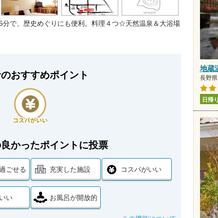
5分で、歴史めぐりにも便利。料理４つ☆天然温泉＆大浴場
地蔵
者のおすすめポイント
長野県 
日帰
の良かったポイントに投票
過ごせる
充実した施設
コスパがいい
いい
お風呂が開放的