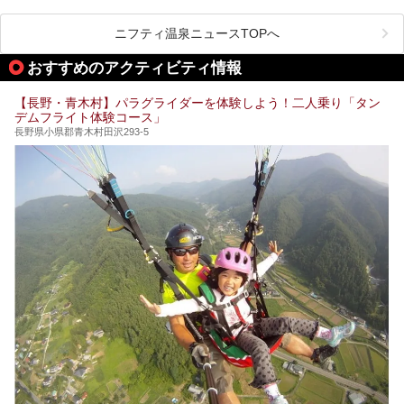
温泉旅館。全室が源泉掛け流しの露天風呂、庭園付きで、プ
ライベートに楽しめる非日常感が味わえます。また宿泊者は
道向かいの「よろづや」の大浴場「桃山風呂」や共同浴場の
ニフティ温泉ニュースTOPへ
「湯田中大湯」も利用ができます。
おすすめのアクティビティ情報
極上のお湯に浸り上質なお料理に舌鼓、特別な日に泊まりた
い湯田中温泉「松籟荘」を、実際に宿泊した目線で紹介しま
す。
【長野・青木村】パラグライダーを体験しよう！二人乗り「タン
デムフライト体験コース」
長野県小県郡青木村田沢293-5