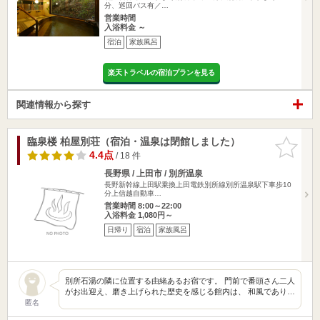
分、巡回バス有／…
営業時間
入浴料金 ～
宿泊
家族風呂
楽天トラベルの宿泊プランを見る
関連情報から探す
臨泉楼 柏屋別荘（宿泊・温泉は閉館しました）
お気に入
りに追加
4.4点
/ 18 件
長野県 / 上田市 / 別所温泉
長野新幹線上田駅乗換上田電鉄別所線別所温泉駅下車歩10
分上信越自動車…
営業時間 8:00～22:00
入浴料金 1,080円～
日帰り
宿泊
家族風呂
別所石湯の隣に位置する由緒あるお宿です。 門前で番頭さん二人
がお出迎え、磨き上げられた歴史を感じる館内は、 和風であり…
匿名