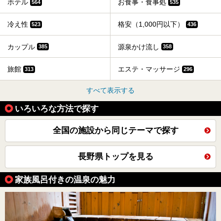
ホテル
お食事・食事処
564
535
冷え性
格安（1,000円以下）
523
436
カップル
源泉かけ流し
385
358
旅館
エステ・マッサージ
313
296
すべて表示する
いろいろな方法で探す
全国の施設から同じテーマで探す
長野県トップを見る
家族風呂付きの温泉の魅力