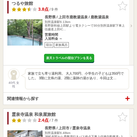
つるや旅館
お気に入
りに追加
3.8点
/ 9 件
長野県 / 上田市鹿教湯温泉 / 鹿教湯温泉
別所温泉駅6.13km
長野新幹線上田駅より電タクシーで30分別所温泉駅下車上
信越道上田IC…
営業時間
入浴料金 ～
宿泊
家族風呂
楽天トラベルの宿泊プランを見る
家族で立ち寄り湯利用。 大人700円、小学生の子どもは350円で
した。 3階に文殊の湯、2階に薬師の湯があり、今回は文…
40代 女
性
関連情報から探す
霊泉寺温泉 和泉屋旅館
お気に入
りに追加
2.4点
/ 7 件
長野県 / 上田市 / 霊泉寺温泉
別所温泉駅6.48km
JR松本駅から鹿教湯行きバス終点下車上信越自動車道･上