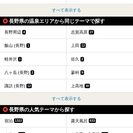
すべて表示する
長野県の温泉エリアから同じテーマで探す
長野周辺
志賀高原
4
27
飯山 (長野)
上田
1
12
軽井沢
佐久
1
2
八ヶ岳 (長野)
蓼科
2
9
諏訪 (長野)
上高地
12
30
すべて表示する
長野県の人気テーマから探す
宿泊
露天風呂
1322
633