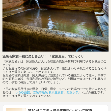
温泉も家族一緒に楽しみたい！ 「家族風呂」でゆっくり
「家族風呂」は、家族数人が入れる程度の風呂を貸切で利用できるお風呂のこ
とです。
子ども連れでの家族利用や、家族みんなで一緒にまわりを気にすることなくゆ
っくりと温泉を楽しむことができます。
お風呂の種類は内湯、露天風呂など設置されている施設によって様々。事前予
約が必要な施設、当日利用のみ可能な施設など、利用ルールはそれぞれ異なる
ので、事前に確認しておくといいでしょう。
上田の家族風呂付きの温泉、日帰り温泉、スーパー銭湯の中でも特に人気があ
るのは、
つるや旅館
、
霊泉寺温泉 和泉屋旅館
、
斎藤ホテル
などの施設です。
ぜひ一度は足を運んでみてください。
第20回ニフティ温泉年間ランキング2025