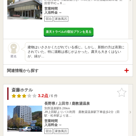
田菅平IC→Ｒ…
営業時間
入浴料金 ～
宿泊
家族風呂
楽天トラベルの宿泊プランを見る
建物はいささかくたびれている感じ。しかし、新館の方は清潔に
されていた。特に湯殿は感じがよかった。露天も大きくはない
が、緑が…
匿名
関連情報から探す
斎藤ホテル
お気に入
りに追加
3.2点
/ 6 件
長野県 / 上田市 / 鹿教湯温泉
別所温泉駅6.26km
JR上田駅よりバス利用 鹿教湯温泉駅下車徒歩2分（田
駅・松本駅より送…
営業時間
入浴料金 ～
宿泊
家族風呂