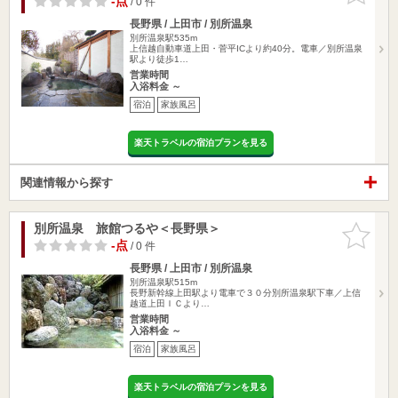
-点
/ 0 件
長野県 / 上田市 / 別所温泉
別所温泉駅535m
上信越自動車道上田・菅平ICより約40分。電車／別所温泉
駅より徒歩1…
営業時間
入浴料金 ～
宿泊
家族風呂
楽天トラベルの宿泊プランを見る
関連情報から探す
別所温泉 旅館つるや＜長野県＞
お気に入
りに追加
-点
/ 0 件
長野県 / 上田市 / 別所温泉
別所温泉駅515m
長野新幹線上田駅より電車で３０分別所温泉駅下車／上信
越道上田ＩＣより…
営業時間
入浴料金 ～
宿泊
家族風呂
楽天トラベルの宿泊プランを見る