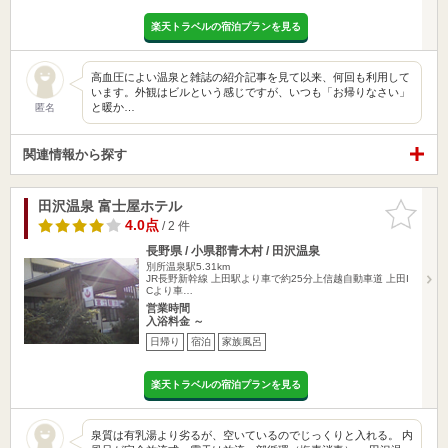
楽天トラベルの宿泊プランを見る
高血圧によい温泉と雑誌の紹介記事を見て以来、何回も利用して
います。外観はビルという感じですが、いつも「お帰りなさい」
と暖か…
匿名
関連情報から探す
田沢温泉 富士屋ホテル
お気に入
りに追加
4.0点
/ 2 件
長野県 / 小県郡青木村 / 田沢温泉
別所温泉駅5.31km
JR長野新幹線 上田駅より車で約25分上信越自動車道 上田I
Cより車…
営業時間
入浴料金 ～
日帰り
宿泊
家族風呂
楽天トラベルの宿泊プランを見る
泉質は有乳湯より劣るが、空いているのでじっくりと入れる。 内