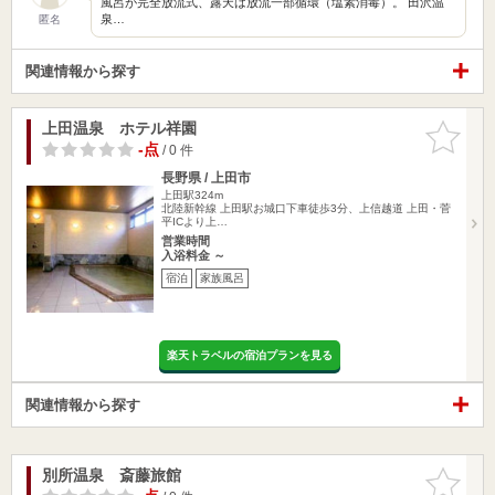
風呂が完全放流式、露天は放流一部循環（塩素消毒）。 田沢温
泉…
匿名
関連情報から探す
上田温泉 ホテル祥園
お気に入
りに追加
-点
/ 0 件
長野県 / 上田市
上田駅324m
北陸新幹線 上田駅お城口下車徒歩3分、上信越道 上田・菅
平ICより上…
営業時間
入浴料金 ～
宿泊
家族風呂
楽天トラベルの宿泊プランを見る
関連情報から探す
別所温泉 斎藤旅館
お気に入
りに追加