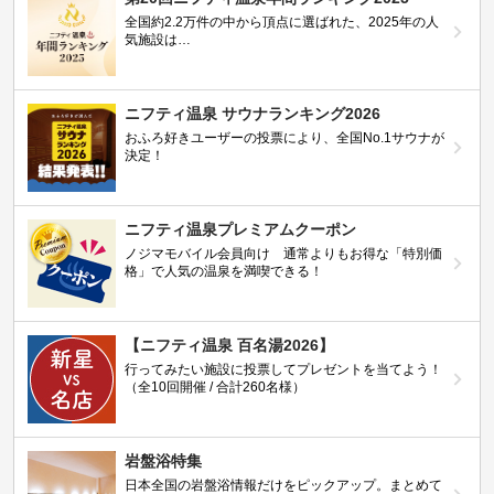
全国約2.2万件の中から頂点に選ばれた、2025年の人
気施設は…
ニフティ温泉 サウナランキング2026
おふろ好きユーザーの投票により、全国No.1サウナが
決定！
ニフティ温泉プレミアムクーポン
ノジマモバイル会員向け 通常よりもお得な「特別価
格」で人気の温泉を満喫できる！
【ニフティ温泉 百名湯2026】
行ってみたい施設に投票してプレゼントを当てよう！
（全10回開催 / 合計260名様）
岩盤浴特集
日本全国の岩盤浴情報だけをピックアップ。まとめて