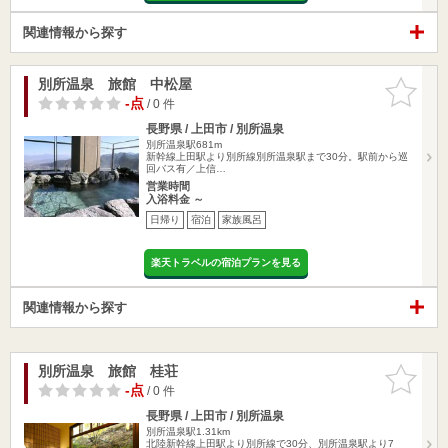
関連情報から探す
別所温泉 旅館 中松屋
お気に入
りに追加
-点
/ 0 件
長野県 / 上田市 / 別所温泉
別所温泉駅681m
新幹線上田駅より別所線別所温泉駅まで30分。駅前から巡
回バス有／上信…
営業時間
入浴料金 ～
日帰り
宿泊
家族風呂
楽天トラベルの宿泊プランを見る
関連情報から探す
別所温泉 旅館 桂荘
お気に入
りに追加
-点
/ 0 件
長野県 / 上田市 / 別所温泉
別所温泉駅1.31km
北陸新幹線上田駅より別所線で30分、別所温泉駅より7