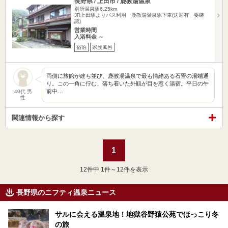
長野県 / 上田市 / 鹿教湯温泉
別所温泉駅6.25km
JR上田駅よりバス利用 鹿教湯温泉駅下車(送迎有 要確
認)
営業時間
入浴料金 ～
宿泊
家族風呂
両側に旅館が建ち並び、鹿教湯温泉で最も情緒ある石畳の湯端通
り。この一角に佇む、落ち着いた外観が目を惹く湯宿。平日の午
前中…
40代 男
性
関連情報から探す
1
12
件中 1件～12件を表示
長野県のニフティ温泉ニュース
サルに会える温泉地！地獄谷野猿公苑でほっこり冬
の旅