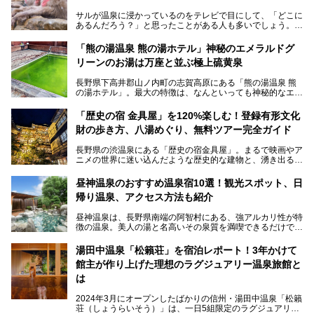
サルが温泉に浸かっているのをテレビで目にして、「どこに
あるんだろう？」と思ったことがある人も多いでしょう。
この微笑ましい光景は、長野県にある「地獄谷野猿公苑」で
「熊の湯温泉 熊の湯ホテル」神秘のエメラルドグ
見られるもので、野生のサルが雪景色の中で温泉に浸かる姿
リーンのお湯は万座と並ぶ極上硫黄泉
を間近で観察できます。
長野県下高井郡山ノ内町の志賀高原にある「熊の湯温泉 熊
本記事では、地獄谷野猿公苑の魅力や見どころ、サルと温泉
の湯ホテル」。最大の特徴は、なんといっても神秘的なエメ
との関係性、地獄谷周辺の観光スポットについて紹介しま
ラルドグリーンのお湯。この美しいお湯に魅了され、何度も
す。サルを観察した後にほっこりと浸かれる温泉も紹介する
リピートするファンも多い温泉です。冬はスキーと一緒に楽
ので、野生のサルを観察する貴重な自然体験と温泉をあわせ
「歴史の宿 金具屋」を120%楽しむ！登録有形文化
しみたい極上の温泉を紹介します。
て楽しみたい人は、ぜひ参考にしてください。
財の歩き方、八湯めぐり、無料ツアー完全ガイド
長野県の渋温泉にある「歴史の宿金具屋」。まるで映画やア
ニメの世界に迷い込んだような歴史的な建物と、湧き出る温
泉の恵みが魅力のお宿です。せっかく泊まるなら、その魅力
を隅々まで楽しみたいですよね。この記事では、金具屋での
昼神温泉のおすすめ温泉宿10選！観光スポット、日
滞在を最高の思い出にするための「楽しみ方」を徹底的にご
帰り温泉、アクセス方法も紹介
紹介します！
昼神温泉は、長野県南端の阿智村にある、強アルカリ性が特
徴の温泉。美人の湯と名高いその泉質を満喫できるだけでな
く、日本一の星空鑑賞ができる注目の温泉地です。
昼神温泉では、朝市などの観光スポットや、信州名物のおや
湯田中温泉「松籟荘」を宿泊レポート！3年かけて
きを楽しめるグルメスポットなど、観光を楽しむにはぴった
館主が作り上げた理想のラグジュアリー温泉旅館と
りの場所が豊富にあります。
この記事では、昼神温泉での滞在を充実させる宿泊施設や日
は
帰り温泉、見どころ満載の観光・グルメスポットに加え、ア
クセス方法も順に紹介します。
2024年3月にオープンしたばかりの信州・湯田中温泉「松籟
荘（しょうらいそう）」は、一日5組限定のラグジュアリー