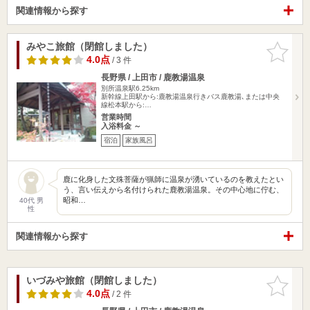
関連情報から探す
みやこ旅館（閉館しました）
お気に入
りに追加
4.0点
/ 3 件
長野県 / 上田市 / 鹿教湯温泉
別所温泉駅6.25km
新幹線上田駅から:鹿教湯温泉行きバス鹿教湯､または中央
線松本駅から:…
営業時間
入浴料金 ～
宿泊
家族風呂
鹿に化身した文殊菩薩が猟師に温泉が湧いているのを教えたとい
う、言い伝えから名付けられた鹿教湯温泉。その中心地に佇む、
昭和…
40代 男
性
関連情報から探す
いづみや旅館（閉館しました）
お気に入
りに追加
4.0点
/ 2 件