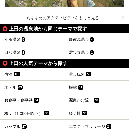
おすすめのアクティビティをもっと見る
上田の温泉地から同じテーマで探す
別所温泉
鹿教湯温泉
5
4
田沢温泉
霊泉寺温泉
1
1
上田の人気テーマから探す
宿泊
露天風呂
111
50
ホテル
旅館
43
41
お食事・食事処
源泉かけ流し
34
31
格安（1,000円以下）
冷え性
30
30
カップル
エステ・マッサージ
27
24