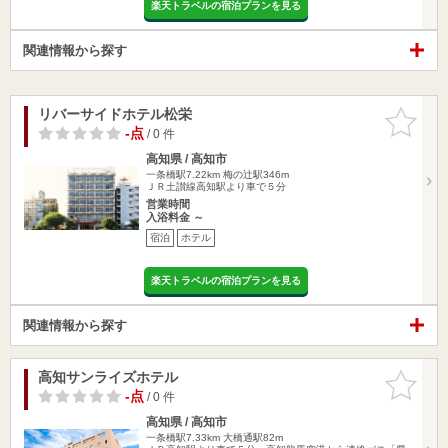
楽天トラベルの宿泊プランを見る
関連情報から探す
リバーサイドホテル松栄
お気に入
りに追加
-点
/ 0 件
高知県 / 高知市
一条橋駅7.22km
梅の辻駅346m
ＪＲ土讃線高知駅より車で５分
営業時間
入浴料金 ～
宿泊
ホテル
楽天トラベルの宿泊プランを見る
関連情報から探す
高知サンライズホテル
お気に入
りに追加
-点
/ 0 件
高知県 / 高知市
一条橋駅7.33km
大橋通駅82m