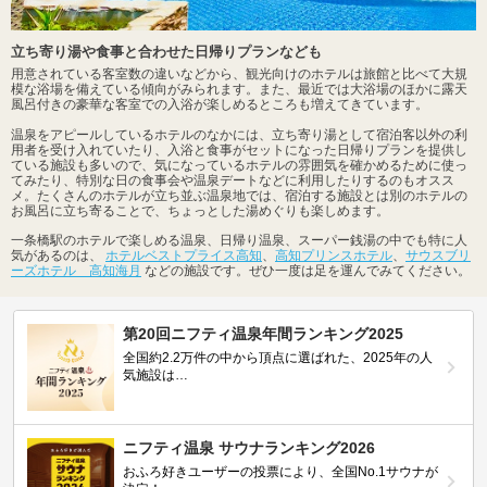
立ち寄り湯や食事と合わせた日帰りプランなども
用意されている客室数の違いなどから、観光向けのホテルは旅館と比べて大規
模な浴場を備えている傾向がみられます。また、最近では大浴場のほかに露天
風呂付きの豪華な客室での入浴が楽しめるところも増えてきています。
温泉をアピールしているホテルのなかには、立ち寄り湯として宿泊客以外の利
用者を受け入れていたり、入浴と食事がセットになった日帰りプランを提供し
ている施設も多いので、気になっているホテルの雰囲気を確かめるために使っ
てみたり、特別な日の食事会や温泉デートなどに利用したりするのもオスス
メ。たくさんのホテルが立ち並ぶ温泉地では、宿泊する施設とは別のホテルの
お風呂に立ち寄ることで、ちょっとした湯めぐりも楽しめます。
一条橋駅のホテルで楽しめる温泉、日帰り温泉、スーパー銭湯の中でも特に人
気があるのは、
ホテルベストプライス高知
、
高知プリンスホテル
、
サウスブリ
ーズホテル 高知海月
などの施設です。ぜひ一度は足を運んでみてください。
第20回ニフティ温泉年間ランキング2025
全国約2.2万件の中から頂点に選ばれた、2025年の人
気施設は…
ニフティ温泉 サウナランキング2026
おふろ好きユーザーの投票により、全国No.1サウナが