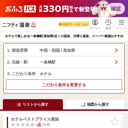
購入済チケットはこちら
ログイン
履歴
メニュー
ホテルで楽しめる一条橋駅(高知県)近くの温泉、日帰り温泉、スーパー銭湯おすすめ
1. 都道府県
中国・四国 / 高知県
2. 沿線・駅
一条橋駅
3. こだわり条件
ホテル
こだわり条件を変更する
リストから探す
地図から探す
ホテルベストプライス高知
お気に入
りに追加
-点
/ 0 件