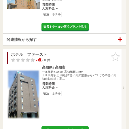
営業時間
入浴料金 ～
宿泊
ホテル
楽天トラベルの宿泊プランを見る
関連情報から探す
ホテル ファースト
お気に入
りに追加
-点
/ 0 件
高知県 / 高知市
一条橋駅6.45km
高知橋駅229m
ＪＲ高知駅より徒歩7分／高知空港からバスにて40分／高
知自動車道で高…
営業時間
入浴料金 ～
宿泊
ホテル