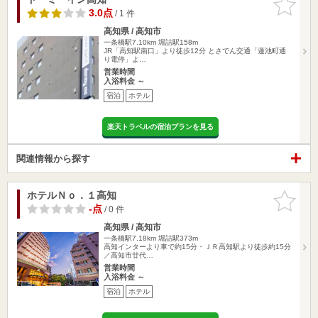
りに追加
3.0点
/ 1 件
高知県 / 高知市
一条橋駅7.10km
堀詰駅158m
JR「高知駅南口」より徒歩12分 とさでん交通「蓮池町通
り電停」よ…
営業時間
入浴料金 ～
宿泊
ホテル
楽天トラベルの宿泊プランを見る
関連情報から探す
ホテルＮｏ．１高知
お気に入
りに追加
-点
/ 0 件
高知県 / 高知市
一条橋駅7.18km
堀詰駅373m
高知インターより車で約15分・ＪＲ高知駅より徒歩約15分
／高知市廿代…
営業時間
入浴料金 ～
宿泊
ホテル