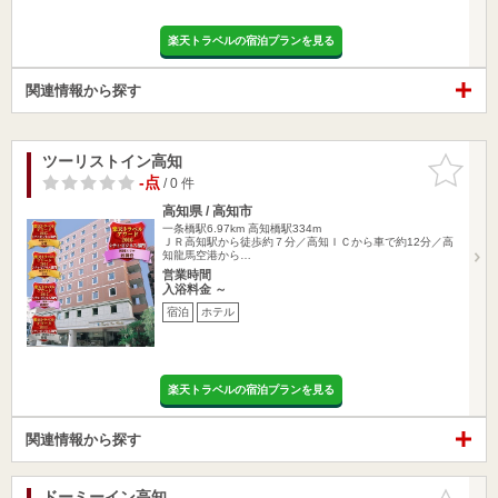
楽天トラベルの宿泊プランを見る
関連情報から探す
ツーリストイン高知
お気に入
りに追加
-点
/ 0 件
高知県 / 高知市
一条橋駅6.97km
高知橋駅334m
ＪＲ高知駅から徒歩約７分／高知ＩＣから車で約12分／高
知龍馬空港から…
営業時間
入浴料金 ～
宿泊
ホテル
楽天トラベルの宿泊プランを見る
関連情報から探す
ドーミーイン高知
お気に入