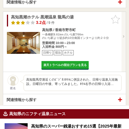
関連情報から探す
高知黒潮ホテル 黒潮温泉 龍馬の湯
お気に入
りに追加
3.2点
/ 9 件
高知県 / 香南市野市町
一条橋駅8.61km
のいち駅766m
のいち駅より徒歩約10分南国インターより約２０分
営業時間 10:00～23:00
入浴料金 800円～
日帰り
宿泊
ホテル
楽天トラベルの宿泊プランを見る
高知龍馬空港近くのﾋﾞｼﾞﾈｽﾎﾃﾙに併設された、日帰り温泉入浴施
設。日曜日の午後、寄ってみました。ﾎﾃﾙ右手の日帰り入浴…
匿名
関連情報から探す
高知県のニフティ温泉ニュース
高知県のスーパー銭湯おすすめ15選【2025年最新