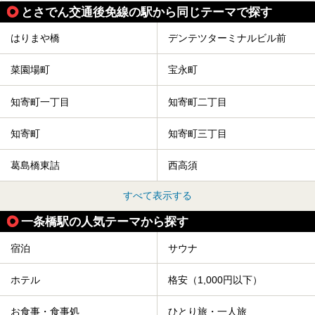
とさでん交通後免線の駅から同じテーマで探す
はりまや橋
デンテツターミナルビル前
菜園場町
宝永町
知寄町一丁目
知寄町二丁目
知寄町
知寄町三丁目
葛島橋東詰
西高須
すべて表示する
一条橋駅の人気テーマから探す
宿泊
サウナ
ホテル
格安（1,000円以下）
お食事・食事処
ひとり旅・一人旅