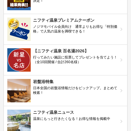
決定！
ニフティ温泉プレミアムクーポン
ノジマモバイル会員向け 通常よりもお得な「特別価
格」で人気の温泉を満喫できる！
【ニフティ温泉 百名湯2026】
行ってみたい施設に投票してプレゼントを当てよう！
（全10回開催 / 合計260名様）
岩盤浴特集
日本全国の岩盤浴情報だけをピックアップ。まとめて
検索！
ニフティ温泉ニュース
温泉にもっと行きたくなる！お得な情報を掲載中