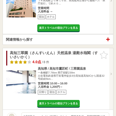
ＪＲ高知駅より車で５分、高知龍馬空港から連絡バス「県
庁前行」で約４０…
営業時間
入浴料金 ～
宿泊
ホテル
楽天トラベルの宿泊プランを見る
関連情報から探す
高知三翠園（さんすいえん）天然温泉 湯殿水哉閣（す
お気に入
いさいかく）
りに追加
4.0点
/ 8 件
高知県 / 高知市鷹匠町 / 三翠園温泉
一条橋駅7.76km
県庁前駅239m
土佐電気鉄道県庁前電停徒歩3分高知道高知ICから国道32
号経由5km…
営業時間 10:00～16:00
入浴料金 1,200円～
日帰り
宿泊
ホテル
楽天トラベルの宿泊プランを見る