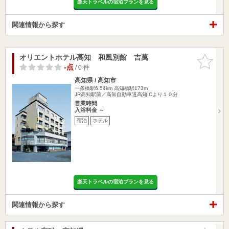
楽天トラベルの宿泊プランを見る
関連情報から探す
オリエントホテル高知 和風別館 吉萬
お気に入
りに追加
-点
/ 0 件
高知県 / 高知市
一条橋駅6.54km
高知橋駅173m
JR高知駅前／高知自動車道高知ICより１０分
営業時間
入浴料金 ～
宿泊
ホテル
楽天トラベルの宿泊プランを見る
関連情報から探す