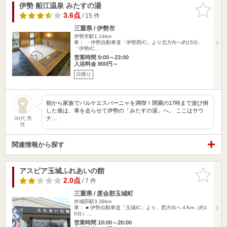
伊勢 船江温泉 みたすの湯
お気に入
りに追加
3.6点
/ 15 件
三重県 / 伊勢市
伊勢市駅1.14km
車： ・伊勢自動車道「伊勢西IC」より北方向へ約15分、
「伊勢IC…
営業時間 9:00～23:00
入浴料金 800円～
日帰り
朝から家族でパルケエスパーニャを満喫！閉園の17時まで遊び倒
した後は、車を走らせて伊勢の「みたすの湯」へ。 ここはサウ
ナ…
30代 男
性
関連情報から探す
アスピア玉城ふれあいの館
お気に入
りに追加
2.0点
/ 7 件
三重県 / 度会郡玉城町
外城田駅3.39km
車： ■ 伊勢自動車道「玉城IC」より、西方向へ４Km（約1
0分）…
営業時間 10:00～20:00