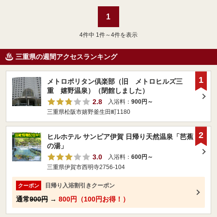
1
4
件中 1件～4件を表示
三重県の週間アクセスランキング
1
メトロポリタン倶楽部（旧 メトロヒルズ三
重 嬉野温泉）（閉館しました）
2.8
入浴料：
900円～
三重県松阪市嬉野釜生田町1180
2
ヒルホテル サンピア伊賀 日帰り天然温泉「芭蕉
の湯」
3.0
入浴料：
600円～
三重県伊賀市西明寺2756-104
日帰り入浴割引きクーポン
クーポン
通常
900円
→
800円（100円お得！）