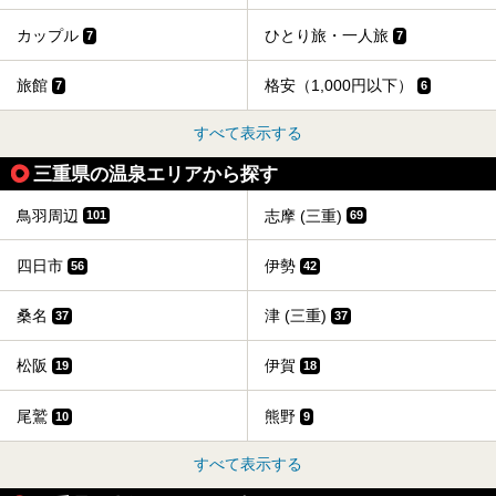
カップル
ひとり旅・一人旅
7
7
旅館
格安（1,000円以下）
7
6
すべて表示する
三重県の温泉エリアから探す
鳥羽周辺
志摩 (三重)
101
69
四日市
伊勢
56
42
桑名
津 (三重)
37
37
松阪
伊賀
19
18
尾鷲
熊野
10
9
すべて表示する