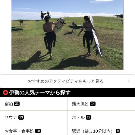
おすすめのアクティビティをもっと見る
伊勢の人気テーマから探す
宿泊
露天風呂
31
14
サウナ
ホテル
13
11
お食事・食事処
駅近（徒歩10分以内）
10
9