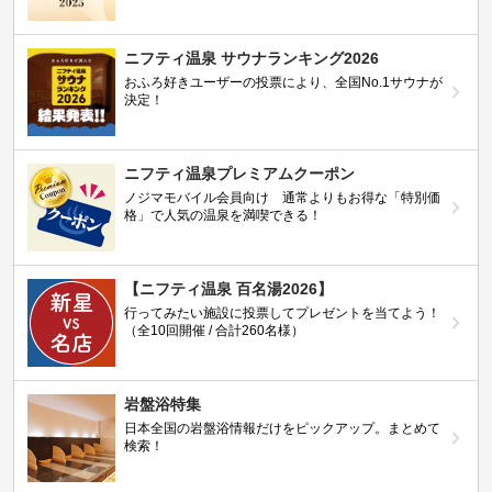
ニフティ温泉 サウナランキング2026
おふろ好きユーザーの投票により、全国No.1サウナが
決定！
ニフティ温泉プレミアムクーポン
ノジマモバイル会員向け 通常よりもお得な「特別価
格」で人気の温泉を満喫できる！
【ニフティ温泉 百名湯2026】
行ってみたい施設に投票してプレゼントを当てよう！
（全10回開催 / 合計260名様）
岩盤浴特集
日本全国の岩盤浴情報だけをピックアップ。まとめて
検索！