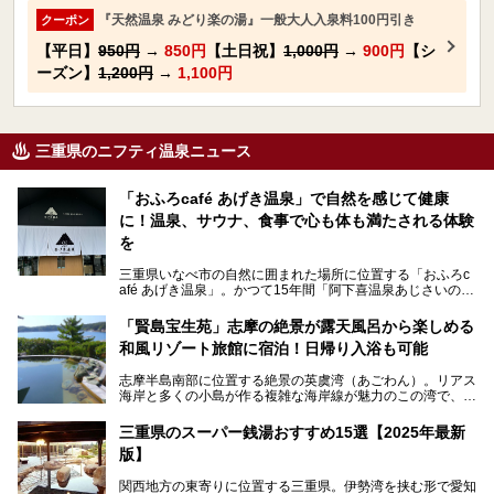
『天然温泉 みどり楽の湯』一般大人入泉料100円引き
クーポン
【平日】
950円
→
850円
【土日祝】
1,000円
→
900円
【シ
ーズン】
1,200円
→
1,100円
三重県のニフティ温泉ニュース
「おふろcafé あげき温泉」で自然を感じて健康
に！温泉、サウナ、食事で心も体も満たされる体験
を
三重県いなべ市の自然に囲まれた場所に位置する「おふろc
afé あげき温泉」。かつて15年間「阿下喜温泉あじさいの
里」として親しまれてきた施設が、温泉、サウナ、食事、宿
泊が楽しめる施設として2024年4月に新しく生まれ変わりま
「賢島宝生苑」志摩の絶景が露天風呂から楽しめる
した！
和風リゾート旅館に宿泊！日帰り入浴も可能
三重県在住で温泉・サウナ好きな私もずっと行きたいと思っ
志摩半島南部に位置する絶景の英虞湾（あごわん）。リアス
ていた施設……。今回は、地元の方から観光客まで楽しめる
海岸と多くの小島が作る複雑な海岸線が魅力のこの湾で、最
「おふろcafé あげき温泉」をじっくりご紹介していきま
大の島である賢島の景勝地に建ち、お部屋からも露天風呂か
す。
らも英虞湾が一望できる人気の旅館「賢島宝生苑（かしこじ
三重県のスーパー銭湯おすすめ15選【2025年最新
まほうじょうえん）」をご紹介します。日帰り入浴もできま
版】
すよ！
関西地方の東寄りに位置する三重県。伊勢湾を挟む形で愛知
───