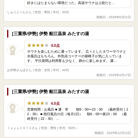
好きにはたまらない環境だった。高温サウナは上段だと…
しゅうとーんさん
| 性別：男性 | 年代：30代
投稿日：2026年6月21日
[三重県/伊勢] 伊勢 船江温泉 みたすの湯
4.0点
サウナを楽しむために通っています。 広々としたタワーサウナと
水風呂はもちろん、外気浴コーナーの寝椅子が気に入っていま
す。 平日昼間は利用客も少なく、静かに楽しめます。 露…
お伊勢さんぽさん
| 性別：女性 | 年代：40代
投稿日：2026年4月17日
[三重県/伊勢] 伊勢 船江温泉 みたすの湯
4.0点
営業時間：お風呂 ■ 通 常 朝9：00〜23：00 （最終受付｜2
2：30） ■ 朔日風呂の日（毎月1日） 朝6：00〜夜23：00 （最
終受付｜22：30） …
ｔａｙｕ１９７２さん
| 性別：男性 | 年代：50代～
投稿日：2025年12月12日