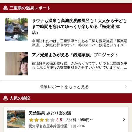
三重県の温泉レポート
サウナも温泉も高濃度炭酸風呂も！大人から子ども
まで時間を忘れてゆっくり楽しめる「極楽湯 津
店」
今回訪れたのは、三重県津市にある日帰り温泉施設「極楽湯
津店」。気軽に行きやすい、町のスーパー銭湯というイメー
ジの極楽湯ですが、「極楽湯 津店」では、かけ流しの…
アノ光景よみがえる『銭湯家族』プロジェクト
銭湯好きの温浴修行僧、さかもっちです。いつもは関西を中
心におふろ施設の突撃取材をさせていただいていますが、今
回は「おふろ業界」をさらに盛り上げる取り組みについて…
温泉レポートをもっと見る
人気の施設
天然温泉 みどり楽の湯
3.5
入浴料：
950円
〜
愛知県名古屋市緑区徳重3丁目2904