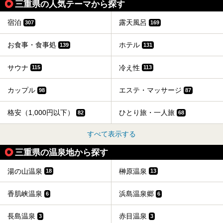
三重県の人気テーマから探す
宿泊
露天風呂
307
169
お食事・食事処
ホテル
139
131
サウナ
冷え性
115
113
カップル
エステ・マッサージ
98
87
格安（1,000円以下）
ひとり旅・一人旅
82
68
すべて表示する
三重県の温泉地から探す
湯の山温泉
榊原温泉
18
13
香肌峡温泉
浜島温泉郷
6
6
長島温泉
赤目温泉
3
3