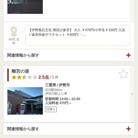
【伊勢風呂文化 潮浴び参宮】 大人 ￥470円/小学生￥150円 入浴
＋遠赤外線サウナセット ￥600円 ・…
40代 女
性
関連情報から探す
離宮の湯
お気に入
りに追加
2.5点
/ 3 件
三重県 / 伊勢市
宮川駅590m
JR宮川駅より車
営業時間 14:00～22:00
入浴料金 470円～
日帰り
関連情報から探す