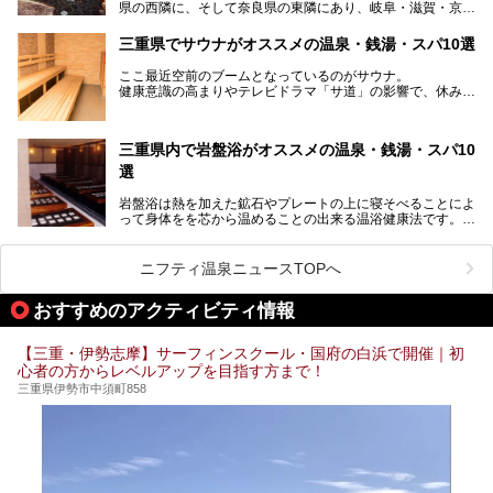
県の西隣に、そして奈良県の東隣にあり、岐阜・滋賀・京
提供元：賢島宝生苑【PR】
都・和歌山の各県とも接しています。
この記事は賢島宝生苑のPR記事です。
伊勢神宮を擁する伊勢志摩や、世界遺産に登録された熊野古
三重県でサウナがオススメの温泉・銭湯・スパ10選
道をはじめ、鳥羽水族館、忍者の里・伊賀、鈴鹿サーキッ
ト、松坂牛に伊勢海老……と、観光＆グルメの宝庫です。
ここ最近空前のブームとなっているのがサウナ。
東からも西からも訪れやすい三重県には、ハイクオリティな
健康意識の高まりやテレビドラマ「サ道」の影響で、休みの
スーパー銭湯がたくさん！お風呂も食事もコスパもいい、お
日には「サ活」を楽しむ人が増えています！
すすめ施設の数々をご紹介します。
そこで今回は、観光地としても人気の三重県でおすすめした
三重県内で岩盤浴がオススメの温泉・銭湯・スパ10
いサウナのある温泉や銭湯、スパをご紹介。
気軽に立ち寄れてリラックス効果の高いサウナで、日頃の疲
選
れをリフレッシュしませんか？
岩盤浴は熱を加えた鉱石やプレートの上に寝そべることによ
って身体をを芯から温めることの出来る温浴健康法です。じ
んわりと身体の内部を温めて発汗を促すことでリラックス効
果だけではなく、代謝が高まり健康や美容にも良い影響が期
待できます。今回はそんな岩盤浴にこだわった、三重県内の
ニフティ温泉ニュースTOPへ
オススメ温泉・銭湯・スパ10ヶ所を紹介させていただきま
す。
おすすめのアクティビティ情報
【三重・伊勢志摩】サーフィンスクール・国府の白浜で開催｜初
心者の方からレベルアップを目指す方まで！
三重県伊勢市中須町858