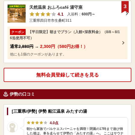
3
天然温泉 おふろcafé 湯守座
4.1
入浴料：
600円～
三重県四日市市生桑町311
【平日限定】朝までプラン（入館+深夜料金）（8/8～8/1
クーポン
6迄使用不可）
通常
2,880円
→
2,300円（580円お得！）
他にも1個のクーポンがあります。
無料会員登録して続きを見る
伊勢の口コミ
[三重県/伊勢] 伊勢 船江温泉 みたすの湯
4.0点
朝から家族でパルケエスパーニャを満喫！閉園の17時まで遊び倒
した後は、車を走らせて伊勢の「みたすの湯」へ。 ここはサウナ