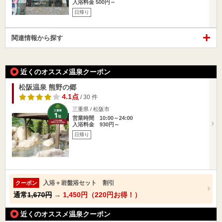
入浴料金 500円～
日帰り
関連情報から探す
近くのオススメ温泉クーポン
松阪温泉 熊野の郷
4.1点
/ 30 件
三重県 / 松阪市
営業時間 10:00～24:00
入浴料金 930円～
日帰り
入浴＋岩盤浴セット 割引
クーポン
通常
1,670円
→
1,450円（220円お得！）
近くのオススメ温泉クーポン