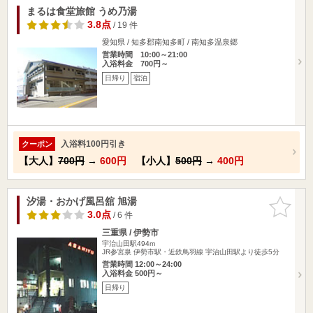
まるは食堂旅館 うめ乃湯
3.8点
/ 19 件
愛知県 / 知多郡南知多町 / 南知多温泉郷
営業時間 10:00～21:00
入浴料金 700円～
日帰り
宿泊
入浴料100円引き
クーポン
【大人】
700円
→
600円
【小人】
500円
→
400円
汐湯・おかげ風呂舘 旭湯
お気に入
りに追加
3.0点
/ 6 件
三重県 / 伊勢市
宇治山田駅494m
JR参宮泉 伊勢市駅・近鉄鳥羽線 宇治山田駅より徒歩5分
営業時間 12:00～24:00
入浴料金 500円～
日帰り