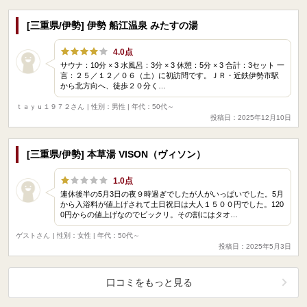
[三重県/伊勢] 伊勢 船江温泉 みたすの湯
4.0点
サウナ：10分 × 3 水風呂：3分 × 3 休憩：5分 × 3 合計：3セット 一
言：２５／１２／０６（土）に初訪問です。ＪＲ・近鉄伊勢市駅
から北方向へ、徒歩２０分く…
ｔａｙｕ１９７２さん
| 性別：男性 | 年代：50代～
投稿日：2025年12月10日
[三重県/伊勢] 本草湯 VISON（ヴィソン）
1.0点
連休後半の5月3日の夜９時過ぎでしたが人がいっぱいでした。5月
から入浴料が値上げされて土日祝日は大人１５００円でした。120
0円からの値上げなのでビックリ。その割にはタオ…
ゲストさん
| 性別：女性 | 年代：50代～
投稿日：2025年5月3日
口コミをもっと見る