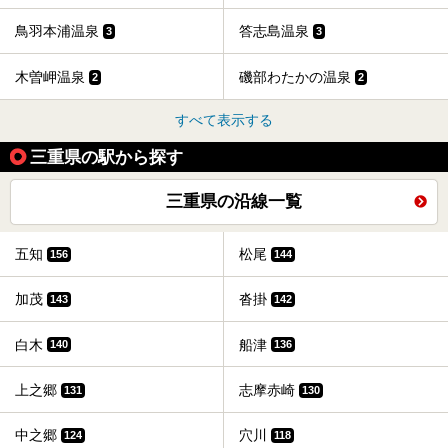
鳥羽本浦温泉
答志島温泉
3
3
木曽岬温泉
磯部わたかの温泉
2
2
すべて表示する
三重県の駅から探す
三重県の沿線一覧
五知
松尾
156
144
加茂
沓掛
143
142
白木
船津
140
136
上之郷
志摩赤崎
131
130
中之郷
穴川
124
118