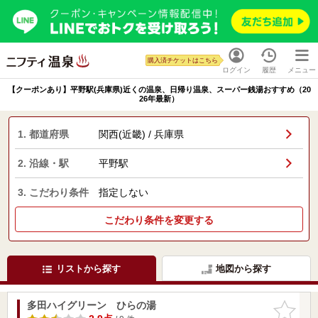
購入済チケットはこちら
ログイン
履歴
メニュー
【クーポンあり】平野駅(兵庫県)近くの温泉、日帰り温泉、スーパー銭湯おすすめ（20
26年最新）
1. 都道府県
関西(近畿) / 兵庫県
2. 沿線・駅
平野駅
3. こだわり条件
指定しない
こだわり条件を変更する
リストから探す
地図から探す
多田ハイグリーン ひらの湯
お気に入
りに追加