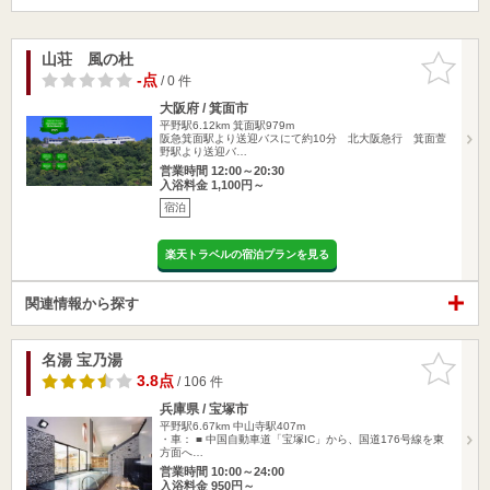
山荘 風の杜
お気に入
りに追加
-点
/ 0 件
大阪府 / 箕面市
平野駅6.12km
箕面駅979m
阪急箕面駅より送迎バスにて約10分 北大阪急行 箕面萱
野駅より送迎バ…
営業時間 12:00～20:30
入浴料金 1,100円～
宿泊
楽天トラベルの宿泊プランを見る
関連情報から探す
名湯 宝乃湯
お気に入
りに追加
3.8点
/ 106 件
兵庫県 / 宝塚市
平野駅6.67km
中山寺駅407m
・車： ■ 中国自動車道「宝塚IC」から、国道176号線を東
方面へ…
営業時間 10:00～24:00
入浴料金 950円～