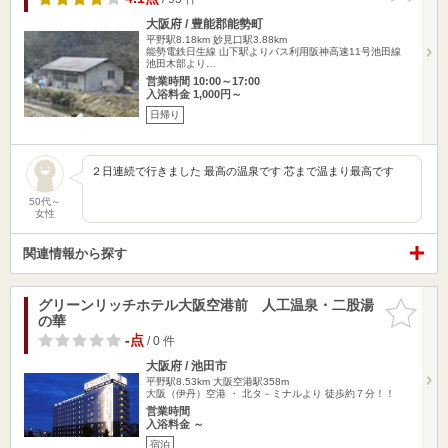
大阪府 / 豊能郡能勢町
平野駅8.18km
妙見口駅3.88km
能勢電鉄日生線 山下駅よりバス利用阪神高速11号池田線
池田木部より…
営業時間 10:00～17:00
入浴料金 1,000円～
日帰り
２日連続で行きました 最高の温泉です 芯まで温まり最高です
50代～
女性
関連情報から探す
グリーンリッチホテル大阪空港前 人工温泉・二股湯
お気に入
の華
りに追加
-点
/ 0 件
大阪府 / 池田市
平野駅8.53km
大阪空港駅358m
大阪（伊丹）空港 ・ 北タ－ミナルより 徒歩約７分！！
営業時間
入浴料金 ～
宿泊