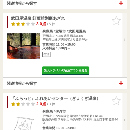
関連情報から探す
武田尾温泉 紅葉舘別庭あざれ
お気に入
りに追加
3.0点
/ 5 件
兵庫県 / 宝塚市 / 武田尾温泉
平野駅10.71km
武田尾駅444m
JR福知山線 武田尾駅より徒歩10分
営業時間 11:00～15:00
入浴料金 1,800円～
宿泊
楽天トラベルの宿泊プランを見る
関連情報から探す
『ふらっと』ふれあいセンター（ぎょうぎ温泉）
お気に入
りに追加
2.0点
/ 3 件
兵庫県 / 伊丹市
平野駅10.72km
阪急電鉄伊丹線伊丹駅1.61km
阪急伊丹線 伊丹駅より伊丹市バス利用 堀池口下車 徒歩10
分
営業時間 16:00～23:00