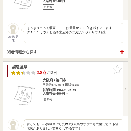
入浴料金 600円～
日帰り
はっきり言って最高！ ここは天国か？！ 良きポイント多す
ぎ！！ 1.サウナと温冷交互浴の二刀流 2.ボナサウナ(壁…
30代 男
性
関連情報から探す
城南温泉
お気に入
りに追加
2.8点
/ 13 件
大阪府 / 池田市
平野駅5.43km
池田駅411m
営業時間 14:30～23:30
入浴料金 600円～
日帰り
すとてもいいお風呂でした😍‼️水風呂やサウナも完備でとても清
潔感がありました文句なしで⭐︎5です‼️