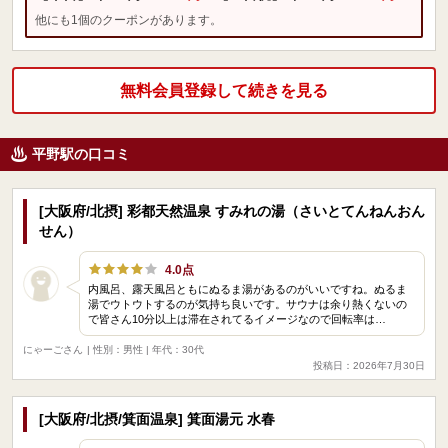
他にも1個のクーポンがあります。
無料会員登録して続きを見る
平野駅の口コミ
[大阪府/北摂] 彩都天然温泉 すみれの湯（さいとてんねんおん
せん）
4.0点
内風呂、露天風呂ともにぬるま湯があるのがいいですね。ぬるま
湯でウトウトするのが気持ち良いです。サウナは余り熱くないの
で皆さん10分以上は滞在されてるイメージなので回転率は…
にゃーごさん
| 性別：男性 | 年代：30代
投稿日：2026年7月30日
[大阪府/北摂/箕面温泉] 箕面湯元 水春