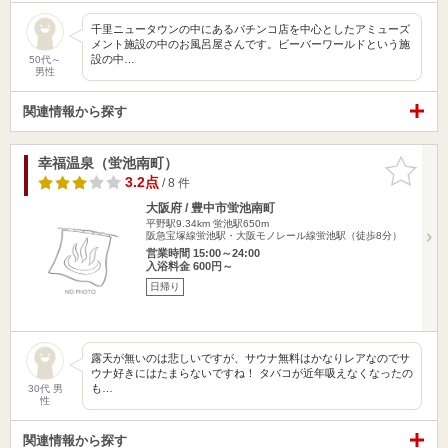
千里ニュータウンの中にあるパチンコ店を中心としたアミューズ
メント施設の中のお風呂屋さんです。ビーバーワールドという施
設の中…
50代～
男性
関連情報から探す
幸福温泉（蛍池南町）
お気に入
りに追加
3.2点
/ 8 件
大阪府 / 豊中市蛍池南町
平野駅9.34km
蛍池駅650m
阪急宝塚線蛍池駅・大阪モノレール線蛍池駅（徒歩8分）
営業時間 15:00～24:00
入浴料金 600円～
日帰り
露天が無いのは悲しいですが、サウナ無料はかなりレアなのでサ
ウナ好きにはたまらないですね！ タバコが近年吸えなくなったの
も…
30代 男
性
関連情報から探す