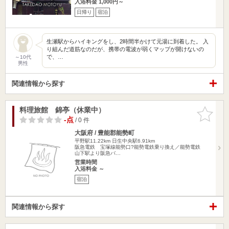
入浴料金 1,000円～
日帰り
宿泊
生瀬駅からハイキングをし、2時間半かけて元湯に到着した。 入
り組んだ道筋なのだが、携帯の電波が弱くマップが開けないの
で、…
～10代
男性
関連情報から探す
料理旅館 錦亭（休業中）
お気に入
りに追加
-点
/ 0 件
大阪府 / 豊能郡能勢町
平野駅11.22km
日生中央駅6.91km
阪急電鉄 宝塚線能勢口?能勢電鉄乗り換え／能勢電鉄
山下駅より阪急バ…
営業時間
入浴料金 ～
宿泊
関連情報から探す