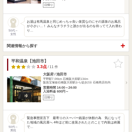
日帰り
お湯は有馬温泉と同じめっちゃ良い泉質なのにその源泉のお風呂
が小さい…！ みんなチラチラと誰かが出るのを待ってて入れ替わ
り…
50代～
女性
関連情報から探す
平和温泉【池田市】
お気に入
りに追加
3.3点
/ 11 件
大阪府 / 池田市
平野駅7.06km
石橋阪大前駅134m
阪急宝塚線石橋阪大前駅から徒歩2分 石橋商店街内
営業時間 14:00～24:00
入浴料金 600円～
日帰り
緊急事態宣言下 最寄りのスーパー銭湯が休館の為 気になって
た地域の風呂屋へ 4年ほど前に改装されたとのことで内装は綺麗
で…
50代～
男性