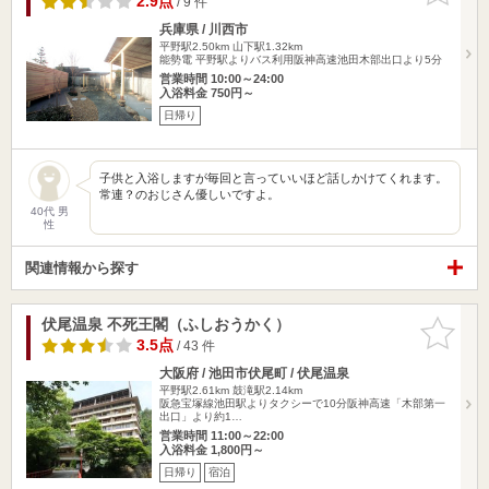
2.9点
/ 9 件
兵庫県 / 川西市
平野駅2.50km
山下駅1.32km
能勢電 平野駅よりバス利用阪神高速池田木部出口より5分
営業時間 10:00～24:00
入浴料金 750円～
日帰り
子供と入浴しますが毎回と言っていいほど話しかけてくれます。
常連？のおじさん優しいですよ。
40代 男
性
関連情報から探す
伏尾温泉 不死王閣（ふしおうかく）
お気に入
りに追加
3.5点
/ 43 件
大阪府 / 池田市伏尾町 / 伏尾温泉
平野駅2.61km
鼓滝駅2.14km
阪急宝塚線池田駅よりタクシーで10分阪神高速「木部第一
出口」より約1…
営業時間 11:00～22:00
入浴料金 1,800円～
日帰り
宿泊