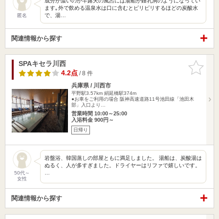
成分が濃いのか半露天の風呂には湯船が鍾乳洞のようになってい
ます｡外で飲める温泉水は口に含むとピリピリするほどの炭酸水
で、湯…
匿名
関連情報から探す
SPAキセラ川西
お気に入
りに追加
4.2点
/ 8 件
兵庫県 / 川西市
平野駅3.57km
絹延橋駅374m
●お車をご利用の場合 阪神高速道路11号池田線「池田木
部」入口より…
営業時間 10:00～25:00
入浴料金 900円～
日帰り
岩盤浴、韓国蒸しの部屋ともに満足しました。 湯船は、炭酸湯は
ぬるく、人が多すぎました。ドライヤーはリファで嬉しいです。
…
50代～
女性
関連情報から探す