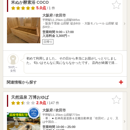
米ぬか酵素浴 COCO
お気に入
りに追加
5.0点
/ 1 件
大阪府 / 吹田市
平野駅11.25km
山田駅685m
・阪急千里線 山田駅 徒歩8分 ・大阪モノレール 山田駅 徒
歩8分…
営業時間 9:00～17:00
入浴料金 3,300円～
日帰り
初めて利用しました。 その日から本当にお肌がしっとりしまし
た。 匂いはそんなに気にならなかったです。 店内が綺麗で清…
50代～
女性
関連情報から探す
天然温泉 万博おゆば
お気に入
りに追加
2.9点
/ 147 件
大阪府 / 吹田市
平野駅11.35km
山田駅773m
・車： ■ 名神高速道路＆近畿自動車道「吹田IC」より、又
は中国自…
営業時間 10:00～25:00