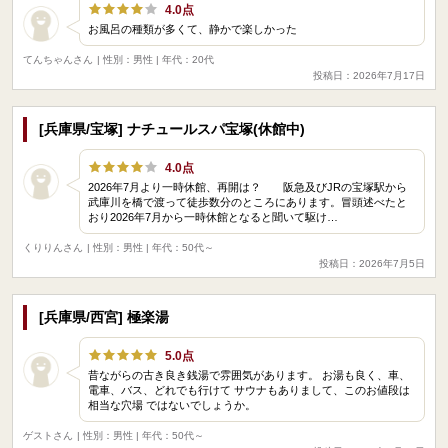
4.0点
お風呂の種類が多くて、静かで楽しかった
てんちゃんさん
| 性別：男性 | 年代：20代
投稿日：2026年7月17日
[兵庫県/宝塚] ナチュールスパ宝塚(休館中)
4.0点
2026年7月より一時休館、再開は？ 阪急及びJRの宝塚駅から
武庫川を橋で渡って徒歩数分のところにあります。冒頭述べたと
おり2026年7月から一時休館となると聞いて駆け…
くりりんさん
| 性別：男性 | 年代：50代～
投稿日：2026年7月5日
[兵庫県/西宮] 極楽湯
5.0点
昔ながらの古き良き銭湯で雰囲気があります。 お湯も良く、車、
電車、バス、どれでも行けて サウナもありまして、このお値段は
相当な穴場 ではないでしょうか。
ゲストさん
| 性別：男性 | 年代：50代～