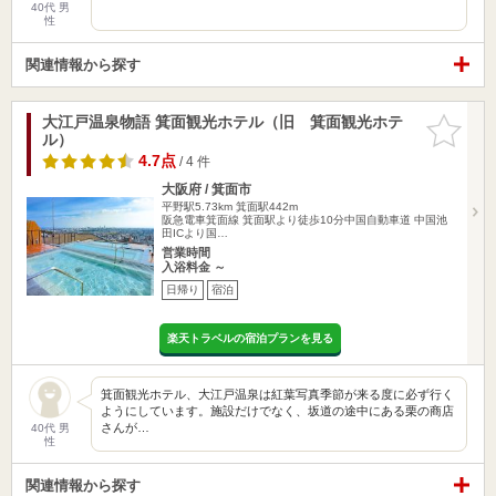
40代 男
性
関連情報から探す
大江戸温泉物語 箕面観光ホテル（旧 箕面観光ホテ
お気に入
ル）
りに追加
4.7点
/ 4 件
大阪府 / 箕面市
平野駅5.73km
箕面駅442m
阪急電車箕面線 箕面駅より徒歩10分中国自動車道 中国池
田ICより国…
営業時間
入浴料金 ～
日帰り
宿泊
楽天トラベルの宿泊プランを見る
箕面観光ホテル、大江戸温泉は紅葉写真季節が来る度に必ず行く
ようにしています。施設だけでなく、坂道の途中にある栗の商店
さんが…
40代 男
性
関連情報から探す