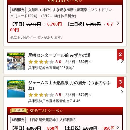
入館料＋神戸牛すき焼き御膳＋夢蒸楽＋ソフトドリン
期間限定
ク（コード1004）（8/12～14は休日料金）
【平日】
8,745円
→
6,700円
【土日祝】
8,965円
→
6,7
00円
他にも5個のクーポンがあります。
2
尼崎センタープール前 みずきの湯
3.6
入浴料：
880円～
兵庫県尼崎市蓬川町295番地3
3
ジェームス山天然温泉 月の湯舟（つきのゆふ
ね）
3.5
入浴料：
570円～
兵庫県神戸市垂水区青山台7-4-46
【百名湯受賞記念】入館料割引
期間限定
【平日】
1,000円
→
850円
【土日祝】
1,030円
→
850円