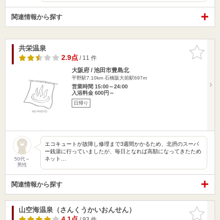
関連情報から探す
共栄温泉
お気に入
りに追加
2.9点
/ 11 件
大阪府 / 池田市豊島北
平野駅7.10km
石橋阪大前駅697m
営業時間 15:00～24:00
入浴料金 600円～
日帰り
エコキュートが故障し修理まで3週間かかるため、北摂のスーパ
ー銭湯に行っていましたが、毎日となれば高額になってきたため
ネット…
50代～
男性
関連情報から探す
山空海温泉（さんくうかいおんせん）
お気に入
りに追加
4.1点
/ 93 件