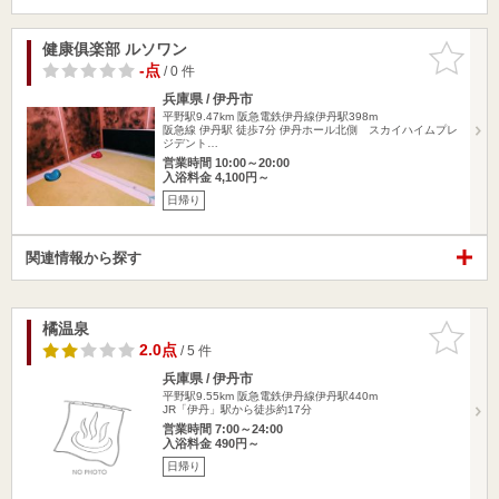
健康俱楽部 ルソワン
お気に入
りに追加
-点
/ 0 件
兵庫県 / 伊丹市
平野駅9.47km
阪急電鉄伊丹線伊丹駅398m
阪急線 伊丹駅 徒歩7分 伊丹ホール北側 スカイハイムプレ
ジデント…
営業時間 10:00～20:00
入浴料金 4,100円～
日帰り
関連情報から探す
橘温泉
お気に入
りに追加
2.0点
/ 5 件
兵庫県 / 伊丹市
平野駅9.55km
阪急電鉄伊丹線伊丹駅440m
JR「伊丹」駅から徒歩約17分
営業時間 7:00～24:00
入浴料金 490円～
日帰り