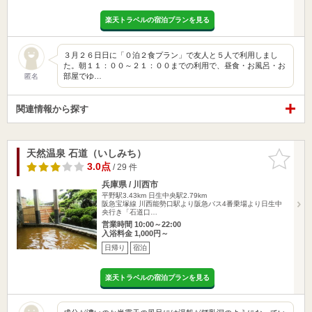
楽天トラベルの宿泊プランを見る
３月２６日日に「０泊２食プラン」で友人と５人で利用しまし
た。朝１１：００～２１：００までの利用で、昼食・お風呂・お
部屋でゆ…
匿名
関連情報から探す
天然温泉 石道（いしみち）
お気に入
りに追加
3.0点
/ 29 件
兵庫県 / 川西市
平野駅3.43km
日生中央駅2.79km
阪急宝塚線 川西能勢口駅より阪急バス4番乗場より日生中
央行き「石道口…
営業時間 10:00～22:00
入浴料金 1,000円～
日帰り
宿泊
楽天トラベルの宿泊プランを見る