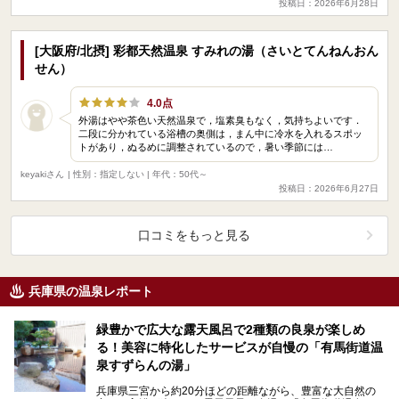
投稿日：2026年6月28日
[大阪府/北摂] 彩都天然温泉 すみれの湯（さいとてんねんおん
せん）
4.0点
外湯はやや茶色い天然温泉で，塩素臭もなく，気持ちよいです．
二段に分かれている浴槽の奥側は，まん中に冷水を入れるスポッ
トがあり，ぬるめに調整されているので，暑い季節には…
keyakiさん
| 性別：指定しない | 年代：50代～
投稿日：2026年6月27日
口コミをもっと見る
兵庫県の温泉レポート
緑豊かで広大な露天風呂で2種類の良泉が楽しめ
る！美容に特化したサービスが自慢の「有馬街道温
泉すずらんの湯」
兵庫県三宮から約20分ほどの距離ながら、豊富な大自然の