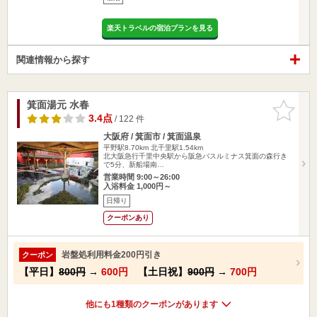
楽天トラベルの宿泊プランを見る
関連情報から探す
箕面湯元 水春
お気に入
りに追加
3.4点
/ 122 件
大阪府 / 箕面市 / 箕面温泉
平野駅8.70km
北千里駅1.54km
北大阪急行千里中央駅から阪急バスルミナス箕面の森行き
で5分、新船場南…
営業時間 9:00～26:00
入浴料金 1,000円～
日帰り
クーポンあり
岩盤処利用料金200円引き
クーポン
【平日】
800円
→
600円
【土日祝】
900円
→
700円
他にも1種類のクーポンがあります