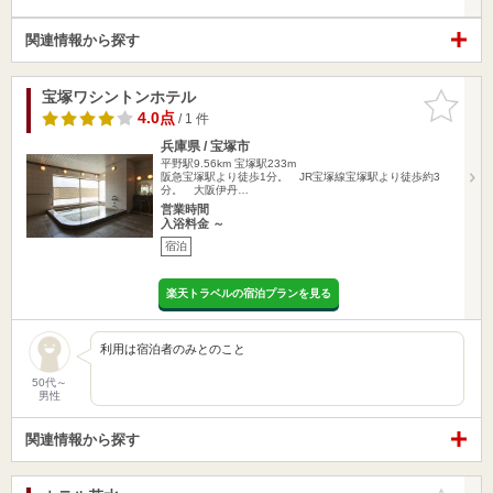
関連情報から探す
宝塚ワシントンホテル
お気に入
りに追加
4.0点
/ 1 件
兵庫県 / 宝塚市
平野駅9.56km
宝塚駅233m
阪急宝塚駅より徒歩1分。 JR宝塚線宝塚駅より徒歩約3
分。 大阪伊丹…
営業時間
入浴料金 ～
宿泊
楽天トラベルの宿泊プランを見る
利用は宿泊者のみとのこと
50代～
男性
関連情報から探す