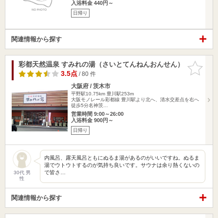
入浴料金 440円～
日帰り
関連情報から探す
彩都天然温泉 すみれの湯（さいとてんねんおんせん）
お気に入
りに追加
3.5点
/ 80 件
大阪府 / 茨木市
平野駅10.75km
豊川駅253m
大阪モノレール彩都線 豊川駅より北へ、清水交差点を右へ
徒歩5分名神茨…
営業時間 9:00～26:00
入浴料金 900円～
日帰り
内風呂、露天風呂ともにぬるま湯があるのがいいですね。ぬるま
湯でウトウトするのが気持ち良いです。サウナは余り熱くないの
で皆さ…
30代 男
性
関連情報から探す