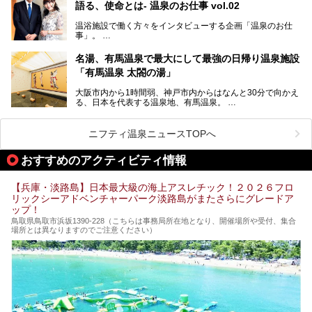
語る、使命とは- 温泉のお仕事 vol.02
そして、温泉好きの視点から見ると、神戸市といえば何とい
っても「有馬温泉」。日本三古湯の一角をなす、歴史ある名
温浴施設で働く方々をインタビューする企画「温泉のお仕
湯です。そのお湯をリーズナブルに体験できる健康ランドや
事」。
スーパー銭湯があったら……。今回はそんな希望に沿う施設
第2弾はニフティ温泉年間ランキング2018で全国総合ランキ
も含め、おすすめのスパ銭をピックアップしてご紹介してい
ング西日本1位、2年連続「ベストオブ宿泊賞」に輝いた
きます！
名湯、有馬温泉で最大にして最強の日帰り温泉施設
「神戸みなと温泉 蓮」の魅力に迫りました！
「有馬温泉 太閤の湯」
大阪市内から1時間弱、神戸市内からはなんと30分で向かえ
る、日本を代表する温泉地、有馬温泉。
そのなかでも最大の規模を誇る「有馬温泉 太閤の湯」は、
有名な「金泉」と「銀泉」に加え、人工のの炭酸泉まで楽し
める、ある意味「最強」ともいえる施設です。
ニフティ温泉ニュースTOPへ
今回は自慢のお湯をメインにその魅力の数々を紹介します！
おすすめのアクティビティ情報
【兵庫・淡路島】日本最大級の海上アスレチック！２０２６フロ
リックシーアドベンチャーパーク淡路島がまたさらにグレードア
ップ！
鳥取県鳥取市浜坂1390‐228（こちらは事務局所在地となり、開催場所や受付、集合
場所とは異なりますのでご注意ください）