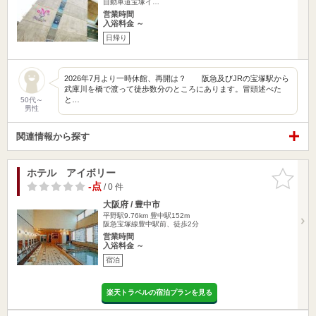
自動車道宝塚イ…
営業時間
入浴料金 ～
日帰り
2026年7月より一時休館、再開は？ 阪急及びJRの宝塚駅から
武庫川を橋で渡って徒歩数分のところにあります。冒頭述べた
と…
50代～
男性
関連情報から探す
ホテル アイボリー
お気に入
りに追加
-点
/ 0 件
大阪府 / 豊中市
平野駅9.76km
豊中駅152m
阪急宝塚線豊中駅前、徒歩2分
営業時間
入浴料金 ～
宿泊
楽天トラベルの宿泊プランを見る