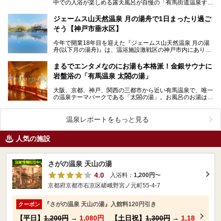
中での入浴が楽しめる露天風呂が自慢の「有馬街道温泉すず
らんの湯」。 美肌に効果的な2種類の源泉に加え…
ジェームス山天然温泉 月の湯舟で1日まったり過ご
そう【神戸市垂水区】
今年で開業18年目を迎えた『ジェームス山天然温泉 月の湯
舟(以下月の湯舟)』は、温浴施設激戦区の神戸市内にありま
す。 2021年10月、過去最大規模のリニュー…
まるでエンタメなのにお湯も本格派！金銀サウナに
岩盤浴の「有馬温泉 太閤の湯」
大阪、京都、神戸、関西の三都市から近い有馬温泉で、唯一
の温泉テーマパークである「太閤の湯」。お風呂のお湯は金
泉、銀泉、炭酸泉とそろって豪華絢爛、オリジナリティあ…
温泉レポートをもっと見る
人気の施設
さがの温泉 天山の湯
4.0
入浴料：
1,200円
〜
京都府京都市右京区嵯峨野宮ノ元町55-4-7
『さがの温泉 天山の湯』入館料120円引き
クーポン
【平日】
1,200円
→
1,080円
【土日祝】
1,300円
→
1,18