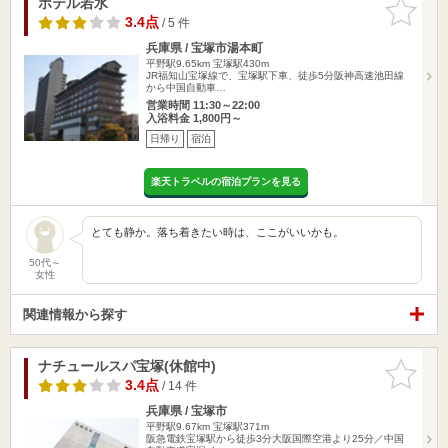
ホテル若水
お気に入
りに追加
3.4点
/ 5 件
兵庫県 / 宝塚市湯本町
平野駅9.65km
宝塚駅430m
JR福知山宝塚線で、宝塚駅下車、徒歩5分阪神高速池田線
から中国自動車…
営業時間 11:30～22:00
入浴料金 1,800円～
日帰り
宿泊
楽天トラベルの宿泊プランを見る
とても静か。落ち着きたい時は、ここがいいかも。
50代～
女性
関連情報から探す
ナチュールスパ宝塚(休館中)
お気に入
りに追加
3.4点
/ 14 件
兵庫県 / 宝塚市
平野駅9.67km
宝塚駅371m
阪急電鉄宝塚駅から徒歩3分大阪国際空港より25分／中国