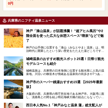
0円
兵庫県のニフティ温泉ニュース
神戸「湊山温泉」が話題沸騰！ "超アヒル風呂"や2
階全面を使った広大な休憩スペース"喫泉"などで魅
了
神戸の山手側に位置する「湊山（みなとやま）温泉」は、明
治時代に開業したという深い歴史をたたえた湯どころです。
そんな長寿の温泉が今、話題となっています。理由は湯船い
っぱいに浮かぶアヒルちゃん。さらに、ゆったりくつろげて
城崎温泉のおすすめ観光スポット25選！日帰り観光
コワーキングも可能な休憩スペースも人気に。斬新な企画や
モデルコースも紹介
設備で人々をアッと驚かせる湊山温泉の魅力をリポートしま
す。
城崎温泉は、兵庫県の日本海側に位置する観光客に人気の温
泉地。川沿いの柳並木が情緒ある温泉街の街歩きや7つある
外湯巡り、ロープウェイからの絶景、冬のカニ料理などで知
られています。鉄道の駅から温泉街が近く、歩いて回るのに
神戸市のスーパー銭湯おすすめ15選 【2025年最新
ちょうどよい規模で、日帰りでの訪問にもおすすめです。
版】
この記事では、城崎温泉と周辺の見どころから厳選した25
大阪府の西、兵庫県の県庁所在地である神戸市。大阪湾に面
の観光スポットをピックアップ。温泉やご当地グルメなどを
し、淡路島との間を結ぶ明石海峡大橋の始点にもなっていま
盛り込んだ日帰り観光モデルコースも紹介しているので、ぜ
す。古くから港町として栄え、異国情緒の残る異人館街や中
ひ参考にしてくださいね！
華街をはじめ、きらびやかに発展したハーバーランドなど、
西日本人気No.1「神戸みなと温泉 蓮」総支配人が
人気観光スポットもめじろ押しです。