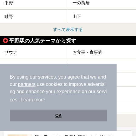
平野
一の鳥居
畦野
山下
すべて表示する
平野駅の人気テーマから探す
サウナ
お食事・食事処
格安（1,000円以下）
ひとり旅・一人旅
By using our services, you agree that we and
駅近（徒歩10分以内）
露天風呂
our
partners
use cookies to improve advertisi
ng and enhance your experience on our servi
エステ・マッサージ
宿泊
ces.
Learn more
冷え性
カップル
OK
すべて表示する