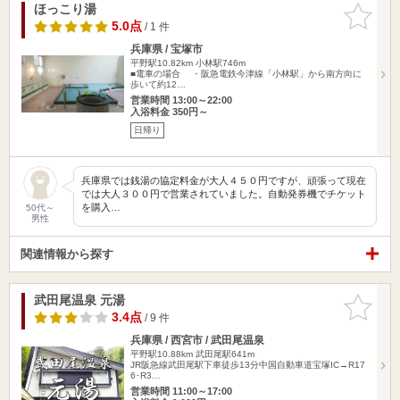
ほっこり湯
お気に入
りに追加
5.0点
/ 1 件
兵庫県 / 宝塚市
平野駅10.82km
小林駅746m
■電車の場合 ・阪急電鉄今津線「小林駅」から南方向に
歩いて約12…
営業時間 13:00～22:00
入浴料金 350円～
日帰り
兵庫県では銭湯の協定料金が大人４５０円ですが、頑張って現在
では大人３００円で営業されていました。自動発券機でチケット
を購入…
50代～
男性
関連情報から探す
武田尾温泉 元湯
お気に入
りに追加
3.4点
/ 9 件
兵庫県 / 西宮市 / 武田尾温泉
平野駅10.88km
武田尾駅641m
JR阪急線武田尾駅下車徒歩13分中国自動車道宝塚IC→R17
6･R3…
営業時間 11:00～17:00