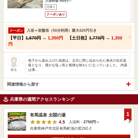
入浴料金 950円～
日帰り
クーポンあり
入浴＋岩盤浴（50分利用）最大420円引き
クーポン
【平日】
1,670円
→
1,350円
【土日祝】
1,770円
→
1,350
円
地下から汲み上げた温泉は、太古に閉じ込められた海水の化石温
泉となり、僅かな塩っ気と複雑な味わいになっていました。 内湯
は沸…
匿名
関連情報から探す
兵庫県の週間アクセスランキング
1
有馬温泉 太閤の湯
4.5
入浴料：
2750円～
兵庫県神戸市北区有馬町池の尻292-2