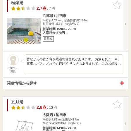
極楽湯
お気に入
りに追加
2.7点
/ 7 件
兵庫県 / 川西市
平野駅4.21km
川西能勢口駅444m
川西能勢口駅より徒歩約7分
営業時間 15:00～22:30
入浴料金 570円～
日帰り
昔ながらの古き良き銭湯で雰囲気があります。 お湯も良く、車、
電車、バス、どれでも行けて サウナもありまして、このお値段…
50代～
男性
関連情報から探す
五月湯
お気に入
りに追加
2.8点
/ 12 件
大阪府 / 池田市
平野駅4.87km
池田駅437m
阪急宝塚線池田駅（徒歩3分）
営業時間 14:00～24:00