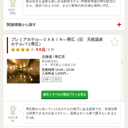
飲み歩きも温泉も楽しめる駅前ホテル JR根室本線の帯広駅北口
から、徒歩でおよそ1分。まさに駅前の好立地な場所に佇む、…
50代～
男性
関連情報から探す
プレミアホテル―ＣＡＢＩＮ―帯広（旧 天然温泉
お気に入
ホテルパコ帯広）
りに追加
4.0点
/ 2 件
北海道 / 帯広市
帯広駅263m
ＪＲ 帯広駅より徒歩３分
営業時間 14:00～23:00
入浴料金 1,000円～
日帰り
宿泊
楽天トラベルの宿泊プランを見る
帯広駅から歩いていけるホテルの地下にある温泉です。非宿泊客
も利用できるのがありがたい。温泉はモール泉で露天もいれると
3つあ…
40代 男
性