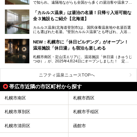
で知られ、遠隔地ながらも全国から多くの湯治客や温泉ファ
ート。温泉地概要や日帰り入浴施設をはじめ、宿泊施設・ア
ンが訪れる地です。
クセスまで徹底紹介します！
「カルルス温泉」は湯治の名湯！日帰り入浴可能な
「川島旅館」は、豊富温泉の開湯当初から営業する老舗旅
全３施設もご紹介【北海道】
館。とりわけ温泉の良さと名物のバター料理に定評があり、
口コミの評判も非常に高い宿。今回は筆者自ら宿泊し、自慢
カルルス温泉(北海道登別市)は、国民保養温泉地や名湯百選
の温泉や料理をはじめ、パブリックスペース・客室など宿の
にも選ばれた名湯。“登別カルルス温泉”とも呼ばれ、入浴剤
全貌を徹底的にご紹介します！
としてその名を聞いたことがある方も多いでしょう。観光色
豊かな登別温泉とは対照的な存在で、今も湯治場的な要素が
NEW：札幌市に「休日ビルヂング」がオープン！
残る閑静な温泉地です。
温浴施設「休日湯」も宿泊も楽しめる
今回、四半世紀以上に渡り全国の温泉を巡り続ける筆者が現
札幌市南区・定山渓エリアに、温浴施設「休日湯（きゅうじ
地体験し、カルルス温泉をご紹介。温泉地の概要や泉質解説
つゆ）」が、2025年4月24日にオープンしました！ 定山
をはじめ、日帰り入浴可能な全３施設の紹介・周辺観光・ア
渓の新たなランドマーク「休日ビルヂング」として誕生した
クセスまで徹底紹介します！
この施設は、温泉・サウナの「休日湯」・ラウンジの「THE
LOUNGE DAYOF」・グルメ「休日洋麺店」・ホテル「エク
ニフティ温泉ニュースTOPへ
スクラメーションホテル」で構成された、まさに大人の癒し
空間。
帯広市近隣の市区町村から探す
今回は、そんな「休日ビルヂング」の魅力を5つのポイント
からご紹介します。
札幌市南区
札幌市西区
札幌市厚別区
札幌市手稲区
札幌市清田区
函館市