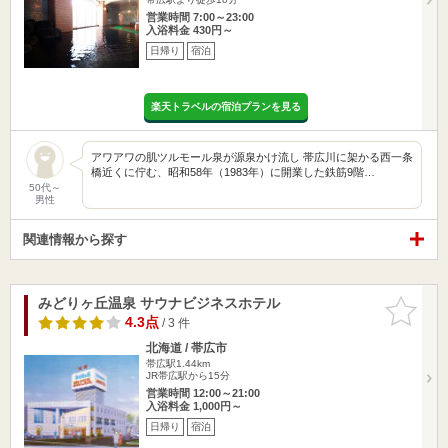
営業時間 7:00～23:00
入浴料金 430円～
日帰り
宿泊
楽天トラベルの宿泊プランを見る
アワアワの肌ツルモール泉が源泉かけ流し 帯広川に架かる西一条
橋近くに佇む、昭和58年（1983年）に開業した鉄筋9階…
50代～
男性
関連情報から探す
みどりヶ丘温泉 サウナビジネスホテル
お気に入
りに追加
4.3点
/ 3 件
北海道 / 帯広市
帯広駅1.44km
JR帯広駅から15分
営業時間 12:00～21:00
入浴料金 1,000円～
日帰り
宿泊