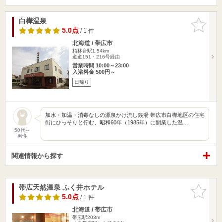
白樺温泉
お気に入
りに追加
5.0点
/ 1 件
北海道 / 帯広市
柏林台駅1.54km
道道151・216号経由
営業時間 10:00～23:00
入浴料金 500円～
日帰り
加水・加温・消毒なしの源泉かけ流し銭湯 帯広市白樺地区の住宅
街にひっそりと佇む、昭和60年（1985年）に開業した温…
50代～
男性
関連情報から探す
帯広天然温泉 ふく井ホテル
お気に入
りに追加
5.0点
/ 1 件
北海道 / 帯広市
帯広駅203m