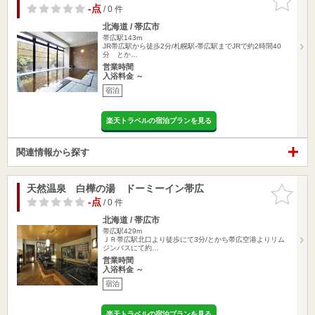
りに追加
-点
/ 0 件
北海道 / 帯広市
帯広駅143m
JR帯広駅から徒歩2分/札幌駅-帯広駅までJRで約2時間40
分 とか…
営業時間
入浴料金 ～
宿泊
楽天トラベルの宿泊プランを見る
関連情報から探す
天然温泉 白樺の湯 ドーミーイン帯広
お気に入
りに追加
-点
/ 0 件
北海道 / 帯広市
帯広駅429m
ＪＲ帯広駅北口より徒歩にて3分/とかち帯広空港よりリム
ジンバスにて約…
営業時間
入浴料金 ～
宿泊
楽天トラベルの宿泊プランを見る