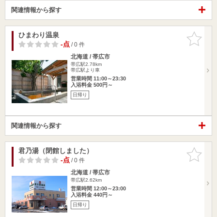
関連情報から探す
ひまわり温泉
お気に入
りに追加
-点
/ 0 件
北海道 / 帯広市
帯広駅2.78km
帯広駅より車
営業時間 11:00～23:30
入浴料金 500円～
日帰り
関連情報から探す
君乃湯（閉館しました）
お気に入
りに追加
-点
/ 0 件
北海道 / 帯広市
帯広駅2.62km
営業時間 12:00～23:00
入浴料金 440円～
日帰り