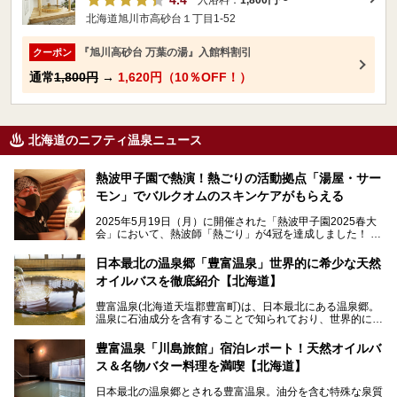
北海道旭川市高砂台１丁目1-52
『旭川高砂台 万葉の湯』入館料割引
クーポン
通常
1,800円
→
1,620円（10％OFF！）
北海道のニフティ温泉ニュース
熱波甲子園で熱演！熱ごりの活動拠点「湯屋・サー
モン」でバルクオムのスキンケアがもらえる
2025年5月19日（月）に開催された「熱波甲子園2025春大
会」において、熱波師「熱ごり」が4冠を達成しました！
このたび、バルクオム賞の受賞を記念して、熱ごりさんの活
動拠点である北海道の銭湯「湯屋・サーモン」にて、メンズ
日本最北の温泉郷「豊富温泉」世界的に希少な天然
スキンケアブランド バルクオムの「ONE DAY KIT」を数量
オイルバスを徹底紹介【北海道】
限定でプレゼントいたします。
老若男女問わず、多くの方にご体験いただける製品ですの
豊富温泉(北海道天塩郡豊富町)は、日本最北にある温泉郷。
で、ぜひお試しください。※6月13日配布開始、なくなり次
温泉に石油成分を含有することで知られており、世界的にも
第終了
大変希少な泉質です。また、油分が乾癬やアトピー性皮膚炎
に特効があると言われ、遠隔地ながらも全国から湯治・療養
───
豊富温泉「川島旅館」宿泊レポート！天然オイルバ
目的で多くの人々が訪れます。
提供元：株式会社バルクオム【PR】
ス＆名物バター料理を満喫【北海道】
この記事は株式会社バルクオム商品のPR記事です。
今回、四半世紀以上に渡り全国の温泉を巡り続ける筆者が現
日本最北の温泉郷とされる豊富温泉。油分を含む特殊な泉質
地体験し、独自の視点で豊富温泉の“天然オイルバス”をレポ