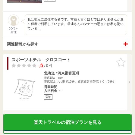
私は地元に居住する者です。常連と言うほどではありませんが週
１程度で利用しています。常連さんのマナーの悪さには私も驚い
ていま…
50代～
男性
関連情報から探す
スポーツホテル クロスコート
お気に入
りに追加
-点
/ 0 件
北海道 / 河東郡音更町
帯広駅4.91km
帯広駅よりお車で15分、道東道音更帯広ＩＣ（5分）
営業時間
入浴料金 ～
宿泊
楽天トラベルの宿泊プランを見る