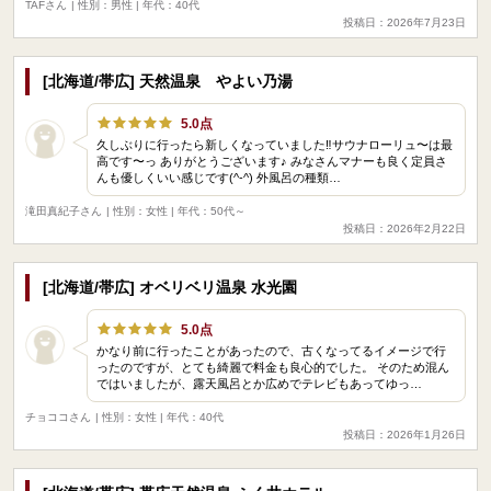
TAFさん
| 性別：男性 | 年代：40代
投稿日：2026年7月23日
[北海道/帯広] 天然温泉 やよい乃湯
5.0点
久しぶりに行ったら新しくなっていました‼️サウナローリュ〜は最
高です〜っ ありがとうございます♪ みなさんマナーも良く定員さ
んも優しくいい感じです(^-^) 外風呂の種類…
滝田真紀子さん
| 性別：女性 | 年代：50代～
投稿日：2026年2月22日
[北海道/帯広] オベリベリ温泉 水光園
5.0点
かなり前に行ったことがあったので、古くなってるイメージで行
ったのですが、とても綺麗で料金も良心的でした。 そのため混ん
ではいましたが、露天風呂とか広めでテレビもあってゆっ…
チョココさん
| 性別：女性 | 年代：40代
投稿日：2026年1月26日