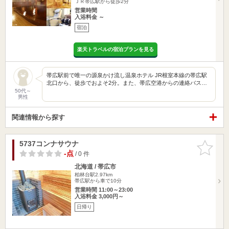
ＪＲ帯広駅から徒歩2分
営業時間
入浴料金 ～
宿泊
楽天トラベルの宿泊プランを見る
帯広駅前で唯一の源泉かけ流し温泉ホテル JR根室本線の帯広駅
北口から、徒歩でおよそ2分。また、帯広空港からの連絡バス…
50代～
男性
関連情報から探す
5737コンナサウナ
お気に入
りに追加
-点
/ 0 件
北海道 / 帯広市
柏林台駅2.97km
帯広駅から車で10分
営業時間 11:00～23:00
入浴料金 3,000円～
日帰り