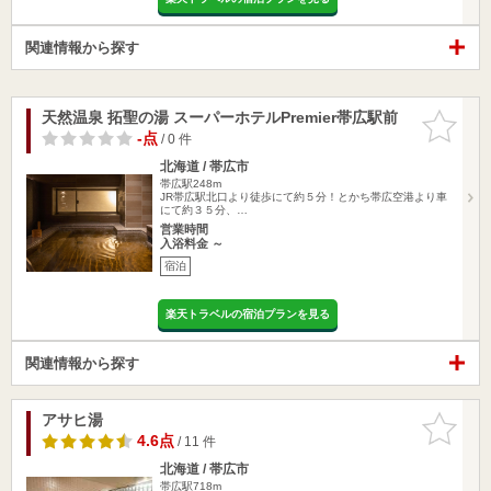
関連情報から探す
天然温泉 拓聖の湯 スーパーホテルPremier帯広駅前
お気に入
りに追加
-点
/ 0 件
北海道 / 帯広市
帯広駅248m
JR帯広駅北口より徒歩にて約５分！とかち帯広空港より車
にて約３５分、…
営業時間
入浴料金 ～
宿泊
楽天トラベルの宿泊プランを見る
関連情報から探す
アサヒ湯
お気に入
りに追加
4.6点
/ 11 件
北海道 / 帯広市
帯広駅718m