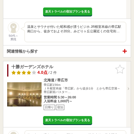
楽天トラベルの宿泊プランを見る
温泉とサウナが付いた昭和感が漂うビジホ JR根室本線の帯広駅
南口から、徒歩でおよそ20分。みどりヶ丘公園近くの住宅街…
50代～
男性
関連情報から探す
十勝ガーデンズホテル
お気に入
りに追加
4.0点
/ 2 件
北海道 / 帯広市
帯広駅156m
ＪＲ根室本線「帯広駅」から徒歩1分 とかち帯広空港～
帯広駅前バスター…
営業時間 5:30～26:00
入浴料金 1,000円～
日帰り
宿泊
楽天トラベルの宿泊プランを見る