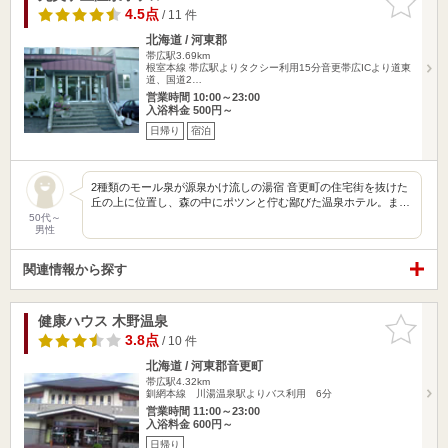
りに追加
4.5点
/ 11 件
北海道 / 河東郡
帯広駅3.69km
根室本線 帯広駅よりタクシー利用15分音更帯広ICより道東
道、国道2…
営業時間 10:00～23:00
入浴料金 500円～
日帰り
宿泊
2種類のモール泉が源泉かけ流しの湯宿 音更町の住宅街を抜けた
丘の上に位置し、森の中にポツンと佇む鄙びた温泉ホテル。ま…
50代～
男性
関連情報から探す
健康ハウス 木野温泉
お気に入
りに追加
3.8点
/ 10 件
北海道 / 河東郡音更町
帯広駅4.32km
釧網本線 川湯温泉駅よりバス利用 6分
営業時間 11:00～23:00
入浴料金 600円～
日帰り