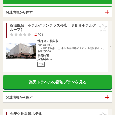
関連情報から探す
薬湯風呂 ホテルグランテラス帯広（ＢＢＨホテルグ
お気に入
ループ）
りに追加
-点
/ 0 件
北海道 / 帯広市
帯広駅299m
ＪＲ帯広駅徒歩３分/帯広空港連絡バスホテル前発着40分、
お車で約30…
営業時間
入浴料金 ～
宿泊
楽天トラベルの宿泊プランを見る
関連情報から探す
丸美ケ丘温泉ホテル
お気に入