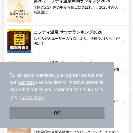
第20回ニフティ温泉年間ランキング2025
全国約2.2万件の中から頂点に選ばれた、2025年の人
気施設は…
ニフティ温泉 サウナランキング2026
おふろ好きユーザーの投票により、全国No.1サウナが
決定！
ニフティ温泉プレミアムクーポン
ノジマモバイル会員向け 通常よりもお得な「特別価
格」で人気の温泉を満喫できる！
By using our services, you agree that we and
our
partners
use cookies to improve advertisi
ng and enhance your experience on our servi
【ニフティ温泉 百名湯2026】
ces.
Learn more
行ってみたい施設に投票してプレゼントを当てよう！
（全10回開催 / 合計260名様）
OK
岩盤浴特集
日本全国の岩盤浴情報だけをピックアップ。まとめて