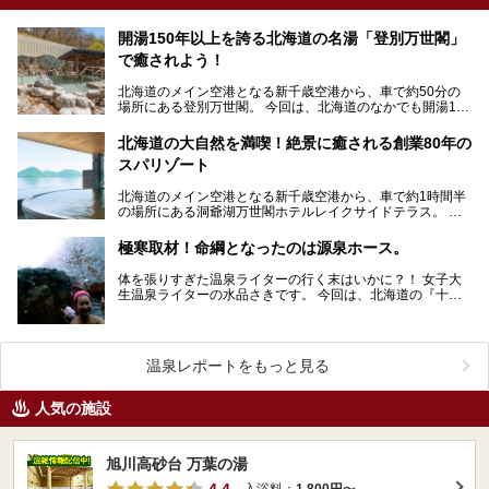
開湯150年以上を誇る北海道の名湯「登別万世閣」
で癒されよう！
北海道のメイン空港となる新千歳空港から、車で約50分の
場所にある登別万世閣。 今回は、北海道のなかでも開湯150
年以上を誇る名湯「登別温泉」に癒され、美味…
北海道の大自然を満喫！絶景に癒される創業80年の
スパリゾート
北海道のメイン空港となる新千歳空港から、車で約1時間半
の場所にある洞爺湖万世閣ホテルレイクサイドテラス。 今
回は、北海道の大自然「洞爺湖」を目の前にしたこ…
極寒取材！命綱となったのは源泉ホース。
体を張りすぎた温泉ライターの行く末はいかに？！ 女子大
生温泉ライターの水品さきです。 今回は、北海道の『十勝
岳温泉 凌雲閣』さんで雪降る中、なんと泉温3…
温泉レポートをもっと見る
人気の施設
旭川高砂台 万葉の湯
4.4
入浴料：
1,800円
〜