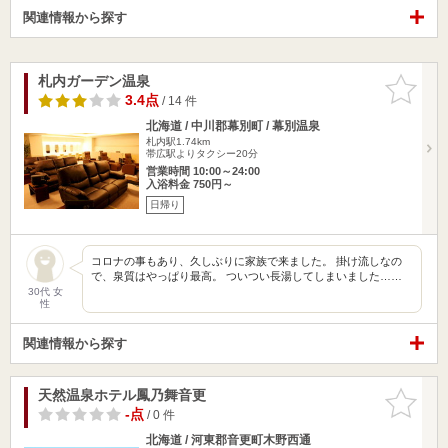
関連情報から探す
札内ガーデン温泉
お気に入
りに追加
3.4点
/ 14 件
北海道 / 中川郡幕別町 / 幕別温泉
札内駅1.74km
帯広駅よりタクシー20分
営業時間 10:00～24:00
入浴料金 750円～
日帰り
コロナの事もあり、久しぶりに家族で来ました。 掛け流しなの
で、泉質はやっぱり最高。 ついつい長湯してしまいました……
30代 女
性
関連情報から探す
天然温泉ホテル鳳乃舞音更
お気に入
りに追加
-点
/ 0 件
北海道 / 河東郡音更町木野西通