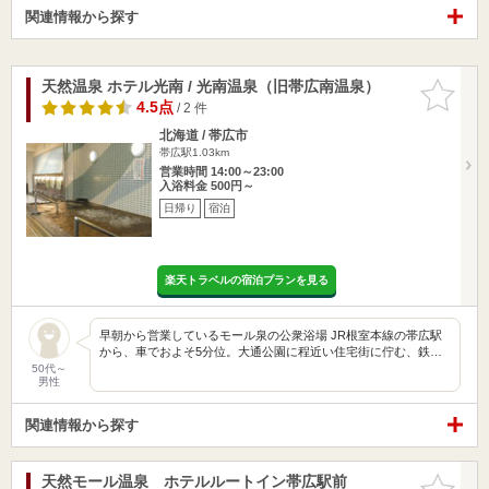
関連情報から探す
天然温泉 ホテル光南 / 光南温泉（旧帯広南温泉）
お気に入
りに追加
4.5点
/ 2 件
北海道 / 帯広市
帯広駅1.03km
営業時間 14:00～23:00
入浴料金 500円～
日帰り
宿泊
楽天トラベルの宿泊プランを見る
早朝から営業しているモール泉の公衆浴場 JR根室本線の帯広駅
から、車でおよそ5分位。大通公園に程近い住宅街に佇む、鉄…
50代～
男性
関連情報から探す
天然モール温泉 ホテルルートイン帯広駅前
お気に入