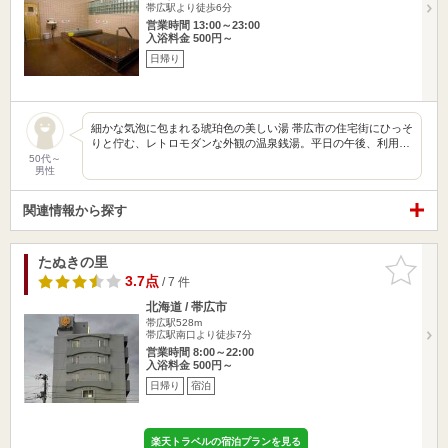
帯広駅より徒歩6分
営業時間 13:00～23:00
入浴料金 500円～
日帰り
細かな気泡に包まれる琥珀色の美しい湯 帯広市の住宅街にひっそ
りと佇む、レトロモダンな外観の温泉銭湯。平日の午後、利用…
50代～
男性
関連情報から探す
たぬきの里
お気に入
りに追加
3.7点
/ 7 件
北海道 / 帯広市
帯広駅528m
帯広駅南口より徒歩7分
営業時間 8:00～22:00
入浴料金 500円～
日帰り
宿泊
楽天トラベルの宿泊プランを見る