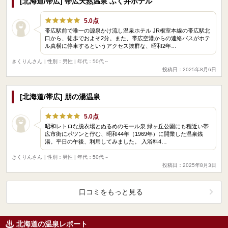
[北海道/帯広] 帯広天然温泉 ふく井ホテル
5.0点
帯広駅前で唯一の源泉かけ流し温泉ホテル JR根室本線の帯広駅北
口から、徒歩でおよそ2分。また、帯広空港からの連絡バスがホテ
ル真横に停車するというアクセス抜群な、昭和2年…
きくりんさん
| 性別：男性 | 年代：50代～
投稿日：2025年8月6日
[北海道/帯広] 朋の湯温泉
5.0点
昭和レトロな脱衣場とぬるめのモール泉 緑ヶ丘公園にも程近い帯
広市街にポツンと佇む、昭和44年（1969年）に開業した温泉銭
湯。平日の午後、利用してみました。 入浴料4…
きくりんさん
| 性別：男性 | 年代：50代～
投稿日：2025年8月3日
口コミをもっと見る
北海道の温泉レポート