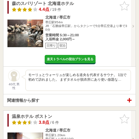
森のスパリゾート 北海道ホテル
お気に入
りに追加
4.4点
/ 19 件
北海道 / 帯広市
帯広駅954m
JR「石勝線帯広駅」からタクシーで5分帯広空港より車で3
0分
営業時間 5:30～21:00
入浴料金 2,000円～
日帰り
宿泊
楽天トラベルの宿泊プランを見る
モーリュとウォーリュが楽しめる道央を代表するサウナ。 1泊で
初めて訪れました。 まずタオルが脱衣所にあり使い放題な…
40代 男
性
関連情報から探す
温泉ホテル ボストン
お気に入
りに追加
3.8点
/ 6 件
北海道 / 帯広市
帯広駅1.20km
帯広駅より徒歩10分