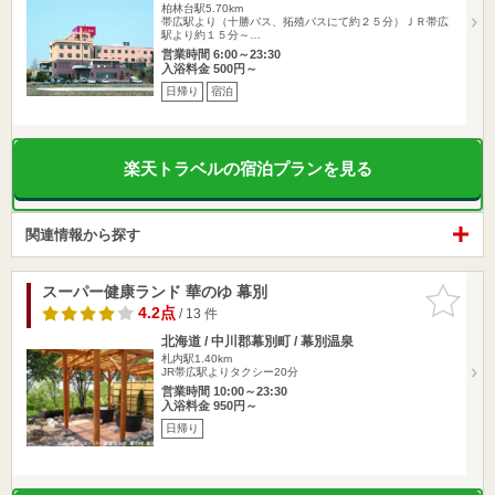
柏林台駅5.70km
帯広駅より（十勝バス、拓殖バスにて約２５分）ＪＲ帯広
駅より約１５分～…
営業時間 6:00～23:30
入浴料金 500円～
日帰り
宿泊
楽天トラベルの宿泊プランを見る
関連情報から探す
スーパー健康ランド 華のゆ 幕別
お気に入
りに追加
4.2点
/ 13 件
北海道 / 中川郡幕別町 / 幕別温泉
札内駅1.40km
JR帯広駅よりタクシー20分
営業時間 10:00～23:30
入浴料金 950円～
日帰り