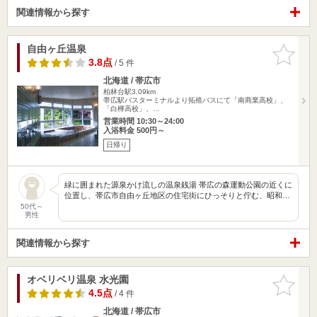
関連情報から探す
自由ヶ丘温泉
お気に入
りに追加
3.8点
/ 5 件
北海道 / 帯広市
柏林台駅3.09km
帯広駅バスターミナルより拓殖バスにて「南商業高校」、
「白樺高校」、…
営業時間 10:30～24:00
入浴料金 500円～
日帰り
緑に囲まれた源泉かけ流しの温泉銭湯 帯広の森運動公園の近くに
位置し、帯広市自由ヶ丘地区の住宅街にひっそりと佇む、昭和…
50代～
男性
関連情報から探す
オベリベリ温泉 水光園
お気に入
りに追加
4.5点
/ 4 件
北海道 / 帯広市