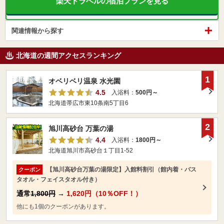
楽天トラベルの宿泊プランを見る
関連情報から探す
北海道の週間アクセスランキング
1
オベリベリ温泉 水光園
4.5
入浴料：
500円～
北海道帯広市東10条南5丁目6
2
旭川高砂台 万葉の湯
4.4
入浴料：
1800円～
北海道旭川市高砂台１丁目1-52
【旭川高砂台万葉の湯限定】入館料割引（館内着・バス
クーポン
タオル・フェイスタオル付き）
通常
1,800円
→
1,620円（10％OFF！）
他にも1個のクーポンがあります。