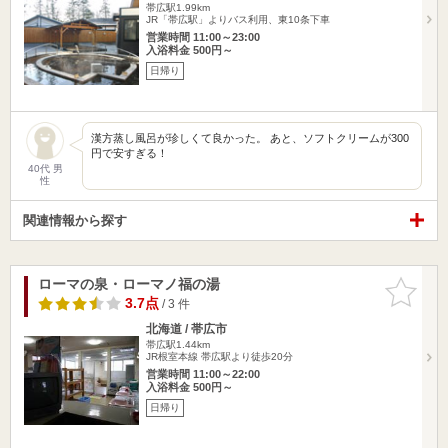
帯広駅1.99km
JR「帯広駅」よりバス利用、東10条下車
営業時間 11:00～23:00
入浴料金 500円～
日帰り
漢方蒸し風呂が珍しくて良かった。 あと、ソフトクリームが300
円で安すぎる！
40代 男
性
関連情報から探す
ローマの泉・ローマノ福の湯
お気に入
りに追加
3.7点
/ 3 件
北海道 / 帯広市
帯広駅1.44km
JR根室本線 帯広駅より徒歩20分
営業時間 11:00～22:00
入浴料金 500円～
日帰り