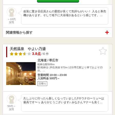
改装に驚き😲店員さんの愛想が良くて気持ちがいい！ 入ると券売
機があります。そして地下に大浴場があるという感じです。…
～10代
女性
関連情報から探す
天然温泉 やよい乃湯
お気に入
りに追加
3.8点
/ 6 件
北海道 / 帯広市
柏林台駅689m
駅/柏林台 JR在来線 970m 12分帯広駅より車でおよそ15
分。…
営業時間 10:00～23:00
入浴料金 500円～
日帰り
久しぶりに行ったら新しくなっていました‼️サウナローリュ〜は
最高です〜っ ありがとうございます♪ みなさんマナーも良く…
50代～
女性