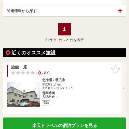
関連情報から探す
1
21
件中 1件～21件を表示
近くのオススメ施設
旅館 庵
お気に入
りに追加
-点
/ 0 件
北海道 / 帯広市
帯広駅1.17km
帯広駅から徒歩で１２分
営業時間
入浴料金 ～
宿泊
楽天トラベルの宿泊プランを見る