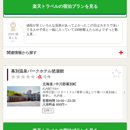
楽天トラベルの宿泊プランを見る
値段が安くいろんな温泉があってよかったこの日はカオスで泳い
でる人や子供と一緒に入っていて100秒数えたら出よでずっと数
え直…
20代 指
定しな
い
関連情報から探す
幕別温泉パークホテル悠湯館
お気に入
りに追加
-点
/ 0 件
北海道 / 中川郡幕別町
札内駅754m
JR帯広駅バスターミナル7番乗り場より十勝バス幕別線に
乗車し、札内春…
営業時間 10:00～23:30
入浴料金 600円～
日帰り