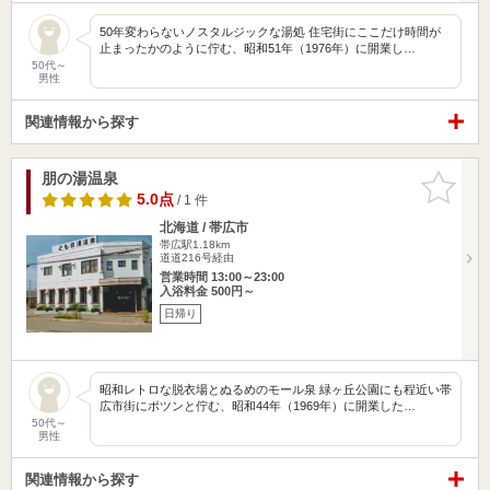
50年変わらないノスタルジックな湯処 住宅街にここだけ時間が
止まったかのように佇む、昭和51年（1976年）に開業し…
50代～
男性
関連情報から探す
朋の湯温泉
お気に入
りに追加
5.0点
/ 1 件
北海道 / 帯広市
帯広駅1.18km
道道216号経由
営業時間 13:00～23:00
入浴料金 500円～
日帰り
昭和レトロな脱衣場とぬるめのモール泉 緑ヶ丘公園にも程近い帯
広市街にポツンと佇む、昭和44年（1969年）に開業した…
50代～
男性
関連情報から探す