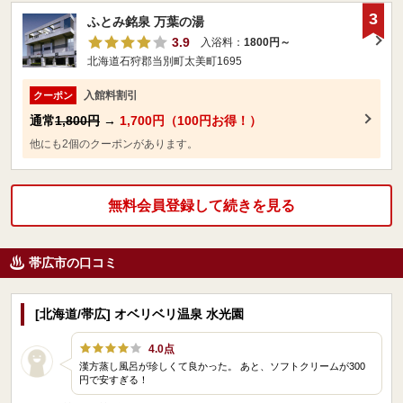
3
ふとみ銘泉 万葉の湯
3.9
入浴料：
1800円～
北海道石狩郡当別町太美町1695
入館料割引
クーポン
通常
1,800円
→
1,700円（100円お得！）
他にも2個のクーポンがあります。
無料会員登録して続きを見る
帯広市の口コミ
[北海道/帯広] オベリベリ温泉 水光園
4.0点
漢方蒸し風呂が珍しくて良かった。 あと、ソフトクリームが300
円で安すぎる！