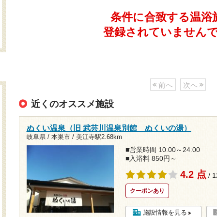
条件に合致する温浴
登録されていません
前へ
次へ
近くのオススメ施設
ぬくい温泉（旧 武芸川温泉別館 ぬくいの湯）
岐阜県 / 本巣市 /
美江寺駅2.68km
■営業時間 10:00～24:00
■入浴料 850円～
4.2 点
/ 
クーポンあり
施設情報を見る