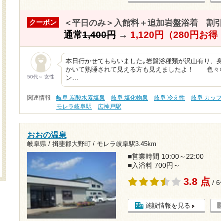
＜平日のみ＞入館料＋追加岩盤浴着 割
クーポン
通常
1,400円
→
1,120円（280円お
本日行かせてもらいました｡岩盤浴種類が沢山有り、
かいて熟睡されて見える方も見えましたよ！ 色々
50代～ 女性
ン…
関連情報
岐阜 炭酸水素塩泉
岐阜 塩化物泉
岐阜 冷え性
岐阜 カッ
モレラ岐阜駅
広神戸駅
おおの温泉
岐阜県 / 揖斐郡大野町 /
モレラ岐阜駅3.45km
■営業時間 10:00～22:00
■入浴料 700円～
3.8 点
/ 
施設情報を見る