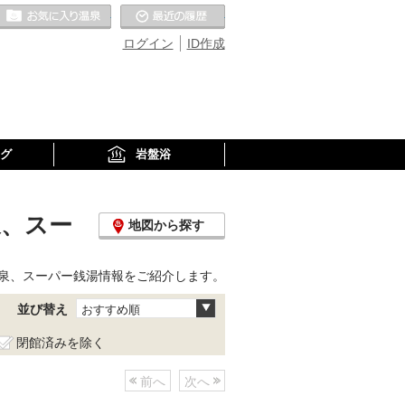
お気に入りの温泉
最近の履歴
ログイン
ID作成
グ
岩盤浴
泉、スー
地図から探す
泉、スーパー銭湯情報をご紹介します。
並び替え
おすすめ順
閉館済みを除く
前へ
次へ