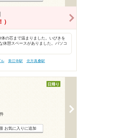
引
>
得！）
身体の芯まで温まりました。いびきを
な休憩スペースがありました。パソコ
プル
美江寺駅
北方真桑駅
日帰り
>
6件
お気に入りに追加