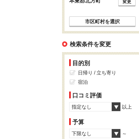
本巣郡北方町
変更
市区町村を選択
検索条件を変更
目的別
日帰り / 立ち寄り
宿泊
口コミ評価
指定なし
以上
予算
下限なし
～