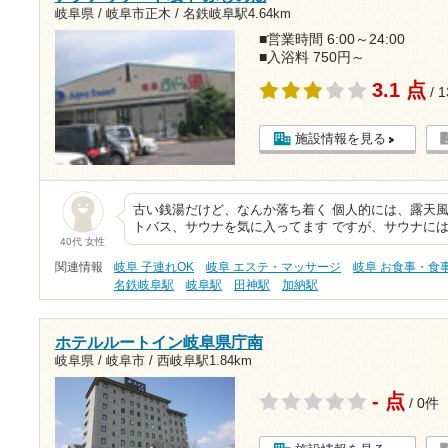
岐阜県 / 岐阜市正木 /
名鉄岐阜駅4.64km
■営業時間 6:00～24:00
■入浴料 750円～
3.1 点
/ 
施設情報を見る
古い銭湯だけど、なんか落ち着く 個人的には、露天
トバス、サウナを気に入ってます ですが、サウナには
40代 女性
関連情報
岐阜 子連れOK
岐阜 エステ・マッサージ
岐阜 お食事・食
名鉄岐阜駅
岐阜駅
田神駅
加納駅
ホテルルートイン岐阜県庁南
岐阜県 / 岐阜市 /
西岐阜駅1.84km
- 点
/ 0件