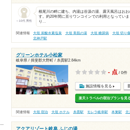
根尾川の畔に建ち、内湯は谷汲の湯、露天風呂はおお
す。約20年間に亘りワンコインでの利用となってい
～10代 男性
り…
関連情報
大垣 炭酸水素塩泉
大垣 美肌の湯
大垣 糖尿病
大垣 切り
北神戸駅
グリーンホテル小松家
岐阜県 / 揖斐郡大野町 /
糸貫駅2.84km
- 点
/ 0件
施設情報を見る
楽天トラベルの宿泊プランを見
関連情報
大垣 宿泊
大垣 ホテル
糸貫駅
モレラ岐阜駅
本巣駅
北
アクアリゾート岐阜 ふじの湯