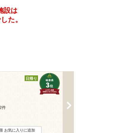
施設は
でした。
日帰り
>
12件
お気に入りに追加