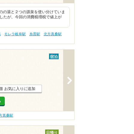
のの湯と２つの源泉を使い分けていま
ましたが、今回の消費税増税で値上が
傷
モレラ岐阜駅
糸貫駅
北方真桑駅
宿泊
>
お気に入りに追加
る
方真桑駅
日帰り