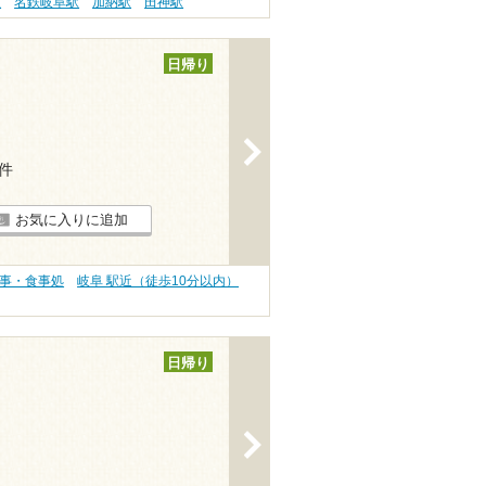
駅
名鉄岐阜駅
加納駅
田神駅
日帰り
>
4件
お気に入りに追加
食事・食事処
岐阜 駅近（徒歩10分以内）
日帰り
>