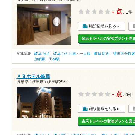
- 点
/ 1件
施設情報を見る
楽天トラベルの宿泊プランを見
関連情報
岐阜 宿泊
岐阜 ひとり旅・一人旅
岐阜 駅近（徒歩10分以
加納駅
田神駅
ＡＢホテル岐阜
岐阜県 / 岐阜市 /
岐阜駅396m
- 点
/ 0件
施設情報を見る
楽天トラベルの宿泊プランを見