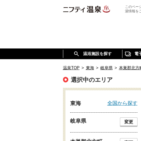
このペー
湯情報を
温浴施設を探す
電
温泉TOP
>
東海
>
岐阜県
>
本巣郡北方
選択中のエリア
全国から探す
東海
岐阜県
変更