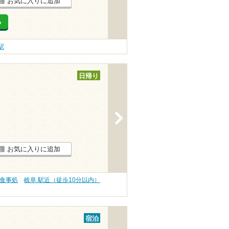
お気に入りに追加
る
駅
日帰り
>
お気に入りに追加
・食事処
岐阜 駅近（徒歩10分以内）
宿泊