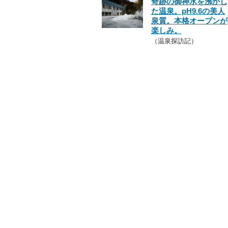
奇跡の御神水を沸かし
た温泉。pH9.6の美人
泉質。本格オープンが
楽しみ。
（温泉探訪記）