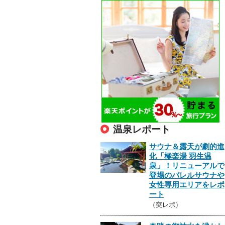
温泉レポート
サウナ＆露天が劇的進
化「極楽湯 羽生温
泉」！リニューアルで
登場のバレルサウナや
女性専用エリアをレポ
ート
（突レポ）