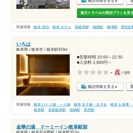
施設情報を見る
楽天トラベルの宿泊プランを見
関連情報
岐阜 宿泊
岐阜 ホテル
西岐阜駅
穂積駅
柳津駅
西笠松
いろは
岐阜県 / 岐阜市 /
岐阜駅433m
■営業時間 10:00～22:30
■入浴料 2,800円～
- 点
/ 0件
施設情報を見る
関連情報
岐阜 ひとり旅・一人旅
岐阜 女子旅・女子会
岐阜 お食事
岐阜駅
名鉄岐阜駅
加納駅
茶所駅
金華の湯 ドーミーイン岐阜駅前
岐阜県 / 岐阜市吉野町 /
岐阜駅357m