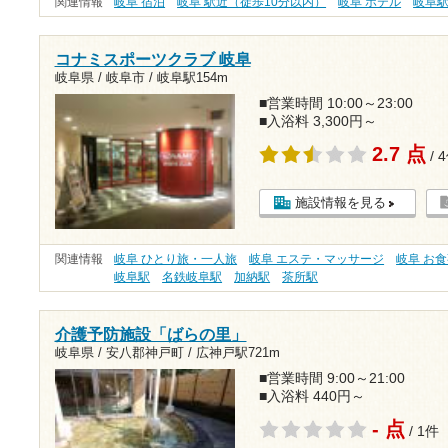
関連情報
岐阜 宿泊
岐阜 駅近（徒歩10分以内）
岐阜 ホテル
岐阜
コナミスポーツクラブ 岐阜
岐阜県 / 岐阜市 /
岐阜駅154m
■営業時間 10:00～23:00
■入浴料 3,300円～
2.7 点
/ 
施設情報を見る
関連情報
岐阜 ひとり旅・一人旅
岐阜 エステ・マッサージ
岐阜 お
岐阜駅
名鉄岐阜駅
加納駅
茶所駅
介護予防施設「ばらの里」
岐阜県 / 安八郡神戸町 /
広神戸駅721m
■営業時間 9:00～21:00
■入浴料 440円～
- 点
/ 1件