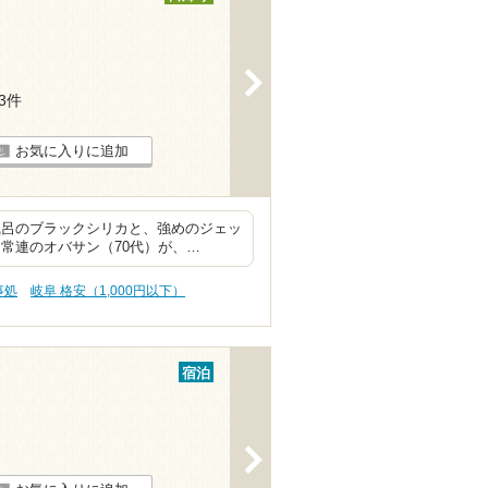
>
13件
お気に入りに追加
風呂のブラックシリカと、強めのジェッ
常連のオバサン（70代）が、…
事処
岐阜 格安（1,000円以下）
宿泊
>