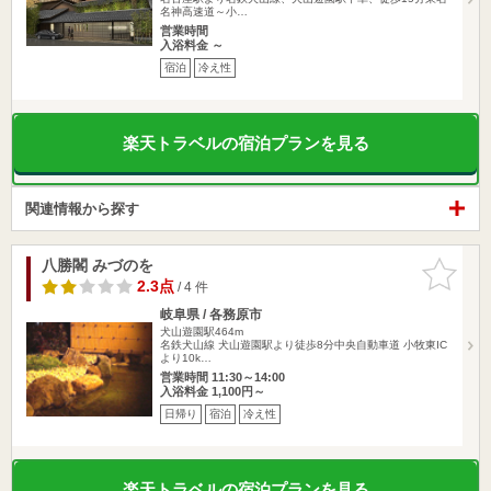
名神高速道～小…
営業時間
入浴料金 ～
宿泊
冷え性
楽天トラベルの宿泊プランを見る
関連情報から探す
八勝閣 みづのを
お気に入
りに追加
2.3点
/ 4 件
岐阜県 / 各務原市
犬山遊園駅464m
名鉄犬山線 犬山遊園駅より徒歩8分中央自動車道 小牧東IC
より10k…
営業時間 11:30～14:00
入浴料金 1,100円～
日帰り
宿泊
冷え性
楽天トラベルの宿泊プランを見る