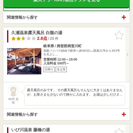
関連情報から探す
久瀬温泉露天風呂 白龍の湯
お気に入
りに追加
2.8点
/ 20 件
岐阜県 / 揖斐郡揖斐川町
名岐バイパス経由で岐阜へ(約40分)→国道21号から303号
を北上し…
営業時間 12:00～19:00
入浴料金 500円～
日帰り
冷え性
露天風呂のみです。 その露天風呂もそんなに大きくはありません
が、お客さまも少ないので静かに入れます。 お湯は少しだけヌ…
40代 女
性
関連情報から探す
いび川温泉 藤橋の湯
お気に入