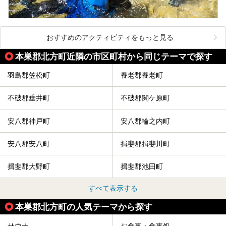
おすすめのアクティビティをもっと見る
本巣郡北方町近隣の市区町村から同じテーマで探す
羽島郡笠松町
養老郡養老町
不破郡垂井町
不破郡関ケ原町
安八郡神戸町
安八郡輪之内町
安八郡安八町
揖斐郡揖斐川町
揖斐郡大野町
揖斐郡池田町
すべて表示する
本巣郡北方町の人気テーマから探す
サウナ
お食事・食事処