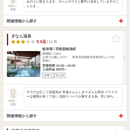
みのりに収まります。ホームサウナと勝手に命名していますがこ
じんま…
50代～
女性
関連情報から探す
ぎなん温泉
お気に入
りに追加
3.4点
/ 11 件
岐阜県 / 羽島郡岐南町
細畑駅1.23km
お車でお越しの方へ 東海北陸道岐阜各務原ICより5分
国道2…
営業時間 10:00～24:00
入浴料金 800円～
日帰り
冷え性
サウナは広くて温度高め 常連さんらしきマダムも黙浴 ドライヤ
ーは種類が多くて良い 洗面スペースが狭すぎる為、常に待ち…
50代～
女性
関連情報から探す