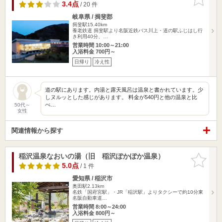
りに追加
3.4点
/ 20 件
岐阜県 / 揖斐郡
揖斐駅15.40km
養老鉄道 揖斐駅より名阪近鉄バス川上・道の駅ふじはし行
き利用40分、…
営業時間 10:00～21:00
入浴料金 700円～
日帰り
冷え性
道の駅にあります。内湯と露天風呂は温泉と書かれています。少
しヌルッとした感じがあります。 料金が540円と他の温泉と比
べ…
50代～
女性
関連情報から探す
稲沢温泉なおいの湯（旧 稲沢ぽかぽか温泉）
お気に入
りに追加
5.0点
/ 1 件
愛知県 / 稲沢市
奥田駅2.13km
名鉄「国府宮駅」・JR「稲沢駅」よりタクシーで約10分東
名阪自動車道…
営業時間 8:00～24:00
入浴料金 800円～