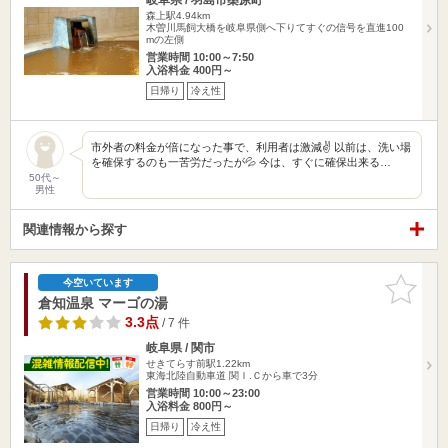
森上駅4.94km
木曽川馬飼大橋を岐阜県側へ下りてすぐの信号を直進100
mの左側
営業時間 10:00～7:50
入浴料金 400円～
日帰り
冷え性
市外者の料金が倍になった事で、利用者は激減✌️ 以前は、洗い場
を確保するのも一苦労だったが💦 今は、すぐに確保出来る…
50代～
男性
関連情報から探す
お気に入
今空いています
りに追加
倉知温泉 マーゴの湯
3.3点
/ 7 件
岐阜県 / 関市
せきてらす前駅1.22km
東海北陸自動車道 関Ｉ.Ｃから車で3分
営業時間 10:00～23:00
入浴料金 800円～
日帰り
冷え性