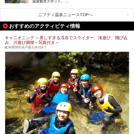
温泉観光スポット。
訪れる際には美肌で知られるお湯とあわせて、当地ならでは
のグルメを楽しんだり、周辺にある名所にも足を伸ばしたり
したいもの。
ニフティ温泉ニュースTOPへ
本記事では、下呂温泉エリアにあるおすすめの観光スポット
おすすめのアクティビティ情報
をご紹介するとともに散策する際のモデルコースもご提案。
下呂温泉観光をたっぷりとガイドします！
キャニオニング ～美しすぎる渓谷でスライダー、滝遊び、飛び込
み、川遊び満喫～写真付き～
岐阜県関市洞戸通元寺318-7