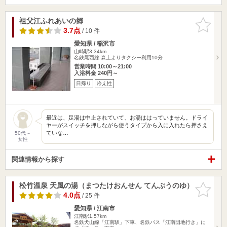
祖父江ふれあいの郷
お気に入
りに追加
3.7点
/ 10 件
愛知県 / 稲沢市
山崎駅3.34km
名鉄尾西線 森上よりタクシー利用10分
営業時間 10:00～21:00
入浴料金 240円～
日帰り
冷え性
最近は、足湯は中止されていて、お湯ははっていません。ドライ
ヤーがスイッチを押しながら使うタイプから入に入れたら押さえ
ていな…
50代～
女性
関連情報から探す
松竹温泉 天風の湯（まつたけおんせん てんぷうのゆ）
お気に入
りに追加
4.0点
/ 25 件
愛知県 / 江南市
江南駅1.57km
名鉄犬山線「江南駅」下車、名鉄バス「江南団地行き」に