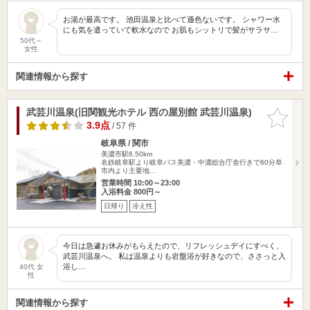
お湯が最高です。 池田温泉と比べて遜色ないです。 シャワー水
にも気を遣っていて軟水なので お肌もシットリで髪がサラサ…
50代～
女性
関連情報から探す
武芸川温泉(旧関観光ホテル 西の屋別館 武芸川温泉)
お気に入
りに追加
3.9点
/ 57 件
岐阜県 / 関市
美濃市駅6.50km
名鉄岐阜駅より岐阜バス美濃・中濃総合庁舎行きで60分阜
市内より主要地…
営業時間 10:00～23:00
入浴料金 800円～
日帰り
冷え性
今日は急遽お休みがもらえたので、リフレッシュデイにすべく、
武芸川温泉へ。 私は温泉よりも岩盤浴が好きなので、ささっと入
浴し…
40代 女
性
関連情報から探す