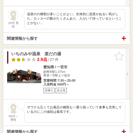
温泉のの種類が多いことがよい。全体的に温度がぬるい気がし
た。ロッカーの数がたくさんあり、人がいて待っているというこ
とがない…
20代 男
性
関連情報から探す
いちのみや温泉 楽だの湯
お気に入
りに追加
2.9点
/ 27 件
愛知県 / 一宮市
妙興寺駅1.37km
尾張一宮駅より徒歩
営業時間 7:30～25:00
入浴料金 550円～
日帰り
冷え性
サウナも広くてお風呂の種類も一通り揃っていて食事も充実して
いるのにこの値段は最高です。
50代～
男性
関連情報から探す