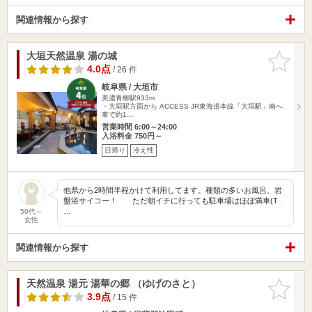
関連情報から探す
大垣天然温泉 湯の城
お気に入
りに追加
4.0点
/ 26 件
岐阜県 / 大垣市
美濃青柳駅933m
・大垣駅方面から ACCESS JR東海道本線「大垣駅」南へ
車で約1…
営業時間 6:00～24:00
入浴料金 750円～
日帰り
冷え性
他県から2時間半程かけて利用してます。種類の多いお風呂、岩
盤浴サイコー！ ただ朝イチに行っても駐車場はほぼ満車(T .
…
50代～
女性
関連情報から探す
天然温泉 湯元 湯華の郷 （ゆげのさと）
お気に入
りに追加
3.9点
/ 15 件