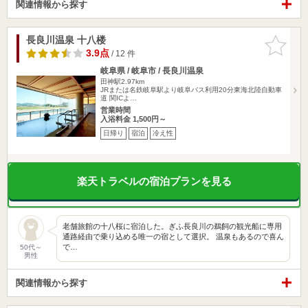
関連情報から探す
長良川温泉 十八楼
お気に入
りに追加
3.9点
/ 12 件
岐阜県 / 岐阜市 / 長良川温泉
田神駅2.97km
JRまたは名鉄岐阜駅より岐阜バス利用20分東海北陸自動車
道 関ICよ…
営業時間
入浴料金 1,500円～
日帰り
宿泊
冷え性
楽天トラベルの宿泊プランを見る
老舗旅館の十八桜に宿泊した。ぎふ長良川の鵜飼の観光船に専用
通路経由で乗り込める唯一の宿として選択。 温泉もあるので喜ん
で…
50代～
男性
関連情報から探す