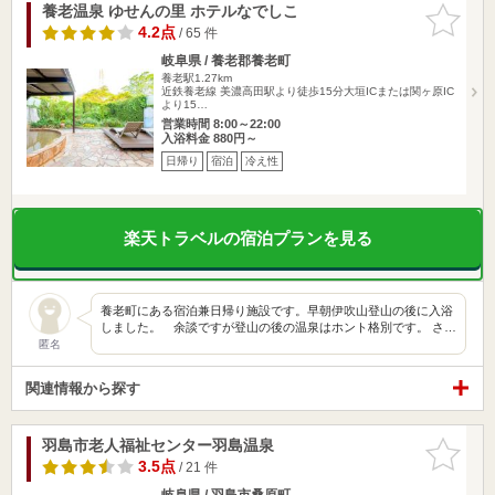
養老温泉 ゆせんの里 ホテルなでしこ
お気に入
りに追加
4.2点
/ 65 件
岐阜県 / 養老郡養老町
養老駅1.27km
近鉄養老線 美濃高田駅より徒歩15分大垣ICまたは関ヶ原IC
より15…
営業時間 8:00～22:00
入浴料金 880円～
日帰り
宿泊
冷え性
楽天トラベルの宿泊プランを見る
養老町にある宿泊兼日帰り施設です。早朝伊吹山登山の後に入浴
しました。 余談ですが登山の後の温泉はホント格別です。 さ…
匿名
関連情報から探す
羽島市老人福祉センター羽島温泉
お気に入
りに追加
3.5点
/ 21 件
岐阜県 / 羽島市桑原町