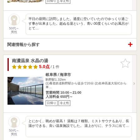
日帰り
冷え性
平日の昼間に訪問しました。適度に空いていたのでゆっくり過ご
す事が出来ました。超ぬる湯という、青い30度くらいのお風呂が
とて…
50代～
男性
関連情報から探す
南濃温泉 水晶の湯
お気に入
りに追加
5.0点
/ 1 件
岐阜県 / 海津市
駒野駅1.32km
(1)養老鉄道駒野駅から徒歩で20分 (2)名神高速大垣ICから
車…
営業時間 10:00～21:00
入浴料金 650円～
日帰り
冷え性
とにかく、眺めが最高！ 湯船は７種類。ミストサウナもあり、長
湯ができる、良い温泉施設でした。 湯上がりに、テラスに出て…
50代～
男性