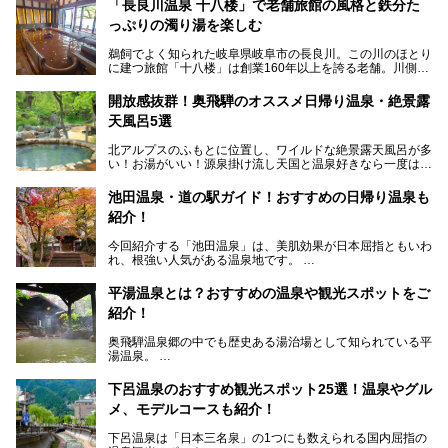
「長良川温泉 十八楼」で老舗旅館の風格と鉄分た
っぷりの濁り湯を楽しむ
鵜飼でよく知られた岐阜県岐阜市の長良川。この川のほとり
に建つ旅館「十八楼」は創業160年以上を誇る老舗。川側の
客室からは長良川を一望、温泉はインパクトのある赤褐色の
濁り湯で、地産地消にこだわった食事も定評があります。
開放感抜群！奥飛騨のオススメ日帰り温泉・絶景露
天風呂5選
そして大浴場は日帰り入浴もできるんですよ。泊まりでも日
帰りでも楽しめる「十八楼」を、周辺の川原町の町並みや、
北アルプスのふもとに位置し、ワイルドな絶景露天風呂が多
岐阜の手仕事に触れる旅とともに楽しんでみてはいかがでし
い！お湯がいい！源泉掛け流し天国と温泉好きなら一度は行
ょう！
きたいと思う岐阜県の奥飛騨温泉郷。
───
池田温泉・道の駅ガイド！おすすめの日帰り温泉も
「平湯温泉」「福地温泉」「新平湯温泉」「栃尾温泉」「新
提供元：岐阜県【PR】
紹介！
穂高温泉」と5つの温泉地を総称して奥飛騨温泉郷と呼びま
この記事は岐阜県のPR記事です。
すが、この中でも気軽に日帰りで楽しめる開放感抜群の露天
今回紹介する「池田温泉」は、美肌効果が日本屈指ともいわ
風呂を5ヶ所ご紹介したいと思います。いずれも素晴らしい
れ、根強い人気がある温泉地です。
温泉ですよ！
岐阜県にあり、名古屋からは日帰りで、東京や大阪からなら
温泉旅として利用することができます。
平湯温泉とは？おすすめの温泉や観光スポットをご
紹介！
池田温泉には道の駅があるなど、温泉、観光、買い物と、さ
まざまな楽しみ方が可能です。
奥飛騨温泉郷の中でも歴史ある湯治場として知られている平
そんな池田温泉の魅力を詳しく紹介していきます！
湯温泉。
岐阜県と長野県を結ぶ安房トンネルの開通以来、東京方面か
らの利用客も増え、ますます賑わいを見せています。そこで
下呂温泉のおすすめ観光スポット25選！温泉やグル
今回は、平湯温泉の観光スポットとおすすめの温泉施設を紹
メ、モデルコースも紹介！
介します。気になる温泉をぜひチェックしてみてください。
下呂温泉は「日本三名泉」の1つにも数えられる国内屈指の