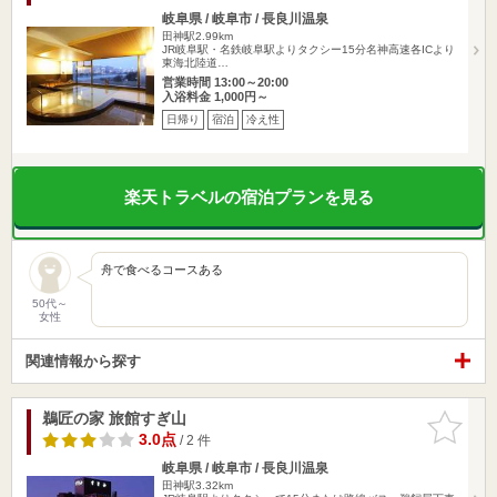
岐阜県 / 岐阜市 / 長良川温泉
田神駅2.99km
JR岐阜駅・名鉄岐阜駅よりタクシー15分名神高速各ICより
東海北陸道…
営業時間 13:00～20:00
入浴料金 1,000円～
日帰り
宿泊
冷え性
楽天トラベルの宿泊プランを見る
舟で食べるコースある
50代～
女性
関連情報から探す
鵜匠の家 旅館すぎ山
お気に入
りに追加
3.0点
/ 2 件
岐阜県 / 岐阜市 / 長良川温泉
田神駅3.32km