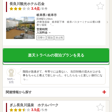
長良川観光ホテル石金
お気に入
りに追加
3.4点
/ 8 件
岐阜県 / 岐阜市
田神駅3.29km
JR東海道線 岐阜駅下車 岐阜バスターミナル12番13番
乗り場発 『…
営業時間
入浴料金 ～
日帰り
宿泊
冷え性
楽天トラベルの宿泊プランを見る
階段が急過ぎて、年寄りには危ない。 当日50発の花火が上がる
事をちゃんと教えて欲しかった。そしたらもっと楽しい旅行にな
っ…
50代～
女性
関連情報から探す
ぎふ長良川温泉 ホテルパーク
お気に入
りに追加
3.5点
/ 5 件