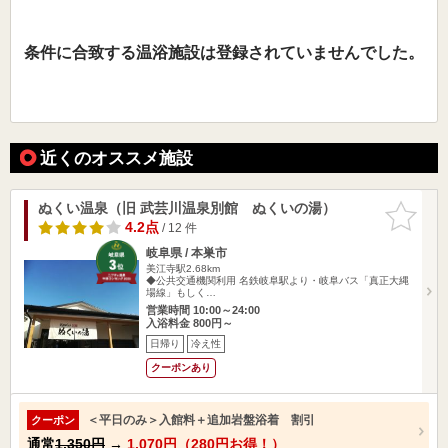
条件に合致する温浴施設は登録されていませんでした。
近くのオススメ施設
ぬくい温泉（旧 武芸川温泉別館 ぬくいの湯）
お気に入
りに追加
4.2点
/ 12 件
岐阜県 / 本巣市
美江寺駅2.68km
◆公共交通機関利用 名鉄岐阜駅より・岐阜バス「真正大縄
場線」もしく…
営業時間 10:00～24:00
入浴料金 800円～
日帰り
冷え性
クーポンあり
＜平日のみ＞入館料＋追加岩盤浴着 割引
クーポン
通常
1,350円
→
1,070円（280円お得！）