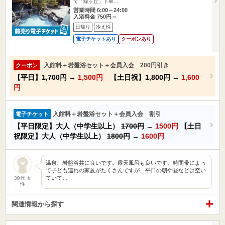
て「緑ヶ丘」下車…
営業時間 6:00～24:00
入浴料金 750円～
日帰り
冷え性
電子チケットあり
クーポンあり
入館料＋岩盤浴セット＋会員入会 200円引き
クーポン
【平日】
1,700円
→
1,500円
【土日祝】
1,800円
→
1,600
円
入館料＋岩盤浴セット＋会員入会 割引
電子チケット
【平日限定】大人（中学生以上）
1700円
→
1500円
【土日
祝限定】大人（中学生以上）
1800円
→
1600円
温泉、岩盤浴共に良いです。露天風呂も良いです。時間帯によっ
て子ども連れの家族がたくさんですが、平日の朝や昼などは空い
ていて…
30代 女
性
関連情報から探す