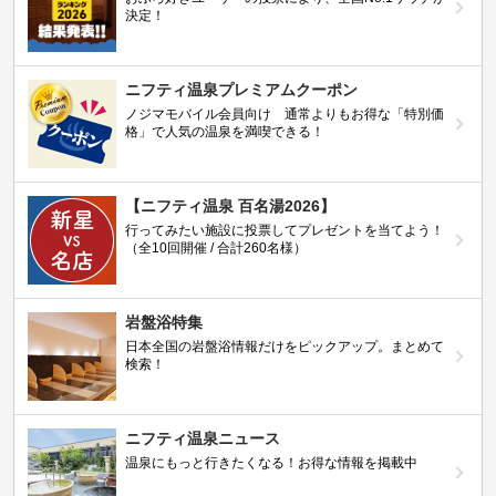
決定！
ニフティ温泉プレミアムクーポン
ノジマモバイル会員向け 通常よりもお得な「特別価
格」で人気の温泉を満喫できる！
【ニフティ温泉 百名湯2026】
行ってみたい施設に投票してプレゼントを当てよう！
（全10回開催 / 合計260名様）
岩盤浴特集
日本全国の岩盤浴情報だけをピックアップ。まとめて
検索！
ニフティ温泉ニュース
温泉にもっと行きたくなる！お得な情報を掲載中