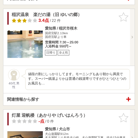
稲沢温泉 楽だの湯（旧 ゆいの郷）
お気に入
りに追加
3.4点
/ 22 件
愛知県 / 稲沢市桜木
国府宮駅2.13km
国府宮駅より車
営業時間 7:30～25:00
入浴料金 550円～
日帰り
冷え性
値段の割にしっかりしてます。モーニングもあり朝から満員で
す。スーパー銭湯よりかは普通の銭湯寄りですがひとつひとつの
お風呂も…
40代 男
性
関連情報から探す
灯屋 迎帆楼（あかりや げいはんろう）
お気に入
りに追加
-点
/ 0 件
愛知県 / 犬山市
犬山遊園駅912m
名古屋駅より名鉄犬山線、犬山遊園駅下車、徒歩15分東名