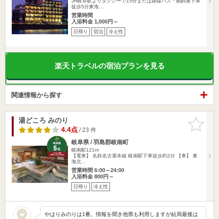
JR岐阜駅よりタクシーで15分または路線バス・鵜飼屋下車
徒歩5分東海…
営業時間
入浴料金 1,000円～
日帰り
宿泊
冷え性
楽天トラベルの宿泊プランを見る
関連情報から探す
湯どころ みのり
お気に入
りに追加
4.4点
/ 23 件
岐阜県 / 羽島郡岐南町
岐南駅121m
【電車】 名鉄名古屋本線 岐南駅下車徒歩約2分 【車】 東
海北…
営業時間 6:00～24:00
入浴料金 800円～
日帰り
冷え性
やはりみのりは1番。情報を聞き他県も利用しますが結局最後は