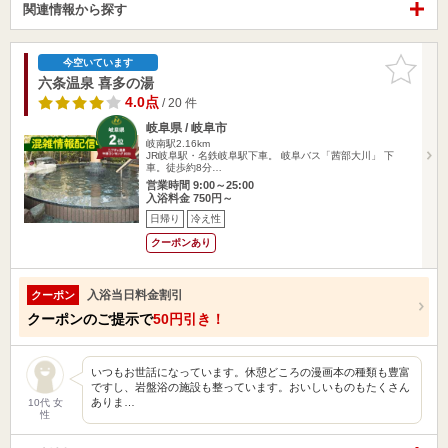
関連情報から探す
お気に入
今空いています
りに追加
六条温泉 喜多の湯
4.0点
/ 20 件
岐阜県 / 岐阜市
岐南駅2.16km
JR岐阜駅・名鉄岐阜駅下車。 岐阜バス「茜部大川」 下
車。徒歩約8分…
営業時間 9:00～25:00
入浴料金 750円～
日帰り
冷え性
クーポンあり
入浴当日料金割引
クーポン
クーポンのご提示で
50円引き！
いつもお世話になっています。休憩どころの漫画本の種類も豊富
ですし、岩盤浴の施設も整っています。おいしいものもたくさん
ありま…
10代 女
性