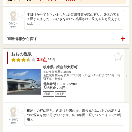
本日行かせてもらいました｡岩盤浴種類が沢山有り、身体の芯ま
で温まりました。いびきをかいて熟睡されて見える方も見えまし
たよ！…
50代～
女性
関連情報から探す
おおの温泉
お気に入
りに追加
3.8点
/ 6 件
岐阜県 / 揖斐郡大野町
モレラ岐阜駅3.45km
名鉄岐阜駅から岐阜バス大野バスセンター行きで30分、相
羽下車、徒歩1…
営業時間 10:00～22:00
入浴料金 700円～
日帰り
冷え性
根尾川の畔に建ち、内湯は谷汲の湯、露天風呂はおおのの湯と２
つの源泉を使い分けています。約20年間に亘りワンコインでの利
用と…
～10代
男性