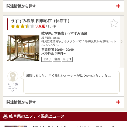
関連情報から探す
うすずみ温泉 四季彩館（休館中）
お気に入
りに追加
3.6点
/ 18 件
岐阜県 / 本巣市 / うすずみ温泉
樽見駅4.10km
樽見鉄道樽見駅からタクシーで10分(樽見駅から無料シャト
ルバスあり)…
営業時間 10:00～20:00
入浴料金 850円～
日帰り
宿泊
冷え性
閉館しました。 早く新しいオーナーが見つかったらいいな…
40代 指
定しな
い
関連情報から探す
岐阜県のニフティ温泉ニュース