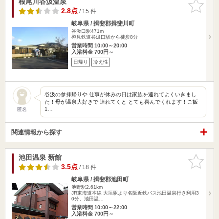
根尾川谷汲温泉
お気に入
りに追加
2.8点
/ 15 件
岐阜県 / 揖斐郡揖斐川町
谷汲口駅471m
樽見鉄道谷汲口駅から徒歩8分
営業時間 10:00～20:00
入浴料金 700円～
日帰り
冷え性
谷汲の参拝帰りや 仕事が休みの日は家族を連れてよくいきまし
た！母が温泉大好きで 連れてくと とても喜んでくれます！ご飯
1…
匿名
関連情報から探す
池田温泉 新館
お気に入
りに追加
3.5点
/ 18 件
岐阜県 / 揖斐郡池田町
池野駅2.61km
JR東海道本線 大垣駅より名阪近鉄バス池田温泉行き利用3
0分、池田温…
営業時間 10:00～22:00
入浴料金 700円～