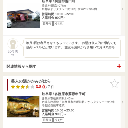
岐阜県 / 揖斐郡池田町
美濃本郷駅3.07km
揖斐駅よりタクシー約10分 県道259号経由
営業時間 10:00～22:00
入浴料金 900円～
日帰り
冷え性
毎月1回は利用させてもらっています。 お湯は個人的に県内でも
最高レベルだと思います。 施設も清掃が行き届いており気持ち…
30代 男
性
関連情報から探す
美人の湯かかみがはら
お気に入
りに追加
3.8点
/ 7 件
岐阜県 / 各務原市蘇原申子町
各務原市役所前駅1.45km
名鉄各務原線「各務原市役所前駅」からタクシーで5分東
海北陸自動車道岐…
営業時間 10:00～23:00
入浴料金 900円～
日帰り
冷え性