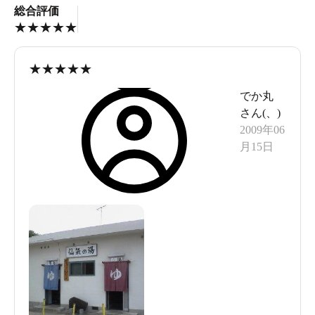
総合評価
★
★
★
★
★
★
★
★
★
★
でか丸
さん(
、
)
2009年06
月15日