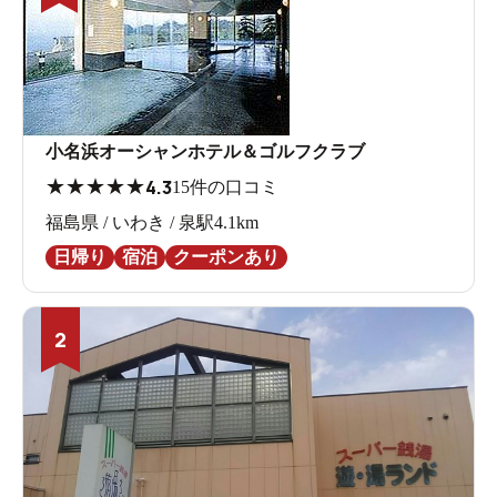
小名浜オーシャンホテル＆ゴルフクラブ
★
★
★
★
★
4.3
15件の口コミ
福島県 / いわき / 泉駅4.1km
日帰り
宿泊
クーポンあり
2