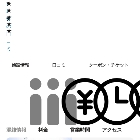
★
3
1
★
.
1
★
3
件
★
の
★
口
コ
ミ
施設情報
口コミ
クーポン・チケット
混雑情報
料金
営業時間
アクセス