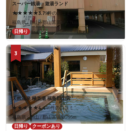
スーパー銭湯 遊湯ランド
★
★
★
★
★
3.7
9件の口コミ
福島県 / 郡山 / 郡山富田駅2.7km
日帰り
3
天然温泉 極楽湯 福島郡山店
★
★
★
★
★
4.4
46件の口コミ
福島県 / 郡山 / 郡山富田駅795m
日帰り
クーポンあり