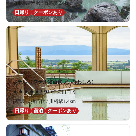
山形県 / 米沢 / 置賜駅2.6km
日帰り
クーポンあり
ホテル リステル猪苗代（いなわしろ）
★
★
★
★
★
3.9
16件の口コミ
福島県 / 猪苗代 / 川桁駅1.4km
日帰り
宿泊
クーポンあり