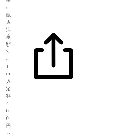
/
飯
坂
温
泉
駅
3
4
1
m
入
浴
料
4
0
0
円
～