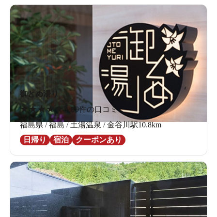
御とめ湯り
★
★
★
★
★
3.8
9件の口コミ
福島県 / 福島 / 土湯温泉 / 金谷川駅10.8km
日帰り
宿泊
クーポンあり