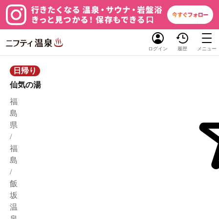
ログイン
履歴
メニュー
日帰り
仙気の湯
福
島
県
/
福
島
/
飯
坂
温
泉