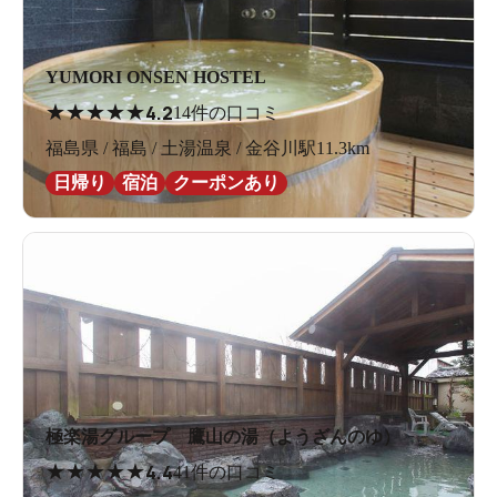
YUMORI ONSEN HOSTEL
★
★
★
★
★
4.2
14件の口コミ
福島県 / 福島 / 土湯温泉 / 金谷川駅11.3km
日帰り
宿泊
クーポンあり
極楽湯グループ 鷹山の湯（ようざんのゆ）
★
★
★
★
★
4.4
41件の口コミ