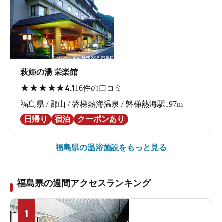
萩姫の湯 栄楽館
★
★
★
★
★
4.1
16件の口コミ
福島県 / 郡山 / 磐梯熱海温泉 / 磐梯熱海駅197m
日帰り
宿泊
クーポンあり
福島県の
温浴施設をもっと見る
福島県の週間アクセスランキング
1