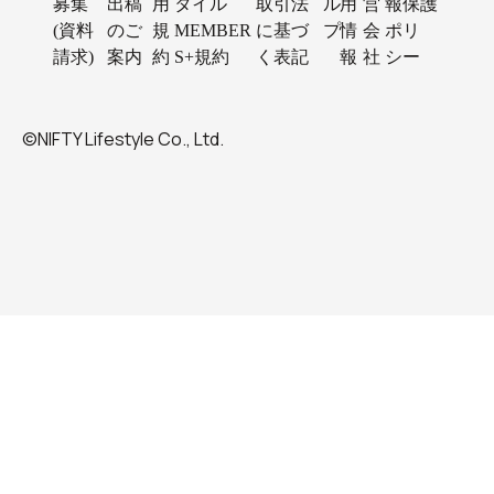
募集
出稿
用
タイル
取引法
ル
用
営
報保護
(資料
のご
規
MEMBER
に基づ
プ
情
会
ポリ
請求)
案内
約
S+規約
く表記
報
社
シー
©NIFTY Lifestyle Co., Ltd.