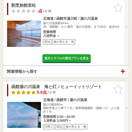
割烹旅館若松
お気に入
りに追加
-点
/ 0 件
北海道 / 函館市湯川町 / 湯の川温泉
湯の川温泉駅643m
JR「函館駅」から電停「湯の川温泉」まで30分、徒歩5分
営業時間
入浴料金 ～
宿泊
海が見える・海
楽天トラベルの宿泊プランを見る
関連情報から探す
函館湯の川温泉 海と灯／ヒューイットリゾート
お気に入
りに追加
5.0点
/ 2 件
北海道 / 函館市 / 湯の川温泉
湯の川駅680m
函館空港より車で７分／熱帯植物園前〔函館バス〕より徒
歩１分
営業時間 5:00～20:00
入浴料金 2,000円～
日帰り
宿泊
海が見える・海