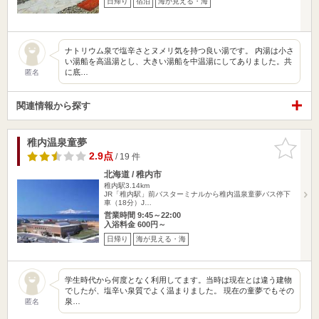
日帰り
宿泊
海が見える・海
ナトリウム泉で塩辛さとヌメリ気を持つ良い湯です。 内湯は小さ
い湯船を高温湯とし、大きい湯船を中温湯にしてありました。共
に底…
匿名
関連情報から探す
稚内温泉童夢
お気に入
りに追加
2.9点
/ 19 件
北海道 / 稚内市
稚内駅3.14km
JR「稚内駅」前バスターミナルから稚内温泉童夢バス停下
車（18分）J…
営業時間 9:45～22:00
入浴料金 600円～
日帰り
海が見える・海
学生時代から何度となく利用してます。当時は現在とは違う建物
でしたが、塩辛い泉質でよく温まりました。 現在の童夢でもその
泉…
匿名