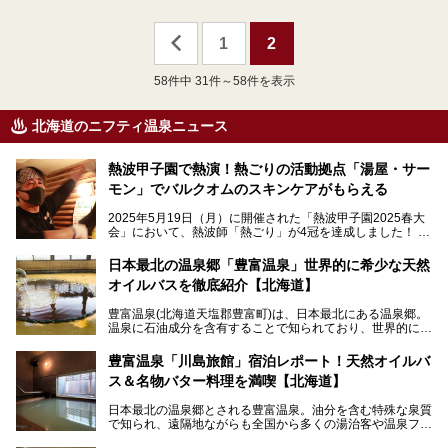
1
2
58
件中 31件～58件を表示
北海道のニフティ温泉ニュース
熱波甲子園で熱演！熱ごりの活動拠点「湯屋・サー
モン」でバルクオムのスキンケアがもらえる
2025年5月19日（月）に開催された「熱波甲子園2025春大
会」において、熱波師「熱ごり」が4冠を達成しました！
このたび、バルクオム賞の受賞を記念して、熱ごりさんの活
動拠点である北海道の銭湯「湯屋・サーモン」にて、メンズ
日本最北の温泉郷「豊富温泉」世界的に希少な天然
スキンケアブランド バルクオムの「ONE DAY KIT」を数量
オイルバスを徹底紹介【北海道】
限定でプレゼントいたします。
老若男女問わず、多くの方にご体験いただける製品ですの
豊富温泉(北海道天塩郡豊富町)は、日本最北にある温泉郷。
で、ぜひお試しください。※6月13日配布開始、なくなり次
温泉に石油成分を含有することで知られており、世界的にも
第終了
大変希少な泉質です。また、油分が乾癬やアトピー性皮膚炎
に特効があると言われ、遠隔地ながらも全国から湯治・療養
───
豊富温泉「川島旅館」宿泊レポート！天然オイルバ
目的で多くの人々が訪れます。
提供元：株式会社バルクオム【PR】
ス＆名物バター料理を満喫【北海道】
この記事は株式会社バルクオム商品のPR記事です。
今回、四半世紀以上に渡り全国の温泉を巡り続ける筆者が現
日本最北の温泉郷とされる豊富温泉。油分を含む特殊な泉質
地体験し、独自の視点で豊富温泉の“天然オイルバス”をレポ
で知られ、遠隔地ながらも全国から多くの湯治客や温泉ファ
ート。温泉地概要や日帰り入浴施設をはじめ、宿泊施設・ア
ンが訪れる地です。
クセスまで徹底紹介します！