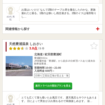
お湯はいいけど なんで2階のテーブル席を撤去したのかな、家族
連れだと困る。1階のは狭いし残念過ぎる。2階のイスは場所取り
し…
40代 男
性
関連情報から探す
天然豊浦温泉 しおさい
お気に入
りに追加
3.8点
/ 9 件
北海道 / 虻田郡豊浦町
豊浦駅932m
JR室蘭本線「豊浦駅」から徒歩15分(町営バスあり)道央自
動車道豊浦…
営業時間 10:00～21:00
入浴料金 600円～
日帰り
宿泊
海が見える・海
楽天トラベルの宿泊プランを見る
とても広くて落ち着いたお風呂です。 露天風呂もサウナもありま
す。 日によって男女が入れ替わるので両側楽しめます。 浴…
40代 男