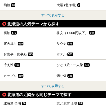
函館
大沼 (北海道)
13
2
すべて表示する
北海道の人気テーマから探す
宿泊
格安（1,000円以下）
879
647
露天風呂
サウナ
619
578
お食事・食事処
ホテル
549
539
冷え性
ひとり旅・一人旅
496
419
カップル
切り傷
389
345
すべて表示する
北海道の近隣から同じテーマで探す
北海道 全域
東北地方 全域
58
55