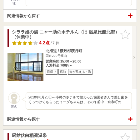
性
関連情報から探す
シララ姫の湯 ニャー助のホテルん（旧 温泉旅館北都）
お気に入
（休業中）
りに追加
4.2点
/ 7 件
北海道 / 積丹郡積丹町
国道229号経由
営業時間 15:00～20:00
入浴料金 700円～
日帰り
宿泊
海が見える・海
2010年8月23日---小樽のホテルで教わった歯医者さんで差し歯を
くっつけてもらったイーダちゃんは、その午前中、余市町の…
匿名
関連情報から探す
函館伏白稲荷温泉
お気に入