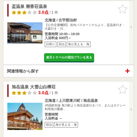
盃温泉 潮香荘温泉
お気に入
りに追加
3.0点
/ 1 件
北海道 / 古宇郡泊村
【公共交通機関】 岩内バスターミナルより、盃温泉行き・
大森行き・川…
営業時間 10:00～19:00
入浴料金 600円～
日帰り
宿泊
海が見える・海
楽天トラベルの宿泊プランを見る
関連情報から探す
旭岳温泉 大雪山白樺荘
お気に入
りに追加
3.0点
/ 1 件
北海道 / 上川郡東川町 / 旭岳温泉
JR函館本線 旭川駅より旭岳温泉行きバス、またはタクシー
利用旭川鷹栖…
営業時間
入浴料金 ～
宿泊
海が見える・海