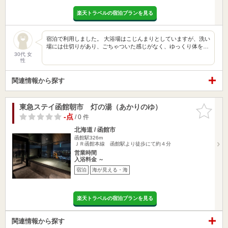
楽天トラベルの宿泊プランを見る
宿泊で利用しました。 大浴場はこじんまりとしていますが、洗い
場には仕切りがあり、ごちゃついた感じがなく、ゆっくり体を…
30代 女
性
関連情報から探す
東急ステイ函館朝市 灯の湯（あかりのゆ）
お気に入
りに追加
-点
/ 0 件
北海道 / 函館市
函館駅326m
ＪＲ函館本線 函館駅より徒歩にて約４分
営業時間
入浴料金 ～
宿泊
海が見える・海
楽天トラベルの宿泊プランを見る
関連情報から探す