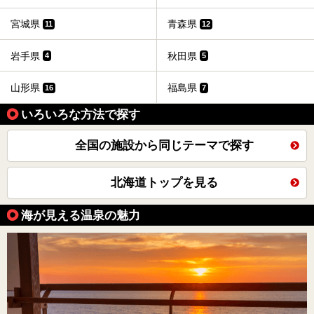
宮城県
青森県
11
12
岩手県
秋田県
4
5
山形県
福島県
16
7
いろいろな方法で探す
全国の施設から同じテーマで探す
北海道トップを見る
海が見える温泉の魅力