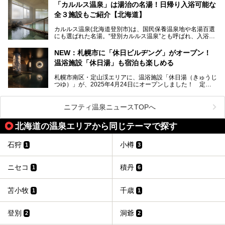
「カルルス温泉」は湯治の名湯！日帰り入浴可能な
「川島旅館」は、豊富温泉の開湯当初から営業する老舗旅
全３施設もご紹介【北海道】
館。とりわけ温泉の良さと名物のバター料理に定評があり、
口コミの評判も非常に高い宿。今回は筆者自ら宿泊し、自慢
カルルス温泉(北海道登別市)は、国民保養温泉地や名湯百選
の温泉や料理をはじめ、パブリックスペース・客室など宿の
にも選ばれた名湯。“登別カルルス温泉”とも呼ばれ、入浴剤
全貌を徹底的にご紹介します！
としてその名を聞いたことがある方も多いでしょう。観光色
豊かな登別温泉とは対照的な存在で、今も湯治場的な要素が
NEW：札幌市に「休日ビルヂング」がオープン！
残る閑静な温泉地です。
温浴施設「休日湯」も宿泊も楽しめる
今回、四半世紀以上に渡り全国の温泉を巡り続ける筆者が現
札幌市南区・定山渓エリアに、温浴施設「休日湯（きゅうじ
地体験し、カルルス温泉をご紹介。温泉地の概要や泉質解説
つゆ）」が、2025年4月24日にオープンしました！ 定山
をはじめ、日帰り入浴可能な全３施設の紹介・周辺観光・ア
渓の新たなランドマーク「休日ビルヂング」として誕生した
クセスまで徹底紹介します！
この施設は、温泉・サウナの「休日湯」・ラウンジの「THE
LOUNGE DAYOF」・グルメ「休日洋麺店」・ホテル「エク
ニフティ温泉ニュースTOPへ
スクラメーションホテル」で構成された、まさに大人の癒し
空間。
北海道の温泉エリアから同じテーマで探す
今回は、そんな「休日ビルヂング」の魅力を5つのポイント
からご紹介します。
石狩
小樽
1
3
ニセコ
積丹
1
6
苫小牧
千歳
1
1
登別
洞爺
2
2