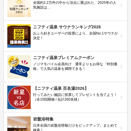
全国約2.2万件の中から頂点に選ばれた、2025年の人
気施設は…
ニフティ温泉 サウナランキング2026
おふろ好きユーザーの投票により、全国No.1サウナが
決定！
ニフティ温泉プレミアムクーポン
ノジマモバイル会員向け 通常よりもお得な「特別価
格」で人気の温泉を満喫できる！
【ニフティ温泉 百名湯2026】
行ってみたい施設に投票してプレゼントを当てよう！
（全10回開催 / 合計260名様）
岩盤浴特集
日本全国の岩盤浴情報だけをピックアップ。まとめて
検索！