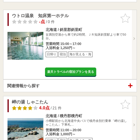
ウトロ温泉 知床第一ホテル
お気に入
りに追加
-点
/ 0 件
北海道 / 斜里郡斜里町
女満別空港から車で約2時間、ＪＲ知床斜里駅より車で50
分。
営業時間 15:00～17:00
入浴料金 1,250円～
日帰り
宿泊
海が見える・海
楽天トラベルの宿泊プランを見る
関連情報から探す
岬の湯 しゃこたん
お気に入
りに追加
4.0点
/ 21 件
北海道 / 積丹郡積丹町
小樽駅前から北海道中央バスで積丹余別行乗車「岬の湯し
ゃこたん」下車札…
営業時間 11:00～20:00
入浴料金 1,000円～