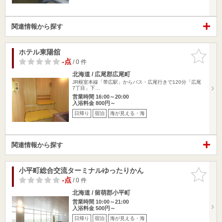
関連情報から探す
ホテル東陽舘
お気に入
りに追加
-点
/ 0 件
北海道 / 広尾郡広尾町
JR根室本線「帯広駅」から​バス・広尾行きで120分「広尾
7丁目」下…
営業時間 16:00～20:00
入浴料金 800円～
日帰り
宿泊
海が見える・海
関連情報から探す
小平町総合交流ターミナルゆったりかん
お気に入
りに追加
-点
/ 0 件
北海道 / 留萌郡小平町
営業時間 10:00～21:00
入浴料金 500円～
日帰り
宿泊
海が見える・海