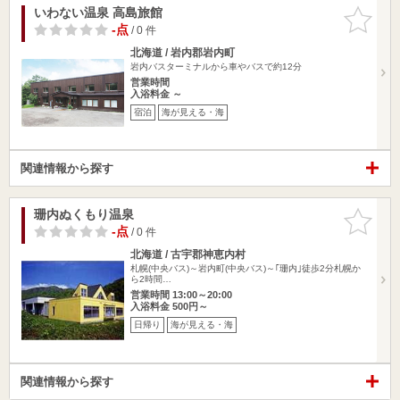
いわない温泉 高島旅館
お気に入
りに追加
-点
/ 0 件
北海道 / 岩内郡岩内町
岩内バスターミナルから車やバスで約12分
営業時間
入浴料金 ～
宿泊
海が見える・海
関連情報から探す
珊内ぬくもり温泉
お気に入
りに追加
-点
/ 0 件
北海道 / 古宇郡神恵内村
札幌(中央バス)～岩内町(中央バス)～｢珊内｣徒歩2分札幌か
ら2時間…
営業時間 13:00～20:00
入浴料金 500円～
日帰り
海が見える・海
関連情報から探す