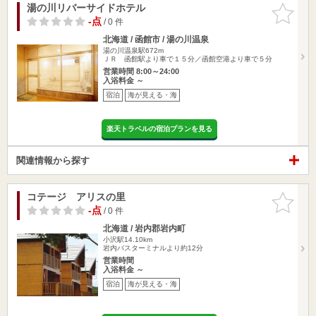
湯の川リバーサイドホテル
お気に入
りに追加
-点
/ 0 件
北海道 / 函館市 / 湯の川温泉
湯の川温泉駅672m
ＪＲ 函館駅より車で１５分／函館空港より車で５分
営業時間 8:00～24:00
入浴料金 ～
宿泊
海が見える・海
楽天トラベルの宿泊プランを見る
関連情報から探す
コテージ アリスの里
お気に入
りに追加
-点
/ 0 件
北海道 / 岩内郡岩内町
小沢駅14.10km
岩内バスターミナルより約12分
営業時間
入浴料金 ～
宿泊
海が見える・海