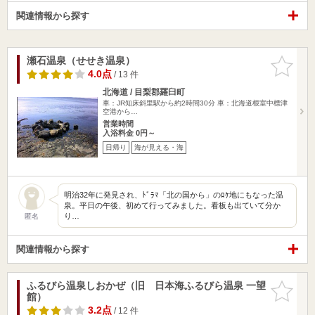
関連情報から探す
瀬石温泉（せせき温泉）
お気に入
りに追加
4.0点
/ 13 件
北海道 / 目梨郡羅臼町
車：JR知床斜里駅から約2時間30分 車：北海道根室中標津
空港から…
営業時間
入浴料金 0円～
日帰り
海が見える・海
明治32年に発見され、ﾄﾞﾗﾏ「北の国から」のﾛｹ地にもなった温
泉。平日の午後、初めて行ってみました。看板も出ていて分か
り…
匿名
関連情報から探す
ふるびら温泉しおかぜ（旧 日本海ふるびら温泉 一望
お気に入
館）
りに追加
3.2点
/ 12 件