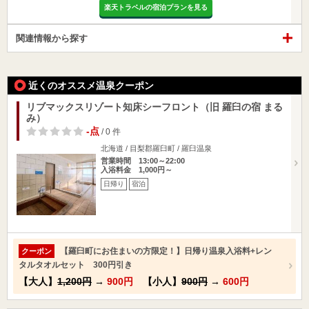
楽天トラベルの宿泊プランを見る
関連情報から探す
近くのオススメ温泉クーポン
リブマックスリゾート知床シーフロント（旧 羅臼の宿 まる
み）
-点
/ 0 件
北海道 / 目梨郡羅臼町 / 羅臼温泉
営業時間 13:00～22:00
入浴料金 1,000円～
日帰り
宿泊
【羅臼町にお住まいの方限定！】日帰り温泉入浴料+レン
クーポン
タルタオルセット 300円引き
【大人】
1,200円
→
900円
【小人】
900円
→
600円