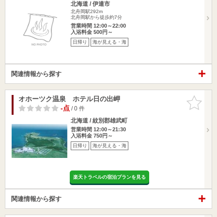
北海道 / 伊達市
北舟岡駅292m
北舟岡駅から徒歩約7分
営業時間 12:00～22:00
入浴料金 500円～
日帰り
海が見える・海
関連情報から探す
オホーツク温泉 ホテル日の出岬
お気に入
りに追加
-点
/ 0 件
北海道 / 紋別郡雄武町
営業時間 12:00～21:30
入浴料金 750円～
日帰り
海が見える・海
楽天トラベルの宿泊プランを見る
関連情報から探す