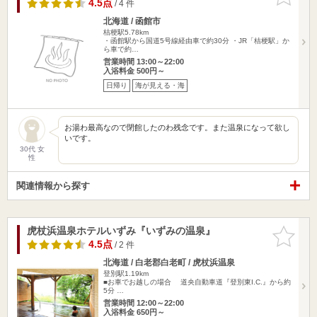
りに追加
4.5点
/ 4 件
北海道 / 函館市
桔梗駅5.78km
・函館駅から国道5号線経由車で約30分 ・JR「桔梗駅」か
ら車で約…
営業時間 13:00～22:00
入浴料金 500円～
日帰り
海が見える・海
お湯わ最高なので閉館したのわ残念です。また温泉になって欲し
いです。
30代 女
性
関連情報から探す
虎杖浜温泉ホテルいずみ『いずみの温泉』
お気に入
りに追加
4.5点
/ 2 件
北海道 / 白老郡白老町 / 虎杖浜温泉
登別駅1.19km
■お車でお越しの場合 道央自動車道『登別東I.C.』から約
5分 …
営業時間 12:00～22:00
入浴料金 650円～