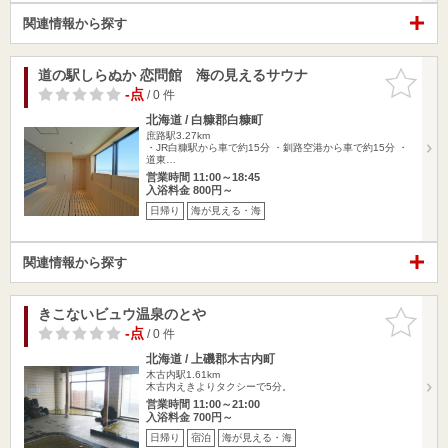
関連情報から探す
道の駅しらぬか 恋問館 海の見えるサウナ
お気に入
りに追加
-点
/ 0 件
北海道 / 白糠郡白糠町
庶路駅3.27km
・JR白糠駅から車で約15分 ・釧路空港から車で約15分 ・
道東…
営業時間 11:00～18:45
入浴料金 800円～
日帰り
海が見える・海
関連情報から探す
きこないビュウ温泉のとや
お気に入
りに追加
-点
/ 0 件
北海道 / 上磯郡木古内町
木古内駅1.61km
木古内えきよりタクシーで5分。
営業時間 11:00～21:00
入浴料金 700円～
日帰り
宿泊
海が見える・海