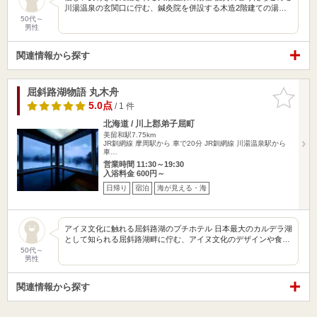
川湯温泉の玄関口に佇む、鍼灸院を併設する木造2階建ての湯…
50代～
男性
関連情報から探す
屈斜路湖物語 丸木舟
お気に入
りに追加
5.0点
/ 1 件
北海道 / 川上郡弟子屈町
美留和駅7.75km
JR釧網線 摩周駅から 車で20分 JR釧網線 川湯温泉駅から
車…
営業時間 11:30～19:30
入浴料金 600円～
日帰り
宿泊
海が見える・海
アイヌ文化に触れる屈斜路湖のプチホテル 日本最大のカルデラ湖
として知られる屈斜路湖畔に佇む、アイヌ文化のデザインや食…
50代～
男性
関連情報から探す