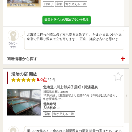
日帰り
宿泊
海が見える・海
楽天トラベルの宿泊プランを見る
北海道に行った際は必ず立ち寄る温泉です。 たまたま見つけた温
泉宿で日帰り温泉で立ち寄ります。 正直、施設は古いと思いま…
50代～
女性
関連情報から探す
湯治の宿 開紘
お気に入
りに追加
5.0点
/ 2 件
北海道 / 川上郡弟子屈町 / 川湯温泉
川湯温泉駅3.40km
JR釧網線 川湯温泉駅より徒歩30分（※徒歩は夏のみ可、
冬は要連絡で…
営業時間
入浴料金 ～
宿泊
海が見える・海
優しい女将さんに癒される川湯温泉の湯宿 硫黄の香りたちこめる