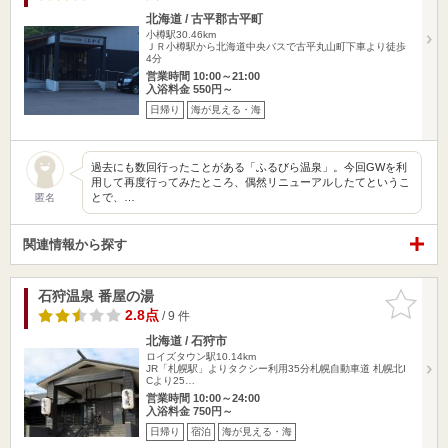
北海道 / 古平郡古平町
小樽駅30.46km
ＪＲ小樽駅から北海道中央バスで古平丸山町下車より徒歩
4分
営業時間 10:00～21:00
入浴料金 550円～
日帰り
海が見える・海
過去にも数回行ったことがある「ふるびら温泉」。今回GWを利
用して再度行ってみたところ、偶然リニューアルしたてというこ
とで、…
匿名
関連情報から探す
石狩温泉 番屋の湯
お気に入
りに追加
2.8点
/ 9 件
北海道 / 石狩市
ロイズタウン駅10.14km
JR「札幌駅」よりタクシー利用35分札幌自動車道 札幌北I
Cより25…
営業時間 10:00～24:00
入浴料金 750円～
日帰り
宿泊
海が見える・海