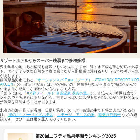
リゾートホテルからスーパー銭湯まで多種多様
深山幽谷の地にある秘湯も趣深いものがありますが、遠く水平線を望む海辺の温泉
も、ダイナミックな自然を全身に感じながら開放感に浸れるという点で根強い人気
があります。
静岡県熱海市にある
「オーシャンスパ Fuua（フーア） - ATAMI BAY RESORT KOR
AKUEN」
の「露天立ち湯」は、空や海との一体感を得ながらまるで海に浮かんで
いるような感覚になる独特の心地よさで人気。
千葉市にある
「JFA夢フィールド 幕張温泉 湯楽の里」
は、都心から1時間程度でア
クセスできる場所にありながら、視界いっぱいに広がる海を眺めながら本格的な天
然温泉を堪能することができます。
北海道の海が見える温泉、日帰り温泉、スーパー銭湯の中でも特に人気があるの
は、
湯の川リバーサイドホテル
、
コテージ アリスの里
、
割烹旅館若松
などの施
設です。ぜひ一度は足を運んでみてください。
第20回ニフティ温泉年間ランキング2025