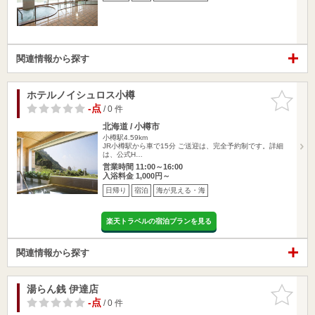
関連情報から探す
ホテルノイシュロス小樽
お気に入
りに追加
-点
/ 0 件
北海道 / 小樽市
小樽駅4.59km
JR小樽駅から車で15分 ご送迎は、完全予約制です。詳細
は、公式H…
営業時間 11:00～16:00
入浴料金 1,000円～
日帰り
宿泊
海が見える・海
楽天トラベルの宿泊プランを見る
関連情報から探す
湯らん銭 伊達店
お気に入
りに追加
-点
/ 0 件